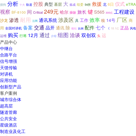
分析
大
仪式
控股
救援
典型
基层
6日
北
eTRA
组委
搜狗
轨道
炼成
54所
十大
视察
249元
键
工程建设
间
旅长
S565
哈尔
BF-8100
操纵
Critical
300亿
厂区
耐用
效率
涉及区
渗透
通讯系统
工作
14号
沙龙
核
商
具
法网
交通
配件
备案
除
七个
品开
通讯
正品
用
全国对讲机
比例
《
风电
栎社
18.1亿
购买
通过
组图
洽谈
双创双
12月
运
行将
运维
头
介绍
产品中心
中继台
合路平台
信号增强
天馈传输
对讲机
应用功能
创新型产品
客户案例
城市综合体
超高层
隧道管廊
公共安全
星级酒店
制造业及化工