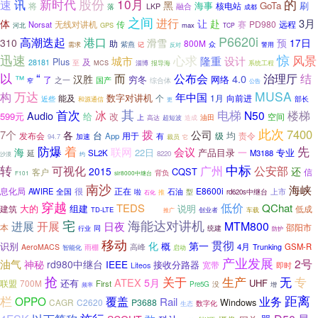
股份
的
新时代
10月
讯
速
黑
海事
GoTa
刷
核电站
将
融合
LKP
落
成都
之间
进行
3月
体
让
赴
无线对讲机
传
赛
PD980
远程
Norsat
GPS
max
河北
TCP
P6620i
高潮迭起
港口
310
滑雪
预
17日
助
800M
紫燕
需求
记
众
警用
反对
迅速
惊
风景
心求
设计
城市
隆重
Plus
及
28181
至
淄博
MCS
报导海
系统工程
以
“
公布会
结
而
治理厅
4.0
汉胜
™
穷冬
网络
了
之一
国产
综合体
窄
公告
MUSA
构
万达
年中国
数字对讲机
能及
1月
向前进
个
近些
部长
和源通信
更
首次
其
电梯
冰
N50
楼梯
Audio
599元
给
改
空间
上
油田
高达
超短波
造成
此次
拨
7400
7个
公司
各
台
均
发布会
用于
级
责令
App
有
94.7
加速
裁员
它
防爆
着
先
联网
会议
海
22日
产品目录
一
专业
延
SL2K
M3188
8220
约
沙漠
中标
转
可视化
公安部
广州
2015
还
CQST
客户
信
背负
F101
slr8000中继台
南沙
海峡
息化局
很
正在
E8600i
AWIRE
石油
全国
啦
型
上市
推
rd620s中继台
石化
穿越
低价
TEDS
QChat
大的
组建
说明
低成
建筑
TD-LTE
创业者
用语
车载
推广
宅
海能达对讲机
进展
开展
MTM800
日夜
本
邵阳市
同
行业
统建
防护
移动
贯彻
化
第一
识别
概
高峰
4月
Trunking
GSM-R
AeroMACS
雨棚
智能化
启动
产业发展
油气
2号
神秘
rd980中继台
IEEE
接收分路器
宽带
Liteos
即时
抢
关于
生产
无
专
ATEX
5月
还有
UHF
联盟
700M
First
Pre5G
没
频率
增
距离
栏
OPPO
覆盖
业务
Rail
Windows
CAGR
C2620
P3688
数字化
生态