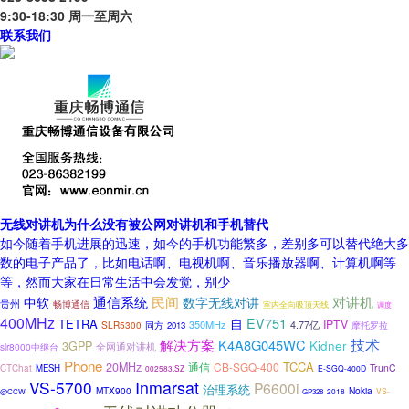
9:30-18:30 周一至周六
联系我们
无线对讲机为什么没有被公网对讲机和手机替代
如今随着手机进展的迅速，如今的手机功能繁多，差别多可以替代绝大多
数的电子产品了，比如电话啊、电视机啊、音乐播放器啊、计算机啊等
等，然而大家在日常生活中会发觉，别少
通信系统
对讲机
民间
中软
数字无线对讲
贵州
畅博通信
室内全向吸顶天线
调度
400MHz
EV751
自
TETRA
IPTV
350MHz
4.77亿
SLR5300
摩托罗拉
同方
2013
技术
解决方案
K4A8G045WC
Kidner
3GPP
全网通对讲机
slr8000中继台
Phone
TCCA
20MHz
通信
CB-SGQ-400
TrunC
CTChat
MESH
002583.SZ
E-SGQ-400D
VS-5700
Inmarsat
P6600i
治理系统
MTX900
Nokia
2018
VS-
@CCW
GP328