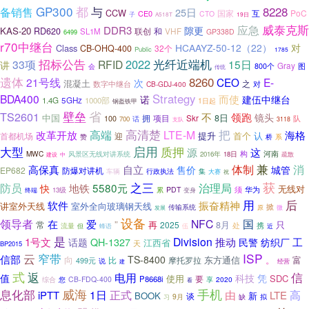
GP300
都
8228
与
备销售
25日
CCW
互
PoC
CE0
国家
CTO
子
19日
A518T
威泰克斯
应急
DDR3
隙更
KAS-20
RD620
联创
和
VHF
SL1M
GP338D
6499
r70中继台
对
HCAAYZ-50-12（22）
Class
CB-OHQ-400
32个
Public
1785
招标公告
光纤近端机
2022
33项
RFID
15日
讲
Gray
图
800个
会
传统
遗体
8260
21号线
CEO
E-
次
混凝土
之
对
数字中继台
CB-GDJ-400
Strategy
BDA400
而使
诺
建伍中继台
1.4G
5GHz
1000部
1日起
钢盔铁甲
省
TS2601
壁垒
领跑
不
镜头
中国
拥
项目
8日
Skr
队
100
700
话
支队
3118
把
高清楚
高端
LTE-M
改革开放
海格
提升
首个
认
首都机场
迎
系
赞
桥
启用
质押
大型
源
这
构
MWC
河南
风景区无线对讲系统
2016年
18日
建设
中
疏散
体制
兼
消
高保真
自立
售价
城管
EP682
防爆对讲机
车辆
行政执法
集
大赛
祝
获
之三
防员
5580元
治理局
地铁
快
无线对
华为
PDT
须
13级
累
变身
终端
用
后
软件
振奋精神
讲室外天线
室外全向玻璃钢天线
掀
传输系统
发展
原
微
设备
国
领导者
在
NFC
爱
”
再
只
常
2025
8月
处
携
流量
但
蜂语
伍
近
是
Division
推动
1号文
工
话题
QH-1327
民警
纺织厂
江西省
天
BP2015
ISP
云
窄带
信部
TS-8400
向
。
富
比
摩托罗拉
东方通信
499元
说
经营
建
式
返
信
电用
值
科技
凭
SDC
使用
要
P8668i
您
CB-FDQ-400
2020
综合
享
看
息化部
威海
手机
正式
1日
由
高
iPTT
LTE
BOOK
新
谈
9月
拟
习
缺