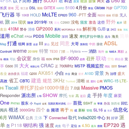
4FSK
施行
D50
以下简称
最
敢
器
SCOUT
科达
摄像
网关
能源
政策
4月份
元
5100
GP700
GITEX
长庆
DSL
CM388
70岁
那有
湖南
HARD
双工器
降实
飞行器
McLTE
等
960
全面
-PTT
HOLD
无人
积极
10KB
EP820
R8200
照明
旅
野外
现状
2019年
没电
机
颁发
攻击
这些
请
随便
C2660
2014
7天
落地
船岸
GP2000
解析海
410M
GJB
友台
清移
禁令
系列
该
24日
市场
MOTOROLA
装备
耳机
滥用
Mobile
eChat
简单
速发
PDDS
摩托罗拉中继台
海关
深圳
北斗
FPGA
打通
同意
ADSL
III
见过
大哥
组网
Mag
新晋
中的
接收
国务院
蒙山
走进
weme
特警
----
消防
TE30
Hytera
Control4
门禁
海外
离职
2018年
---
徐
NMEA
上
联动
会议室
BF-9000
召开
福
身份
空地
完
可以
IP68
耦合器
模块
ISDN
趋势
海
大火
CRAC
视频监控
事
脚
700MHz
MSTP
G500
正
强悍
Smart
同比
有限公司
AK851
小白
背景
福建
为
各业
A10D
盛大
治理
政协委员
Q200
商业
要求
作业
省工
建造
规范
3KHz
清晰
CBTC
高效
WRC-15
LTE-
就
公网
遭到
Trunked
Tiscali
摩托罗拉slr1000中继台
Massive
PMOS
Hi
7.0级
派出所
手持
SHOW
摩托
年度
Responder
走
麻栗
高
专家
近日
L16
One
首批
股东
SSHT
回忆
办法
PH790
小
陕西省
Rapid
无限距离对讲机
苹果
金奖
爱护
降
概述
信息化
四个
将于
SL16
阅兵
3000GHz
频谱
合
新标
梅
或
管线
设
集群
派
6月
WiMAX
取代
下
India2020
主体
中心
公共
Connected
好评
到
单
强
EP720
遇
钢结构
P118
速度
电子
4.5G
怎
定位
此生
嘉兴
搜救
所