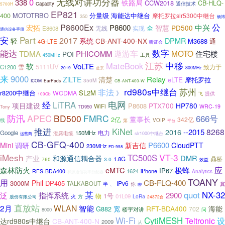
无线对讲功分器
0
338
铁路局
CCW2018
CB-HLQ-
通信技术
Capacity
5700H
EP821
400
MOTOTRBO
分量级
海能达中继台
摩托罗拉slr5300中继台
350
畅博
P8600Ex
公
中兴
P8600
宏拓
智慧
PD500
全
实现
E8608
无线
通信设备手册
Part
安
2017
DPMR
轻
系统
CB-ANT-400-NX
M3688
通
4G-LTE
听证会
能达
遨游车
数字
TDMA
MOTO
PHICOMM
住宅楼
POI
工具
450MHz
江苏
中移
MateBook
软
VoLTE
5111UV
雪
致力于
C1200
2019
800MHz
赴京
来
9000
Relay
ZiLTE
清楚
eLTE
摩托罗拉
350M
ICOM
EarPods
CB-ANT-400-W
rd980s中继台
苏州
非法
r8200中继台
SL2M
WCDMA
》
飞
提供
100Gb
经
电网
LiTRA
项目建设
PTX700
HP780
P8608
WiFi
WRC-19
TD950
Tony
防汛
APEC
BD500
FMRC
666号
董事长
2亿
342亿
线
第
VOIP
平台
推进
KiNet
8268
2016
--2015
电力
Google
150MHz
泄露电缆
运营商
slr1000中继台
CB-GFQ-400
P6600
Mini
调研
新吉信
CloudPTT
230MHz
FD-998
iMesh
VT-3
TC500S
DMR
产业
和源通信耦合器
鼎桥
1.8G
760
3.0
效益
应
森林防火
eMTC
极蜂
IP67
1624
iPhone
RFS-BDA400
Analytics
和源通信功率分配器
TOANY
用
CB-FLQ-400
Phil
3000M
DP405
IPv6
TALKABOUT
你
冀
半
、
聊
某
quot
NX-32
泛
指挥系统
2900
1号
物
01L09
LoRa
股份有限公司
火
方
24372台
直放站
2月
WLAN
智能
RFT-BDA400
海能
宽
G882
702
楼宇对讲
问
8000
Wi-Fi
CytiMESH
Teltronic
设
达rd980s中继台
CB-ANT-400-N
2009
从