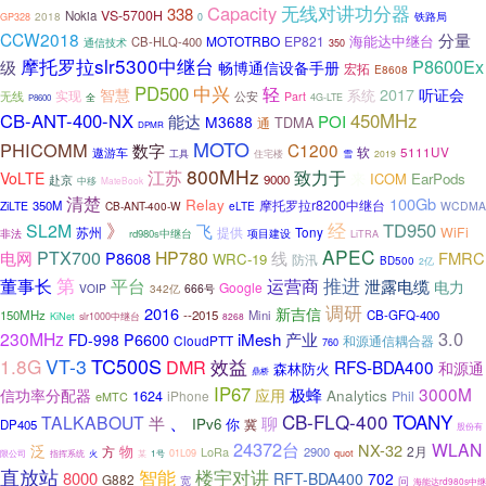
Capacity
无线对讲功分器
338
VS-5700H
Nokia
2018
铁路局
GP328
0
CCW2018
分量
海能达中继台
MOTOTRBO
EP821
CB-HLQ-400
通信技术
350
摩托罗拉slr5300中继台
P8600Ex
级
畅博通信设备手册
宏拓
E8608
中兴
PD500
轻
智慧
2017
听证会
系统
实现
公安
无线
Part
全
4G-LTE
P8600
CB-ANT-400-NX
450MHz
能达
POI
M3688
TDMA
通
DPMR
MOTO
PHICOMM
数字
C1200
软
5111UV
遨游车
工具
住宅楼
雪
2019
800MHz
江苏
致力于
VoLTE
来
ICOM
EarPods
赴京
9000
中移
MateBook
清楚
100Gb
Relay
摩托罗拉r8200中继台
350M
ZiLTE
CB-ANT-400-W
eLTE
WCDMA
》
经
TD950
SL2M
飞
苏州
提供
WiFi
Tony
项目建设
非法
rd980s中继台
LiTRA
APEC
PTX700
HP780
电网
P8608
线
FMRC
WRC-19
防汛
BD500
2亿
第
董事长
推进
平台
运营商
泄露电缆
电力
Google
VOIP
666号
342亿
调研
2016
新吉信
150MHz
--2015
Mini
CB-GFQ-400
KiNet
slr1000中继台
8268
3.0
230MHz
产业
iMesh
FD-998
P6600
CloudPTT
和源通信耦合器
760
TC500S
1.8G
VT-3
DMR
效益
RFS-BDA400
和源通
森林防火
鼎桥
IP67
3000M
极蜂
信功率分配器
应用
Analytics
1624
iPhone
Phil
eMTC
、
CB-FLQ-400
TOANY
TALKABOUT
聊
半
IPv6
你
冀
DP405
股份有
24372台
WLAN
NX-32
泛
物
方
2月
LoRa
2900
quot
指挥系统
火
01L09
限公司
某
1号
直放站
智能
楼宇对讲
8000
RFT-BDA400
702
G882
宽
问
海能达rd980s中继