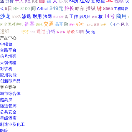
大
组委
炼成
视察
救援
十大
54所
遇
分析
仪
控股
北
典型
轨道
基层
eTRA
249元
操纵
间
哈尔
6日
旅长
键
S565
BF-8100
式
Critical
工程建设
14号
商用
沙龙
渗透
耐用
法网
工作
核
涉及区
300亿
具
厂
通讯系统
效率
备案
交通
《
品开
除
栎社
风电
全国对讲机
通讯
七个
区
配件
比例
18.1亿
正品
运维
购买
头
通过
介绍
洽谈
组图
运
行将
双创双
12月
产品中心
中继台
合路平台
信号增强
天馈传输
对讲机
应用功能
创新型产品
客户案例
城市综合体
超高层
隧道管廊
公共安全
星级酒店
制造业及化工
医院