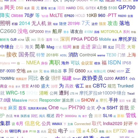
态
距离
Rail
科达
摄像
网关
GP700
4月份
D50
最
元
湖南
DSL
5100
GITEX
器
那有
HARD
长庆
双工器
降实
70岁
等
McLTE
10KB
960
-PTT
CM388
HOLD
EP820
R8200
全面
飞行器
7天
照明
无人机
攻击
落地
2014
旅
2019年
随便
颁发
积极
这些
现状
C2660
没电
船岸
请友台
GP2000
MOTOROLA
410M
系列
野外
禁令
清移
市场
PDDS
深圳
该
摩托罗拉
FPGA
Mobile
装备
解析海
滥用
GJB
耳机
速发
eChat
24日
简单
同意
走进
蒙山
中继台
北斗
海关
组网
大哥
Mag
III
新晋
见过
打通
接收
国务院
消防
上海
特警
Control4
TE30
2018年
门禁
weme
ADSL
中的
离职
ISDN
福
---
NMEA
可以
IP68
海外
会议室
Hytera
身份
徐
----
模块
脚
正
空地
G500
事
BF-9000
耦合器
完
有限公司
联动
大火
CRAC
召开
MSTP
趋势
同比
各业
政协委员
强悍
福建
AK851
700MHz
Q200
视频监控
Smart
小白
为
CBTC
省工
Trunked
盛大
高效
规范
商业
A10D
背景
治理
建造
作业
要求
就
WRC-15
3KHz
遭到
清晰
摩托罗拉slr1000中继台
公网
LTE-Hi
Tiscali
7.0级
Responder
手持
SHOW
走
Massive
派出所
摩托
PMOS
L16
近日
高
专家
One
PH790
小
首批
麻栗
爱
金奖
SSHT
股东
年度
无限距离对讲机
Rapid
降
管线
合
护
概述
SL16
四个
频谱
新标
办法
回忆
陕西省
苹果
阅兵
3000GHz
梅
将于
或
集群
信息化
公共
取代
6月
好评
India2020
中
设
Connected
WiMAX
下
主体
电子
强
4.5G
定位
EP720
钢结构
心
嘉兴
搜狗
到
派单
P118
此生
搜救
怎
速度
所