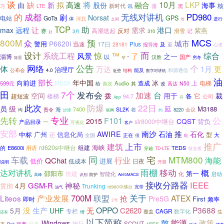
谈
将
10月
缺
LKP
拟
高速
融合
由
新
股份
海事
核
新时代
讯
落
习
LTE
黑
的
无线对讲机
成都
PD980
刷
Norsat
GoTa
GPS
电站
河北
体
之间
传
进行
TCP
助
让
港口
max
远程
需求
高潮迭起
反对
紫燕
赛
滑雪
记
310
3月
赴
MCS
800M
预
众
城市
P6620i
警用
迅速
17日
Plus
28181
报导海
及
至
心求
而
设计
系统工程
惊
™
综合
风景
了
之一
淄博
以
汉胜
国产
隆重
穷冬
窄
“
网络
公告
个
体
万达
1月
更
治理厅
公布会
能及
和源通信
4.0
结构
近些
数字对讲机
油
部长
年中国
向前进
造成
冰
电梯
599元
MUSA
Audio
上
首次
改
N50
给
其
高达
田
7个
发布会
加速
台
空间
拨
用于
裁
它
超短波
楼梯
各
94.7
公司
有
App
防爆
22日
此次
员
级
延
M3188
海
7400
SL2K
着
责令
8220
会议
均
联网
约
沙漠
先转
专业
公
F101
2015
CQST
背负
slr8000中继台
产品目录
一
可视化
客户
安部
AWIRE
南沙
推
石油
石化
中标
信息化局
广州
还
型
大
全国
正在
很
啦
推广
建筑
上市
海峡
rd620s中继台
E8600i
用语
组建
TEDS
的
创业者
穿越
TD-LTE
宅
同
MTM800
车载
行业
海能
QChat
低价
进展
低成本
日夜
开展
说明
达对讲机
雨棚
移动
概
邵阳市
第一
统建
智能化
化
启动
防护
高峰
识别
AeroMACS
接收分路器
IEEE
GSM-R
神秘
4月
贯彻
Trunking
宽带
油气
rd980中继台
关于
产业发展
700M
Liteos
联盟
抢
ATEX
Pre5G
First
即时
频率
2号
生产
无
OPPO
P3688
没
C2620
5月
UHF
专栏
CAGR
覆盖
数字化
增
生
还有
以下简称
敢
能源
政策
Windows
施行
业务
SCOUT
4FSK