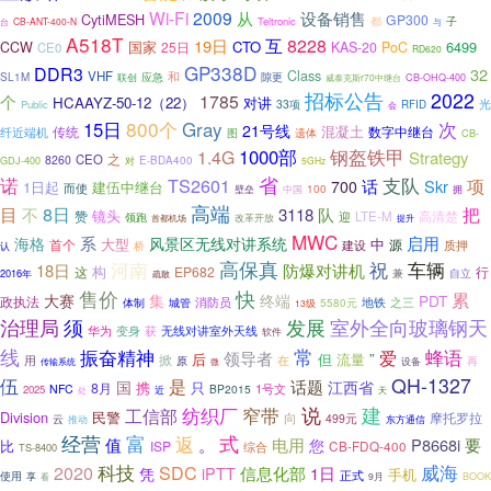
Wi-Fi
2009
设备销售
从
CytiMESH
GP300
都
Teltronic
子
CB-ANT-400-N
与
台
A518T
互
8228
19日
国家
CTO
6499
CCW
25日
KAS-20
PoC
CE0
RD620
GP338D
DDR3
32
Class
VHF
应急
和
SL1M
联创
隙更
威泰克斯r70中继台
CB-OHQ-400
招标公告
2022
1785
个
HCAAYZ-50-12（22）
对讲
光
33项
Public
RFID
会
800个
Gray
15日
次
21号线
混凝土
数字中继台
纤近端机
传统
图
遗体
CB-
1000部
钢盔铁甲
1.4G
Strategy
之
CEO
8260
对
E-BDA400
GDJ-400
5GHz
省
诺
支队
TS2601
项
话
Skr
700
1日起
建伍中继台
而使
壁垒
中国
100
拥
高端
8日
把
目
不
3118
队
镜头
赞
高清楚
LTE-M
迎
领跑
改革开放
提升
首都机场
MWC
系
风景区无线对讲系统
启用
海格
中
首个
大型
源
建设
质押
认
桥
河南
高保真
祝
车辆
18日
防爆对讲机
构
这
EP682
行
兼
2016年
自立
疏散
快
售价
累
大赛
集
终端
PDT
政执法
消防员
地铁
体制
之三
城管
5580元
13级
治理局
须
发展
室外全向玻璃钢天
华为
无线对讲室外天线
变身
获
软件
常
线
振奋精神
蜂语
爱
领导者
”
后
但
流量
掀
用
原
在
再
传输系统
设备
微
QH-1327
伍
是
话题
国
江西省
携
只
8月
1号文
NFC
BP2015
2025
近
天
处
建
说
纺织厂
窄带
工信部
Division
民警
向
摩托罗拉
499元
云
推动
东方通信
经营
富
返
式
值
。
电用
P8668i
要
您
比
ISP
CB-FDQ-400
综合
TS-8400
科技
2020
威海
SDC
iPTT
信息化部
1日
凭
手机
正式
使用
享
看
9月
BOOK