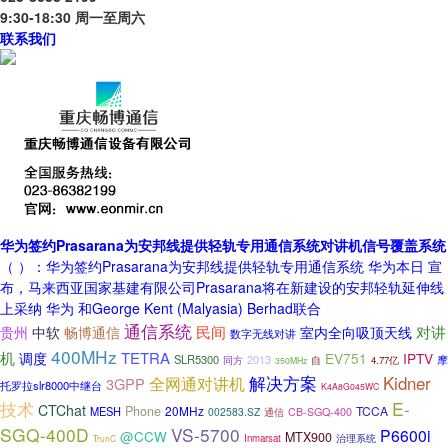
9:30-18:30 周一至周六
联系我们
华为签约Prasarana为安邦线提供轻轨专用通信系统对讲机信号覆盖系统
（ ）：华为签约Prasarana为安邦线提供轻轨专用通信系统 华为本日 宣
布，马来西亚国家基建有限公司Prasarana将在新建设的安邦轻轨延伸线
上采纳 华为 和George Kent (Malyasia) Berhad联合
通信系统
对讲
民间
贵州
中软
畅博通信
室内全向吸顶天线
数字无线对讲
400MHz
机
TETRA
调度
EV751
IPTV
SLR5300
2013
摩
同方
自
4.77亿
350MHz
解决方案
Kidner
全网通对讲机
3GPP
托罗拉slr8000中继台
K4A8G045WC
技术
E-
CTChat
Phone
20MHz
TCCA
MESH
002583.SZ
CB-SGQ-400
通信
SGQ-400D
VS-5700
P6600i
@CCW
MTX900
Inmarsat
治理系统
TrunC