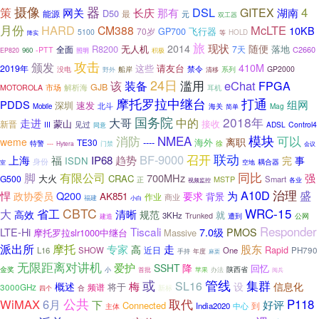
摄像
器
策
DSL
4
长庆
GITEX
网关
那有
湖南
D50
最
能源
元
双工器
月份
HARD
McLTE
CM388
10KB
飞行器
70岁
GP700
5100
HOLD
降实
等
旅
现状
随便
2014
R8200
无人机
落地
全面
7天
C2660
-PTT
960
EP820
照明
积极
攻击
颁发
410M
这些
请友台
2019年
没电
禁令
系列
GP2000
野外
船岸
清移
24日
滥用
eChat
该
装备
FPGA
GJB
解析海
MOTOROLA
市场
耳机
摩托罗拉中继台
打通
PDDS
组网
深圳
速发
北斗
海关
Mag
Mobile
简单
国务院
2018年
走进
大哥
中的
蒙山
接收
新晋
III
见过
ADSL
Control4
同意
NMEA
模块
消防
可以
weme
离职
----
海外
TE30
特警
徐
---
Hytera
门禁
会议
联动
BF-9000
召开
福
上海
IP68
趋势
完
事
ISDN
身份
耦合器
空地
室
脚
同比
有限公司
强
700MHz
大火
CRAC
G500
Smart
正
MSTP
各业
视频监控
A10D
治理
盛
悍
Q200
为
政协委员
要求
AK851
背景
作业
商业
福建
小白
CBTC
WRC-15
大
省工
高效
清晰
规范
就
3KHz
Trunked
遭到
公网
建造
Responder
Tiscali
LTE-Hi
7.0级
PMOS
摩托罗拉slr1000中继台
Massive
派出所
摩托
股东
专家
走
高
Rapid
近日
L16
SHOW
One
PH790
手持
年度
麻栗
无限距离对讲机
爱护
SSHT
降
回忆
金奖
陕西省
小
苹果
首批
办法
阅兵
管线
或
集群
梅
SL16
概述
设
信息化
将于
3000GHz
频谱
新标
四个
合
公共
取代
WiMAX
6月
P118
下
好评
Connected
到
India2020
主体
中心