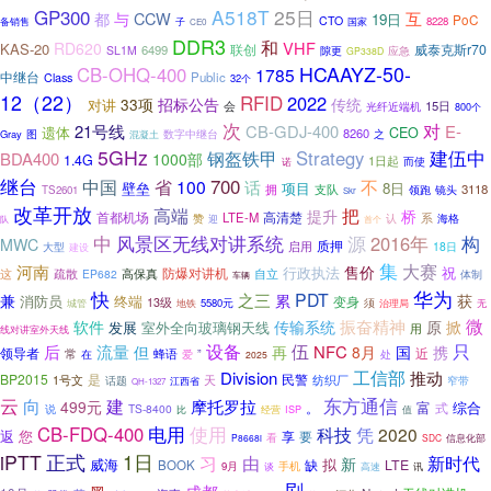
GP300
A518T
25日
互
CCW
都
与
19日
PoC
CTO
8228
备销售
子
国家
CE0
DDR3
和
VHF
RD620
KAS-20
联创
威泰克斯r70
6499
SL1M
隙更
应急
GP338D
HCAAYZ-50-
CB-OHQ-400
1785
中继台
Public
Class
32个
12（22）
RFID
2022
33项
招标公告
传统
对讲
会
15日
光纤近端机
800个
次
对
21号线
CB-GDJ-400
E-
遗体
CEO
8260
数字中继台
Gray
图
之
混凝土
5GHz
建伍中
钢盔铁甲
Strategy
BDA400
1000部
1.4G
1日起
而使
诺
继台
中国
700
省
100
不
话
壁垒
项目
8日
拥
支队
3118
领跑
镜头
TS2601
Skr
改革开放
高端
把
提升
桥
首都机场
LTE-M
高清楚
系
认
赞
迎
海格
队
首个
中
风景区无线对讲系统
源
2016年
构
MWC
质押
启用
18日
大型
建设
集
大赛
河南
售价
行政执法
祝
防爆对讲机
疏散
高保真
自立
这
EP682
体制
车辆
华为
快
PDT
之三
兼
累
获
消防员
终端
变身
13级
城管
5580元
须
无
地铁
治理局
微
振奋精神
掀
软件
传输系统
原
发展
室外全向玻璃钢天线
用
线对讲室外天线
设备
伍
只
后
流量
但
NFC
再
8月
国
携
领导者
常
蜂语
近
”
在
爱
处
2025
工信部
Division
推动
BP2015
是
民警
天
纺织厂
1号文
话题
窄带
江西省
QH-1327
云
向
东方通信
建
摩托罗拉
499元
富
综合
式
。
TS-8400
说
比
经营
ISP
值
电用
使用
CB-FDQ-400
科技
凭
2020
返
您
享
要
看
信息化部
P8668i
SDC
iPTT
正式
1日
由
习
新时代
新
威海
缺
拟
LTE
BOOK
9月
谈
手机
讯
高速
刷