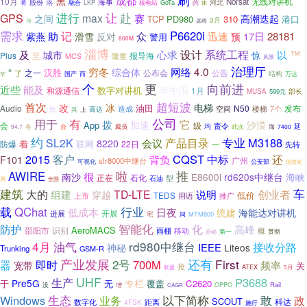
成都
黑
10月
落
海事
Norsat
无线对讲机
河北
股份
核电站
的
将
融合
LKP
GoTa
体
让
进行
赴
GPS
max
赛
之间
TCP
PD980
310
高潮迭起
港口
3月
传
远程
需求
P6620i
记
助
众
迅速
17日
28181
紫燕
滑雪
反对
预
警用
800M
淄博
设计
系统工程
及
心求
以
™
城市
惊
至
报导海
Plus
隆重
MCS
风景
治理厅
4.0
“
穷冬
网络
综合体
汉胜
之一
公布会
公告
了
结构
国产
而
万达
窄
向前进
个
更
近些
能及
年中国
数字对讲机
和源通信
1月
部长
MUSA
599元
超短波
首次
改
冰
电梯
油田
Audio
N50
发布
空间
造成
楼梯
7个
给
高达
其
上
用于
公司
有
它
拨
加速
沙漠
App
会
级
责令
各
台
裁员
均
延
94.7
此次
海
7400
约
专业
产品目录
M3188
SL2K
会议
8220
着
联网
防爆
22日
一
先转
CQST
中标
还
2015
客户
背负
F101
广州
slr8000中继台
公安部
可视化
信息化
推
AWIRE
啦
很
南沙
E8600i
rd620s中继台
海峡
石化
正在
石油
型
局
全国
车
建筑
大的
组建
TD-LTE
创业者
说明
穿越
低价
TEDS
上市
用语
推广
载
QChat
行业
低成本
日夜
统建
海能达对讲机
开展
进展
宅
MTM800
同
智能化
化
防护
高峰
AeroMACS
识别
邵阳市
雨棚
移动
概
启动
第一
贯彻
4月
油气
rd980中继台
接收分路
IEEE
神秘
Liteos
Trunking
GSM-R
产业发展
2号
还有
First
器
即时
700M
频率
宽带
关
抢
ATEX
联盟
5月
UHF
P3688
生产
专栏
Pre5G
于
无
覆盖
C2620
Rail
没
增
OPPO
CAGR
生态
以下简称
敢
Windows
政
业务
SCOUT
科达
数字化
4FSK
距离
施行