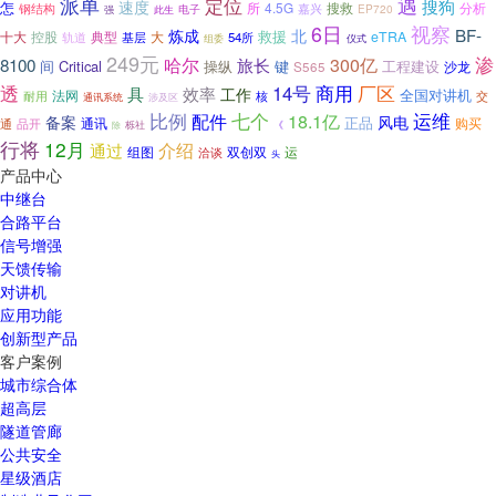
派单
遇
定位
搜狗
速度
怎
所
4.5G
搜救
嘉兴
分析
钢结构
电子
EP720
强
此生
6日
视察
BF-
炼成
北
救援
控股
典型
eTRA
十大
基层
大
54所
轨道
仪式
组委
249元
渗
8100
哈尔
300亿
旅长
间
Critical
操纵
键
工程建设
沙龙
S565
透
14号
商用
厂区
效率
具
工作
全国对讲机
法网
耐用
交
核
通讯系统
涉及区
比例
七个
运维
配件
18.1亿
备案
风电
正品
通讯
购买
通
品开
《
栎社
除
行将
12月
介绍
通过
组图
双创双
运
洽谈
头
产品中心
中继台
合路平台
信号增强
天馈传输
对讲机
应用功能
创新型产品
客户案例
城市综合体
超高层
隧道管廊
公共安全
星级酒店