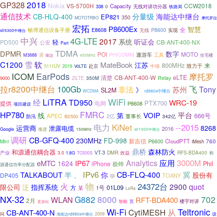
2018
GP328
Nokia
VS-5700H
CCW2018
Capacity
338
0
无线对讲功分器
铁路局
通信技术
分量级
海能达中继台
CB-HLQ-400
EP821
350
MOTOTRBO
摩托罗拉
宏拓
P8600Ex
智慧
全
畅博通信设备手册
E8608
P8600
实现
无线
slr5300中继台
中兴
4G-LTE
2017
系统
听证会
轻
PD500
CB-ANT-400-NX
公安
Part
TDMA
DPMR
数字
POI
遨游车
MOTO
通
PHICOMM
工具
住宅楼
M3688
能达
450MHz
C1200
雪
软
MateBook
江苏
800MHz
来
致力于
5111UV
VoLTE
赴京
中移
2019
ICOM
EarPods
摩托罗
eLTE
清楚
CB-ANT-400-W
ZiLTE
Relay
9000
350M
拉r8200中继台
飞
100Gb
非法
Tony
苏州
》
SL2M
WCDMA
rd980s中继台
WiFi
LiTRA
经
TD950
WRC-19
PTX700
提供
电网
P8608
项目建设
FMRC
HP780
平台
VOIP
线
第
666号
APEC
董事长
防汛
2亿
342亿
BD500
电力
KiNet
--2015
运营商
8268
泄露电缆
2016
Google
推进
150MHz
slr1000中继台
调研
CB-GFQ-400
230MHz
FD-998
新吉信
760
P6600
CloudPTT
Mini
iMesh
鼎桥
森林防火
和源通信耦合器
VT-3
DMR
RFS-BDA400
产业
效益
3.0
1.8G
TC500S
和
3000M
Analytics
应用
eMTC
IP67
1624
iPhone
极蜂
Phil
源通信功率分配器
IPv6
冀
、
你
CB-FLQ-400
TALKABOUT
半
股份有
DP405
TOANY
聊
火
物
24372台
2900
quot
限公司
泛
指挥系统
01L09
方
某
1号
LoRa
NX-32
G882
8000
702
WLAN
RFT-BDA400
2月
楼宇对讲
智能
宽
直放站
Wi-Fi
从
Teltronic
CytiMESH
CB-ANT-400-N
问
海能达rd980s中继台
2009
设