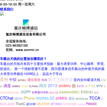
9:30-18:30 周一至周六
联系我们
车载台天线的位置放在哪里好？
车载台的天线共有四个主要技术指标：最大承受功率、中心频率、带宽、
驻波比。 第一个指标普通不思量，因为普通来说车载台的外接天线的最
大承受功率都在100W以上，远远大于车台
贵州
数字无线对讲
中软
通信系统
室内全向吸顶天线
民间
对讲
畅博通信
2013
自
调度
同方
350MHz
4.77亿
IPTV
机
EV751
400MHz
SLR5300
TETRA
摩
Kidner
3GPP
K4A8G045WC
全网通对讲机
托罗拉slr8000中继台
解决方案
技术
Phone
TCCA
CTChat
002583.SZ
20MHz
MESH
通信
E-
CB-SGQ-400
TrunC
VS-5700
Inmarsat
P6600i
MTX900
SGQ-400D
@CCW
治理系统