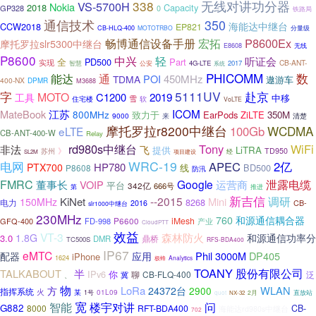
338
无线对讲功分器
VS-5700H
Nokia
2018
Capacity
GP328
0
铁路局
通信技术
350
海能达中继台
CCW2018
EP821
CB-HLQ-400
MOTOTRBO
分量级
畅博通信设备手册
宏拓
P8600Ex
摩托罗拉slr5300中继台
E8608
无线
P8600
中兴
轻
听证会
全
PD500
Part
实现
CB-ANT-
公安
4G-LTE
2017
智慧
系统
PHICOMM
数
能达
通
POI
450MHz
TDMA
遨游车
400-NX
DPMR
M3688
5111UV
字
赴京
MOTO
2019
C1200
工具
中移
雪
住宅楼
软
VoLTE
ICOM
MateBook
江苏
800MHz
致力于
EarPods
ZiLTE
350M
9000
来
清楚
摩托罗拉r8200中继台
WCDMA
100Gb
eLTE
CB-ANT-400-W
Relay
rd980s中继台
Tony
WiFi
非法
飞
LiTRA
提供
苏州
》
TD950
经
SL2M
项目建设
WRC-19
电网
APEC
2亿
HP780
PTX700
线
BD500
P8608
防汛
FMRC
Google
泄露电缆
董事长
VOIP
运营商
平台
342亿
666号
第
推进
新吉信
调研
--2015
KiNet
Mini
150MHz
8268
电力
CB-
2016
slr1000中继台
230MHz
760
和源通信耦合器
P6600
iMesh
GFQ-400
FD-998
产业
CloudPTT
效益
VT-3
森林防火
1.8G
和源通信功率分
3.0
鼎桥
DMR
TC500S
RFS-BDA400
IP67
eMTC
Phil
3000M
DP405
配器
应用
iPhone
1624
Analytics
极蜂
TOANY
股份有限公司
TALKABOUT
半
IPv6
你
聊
CB-FLQ-400
泛
冀
、
物
LoRa
WLAN
方
24372台
2900
指挥系统
火
某
01L09
1号
2月
直放站
quot
NX-32
宽
楼宇对讲
问
智能
G882
8000
RFT-BDA400
CB-
海能达rd980s中继台
702