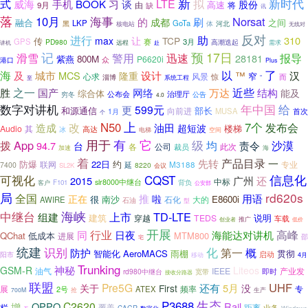
新
拟
新时代
式
谈
LTE
威海
手机
BOOK
习
股份
高速
由
将
9月
缺
讯
落
海事
10月
Norsat
的
刷
成都
融合
之间
LKP
GoTa
黑
体
河北
核电站
无线对
反对
进行
助
310
max
让
TCP
传
GPS
赛
3月
PD980
远程
高潮迭起
需求
讲机
赴
预
17日
记
滑雪
警用
迅速
报导
28181
800M
紫燕
P6620i
众
港口
Plus
了
海
城市
以
及
MCS
设计
™
汉
隆重
窄
心求
风景
惊
而
淄博
系统工程
“
至
之一
近些
胜
国产
网络
万达
结构
能及
综合体
公布会
穷冬
治理厅
公告
4.0
数字对讲机
给
年中国
更
599元
和源通信
部长
向前进
MUSA
首次
1月
个
上
N50
7个
改
发布会
造成
油田
超短波
楼梯
Audio
其
高达
冰
电梯
空间
用于
有
它
拨
App
级
沙漠
均
94.7
责令
台
各
公司
此次
裁员
海
加速
着
产品目录
一
先转
防爆
22日
约
专业
联网
延
M3188
7400
8220
SL2K
会议
CQST
信息化
可视化
2015
广州
还
中标
slr8000中继台
背负
客户
F101
公安部
局
rd620s
全国
推
用语
正在
啦
很
南沙
E8600i
石化
大的
AWIRE
石油
型
海峡
中继台
TD-LTE
组建
上市
建筑
说明
穿越
TEDS
车载
推广
创业者
低价
开展
行业
海能达对讲机
高峰
同
日夜
QChat
MTM800
低成本
进展
邵
宅
统建
识别
化
第一
概
防护
智能化
AeroMACS
雨棚
贯彻
启动
阳市
移动
4月
Trunking
神秘
GSM-R
Liteos
油气
IEEE
产业发
即时
rd980中继台
宽带
接收分路器
联盟
UHF
Pre5G
还有
5月
关于
First
没
展
频率
专
ATEX
2号
700M
抢
生产
生态
P3688
C2620
OPPO
Rail
增
栏
覆盖
距离
CAGR
业务