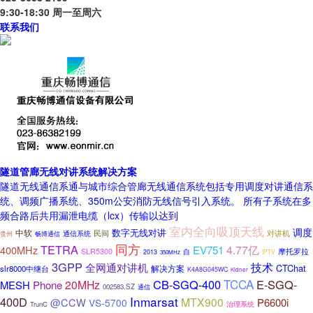
9:30-18:30 周一至周六
联系我们
隧道管廊无线对讲系统解决方案
隧道无线通信系通与城市综合管廊无线通信系统包括专用调度对讲通信系
统、调频广播系统、350m公安消防无线信号引入系统。 所有子系统在多
频合路后共用漏泄电缆（lcx）传输以达到
室内全向吸顶天线
调度
中软
数字无线对讲
民间
对讲机
通信系统
贵州
畅博通信
同方
TETRA
EV751
4.77亿
400MHz
SLR5300
摩托罗拉
自
2013
IPTV
350MHz
3GPP
技术
全网通对讲机
CTChat
解决方案
slr8000中继台
K4A8G045WC
Kidner
TCCA
CB-SGQ-400
E-SGQ-
Phone
20MHz
MESH
002583.SZ
通信
Inmarsat
400D
MTX900
@CCW
P6600i
VS-5700
治理系统
TrunC