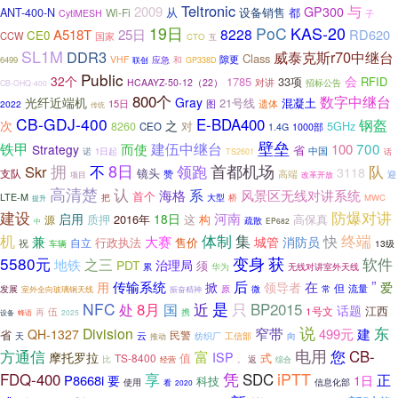
Teltronic
与
2009
GP300
从
设备销售
都
ANT-400-N
Wi-Fi
CytiMESH
子
KAS-20
19日
PoC
8228
A518T
25日
RD620
CE0
CCW
国家
CTO
互
SL1M
DDR3
威泰克斯r70中继台
Class
VHF
隙更
6499
应急
和
联创
GP338D
Public
32个
会
1785
33项
RFID
对讲
HCAAYZ-50-12（22）
招标公告
CB-OHQ-400
800个
数字中继台
光纤近端机
Gray
21号线
混凝土
15日
图
遗体
2022
传统
CB-GDJ-400
E-BDA400
钢盔
次
之
对
5GHz
8260
CEO
1.4G
1000部
壁垒
铁甲
建伍中继台
700
而使
100
Strategy
省
中国
诺
1日起
话
TS2601
8日
拥
领跑
首都机场
Skr
不
队
3118
镜头
支队
赞
高端
迎
项目
改革开放
高清楚
认
系
风景区无线对讲系统
海格
首个
LTE-M
把
大型
桥
MWC
提升
建设
防爆对讲
河南
启用
18日
质押
2016年
这
构
高保真
源
疏散
中
EP682
机
体制
集
终端
大赛
快
兼
城管
消防员
行政执法
售价
自立
祝
13级
车辆
5580元
变身
获
软件
地铁
之三
PDT
治理局
须
华为
无线对讲室外天线
累
”
传输系统
后
在
用
掀
领导者
爱
但
流量
微
常
发展
室外全向玻璃钢天线
原
振奋精神
是
NFC
只
BP2015
8月
近
处
国
话题
江西
1号文
伍
携
再
设备
2025
蜂语
说
东
Division
窄带
499元
建
QH-1327
省
民警
云
天
纺织厂
工信部
向
推动
电用
方通信
富
您
CB-
摩托罗拉
ISP
值
式
TS-8400
比
返
经营
综合
。
享
凭
iPTT
FDQ-400
SDC
正
P8668i
1日
要
科技
使用
信息化部
看
2020