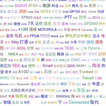
数字化
Windows
无
能源
4FSK
长庆
SCOUT
科达
器
网关
摄像
敢
最
元
施行
以下简称
政策
D50
湖南
4月份
GITEX
那有
双工器
GP700
70岁
降实
DSL
5100
CM388
HARD
-PTT
照明
EP820
2014
McLTE
HOLD
等
10KB
960
R8200
无人
全面
飞行器
积极
7天
颁发
这些
攻击
GP2000
随便
旅
落地
野外
C2660
机
现状
没电
2019年
410M
清移
该
MOTOROLA
市场
解析海
系列
禁令
船岸
GJB
eChat
24日
请友台
耳机
摩托罗拉中继台
北斗
海
滥用
PDDS
FPGA
深圳
Mobile
装备
速发
打通
接收
国务
关
走进
Mag
中的
新晋
大哥
III
简单
同意
组网
蒙山
见过
院
Hytera
TE30
ADSL
特警
2018年
Control4
weme
上海
消防
门禁
---
BF-9000
趋势
模块
徐
NMEA
会议室
离职
福
IP68
可以
海外
----
身份
ISDN
耦合器
事
视
召开
脚
CRAC
完
大火
正
700MHz
G500
有限公司
空地
联动
MSTP
商业
同比
作
频监控
Smart
强悍
Q200
AK851
政协委员
各业
福建
小白
A10D
高效
业
Trunked
就
要求
省工
规范
背景
盛大
CBTC
治理
为
建造
Tiscali
WRC-15
公网
LTE-Hi
7.0级
3KHz
遭到
清晰
摩托罗拉slr1000中继台
走
年度
摩托
手持
派出所
高
SHOW
麻
Responder
Massive
L16
近日
专家
PMOS
首批
One
无限距离对讲机
PH790
栗
金奖
办法
股东
小
降
爱护
Rapid
陕西省
梅
概述
3000GHz
合
四个
频谱
或
苹果
SSHT
回忆
将于
阅兵
SL16
新
管线
下
Connected
取代
集群
6月
设
信息化
公共
WiMAX
主体
标