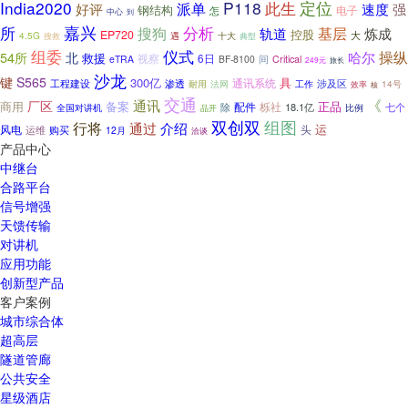
India2020
P118
定位
此生
派单
速度
好评
强
钢结构
电子
怎
中心
到
嘉兴
所
分析
搜狗
基层
炼成
轨道
控股
EP720
大
4.5G
十大
遇
搜救
典型
仪式
组委
操纵
北
哈尔
54所
救援
视察
6日
间
eTRA
BF-8100
Critical
249元
旅长
沙龙
键
S565
300亿
具
工程建设
通讯系统
涉及区
渗透
工作
14号
耐用
法网
效率
核
交通
《
通讯
厂区
商用
备案
正品
栎社
配件
18.1亿
七个
除
比例
全国对讲机
品开
双创双
组图
行将
通过
介绍
运
风电
头
运维
购买
12月
洽谈
产品中心
中继台
合路平台
信号增强
天馈传输
对讲机
应用功能
创新型产品
客户案例
城市综合体
超高层
隧道管廊
公共安全
星级酒店