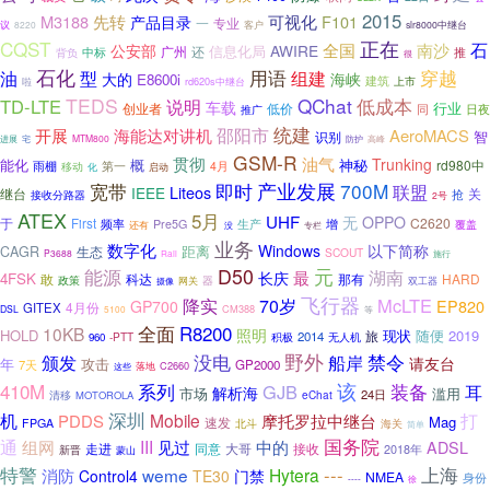
2015
可视化
M3188
先转
产品目录
F101
专业
一
议
8220
客户
slr8000中继台
CQST
正在
南沙
石
全国
公安部
AWIRE
信息化局
广州
还
中标
推
背负
很
石化
穿越
用语
油
型
组建
海峡
大的
E8600i
建筑
上市
rd620s中继台
啦
TEDS
QChat
低成本
TD-LTE
说明
车载
行业
创业者
低价
日夜
同
推广
统建
邵阳市
开展
海能达对讲机
AeroMACS
智
识别
进展
宅
MTM800
防护
高峰
GSM-R
油气
贯彻
Trunking
能化
概
神秘
rd980中
雨棚
第一
移动
4月
化
启动
即时
产业发展
700M
宽带
联盟
Liteos
IEEE
继台
关
接收分路器
抢
2号
ATEX
5月
UHF
无
OPPO
于
C2620
First
频率
生产
增
Pre5G
覆盖
还有
专栏
没
业务
数字化
Windows
以下简称
距离
CAGR
生态
SCOUT
P3688
施行
Rail
D50
元
能源
湖南
最
长庆
4FSK
敢
科达
那有
HARD
政策
器
网关
双工器
摄像
飞行器
McLTE
降实
70岁
EP820
GP700
4月份
GITEX
CM388
DSL
5100
等
全面
R8200
10KB
照明
HOLD
现状
随便
2019
旅
2014
-PTT
积极
无人机
960
野外
禁令
颁发
没电
船岸
请友台
年
攻击
7天
GP2000
C2660
这些
落地
该
410M
系列
GJB
装备
耳
解析海
市场
滥用
24日
清移
eChat
MOTOROLA
深圳
打
机
Mobile
PDDS
摩托罗拉中继台
Mag
速发
FPGA
北斗
海关
简单
通
国务院
III
组网
见过
中的
ADSL
走进
同意
大哥
接收
新晋
2018年
蒙山
特警
---
上海
消防
weme
Hytera
Control4
TE30
门禁
NMEA
身份
----
徐