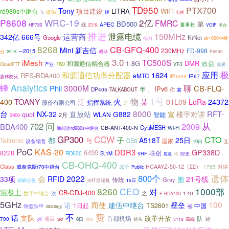
TD950
PTX700
Tony
项目建设
LiTRA
WiFi
rd980s中继台
提供
飞
经
电网
P8608
WRC-19
2亿
FMRC
BD500
第
线
APEC
董事长
HP780
防汛
VOIP
平台
推进
150MHz
泄露电缆
运营商
342亿
666号
Google
KiNet
电力
slr1000中继
8268
CB-GFQ-400
Mini
新吉信
230MHz
FD-998
--2015
台
2016
调研
P6600
3.0
TC500S
iMesh
1.8G
DMR
效益
和源通信耦合器
760
CloudPTT
产业
VT-3
鼎桥
极
应用
和源通信功率分配器
1624
RFS-BDA400
eMTC
iPhone
IP67
森林防火
Analytics
蜂
聊
3000M
Phil
CB-FLQ-
IPv6
半
DP405
你
TALKABOUT
、
冀
1号
物
400
TOANY
火
24372
泛
某
01L09
LoRa
股份有限公司
指挥系统
方
8000
台
RFT-
NX-32
直放站
G882
楼宇对讲
quot
宽
WLAN
智能
2月
2900
问
从
702
2009
BDA400
CytiMESH
CB-ANT-400-N
Wi-Fi
海能达rd980s中继台
GP300
CCW
CTO
子
25日
都
A518T
与
Teltronic
CE0
国家
设备销售
19日
互
PoC
KAS-20
DDR3
GP338D
6499
8228
联创
RD620
SL1M
和
隙更
VHF
应急
CB-OHQ-400
Class
威泰克斯r70中继台
HCAAYZ-50-12（22）
对讲
32个
1785
Public
遗体
800个
2022
会
33项
RFID
21号线
图
传统
Gray
光纤近端机
招标公告
15日
8260
CEO
1000部
对
混凝土
CB-GDJ-400
次
之
数字中继台
1.4G
E-BDA400
5GHz
100
而使
诺
建伍中继台
壁垒
1日起
TS2601
中国
钢盔铁甲
省
Strategy
不
赞
话
支队
改革开放
首都机场
队
拥
项目
迎
700
8日
镜头
3118
高端
Skr
领跑