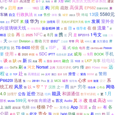
LTE-M
风景区无线对讲系统
高清楚
把
桥
建设
大型
提升
首个
认
海格
MWC
系
高保真
构
启用
河南
中
这
疏散
EP682
18日
质押
兼
2016年
防爆对讲机
源
13级
5580元
行政执法
快
车辆
售价
自立
终端
体制
集
城管
祝
大赛
消防员
华为
发展
室外全
PDT
须
获
累
治理局
软件
变身
无线对讲室外天线
地铁
之三
向玻璃钢天线
流量
”
微
在
但
掀
振奋精神
领导者
后
用
传输系统
原
常
爱
再
携
1号文
NFC
8月
只
设备
是
伍
蜂语
2025
BP2015
国
处
近
话题
江西
天
向
推动
Division
民警
说
摩
纺织厂
窄带
东方通信
499元
建
省
工信部
QH-1327
云
值
。
ISP
经营
返
TS-8400
比
托罗拉
式
您
电用
综合
P8668i
富
CB-FDQ-400
使用
手机
SDC
威海
要
9月
BOOK
看
iPTT
2020
科技
正式
凭
信息化部
享
1日
谈
新
核电站
将
缺
海事
LKP
拟
融合
落
由
股份
10月
高速
新时代
黑
习
LTE
讯
远
Norsat
传
刷
河北
max
的
GoTa
之间
无线对讲机
GPS
体
进行
PD980
成都
程
赴
警用
滑雪
高潮迭起
记
紫燕
让
助
3月
800M
赛
反对
港口
众
需求
TCP
310
系
P6620i
心求
迅速
城市
设计
28181
及
MCS
Plus
至
报导海
淄博
预
隆重
17日
统工程
风景
窄
“
穷冬
网络
而
以
了
汉胜
之一
惊
国产
公布会
™
综合体
1月
近些
能及
4.0
和源通信
公告
万达
治理厅
结构
数字对讲机
更
个
高达
向前进
改
599元
其
造成
首次
冰
部长
年中国
Audio
N50
MUSA
给
各
楼梯
7个
App
加速
台
有
上
电梯
油田
发布会
超短波
空间
用于
94.7
拨
公司
责令
延
它
级
此次
海
防爆
着
约
沙漠
7400
联网
裁员
均
22日
SL2K
会