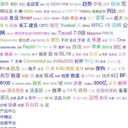
完
海外
趋势
联动
会议室
空地
离职
ISDN
IP68
召开
福
可以
BF-9000
模块
同比
耦合器
G500
MSTP
脚
强悍
事
视频监控
大火
700MHz
正
CRAC
有限公司
各业
背景
Smart
盛大
福建
小白
商业
治
作业
要求
Q200
AK851
政协委员
A10D
WRC-15
清晰
公
省工
规范
就
建造
Trunked
高效
理
为
CBTC
3KHz
7.0级
网
Tiscali
Massive
PMOS
摩托罗拉slr1000中继台
遭到
LTE-Hi
摩托
走
年度
One
专家
派出所
手持
股东
Responder
近日
高
SHOW
麻栗
L16
办法
Rapid
苹果
降
回忆
PH790
小
陕西省
阅
爱护
首批
SSHT
金奖
无限距离对讲机
SL16
合
集群
概述
频谱
梅
公共
兵
四个
将于
6月
信息化
新标
管线
设
3000GHz
或
India2020
中心
Connected
好评
下
主体
到
钢结构
怎
派单
WiMAX
取代
搜狗
此生
强
4.5G
搜救
嘉兴
P118
电子
所
遇
十大
定位
速度
EP720
分析
典型
轨道
炼成
救援
6日
BF-
大
组委
仪式
基层
北
控股
eTRA
视察
54所
300亿
8100
键
旅长
沙龙
渗透
耐用
操纵
S565
哈尔
间
Critical
249元
工程建设
14号
效率
商用
备案
涉及区
全国对讲机
通讯系统
具
工作
厂区
法网
核
运维
通讯
购买
正品
比例
品开
配件
《
栎社
18.1亿
交通
行将
12月
除
七个
风电
通过
双创双
洽谈
运
头
介绍
组图
产品中心
中继台
合路平台