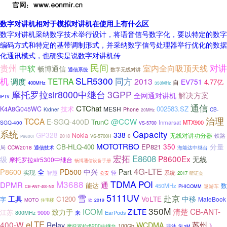
数字对讲机相对于模拟对讲机在使用上有什么区
数字对讲机采纳数字技术举行设计，将语音信号数字化，要以特定的数字
编码方式和特定的基带调制形式，并采纳数字信号处理器举行优化的数据
化通讯模式，也确实是说数字对讲机传
民间
对讲
贵州
中软
室内全向吸顶天线
畅博通信
通信系统
数字无线对讲
机
SLR5300
同方
调度
TETRA
2013
EV751
4.77亿
自
400MHz
350MHz
3GPP
摩托罗拉slr8000中继台
解决方案
全网通对讲机
IPTV
通信
CTChat
技术
002583.SZ
K4A8G045WC
MESH
Kidner
Phone
CB-
20MHz
治理
TCCA
@CCW
E-SGQ-400D
TrunC
Inmarsat
MTX900
SGQ-400
VS-5700
系统
Capacity
338
GP328
Nokia
无线对讲功分器
铁路
0
2018
VS-5700H
P6600i
MOTOTRBO
350
分量
CB-HLQ-400
EP821
局
CCW2018
通信技术
海能达中继台
宏拓
E8608
P8600Ex
级
无线
摩托罗拉slr5300中继台
畅博通信设备手册
4G-LTE
P8600
全
PD500
中兴
Part
实现
智慧
轻
系统
公安
2017
听证会
M3688
TDMA
POI
DPMR
通
能达
数
450MHz
遨游车
PHICOMM
CB-ANT-400-NX
5111UV
雪
赴京
工具
VoLTE
中移
C1200
字
MateBook
MOTO
住宅楼
2019
软
350M
ICOM
CB-ANT-
清楚
致力于
ZiLTE
江苏
9000
EarPods
800MHz
来
eLTE
400-W
苏州
Relay
WCDMA
》
摩托罗拉r8200中继台
100Gb
非法
SL2M