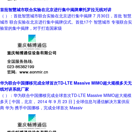
首批智慧城市联合实验在北京进行集中揭牌摩托罗拉无线对讲
（ ）：首批智慧城市联合实验在北京进行集中揭牌 7 月30日，首批 智慧
城市 联合实验在北京进行集中揭牌仪式。首批17个 智慧城市 专项联合实
验室的集中揭牌，对于打造国家级
华为联合中国挪移完成全球首次TD-LTE Massive MIMO超大规模多天无
线对讲系统厂家
（ ）：华为联合中国挪移完成全球首次TD-LTE Massive MIMO超大规模
多天 [ 中国，北京， 2014 年 9 月 23 日 ] 全球信息与通信解决方案供应
商 华为 携手中国挪移，完成全球首次 Massiv