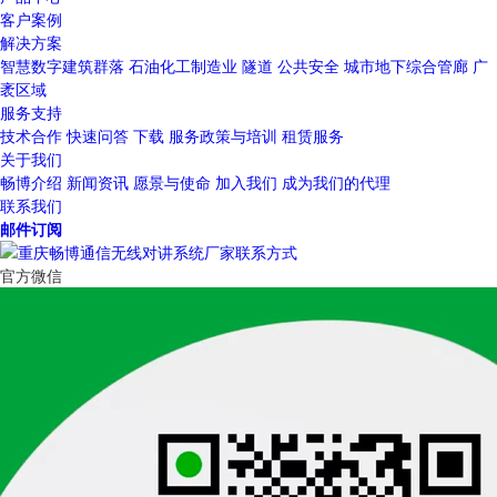
客户案例
解决方案
智慧数字建筑群落
石油化工制造业
隧道
公共安全
城市地下综合管廊
广
袤区域
服务支持
技术合作
快速问答
下载
服务政策与培训
租赁服务
关于我们
畅博介绍
新闻资讯
愿景与使命
加入我们
成为我们的代理
联系我们
邮件订阅
官方微信