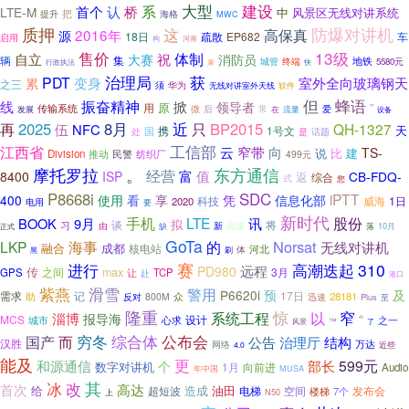
大型
建设
认
桥
系
首个
LTE-M
中
风景区无线对讲系统
把
海格
提升
MWC
质押
防爆对讲机
这
高保真
2016年
源
18日
EP682
车
疏散
启用
构
河南
13级
售价
体制
自立
祝
大赛
消防员
辆
集
地铁
城管
终端
5580元
行政执法
兼
快
治理局
获
PDT
变身
室外全向玻璃钢天
累
之三
华为
须
软件
无线对讲室外天线
但
蜂语
振奋精神
线
掀
领导者
原
用
”
传输系统
后
常
爱
微
在
流量
发展
设备
2025
8月
近
只
BP2015
再
伍
QH-1327
NFC
天
携
1号文
国
是
处
话题
工信部
江西省
云
窄带
向
TS-
说
比
建
Division
推动
民警
纺织厂
499元
东方通信
摩托罗拉
。
经营
富
值
8400
ISP
CB-FDQ-
返
综合
式
您
SDC
P8668i
iPTT
凭
400
使用
看
享
信息化部
科技
威海
1日
2020
电用
要
新时代
手机
LTE
股份
BOOK
9月
讯
拟
将
习
谈
由
新
高速
落
10月
缺
正式
GoTa
海事
的
Norsat
LKP
无线对讲机
融合
成都
核电站
体
河北
黑
刷
进行
赛
310
高潮迭起
远程
PD980
传
之间
max
3月
GPS
TCP
让
赴
港口
滑雪
紫燕
警用
P6620i
预
及
需求
记
17日
28181
助
反对
800M
众
迅速
Plus
至
隆重
惊
窄
系统工程
以
淄博
报导海
“
MCS
城市
设计
之一
心求
风景
™
了
穷冬
综合体
国产
公布会
而
公告
治理厅
结构
汉胜
万达
网络
4.0
近些
能及
更
部长
599元
和源通信
个
数字对讲机
1月
向前进
Audio
年中国
MUSA
其
冰
改
首次
高达
给
造成
油田
电梯
空间
发布会
超短波
楼梯
7个
上
N50