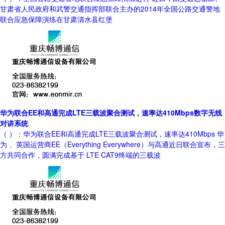
甘肃省人民政府和武警交通指挥部联合主办的2014年全国公路交通警地
联合应急保障演练在甘肃清水县红堡
华为联合EE和高通完成LTE三载波聚合测试，速率达410Mbps数字无线
对讲系统
（ ）：华为联合EE和高通完成LTE三载波聚合测试，速率达410Mbps 华
为 、英国运营商EE（Everything Everywhere）与高通近日联合宣布，三
方共同合作，圆满完成基于 LTE CAT9终端的三载波