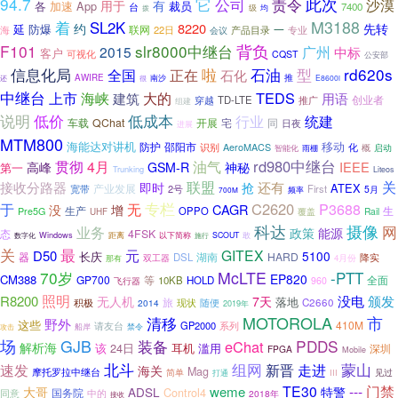
此次
94.7
它
公司
责令
沙漠
用于
有
各
加速
App
裁员
7400
台
级
均
拨
着
M3188
SL2K
8220
先转
约
防爆
延
联网
一
海
22日
专业
会议
产品目录
背负
F101
slr8000中继台
广州
2015
中标
客户
可视化
CQST
公安部
信息化局
石油
型
rd620s
啦
全国
正在
石化
推
AWIRE
南沙
还
E8600i
很
中继台
海峡
TEDS
上市
大的
用语
建筑
创业者
TD-LTE
推广
穿越
组建
说明
低价
低成本
统建
行业
车载
QChat
开展
宅
同
日夜
进展
MTM800
海能达对讲机
移动
防护
邵阳市
化
识别
AeroMACS
智能化
雨棚
概
启动
贯彻
油气
rd980中继台
4月
IEEE
高峰
GSM-R
神秘
第一
Trunking
Liteos
联盟
关
接收分路器
还有
即时
抢
ATEX
宽带
产业发展
2号
First
5月
频率
700M
专栏
C2620
于
无
P3688
CAGR
没
增
生产
OPPO
生
Pre5G
Rail
UHF
覆盖
科达
摄像
网
业务
政策
能源
4FSK
态
Windows
敢
距离
以下简称
施行
SCOUT
数字化
关
最
元
GITEX
D50
5100
长庆
湖南
HARD
器
DSL
降实
双工器
那有
4月份
70岁
McLTE
-PTT
EP820
CM388
GP700
等
10KB
HOLD
全面
飞行器
960
照明
颁发
R8200
没电
无人机
7天
落地
积极
旅
现状
随便
C2660
2014
2019年
MOTOROLA
市
清移
野外
这些
410M
请友台
GP2000
系列
禁令
攻击
船岸
场
GJB
装备
PDDS
eChat
解析海
该
24日
耳机
滥用
深圳
FPGA
Mobile
北斗
组网
蒙山
速发
新晋
走进
海关
Mag
摩托罗拉中继台
见过
简单
III
打通
TE30
---
门禁
weme
大哥
特警
ADSL
Control4
国务院
中的
同意
2018年
接收