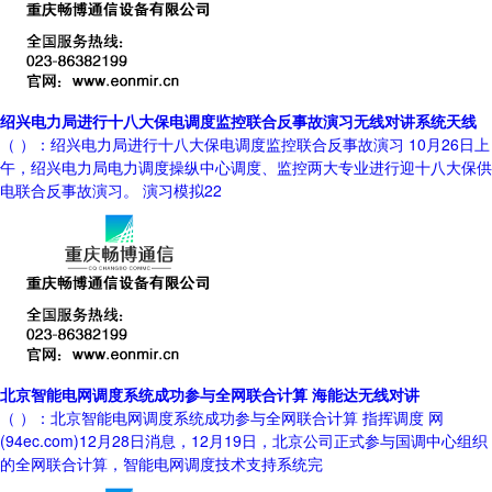
绍兴电力局进行十八大保电调度监控联合反事故演习无线对讲系统天线
（ ）：绍兴电力局进行十八大保电调度监控联合反事故演习 10月26日上
午，绍兴电力局电力调度操纵中心调度、监控两大专业进行迎十八大保供
电联合反事故演习。 演习模拟22
北京智能电网调度系统成功参与全网联合计算 海能达无线对讲
（ ）：北京智能电网调度系统成功参与全网联合计算 指挥调度 网
(94ec.com)12月28日消息，12月19日，北京公司正式参与国调中心组织
的全网联合计算，智能电网调度技术支持系统完