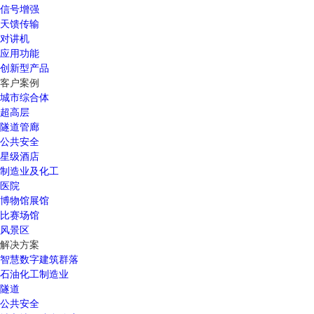
信号增强
天馈传输
对讲机
应用功能
创新型产品
客户案例
城市综合体
超高层
隧道管廊
公共安全
星级酒店
制造业及化工
医院
博物馆展馆
比赛场馆
风景区
解决方案
智慧数字建筑群落
石油化工制造业
隧道
公共安全