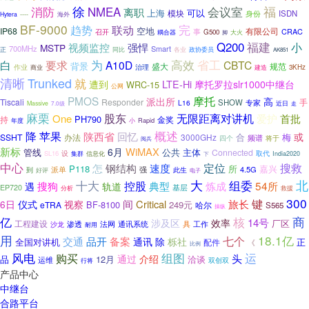
消防
徐
福
NMEA
会议室
离职
上海
可以
模块
身份
ISDN
----
Hytera
海外
BF-9000
完
联动
趋势
空地
IP68
有限公司
事
CRAC
召开
G500
耦合器
脚
大火
Q200
福建
小
视频监控
强悍
MSTP
700MHz
Smart
各业
正
同比
政协委员
AK851
高效
要求
为
省工
白
A10D
CBTC
背景
盛大
规范
作业
治理
3KHz
商业
建造
Trunked
清晰
就
LTE-Hi
遭到
摩托罗拉slr1000中继台
WRC-15
公网
摩托
PMOS
派出所
高
Tiscali
Responder
SHOW
手
L16
专家
近日
Massive
走
7.0级
麻栗
股东
无限距离对讲机
首批
One
爱护
PH790
持
金奖
Rapid
年度
小
概述
苹果
降
回忆
陕西省
或
梅
SSHT
办法
3000GHz
合
频谱
四个
将于
阅兵
新标
WiMAX
6月
管线
公共
主体
Connected
SL16
设
取代
集群
信息化
India2020
下
中心
搜救
怎
速度
定位
钢结构
P118
所
嘉兴
强
4.5G
派单
此生
到
好评
电子
大
北
十大
组委
控股
54所
遇
搜狗
典型
炼成
轨道
基层
EP720
分析
救援
300
键
间
旅长
Critical
6日
仪式
视察
BF-8100
249元
eTRA
哈尔
S565
操纵
商
亿
核
14号
涉及区
效率
厂区
工程建设
渗透
法网
通讯系统
具
工作
沙龙
耐用
用
18.1亿
品开
七个
交通
备案
通讯
除
栎社
全国对讲机
正
配件
《
比例
风电
组图
运
购买
头
通过
介绍
品
12月
洽谈
运维
双创双
行将
产品中心
中继台
合路平台