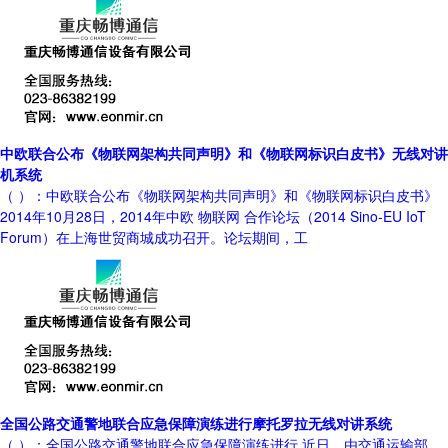
中欧联合公布《物联网架构共同声明》和《物联网标识白皮书》无线对讲
机系统
（ ）：中欧联合公布《物联网架构共同声明》和《物联网标识白皮书》
2014年10月28日，2014年中欧 物联网 合作论坛（2014 Sino-EU IoT
Forum）在上海世贸商城成功召开。论坛期间，工
全国公路交通警地联合应急保障演练进行摩托罗拉无线对讲系统
（ ）：全国公路交通警地联合应急保障演练进行 近日，由交通运输部、