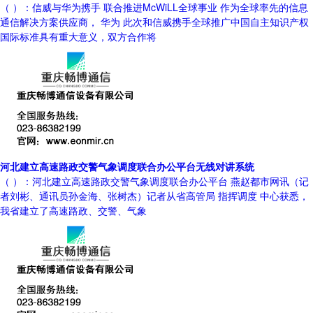
（ ）：信威与华为携手 联合推进McWiLL全球事业 作为全球率先的信息
通信解决方案供应商， 华为 此次和信威携手全球推广中国自主知识产权
国际标准具有重大意义，双方合作将
河北建立高速路政交警气象调度联合办公平台无线对讲系统
（ ）：河北建立高速路政交警气象调度联合办公平台 燕赵都市网讯（记
者刘彬、通讯员孙金海、张树杰）记者从省高管局 指挥调度 中心获悉，
我省建立了高速路政、交警、气象