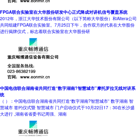
FPGA联合实验室在大华股份研发中心正式降成对讲机信号覆盖系统
2012年，浙江大华技术股份有限公司（以下简称大华股份）和Altera公司
共同组建FPGA联合实验室。7月25日下午，合作双方的代表在大华股份
进行揭牌仪式，标志着联合实验室在大华股份研
中国电信联合湖南省共同打造“数字湖南?智慧城市”摩托罗拉无线对讲系
统
（ ）：中国电信联合湖南省共同打造“数字湖南?智慧城市” 数字湖南 智
慧城市 签约仪式暨 智慧城市 门户启动仪式于10月22日17：30在长沙盛
大进行 ,湖南省省委书记周强、湖南