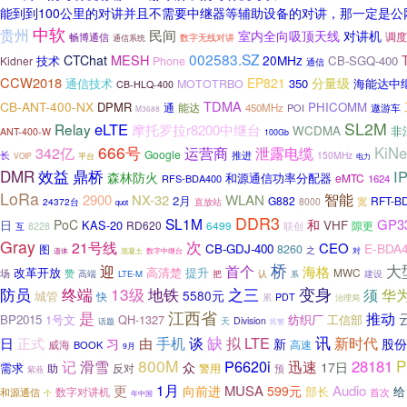
能到到100公里的对讲并且不需要中继器等辅助设备的对讲，那一定是公
中软
贵州
民间
室内全向吸顶天线
对讲机
调度
畅博通信
通信系统
数字无线对讲
002583.SZ
MESH
CTChat
20MHz
CB-SGQ-400
Kidner
技术
Phone
通信
CCW2018
EP821
分量级
通信技术
350
海能达中
MOTOTRBO
CB-HLQ-400
TDMA
CB-ANT-400-NX
DPMR
PHICOMM
通
能达
450MHz
POI
遨游车
M3688
SL2M
eLTE
Relay
摩托罗拉r8200中继台
WCDMA
非
ANT-400-W
100Gb
666号
342亿
运营商
泄露电缆
KiNe
Google
长
推进
150MHz
VOIP
平台
电力
DMR
效益
鼎桥
I
森林防火
和源通信功率分配器
eMTC
RFS-BDA400
1624
LoRa
智能
2900
NX-32
WLAN
2月
G882
RFT-B
宽
24372台
直放站
8000
quot
DDR3
SL1M
GP3
PoC
和
日
KAS-20
VHF
RD620
6499
隙更
联创
互
8228
Gray
次
21号线
CEO
E-BDA
CB-GDJ-400
图
8260
之
对
遗体
混凝土
数字中继台
桥
迎
大
首个
海格
改革开放
高清楚
提升
MWC
场
赞
高端
把
LTE-M
认
建设
系
13级
之三
变身
防员
终端
地铁
华
须
5580元
城管
快
PDT
累
治理局
是
江西省
推动
BP2015
1号文
QH-1327
纺织厂
工信部
Division
话题
天
民警
手机
谈
缺
LTE
讯
新时代
由
拟
日
正式
新
股份
习
威海
高速
BOOK
9月
800M
P
记
P6620i
28181
滑雪
迅速
众
17日
需求
助
反对
警用
预
紫燕
1月
更
MUSA
Audio
向前进
599元
部长
给
数字对讲机
和源通信
首次
个
年中国