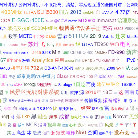
网对讲机! 公网对讲机：不限距离、清楚、零延迟互通的全国对讲，公网
400MHz
SLR5300
同方
2013
4.77亿
自
EV751
TETRA
350MHz
IPT
E-SGQ-400D
Inmarsat
治理系统
TCCA
MTX900
@CCW
TrunC
VS-5700
畅博通信设备手册
宏拓
摩托罗拉slr5300中继台
继台
P8600E
E8608
5111UV
2019
赴京
雪
MOTO
数字
工具
软
VoLTE
住宅楼
C1200
MateB
电网
苏州
飞
经
TD950
WiFi
法
LiTRA
Tony
rd980s中继台
提供
项目建设
》
P86
新吉
t
Mini
FD-998
CB-GFQ-400
--2015
8268
230MHz
2016
调研
slr1000中继台
Analytics
P67
IPv6
应用
iPhone
DP405
半
极蜂
Phil
TALKABOUT
、
3000M
702
从
楼宇对讲
CB-ANT-400-N
DA400
2009
海能达rd980s中继台
Wi-Fi
问
Cyt
Class
38D
威泰克斯r70中继台
Public
CB-OHQ-400
1785
应急
32个
HCAAYZ-
建伍中继台
1日起
而使
400
TS2601
1000部
钢盔铁甲
Strategy
5GHz
诺
1.4G
风景区无线对讲系统
型
源
这
2016年
18日
河南
启用
质押
中
构
为
获
振奋精神
传输系统
原
室外全向玻璃钢天线
发展
用
无线对讲室外天线
软件
掀
。
云
富
向
经营
返
比
窄带
值
TS-8400
摩托罗拉
499元
ISP
建
东方通信
式
说
黑
成都
融合
的
Norsat
落
无
海事
10月
将
LKP
核电站
刷
河北
体
GoTa
lus
MCS
报导海
设计
惊
风景
窄
淄博
了
城市
以
™
“
及
至
心求
隆重
系统工程
N50
改
空间
发布会
冰
高达
超短波
其
造成
电梯
7个
油田
94.7
上
楼梯