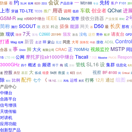
约
会议
一
先转
防爆
着
M3188
客户
F101
产品目录
201
SL2K
联网
8220
22日
专业
上市
车载
创业者
用语
QChat
进
TD-LTE
说明
穿越
推广
低价
TEDS
2
GSM-R
IEEE
接收分路器
Liteos
宽带
rd980中继台
产业发展
神秘
即时
长庆
简称
D50
摄像
SCOUT
能源
网关
政策
科达
那有
敢
最
施行
器
7天
请友台
旅
现状
颁发
C2660
没电
这些
2019年
野外
随便
落地
攻击
船岸
GP2
Contro
打通
新晋
III
蒙山
同意
ADSL
Mag
走进
大哥
接收
国务院
见过
中的
组网
事
MSTP
视频监控
脚
大火
正
同
700MHz
合器
CRAC
有限公司
完
G500
摩托罗拉slr1000中继台
Tiscali
公网
Respon
15
LTE-Hi
7.0级
PMOS
Massive
SL16
设
3000GHz
管线
集群
概述
频谱
或
合
信息化
梅
将于
四个
6月
新标
大
视察
控股
BF-8100
救援
炼成
组委
54所
6日
eTRA
典型
基层
道
北
间
仪式
Critical
配件
组图
除
《
行将
12月
通过
比例
七个
运维
18.1亿
正品
风电
购买
介绍
栎社
产品中心
中继台
合路平台
信号增强
天馈传输
对讲机
应用功能
创新型产品