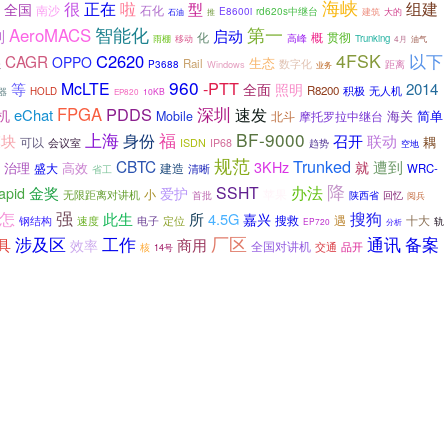
海峡
啦
很
正在
组建
型
全国
南沙
石化
E8600i
rd620s中继台
建筑
推
大的
石油
第一
智能化
AeroMACS
别
启动
化
概
贯彻
高峰
Trunking
雨棚
移动
4月
油气
4FSK
以下
C2620
CAGR
OPPO
生态
Rail
盖
数字化
距离
P3688
Windows
业务
960
-PTT
McLTE
等
2014
全面
照明
R8200
积极
无人机
器
HOLD
10KB
EP820
深圳
FPGA
PDDS
速发
eChat
机
海关
简单
Mobile
摩托罗拉中继台
北斗
上海
福
BF-9000
身份
模块
召开
联动
耦
可以
会议室
ISDN
IP68
趋势
空地
规范
Trunked
CBTC
遭到
3KHz
就
治理
盛大
高效
建造
WRC-
省工
清晰
降
办法
SSHT
金奖
apid
爱护
小
无限距离对讲机
苹果
首批
陕西省
回忆
阅兵
强
怎
此生
搜狗
所
4.5G
嘉兴
搜救
十大
钢结构
速度
定位
遇
电子
轨
EP720
分析
涉及区
工作
厂区
通讯
备案
具
商用
效率
全国对讲机
交通
核
品开
14号