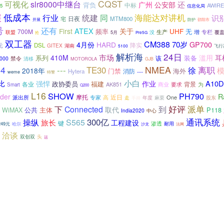
CQST
可视化
slr8000中继台
还
广州
公安部
背负
中标
AWIRE
5
信息化局
低成本
展
行业
统建
海能达对讲机
同
识
日夜
宅
MTM800
开展
防护
邵阳市
号
还有
ATEX
First
关于
UHF
频率
无
700M
增
专栏
没
生产
覆
联盟
5月
抢
Pre5G
双工器
CM388
70岁
4月份
HARD
GP700
降实
DSL
元
GITEX
湖南
飞行
5100
解析海
24日
市场
410M
滥用
耳
系列
装备
禁令
该
000
清移
MOTOROLA
GJB
l4
NMEA
---
TE30
徐
离职
2018年
门禁
海外
Hytera
消防
weme
----
特警
小白
比
A10D
强悍
作业
政协委员
福建
各业
背景
AK851
为
商业
要求
Smart
Q200
L16
SHOW
PH790
der
R
摩托
近日
One
派出所
专家
高
麻栗
股东
走
手持
年度
派单
好评
下
Connected
到
取代
公共
主体
P118
WiMAX
India2020
中心
通讯系统
操纵
300亿
S565
旅长
工程建设
键
渗透
耐用
哈尔
249元
沙龙
法网
洽谈
双创双
头
运