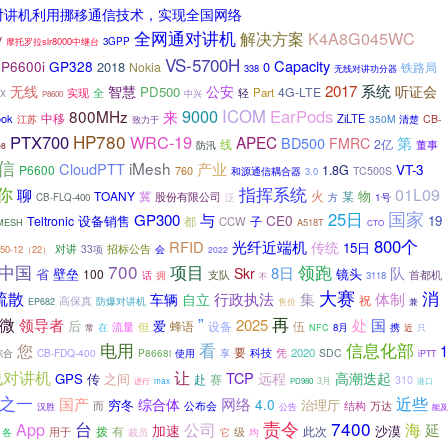
对讲机利用挪移通信技术，实现全国网络
全网通对讲机
K4A8G045WC
解决方案
V
摩托罗拉slr8000中继台
3GPP
VS-5700H
Capacity
P6600i
GP328
2018
0
Nokia
铁路局
338
无线对讲功分器
2017
系统
无线
智慧
公安
听证会
PD500
x
4G-LTE
实现
全
轻
Part
中兴
P8600
9000
ICOM
EarPods
800MHz
来
中移
ook
ZiLTE
350M
清楚
CB-
江苏
致力于
HP780
PTX700
WRC-19
APEC
BD500
第
FMRC
线
2亿
董事
防汛
08
信
iMesh
CloudPTT
产业
VT-3
P6600
1.8G
760
TC500S
和源通信耦合器
3.0
指挥系统
你
01L09
聊
火
物
TOANY
某
冀
股份有限公司
1号
CB-FLQ-400
泛
方
国家
25日
GP300
与
CE0
设备销售
19
Teltronic
都
子
CCW
iMESH
A518T
CTO
800个
RFID
光纤近端机
传统
15日
招标公告
对讲
33项
会
50-12（22）
2022
中国
700
项目
领跑
8日
队
Skr
镜头
省
壁垒
100
首都机
拥
支队
话
3118
不
大赛
消
疏散
行政执法
集
体制
车辆
自立
祝
高保真
防爆对讲机
兼
EP682
售价
再
”
微
领导者
国
2025
处
后
爱
蜂语
设备
伍
流量
但
携
在
8月
常
NFC
近
只
电用
看
信息化部
您
1
要
凭
2020
CB-FDQ-400
P8668i
使用
享
科技
SDC
综合
iPTT
让
线对讲机
TCP
远程
高潮迭起
GPS
传
之间
赛
赴
310
进行
3月
max
PD980
港口
之一
国产
近些
网络
综合体
4.0
穷冬
治理厅
公布会
而
结构
万达
汉胜
公告
能及
台
责令
7400
App
公司
海
延
加速
沙漠
拨
有
此次
用于
它
级
均
各
裁员