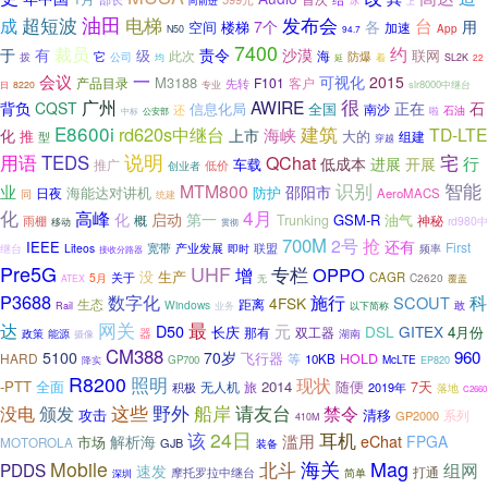
向前进
冰
上
油田
电梯
发布会
成
超短波
台
7个
各
用
空间
楼梯
加速
App
N50
94.7
7400
裁员
约
有
责令
沙漠
于
级
此次
海
联网
防爆
它
拨
公司
均
着
SL2K
延
22
一
会议
可视化
2015
M3188
F101
客户
产品目录
先转
专业
slr8000中继台
8220
日
广州
很
AWIRE
背负
CQST
正在
石
信息化局
全国
南沙
还
石油
啦
中标
公安部
E8600i
建筑
rd620s中继台
TD-LTE
海峡
化
上市
推
大的
组建
型
穿越
说明
用语
TEDS
宅
QChat
行
低成本
进展
开展
车载
推广
低价
创业者
智能
识别
MTM800
业
邵阳市
海能达对讲机
防护
日夜
AeroMACS
同
统建
化
4月
高峰
启动
化
第一
GSM-R
油气
概
Trunking
雨棚
神秘
rd980中
移动
贯彻
700M
抢
2号
还有
IEEE
First
宽带
产业发展
继台
Liteos
即时
联盟
频率
接收分路器
Pre5G
UHF
专栏
OPPO
增
没
生产
CAGR
5月
关于
C2620
无
ATEX
覆盖
P3688
科
数字化
施行
SCOUT
4FSK
生态
距离
Windows
以下简称
敢
Rail
业务
网关
最
达
元
D50
DSL
GITEX
长庆
4月份
那有
双工器
器
政策
湖南
能源
摄像
CM388
960
5100
70岁
飞行器
HARD
等
HOLD
10KB
GP700
McLTE
降实
EP820
R8200
照明
现状
-PTT
全面
2014
随便
无人机
7天
旅
2019年
积极
落地
C2660
船岸
没电
这些
野外
请友台
禁令
颁发
攻击
清移
系列
GP2000
410M
24日
该
耳机
滥用
解析海
eChat
FPGA
市场
MOTOROLA
GJB
装备
Mag
Mobile
北斗
海关
PDDS
组网
速发
打通
摩托罗拉中继台
简单
深圳