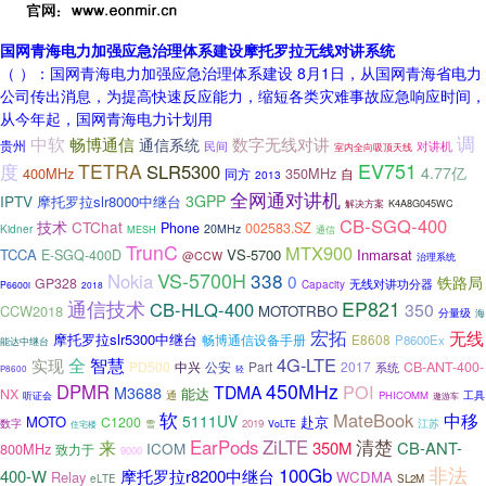
国网青海电力加强应急治理体系建设摩托罗拉无线对讲系统
（ ）：国网青海电力加强应急治理体系建设 8月1日，从国网青海省电力
公司传出消息，为提高快速反应能力，缩短各类灾难事故应急响应时间，
从今年起，国网青海电力计划用
中软
调
畅博通信
通信系统
数字无线对讲
贵州
对讲机
民间
室内全向吸顶天线
EV751
TETRA
度
SLR5300
4.77亿
400MHz
350MHz
同方
自
2013
全网通对讲机
IPTV
3GPP
摩托罗拉slr8000中继台
解决方案
K4A8G045WC
CB-SGQ-400
技术
CTChat
Phone
002583.SZ
20MHz
Kidner
MESH
通信
TrunC
MTX900
TCCA
VS-5700
Inmarsat
E-SGQ-400D
@CCW
治理系统
VS-5700H
338
Nokia
0
铁路局
GP328
无线对讲功分器
Capacity
P6600i
2018
通信技术
EP821
CB-HLQ-400
350
CCW2018
MOTOTRBO
分量级
海
宏拓
无线
摩托罗拉slr5300中继台
畅博通信设备手册
E8608
P8600Ex
能达中继台
全
智慧
4G-LTE
实现
PD500
中兴
公安
Part
2017
CB-ANT-400-
系统
轻
P8600
450MHz
DPMR
POI
TDMA
M3688
能达
NX
通
工具
PHICOMM
听证会
遨游车
软
MateBook
中移
5111UV
MOTO
赴京
C1200
江苏
数字
雪
2019
VoLTE
住宅楼
来
EarPods
ZiLTE
清楚
350M
CB-ANT-
ICOM
800MHz
致力于
9000
非法
100Gb
400-W
摩托罗拉r8200中继台
Relay
WCDMA
eLTE
SL2M