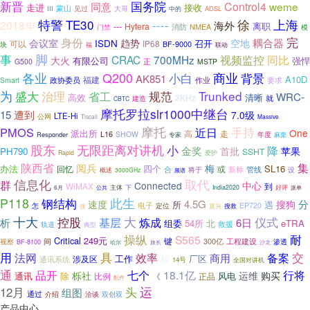
新晋
国务院
Control4
weme
同意
接收
走进
蒙山
见过
III
大哥
ADSL
中的
特警
徐
上海
TE30
----
2018年
海外
---
离职
Hytera
消防
NMEA
门禁
模
完
身份
耦合器
会议室
ISDN
趋势
空地
召开
可以
IP68
BF-9000
块
联动
福
脚
事
同比
CRAC
700MHz
视频监控
大火
有限公司
强悍
G500
正
MSTP
Q200
商业
各业
小白
背景
AK851
A10D
福建
政协委员
作业
要求
Smart
为
盛大
规范
Trunked
治理
省工
WRC-
高效
清晰
3KHz
就
建造
CBTC
摩托罗拉slr1000中继台
遭到
15
7.0级
LTE-Hi
公网
Tiscali
Massive
摩托
手持
PMOS
近日
One
派出所
高
走
L16
SHOW
年度
Responder
专家
麻栗
股东
无限距离对讲机
小
降
金奖
首批
苹果
PH790
SSHT
Rapid
爱护
陕西省
集
阅兵
梅
办法
四个
SL16
或
回忆
合
新标
将于
管线
设
概述
3000GHz
频谱
信息化
取代
群
Connected
中心
WiMAX
到
主体
下
6月
公共
India2020
好评
派单
此生
P118
钢结构
分
4.5G
搜狗
速度
所
遇
怎
电子
定位
EP720
强
嘉兴
搜救
十大
大
仪式
控股
基层
析
炼成
6日
组委
54所
北
eTRA
救援
轨道
典型
操纵
耐
S565
Critical
249元
键
300亿
视察
间
工程建设
渗透
BF-8100
哈尔
旅长
沙龙
具
用
效率
交
法网
商用
备案
工作
核
厂区
涉及区
通讯系统
14号
全国对讲机
通
行将
品开
七个
18.1亿
栎社
运维
购买
除
通讯
比例
风电
《
正品
配件
运
12月
头
组图
通过
介绍
洽谈
双创双
产品中心