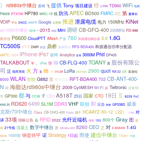
经
提供
WiFi
》
rd980s中继台
Tony
项目建设
TD950
苏州
飞
电网
LiTRA
APEC
第
防汛
BD500
FMRC
HP780
2亿
线
P8608
PTX700
WRC-19
董事长
推进
泄露电缆
KiNet
150MHz
VOIP
电力
Google
342亿
666号
平台
运营商
调研
CB-GFQ-400
--2015
slr1000中继台
Mini
230MHz
FD-998
2016
8268
760
1.8G
P6600
3.0
iMesh
CloudPTT
产业
新吉信
和源通信耦合器
TC500S
鼎桥
和源通信功率分配器
VT-3
RFS-BDA400
DMR
森林防火
效益
iPhone
Phil
IP67
极蜂
3000M
Analytics
eMTC
1624
DP405
应用
股份有限公
TOANY
TALKABOUT
CB-FLQ-400
聊
你
、
半
IPv6
冀
司
方
火
quot
物
2900
LoRa
泛
指挥系统
NX-32
2月
直放站
某
01L09
24372台
1号
WLAN
CB-ANT-400-
G882
RFT-BDA400
智能
702
8000
宽
楼宇对讲
海能达rd980s中继台
N
2009
Teltronic
CytiMESH
Wi-Fi
从
设备销
问
19日
都
A518T
国家
互
与
子
CTO
GP300
CE0
25日
售
CCW
8228
PoC
和
RD620
6499
威泰
VHF
SL1M
DDR3
联创
应急
GP338D
KAS-20
隙更
克斯r70中继台
HCAAYZ-50-12（22）
对
Class
CB-OHQ-400
32个
Public
1785
33项
Gray
RFID
光纤近端机
图
800个
讲
招标公告
会
2022
遗
传统
15日
数字中继台
8260
CEO
对
1.4G
混凝土
之
21号线
次
体
E-BDA400
CB-GDJ-400
建伍中继台
而使
Strategy
钢盔铁甲
诺
1日起
1000部
TS2601
5GHz
中国