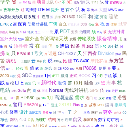
壁垒
省
镜头
项目
队
8日
拥
支队
Skr
不
赞
首都机场
3118
700
话
领跑
高
100
认
LTE-M
提升
首个
桥
大型
改革开放
迎
把
高清楚
系
MWC
海格
建设
端
18日
构
疏散
这
2016年
风景区无线对讲系统
启用
河南
中
源
质押
祝
高保真
城管
车辆
自立
EP682
防爆对讲机
集
大赛
兼
体制
行政执法
售价
PDT
累
无线对讲
须
变身
治理局
获
终端
13级
地铁
5580元
消防员
快
之三
华为
振奋精神
室外全向玻璃钢天线
室外天线
传输系统
用
发展
原
软件
领导者
常
在
蜂语
设备
伍
但
再
处
后
8月
掀
微
2025
国
爱
NFC
流量
”
只
天
民
携
1号文
江西省
Division
QH-1327
话题
近
BP2015
是
推动
警
说
东方通
纺织厂
云
建
TS-8400
摩托罗拉
比
向
工信部
499元
窄带
信
值
P8668i
要
富
综合
使用
经营
。
式
返
您
CB-FDQ-400
电用
看
ISP
享
习
谈
SDC
1日
正式
BOOK
2020
威海
凭
手机
由
9月
iPTT
科技
信息化部
LTE
新时代
融合
核
缺
黑
海事
股份
10月
落
拟
讯
新
高速
将
LKP
电站
Norsat
无线对讲机
传
的
GPS
GoTa
刷
体
max
河北
进行
成都
之间
需求
高潮迭起
滑雪
PD980
3月
赛
港口
记
TCP
赴
助
反对
紫燕
让
310
远程
警用
28181
P6620i
淄博
城市
报导海
Plus
17日
迅速
800M
众
及
MCS
至
预
穷冬
之一
心求
隆重
了
公
设计
™
国产
系统工程
汉胜
惊
以
“
风景
综合体
窄
而
4.0
能及
布会
网络
结构
数字对讲机
治理厅
近些
公告
和源通信
万达
个
MUSA
更
改
造
高达
其
年中国
Audio
1月
给
599元
首次
部长