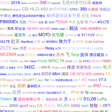
338
无线对讲功分器
2018
0
GP328
铁路局
Capacity
Nokia
VS-5700H
CB-HLQ-400
350
海能达
MOTOTRBO
分量级
EP821
CCW2018
通信技术
畅博通信设备手册
宏拓
中继台
E8608
摩托罗拉slr5300中继台
P8600Ex
PD500
Part
4G-LTE
无线
P8600
中兴
公安
轻
全
智慧
实现
能达
系统
听证会
450MHz
CB-ANT-400-NX
2017
TDMA
POI
DPMR
通
M3688
MOTO
住宅楼
遨游车
5111UV
软
2019
C1200
PHICOMM
数字
雪
工具
赴京
致力于
9000
VoLTE
江苏
800MHz
MateBook
EarPods
ICOM
来
中移
ZiLTE
清楚
Relay
摩托罗拉r8200中继台
100Gb
eLTE
350M
CB-ANT-400-W
飞
WCDMA
Tony
提供
苏州
项目建设
非法
rd980s中继台
经
SL2M
》
WRC-19
FMRC
TD950
BD500
LiTRA
PTX700
线
APEC
WiFi
HP780
防汛
P8608
电网
电力
342亿
推进
泄露电缆
666号
2亿
VOIP
150MHz
Google
董事长
平台
第
运营商
8268
Mini
CB-GFQ-400
调研
FD-
230MHz
--2015
KiNet
slr1000中继台
2016
1.8G
VT-3
998
CloudPTT
760
3.0
和源通信耦合器
TC500S
新吉信
P6600
iMesh
产业
鼎桥
IP67
DMR
森林防火
效益
eMTC
和源通信功率分配器
RFS-BDA400
1624
极
iPhone
应用
IPv6
你
聊
、
3000M
TALKABOUT
半
Phil
DP405
CB-FLQ-400
蜂
Analytics
01L09
方
LoRa
火
1号
TOANY
冀
股份有限公司
泛
指挥系统
物
某
quot
WLAN
2900
智能
直放站
G882
RFT-
2月
8000
宽
NX-32
24372台
BDA400
CB-ANT-400-N
Wi-Fi
问
2009
海能达rd980s中继台
楼宇对讲
702