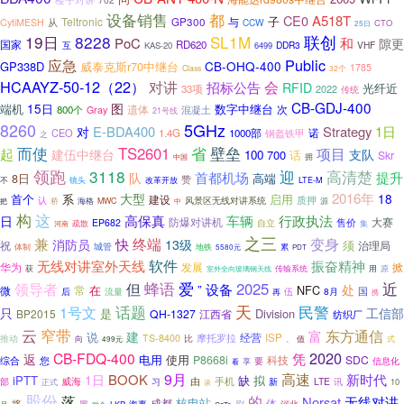
设备销售
都
CE0
A518T
子
Teltronic
与
从
GP300
CytiMESH
CCW
CTO
25日
19日
8228
SL1M
联创
PoC
和
隙更
国家
RD620
互
DDR3
VHF
KAS-20
6499
Public
应急
CB-OHQ-400
GP338D
威泰克斯r70中继台
1785
Class
32个
HCAAYZ-50-12（22）
对讲
会
招标公告
RFID
光纤近
33项
2022
传统
CB-GDJ-400
图
端机
15日
数字中继台
次
800个
遗体
混凝土
Gray
21号线
8260
5GHz
E-BDA400
Strategy
1日
对
CEO
1.4G
1000部
诺
钢盔铁甲
之
而使
壁垒
TS2601
省
项目
起
建伍中继台
支队
100
700
话
Skr
拥
中国
领跑
3118
高清楚
迎
首都机场
提升
队
高端
8日
赞
不
镜头
改革开放
LTE-M
2016年
大型
18
首个
系
启用
建设
质押
认
风景区无线对讲系统
桥
海格
MWC
中
源
把
这
构
车辆
高保真
行政执法
日
防爆对讲机
大赛
售价
EP682
自立
疏散
集
河南
之三
兼
终端
变身
快
消防员
13级
须
祝
治理局
城管
体制
地铁
累
5580元
PDT
软件
无线对讲室外天线
振奋精神
华为
发展
掀
传输系统
获
用
原
室外全向玻璃钢天线
近
蜂语
爱
2025
领导者
但
设备
”
处
在
NFC
微
常
国
伍
8月
后
流量
再
携
天
民警
1号文
话题
只
Division
工信部
BP2015
是
QH-1327
江西省
纺织厂
云
窄带
东方通信
富
建
说
经营
摩托罗拉
ISP
TS-8400
推动
向
比
值
式
499元
。
2020
CB-FDQ-400
凭
返
电用
使用
P8668i
SDC
综合
您
科技
要
信息化
看
享
9月
高速
BOOK
新时代
1日
iPTT
缺
拟
威海
由
手机
习
LTE
讯
部
正式
新
10
谈
股份
落
的
Norsat
无线对讲
核电站
成都
将
体
海事