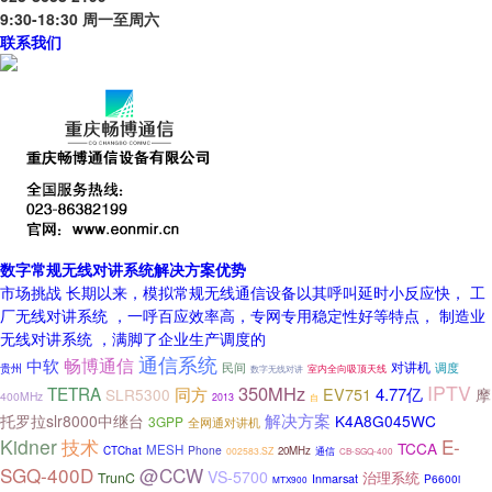
9:30-18:30 周一至周六
联系我们
数字常规无线对讲系统解决方案优势
市场挑战 长期以来，模拟常规无线通信设备以其呼叫延时小反应快， 工
厂无线对讲系统 ，一呼百应效率高，专网专用稳定性好等特点， 制造业
无线对讲系统 ，满脚了企业生产调度的
通信系统
畅博通信
中软
对讲机
民间
调度
贵州
数字无线对讲
室内全向吸顶天线
IPTV
350MHz
TETRA
同方
EV751
4.77亿
SLR5300
摩
400MHz
2013
自
解决方案
托罗拉slr8000中继台
K4A8G045WC
3GPP
全网通对讲机
Kidner
技术
E-
TCCA
MESH
Phone
CTChat
20MHz
通信
002583.SZ
CB-SGQ-400
SGQ-400D
@CCW
VS-5700
治理系统
TrunC
Inmarsat
P6600i
MTX900