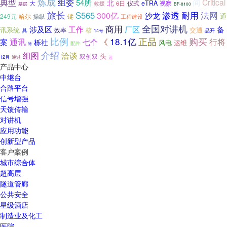
炼成
典型
组委
Critical
54所
北
间
大
仪式
eTRA
视察
救援
6日
基层
BF-8100
旅长
渗透
耐用
法网
S565
300亿
沙龙
通
249元
哈尔
操纵
键
工程建设
全国对讲机
商用
涉及区
工作
备
厂区
讯系统
交通
效率
核
具
品开
14号
比例
18.1亿
正品
购买
《
案
通讯
行将
七个
栎社
风电
运维
配件
除
介绍
组图
洽谈
头
双创双
12月
通过
运
产品中心
中继台
合路平台
信号增强
天馈传输
对讲机
应用功能
创新型产品
客户案例
城市综合体
超高层
隧道管廊
公共安全
星级酒店
制造业及化工
医院