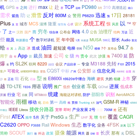
月
黑
刷
河北
融合
LKP
GoTa
max
赴
TCP
PD980
机
GPS
进行
让
310
之间
高潮迭起
3月
传
赛
港口
远程
反对
需求
助
迅速
滑雪
17日
800M
警用
28181
紫燕
众
P6620i
记
预
以
Plus
系统工程
MCS
隆重
惊
™
窄
城市
淄博
设计
风景
至
报导海
心求
及
了
穷冬
4.0
近
治理厅
网络
而
公告
国产
公布会
结构
之一
汉胜
万达
综合体
“
个
些
更
能及
年中国
部长
MUSA
数字对讲机
Audio
和源通信
599元
1月
首次
向前进
油田
N50
94.7
给
超短波
冰
造成
电梯
高达
各
7个
发布会
楼梯
改
其
上
空间
App
公司
防
7400
裁员
级
加速
延
用于
责令
此次
沙漠
台
拨
均
它
海
有
爆
SL2K
M3188
先转
2015
8220
约
专业
联网
会议
产品目录
一
F101
22日
着
CQST
信息化局
公安部
中标
可视化
还
客户
slr8000中继台
背负
广州
全国
南
AWIRE
型
穿
E8600i
石化
上市
啦
海峡
推
建筑
大的
rd620s中继台
组建
正在
沙
很
石油
说明
越
车载
进展
TD-LTE
用语
创业者
低成本
推广
低价
QChat
TEDS
统建
同
识别
宅
邵阳市
行业
海能达对讲机
防护
AeroMACS
开展
MTM800
日夜
雨棚
智能化
GSM-R
移动
神秘
第一
高峰
化
启动
概
贯彻
Trunking
油气
4月
rd980
接收分路器
还有
IEEE
宽带
即时
产业发展
2号
Liteos
联盟
700M
抢
中继台
First
ATEX
生产
覆盖
CAGR
关于
Pre5G
增
5月
无
专栏
频率
UHF
没
C2620
生态
4FSK
Windows
Rail
OPPO
数字化
业务
以下
P3688
距离
摄像
能源
DSL
SCOUT
长庆
那有
简称
政策
器
科达
网关
施行
最
元
敢
D50