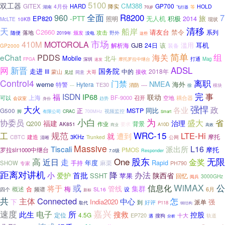
5100
双工器
CM388
GITEX
GP700
HARD
降实
4月份
HOLD
湖南
70岁
等
飞行器
960
全面
R8200
7
-PTT
旅
EP820
无人机
积极
2014
照明
McLTE
10KB
现状
清移
天
船岸
C2660
请友台
禁令
系列
攻击
随便
落地
颁发
野外
2019年
没电
这些
市场
410M
MOTOROLA
滥用
耳机
GJB
24日
该
解析海
装备
GP2000
简单
组
海关
eChat
PDDS
Mobile
北斗
打通
Mag
FPGA
深圳
摩托罗拉中继台
速发
网
新晋
ADSL
国务院
走进
2018年
III
中的
接收
蒙山
大哥
见过
同意
Control4
离职
门禁
NMEA
weme
特警
海外
Hytera
TE30
消防
----
徐
模块
---
完
ISDN
事
福
IP68
联动
可以
上海
BF-9000
召开
空地
耦合器
趋势
会议室
身份
大火
强悍
各业
政
同比
G500
MSTP
正
视频监控
脚
有限公司
CRAC
700MHz
Smart
小白
为
省
协委员
盛大
福建
治理
Q200
背景
作业
AK851
要求
A10D
商业
高效
WRC-15
工
规范
LTE-Hi
就
遭到
建造
3KHz
摩托
CBTC
Trunked
公网
清晰
Massive
L16
Tiscali
派出所
摩托
PMOS
罗拉slr1000中继台
7.0级
Responder
股东
无限
高
One
近日
走
金奖
年度
Rapid
SHOW
手持
麻栗
PH790
专家
距离对讲机
首批
降
办法
小
爱护
陕西省
SSHT
苹果
回忆
3000GHz
阅兵
WiMAX
公
或
将于
信息化
集群
管线
梅
概述
合
频谱
SL16
设
6月
四个
新标
共
Connected
怎
主体
中心
下
India2020
强
派单
好评
到
取代
P118
钢结构
嘉兴
速度
电子
所
此生
搜救
控股
定位
4.5G
EP720
搜狗
十大
轨道
遇
分析