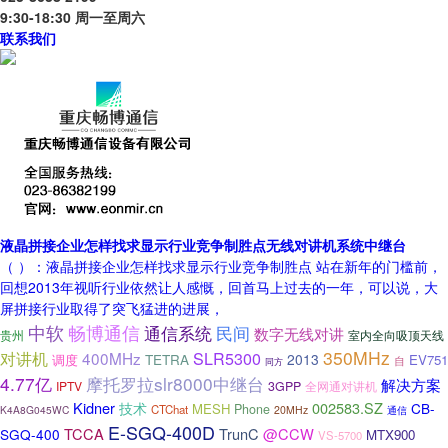
9:30-18:30 周一至周六
联系我们
液晶拼接企业怎样找求显示行业竞争制胜点无线对讲机系统中继台
（ ）：液晶拼接企业怎样找求显示行业竞争制胜点 站在新年的门槛前，
回想2013年视听行业依然让人感慨，回首马上过去的一年，可以说，大
屏拼接行业取得了突飞猛进的进展，
中软
畅博通信
民间
通信系统
数字无线对讲
贵州
室内全向吸顶天线
350MHz
对讲机
400MHz
SLR5300
TETRA
2013
调度
EV751
自
同方
4.77亿
摩托罗拉slr8000中继台
解决方案
IPTV
3GPP
全网通对讲机
Kidner
002583.SZ
CB-
技术
MESH
Phone
CTChat
K4A8G045WC
20MHz
通信
E-SGQ-400D
TCCA
TrunC
@CCW
SGQ-400
MTX900
VS-5700