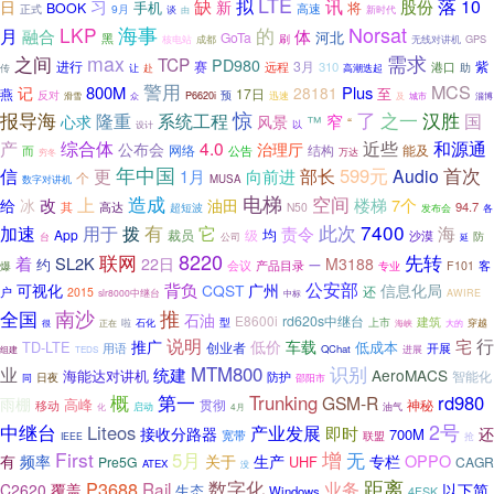
LTE
缺
拟
落
讯
10
日
习
新
股份
手机
将
BOOK
高速
正式
9月
谈
新时代
由
Norsat
LKP
海事
的
月
融合
体
河北
GoTa
黑
刷
无线对讲机
GPS
核电站
成都
之间
max
需求
TCP
PD980
进行
赛
3月
紫
310
远程
港口
助
让
高潮迭起
传
赴
警用
MCS
记
800M
Plus
28181
至
燕
17日
反对
预
迅速
众
P6620i
淄博
滑雪
及
城市
惊
了
之一
报导海
汉胜
国
隆重
系统工程
窄
心求
风景
™
“
以
设计
产
综合体
4.0
近些
和源通
治理厅
公布会
网络
而
结构
能及
公告
万达
穷冬
年中国
首次
部长
599元
信
更
Audio
1月
向前进
个
MUSA
数字对讲机
造成
电梯
空间
上
楼梯
改
7个
给
冰
油田
其
高达
94.7
N50
超短波
发布会
各
7400
加速
用于
有
此次
拨
它
责令
海
均
App
裁员
级
沙漠
公司
防
台
延
8220
联网
先转
着
SL2K
22日
M3188
约
产品目录
一
客
会议
F101
爆
专业
公安部
背负
信息化局
可视化
CQST
广州
还
户
2015
slr8000中继台
AWIRE
中标
推
全国
南沙
石油
E8600i
rd620s中继台
建筑
型
上市
穿越
啦
石化
海峡
大的
很
正在
说明
宅
行
车载
推广
低价
TD-LTE
低成本
创业者
用语
开展
QChat
进展
组建
TEDS
识别
MTM800
业
统建
AeroMACS
海能达对讲机
智能化
防护
日夜
邵阳市
同
第一
概
Trunking
rd980
GSM-R
雨棚
高峰
贯彻
神秘
移动
油气
化
启动
4月
2号
中继台
Liteos
产业发展
即时
接收分路器
还
700M
宽带
联盟
IEEE
抢
First
增
5月
无
OPPO
有
频率
关于
生产
专栏
UHF
Pre5G
CAGR
ATEX
没
距离
P3688
数字化
业务
Rail
覆盖
C2620
以下简
生态
Windows
4FSK