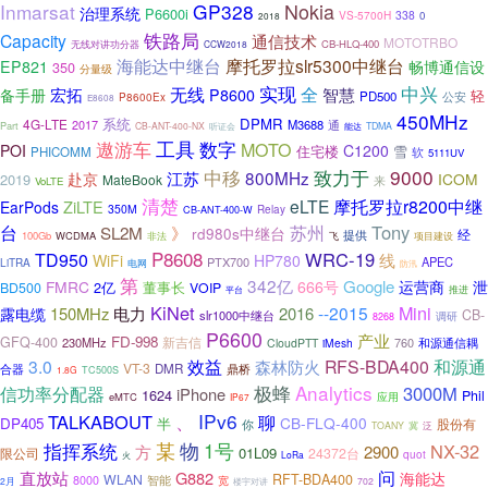
Nokia
Inmarsat
GP328
治理系统
P6600i
VS-5700H
338
0
2018
铁路局
Capacity
通信技术
MOTOTRBO
CB-HLQ-400
无线对讲功分器
CCW2018
海能达中继台
摩托罗拉slr5300中继台
EP821
畅博通信设
350
分量级
实现
中兴
全
无线
宏拓
智慧
备手册
P8600
轻
PD500
公安
P8600Ex
E8608
450MHz
DPMR
4G-LTE
系统
2017
M3688
通
Part
CB-ANT-400-NX
听证会
TDMA
能达
工具
数字
遨游车
MOTO
POI
C1200
住宅楼
雪
PHICOMM
软
5111UV
致力于
9000
中移
江苏
800MHz
赴京
ICOM
2019
MateBook
来
VoLTE
清楚
eLTE
摩托罗拉r8200中继
ZiLTE
EarPods
350M
Relay
CB-ANT-400-W
Tony
台
SL2M
苏州
》
rd980s中继台
经
提供
100Gb
WCDMA
非法
项目建设
飞
P8608
WRC-19
TD950
线
WiFi
HP780
PTX700
APEC
LiTRA
电网
防汛
第
342亿
Google
泄
FMRC
666号
运营商
2亿
董事长
BD500
VOIP
推进
平台
KiNet
Mini
--2015
露电缆
150MHz
电力
2016
CB-
slr1000中继台
调研
8268
P6600
产业
FD-998
GFQ-400
新吉信
230MHz
760
CloudPTT
iMesh
和源通信耦
3.0
效益
RFS-BDA400
和源通
森林防火
VT-3
DMR
鼎桥
合器
1.8G
TC500S
Analytics
极蜂
3000M
信功率分配器
iPhone
1624
Phil
eMTC
应用
IP67
IPv6
TALKABOUT
、
聊
CB-FLQ-400
DP405
半
股份有
你
TOANY
冀
泛
某
物
指挥系统
1号
NX-32
方
2900
01L09
限公司
24372台
quot
火
LoRa
问
直放站
G882
海能达
WLAN
RFT-BDA400
8000
智能
宽
2月
楼宇对讲
702