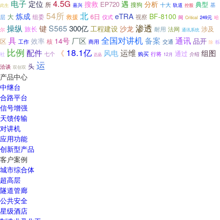
4.5G
电子
遇
定位
搜救
分析
EP720
典型
所
搜狗
十大
基
嘉兴
轨道
此生
控股
54所
北
炼成
eTRA
BF-8100
大
组委
救援
6日
视察
层
仪式
哈
间
249元
Critical
渗透
操纵
S565
键
300亿
工程建设
沙龙
旅长
耐用
法网
涉及
尔
通讯系统
全国对讲机
具
备案
通讯
14号
厂区
效率
品开
区
核
商用
工作
交通
栎
除
比例
18.1亿
配件
运维
《
风电
组图
通过
七个
购买
行将
社
介绍
12月
正品
运
头
洽谈
双创双
产品中心
中继台
合路平台
信号增强
天馈传输
对讲机
应用功能
创新型产品
客户案例
城市综合体
超高层
隧道管廊
公共安全
星级酒店