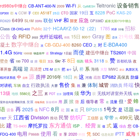
设备销售
Teltronic
rd980s中继台
Wi-Fi
从
CB-ANT-400-N
2009
CytiMESH
8228
PoC
19日
KAS-20
国家
互
A518T
都
CCW
子
CE0
CTO
25日
GP300
与
和
6499
应急
联创
VHF
SL1M
隙更
GP338D
RD620
威泰克斯r70中继台
DDR3
招标
HCAAYZ-50-12（22）
1785
Class
Public
32个
CB-OHQ-400
对讲
33项
Gray
公告
会
RFID
混
图
21号线
光纤近端机
15日
800个
传统
2022
遗体
数字中继台
凝土
E-BDA400
CB-GDJ-400
CEO
对
8260
次
之
1.4G
而使
建伍中继台
TS2601
中国
5GHz
Strategy
1日起
1000部
钢盔铁甲
诺
赞
省
8日
700
3118
壁垒
不
镜头
Skr
项目
首都机场
改
领跑
100
拥
支队
队
话
认
高端
迎
系
桥
高清楚
海格
把
MWC
革开放
大型
LTE-M
提升
风景区无
首个
建设
源
质押
这
2016年
18日
EP682
中
高保真
防爆
构
疏散
河南
线对讲系统
启用
快
售价
体制
城管
终端
行政执法
集
兼
对讲机
消防员
车辆
自立
祝
大赛
之三
华为
13级
须
无线对讲室外天线
获
5580元
累
地铁
PDT
治理局
软件
变身
蜂
常
爱
原
掀
但
后
微
领导者
用
流量
发展
”
室外全向玻璃钢天线
传输系统
振奋精神
在
再
语
8月
1号文
NFC
2025
只
话题
BP2015
是
近
设备
处
国
伍
QH-
携
纺织厂
说
江西省
Division
民警
499元
天
窄带
工信部
推动
云
向
1327
建
东方通信
经营
返
比
摩托罗拉
式
ISP
您
CB-
TS-8400
富
。
综合
值
使用
看
威海
电用
凭
1
iPTT
2020
FDQ-400
享
P8668i
科技
SDC
要
信息化部