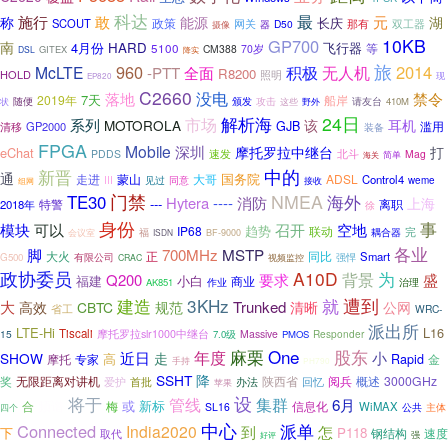
科达
最
施行
敢
元
湖
称
能源
长庆
SCOUT
政策
那有
网关
器
D50
双工器
摄像
10KB
GP700
南
4月份
HARD
飞行器
5100
等
CM388
70岁
GITEX
DSL
降实
旅
960
积极
2014
McLTE
无人机
-PTT
全面
R8200
HOLD
照明
现
EP820
C2660
没电
禁令
落地
7天
2019年
船岸
随便
颁发
请友台
状
攻击
410M
这些
野外
解析海
24日
系列
市场
MOTOROLA
耳机
该
GJB
滥用
清移
GP2000
装备
FPGA
Mobile
深圳
打
摩托罗拉中继台
eChat
速发
PDDS
北斗
Mag
简单
海关
中的
新晋
通
国务院
走进
蒙山
ADSL
大哥
Control4
III
见过
同意
weme
组网
接收
门禁
NMEA
海外
TE30
消防
Hytera
----
上海
---
特警
离职
2018年
徐
身份
事
模块
可以
召开
空地
趋势
IP68
联动
完
耦合器
福
会议室
ISDN
BF-9000
各业
MSTP
脚
700MHz
大火
正
同比
Smart
有限公司
G500
强悍
CRAC
视频监控
政协委员
A10D
为
背景
Q200
要求
盛
福建
小白
商业
治理
AK851
作业
遭到
3KHz
建造
就
大
Trunked
高效
CBTC
规范
清晰
公网
省工
WRC-
派出所
LTE-Hi
L16
Tiscali
15
摩托罗拉slr1000中继台
Massive
Responder
7.0级
PMOS
麻栗
One
股东
年度
近日
小
SHOW
走
高
摩托
Rapid
金
专家
手持
PH790
SSHT
降
奖
无限距离对讲机
陕西省
阅兵
概述
3000GHz
爱护
办法
回忆
首批
苹果
设
将于
管线
集群
6月
频谱
或
新标
合
信息化
梅
WiMAX
SL16
主体
公共
四个
中心
派单
Connected
India2020
怎
到
下
P118
速度
取代
钢结构
强
好评