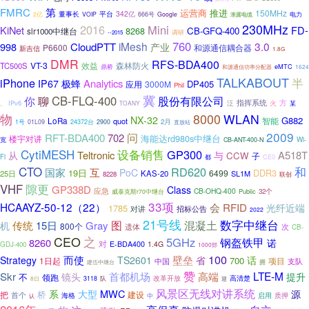
FMRC
第
运营商
推进
150MHz
平台
342亿
董事长
2亿
VOIP
666号
Google
电力
泄露电缆
230MHz
2016
Mini
KiNet
FD-
8268
CB-GFQ-400
slr1000中继台
调研
--2015
760
iMesh
3.0
998
CloudPTT
产业
P6600
和源通信耦合器
新吉信
1.8G
DMR
RFS-BDA400
VT-3
效益
森林防火
TC500S
鼎桥
eMTC
和源通信功率分配器
1624
TALKABOUT
半
iPhone
Analytics
IP67
极蜂
DP405
应用
3000M
Phil
冀
CB-FLQ-400
你
聊
股份有限公司
指挥系统
方
火
IPv6
泛
、
TOANY
某
物
8000
WLAN
NX-32
G882
智能
LoRa
quot
2月
1号
01L09
24372台
2900
直放站
2009
问
RFT-BDA400
702
海能达rd980s中继台
楼宇对讲
Wi-
宽
CB-ANT-400-N
CytiMESH
设备销售
GP300
Teltronic
A518T
从
与
CCW
子
Fi
CE0
都
CTO
和
RD620
互
国家
PoC
19日
DDR3
6499
25日
KAS-20
SL1M
8228
联创
隙更
VHF
GP338D
Class
应急
CB-OHQ-400
Public
32个
威泰克斯r70中继台
33项
HCAAYZ-50-12（22）
会
RFID
光纤近端
1785
对讲
招标公告
2022
21号线
数字中继台
图
混凝土
传统
15日
Gray
机
800个
遗体
次
CB-
CEO
之
5GHz
钢盔铁甲
8260
诺
对
E-BDA400
1.4G
GDJ-400
1000部
100
而使
壁垒
Strategy
TS2601
省
话
700
1日起
中国
项目
支队
拥
建伍中继台
赞
LTE-M
Skr
首都机场
高端
镜头
提升
不
领跑
改革开放
高清楚
队
8日
3118
迎
风景区无线对讲系统
系
MWC
大型
源
桥
把
建设
首个
海格
启用
质押
中
认