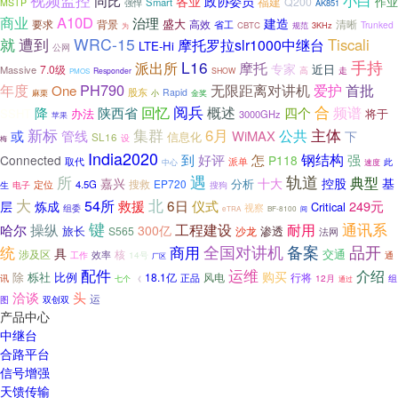
视频监控
小白
同比
各业
政协委员
福建
Q200
作业
Smart
MSTP
强悍
AK851
A10D
商业
治理
建造
盛大
背景
高效
清晰
要求
省工
Trunked
CBTC
规范
3KHz
为
遭到
WRC-15
就
Tiscali
摩托罗拉slr1000中继台
LTE-Hi
公网
L16
手持
摩托
派出所
专家
7.0级
近日
Massive
高
走
Responder
SHOW
PMOS
PH790
年度
无限距离对讲机
爱护
首批
One
股东
Rapid
麻栗
小
金奖
阅兵
合
回忆
频谱
降
概述
陕西省
四个
SSHT
办法
将于
3000GHz
苹果
新标
主体
集群
6月
或
管线
公共
WiMAX
下
信息化
SL16
设
梅
India2020
怎
钢结构
到
好评
强
Connected
P118
派单
取代
此
中心
速度
遇
轨道
所
典型
嘉兴
十大
控股
基
EP720
分析
定位
4.5G
搜救
生
电子
搜狗
北
大
54所
6日
救援
仪式
249元
层
炼成
Critical
视察
组委
eTRA
BF-8100
间
键
通讯系
哈尔
操纵
工程建设
耐用
300亿
旅长
渗透
S565
沙龙
法网
全国对讲机
备案
品开
统
商用
具
交通
涉及区
核
效率
14号
工作
通
厂区
运维
配件
介绍
购买
除
栎社
比例
18.1亿
行将
正品
风电
12月
讯
组
七个
《
通过
洽谈
头
运
图
双创双
产品中心
中继台
合路平台
信号增强
天馈传输