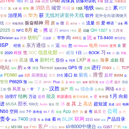
2016年
自立
构
高保真
这
防爆对讲机
疏散
EP682
18日
河南
车辆
行政执法
消防员
地铁
累
城管
兼
终端
PDT
售价
之三
集
快
13级
体制
祝
5580元
大赛
获
无线对讲室外天线
华为
治理局
软件
室外全向玻璃钢天
须
变身
用
振奋精神
原
流量
爱
线
微
但
”
后
再
蜂语
在
发展
传输系统
掀
设备
领导者
常
8月
2025
处
携
只
QH-1327
近
是
伍
NFC
江西省
话题
1号文
天
国
BP2015
向
纺织厂
比
窄带
TS-8400
Division
云
499元
民警
工信部
说
建
摩托罗拉
推动
ISP
返
东方通信
电用
您
要
经营
看
式
使用
富
值
P8668i
。
综合
CB-FDQ-400
习
信息化部
科技
凭
威海
SDC
1日
2020
BOOK
享
由
iPTT
谈
手机
9月
正式
LKP
高速
新时代
核
讯
股份
海事
成都
黑
将
融合
缺
10月
新
LTE
拟
落
的
进行
max
电站
Norsat
GPS
传
赴
体
TCP
河北
之间
GoTa
刷
无线对讲机
让
滑雪
紫燕
PD980
高潮迭起
港口
反对
3月
助
需求
310
800M
赛
记
众
远程
P6620i
警用
迅速
预
心求
Plus
至
报导海
28181
设计
系统
及
MCS
城市
淄博
隆重
17日
汉胜
网络
风景
而
综合体
了
4.0
公
惊
窄
国产
以
之一
公布会
工程
™
“
穷冬
1月
能及
结构
向前
更
治理厅
万达
告
近些
和源通信
数字对讲机
年中国
个
部长
其
高达
进
冰
上
超短波
改
MUSA
给
599元
电梯
造成
油田
Audio
首次
公司
App
N50
空间
各
有
裁员
它
7个
台
发布会
拨
楼梯
94.7
加速
用于
均
级
责令
7400
联网
产品目录
SL2K
着
沙漠
约
22日
此次
海
防爆
8220
会议
延
客户
slr8000中继台
一
广州
M3188
F101
CQST
可视化
专业
先转
2015
背负
中标