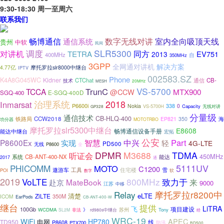
9:30-18:30 周一至周六
联系我们
数字无线对讲
室内全向吸顶天线
畅博通信
通信系统
贵州
中软
民间
调度
SLR5300
对讲机
同方
TETRA
EV751
2013
400MHz
自
350MHz
3GPP
全网通对讲机
解决方案
4.77亿
摩托罗拉slr8000中继台
IPTV
002583.SZ
Phone
K4A8G045WC
Kidner
CTChat
通信
CB-
技术
MESH
20MHz
VS-5700
TrunC
TCCA
MTX900
@CCW
SGQ-400
E-SGQ-400D
治理系统
2018
Inmarsat
P6600i
Nokia
338
0
VS-5700H
Capacity
无线对讲
GP328
分量级
通信技术
CB-HLQ-400
CCW2018
海
铁路局
EP821
350
功分器
MOTOTRBO
摩托罗拉slr5300中继台
E8608
畅博通信设备手册
能达中继台
宏拓
公安
Part
P8600Ex
智慧
中兴
轻
实现
4G-LTE
PD500
无线
P8600
全
DPMR
M3688
TDMA
听证会
450MHz
系统
CB-ANT-400-NX
能达
2017
通
PHICOMM
5111UV
MOTO
C1200
工具
住宅楼
遨游车
雪
POI
数字
软
2019
VoLTE
800MHz
致力于
来
MateBook
赴京
9000
江苏
中移
Relay
摩托罗拉r8200中
清楚
eLTE
ZiLTE
350M
ICOM
EarPods
CB-ANT-400-W
继台
提供
LiTRA
飞
项目建设
100Gb
WCDMA
》
苏州
Tony
SL2M
非法
rd980s中继台
经
WRC-19
WiFi
APEC
HP780
电网
TD950
线
P8608
PTX700
防汛
BD500