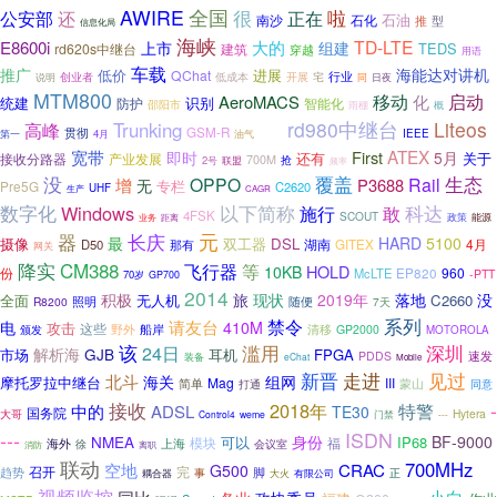
AWIRE
全国
很
还
啦
公安部
正在
石化
石油
南沙
型
推
信息化局
海峡
大的
TD-LTE
E8600i
上市
组建
TEDS
rd620s中继台
建筑
穿越
用语
车载
推广
海能达对讲机
进展
低价
QChat
行业
创业者
开展
说明
低成本
宅
同
日夜
MTM800
启动
移动
化
AeroMACS
识别
统建
防护
智能化
邵阳市
概
雨棚
rd980中继台
Liteos
Trunking
高峰
GSM-R
神秘
贯彻
4月
IEEE
第一
油气
宽带
ATEX
First
即时
5月
还有
关于
接收分路器
产业发展
700M
抢
2号
联盟
频率
没
覆盖
生态
OPPO
Rail
增
P3688
无
专栏
Pre5G
C2620
UHF
生产
CAGR
以下简称
数字化
Windows
科达
施行
敢
4FSK
SCOUT
政策
能源
业务
距离
器
元
长庆
最
HARD
5100
摄像
双工器
DSL
4月
D50
湖南
GITEX
那有
网关
降实
CM388
等
飞行器
HOLD
10KB
份
EP820
960
McLTE
-PTT
70岁
GP700
2014
积极
旅
现状
2019年
落地
没
全面
无人机
C2660
照明
随便
R8200
7天
禁令
系列
请友台
电
410M
攻击
这些
船岸
野外
清移
GP2000
颁发
MOTOROLA
该
滥用
深圳
24日
解析海
GJB
市场
耳机
FPGA
速发
PDDS
装备
eChat
Mobile
新晋
走进
见过
北斗
海关
组网
摩托罗拉中继台
Mag
III
简单
蒙山
打通
同意
-
接收
2018年
特警
中的
ADSL
TE30
国务院
Hytera
大哥
Control4
weme
门禁
---
---
ISDN
NMEA
身份
BF-9000
可以
IP68
模块
福
海外
上海
徐
会议室
消防
离职
联动
700MHz
空地
CRAC
G500
召开
完
趋势
事
脚
耦合器
正
大火
有限公司