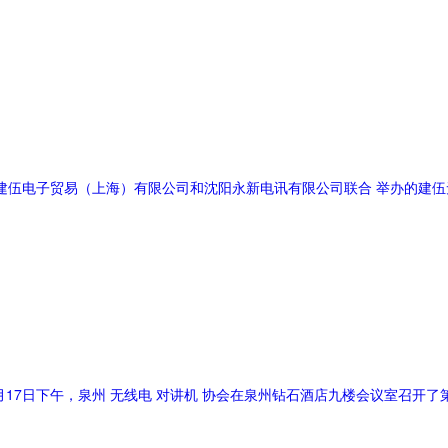
，由建伍电子贸易（上海）有限公司和沈阳永新电讯有限公司联合 举办的建
9月17日下午，泉州 无线电 对讲机 协会在泉州钻石酒店九楼会议室召开