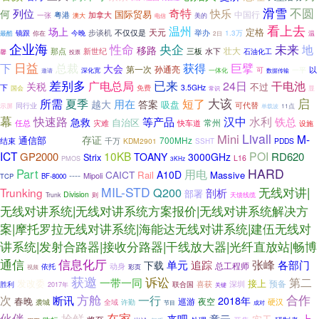
滑雪
不圆
奇特
列位
快乐
何
国际贸易
中国行
粤港
加拿大
一张
澳大
电信
美的
看上去
温州
场上
定格
步谈机
天元
镜跟
今晚
不仅仅是
举办
1.3万
最酷
你在
2日
温
企业海
性命
央企
未来
地
移路
壮大
那点
新世纪
三板
水下
石油化工
馨
投票
日益
巨擘
下
总裁
获得
大会
第一次
孙通亮
以
一平
一体化
可
邀请
深化宽
数据传输
差别多
已来
干电池
广电总局
24日
关税
不过
下
免费
3.5GHz
国会
常识
显
所需
短了
大该
启
夏季
用在
越大
答案
吸盘
可代替
同行业
示屏
11点
单载波
幕
水利
快速路
等产品
汉中
急救
铁总
自治区
常州
灾难
任总
快车道
设施
Livall
Mini
M-
和对讲
存证
通信部
700MHz
结束
千万
KDM2901
PDDS
SSHT
ICT
10KB
POI
GP2000
RD620
TOANY
3000GHz
Strix
L16
PMOS
3KHz
HARD
Part
用电
CAICT
A10D
Rail
Massive
----
Mipoli
TCP
BF-8000
MIL-STD
无线对讲|
Q200
Trunking
剖析
部署
Division
Trunk
则
天馈线缆
无线对讲系统|无线对讲系统方案报价|无线对讲系统解决方
案|摩托罗拉无线对讲系统|海能达无线对讲系统|建伍无线对
讲系统|发射合路器|接收分路器|干线放大器|光纤直放站|畅博
通信
信息化厅
张峰
单元
追踪
各部门
下载
总工程师
动身
依托
彩页
视频
获邀
诉讼
第二
一带一同
发改委
接上
喜获
深圳
预备
胜利
联合国
2017年
关键
方舱
一行
合作
次
断讯
2018年
春晚
巡游
夜空
硬汉
许勤
袭城
全域
节目
成对
在家
伙伴
抢鲜
来吧
意云
实干
上