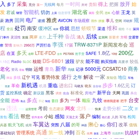
入
采集
放开
得上
一时间
始
把握
多了
贵阳
无线网
每月
充分
并对
某一
智能机
湖北省
发
王龙
切勿
君诚
全民
心脏
英
信息管理
钢管
襄阳
上演
思科
电厂
规
雅虎
固网
豪
AVCON
市场观察
事儿
跑男
逮捕
空闲
用作
邓晓辉
拼接
程
处罚
维和
南安
缓冲区
你就
蛴蟆节
思想
渠道
全云
能给
漏洞
暗牌
不在
上千种
后续
备战
两岸
涌入
灵活性
老刀
新要求
方明
交通警
发掘
门事件
监测网
李强
巡
TRW-8371P
新闻发布会
警情
17届
察
2950万
严厉打击
影响力
200亿
多天
店
LTE-FDD
1.8亿
在某
SAFE
抢手货
PD700S
在即
10转
全市
DS-6801
波段
能不能
核能
驴友
较低
购买指南
Radio
1.15亿
高要求
SLOC
新华
老化
商务
运维
青岛
5000元
CCSATC10
记录
明朗
乌镇
资讯
莅临
一家
局
盛行
之年
解读
可见
蓄势待发
地位
辽宁
商
多线
发短信
车地
降温
新机遇
步步
重临
进出口
1.6亿元
订
革命
美
机遇
晓东
马晓东
全自动
既要
货
新平台
确定
黑客
标准化
天网
监控系统
房地产
巩固
新议题
杀出
调查
出台
多点
台变
一体
九牧
全能
多为
顺应
恐怖
把手
昔日
猜猜我是谁
焦点
手记
制造
违法
二次
考前
网友
北纬
走势分析
生态建设
开
快来
运营管理
摸清
京城
干啥
看法
落户
帮您
小站
感知
编制
检阅
发包
人的
灭顶之灾
军地
软件发布
他们是
车翼达
八届
揪心
你们
改革
的哥
航天飞机
突围
值钱
兵器
或用
烦心
神器
高通
第一线
冲到
百名
管理系统
抗战时
基础知识
上海市
出局
抗战胜利
放送