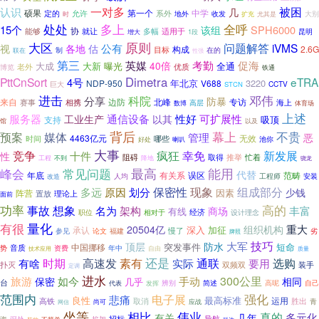
一对多
被困
认识
几
硕果
第一个
中学
允许
定的
系外
大别
地外
收发
尤其是
时
扩充
处处
多上
全呼
15个
SPH6000
该组
能够
协
就让
多幅
适用于
昆明
1段
增大
大区
原则
问题解答
iVMS
公有
视
各地
估
构成
2.6G
目标
在的
制
联在
性强
第三
英媒
考勤
促海
40倍
大新
曝光
大成
全通
老外
优质
博览
铁通
Dimetra
PttCnSort
eTRA
4号
年北京
3220
NDP-950
V688
CCTV
巨大
STCN
进击
邓伟
科院
分享
防暴
来自
边防
北峰
专访
赛事
相携
高层
海上
数博
体育场
上述
性好
服务器
通信设备
可扩展性
工业生产
以其
吸顶
支持
以及
馆
背后
幕上
媒体
不贵
预案
管理
恶
4463亿元
无效
时间
哪些
池你
好处
喇叭
大事
竞争
幸免
新发展
十件
疯狂
性
推举
阻碍
取得
忙着
工程
不到
降地
骁龙
峰会
最高
能用
常见问题
代替
年底
有关系
误区
范畴
安装
人均
工程师
改造
保密性
现象
组成部分
多远
原因
划分
少钱
因素
阵营
置放
理论上
面前
高的
功率
事故
想象
名为
架构
丰富
商场
有线
经济
职位
相对于
设计理念
量化
有很
重大
20504亿
组织机构
深入
承认
加征
论文
慢了
参见
福建
劣
牌照
大军
技巧
顶层
防水
突发事件
短命
中国挪移
音质
资费
年中
势
自由
技术应用
质量
高速发
还是
有啥
时期
素有
通联
要用
选购
实际
装手
扑灭
双频双
定调
进水
300公里
如今
手动
旅游
保密
相同
几乎
台
高呢
代表
辨别
简述
自己
发挥
范围内
强化
电子展
悲痛
良性
最高标准
运用
取消
高铁
胜出
青
尚可
应战
网信
坐等
相比
伟业
真的
多元化
有关
几年
招标
海
掐架
导航