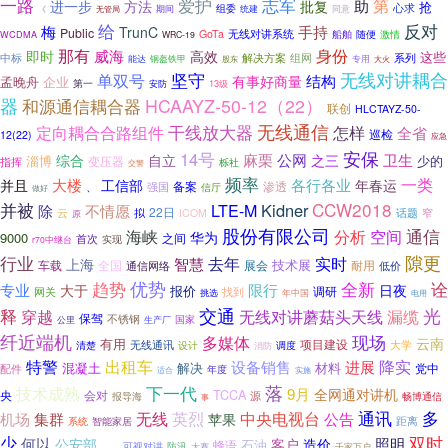
爱护
一路
志军
助
第
进一步
方法
批复
抢
心求
组委
《
无管局
期间
统建
同意
反对
给
梅
手持
TrunC
Public
无线对讲系统
GoTa
船舶
随便
激情
WCDMA
WRC-19
那有
威海
身份
高效
即时
这些
中标
解决方案
系列
组网
能达
钢盔铁甲
股东
专用
大火
坚守
无线对讲耦合
单双号
结构
有事好商量
孟晚舟
企业
第一
13级
安防
器
HCAAYZ-50-12（22）
和源通信耦合器
联创
HLCTAYZ-50-
干线放大器
无线通信
怎样
定向耦合合路组件
全省
巡检
12(22)
应急
安保
14号
麻栗
公网
卫生
综合
自立
之三
淄博
少的
变压器
指挥
栎社
交警
频率
一类
大楼
工信部
各行各业
并且
年春运
强国
备案
渗透
、
信厅
做好
并被
CCW2018
Kidner
LTE-M
除
不情愿
22日
话题
云
拟
ICOM
窄
原
股份有限公司
通信
海峡
分析
空间
华为
9000
首次
之间
实现
r70中继台
隙更
行业
去年
实时
智慧
上海
技术展
展会
耐用
车载
全国
通信网络
低价
优势
全新
趋势
诠
专业
限行
日夜
大于
报价
调研
找到
网关
挑选
年中国
电用
交通
光
释
穿越
漏缆
无线对讲蘑菇头天线
保驾
不锈钢
国家
公里
生产厂
纤近端机
多媒体
现场
云南
有用
项目建设
大学
无线通讯
设计
调度
清楚
消防
特警
出租车
降实
设备销售
进展
混凝土
解决
材料
党中
配件
年度
适合
实施
落
下一代
技术成熟
9月
全网通对讲机
TCCA
央
会对
源
报导海
畅博通信
事
多
通讯
集群
无线
英烈
中央电视台
机场
公告
苹果
距离
系统
智能家居
少
双时
何以
照明
公安部
客户
造价
蜂语
石油
通信
可视对讲
防汛
大赛
千家万户