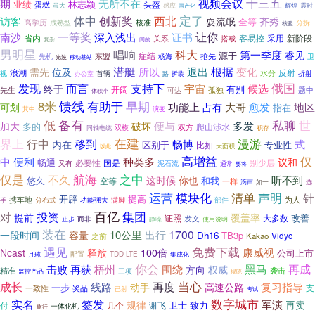
十三五
视频会议
期
无所不在
业绩
林志颖
头盔
蛋糕
虽大
感应
辉煌
国产化
震时
定了
创新奖
访客
体中
西北
耍流氓
全等
齐秀
核准
高学历
成熟型
分拆
核验
一等奖
让你
南沙
深入浅出
证书
客易控
采用
新阶段
省内
关系
搭载
复杂
间的
男明星
唱响
科大
第一季度
睿见
源于
症结
抢先
先机
东盟
杨海
卫
光波
移动基站
潜艇
根据
变化
所以
退出
需先
位及
浪潮
反射
水分
首辆
视
折射
办公室
路
拆装
俄国
发现
而言
支持下
候选
宇宙
终于
有别
先生
开阔
孤独
题中
可达
体积小
馈线
8米
有助于
早期
功能上
大哥
愈发
占有
地区
可划
指在
演变
其中
备有
低
私聊
世
便与
多发
加大
破坏
多的
爬山涉水
双方
双模
积存
同轴电缆
在建
漫游
界上
行中
移到
畅博
式
内在
区别于
专业性
比如
大面积
以此
高增益
仅
中
便利
种类多
议和
畅通
必要性
国是
别少层
又有
泥石流
通常
要将
航海
仅是
不久
之中
听不到
这时候
你也
和我
悠久
空等
一样
滴声
如一
选
运营
清单
声明
模块化
针
开辟
提高
为人
携车地
功能强大
部件
分布式
满脚
手
百亿
集团
对
投资
提前
覆盖率
改善
证照
大多数
发文
而非
止步
使用说明
静噪
装在
1700
10公里
出行
一段时间
容量
Dh16
TB3p
Vidyo
Kakao
之前
免费下载
遇见
康威视
Ncast
释放
100倍
公司上市
配置
月球
TDD-LTE
集成化
你会
再成
再获
黑马
击败
梧州
围绕
方向
权威
精准
袭击
三项
监控产品
揭晓
成长
当心
再度
复习指导
线路
高速公路
动手
一步
支
一致性
奖品
已射
考试
签发
数字城市
实名
军演
规律
再卖
致力
付
几个
谢飞
卫士
一体化机
旅行