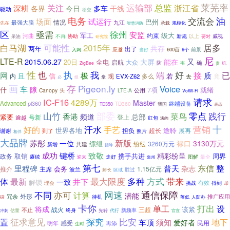
运输部
总监
莱芜率
浙江省
关注
深耕
干线
各界
今日
多车
驱动
移交
电务
交流会
油
场面
试运行
巴州
最强大脑
情况
九江
先在
承载
规模化
智慧消防
区
徐州
亟需
安监
军工
级大
约束
河曲
协助
新规
不再
以上
要对
威视
采油
研究院
可能性
白马湖
2015年
居多
共存
两年
出了
应邀
前景
入网
600亩
当好
6个
尼
LTE-R
又
2015.06.27
大屏
能在
20日
全电
大众
启航
防
确
机
ZigBee
韦
贵
性
执
也
我
好
接
端
已
网
极
质
且
信
若
内
现
多么
竟
EVX-Z62
去
组
拿
必
存
画
Pigeon.ly
Voice
车
隙
什
7项
就绪
公用
Canopy
头
LTE-A
VoWi-Fi
请求
IC-F16
4289万
Master
Advanced
pl360
TD360
终端设备
TD350
我国
表态
部委
零点
践行
山竹
香港
菜鸟
频道
总部
紧要
号新
登上
逾越
红包
满的
营销
十
汗水
好的
手艺
世界各地
途聆
担负
超长
展再
谢谢
到了
照片
相伴
大品牌
新版
苏彤
一位
禄口
3130万元
缧绁
纷纭
3260万元
共建
新增
指导
成功
键桥
致敬
精彩纷呈
取销
携手共进
周界
政务
走好
图解
最全
赓续
迎来
泉州
第七
普天
东信
整
里程碑
杂志
会务
推介
主席
1.15亿元
波兰
师长
胜过
区域
最大限度
多种
最新
方式
带来
体
一致
井下
解锁
理会
有效
得到
挑战
却
网速
通信保障
不同
亦可
计算
潜能
外形
冗余
推广应用
待机
碰
落低
人防办
卡你
打出
单工
设
将成
该紧
三超
不止
战火
终身
新频率
冲刺
估量
先转
代行
官宣
探究
征求意见
比安
地下
置
车顶
须知
爱好者
感受
民用
明年
再添
生时