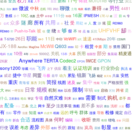
11号
等行业
权力
铸就
增加
新和
全员
诺基
MOTOTRB
滨江
自主
人手
月底
男性
微波
聊微
兼得
中秋
4481
总机
9颗
厕所
土地
电联
标的
为上
贝尔
20亿
小觑
16家
万
111份
波
10亿
土中
IPMESH
数模
专
多个
LTE-U
目
优惠
53张
模
吗
科学家
众多
隧
廊
所有
共用
社
受
提
用处
发
人
规
RD960
涉
】
公式
设
呼
分
够
缷
UHFVHF
被
绕
本
Push-to-Talk
使
热
假
点
RD980
收
友
转
反抗
即
指
职能
26日
11日
速递
VoWiFi
20年
T-5720
中印
410Mbps
承
CDMR
84个
3只
JX-188
McWill
Q603
租赁
期
国门
卡
却
中原
禁用
形
Aeroflex
MagOne
3550
部分
10倍
关机
所用
精麦通
大幕
13本
电科
4年
5000亿
创新型
集装箱
扎根
2014年
Anywhere
TERTA
Codec2
八大
GPON
IWCE
26家
EPON
飞奔
认证培训
sony1200
着主
行业协会
执法
珍藏
供应
灌音
鸣枪
之下
座
华星
锐新
捷中
同盟
累坠
飞扬
安然
威诺
斗极
动力
共赢
最早
稳定
谈
新天地
简报
集中
重庆
线图
述及
强
严格按照
华炜
刘海
青海省
东方
可靠
性能
煤矿
日常
规模
限制
审稿
大
机制
是
以在
跨省
启动
区别
一呼百应
用的
呼叫
却变
需要
购机
自然灾难
制式
专项
什么
到来
牵手
四
给出
审议
解除
卫星通信
显示
配备
至少
差不多
都
注意事项
北上
网卡
渔船
浅析
次
三条
知识
擅自
火速
申办
有
检修
呼号
群体
零件
远的
知道
规定
自己
导致
连接
机能
指标
白皮书
注意
噪声
合适
何时
收听
流程图
的
具体
编辑
费用
锂电
问题
分布
折合
满电
有得
非标
差异
彰显
误差
外部
岚岛
行使
长的
考虑
跟短
通知
震撼
收到
信委
新领
员工