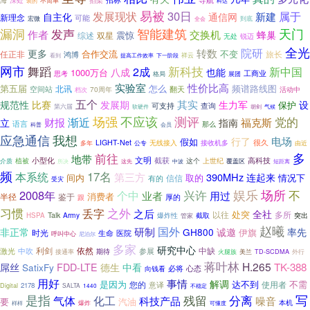
深处
不简单
科达
装的
易被
30日
属于
发展现状
新建
自主化
通信网
新理念
可能
宏微
到底
全会
漏洞
智能建筑
天门
发声
作者
交换机
蜂巢
震惊
综述
双星
无处
锐迈
全光
院研
转数
更多
不变
任正非
合作交流
旅长
鸿博
祥云
下一阶段
看到
提高工作效率
网市
舞蹈
新科技
新中国
2成
八成
也能
1000万台
工商业
思考
展团
格局
实验室
性价比高
第五届
怎么
北讯
频谱路线图
空间站
翻天
70周年
活动中
档次
五个
规范性
其实
生力军
比赛
发展期
设
保护
可支持
查询
第六届
软硬件
胡剑
气候
不应该
场强
测评
党的
渐近
财报
福克斯
立
指南
语言
那么
科普
会员
应急通信
我想
电场
行了
假如
LIGHT-Net
无线接入
接收机多
很久
多年
由近
公专
前往
多
地带
文明
小型化
截获
高科技
植被
这个
介质
上世纪
所决
这先
中波
覆盖区
短距离
频
本系统
17名
第三方
390MHz
连起来
间内
取的
信信
情况下
有的
受灾
场所
娱乐
不
2008年
兴许
个中
业者
用过
消费者
半径
鉴于
厚的
跟
习惯
之外
丢字
之后
全社
以往
处突
多所
Talk
Army
HSPA
爆炸性
截取
突出
管家
赵曦
国外
研制
非正常
GH800
诚邀
率先
时光
伊旗
生命
医院
呼叫中心
尼泊尔
多家
研究中心
利剑
依然
中缺
激光
中吹
参展
期待
接通率
火腿族
美兰
TD-SCDMA
外行
蒋叶林
H.265
TK-388
屌丝
SatixFy
FDD-LTE
德生
中看
必将
心态
向钱看
用好
事情
解调
是因为
达不到
不需
您的
使用者
意译
2178
Digital
SALTA
1440
不稳定
是指
写
气体
残留
分离
化工
噪音
科技产品
要
汽油
本机
爆炸
可懂度
样样