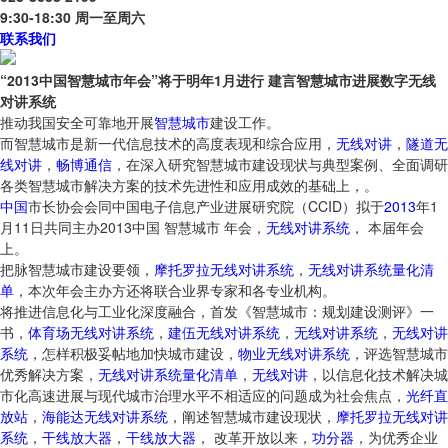
9:30-18:30 周一至周六
联系我们
“2013中国智慧城市年会”将于明年1月进行 建言智慧城市进展数字无线
对讲系统
推动我国安全可靠地开展
智慧
城市
建设工作。
而智慧城市是新一代信息技术的高度表现和综合应用，
无线对讲
，
隧道无
线对讲
，
畅博通信
，在深入研究智慧城市建设现状与典型案例、全面调研
各类智慧城市解决方案的技术先进性和应用成效的基础上，。
中国
市长协会会同中国电子信息产业进展研究院（CCID）拟于
2013
年1
月11日共同主办2013中国 智慧城市 年会，
无线对讲系统
， 本届年会
上。
把脉智慧城市建设要领，
摩托罗拉无线对讲系统
，
无线对讲系统量化清
单
，本次年会主办方还将联合业界专家和各专业机构。
将推进信息化与工业化深度融合，首发《智慧城市：规划建设测评》一
书，
体育场无线对讲系统
，
建伍无线对讲系统
，
无线对讲系统
，
无线对讲
系统
，怎样积极妥帖地加快城市建设，
物业无线对讲系统
，评选智慧城市
优秀解决方案，
无线对讲系统量化清单
，
无线对讲
，以信息化技术解决城
市化高速进展与现代城市治理水平不相适应的问题成为社会焦点，
光纤直
放站
，
海能达无线对讲系统
，阐述智慧城市建设现状，
摩托罗拉无线对讲
系统
，
干线放大器
，
干线放大器
， 改革开放以来，
功分器
，为优秀企业