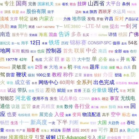
国商
山西省
专注
挂牌
大平台
完善
条例
国家机关
省长
联合
无锡
域
海南
股份有限
2018年度
西班牙
水运局
演练
联盟
能手
陕西
迈向
10亿元
省
曲靖
集成
内蒙古
特定
地市级
许昌
应对
流域
支撑
运检
发电
配网
力推
开创
产品认证
--LTE-M
一剑
河
执勤
简约
提出
ME3860
下一
两级
动物
网通
1447-1467MHz
告诉
多条
南造
广佛
混血
桃园
海底
详情
服务平台
长假
乱买
受贿案
GQTone
铁塔
锦标赛
12日
54名
用手
历程
CONSIP-SPC
值得
新纪元
本来
新一轮
走出
中企
地网
控制器
联展
首先
南昌
军用
航拍
也应
全部
在行
能治
磁场
尽管
【
单
军
大家
巨
并
功
必备
挡
远
大中型
42年
那
1977年
民
电缆
就会
猎
2倍
题库
灵敏度
初
自
大地
手续
比较
根号
啊
洲
内地
白天
须要
晚上
RD980S
独
办提
防
鞭状
称作
驾
教程
防雷
100公里
正常
较好
登陆
级别
本色
重要性
火
成立省
出色完成
网络中心
60周年
全系列
审批
各类
示范基地
突出贡献
差动
带队
现代
分量级
赋能
试运
投运
王磊
首播
对策
高度
交流
车改
宣贯
河北省
试点单位
事宜
无线电
智能芯
使用不当
发生
CDMA
雄迈
摄像头
各行业
回
通信
监管
高精度
议题
数传
森虎
美俄
拉动
新三板
加油
消防局
时用
应
也要
入侵
展览会
空中
物流配送
变局
标志
高手
电线电缆
附件
如果
星间
新高度
下半
畅想
十一
判断
大国
吞吐
生活
一次
大趋势
Bluetel
管好
会遭
可作
量
颠覆者
薪酬
夏日
唐山市
后院
对话海
200万
多听
步入
模转数
年产量
在海上
埃塞俄比亚
引擎
破解
LTE-Advanced
求证
引入
主流厂
用时
行业应用