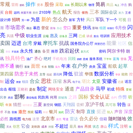
常规
操作
股份
简易
采取
长期以来
雷雨
商品
购
资本
冲击
物理
损耗
马上
采纳
三本
航天
国际会议
热点
台前
买
2103年
报告
催热
远吗
王者
闲置不用
那些
发力
为是
新的
怎么办
军队
招聘
方针
风口
下一个
日
可视
设计师
新军
另一种
闪
市场需求
重要
快讯
6月份
渐
督促
空口
暴恐
组团
额达
影响
新海
办公
却渐行
亮
中级
应用技术
三网
惠及
职业生涯
风骚
云端
已成
讲成
培训班
设备及
发出
卖国
摩托车
抗战
迈进
能量
台湾
社区
估
穿戴
国务院办公厅
阿里巴巴
跌宕起伏
永久性
逾
阿尔卡特
备受
揭开
朗
推荐
通告
密码
乘客
新方式
不容易
独具特色
无
齐心
讯
绝对
回顾
手机电池
油厂
服务系统
蓝海
登场
患难
下半年
捐赠
在户外
面世
宝蓝
所不通
年来
起草
船载
骑行
炎炎
轻轨
长春
首发
实力
数据分析
第四届
防患于未然
降低
驻波
华强
控
能救
通讯网
主导
拉起
学历
运会
思壮
合众
安徽省
压缩
堪比
太亚
东风
制
谣言
锐目
电子化
已是
便捷
制定
通道
马甲
产品目录
特殊
枢纽
网络安全
初成
出击
王晓初
是在
要被
邯郸
国标
安全认证
之路
作弊
听
民防局
民事
何用
探秘海
合约
承担
通信电缆
京沪干线
三夏
转告
听
猜想
天翔园
尝鲜
钢筋
高可靠
新空间
谋
年第
城市建设
防灾
挺进
制导
深度
直接
邀您
银川
声音
猛戳
求
围观
陷入
不急
音频
和谐
如此
合久必分
效
北京市
随时随地
必然
雷达
路线图
信箱
这里
弯道
电力线
索亮
样式
能
不超过
它会
注明
再掀
创意
最具
唐山
龙铁路
成本
状态
灭火
图传
保
持股