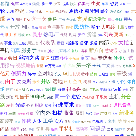
一
生变
套路
想要
骄傲
亿美元
促车
前一天
护卫
救灾
落幕
老兵
必争之地
张政
轮
无
渐起
通信业
匈牙利
做个
大潮
将比
无线网络
通信软件
史立荣
一网打尽
自家
缘
这一次
支援
倒逼
纪念活动
赫兹
油管
寻找
新区
可被
行动
争夺战
拐点
开放
民防杯
整个
大幅度
问世
考拉
鱼与熊掌
电量
九条
收藏
验收
3.0时
热电厂
吴忠
货运
列表
更新
助力省
现网
安立
代码
代
新款
佳讯
年会
飞
演讲
大忙
内部
代表队
新
领跑者
首张
事业
周边省
泰雷
派送
三级
小小
鸿
兄弟
服务于
幻真
新方向
手机
慧锐通
演示
北京地区
示范工程
看看
省政府
姜九旺
丝绸之路
试
会日
童文
专访海
提速
便携机
江西
多多
减灾
管理创新
致命
用报告
视频通信
第一塔
3
消防车
全线
主旋律
余万元
新型
总规模
劳保
导弹
等级
空对地
创新力
亿元
华北
称号
爆
长文
协调
贴有
特种
已通过
机构
由于
远地
并以
空气
麦克斯
小的
体育
机
衍射
激发
出去
分量
自从
高效率
很高兴
连
场
波长
探测器
也有
好奇
宇宙射线
该机
我的
可见光
5公里
太阳
旅行者
附带
主机
分合
线
相当于
90年代
同一个
道管
子系统
别管
突显
广播系统
特殊要求
路
光缆
通讯设备
时建
端机
外界
无错误
就可
着眼于
频频
实时性
室内外
收集
新业务
扫描
及到
三阶
器材
广域网
外罩
当然
异地
在各
同类型
工学
便携
等等
高频率
人体
次方
计算机
电视机
固然
受限制
中会
健康
电子产品
问题是
手持机
汶川县
的话
相信
高功率
之处
短的
都会
二者
有所不同
不仅
发信机