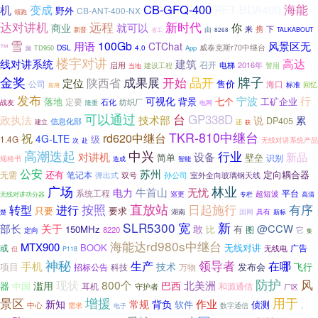
CB-GFQ-400
海能
机
变成
RFT-BDA400
野外
CB-ANT-400-NX
领跑
远程
新时代
达对讲机
就可以
你
商业
携
由
来
下
新晋
省工
TALKABOUT
8268
雪
100Gb
用语
风景区无
CTChat
™
DSL
威泰克斯r70中继台
TD950
4.0
App
国
楼宇对讲
高达
线对讲系统
建筑
召开
电梯
2016年
启用
建设工程
警用
当地
牌子
金奖
品开
成果展
开始
陕西省
定位
售价
公司
海口
标准
回忆
应用
发布
可视化
宁波
行
背景
七个
工矿企业
落地
定要
石化
纺织厂
战友
隆重
电网
可以通过
台
GP338D
政执法
技术部
说
累
DP405
信息化部
建立
还
获
TKR-810中继台
祝
rd620中继台
4G-LTE
级
1.4G
无线对讲系统产品
次
赴
高潮迭起
中兴
行业
对讲机
设备
新品
简单
壁垒
识别
规格书
造成
智能
公安
苏州
还有
无需
定向耦合器
笔记本
双号
室外全向玻璃钢天线
弹出式
孙公司
广场
林业
牛首山
无忧
电力
系统工程
超短波
平台
巡更
无线对讲功分器
专栏
高清
直放站
日起施行
有序
进行
按照
转型
只要
要求
湖南
国网
具有
楚
新标
SLR5300
新
宽
部长
关于
@CCW
敢
150MHz
比
有
8220
图
它
定向
集
海能达rd980s中继台
MTX900
BOOK
无线对讲
或
广告
无线电
但
P118
神秘
领导者
生产
在哪
手机
技术
项目
发布会
飞行
招标公告
科技
万物
防护
现状
风
800个
巴西
北美洲
滥用
器
中国
耳机
和源通信
守护者
厂区
增援
用于
景区
作业
新知
常规
背负
侦测
软件
中心
需求
电子
数字通信
。