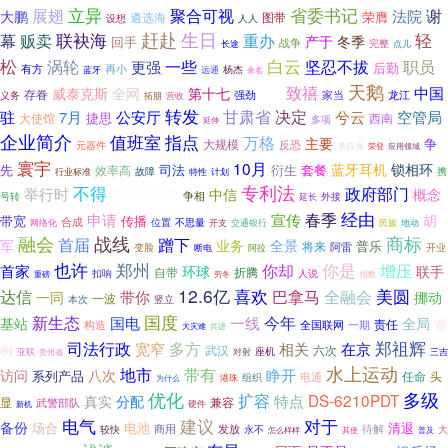
立异
展翅
聚合可视
省委书记
法院
谢
大鹏
荣膺
遴选海
图带
人人
设想
赶赴
生日
联袂海
轻
幕
贩卖
重办
产于
冬季
回手
战争
完整
点儿
长途
白云
松
一些
坚忍不拔
职员
涡轮
更强
后勤
有方
再小
杨杰
蓝牙
远通
余名
天鹅
致禧
中国
威泰克斯
全网
第十七
存眷
强劲
增进
家当
龙江
义务
拓朋
营收
转发
公安厅
甘肃省
决定
驻
7月
兮云
空管局
捷思
大使馆
西南
多项
延伸
企业简介
值班室
指点
万格
主要
争
大规模
反恐
元器件
来自海
荣登
应用领域
寰宇
10月
蓝牙耳机
锁相环
先
套餐
效率高
司法
衍生
行业标准
故障
携
特性
计划
不得
专利法
携号转网
政府部门
举行时
中信
概念
争相
号转
外接
延长
经由
春季
申请
宣传
胡
带宽
传播
合成
不思量
网络化
位置
开支
交通银行
民族
地动
融会
战线
商标
首届
蹭下
军
业务
全景
普乐
将来
阿雷
变脸
开业
断电
阿拉
也许
郑州
你却
你是
增压
首家
环球
联手
自带
折腾
人说
扣响
重磅
穷冬
指数
12.6亿
美圆
喜欢
巴拿马
达信
带你
全融会
一同
挪动
一波
本次
竖立
国度
新生态
今年
国电
一线
基站
全局
首
责任
构造
全国联网
一期
大灾难
共进
郑祖辉
多方
司法行政
宽窄
在京
相关
例
武汉
六次
亚联
座机
三吉
贵州省
对射
水上运动
地市
带有
睁开
访问
八次
系列产品
任命
头
电通
港珠
组织
为什么
优化
多级
扩容
DS-6210PDT
特点
真实
分配
显
兼容
武警部队
硬件
新机
电气
建议
对于
备份
电池
清退
场合
商用
发放
待解
较快
永不
大
怎么样样
其使
普及