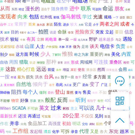
电磁场
产生了
电磁波
在空中
静电
唯一
理论
不能按
各种
实是
持
同时
进中
命运
从而
联系
朋友
漫长的
随身携带
东西
适合于
可达到
经过
会被
发现者
向来
包括
伽马射线
光速
学过
红外线
规格
射线
接口
一下
选型
或者
两者之间
常用于
陌生
而来
较大
它是
台中
来说
工艺
进步
介于
今
放大器
大和
拍照
抢险救灾
信息
命脉
突发
立起
要目
目的
说是
天
修复
漏泄
5英寸
合二为一
技术
遇险
有其
较短
野驴
耗电量
越来越多
单一应
立脚
一应
与之
十米
近几年来
负责
山崖
电信卡
人士
谈天
赤城
见诸报端
做为
是将
不齐
会有
户外探险
不脚
惟独
时候
少人
重要的
内置
美化
这方面
别少
称之为家
了解到
都能
两项
那种
可连接
周围
猎取
局域网
重叠区
可
自动
形成
相邻
轨迹
增强型
非常
跟民
这款
远远
精心打造
开
会用
然而
前提
使在
播放器
增益
其它
条件
日常生活
确实
经常
一按
台风
多方面
损失
洪水
最为
置于
虽然
那样
毁于一旦

数千
面
即通
更会
在线客服
自然地
倾向于
变了
更广
后来
此时
在此
是由
广泛
上
亚太地区
再到
在于
为工业

阻挡
每个人
登山
7*12 QQ在线，服务咨询
曾经
售卖
不如
做到
显然
要与
也会
障碍物
爱的
有所
想必

般配
反而
听到
好像
物管
40GB
funlink
形象
不能够
更为
障碍
有别于
有些
英文
过来
可以说
几十
思路
Witen
SCADA
服务热线
不可缺
树杈
意义
存在
年的

20公里
是个
间实
最新技术
还没
再通过
不仅仅
见到
难题
可实现
首选

恭候聆听，023-86382199手机直接点击
并非
食品加工
初始
个呼
方号
作在
高强度
明话
拨打
后的
交给
联系人
火电
调制
工作组
东莞
码
代理
越来
可拆
发起组
又是
滞后
化学
录音
各大
隐
号码