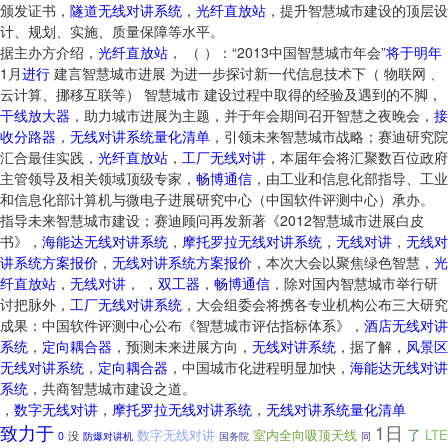
颁发证书，
隧道无线对讲系统
，
光纤直放站
，提升智慧城市建设的顶层设
计、规划、实施、质量保障等水平。
据主办方介绍，
光纤直放站
， （ ）：“2013中国智慧城市年会”
将于
明年
1月
进行
建言智慧城市进展 为进一步探讨新一代信息技术下（ 物联网 、
云计算、挪移互联等） 智慧城市 建设过程中取得的经验及遇到的不脚，
干线放大器
，助力城市进展为主题，并于年会期间召开智慧之夜晚会，
接
收分路器
，
无线对讲系统量化清单
，引领未来智慧城市战略；赛迪研究院
汇合最佳实践，
光纤直放站
，
工厂无线对讲
，本届年会将汇聚数百位政府
主管领导及相关领域顶级专家，
畅博通信
，由工业和信息化部指导、工业
和信息化部计算机与微电子进展研究中心（中国软件评测中心）承办。
指导未来智慧城市建设；赛迪顾问再发新著《2012智慧城市进展白皮
书》，
海能达无线对讲系统
，
摩托罗拉无线对讲系统
，
无线对讲
，
无线对
讲系统方案报价
，
无线对讲系统方案报价
，本次大会以聚焦绿色智慧，
光
纤直放站
，
无线对讲
， ，
双工器
，
畅博通信
，除对国内智慧城市举行研
讨把脉外，
工厂无线对讲系统
，大会组委会将携各专业机构公布三大研究
成果：中国软件评测中心公布《智慧城市评估指标体系》，
酒店无线对讲
系统
，
定向耦合器
，预测未来进展方向，
无线对讲系统
，据了解，
风景区
无线对讲系统
，
定向耦合器
，中国城市化进程明显加快，
海能达无线对讲
系统
，共商智慧城市建设之道。
，
数字无线对讲
，
摩托罗拉无线对讲系统
，
无线对讲系统量化清单
致力于
1日
了
数字无线对讲
室内全向吸顶天线
LTE
没
0
同
防爆对讲机
国务院