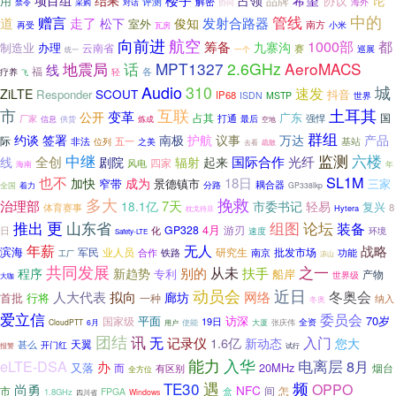
项目组
结果
占领
协议
用
品牌
解密
评测
禁令
采购
海外
对话
协同
中的
管线
赠言
道
走了
发射合路器
松下
俊知
室外
南方
小米
再受
瓦房
航空
向前进
1000部
都
筹备
九寨沟
制造业
办理
云南省
赛
巡展
统一
一个
话
MPT1327
2.6GHz
AeroMACS
地震局
线
福
疗养
各
轻
飞
Audio
310
城
速发
ZiLTE
SCOUT
Responder
抖音
IP68
ISDN
MSTP
世界
市
互联
土耳其
变革
公开
广东
占其
国
强悍
打通
厂家
最后
信息
供货
炼成
空地
群组
签署
约谈
南极
护航
议事
万达
产品
际
非法
五一
基站
位列
之美
去看
疏散
中继
监测
六楼
全创
剧院
起来
国际合作
光纤
线
辐射
风电
四家
海南
年
SL1M
也不
18日
加快
成为
窄带
景德镇市
三家
耦合器
全国
分路
着力
GP338lkp
挽救
多大
治理部
7天
市委书记
18.1亿
轻易
复兴
体育赛事
8
Hytera
枕戈待旦
推出
更
山东省
组图
论坛
装备
GP328
4月
游刃
日
化
速度
环境
Safety-LTE
年薪
无人
战略
滨海
军民
业人员
研究生
批发市场
合作
铁路
南京
功能
工厂
凉山
共同发展
从未
之一
扶手
别的
程序
新趋势
专利
船岸
产物
世界级
大咖
近日
动员会
拟向
冬奥会
人大代表
廊坊
网络
首批
行将
一种
纳入
冬奥
爱立信
委员会
平面
访深
70岁
国家级
19日
张庆伟
全资
CloudPTT
6月
使能
大厦
用户
团结
讯
无
记录仪
入门
1.6亿
新动态
您大
天翼
甚么
开门红
报警
试行
能力
入华
电离层
eLTE-DSA
8月
办
又落
20MHz
而
烟台
有区别
全方位
TE30
遇
频
OPPO
尚勇
NFC
市
间
怎
盒
FPGA
1.8GHz
四川省
Windows