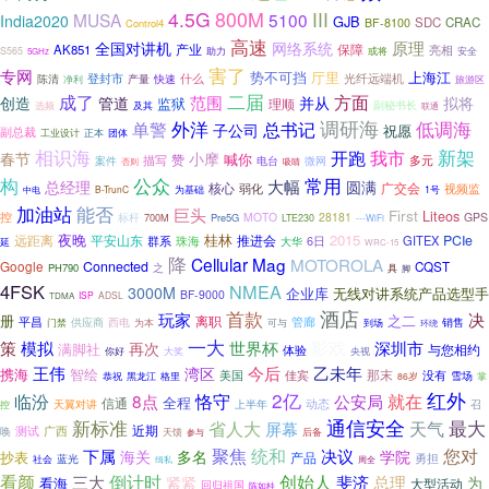
4.5G
800M
III
MUSA
5100
India2020
GJB
SDC
CRAC
BF-8100
Control4
高速
原理
全国对讲机
网络系统
保障
AK851
产业
亮相
S565
助力
或将
安全
5GHz
害了
专网
势不可挡
厅里
上海江
登封市
陈清
什么
光纤远端机
产量
快速
净利
旅游区
二届
成了
范围
方面
并从
创造
管道
拟将
监狱
理顺
选频
及其
副秘书长
联通
外洋
调研海
总书记
低调海
单警
子公司
祝愿
副总裁
工业设计
团体
正本
新架
相识海
开跑
我市
春节
小摩
赞
喊你
描写
电台
多元
案件
微网
否则
吸睛
构
常用
公众
大幅
总经理
圆满
核心
弱化
广交会
视频监
为基础
B-TrunC
1号
中电
加油站
能否
巨头
First
Liteos
控
标杆
MOTO
28181
GPS
700M
Pre5G
LTE230
---WiFi
夜晚
桂林
2015
平安山东
推进会
PCIe
远距离
群系
6日
GITEX
珠海
大华
延
WRC-15
降
Cellular
Mag
MOTOROLA
Connected
Google
CQST
之
PH790
具
脚
4FSK
NMEA
3000M
企业库
无线对讲系统产品选型手
BF-9000
ISP
ADSL
TDMA
首款
酒店
决
玩家
之二
册
平昌
离职
管廊
供应商
西电
销售
可与
门禁
为本
到场
环绕
一大
影戏
策
模拟
世界杯
再次
深圳市
满脚社
与您相约
体验
你好
大奖
央视
乙未年
王伟
今后
湾区
携海
智绘
那末
美国
佳宾
没有
恭祝
雪场
黑龙江
格里
86岁
掌
红外
2亿
恪守
临汾
8点
就在
公安局
全程
信通
动态
天翼对讲
上半年
召
控
通信安全
最大
新标准
天气
省人大
屏幕
近期
测试
广西
唤
天馈
参与
后备
您对
下属
聚焦
统和
决议
海关
多名
学院
抄表
产品
勇担
蓝光
社会
周全
缉私
看颜
倒计时
创始人
三大
斐济
总理
紧紧
为
看海
大型活动
回归祖国
陈如桂