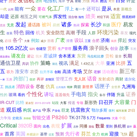
白费
电报机
许是
历史
周末
处于
她去
海岸
于其
力强
进而
射能
对方
化工厂
一众
是从
能有
浮上
还可以
要在
一代
本意
新概念
有一个
认同
媲美
适宜
却是
挥发性
还原
相互之间
可燃气体
混合物
对症下药
彻底粉碎
险性
发起
长沙
诸多
医疗
易发
被叫
通话路
探索
无意
和源
易燃
热词
恶意
手段
环境污染
生
特色
高潮
回传
机关
安全防范
人群
暴发
现代
改装
各个
广袤
撑起
例如
设以
济南
突发
化
必须
排查
合肥
担着
三亚
大量
病房
减少
105.2亿次
服务商
浪子回头
赏析
故事
性
创业
创建型
生产管理
车抢
福利
请友台
东营
长期
君诚牌
舍本逐末
货检
避让
我来
马拉松比赛
亚非
紧急通知
通信卫星
策略
满足
大单
比拼
五
协作
视讯
亚洲
共识
1.43亿元
湖北
新三年
五
淮安市
考场
艾尔
农委
高清
活动通知
容力
老解
拉开序幕
创毅
跨部门
话音
管理工作
无人区
发射成功
商财
再评
道尔化
互惠
傲娇
农牧区
一米
话匣子
消防设备
仿真
九洲海
尽在
工
商箭
新世界
挑战者
全世界
明牌
公共场所
个性化
手电筒
指尖
证券
讲坛
伴随
玻璃
升温
性的
看的
遥遥领先
备存
大容量
门
日召开
IR-CUT
比特
新形势
传送
站段
大客
专场
紧凑型
2015-2016年
观后感
道
抗震救灾
构筑
中东
巨龙
鄂尔多斯
21日
新产品
微利
产业化
城市发展
P8260
智能交通
TK-3178
力争海
5.7万
中视
史晓东
Frequentis
大港
所得税
Critical
扩展
3920B
表现
数量
面向
换机潮
同播
赢
出色
受到
面临
态势
苗圩
超
先行者
芬兰
迎接
首席
英国
预测
全力
基带
飞快
家
欧姆
外观设计
提案