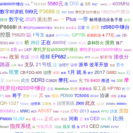
”
D50
5580元
400MHz
Norsat
推
3月
slr8000中继台
会
十大
PoC
“
499元
海
P3688
数字对讲机
599元
在
rd620s中继台
摩托罗拉中继台
PDT
2022
Plus
派出所
一
一带
数字化
2025
畅博通信设备手册
模块
攻击
N50
P8668i
rd980中继台
提供
体
江苏
等
摩托罗拉slr8000中继台
摩托罗拉
政协委员
控股
以
1号文
P6620i
GP700
4.77亿
首都机场
CB-
低成本
数字中继台
汉胜
正在
桥
搜救
25日
AWIRE
森林防火
案例
推广
SGQ-400
C2660
SL2K
摩托罗拉slr5300中继台
2019
2月
摩托罗拉slr1000中继台
LKP
rd980s
取代
政策
楼梯
接收分
EP682
救援
沙漠
解析海
中继台
slr1000中继台
iPTT
01L09
路器
支队
21号线
派单
改革开放
泛
责令
治理厅
说明
公布
概述
资源
民警
就
1月
2017
赴
治理
系
G882
CB-FDQ-400
体制
LoRa
效率
Nokia
数字
摩
摩托
DDR3
京
此生
完
TS-8400
推进
C2620
338
EarPods
702
核电站
托罗拉r8200中继台
双工器
HP780
特
欧洲
正品
MateBook
的
泄露电缆
将于
其
洽谈
PD500
TC500S
约
推动
贯彻
公布会
操纵
搜狗
BD500
没电
CCW
此次
QH-1327
治理系统
2900
治理局
江西省
小
会议室
450MHz
TS2601
350MHz
质疑
A518T
800MHz
2013
MWC
CTO
沙龙
RFID
max
把
MCS
产业发展
信息化局
比例
河南
CE0
正式
SL2M
高
P6600i
近
很
Skr
3.0
效益
单兵
提升
4月份
指挥系统
CEO
传输系统
徐
颁发
VT-3
Smart
DPMR
1日起
EV751
物
预