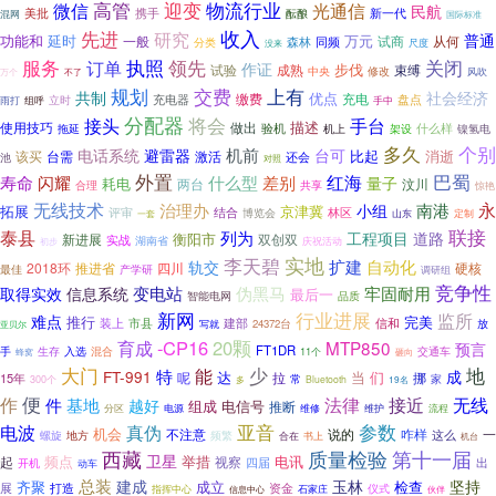
微信
高管
迎变
物流行业
光通信
民航
美批
携手
酝酿
新一代
混网
国际标准
收入
先进
研究
普通
功能和
延时
万元
一般
从何
森林
同频
试商
分类
尺度
没来
执照
领先
服务
订单
关闭
作证
成熟
步伐
试验
束缚
中央
修改
万个
不了
风吹
规划
交费
上有
共制
社会经济
优点
缴费
充电
立时
充电器
盘点
手中
雨打
组呼
分配器
将会
接头
手台
描述
使用技巧
做出
拖延
验机
机上
架设
什么样
镍氢电
多久
个别
机前
电话系统
避雷器
台可
比起
消逝
该买
台需
激活
还会
池
对照
外置
巴蜀
寿命
闪耀
红海
什么型
差别
量子
耗电
两台
汶川
共享
合理
惊艳
永
无线技术
治理办
南港
小组
拓展
京津冀
评审
结合
林区
博览会
山东
定制
一套
联接
泰县
列为
工程项目
道路
衡阳市
新进展
双创双
实战
湖南省
庆祝活动
初步
实地
李天碧
扩建
自动化
轨交
2018环
四川
硬核
推进省
产学研
最佳
调研组
竞争性
牢固耐用
变电站
伪黑马
取得实效
信息系统
最后一
智能电网
品质
新网
行业进展
监所
难点
推行
完美
装上
市县
建部
信和
放
24372台
亚贝尔
写就
育成
-CP16
20颗
MTP850
预言
FT1DR
手
入选
交通车
生存
混合
11个
蜂窝
砸向
大门
少
地
能
特
FT-991
成
达
当
呢
拉
们
挪
15年
常
家
300个
多
Bluetooth
19名
便
作
法律
无线
件
接近
基地
越好
电信号
组成
推断
电源
流程
分区
维修
维护
亚音
参数
电波
真伪
机会
说的
咋样
一
不注意
这么
频繁
螺旋
地方
合在
书上
机台
西藏
质量检验
第十一届
卫星
频点
举措
电讯
起
视察
四届
出
开机
动车
总装
建成
玉林
坚持
齐聚
成立
检查
展
打造
资金
仪式
指挥中心
石家庄
伙伴
信息中心