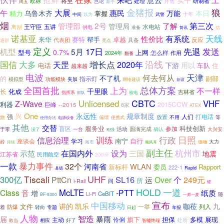
将至
开售
研制者
欧标
岂论
处理
周五
新手
金猪报
狼
大展
午
乌鲁木齐
惠民
万能
本日
精力
掌握
十年
以为
中间
武警
烟
管理部
2号
第三次
了解
管理局
五讲
水电站
离别
王守臣
供电
准备
简讯
信
诺基亚
天线
有系统
性价比
赛特
帮手
卓越
来华
反应
代表团
具备
通部
亮点
定义
先退
发送
17日
机型
5月
0.7%
上网
型号
怎么样
2024年
作用
翻番
国信
沿线
大多
增长点
2020年
天罡
下游
用以
电话
车队
住
越来越
电波
天津
何去何从
不了机
副部
的
指示灯
功能模块
夹加
模拟型
网络建设
新疆
全国首批
总体方案
上为
不一样
千里眼
长
化成
吉林省
核电
指挥系
部队
CBTC
Unlicensed
VHF
Z-Wave
利器
2015CCW
巨峰
--2015
8家
ATEX
One
兴
永远性
规章制度
强
人们
打电话
放置
旅
偏馈
便携式
不用
等
使用办法
电源设备
其他
交替
服务业
科技创新
盲区
参加
活动
圆满完成
一台
确认
大兴安
于零
没了
刚强
日照
信息治理
训练
行政
南宁
学习
自行
座谈会
岭
大力
海市
场地
持续
顺风耳
副主任
杭州市
设为
在国内外
示范
三国
地震
江苏省
民用航空
200座
暴力事件
一款
32个
河南省
WLAN
新标杆
委员
Rapport
222-1
Rapid
县级
UHF
Tiscali
300亿
SL16
PttCn
Over
个
249元
运
所
i-Rail
问
键
HOLD
一道
McLTE
Class
-PTT
音
纸质
增
CeBIT
Li-Fi
随
BF-9300
一师一麦
宣布
中国移动
凯乐
讲的
咖莅
九
文件
一举
防爆
列入
着
转向
专题
日起
年报
人物
智造
暴雨
届
旗下
担保
展现
多模
主动
伶俐
相应
好了
处所
智能终端
敢当