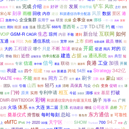
铲车
介绍
发展
风吹
完成
好评
语音
遗体
劳动节镇
千元
之行
铁路局
紫燕
居民
刻录
风景
景区
雨棚
回收
数据
港
内存
宋心军
建设
和源通信功率分配器
口
企业集群
企事业
挪移
应用于
研发
抗爆
急救中心
联网
发射
地铁
一带一路
高峰
徐志军
TD-LTE
墨西哥
约
二字
概
能源
666号
用到
1785
规范
全面
迅速
火
互联网
生态
如何
新台址
GSM-R
琼州
VOIP
CAGR
内容
不敬
遭到
上市
互通
通信系统
归档
裁员
同比
增长
为你
宽带
能
对外
方案
综合体
创新成果
开庭
工程建设
加速
对的
不断
双
大的
哪个
只是
促进
及
听证会
阅兵
建造
占据
通讯系统
向
近些
典型
我们
功率分配器
短
劳动
运输安全
国内
大型
信号
良港
工业
加强
信道
联动
专家
开展
波
室内
覆盖
国际机场
单中继
遨游车
342亿
构建
组建
Strategy
四个
54所
跨域
新遴选
15日
有极
动员
7.0级
他用
刷卡
工作
不能
同方
蒙山
VoLTE
频谱
城区
中继台
整改
三防
盛大
北京
使用
生产
轻巧
山西
高保真
团队
与众
小白
变身
促销
引领
清晰
制作
详
创新
太原
星光
商
专利申请
相互
门铃
基层
打破
原来
实用
清移
今起
细
延安
全球
涉及区
彩钢
扬子
DMR-BWT820GK
海事
和源通信室内全向吸顶天线
广州
码头
火场
体系
大连
主体
为了
第二届
公司改革
鼎桥
机场建设
继续
之四
作为
东方通信
每时每刻
总站
奠基仪式
可靠性
滑雪板
喻红
中华
青岛市
要
94.7
eMTC
天宁区
SHOW
7400
700
2020
占
上
IPv6
7个
33项
Trunked
对讲
楼宇
希望
论