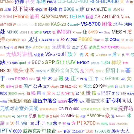
CB-GDJ-400
摄像
车辆
转变
RFS-BDA400
大
通
MTM800
E8608
地
以下简称
建
2009
接收
eLTE
自
将
流量
会议
LiTRA
DMR
兼
面
合
快
iPhone
350M
油田
TETRA
K4A8G045WC
CB-ANT-400-N
轨道
CB-
VS-5700
图像
北斗
KAS-20
法网
Capacity
ANT-400-W
E-BDA400
CB-OHQ-400
iMesh
处
MESH
质
让
6499
M3188
2018
---
M3688
拨
Phone
Gray
APEC
天
押
见过
P8600
经
着
C1200
QChat
享
CytiMESH
E-SGQ-400D
为
须
聊
融合
P8608
某
无线电台
长庆
消防员
走进
MOTOTRBO
2014
slr5300中继台
刷
Tony
传
拥
F101
无限距离对
无线对讲机
软
VS-5700H
》
后
再
及
器
宅
信息化
至
对
习
从
R8200
队
讲机
缺
960
5111UV
标段
3GPP
EP821
1.8G
quot
FD-998
这
CM388
州市
基
镜头
小区
室外全向天线
邵阳市
油气
NX-32
是
智能化
向
002583.SZ
于
正
中
最
大
互
GP300
微
凭
PD980
型
半
不
式
8228
富
1624
760
2016
兴
公共
2019年
国产
河北
终端
和
真正
CB-HLQ-400
12月
董事长
到
队伍
钢结构
经营
爱
诺
IP67
用
谈
该
啦
全
KiNet
8260
值
看
记
3118
E8600i
构
改
350
r8200
P6600
伍
新专利
极蜂
可以
建伍中继台
通信技术
海能达中继台
运营商
中继台
哈尔
搅拌站
无线对讲室外天线
CB-FLQ-400
城管
高端
射频同轴电缆
无线对讲系统图
冰
众
P8600Ex
230MHz
与
积极
施行
认
振奋精神
迎
有限公司
保障工作
传统
Teltronic
PTX700
只
北
黑
您
方
返
WiFi
元
冀
Phil
核
掀
省
子
均
Analytics
FMRC
IEEE
IPTV
威泰克斯中继台
无人
8000
所持
成都
1750万股
春运
安全生产
首个