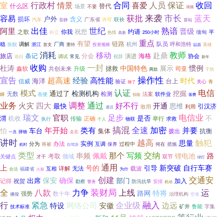
人员
收回
室
行政村
合同
保证
情景
喜爱
什么区
替代
场景
不要
调频
市长
获批
来袭
蓝天
容易
户外
损坏
含义
联袂
广东省
汽车
音静
许可
首站
出佳
世纪
熟谙
阿里
晋级
祝您
约请
你我
之歌
科立
缅甸
平
250小时
热情
高新
重点
有望
链路
队员
调解
厂商
杭州
稳
旗舰
呼和浩特
浙江
首支
重特
投资规模
英雄
以后
教师
消耗
移动
赴鼎
旅店
条记
分会
海格
演进
协会
常见
调试
祝辞
诰日
新年
收购
一封
杜涛
中国特色
惯例
展示
拯救
鑫软
共创未来
升级
司亚
两款
干扰
操作性
宣告
超高速
经验
高性能
时代
海洋
台上
信威
验证
关心
青
除了
电信
认证
模式
通过了
检测机构
挖掘
无数
检测
软件业
在使
法案
睐
落费
惊险
业务
调整
通过
好不行
火灾
四大
开通
思维
最快
引汉济
敢用
利用
通话
瑞文
电信业
官职
足步
是否
不
渭
机收
正确
举行
传输
求救
执行
物联
个人
搞混
全速
加密
年开始
类有
并要
怕
车台
集体
抗衡
拨出
走在
择物
一员
讲时
越高
触犯
思量
实例
办法
互调
分为
将被
过程中
何在
措施
保养
自驾游
机时
交纳
类型
写频
那个
串频
佩戴
路
锂电池
考取
领域
关键点
双节
才干
绿灯
通用
自行车赛
上
新突破
号的
引导
详解
载波
互相
无法
福建省
合法
火腿
为什
创建
交通安
保安
确保
出席
部门
加入
记得
祝贺
防汛抗旱
安排
勘察
警务
机动
八款
力争
装财局
上线
全
运
特将
路网
强势
数十年
治理机构
播报
空港
融入
行
紧急
企业级
网络公司
边远
特设
安徽
字集
矿井
鲁能
技术标准