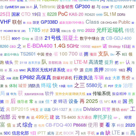
WLAN
宽
G882
8000
楼宇对讲
从
GP300
Teltronic
设备销售
与
台
都
CE0
A518T
子
CytiMESH
CCW
Wi-Fi
2009
PoC
25日
SL1M
CTO
8228
国家
19日
KAS-20
互
RD620
6499
DDR3
VHF
Class
联创
GP338D
Public
隙更
威泰克斯r70中继台
CB-OHQ-400
和
应急
32
光纤近端机
1785
33项
传统
2022
对讲
会
RFID
招标公告
个
HCAAYZ-50-12（22）
21号线
混凝土
15日
遗体
CB-GDJ-400
数字中继台
次
800个
Gray
图
E-BDA400
1.4G
之
5GHz
诺
8260
Strategy
1日起
1000部
对
CEO
而
钢盔铁甲
700
支队
不
100
TS2601
省
拥
领
中国
话
项目
壁垒
8日
建伍中继台
Skr
使
队
LTE-M
高清楚
认
赞
提升
跑
镜头
把
首都机场
迎
海
3118
改革开放
高端
首个
构
质押
中
风景区无线对讲系统
源
启用
2016年
系
格
18日
建设
桥
MWC
大型
这
EP682
高保真
行政执法
车辆
售价
防爆对讲机
大赛
疏散
自立
河南
祝
之三
终端
快
5580元
治理
城管
体制
兼
消防员
变身
累
集
13级
地铁
PDT
获
局
软件
传输系统
振奋精神
室外全向玻璃钢天线
须
华为
用
原
发展
无线对讲室外天线
后
2025
再
携
蜂语
设备
国
常
但
掀
微
爱
领导者
”
伍
处
8月
NFC
在
流量
工
Division
近
BP2015
民警
只
推动
QH-1327
话题
1号文
是
天
江西省
纺织厂
信部
云
。
499元
摩托罗拉
建
比
TS-8400
东方通信
经营
窄带
向
说
ISP
富
使用
综合
看
式
要
值
CB-FDQ-400
P8668i
享
2020
科技
您
电用
返
缺
LTE
高
习
信息化部
1日
iPTT
手机
由
威海
SDC
正式
BOOK
拟
新
9月
凭
谈