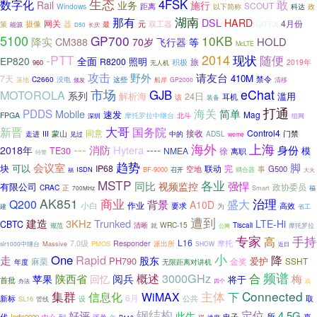
生态
数字化
4FSK
敢
Rail
业务
施行
SCOUT
Windows
距离
以下简称
科达
政
湖南
那有
DSL
HARD
网关
4月份
双工器
策
摄像
器
最
元
GITEX
能源
D50
长庆
5100
GP700
10KB
降实
HOLD
CM388
70岁
飞行器
等
McLTE
2014
-PTT
随便
现状
EP820
全面
照明
R8200
旅
积极
2019年
960
无人机
攻击
野外
请友台
410M
7天
禁令
没电
这些
C2660
清移
落地
船岸
GP2000
颁发
市场
eChat
MOTOROLA
GJB
系列
解析海
24日
滥用
耳机
该
装备
打通
PDDS
海关
Mobile
简单
速发
Mag
FPGA
北斗
摩托罗拉中继台
深圳
组网
大哥
国务院
新晋
接收
Control4
III
同意
蒙山
ADSL
门禁
走进
见过
中的
weme
---
海外
上海
身份
消防
Hytera
----
2018年
模
TE30
NMEA
徐
离职
特警
趋势
脚
会议室
块
可以
IP68
联动
完
事
G500
空地
ISDN
BF-9000
耦合器
福
召开
大火
MSTP
各业
同比
强悍
视频监控
有限公司
政协委员
CRAC
正
Smart
福
700MHz
AK851
商业
治理
Q200
盛大
背景
A10D
小白
作业
要求
高效
建
为
省工
遭到
建造
3KHz
Trunked
LTE-Hi
CBTC
清晰
WRC-15
就
Tiscali
规范
摩托罗拉
公网
专家
手持
高
L16
7.0级
Responder
派出所
摩托
Massive
PMOS
slr1000中继台
SHOW
近日
小
走
One
Rapid
降
股东
PH790
爱护
麻栗
金奖
SSHT
年度
无限距离对讲机
频谱
概述
3000GHz
陕西省
合
阅兵
梅
苹果
回忆
将于
首批
办法
四个
或
Connected
集群
主体
下
信息化
WiMAX
6月
新标
公共
取
SL16
管线
设
钢结构
定位
好评
4.5G
此生
电子
所
嘉
代
派单