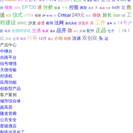
India2020
中心
到
速度
怎
P118
强
分析
救
EP720
控股
遇
搜救
北
54所
大
兴
搜狗
典型
十大
轨道
基层
炼成
组委
援
仪式
工
249元
操纵
旅长
Critical
eTRA
键
6日
视察
S565
间
BF-8100
哈尔
程建设
工作
法网
14号
沙龙
渗透
具
300亿
耐用
涉及区
厂
通讯系统
核
效率
正品
品开
交通
除
《
18.1
配件
全国对讲机
区
备案
七个
商用
比例
通讯
栎社
双创双
行将
头
洽谈
亿
介绍
12月
组图
运
运维
风电
购买
通过
产品中心
中继台
合路平台
信号增强
天馈传输
对讲机
应用功能
创新型产品
客户案例
城市综合体
超高层
隧道管廊
公共安全
星级酒店
制造业及化工