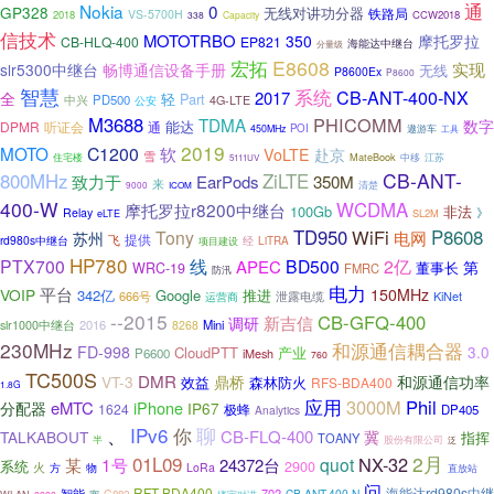
通
Nokia
0
GP328
无线对讲功分器
铁路局
VS-5700H
2018
CCW2018
338
Capacity
信技术
MOTOTRBO
350
摩托罗拉
CB-HLQ-400
EP821
海能达中继台
分量级
E8608
宏拓
实现
slr5300中继台
畅博通信设备手册
无线
P8600Ex
P8600
智慧
系统
CB-ANT-400-NX
2017
全
Part
轻
中兴
PD500
4G-LTE
公安
M3688
PHICOMM
TDMA
数字
DPMR
听证会
通
能达
POI
450MHz
遨游车
工具
2019
MOTO
C1200
软
VoLTE
赴京
雪
MateBook
住宅楼
中移
江苏
5111UV
CB-ANT-
800MHz
ZiLTE
致力于
EarPods
350M
来
清楚
9000
ICOM
400-W
WCDMA
摩托罗拉r8200中继台
100Gb
非法
Relay
》
SL2M
eLTE
TD950
WiFi
P8608
Tony
电网
苏州
提供
飞
rd980s中继台
经
LiTRA
项目建设
HP780
PTX700
线
BD500
2亿
APEC
第
董事长
WRC-19
FMRC
防汛
电力
平台
VOIP
150MHz
342亿
Google
推进
666号
KiNet
泄露电缆
运营商
--2015
CB-GFQ-400
调研
新吉信
2016
Mini
slr1000中继台
8268
230MHz
和源通信耦合器
FD-998
3.0
CloudPTT
产业
P6600
iMesh
760
TC500S
DMR
VT-3
鼎桥
和源通信功率
效益
森林防火
RFS-BDA400
1.8G
应用
3000M
Phil
eMTC
iPhone
分配器
IP67
1624
极蜂
DP405
Analytics
IPv6
你
聊
、
CB-FLQ-400
TALKABOUT
冀
指挥
TOANY
半
股份有限公司
泛
01L09
2月
NX-32
1号
quot
某
24372台
系统
2900
火
方
LoRa
物
直放站
问
RFT-BDA400
海能达rd980s中继
智能
702
CB-ANT-400-N