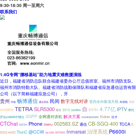
9:30-18:30 周一至周六
联系我们
1.4G专网“挪移基站”助力地震灾难救援演练
近日，福建省消防总队联合福建省委办公厅总值班室、福州市消防支队、
福州市消防特勤大队、福建省消防战勤保障队和福建省应急通信运营有限
公司（以下简称福建应急公司），开
畅博通信
贵州
民间
数字无线对讲
室内全向吸顶天线
调度
对讲机
中软
通信系统
4.77亿
TETRA
自
SLR5300
IPTV
400MHz
EV751
2013
同方
摩托
350MHz
3GPP
解决方案
全网通对讲机
Kidner
技术
罗拉slr8000中继台
K4A8G045WC
CTChat
002583.SZ
CB-SGQ-400
Phone
TCCA
通信
E-
MESH
20MHz
治理系统
P6600i
Inmarsat
@CCW
TrunC
SGQ-400D
MTX900
VS-5700