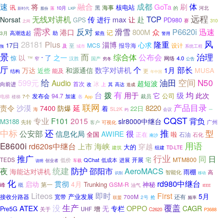
速
体
融合
成都
将
GoTa
刷
核电站
讯
黑
海事
的
10月
河北
新时代
股份
落
LKP
远程
无线对讲机
max
TCP
传
赴
Norsat
让
进行
PD980
GPS
赛
310
之间
需求
反对
P6620i
滑雪
众
迅速
港口
800M
记
3月
高潮迭起
助
紫燕
警用
28181
风
Plus
隆重
淄博
心求
17日
MCS
设计
至
报导海
及
系统工程
城市
预
景
而
治理
综合体
公布会
以
了
之一
惊
™
网络
4.0
窄
汉胜
国产
“
穷冬
公告
厅
个
部长
数字对讲机
1月
万达
和源通信
MUSA
近些
能及
更
结构
年中国
给
空间
N50
599元
油田
Audio
超短波
首次
向前进
冰
改
上
高达
其
造成
有
台
拨
均
用于
级
它
此次
公司
发布会
94.7
加速
裁员
7个
电梯
各
App
楼梯
联网
产品目录
责令
沙漠
延
8220
7400
防爆
着
22日
海
SL2K
会议
一
约
CQST
专业
背负
F101
2015
slr8000中继台
M3188
广州
先转
客户
可视化
推
中标
还
型
公安部
信息化局
很
AWIRE
全国
正在
啦
石油
石化
南沙
E8600i
用语
海峡
rd620s中继台
穿越
上市
大的
建筑
组建
TD-LTE
行业
推广
同
日
开展
宅
MTM800
TEDS
QChat
低价
低成本
进展
车载
说明
创业者
统建
防护
夜
邵阳市
AeroMACS
海能达对讲机
雨棚
智能化
高
识别
移动
化
rd980中继台
贯彻
启动
4月
Trunking
神秘
第一
GSM-R
峰
概
油气
IEEE
Liteos
即时
First
5月
产业发展
接收分路器
宽带
700M
还有
抢
联盟
2号
频率
生产
覆盖
没
ATEX
OPPO
无
专栏
CAGR
Pre5G
增
关于
UHF
C2620
P3688