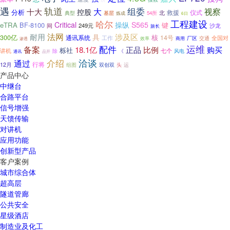
遇
轨道
组委
视察
大
十大
控股
分析
救援
仪式
北
基层
典型
54所
炼成
6日
工程建设
哈尔
Critical
操纵
S565
eTRA
BF-8100
键
249元
沙龙
间
旅长
法网
耐用
涉及区
具
300亿
核
14号
通讯系统
工作
全国对
厂区
交通
渗透
效率
商用
配件
运维
备案
18.1亿
正品
比例
购买
栎社
讲机
七个
除
《
风电
通讯
品开
洽谈
介绍
通过
行将
12月
双创双
头
运
组图
产品中心
中继台
合路平台
信号增强
天馈传输
对讲机
应用功能
创新型产品
客户案例
城市综合体
超高层
隧道管廊
公共安全
星级酒店
制造业及化工