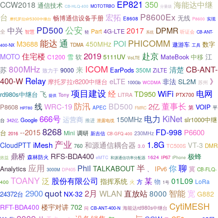
EP821
350
CCW2018
海能达中继
通信技术
MOTOTRBO
CB-HLQ-400
分量级
P8600Ex
台
宏拓
畅博通信设备手册
无线
E8608
摩托罗拉slr5300中继台
P8600
实现
公安
PD500
中兴
2017
DPMR
Part
4G-LTE
全
智慧
听证会
轻
CB-ANT-
系统
能达
通
PHICOMM
POI
M3688
450MHz
遨游车
数字
TDMA
400-NX
工具
2019
赴京
住宅楼
MOTO
江
雪
软
5111UV
MateBook
中移
C1200
VoLTE
ICOM
800MHz
CB-ANT-
来
清楚
苏
EarPods
9000
350M
ZiLTE
致力于
400-W
Relay
》
eLTE
非法
SL2M
摩托罗拉r8200中继台
苏州
WCDMA
100Gb
项目建设
WiFi
电网
经
TD950
飞
rd980s中继台
LiTRA
PTX700
Tony
提供
防汛
董事长
线
BD500
WRC-19
2亿
P8608
VOIP
APEC
第
平
FMRC
HP780
电力
666号
KiNet
150MHz
运营商
slr1000中继
Google
台
推进
342亿
泄露电缆
8268
FD-998
--2015
P6600
台
Mini
调研
新吉信
230MHz
2016
CB-GFQ-400
产业
1.8G
和源通信耦合器
iMesh
CloudPTT
VT-3
TC500S
DMR
760
3.0
鼎桥
RFS-BDA400
极蜂
森林防火
1624
IP67
效益
eMTC
和源通信功率分配器
iPhone
应用
半
聊
Phil
你
TALKABOUT
Analytics
IPv6
冀
、
CB-FLQ-
DP405
3000M
TOANY
股份有限公司
某
泛
01L09
指挥系统
物
方
LoRa
火
400
1号
2900
quot
2月
WLAN
直放站
智能
8000
宽
NX-32
G882
24372台
CytiMESH
RFT-BDA400
楼宇对讲
702
海能达rd980s中继台
CB-ANT-400-N
问