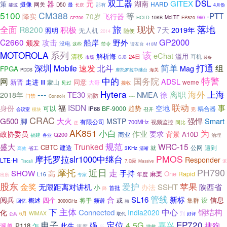
元
双工器
GITEX
DSL
器
湖南
策
摄像
HARD
网关
D50
最
那有
能源
长庆
4月份
5100
CM388
等
-PTT
降实
70岁
飞行器
HOLD
McLTE
960
10KB
EP820
GP700
旅
现状
落地
全面
R8200
积极
7天
2019年
照明
无人机
随便
2014
GP2000
C2660
攻击
船岸
野外
颁发
没电
禁令
这些
请友台
410M
系列
MOTOROLA
该
eChat
解析海
滥用
清移
24日
耳机
市场
GJB
装备
深圳
速发
北斗
简单
打通
组
Mobile
Mag
FPGA
摩托罗拉中继台
海关
PDDS
中的
国务院
特警
网
ADSL
新晋
走进
同意
III
蒙山
weme
大哥
见过
接收
Hytera
---
海外
上海
离职
TE30
NMEA
徐
2018年
消防
门禁
----
Control4
联动
ISDN
福
事
身份
空地
可以
趋势
BF-9000
耦合器
IP68
召开
会议室
模块
完
CRAC
G500
大火
强悍
Smart
脚
MSTP
有限公司
700MHz
视频监控
同比
正
AK851
为
小白
作业
政协委员
要求
背景
A10D
商业
Q200
福建
各业
治理
规范
盛大
Trunked
WRC-15
CBTC
建造
遭到
就
公网
3KHz
高效
省工
清晰
PMOS
摩托罗拉slr1000中继台
Responder
LTE-Hi
7.0级
派
Tiscali
Massive
摩托
PH790
近日
走
SHOW
手持
高
One
Rapid
年度
麻栗
L16
出所
专家
股东
苹果
金奖
爱护
无限距离对讲机
SSHT
陕西省
办法
小
首批
降
管线
合
SL16
新标
阅兵
信息
概述
四个
将于
或
集群
设
频谱
回忆
3000GHz
梅
下
主体
钢结构
中心
Connected
化
India2020
WiMAX
6月
到
好评
取代
公共
电子
定位
EP720
4.5G
强
嘉兴
搜狗
此生
派单
P118
怎
速度
所
搜救