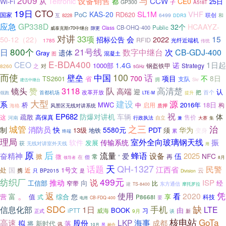
2009
与
设备销售
Teltronic
CCW
从
CE0
Wi-Fi
都
25日
子
GP300
A518T
19日
CTO
SL1M
VHF
KAS-20
PoC
RD620
国家
联创
互
6499
和
8228
DDR3
应急
GP338D
HCAAYZ-
32个
CB-OHQ-400
Public
威泰克斯r70中继台
Class
隙更
对讲
33项
15
50-12（22）
会
2022
招标公告
RFID
光纤近端机
1785
传统
800个
21号线
数字中继台
日
次
CB-GDJ-400
遗体
Gray
混凝土
图
E-BDA400
CEO
1日起
诺
1000部
1.4G
钢盔铁甲
Strategy
之
对
8260
5GHz
而使
100
话
壁垒
中国
700
项目
不
8日
TS2601
省
支队
拥
建伍中继台
Skr
队
3118
高清楚
镜头
赞
高端
迎
认
改革开放
把
首个
首都机场
领跑
LTE-M
提升
大型
建设
源
系
桥
MWC
2016年
18日
启用
构
中
海格
风景区无线对讲系统
质押
祝
EP682
防爆对讲机
车辆
体
疏散
这
高保真
售价
行政执法
自立
河南
兼
大赛
集
之三
城管
治
消防员
制
快
5580元
PDT
华为
13级
须
地铁
变身
累
终端
理局
室外全向玻璃钢天线
振
传输系统
软件
发展
获
无线对讲室外天线
用
后
原
蜂语
奋精神
流量
设备
2025
爱
伍
NFC
掀
微
常
再
但
”
在
8月
领导者
天
话题
QH-1327
民警
江西省
处
国
1号文
近
云
携
BP2015
只
是
Division
499元
纺织厂
说
推动
ISP
向
工信部
经
窄带
比
建
东方通信
摩托罗拉
TS-8400
。
返
凭
使用
2020
看
富
营
值
综合
您
享
科技
式
P8668i
要
电用
CB-FDQ-400
SDC
手机
缺
1日
信息化部
LTE
由
BOOK
威海
iPTT
习
正式
谈
9月
新
核电站
GoTa
高速
LKP
海事
股份
成都
拟
将
新时代
落
讯
黑
10月
融合