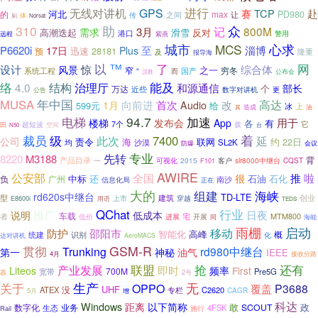
进行
无线对讲机
GPS
TCP
赴
赛
河北
的
max
PD980
之间
传
让
刷
体
Norsat
310
助
众
记
800M
3月
需求
高潮迭起
滑雪
反对
港口
警用
远程
紫燕
城市
MCS
心求
P6620i
至
淄博
17日
Plus
28181
预
迅速
及
隆重
报导海
™
以
了
网
综合体
设计
惊
风景
之一
窄
穷冬
系统工程
“
国产
而
公布会
汉胜
络
能及
结构
治理厅
4.0
和源通信
部长
个
万达
近些
数字对讲机
公告
更
MUSA
年中国
高达
首次
向前进
改
1月
Audio
599元
给
上
冰
油
造成
其
电梯
94.7
加速
楼梯
用于
发布会
App
各
有
它
7个
田
超短波
拨
空间
台
N50
级
着
裁员
此次
7400
延
公司
联网
约
22日
责令
海
沙漠
SL2K
均
防爆
会议
专业
先转
8220
M3188
产品目录
背
可视化
一
2015
F101
客户
slr8000中继台
CQST
AWIRE
公安部
全国
推
啦
很
中标
还
石油
石化
负
广州
南沙
信息化局
正在
大的
海峡
组建
rd620s中继台
TD-LTE
建筑
型
上市
穿越
创业
E8600i
用语
TEDS
行业
推广
QChat
日夜
说明
低成本
车载
宅
MTM800
者
进展
低价
开展
同
海能
雨棚
启动
移动
防护
邵阳市
智能化
高峰
概
识别
统建
化
达对讲机
AeroMACS
GSM-R
贯彻
Trunking
rd980中继台
第一
神秘
油气
IEEE
4月
接收分路
联盟
抢
产业发展
还有
即时
频率
Liteos
First
700M
Pre5G
宽带
2号
器
关于
生产
无
OPPO
P3688
覆盖
UHF
没
ATEX
专栏
C2620
CAGR
5月
增
科达
Windows
距离
以下简称
政
数字化
业务
敢
SCOUT
4FSK
生态
施行
Rail