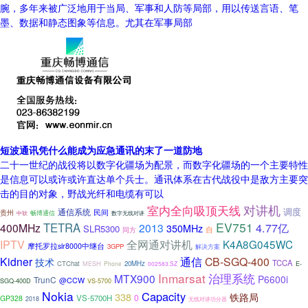
腕，多年来被广泛地用于当局、军事和人防等局部，用以传送言语、笔
墨、数据和静态图象等信息。尤其在军事局部
短波通讯凭什么能成为应急通讯的末了一道防地
二十一世纪的战役将以数字化疆场为配景，而数字化疆场的一个主要特性
是信息可以或许或许直达单个兵士。通讯体系在古代战役中是敌方主要突
击的目的对象，野战光纤和电缆有可以
对讲机
室内全向吸顶天线
调度
通信系统
民间
贵州
畅博通信
中软
数字无线对讲
EV751
TETRA
4.77亿
400MHz
2013
350MHz
SLR5300
同方
自
IPTV
全网通对讲机
K4A8G045WC
摩托罗拉slr8000中继台
3GPP
解决方案
通信
Kidner
CB-SGQ-400
技术
TCCA
CTChat
MESH
20MHz
E-
002583.SZ
Phone
Inmarsat
治理系统
MTX900
P6600i
TrunC
@CCW
SGQ-400D
VS-5700
Nokia
Capacity
338
铁路局
0
VS-5700H
GP328
2018
无线对讲功分器