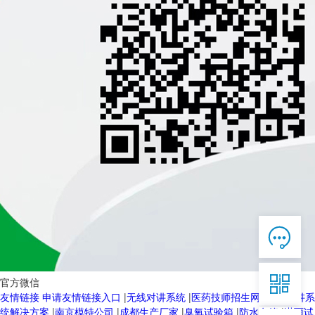

在线客服

7*12 QQ在线，服务咨询

官方微信
友情链接
申请友情链接入口
|
无线对讲系统
|
医药技师招生网
|
无线对讲系
服务热线
统解决方案
|
南京模特公司
|
成都生产厂家
|
臭氧试验箱
|
防水套管
|
淋雨试