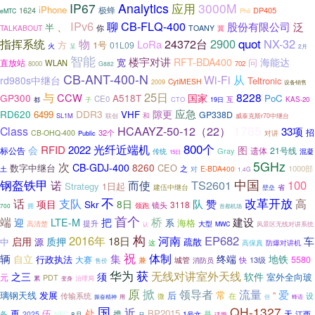
IP67
Analytics
应用
3000M
iPhone
极蜂
DP405
1624
Phil
eMTC
IPv6
聊
CB-FLQ-400
泛
、
股份有限公司
半
TALKABOUT
你
TOANY
冀
quot
24372台
2900
NX-32
指挥系统
物
LoRa
方
1号
01L09
火
某
2月
智能
楼宇对讲
RFT-BDA400
海能达
宽
问
直放站
WLAN
8000
702
G882
CB-ANT-400-N
从
Wi-Fi
rd980s中继台
Teltronic
CytiMESH
2009
设备销售
25日
与
8228
CCW
国家
GP300
A518T
PoC
CE0
子
CTO
互
KAS-20
都
19日
应急
DDR3
隙更
RD620
6499
VHF
GP338D
SL1M
和
联创
威泰克斯r70中继台
1785
HCAAYZ-50-12（22）
Class
33项
招
32个
CB-OHQ-400
对讲
Public
800个
光纤近端机
RFID
2022
会
图
标公告
遗体
21号线
Gray
传统
混凝
15日
5GHz
次
CB-GDJ-400
8260
CEO
数字中继台
之
1000部
对
E-BDA400
土
1.4G
钢盔铁甲
中国
TS2601
100
诺
而使
Strategy
1日起
建伍中继台
壁垒
省
不
改革开放
高
话
支队
队
赞
项目
8日
Skr
3118
镜头
领跑
拥
700
首都机场
首个
端
桥
LTE-M
把
建设
迎
系
海格
提升
高清楚
大型
风景区无线对讲系统
认
MWC
构
2016年
EP682
河南
18日
车
启用
质押
中
疏散
源
这
高保真
防爆对讲机
祝
体制
集
辆
终端
自立
地铁
行政执法
大赛
5580
兼
13级
城管
消防员
快
售价
华为
获
无线对讲室外天线
之三
须
软件
室外全向玻
元
PDT
累
变身
治理局
掀
原
领导者
流量
爱
常
璃钢天线
发展
后
”
传输系统
在
设
微
用
但
振奋精神
蜂语
国
QH-1327
近
处
再
伍
BP2015
携
天
备
是
江西
2025
1号文
NFC
8月
话题
只