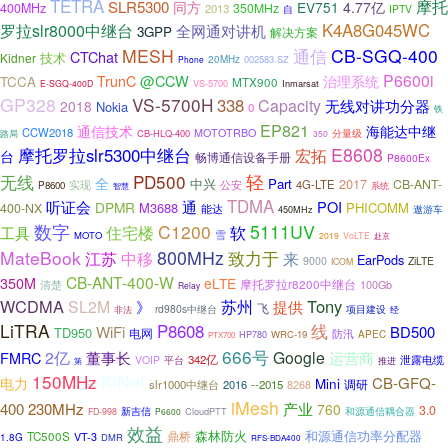
TETRA
摩托
SLR5300
同方
EV751
4.77亿
400MHz
350MHz
2013
自
IPTV
K4A8G045WC
罗拉slr8000中继台
全网通对讲机
3GPP
解决方案
MESH
通信
CB-SGQ-400
CTChat
技术
Kidner
20MHz
002583.SZ
Phone
P6600i
@CCW
TrunC
治理系统
TCCA
MTX900
VS-5700
Inmarsat
E-SGQ-400D
GP328
VS-5700H
338
Capacity
无线对讲功分器
2018
Nokia
0
铁
EP821
通信技术
海能达中继
CCW2018
MOTOTRBO
分量级
CB-HLQ-400
路局
350
E8608
摩托罗拉slr5300中继台
宏拓
台
畅博通信设备手册
P8600Ex
轻
无线
PD500
全
中兴
Part
2017
CB-ANT-
实现
公安
4G-LTE
P8600
系统
智慧
TDMA
听证会
通
POI
DPMR
M3688
PHICOMM
400-NX
能达
遨游车
450MHz
数字
C1200
5111UV
软
住宅楼
工具
雪
MOTO
2019
VoLTE
赴京
MateBook
800MHz
致力于
来
江苏
中移
EarPods
9000
ZiLTE
ICOM
CB-ANT-400-W
350M
eLTE
清楚
摩托罗拉r8200中继台
100Gb
Relay
WCDMA
苏州
Tony
SL2M
提供
》
飞
rd980s中继台
非法
项目建设
经
LiTRA
P8608
线
WiFi
BD500
TD950
电网
防汛
WRC-19
APEC
HP780
PTX700
666号
2亿
Google
FMRC
董事长
运营商
342亿
泄露电缆
VOIP
平台
推进
第
150MHz
KiNet
CB-GFQ-
电力
Mini
调研
slr1000中继台
2016
--2015
8268
iMesh
400
230MHz
产业
760
3.0
新吉信
CloudPTT
和源通信耦合器
FD-998
P6600
效益
和源通信功率分配器
鼎桥
森林防火
TC500S
VT-3
1.8G
DMR
RFS-BDA400