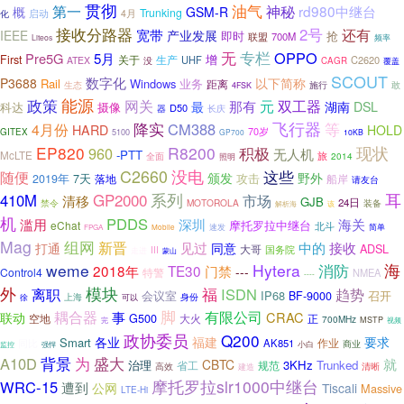
贯彻
油气
第一
神秘
rd980中继台
概
GSM-R
Trunking
化
启动
4月
接收分路器
2号
还有
宽带
IEEE
产业发展
抢
即时
联盟
700M
Liteos
频率
无
专栏
OPPO
Pre5G
5月
增
First
关于
生产
UHF
C2620
ATEX
没
CAGR
覆盖
SCOUT
数字化
P3688
以下简称
Rail
Windows
业务
距离
生态
施行
敢
4FSK
能源
政策
网关
那有
元
双工器
最
DSL
科达
摄像
湖南
D50
器
长庆
降实
飞行器
CM388
等
4月份
HARD
HOLD
70岁
GITEX
5100
GP700
10KB
现状
EP820
R8200
积极
960
无人机
-PTT
McLTE
旅
全面
2014
照明
C2660
没电
随便
这些
颁发
野外
7天
攻击
2019年
船岸
落地
请友台
GP2000
系列
耳
410M
清移
市场
GJB
24日
禁令
MOTOROLA
装备
解析海
该
机
PDDS
滥用
深圳
海关
摩托罗拉中继台
eChat
北斗
简单
速发
FPGA
Mobile
Mag
组网
新晋
中的
打通
见过
接收
同意
ADSL
大哥
国务院
III
走进
蒙山
weme
Hytera
消防
海
2018年
TE30
门禁
---
Control4
特警
NMEA
----
外
模块
离职
福
ISDN
趋势
会议室
IP68
召开
BF-9000
上海
身份
徐
可以
耦合器
脚
有限公司
事
CRAC
联动
空地
G500
大火
正
700MHz
MSTP
视频
完
政协委员
Q200
福建
各业
要求
Smart
作业
同比
AK851
商业
小白
监控
强悍
背景
为
A10D
盛大
就
CBTC
治理
3KHz
Trunked
省工
规范
高效
清晰
建造
摩托罗拉slr1000中继台
WRC-15
遭到
公网
Tiscali
Massive
LTE-Hi