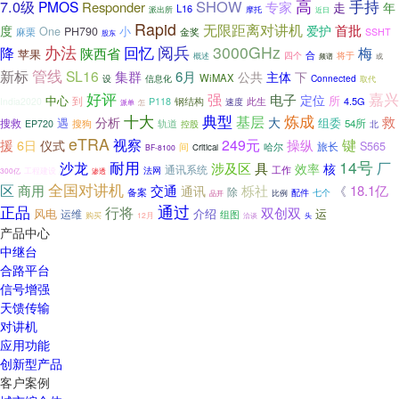
高
7.0级
SHOW
手持
PMOS
Responder
专家
走
年
L16
派出所
摩托
近日
Rapid
无限距离对讲机
爱护
首批
度
小
One
PH790
麻栗
金奖
SSHT
股东
办法
阅兵
3000GHz
降
回忆
梅
陕西省
苹果
四个
合
将于
概述
频谱
或
管线
新标
SL16
集群
6月
公共
主体
下
WiMAX
信息化
Connected
设
取代
好评
嘉兴
强
电子
定位
中心
所
到
钢结构
此生
4.5G
India2020
P118
速度
派单
怎
十大
炼成
典型
基层
救
分析
大
遇
组委
搜救
搜狗
54所
EP720
轨道
控股
北
eTRA
键
视察
249元
操纵
援
6日
仪式
S565
旅长
间
哈尔
Critical
BF-8100
14号
耐用
沙龙
具
厂
涉及区
核
效率
通讯系统
工作
法网
300亿
工程建设
渗透
全国对讲机
区
商用
交通
栎社
18.1亿
通讯
《
除
备案
配件
七个
比例
品开
通过
正品
行将
双创双
风电
介绍
运
运维
组图
购买
12月
洽谈
头
产品中心
中继台
合路平台
信号增强
天馈传输
对讲机
应用功能
创新型产品
客户案例