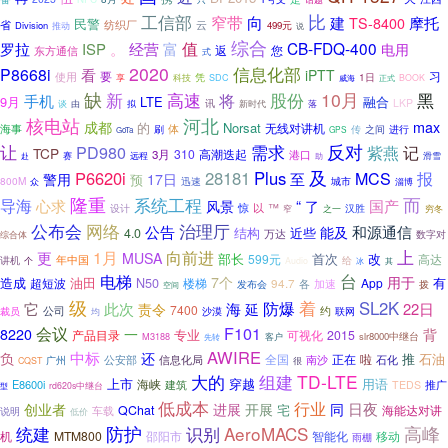
比
工信部
窄带
向
建
摩托
TS-8400
民警
省
纺织厂
云
Division
499元
推动
说
综合
富
值
CB-FDQ-400
罗拉
ISP
。
经营
电用
返
您
东方通信
式
2020
信息化部
P8668i
看
iPTT
要
使用
习
1日
享
科技
凭
SDC
威海
BOOK
正式
缺
股份
10月
新
高速
黑
手机
将
9月
LTE
融合
LKP
讯
谈
由
拟
新时代
落
核电站
河北
max
成都
的
Norsat
无线对讲机
海事
刷
体
之间
传
进行
GPS
GoTa
反对
让
需求
紫燕
PD980
记
TCP
310
高潮迭起
3月
港口
赛
远程
助
滑雪
赴
及
P6620i
28181
Plus
MCS
报
至
警用
17日
预
800M
迅速
众
城市
淄博
隆重
而
系统工程
导海
心求
国产
“
风景
了
惊
™
设计
以
之一
汉胜
窄
穷冬
网络
公布会
治理厅
和源通信
公告
能及
结构
近些
4.0
万达
数字对
综合体
上
1月
向前进
更
MUSA
首次
改
部长
599元
高达
年中国
讲机
个
给
Audio
其
冰
台
电梯
7个
用于
造成
油田
N50
有
超短波
楼梯
94.7
App
各
加速
发布会
拨
空间
级
着
SL2K
它
此次
防爆
海
延
22日
责令
7400
公司
约
沙漠
联网
裁员
均
会议
F101
8220
一
背
专业
产品目录
可视化
2015
M3188
slr8000中继台
客户
先转
AWIRE
中标
负
还
推
石油
正在
公安部
全国
啦
石化
信息化局
南沙
广州
CQST
很
组建
TD-LTE
大的
上市
穿越
用语
海峡
E8600i
推广
建筑
TEDS
型
rd620s中继台
低成本
行业
日夜
创业者
进展
开展
同
QChat
宅
海能达对讲
说明
车载
低价
统建
防护
AeroMACS
高峰
识别
机
MTM800
邵阳市
移动
智能化
雨棚