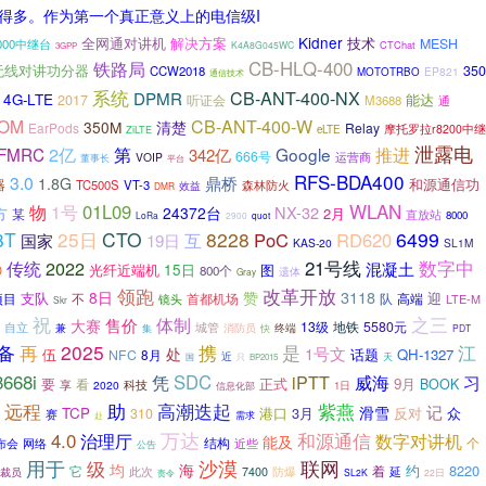
缓得多。作为第一个真正意义上的电信级I
Kidner
全网通对讲机
解决方案
技术
MESH
000中继台
CTChat
K4A8G045WC
3GPP
铁路局
CB-HLQ-400
无线对讲功分器
350
CCW2018
EP821
MOTOTRBO
通信技术
系统
CB-ANT-400-NX
DPMR
4G-LTE
能达
2017
听证会
M3688
通
COM
CB-ANT-400-W
350M
清楚
EarPods
Relay
摩托罗拉r8200中继
eLTE
ZiLTE
泄露电
2亿
第
FMRC
Google
推进
342亿
666号
VOIP
运营商
董事长
平台
RFS-BDA400
3.0
鼎桥
1.8G
和源通信功
器
TC500S
VT-3
森林防火
效益
DMR
WLAN
01L09
物
1号
NX-32
方
24372台
2月
某
直放站
8000
LoRa
quot
2900
8T
25日
CTO
8228
6499
互
PoC
RD620
国家
19日
KAS-20
SL1M
21号线
传统
2022
数字中
混凝土
光纤近端机
15日
图
D
800个
遗体
Gray
领跑
改革开放
3118
8日
赞
支队
项目
不
首都机场
队
迎
镜头
高端
LTE-M
Skr
祝
之三
售价
体制
大赛
13级
地铁
5580元
城管
自立
兼
消防员
终端
集
快
PDT
备
再
2025
携
是
江
1号文
处
伍
话题
QH-1327
NFC
8月
近
天
国
只
BP2015
668i
SDC
威海
凭
iPTT
习
要
正式
9月
看
BOOK
享
2020
科技
信息化部
1日
远程
助
高潮迭起
紫燕
记
滑雪
TCP
港口
3月
310
反对
众
赛
赴
需求
4.0
万达
和源通信
治理厅
数字对讲机
能及
结构
布会
网络
近些
个
公告
用于
级
沙漠
联网
均
海
约
8220
它
着
裁员
此次
7400
防爆
延
责令
SL2K
22日