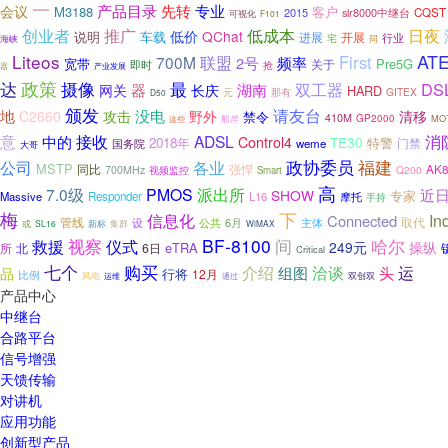
一
先转
会议
产品目录
专业
M3188
客户
2015
slr8000中继台
CQST
可视化
F101
创业者
推广
低成本
日夜
低价
QChat
车载
说明
进展
开展
行业
宅
海峡
同
AT
Liteos
联盟
First
700M
2号
频率
宽带
Pre5G
关于
即时
抢
产业发展
器
达
政策
摄像
最
DS
双工器
器
湖南
网关
长庆
HARD
GITEX
元
那有
D50
颁发
没电
请友台
地
C2660
攻击
野外
清移
禁令
410M
船岸
GP2000
MO
这些
意
接收
ADSL
消
中的
Control4
TE30
2018年
特警
国务院
weme
门禁
大哥
公司
政协委员
福建
各业
MSTP
同比
强悍
AK
700MHz
视频监控
Q200
Smart
高
7.0级
PMOS
派出所
近
SHOW
专家
Massive
Responder
L16
摩托
手持
梅
下
信息化
In
Connected
管线
设
公共
6月
取代
主体
或
SL16
新标
集群
WiMAX
视察
BF-8100
哈尔
救援
间
仪式
249元
操纵
eTRA
所
北
6日
Critical
购买
七个
介绍
洽谈
运
组图
头
品
行将
12月
比例
风电
双创双
运维
通过
产品中心
中继台
合路平台
信号增强
天馈传输
对讲机
应用功能
创新型产品