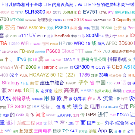
以解释相对于全球 LTE 的建设高潮，Vo LTE 业务的进展却相对平
SLR5300
EV751
自
400MHz
2013
350MHz
摩托罗拉slr8
同方
TETRA
4.77亿
IPTV
5700
2018
0
Capacity
MTX900
治理系统
GP328
Inmarsat
P6600i
Nokia
VS-5700H
338
宏拓
册
P8600
全
公安
P8600Ex
智慧
Part
E8608
PD500
无线
实现
轻
中兴
雪
5111UV
800MHz
I
致力于
软
2019
MateBook
江苏
VoLTE
赴京
中移
来
9000
TRA
线
BD500
HP780
WRC-19
WiFi
APEC
TD950
防汛
电网
P8608
PTX700
CloudPTT
P6600
FD-998
760
产业
信
和源通信耦合
CB-GFQ-400
230MHz
iMesh
、
冀
IPv6
指挥系统
你
半
股份有限公司
聊
TOANY
火
泛
CB-FLQ-400
UT
GP300
CE0
A51
2009
Wi-Fi
Teltronic
CCW
子
ytiMESH
与
都
从
设备销售
HCAAYZ-50-12（22）
1785
33项
-400
32个
会
RFI
Public
对讲
招标公告
壁垒
省
中国
话
Strategy
建伍中继台
而使
700
拥
诺
1日起
TS2601
100
18日
源
高保真
疏散
EP682
车辆
2016年
构
河南
这
防爆对讲机
押
行政执法
用
原
常
流量
设
钢天线
掀
后
传输系统
在
领导者
微
蜂语
”
爱
振奋精神
但
综合
电用
P8
TS-8400
使用
ISP
经营
式
您
。
值
富
返
罗拉
CB-FDQ-400
进行
河北
GPS
让
的
传
体
PD980
GoTa
刷
站
成都
之间
max
Norsat
无线对讲机
而
窄
重
设计
以
穷冬
系统工程
™
综合体
了
国产
“
之一
公
惊
风景
汉胜
App
超短波
拨
上
电梯
楼梯
7个
空间
加速
N50
94.7
有
公司
台
发布会
各
油田