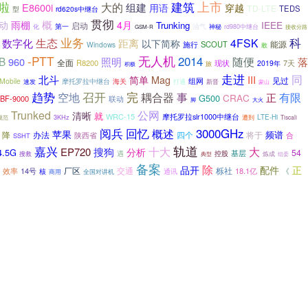
啦
建筑
上市
大的
E8600i
组建
用语
穿越
TD-LTE
TEDS
型
rd620s中继台
贯彻
概
动
雨棚
4月
IEEE
Trunking
启动
油气
第一
神秘
化
rd980中继台
GSM-R
接收分路
业务
科
数字化
生态
4FSK
距离
以下简称
能源
施行
SCOUT
Windows
敢
-PTT
无人机
2014
B
照明
随便
960
落
全面
R8200
7天
现状
2019年
旅
积极
走进
同
北斗
Mag
III
简单
见过
组网
Mobile
海关
速发
摩托罗拉中继台
打通
新晋
蒙山
趋势
召开
完
耦合器
事
有限
空地
正
CRAC
G500
BF-9000
联动
大火
脚
Trunked
公网
清晰
就
WRC-15
摩托罗拉slr1000中继台
3KHz
LTE-Hi
遭到
Tiscali
规范
阅兵
回忆
概述
3000GHz
苹果
频谱
降
办法
四个
陕西省
将于
合
SSHT
轨道
嘉兴
十大
大
EP720
搜狗
分析
4.5G
54
基层
遇
搜救
控股
典型
炼成
组委
备案
除
品开
配件
正
交通
栎社
14号
厂区
18.1亿
《
效率
核
全国对讲机
通讯
商用