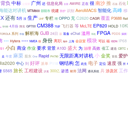
中标
南沙
推
背负
广州
很
信息化局
石化
AWIRE
正在
还
石油
公安部
全国
智能化
高峰
海能达对讲机
AeroMACS
移
统建
识别
MTM800
邵阳市
防护
EX
还有
生产
覆盖
专栏
无
C2620
5月
OPPO
P3688
CAGR
增
Rail
没
UHF
CM388
L
等
EP820
10K
飞行器
McLTE
4月份
HOLD
GP700
降实
70岁
5100
FPGA
解析海
GJB
滥用
24日
eChat
系列
装备
PDDS
TOROLA
该
深圳
耳机
市场
身份
模块
----
---
防
离职
IP68
Hytera
可以
福
会议室
徐
NMEA
上海
ISDN
海外
小白
盛大
商业
要求
为
作业
背景
高效
省工
A10D
治理
851
建造
CBTC
麻栗
无限距离对讲机
小
金奖
爱护
日
Rapid
股东
年度
走
PH790
首批
One
好评
钢结构
怎
电子
速度
dia2020
强
中心
到
派单
P118
此生
定位
所
旅长
工程建设
工作
法网
具
S565
渗透
涉及区
键
300亿
耐用
通讯系统
沙龙