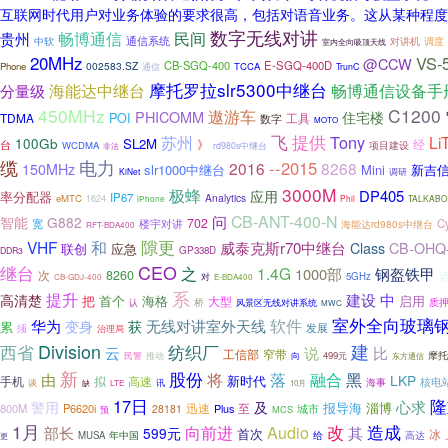
互联网时代用户对业务体验的要求很高，包括对语音业务。这从某种程度上可
数字无线对讲
畅博通信
民间
贵州
中软
通信系统
对讲机
调度
室内全向吸顶天线
20MHz
VS-
@CCW
CB-SGQ-400
E-SGQ-400D
002583.SZ
Phone
通信
TCCA
TrunC
摩托罗拉slr5300中继台
海能达中继台
畅博通信设备手
分量级
450MHz
C1200
遨游车
PHICOMM
住宅楼
TDMA
POI
工具
数字
MOTO
飞
提供
苏州
Tony
Li
100Gb
SL2M
经
》
台
项目建设
WCDMA
rd980s中继台
非法
缆
电力
--2015
2016
8268
150MHz
slr1000中继台
Mini
新吉
KiNet
调研
3000M
极蜂
应用
DP405
率分配器
IP67
Analytics
eMTC
1624
Phil
TALKABO
iPhone
CB-ANT-400-N
问
智能
G882
702
楼宇对讲
C
宽
海能达rd980s中继台
RFT-BDA400
隙更
和
VHF
威泰克斯r70中继台
Class
CB-OHQ
联创
应急
GP338D
DDR3
CEO
继台
之
1.4G
1000部
钢盔铁甲
次
8260
对
5GHz
CB-GDJ-400
E-BDA400
系
提升
建设
中
高清楚
把
首个
海格
启用
大型
质
桥
风景区无线对讲系统
认
MWC
室外全向玻璃
软件
华为
无线对讲室外天线
变身
获
累
发展
须
治理局
Division
建
西省
纺织厂
云
说
比
工信部
窄带
民警
向
499元
摩托
推动
东方通信
新
股份
将
由
落
融合
黑
LKP
手机
拟
高速
新时代
核电
谈
讯
海事
缺
LTE
10月
17日
隆
心求
警用
及
报导海
淄博
迅速
至
800M
P6620i
Plus
28181
城市
预
MCS
1月
向前进
改
造成
部长
Audio
其
599元
首次
冰
高达
MUSA
年中国
给
更