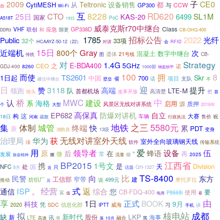
子
2009
CE0
从
Teltronic
设备销售
都
CytiMESH
与
CCW
GP300
台
Wi-Fi
互
8228
RD620
CTO
25日
SL1M
KAS-20
6499
国家
A518T
PoC
19日
威泰克斯r70中继台
Class
VHF
联创
GP338D
应急
和
隙更
DDR3
CB-OHQ-400
1785
招标公告
2022
光纤
Public
33项
32个
HCAAYZ-50-12（22）
对讲
会
RFID
15日
Gray
近端机
800个
次
混凝土
数字中继台
遗体
21号线
CB-
图
传统
对
Strategy
1.4G
E-BDA400
5GHz
之
CEO
诺
GDJ-400
8260
1000部
钢盔铁甲
100
拥
8
而使
TS2601
1日起
Skr
中国
700
省
项目
支队
话
建伍中继台
壁垒
不
日
迎
3118
提升
赞
高端
领跑
队
LTE-M
首都机场
高清楚
改革开放
镜头
把
首
桥
中
MWC
认
建设
海格
系
启用
源
质押
风景区无线对讲系统
个
大型
2016年
高保真
自立
EP682
防爆对讲机
这
大赛
构
18日
车辆
售价
祝
河南
行政执法
疏散
之三
5580元
集
体制
城管
地铁
终端
快
累
兼
PDT
变身
13级
消防员
无线对讲室外天线
华为
治理局
获
室外全向玻璃钢天线
软件
传输系统
须
爱
用
领导者
设备
原
蜂语
伍
后
在
再
微
常
”
发展
2025
流量
但
掀
振奋精神
BP2015
江西省
携
1号文
是
天
处
国
Division
NFC
只
话题
QH-1327
8月
近
TS-8400
比
向
东方
民警
工信部
窄带
建
纺织厂
499元
摩托罗拉
说
推动
云
经营
ISP
式
返
通信
综合
您
。
要
CB-FDQ-400
使用
P8668i
富
电用
值
看
由
享
1日
正式
BOOK
科技
9月
2020
凭
信息化部
SDC
威海
习
iPTT
谈
手机
拟
核电站
成都
缺
新时代
LKP
股份
新
讯
海事
融合
LTE
高速
将
10月
黑
落