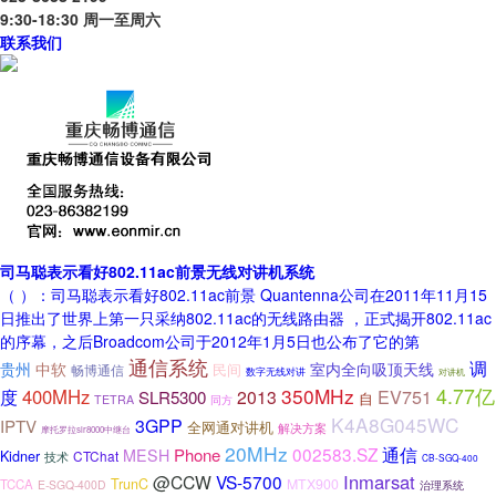
9:30-18:30 周一至周六
联系我们
司马聪表示看好802.11ac前景无线对讲机系统
（ ）：司马聪表示看好802.11ac前景 Quantenna公司在2011年11月15
日推出了世界上第一只采纳802.11ac的无线路由器 ，正式揭开802.11ac
的序幕，之后Broadcom公司于2012年1月5日也公布了它的第
通信系统
调
中软
室内全向吸顶天线
贵州
民间
畅博通信
数字无线对讲
对讲机
350MHz
4.77亿
度
400MHz
EV751
2013
SLR5300
自
TETRA
同方
K4A8G045WC
3GPP
IPTV
全网通对讲机
解决方案
摩托罗拉slr8000中继台
20MHz
通信
002583.SZ
Phone
MESH
Kidner
CTChat
技术
CB-SGQ-400
Inmarsat
@CCW
VS-5700
TrunC
MTX900
TCCA
E-SGQ-400D
治理系统