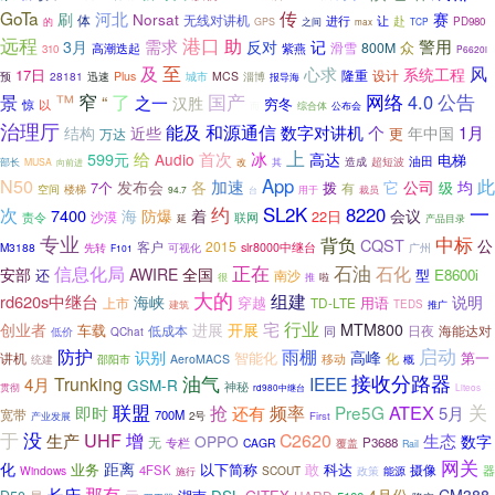
GoTa
传
河北
刷
Norsat
赛
体
无线对讲机
让
进行
赴
PD980
的
GPS
之间
TCP
max
远程
港口
助
需求
警用
3月
反对
记
众
滑雪
800M
高潮迭起
紫燕
310
P6620i
至
风
及
心求
系统工程
17日
隆重
设计
28181
Plus
MCS
淄博
预
迅速
城市
报导海
™
国产
景
窄
了
网络
4.0
公告
“
之一
汉胜
穷冬
惊
以
而
公布会
综合体
治理厅
和源通信
能及
数字对讲机
个
1月
结构
近些
年中国
更
万达
上
599元
给
首次
冰
高达
Audio
电梯
油田
造成
超短波
部长
MUSA
向前进
改
其
N50
App
此
发布会
加速
均
各
它
公司
7个
拨
级
有
楼梯
空间
94.7
用于
裁员
台
约
一
SL2K
8220
次
7400
海
防爆
着
会议
22日
沙漠
联网
责令
延
产品目录
专业
中标
背负
CQST
公
客户
2015
M3188
slr8000中继台
先转
可视化
广州
F101
正在
石油
信息化局
石化
安部
AWIRE
全国
还
型
E8600i
南沙
很
推
啦
大的
组建
rd620s中继台
海峡
说明
穿越
用语
上市
TD-LTE
建筑
TEDS
推广
行业
进展
宅
创业者
开展
MTM800
车载
低成本
海能达对
日夜
同
低价
QChat
启动
防护
雨棚
识别
高峰
智能化
第一
讲机
化
AeroMACS
移动
概
统建
邵阳市
油气
接收分路器
Trunking
IEEE
4月
GSM-R
神秘
贯彻
rd980中继台
Liteos
联盟
频率
ATEX
关
即时
抢
Pre5G
还有
5月
宽带
700M
产业发展
2号
First
于
没
UHF
增
C2620
生产
生态
OPPO
数字
无
P3688
专栏
CAGR
覆盖
Rail
网关
化
距离
业务
以下简称
敢
科达
摄像
4FSK
器
Windows
SCOUT
政策
能源
施行
长庆
那有