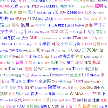
4月份
CM388
元
湖南
DSL
GITEX
D50
HARD
最
5100
降实
双工器
960
照明
70岁
EP820
GP700
等
HOLD
McLTE
R8200
飞行器
10KB
全面
积
-PTT
现状
7天
2014
颁发
无人机
旅
落地
C2660
没电
这些
随便
2019年
攻击
极
野外
清移
410M
GJB
请友台
市场
禁令
GP2000
系列
船岸
解析海
MOTOROLA
该
摩托罗
装备
滥用
eChat
FPGA
速发
深圳
PDDS
Mobile
24日
耳机
组网
拉中继台
北斗
新晋
蒙山
见过
同意
海关
III
走进
大
Mag
打通
简单
ADSL
国务院
接收
---
TE30
Hytera
门禁
Control4
哥
特警
---
weme
中的
2018年
上海
可以
模块
趋势
会议室
身份
徐
福
海外
离职
ISDN
-
NMEA
IP68
消防
700MHz
完
CRAC
正
事
召开
联动
脚
大火
空地
G500
有限公司
BF-9000
耦合器
Smart
政协委员
MSTP
同比
福建
强悍
视频监控
Q200
小白
AK851
各业
商业
背景
要求
规范
治理
省工
建造
高效
CBTC
作业
A10D
为
盛大
Trunked
就
清晰
Tiscali
WRC-15
摩托罗拉
遭到
3KHz
LTE-Hi
公网
L16
Responder
摩
派出所
slr1000中继台
Massive
SHOW
7.0级
PMOS
托
高
年度
麻栗
Rapid
走
手持
小
One
近日
PH790
专家
无限距离对讲机
股东
金奖
陕西省
爱护
首批
SSHT
3000GHz
四个
合
阅兵
降
回忆
办法
苹果
概述
梅
WiMAX
主体
管线
下
频谱
集群
将于
公共
信息化
或
设
新标
6月
SL16
取代
怎
中心
到
India2020
速度
钢结构
强
此生
Connected
好评
派单
P118
遇
轨道
4.5G
十大
EP720
嘉兴
分析
控股
搜狗
定位
搜救
基
所
电子
典型