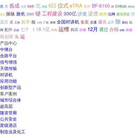
仪式
炼成
6日
北
eTRA
BF-8100
大
视察
Critical
层
54所
组委
间
救援
249元
键
渗透
工程建设
旅长
300亿
操纵
沙龙
涉
耐用
S565
法网
通讯系统
哈尔
除
效率
全国对讲机
及区
核
通讯
备案
具
交通
品开
栎社
比
厂区
商用
工作
14号
运维
12月
18.1亿
通过
介绍
七个
《
配件
购买
例
风电
行将
洽谈
正品
组图
运
双创双
头
产品中心
中继台
合路平台
信号增强
天馈传输
对讲机
应用功能
创新型产品
客户案例
城市综合体
超高层
隧道管廊
公共安全
星级酒店
制造业及化工