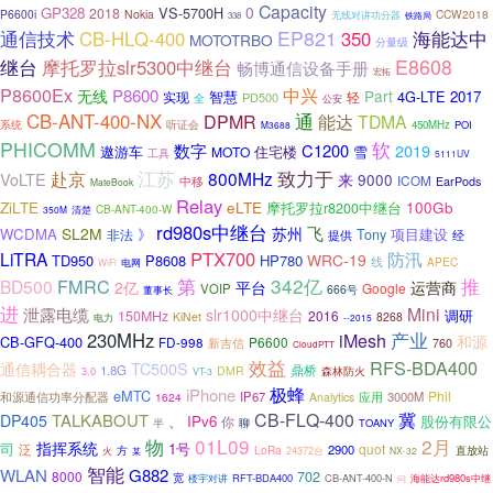
Capacity
0
GP328
VS-5700H
2018
P6600i
Nokia
CCW2018
无线对讲功分器
338
铁路局
通信技术
EP821
CB-HLQ-400
350
海能达中
MOTOTRBO
分量级
E8608
继台
摩托罗拉slr5300中继台
畅博通信设备手册
宏拓
P8600Ex
中兴
P8600
无线
Part
智慧
4G-LTE
2017
轻
实现
PD500
全
公安
CB-ANT-400-NX
通
DPMR
能达
TDMA
系统
听证会
450MHz
POI
M3688
PHICOMM
软
数字
C1200
2019
遨游车
雪
MOTO
住宅楼
工具
5111UV
江苏
致力于
赴京
800MHz
VoLTE
来
9000
ICOM
中移
EarPods
MateBook
Relay
eLTE
ZiLTE
100Gb
摩托罗拉r8200中继台
CB-ANT-400-W
350M
清楚
rd980s中继台
飞
SL2M
苏州
WCDMA
项目建设
》
Tony
非法
经
提供
PTX700
防汛
LiTRA
WRC-19
TD950
P8608
HP780
线
APEC
电网
WiFi
第
342亿
FMRC
推
BD500
2亿
平台
运营商
Google
VOIP
666号
董事长
进
Mini
泄露电缆
slr1000中继台
调研
150MHz
2016
KiNet
8268
电力
--2015
230MHz
产业
iMesh
和源
CB-GFQ-400
FD-998
P6600
新吉信
760
CloudPTT
效益
RFS-BDA400
TC500S
通信耦合器
鼎桥
1.8G
DMR
3.0
森林防火
VT-3
极蜂
iPhone
eMTC
Phil
和源通信功率分配器
IP67
应用
3000M
1624
Analytics
CB-FLQ-400
冀
TALKABOUT
DP405
、
IPv6
股份有限公
你
半
聊
TOANY
01L09
2月
物
指挥系统
司
1号
quot
泛
2900
LoRa
方
直放站
火
24372台
NX-32
某
智能
WLAN
G882
702
8000
宽
RFT-BDA400
CB-ANT-400-N
海能达rd980s中继
楼宇对讲
问