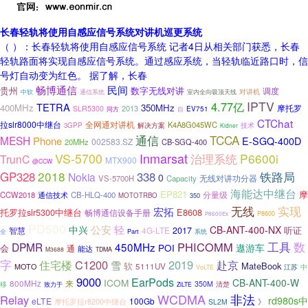
长春轻轨将使用自感应信号系统对讲机巡更系统
（ ）：长春轻轨将使用自感应信号系统 记者4日从相关部门获悉，长春
轻轨路面将实现自感应信号系统。通过感应系统，当轻轨临近路口时，信
号灯自动变为红色。 据了解，长春
畅博通信
民间
数字无线对讲
贵州
调度
对讲机
中软
通信系统
室内全向吸顶天线
IPTV
4.77亿
TETRA
400MHz
350MHz
摩托罗
2013
SLR5300
EV751
同方
自
CTChat
拉slr8000中继台
全网通对讲机
K4A8G045WC
技术
3GPP
解决方案
Kidner
通信
TCCA
MESH
Phone
E-SGQ-400D
002583.SZ
20MHz
CB-SGQ-400
Inmarsat
VS-5700
P6600i
治理系统
TrunC
MTX900
@CCW
2018
GP328
338
铁路局
Nokia
0
无线对讲功分器
VS-5700H
Capacity
海能达中继台
EP821
分量级
摩
CCW2018
通信技术
CB-HLQ-400
MOTOTRBO
350
无线
实现
宏拓
E8608
托罗拉slr5300中继台
畅博通信设备手册
P8600
P8600Ex
PD500
轻
中兴
公安
CB-ANT-400-NX
听证
智慧
4G-LTE
2017
全
系统
Part
数
PHICOMM
工具
DPMR
450MHz
POI
遨游车
会
通
能达
M3688
TDMA
字
住宅楼
C1200
2019
赴京
雪
软
MateBook
5111UV
MOTO
江苏
中
VoLTE
9000
EarPods
ICOM
CB-ANT-400-W
800MHz
来
350M
清楚
移
致力于
ZiLTE
WCDMA
非法
Relay
rd980s中
eLTE
100Gb
摩托罗拉r8200中继台
》
SL2M