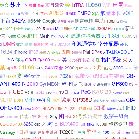
苏州
经
TD950
电网
飞
继台
项目建设
WiFi
LiTRA
提供
P8608
Tony
APEC
董事长
VOIP
FMRC
2亿
第
防汛
BD500
WRC-19
线
PTX700
HP780
平台
342亿
电力
666号
Google
泄露电缆
150MHz
推进
运营商
KiNet
新吉
Mini
230MHz
--2015
调研
slr1000中继台
CB-GFQ-400
2016
8268
FD-998
信
1.8G
和源通信耦合器
CloudPTT
iMesh
760
P6600
TC500S
3.0
VT-
产业
DMR
和源通信功率分配器
效益
鼎桥
森林防火
3
RFS-BDA400
eMTC
1624
iPhone
IP67
TALKABOUT
应用
Phil
DP405
极蜂
Analytics
3000M
半
冀
你
指挥系统
火
IPv6
CB-FLQ-400
股份有限公司
泛
方
、
聊
TOANY
某
01L09
2月
智
24372台
8000
2900
1号
quot
物
LoRa
直放站
NX-32
WLAN
宽
海能达rd980s中继台
能
702
CB-
G882
楼宇对讲
问
RFT-BDA400
ANT-400-N
GP300
2009
Wi-Fi
CytiMESH
Teltronic
都
从
设备销售
与
CE0
KAS-20
PoC
19日
子
25日
A518T
RD620
CCW
CTO
互
6499
国家
8228
VHF
和
隙更
GP338D
CB-
SL1M
联创
DDR3
应急
威泰克斯r70中继台
Class
OHQ-400
33项
RFID
32个
HCAAYZ-50-12（22）
1785
Public
对讲
招标公告
会
图
混凝土
数字中继台
传统
21号线
800个
Gray
次
15日
遗体
2022
光纤近端机
对
E-BDA400
8260
诺
之
钢盔铁甲
CB-GDJ-400
1000部
CEO
1.4G
5GHz
壁垒
TS2601
1日起
Strategy
建伍中继台
话
中国
100
省
支队
而使
700
拥
项目