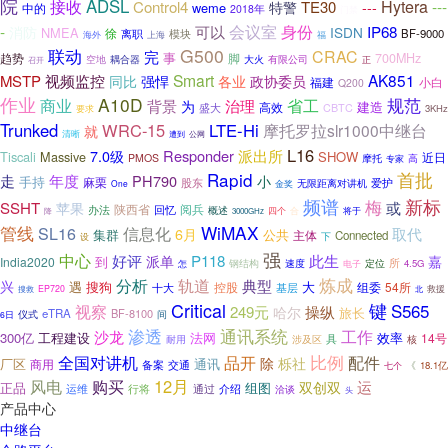
院
ADSL
接收
Hytera
---
Control4
TE30
特警
---
weme
中的
2018年
门禁
会议室
身份
-
可以
IP68
消防
ISDN
NMEA
徐
离职
BF-9000
模块
上海
海外
福
G500
联动
CRAC
完
事
趋势
脚
700MHz
耦合器
大火
有限公司
空地
正
召开
Smart
AK851
MSTP
视频监控
同比
强悍
各业
政协委员
小白
福建
Q200
作业
A10D
省工
规范
商业
背景
治理
为
建造
高效
盛大
CBTC
3KHz
要求
Trunked
WRC-15
LTE-Hi
摩托罗拉slr1000中继台
就
清晰
公网
遭到
L16
派出所
Responder
7.0级
Tiscali
Massive
SHOW
近日
PMOS
摩托
高
专家
Rapid
首批
走
年度
PH790
小
手持
麻栗
股东
爱护
无限距离对讲机
One
金奖
新标
频谱
梅
SSHT
或
苹果
陕西省
阅兵
办法
回忆
概述
四个
合
将于
降
3000GHz
管线
WiMAX
SL16
信息化
取代
6月
集群
公共
主体
Connected
下
设
强
中心
好评
派单
P118
此生
嘉
到
India2020
速度
定位
所
怎
钢结构
4.5G
电子
分析
炼成
轨道
典型
兴
遇
大
搜狗
控股
组委
54所
基层
十大
救援
搜救
EP720
北
Critical
键
S565
视察
操纵
249元
哈尔
旅长
eTRA
BF-8100
仪式
间
6日
渗透
通讯系统
工作
沙龙
300亿
工程建设
法网
效率
14号
涉及区
具
核
耐用
比例
全国对讲机
品开
配件
除
栎社
厂区
商用
通讯
交通
备案
七个
《
18.1亿
风电
12月
购买
运
双创双
正品
组图
通过
运维
行将
介绍
洽谈
头
产品中心
中继台