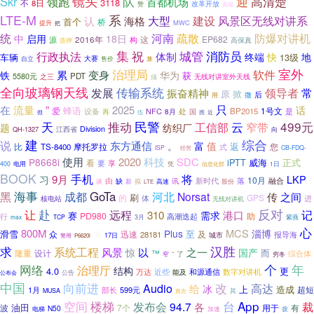
镜头
迎
高清楚
Skr
领跑
队
首都机场
3118
不
8日
改革开放
赞
高端
LTE-M
系
大型
风景区无线对讲系
建设
认
海格
首个
桥
MWC
提升
把
统
防爆对讲机
河南
疏散
中
启用
18日
EP682
源
2016年
构
这
高保真
质押
集
城管
消防员
祝
行政执法
体制
地
终端
快
车辆
13级
大赛
售价
自立
兼
治理局
室外
软件
铁
累
变身
华为
获
5580元
PDT
之三
无线对讲室外天线
须
全向玻璃钢天线
发展
传输系统
振奋精神
领导者
常
原
掀
后
微
用
”
只
在
流量
2025
话
蜂语
1号文
爱
NFC
BP2015
是
设备
8月
处
国
再
但
伍
携
近
天
推动
民警
499元
工信部
云
窄带
题
纺织厂
江西省
Division
QH-1327
向
建
综合
说
东方通信
。
富
值
返
比
摩托罗拉
您
TS-8400
式
ISP
CB-FDQ-
经营
使用
2020
科技
SDC
P8668i
iPTT
威海
正式
看
要
享
400
电用
凭
1日
信息化部
BOOK
手机
将
9月
LKP
习
10月
由
融合
新时代
落
缺
新
讯
谈
拟
高速
股份
LTE
黑
海事
GoTa
河北
成都
Norsat
之间
传
刷
的
GPS
体
核电站
进
无线对讲机
赴
反对
让
远程
310
记
港口
需求
赛
PD980
助
行
高潮迭起
max
TCP
3月
紫燕
心
800M
MCS
Plus
淄博
滑雪
至
众
预
迅速
28181
及
报导海
城市
17日
警用
P6620i
汉胜
求
系统工程
之一
风景
以
惊
国产
而
隆重
设计
™
综合体
了
“
窄
穷冬
网络
个
年
治理厅
结构
4.0
更
和源通信
万达
近些
能及
数字对讲机
公告
公布会
中国
改
向前进
Audio
给
高达
冰
上
造成
超短
1月
部长
599元
其
MUSA
首次
台
App
空间
楼梯
裁
发布会
94.7
各
油田
波
7个
用于
有
N50
拨
电梯
加速