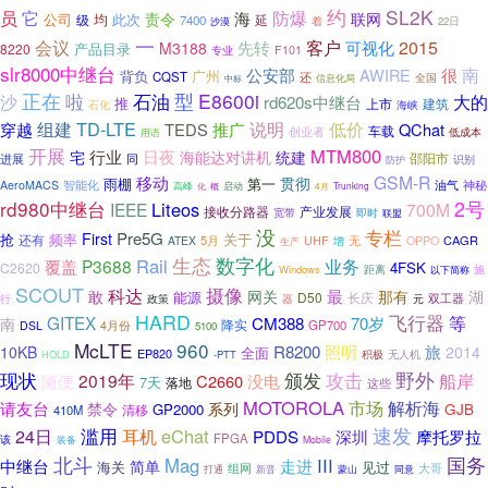
约
SL2K
员
它
防爆
海
责令
联网
公司
均
此次
级
延
7400
着
22日
沙漠
一
会议
客户
2015
先转
可视化
M3188
产品目录
8220
F101
专业
slr8000中继台
很
南
公安部
AWIRE
背负
广州
CQST
还
全国
信息化局
中标
正在
石油
型
E8600i
啦
沙
大的
rd620s中继台
推
上市
建筑
海峡
石化
组建
TD-LTE
说明
低价
穿越
TEDS
推广
QChat
车载
创业者
低成本
用语
开展
MTM800
行业
日夜
宅
海能达对讲机
统建
邵阳市
同
进展
识别
防护
GSM-R
移动
贯彻
雨棚
第一
智能化
油气
神秘
AeroMACS
启动
高峰
化
4月
Trunking
概
rd980中继台
2号
Liteos
IEEE
700M
产业发展
接收分路器
宽带
即时
联盟
没
专栏
Pre5G
First
抢
频率
关于
还有
5月
无
CAGR
ATEX
UHF
OPPO
增
生产
生态
数字化
Rail
P3688
业务
覆盖
4FSK
C2620
距离
施
Windows
以下简称
SCOUT
摄像
科达
最
敢
网关
那有
湖
能源
D50
长庆
双工器
行
元
政策
器
HARD
飞行器
等
GITEX
CM388
70岁
南
降实
GP700
DSL
4月份
5100
McLTE
960
R8200
照明
旅
10KB
2014
全面
EP820
HOLD
-PTT
积极
无人机
野外
现状
攻击
颁发
2019年
船岸
随便
C2660
没电
7天
落地
这些
MOTOROLA
解析海
市场
请友台
禁令
系列
GJB
GP2000
清移
410M
速发
滥用
eChat
24日
耳机
摩托罗拉
PDDS
深圳
FPGA
该
装备
Mobile
北斗
国务
Mag
III
中继台
走进
简单
见过
海关
组网
大哥
打通
同意
新晋
蒙山