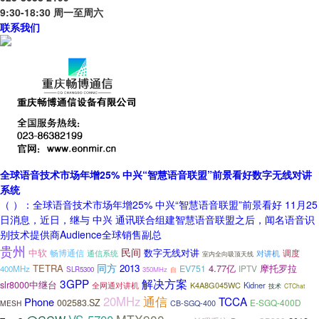
9:30-18:30 周一至周六
联系我们
全球语音技术市场年增25% 中兴“智慧语音联盟”前景看好数字无线对讲
系统
（ ）：全球语音技术市场年增25% 中兴“智慧语音联盟”前景看好 11月25
日消息，近日，继与 中兴 通讯联合组建智慧语音联盟之后，闻名语音识
别技术提供商Audience全球销售副总
贵州
民间
中软
数字无线对讲
畅博通信
调度
通信系统
对讲机
室内全向吸顶天线
同方
TETRA
2013
4.77亿
EV751
IPTV
摩托罗拉
400MHz
SLR5300
350MHz
自
3GPP
解决方案
slr8000中继台
K4A8G045WC
Kidner
全网通对讲机
技术
CTChat
通信
20MHz
TCCA
Phone
002583.SZ
E-SGQ-400D
CB-SGQ-400
MESH