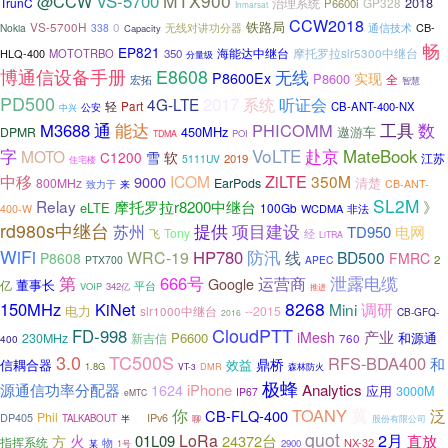
MTX900
@CCW
VS-5700
2018
TrunC
治理系统
GP328
P6600i
Inmarsat
CCW2018
铁路局
VS-5700H
0
CB-
Nokia
338
无线对讲功分器
通信技术
Capacity
畅
EP821
摩托罗拉slr5300中继台
HLQ-400
MOTOTRBO
350
海能达中继台
分量级
博通信设备手册
E8608
无线
P8600Ex
实现
P8600
全
宏拓
智慧
PD500
2017
系统
听证会
4G-LTE
轻
Part
CB-ANT-400-NX
公安
中兴
通
数
M3688
能达
PHICOMM
工具
450MHz
遨游车
DPMR
POI
TDMA
字
VoLTE
赴京
MateBook
MOTO
软
C1200
雪
江苏
2019
5111UV
住宅楼
中移
ZiLTE
ICOM
350M
9000
清楚
800MHz
EarPods
致力于
来
CB-ANT-
SL2M
Relay
》
摩托罗拉r8200中继台
eLTE
100Gb
WCDMA
非法
400-W
rd980s中继台
提供
项目建设
苏州
TD950
电网
Tony
飞
经
LiTRA
WiFi
防汛
HP780
WRC-19
线
BD500
P8608
FMRC
2
PTX700
APEC
第
泄露电缆
666号
运营商
Google
董事长
亿
平台
VOIP
342亿
推进
8268
150MHz
KiNet
调研
Mini
电力
--2015
slr1000中继台
CB-GFQ-
2016
CloudPTT
FD-998
产业
iMesh
P6600
230MHz
新吉信
和源通
760
400
3.0
TC500S
RFS-BDA400
和
鼎桥
效益
信耦合器
1.8G
DMR
VT-3
森林防火
极蜂
源通信功率分配器
1624
iPhone
Analytics
应用
3000M
IP67
eMTC
冀
你
TOANY
泛
CB-FLQ-400
Phil
DP405
IPv6
TALKABOUT
半
、
聊
股份有限公司
quot
2月
LoRa
火
01L09
24372台
直放
方
指挥系统
物
NX-32
某
2900
1号