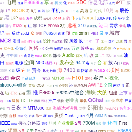
P8668i
信息化部
电用
享
SDC
iPTT
威
科技
凭
400
2020
要
正式
使用
看
10月
股份
BOOK
手机
海
高速
新时代
9月
缺
1日
习
谈
LTE
讯
将
拟
新
由
黑
Norsat
成都
传
LKP
的
体
之
GoTa
落
海事
GPS
融合
无线对讲机
核电站
刷
河北
max
港口
远程
310
TCP
需求
让
间
赛
3月
助
PD980
进行
紫燕
赴
高潮迭起
城市
记
及
众
P6620i
预
反对
Plus
迅速
28181
警用
800M
17日
至
滑雪
MCS
惊
了
风景
以
设计
淄博
™
而
之一
窄
国产
汉胜
穷
心求
报导海
系统工程
隆重
“
网络
公布会
万达
近些
公告
和源通信
综合体
4.0
个
冬
治理厅
结构
数字对讲机
能及
更
Audio
上
改
油
部长
给
年中国
首次
向前进
599元
其
高达
1月
冰
造成
MUSA
发布会
空间
N50
94.7
台
拨
田
App
电梯
有
楼梯
各
超短波
7个
裁员
用于
海
7400
联网
责令
级
8220
它
SL2K
加速
均
防爆
此次
延
着
约
公司
沙漠
F101
会议
客户
可视化
22日
一
专业
M3188
产品目录
2015
先转
AWIRE
slr8000中继台
全国
正
还
背负
南沙
CQST
信息化局
公安部
很
中标
广州
海峡
型
推
大的
E8600i
rd620s中继台
组建
上市
在
啦
石化
石油
穿
QChat
创业者
低成本
推广
建筑
TD-LTE
低价
车载
开展
越
用语
说明
TEDS
进展
日夜
邵阳市
MTM800
海能达对讲机
智能化
同
防护
宅
统建
AeroMACS
行业
贯彻
4月
雨棚
识别
化
第一
概
Trunking
GSM-R
启动
移动
高峰
油气
神秘
rd980中继台
700M
还有
IEEE
接收分路器
产业发展
2号
First
即时
抢
宽带
联盟
Liteos
频率
P3688
5月
Pre5G
关于
生产
无
增
CAGR
C2620
UHF
覆盖
OPPO
ATEX
没
专栏