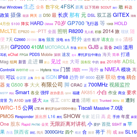
生态
4FSK
数字化
敢
业务
距离
Windows
科达
以下简称
Rail
SCOUT
施行
GITEX
摄像
元
长庆
那有
政策
最
双工器
DSL
D50
网关
器
能源
湖南
等
70岁
GP700
HARD
HOLD
飞行器
4月份
降实
5100
CM388
10KB
McLTE
R8200
2014
照明
随
-PTT
旅
全面
现状
EP820
积极
960
无人机
野外
便
清移
颁发
7天
请友台
C2660
船岸
没电
这些
落地
2019年
禁令
攻击
GP2000
GJB
410M
滥用
系列
MOTOROLA
装备
24日
解析海
市场
该
海关
打通
速发
eChat
Mobile
PDDS
深圳
摩托罗拉中继台
简单
耳机
FPGA
北斗
走进
见过
ADSL
III
大哥
2018年
Mag
新晋
组网
国务院
中的
同意
接收
蒙山
门禁
NMEA
模块
weme
海外
----
离
消防
Control4
---
Hytera
徐
TE30
特警
联动
ISDN
IP68
耦合
职
可以
趋势
召开
BF-9000
空地
会议室
身份
上海
福
有限公司
脚
700MHz
视频监控
大火
器
G500
事
CRAC
完
正
Smart
小白
要求
AK851
各业
强悍
作业
福建
商业
政协委员
MSTP
同比
Q200
清晰
盛大
省工
遭到
为
建造
A10D
CBTC
背景
治理
Trunked
就
高效
规范
3KHz
WRC-15
公网
Tiscali
7.0级
Massive
LTE-Hi
摩托罗拉slr1000中继台
SHOW
PMOS
近日
高
走
L16
派出所
专家
年度
Responder
手持
麻栗
摩托
无限距离对讲机
苹
One
股东
小
首批
金奖
SSHT
Rapid
爱护
PH790
降
梅
果
陕西省
合
将于
SL16
3000GHz
四个
或
阅兵
办法
频谱
概述
回忆
新标