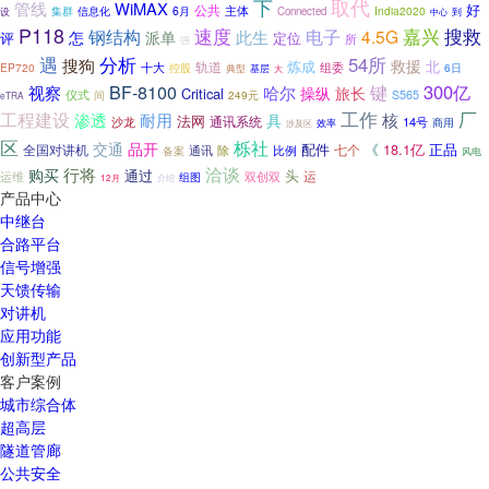
下
取代
管线
WiMAX
公共
好
主体
集群
6月
India2020
信息化
Connected
设
中心
到
P118
速度
电子
嘉兴
搜救
钢结构
4.5G
此生
怎
派单
定位
评
所
强
遇
分析
54所
搜狗
救援
炼成
北
轨道
组委
EP720
十大
控股
6日
典型
基层
大
BF-8100
300亿
键
视察
哈尔
操纵
旅长
Critical
仪式
间
S565
249元
eTRA
厂
工作
工程建设
渗透
耐用
具
核
法网
通讯系统
14号
沙龙
商用
涉及区
效率
区
栎社
交通
品开
配件
《
18.1亿
正品
全国对讲机
七个
通讯
备案
除
比例
风电
洽谈
行将
购买
通过
头
运
运维
组图
双创双
介绍
12月
产品中心
中继台
合路平台
信号增强
天馈传输
对讲机
应用功能
创新型产品
客户案例
城市综合体
超高层
隧道管廊
公共安全