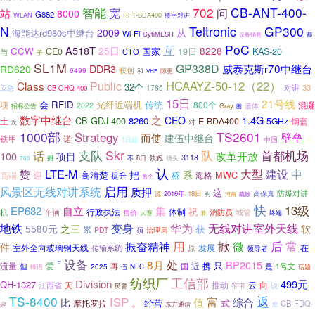
702
CB-ANT-400-
智能
宽
问
站
8000
G882
WLAN
楼宇对讲
RFT-BDA400
Teltronic
N
GP300
2009
从
海能达rd980s中继台
Wi-Fi
CytiMESH
设备销售
都
PoC
互
A518T
25日
8228
CCW
CE0
国家
19日
KAS-20
与
CTO
子
SL1M
GP338D
威泰克斯r70中继台
RD620
DDR3
联创
6499
和
隙更
VHF
Public
HCAAYZ-50-12（22）
Class
32个
对讲
33
1785
应急
CB-OHQ-400
15日
21号线
会
RFID
光纤近端机
传统
800个
混凝
项
2022
遗体
Gray
招标公告
图
数字中继台
之
1.4G
CEO
CB-GDJ-400
8260
土
E-BDA400
5GHz
钢盔
对
次
1000部
Strategy
TS2601
壁垒
而使
建伍中继台
铁甲
诺
中国
1日起
省
Skr
队
首都机场
支队
话
改革开放
100
项目
领跑
3118
拥
700
不
8日
镜头
认
LTE-M
大型
建设
中
赞
把
系
迎
高清楚
MWC
高端
桥
提升
海格
首个
风景区无线对讲系统
启用
质押
这
防爆对讲
源
2016年
18日
高保真
河南
构
疏散
快
13级
EP682
自立
集
祝
行政执法
体制
车辆
消防员
机
城管
售价
大赛
终端
兼
变身
华为
无线对讲室外天线
地铁
5580元
之三
获
软
累
PDT
须
治理局
后
常
用
掀
振奋精神
微
件
室外全向玻璃钢天线
发展
在
传输系统
原
领导者
”
设备
处
8月
BP2015
只
流量
爱
近
携
但
再
国
是
1号文
2025
NFC
话题
蜂语
伍
工信部
纺织厂
Division
499元
QH-1327
推动
云
向
江西省
天
窄带
说
民警
TS-8400
返
ISP
富
值
综合
比
。
经营
式
摩托罗拉
CB-FDQ-
建
东方通信
您