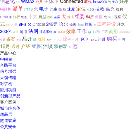
信息化
主体
Connected
好评
WiMAX
下
取代
公共
India2020
到
中心
6月
派单
电子
定位
搜救
嘉兴
怎
钢结构
此生
速度
P118
搜狗
强
所
4.5G
组委
仪
大
十大
典型
54所
分析
救援
视察
基层
轨道
炼成
北
6日
控股
EP720
遇
式
哈尔
工程建设
249元
Critical
旅长
沙龙
间
BF-8100
操纵
eTRA
S565
键
法网
工作
效率
300亿
商用
耐用
14号
渗透
通讯系统
核
厂区
具
涉及区
全国对讲机
品开
购买
备案
栎社
比例
风电
七个
运维
行将
除
交通
《
正品
通讯
配件
18.1亿
12月
介绍
组图
洽谈
运
双创双
通过
头
产品中心
中继台
合路平台
信号增强
天馈传输
对讲机
应用功能
创新型产品
客户案例
城市综合体
超高层
隧道管廊
公共安全