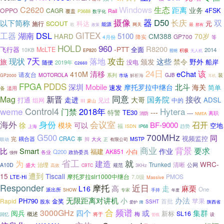
Windows
生态
C2620
距离
业务
OPPO
CAGR
4FSK
Rail
覆盖
P3688
数字化
器
摄像
D50
双
以下简称
长庆
科达
元
施行
SCOUT
敢
能源
网关
最
政策
那有
GITEX
工器
DSL
湖南
5100
70岁
CM388
HARD
降实
GP700
4月份
等
HOLD
960
R8200
-PTT
全面
飞行器
McLTE
2014
10KB
积极
EP820
照明
无人机
攻击
现状
7天
落地
这些
旅
颁发
禁令
野外
船岸
没电
2019年
随便
C2660
24日
该
清移
eChat
410M
请友台
MOTOROLA
系列
市场
GJB
装
GP2000
解析海
耳机
PDDS
FPGA
深圳
Mobile
北斗
摩托罗拉中继台
海关
速发
简单
滥用
备
新晋
同意
Mag
接收
国务院
走进
大哥
打通
ADSL
组网
见过
中的
III
蒙山
weme
Control4
Hytera
门禁
2018年
---
特警
TE30
----
离职
消防
NMEA
海外
身份
会议室
召开
模块
BF-9000
徐
可以
空地
福
趋势
上海
IP68
ISDN
700MHz
G500
同
视频监控
完
CRAC
耦合器
事
脚
大火
MSTP
联动
正
有限公司
商业
背景
比
要求
Smart
作业
福建
AK851
Q200
小白
各业
政协委员
强悍
省工
就
为
建造
WRC-
治理
Trunked
清晰
A10D
公网
盛大
规范
高效
CBTC
3KHz
遭到
15
Tiscali
摩托罗拉slr1000中继台
PMOS
LTE-Hi
7.0级
Massive
Responder
摩托
近日
高
麻栗
走
L16
One
派出所
专家
手持
SHOW
年度
无限距离对讲机
办法
小
PH790
苹果
Rapid
金奖
首批
股东
SSHT
爱护
陕西省
降
合
频谱
3000GHz
四个
或
集群
阅兵
新标
SL16
梅
概述
将于
回忆
设
管线