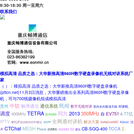
9:30-18:30 周一至周六
联系我们
模拟高清 品质之选：大华新推高清960H数字硬盘录像机无线对讲系统厂
家
（ ）：模拟高清 品质之选：大华新推高清960H数字硬盘录像机
(pttcn.net)11月3日消息，大华重磅推出全系列高清960H数字硬盘录像
机，可与700线摄像机组成模拟高清
民间
中软
通信系统
畅博通信
贵州
数字无线对讲
室内全向吸顶天线
对讲机
TETRA
同方
调度
2013
350MHz
EV751
自
400MHz
4.77亿
SLR5300
全网通对讲机
IPTV
解决方案
摩托罗拉slr8000中继台
Kidner
技
3GPP
K4A8G045WC
CTChat
MESH
CB-SGQ-400
TCCA
E-
Phone
术
20MHz
002583.SZ
通信