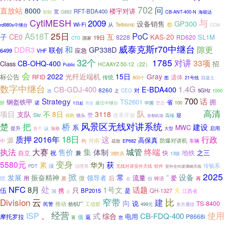
702
问
直放站
8000
楼宇对讲
RFT-BDA400
宽
CB-ANT-400-N
海能达
智能
G882
CytiMESH
与
2009
GP300
设备销售
Wi-Fi
从
Teltronic
都
rd980s中继台
CCW
25日
A518T
PoC
互
子
CE0
KAS-20
SL1M
8228
RD620
19日
国家
CTO
威泰克斯r70中继台
和
隙更
DDR3
GP338D
联创
6499
应急
VHF
32个
1785
对讲
33项
CB-OHQ-400
Class
招
HCAAYZ-50-12（22）
Public
会
2022
光纤近端机
15日
Gray
标公告
遗体
RFID
传统
800个
图
混凝土
21号线
数字中继台
1.4G
CB-GDJ-400
E-BDA400
8260
对
CEO
5GHz
1000
次
之
700
Strategy
话
钢盔铁甲
TS2601
拥
省
部
诺
中国
壁垒
100
1日起
建伍中继台
而使
高清
项目
队
支队
不
8日
3118
LTE-M
改革开放
Skr
赞
领跑
高端
迎
镜头
首都机场
把
桥
风景区无线对讲系统
楚
建设
系
MWC
提升
启用
首个
大型
认
海格
18日
这
质押
2016年
行政
源
高保真
河南
防爆对讲机
中
车辆
构
EP682
疏散
终端
执法
大赛
集
城管
售价
体制
地铁
之三
自立
祝
兼
快
13级
消防员
变身
5580元
获
累
华为
传输系
须
PDT
治理局
无线对讲室外天线
软件
室外全向玻璃钢天线
掀
2025
常
设备
发展
振奋精神
”
流量
微
领导者
后
爱
统
用
原
蜂语
再
在
但
NFC
处
1号文
8月
话题
伍
只
携
是
天
BP2015
QH-1327
国
江西省
近
窄带
Division
云
建
比
向
说
TS-8400
推动
纺织厂
民警
工信部
499元
东方通信
经营
。
使用
ISP
式
CB-FDQ-400
综合
电用
摩托罗拉
P8668i
值
返
富
您