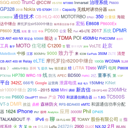
TrunC
治理系统
SGQ-400D
@CCW
Inmarsat
P6600i
MTX900
VS-5700
GP328
Nokia
无线对讲功分器
338
Capacity
2018
VS-5700H
0
铁路局
通信技术
350
CB-HLQ-400
MOTOTRBO
海能
分量级
CCW2018
EP821
宏拓
E8608
达中继台
P8600Ex
摩托罗拉slr5300中继台
畅博通信设备手册
轻
DPMR
PD500
2017
系统
P8600
无线
全
公安
4G-LTE
实现
智慧
中兴
Part
TDMA
POI
能达
450MHz
CB-ANT-400-NX
PHICOMM
听证会
M3688
通
遨游车
赴京
MOTO
住宅楼
C1200
工具
VoLTE
软
5111UV
雪
数字
2019
致力于
9000
中移
清楚
来
MateBook
350M
800MHz
ZiLTE
江苏
ICOM
EarPods
eLTE
摩托罗拉r8200中继台
WCDMA
Relay
100Gb
CB-ANT-400-W
SL2M
WiFi
》
LiTRA
电网
P8608
经
TD950
苏州
提供
项目建设
非法
rd980s中继台
飞
Tony
线
董事长
HP780
BD500
WRC-19
防汛
2亿
第
APEC
PTX700
FMRC
VOIP
平台
342亿
泄露电缆
KiNet
666号
150MHz
Google
运营商
电力
推进
新吉信
230MHz
slr1000中继台
2016
--2015
Mini
8268
调研
CB-GFQ-400
TC500S
760
P6600
产业
和源通信耦合器
1.8G
FD-998
iMesh
CloudPTT
3.0
DMR
和源通信功率分配
VT-3
森林防火
效益
鼎桥
RFS-BDA400
eMTC
1624
iPhone
Phil
应用
器
3000M
DP405
极蜂
Analytics
IP67
聊
冀
股份有限公司
TALKABOUT
半
IPv6
指
TOANY
你
、
泛
CB-FLQ-400
2月
quot
火
24372台
2900
挥系统
方
NX-32
01L09
某
LoRa
WLAN
物
1号