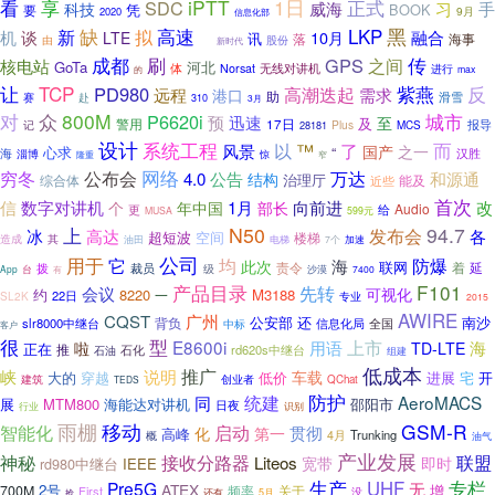
享
iPTT
1日
正式
看
SDC
习
手
威海
科技
凭
BOOK
要
9月
2020
信息化部
缺
LKP
黑
高速
机
新
拟
谈
10月
融合
LTE
讯
将
落
海事
股份
由
新时代
刷
成都
GPS
传
核电站
之间
GoTa
河北
无线对讲机
体
Norsat
进行
的
max
让
TCP
紫燕
反
PD980
高潮迭起
远程
需求
港口
助
滑雪
赛
赴
310
3月
对
800M
城市
众
P6620i
预
迅速
至
及
警用
17日
报导
记
Plus
28181
MCS
设计
系统工程
而
以
™
了
风景
国产
之一
心求
“
海
淄博
汉胜
惊
隆重
窄
穷冬
公布会
网络
万达
4.0
公告
和源通
结构
综合体
治理厅
能及
近些
首次
1月
改
信
数字对讲机
向前进
个
年中国
部长
Audio
更
给
MUSA
599元
N50
94.7
上
发布会
冰
高达
各
超短波
空间
楼梯
造成
其
加速
油田
电梯
7个
公司
用于
它
均
防爆
海
此次
联网
责令
着
拨
裁员
延
级
沙漠
App
台
7400
有
F101
产品目录
先转
会议
可视化
约
8220
M3188
一
22日
SL2K
专业
2015
AWIRE
CQST
广州
公安部
还
南沙
背负
slr8000中继台
信息化局
全国
中标
客户
很
型
上市
E8600i
用语
海
啦
TD-LTE
正在
推
石化
rd620s中继台
石油
组建
低成本
推广
峡
说明
车载
大的
穿越
低价
进展
宅
开
创业者
建筑
QChat
TEDS
统建
防护
同
AeroMACS
展
MTM800
海能达对讲机
邵阳市
日夜
行业
识别
移动
雨棚
GSM-R
智能化
启动
贯彻
化
第一
高峰
Trunking
4月
概
油气
产业发展
神秘
接收分路器
联盟
Liteos
宽带
即时
rd980中继台
IEEE
生产
UHF
专栏
Pre5G
无
ATEX
2号
700M
频率
增
First
关于
还有
没
抢
5月