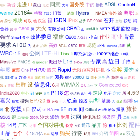
同意
走进
国务院
ADSL
Control4
新晋
中的
III
蒙山
接收
见过
大哥
组网
2018年
离职
weme
Hytera
徐
特警
门禁
NMEA
海外
消防
TE30
上
---
----
ISDN
召开
模块
福
IP68
会议室
耦
可以
联动
身份
BF-9000
海
趋势
空地
大火
CRAC
视频监控
合器
G500
有限公司
脚
700MHz
MSTP
同比
正
完
事
福建
作业
商业
政协委员
背景
强悍
Q200
小白
Smart
各业
AK851
要求
A10D
规范
高效
省工
就
治理
清晰
为
CBTC
建造
3KHz
盛大
Trunked
公网
WRC-15
LTE-Hi
Tiscali
摩托罗拉slr1000中继台
7.0级
遭到
L16
专家
近日
高
手持
Massive
PMOS
派出所
走
Responder
SHOW
摩托
金奖
年度
PH790
Rapid
股东
爱护
无限距离对讲机
One
麻栗
小
首
阅兵
办法
合
批
3000GHz
陕西省
四个
频谱
新标
SSHT
回忆
概述
梅
苹果
将于
或
降
设
信息化
WiMAX
集群
6月
Connected
管线
下
取代
SL16
公共
主体
4.5G
P118
怎
速度
India2020
中心
定位
所
到
强
好评
电子
派单
钢结构
此生
嘉兴
轨道
典型
EP720
基层
组委
搜狗
控股
遇
54
搜救
十大
大
分析
炼成
旅长
救援
间
仪式
北
6日
BF-8100
操纵
eTRA
所
Critical
哈尔
249元
视察
法网
具
通讯系统
键
渗透
S565
沙龙
耐用
涉及区
300亿
效率
工作
工程建设
核
配件
全国对讲机
比例
14号
品开
厂区
除
通讯
备案
商用
栎社
交通
正品
七个
购买
行将
《
组图
双创
18.1亿
介绍
运维
12月
通过
风电
洽谈