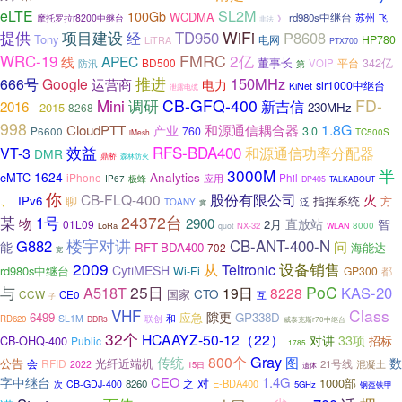
SL2M
eLTE
100Gb
WCDMA
rd980s中继台
苏州
摩托罗拉r8200中继台
飞
非法
》
项目建设
WiFi
提供
经
TD950
P8608
Tony
电网
HP780
LiTRA
PTX700
FMRC
2亿
WRC-19
APEC
线
董事长
BD500
342亿
防汛
VOIP
平台
第
推进
150MHz
666号
Google
运营商
电力
slr1000中继台
KiNet
泄露电缆
调研
CB-GFQ-400
FD-
Mini
新吉信
2016
--2015
230MHz
8268
998
CloudPTT
1.8G
和源通信耦合器
产业
P6600
760
3.0
TC500S
iMesh
效益
RFS-BDA400
VT-3
和源通信功率分配器
DMR
鼎桥
森林防火
3000M
半
1624
Analytics
eMTC
iPhone
Phil
应用
IP67
极蜂
DP405
TALKABOUT
你
、
CB-FLQ-400
股份有限公司
火
IPv6
聊
指挥系统
方
泛
TOANY
冀
1号
24372台
某
物
2900
直放站
智
2月
01L09
LoRa
NX-32
8000
quot
WLAN
楼宇对讲
G882
CB-ANT-400-N
问
能
RFT-BDA400
海能达
702
宽
2009
设备销售
从
Teltronic
CytiMESH
rd980s中继台
Wi-Fi
GP300
都
25日
PoC
与
A518T
KAS-20
19日
8228
CTO
国家
CCW
CE0
互
子
VHF
Class
隙更
6499
应急
GP338D
SL1M
和
RD620
联创
DDR3
威泰克斯r70中继台
32个
HCAAYZ-50-12（22）
对讲
33项
CB-OHQ-400
招标
Public
1785
Gray
800个
图
传统
数
公告
RFID
光纤近端机
会
21号线
混凝土
2022
15日
遗体
CEO
1.4G
字中继台
1000部
对
8260
之
E-BDA400
CB-GDJ-400
次
5GHz
钢盔铁甲