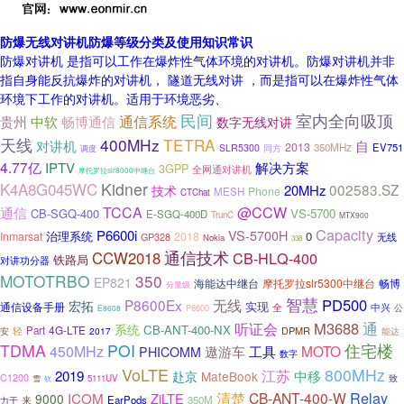
防爆无线对讲机防爆等级分类及使用知识常识
防爆对讲机 是指可以工作在爆炸性气体环境的对讲机。防爆对讲机并非
指自身能反抗爆炸的对讲机， 隧道无线对讲 ，而是指可以在爆炸性气体
环境下工作的对讲机。适用于环境恶劣、
室内全向吸顶
民间
通信系统
贵州
中软
畅博通信
数字无线对讲
天线
400MHz
TETRA
对讲机
自
2013
350MHz
EV751
SLR5300
调度
同方
4.77亿
解决方案
IPTV
3GPP
全网通对讲机
摩托罗拉slr8000中继台
Kidner
K4A8G045WC
002583.SZ
20MHz
技术
Phone
MESH
CTChat
@CCW
TCCA
通信
CB-SGQ-400
VS-5700
E-SGQ-400D
TrunC
MTX900
Capacity
P6600i
VS-5700H
治理系统
0
Inmarsat
2018
无线
GP328
Nokia
338
通信技术
CCW2018
CB-HLQ-400
铁路局
对讲功分器
MOTOTRBO
350
EP821
摩托罗拉slr5300中继台
畅博
海能达中继台
分量级
智慧
PD500
P8600Ex
无线
宏拓
实现
通信设备手册
全
中兴
公
P8600
E8608
通
M3688
听证会
系统
CB-ANT-400-NX
4G-LTE
轻
Part
DPMR
安
2017
能达
TDMA
POI
住宅楼
450MHz
工具
MOTO
遨游车
PHICOMM
数字
VoLTE
800MHz
江苏
中移
2019
赴京
MateBook
C1200
雪
5111UV
致
软
Relay
清楚
CB-ANT-400-W
ICOM
ZiLTE
9000
EarPods
350M
来
力于