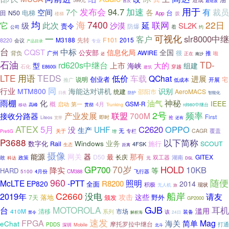
599元
首次
超短波
用于
发布会
94.7
加速
有
裁员
空间
7个
各
电梯
台
田
N50
拨
App
楼梯
均
海
7400
22日
它
联网
此次
延
级
沙漠
SL2K
责令
防爆
着
公司
约
可视化
一
slr8000中继
客户
M3188
先转
F101
2015
8220
会议
专业
产品目录
台
中标
CQST
信息化局
全国
公安部
AWIRE
很
广州
推
背负
啦
还
正在
南沙
石油
TD-
rd620s中继台
上市
大的
型
海峡
组建
石化
E8600i
穿越
建筑
LTE
TEDS
用语
低价
车载
QChat
进展
创业者
说明
宅
开展
低成本
推广
行业
同
MTM800
海能达对讲机
识别
统建
邵阳市
AeroMACS
日夜
防护
智能化
雨棚
神秘
化
油气
IEEE
概
启动
第一
4月
GSM-R
移动
高峰
贯彻
Trunking
rd980中继台
2号
频率
联盟
接收分路器
产业发展
700M
First
即时
抢
Liteos
宽带
还有
ATEX
5月
C2620
OPPO
UHF
没
生产
无
覆盖
CAGR
关于
增
专栏
Pre5G
P3688
以下简称
Windows
业务
数字化
Rail
施行
SCOUT
4FSK
生态
距离
摄像
器
那有
能源
网关
最
D50
长庆
GITEX
湖南
敢
双工器
政策
元
科达
DSL
70岁
GP700
HOLD
10KB
降实
等
HARD
飞行器
5100
4月份
CM388
960
随便
McLTE
-PTT
照明
R8200
EP820
2014
全面
积极
现状
无人机
旅
C2660
没电
船岸
2019年
请友
攻击
这些
落地
野外
7天
颁发
GP2000
GJB
MOTOROLA
耳机
台
滥用
410M
清移
市场
系列
该
装备
解析海
24日
禁令
速发
FPGA
简单
Mag
海关
eChat
摩托罗拉中继台
打通
PDDS
Mobile
深圳
北斗