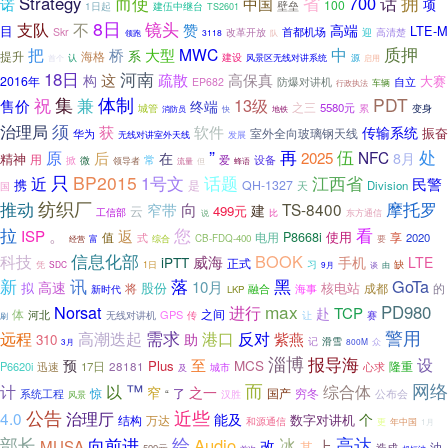
拥
而使
话
Strategy
省
700
诺
中国
项
100
壁垒
1日起
建伍中继台
TS2601
8日
不
镜头
支队
赞
高端
目
LTE-M
首都机场
Skr
迎
高清楚
改革开放
3118
领跑
队
质押
把
MWC
中
桥
大型
系
海格
提升
认
建设
风景区无线对讲系统
源
启用
首个
18日
河南
这
疏散
高保真
构
2016年
大赛
防爆对讲机
自立
EP682
车辆
行政执法
祝
集
兼
体制
PDT
13级
售价
终端
之三
5580元
变身
城管
累
快
地铁
消防员
须
治理局
获
软件
传输系统
振奋
室外全向玻璃钢天线
华为
无线对讲室外天线
发展
”
伍
处
原
再
NFC
后
在
2025
8月
精神
用
常
设备
微
爱
掀
领导者
但
流量
蜂语
只
BP2015
话题
江西省
1号文
近
民警
携
是
QH-1327
天
Division
国
推动
纺织厂
摩托罗
向
TS-8400
窄带
建
云
499元
工信部
比
东方通信
说
拉
您
看
。
ISP
返
P8668i
使用
值
电用
享
式
2020
富
CB-FDQ-400
要
综合
经营
信息化部
科技
BOOK
威海
iPTT
手机
LTE
正式
习
缺
凭
SDC
1日
谈
9月
由
新
讯
落
黑
GoTa
10月
高速
股份
核电站
拟
将
成都
的
融合
新时代
海事
LKP
max
Norsat
进行
PD980
TCP
赴
之间
体
GPS
河北
无线对讲机
传
让
赛
刷
警用
远程
需求
港口
高潮迭起
反对
紫燕
助
310
记
滑雪
800M
众
3月
淄博
报导海
设
至
预
MCS
Plus
隆重
P6620i
17日
28181
迅速
城市
心求
及
而
™
网络
综合体
计
以
之一
窄
惊
了
国产
穷冬
系统工程
“
公布会
汉胜
风景
近些
公告
4.0
治理厅
能及
个
数字对讲机
结构
万达
和源通信
更
年中国
1月
给
高达
部长
冰
向前进
Audio
改
上
MUSA
其
油
造成