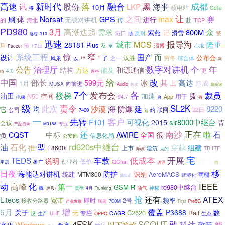
高速
新时代
落
融合
黑
海事
成都
讯
股份
LKP
10月
核电站
将
GoTa
让
Norsat
之间
max
体
GPS
赛
刷
无线对讲机
进行
传
的
河北
赴
TCP
PD980
3月
众
高潮迭起
需求
800M
记
紫燕
港口
反对
滑雪
警
助
310
远程
迅速
城市
报导海
MCS
隆重
28181
Plus
用
预
及
淄博
17日
心求
至
P6620i
系统工程
窄
惊
国产
而
设计
“
了
汉胜
穷冬
公布会
之一
风景
以
™
综合体
网
治理厅
数字对讲机
年
公告
个
结构
和源通信
万达
能及
更
4.0
络
近些
给
改
中国
部长
599元
冰
其
高达
1月
上
造成
向前进
MUSA
Audio
首次
超短波
7个
各
楼梯
发布会
裁员
油田
加速
拨
N50
空间
用于
94.7
App
台
电梯
有
级
责令
SL2K
此次
沙漠
海
防爆
延
8220
均
它
公司
联网
22日
约
7400
着
一
先转
客户
F101
可视化
slr8000中继台
2015
背
会议
专业
产品目录
M3188
还
南沙
正在
石
CQST
中标
啦
AWIRE
全国
很
负
广州
信息化局
公安部
型
rd620s中继台
油
石化
穿越
推
组建
E8600i
上市
建筑
海峡
大的
TD-LTE
宅
低成本
开展
TEDS
车载
行业
说明
低价
创业者
QChat
推广
用语
进展
同
移
日夜
海能达对讲机
防护
统建
识别
MTM800
AeroMACS
雨棚
智能化
邵阳市
动
IEEE
高峰
化
第一
GSM-R
rd980中继台
神秘
概
启动
贯彻
4月
油气
Trunking
抢
还有
ATEX
Liteos
宽带
频率
即时
2号
接收分路器
联盟
700M
Pre5G
First
产业发展
增
覆盖
5月
关于
P3688
C2620
数
专栏
Rail
无
CAGR
没
生产
UHF
OPPO
生态
4FSK
敢
SCOUT
科达
Windows
政策
能