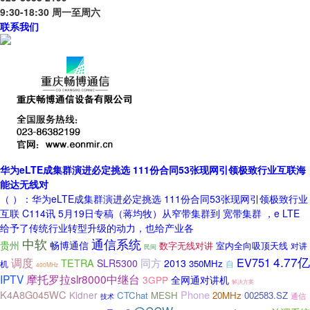
9:30-18:30 周一至周六
联系我们
华为eLTE成集群演进必定挑选 111份合同53张现网引领极致行业互联海
能达无线对
（ ）：华为eLTE成集群演进必定挑选 111份合同53张现网引领极致行业
互联 C114讯 5月19日专稿（蒋均牧）从窄带集群到 宽带集群 ，e LTE
给予了传统行业转型升级的动力，也给产业各
中软
通信系统
贵州
畅博通信
数字无线对讲
室内全向吸顶天线
对讲
民间
4.77亿
EV751
调度
TETRA
同方
SLR5300
2013
350MHz
自
机
400MHz
IPTV
摩托罗拉slr8000中继台
全网通对讲机
3GPP
解决方案
K4A8G045WC
Phone
Kidner
CTChat
MESH
20MHz
002583.SZ
通信
技术