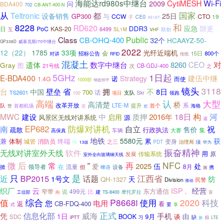
海能达rd980s中继台
CytiMESH
Wi-Fi
2009
问
BDA400
702
CB-ANT-400-N
国家
从
都
Teltronic
设备销售
25日
GP300
与
CCW
CTO
19
CE0
子
A518T
8228
和
RD620
DDR3
应急
隙更
日
PoC
KAS-20
互
6499
SL1M
VHF
联创
Class
Public
CB-OHQ-400
32个
HCAAYZ-50-
GP338D
威泰克斯r70中继台
2022
12（22）
1785
33项
光纤近端机
招标公告
会
15日
800个
对讲
传统
RFID
混凝土
遗体
CEO
对
数字中继台
8260
Gray
图
21号线
CB-GDJ-400
次
之
5GHz
1日起
E-BDA400
建伍中继
Strategy
诺
1.4G
而使
1000部
钢盔铁甲
镜头
3118
台
壁垒
省
不
拥
8日
中国
700
话
支队
TS2601
项目
Skr
领跑
100
高端
认
大型
高清楚
桥
改革开放
系
队
LTE-M
提升
首个
首都机场
迎
海格
赞
把
构
MWC
建设
质押
18日
河
中
2016年
启用
源
风景区无线对讲系统
这
防爆对讲机
EP682
自立
南
祝
售价
疏散
行政执法
车辆
集
大赛
高保真
地铁
兼
5580元
获
终端
累
体制
消防员
变身
城管
之三
快
须
PDT
治理局
华为
13级
振奋精神
无线对讲室外天线
软件
用
传输系统
发展
原
室外全向玻璃钢天线
”
NFC
微
后
再
常
2025
伍
处
爱
领导者
在
流量
8月
设备
掀
但
蜂语
携
国
是
近
只
BP2015
话题
江西省
1号文
纺
天
QH-1327
Division
民警
推动
经营
织厂
云
ISP
499元
比
东方通信
窄带
说
。
向
建
摩托罗拉
工信部
TS-8400
富
综合
P8668i
2020
科技
值
使用
电用
您
返
CB-FDQ-400
看
要
式
享
正式
凭
信息化部
威海
手机
1日
由
BOOK
谈
9月
SDC
习
缺
iPTT
新
拟
LTE