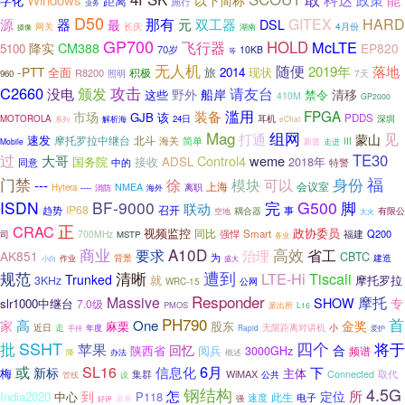
以下简称
字化
距离
施行
业务
D50
那有
GITEX
HARD
源
器
元
双工器
最
DSL
4月份
网关
长庆
湖南
摄像
GP700
HOLD
McLTE
飞行器
CM388
降实
EP820
5100
70岁
10KB
等
无人机
随便
2019年
落地
-PTT
全面
旅
2014
现状
积极
R8200
7天
960
照明
攻击
C2660
颁发
没电
请友台
野外
船岸
清移
这些
禁令
410M
GP2000
滥用
FPGA
装备
市场
GJB
该
PDDS
MOTOROLA
24日
耳机
深圳
解析海
eChat
系列
Mag
组网
见
打通
蒙山
速发
摩托罗拉中继台
北斗
简单
海关
III
Mobile
新晋
走进
过
TE30
大哥
Control4
weme
国务院
接收
ADSL
2018年
同意
特警
中的
福
身份
门禁
徐
模块
可以
---
上海
会议室
NMEA
离职
Hytera
----
海外
消防
ISDN
BF-9000
G500
脚
完
联动
IP68
召开
趋势
事
空地
耦合器
有限公
大火
正
CRAC
视频监控
政协委员
同比
强悍
Smart
福建
Q200
700MHz
司
MSTP
各业
A10D
商业
高效
要求
省工
治理
AK851
CBTC
为
背景
建造
小白
作业
盛大
清晰
遭到
规范
LTE-Hi
Tiscali
Trunked
就
摩托罗拉
3KHz
WRC-15
公网
Responder
Massive
摩托
SHOW
专
slr1000中继台
7.0级
PMOS
派出所
L16
首
PH790
高
One
家
金奖
麻栗
股东
近日
走
小
无限距离对讲机
年度
手持
Rapid
爱护
SSHT
批
四个
将于
苹果
回忆
合
阅兵
陕西省
3000GHz
频谱
降
办法
概述
或
6月
SL16
下
信息化
新标
梅
主体
WiMAX
集群
Connected
取代
公共
管线
设
4.5G
钢结构
怎
所
到
定位
India2020
中心
P118
此生
电子
速度
派单
强
好评