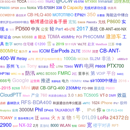
@CCW
治理系统
TrunC
Inmarsat
TCCA
MTX900
E-SGQ-400D
VS-5700
CB-SGQ-400
0
Capacity
VS-5700H
Nokia
338
P6600i
无线对讲功分器
铁路局
GP328
2018
350
CB-HLQ-400
MOTOTRBO
EP821
海能达中继台
CCW2018
通信技术
分量级
P8600
畅博通信设备手册
实
宏拓
无线
摩托罗拉slr5300中继台
E8608
P8600Ex
2017
PD500
轻
中兴
现
系统
Part
公安
CB-ANT-400-NX
4G-LTE
全
智慧
遨游车
TDMA
PHICOMM
能达
工
听证会
450MHz
M3688
POI
通
DPMR
雪
具
数字
住宅楼
C1200
2019
赴京
江苏
VoLTE
中移
MOTO
5111UV
软
MateBook
EarPods
CB-ANT-
800MHz
ICOM
ZiLTE
350M
清楚
致力于
9000
来
400-W
非法
100Gb
Relay
SL2M
》
WCDMA
eLTE
摩托罗拉r8200中继台
rd980s中
经
电网
Tony
PTX700
WiFi
苏州
飞
P8608
TD950
继台
提供
项目建设
LiTRA
防汛
第
FMRC
平台
VOIP
BD500
董事长
HP780
2亿
APEC
WRC-19
342亿
线
Google
推进
slr1000中继台
666号
-
电力
2016
150MHz
运营商
泄露电缆
KiNet
Mini
CB-GFQ-400
-2015
230MHz
调研
新吉信
8268
FD-998
P6600
CloudPTT
效益
TC500S
产业
760
3.0
VT-3
1.8G
DMR
和源通信耦合器
iMesh
RFS-BDA400
1624
iPhone
极蜂
和源通信功率分配器
鼎桥
森林防火
eMTC
IP67
半
3000M
Phil
、
你
IPv6
TALKABOUT
应用
DP405
CB-FLQ-400
Analytics
聊
01L09
1号
24372台
火
物
泛
LoRa
TOANY
某
方
冀
股份有限公司
指挥系统
2900
宽
NX-32
楼宇对讲
8000
WLAN
2月
RFT-
G882
直放站
智能
quot