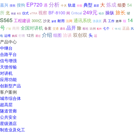
EP720
分析
炼成
大
典型
54
嘉兴
搜狗
组委
遇
轨道
搜救
十大
控股
基层
249元
旅长
所
视察
BF-8100
操纵
北
间
仪式
Critical
键
eTRA
6日
哈尔
救援
S565
14
通讯系统
工程建设
300亿
耐用
具
沙龙
法网
工作
效率
核
涉及区
渗透
号
全国对讲机
品开
除
备案
正品
商用
七个
交通
栎社
风
比例
通讯
配件
《
厂区
18.1亿
介绍
双创双
组图
洽谈
头
12月
运维
行将
电
运
购买
通过
产品中心
中继台
合路平台
信号增强
天馈传输
对讲机
应用功能
创新型产品
客户案例
城市综合体
超高层
隧道管廊
公共安全
星级酒店
制造业及化工