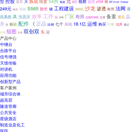
控股
54所
北
炼成
型
组委
视察
大
基层
仪式
间
6日
救援
eTRA
Critical
BF-8100
工程建设
沙龙
法网
S565
渗透
249元
旅长
键
通
操纵
300亿
耐用
哈尔
工作
效率
备案
厂区
商用
具
品
涉及区
讯系统
通讯
核
全国对讲机
交通
14号
配件
《
运维
正品
开
七个
18.1亿
栎社
风电
购买
比例
行将
12月
通过
除
双创双
组图
头
运
介绍
洽谈
产品中心
中继台
合路平台
信号增强
天馈传输
对讲机
应用功能
创新型产品
客户案例
城市综合体
超高层
隧道管廊
公共安全
星级酒店
制造业及化工
医院