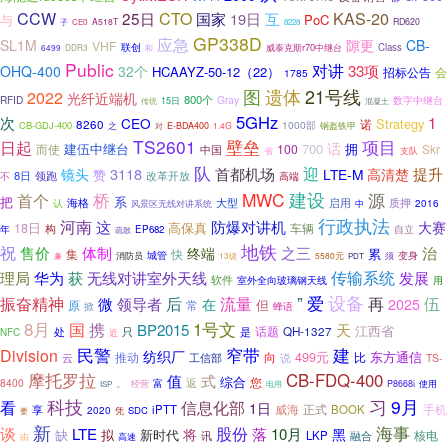
KAS-20
CCW
25日
CTO
国家
19日
互
与
PoC
A518T
RD620
子
CE0
8228
GP338D
应急
SL1M
隙更
CB-
VHF
联创
威泰克斯r70中继台
Class
6499
DDR3
和
Public
对讲
33项
OHQ-400
32个
HCAAYZ-50-12（22）
招标公告
会
1785
21号线
图
遗体
2022
光纤近端机
800个
RFID
Gray
数字中继台
传统
15日
混凝土
5GHz
1
次
CEO
Strategy
8260
诺
1000部
CB-GDJ-400
之
对
E-BDA400
1.4G
钢盔铁甲
TS2601
壁垒
项目
日起
话
建伍中继台
700
拥
而使
100
Skr
中国
支队
省
队
迎
3118
首都机场
提升
镜头
LTE-M
高清楚
赞
8日
改革开放
不
领跑
高端
建设
桥
MWC
首个
源
把
系
海格
大型
认
启用
质押
风景区无线对讲系统
中
2016
行政执法
河南
这
防爆对讲机
大赛
高保真
18日
车辆
构
自立
年
EP682
疏散
地铁
祝
之三
售价
体制
治
终端
累
集
快
变身
消防员
城管
须
兼
13级
5580元
PDT
传输系统
获
发展
理局
华为
无线对讲室外天线
软件
室外全向玻璃钢天线
用
设备
后
”
爱
伍
振奋精神
微
领导者
流量
再
2025
在
原
但
常
掀
蜂语
8月
国
1号文
携
BP2015
天
江西省
QH-1327
只
是
话题
处
NFC
近
民警
建
窄带
Division
纺织厂
499元
东方通信
推动
比
云
工信部
向
说
TS-
摩托罗拉
CB-FDQ-400
值
式
综合
您
8400
。
富
返
使用
经营
P8668i
ISP
电用
习
科技
9月
看
信息化部
1日
正式
手机
享
iPTT
威海
BOOK
2020
SDC
凭
要
新
海事
谈
股份
LTE
落
10月
将
黑
缺
拟
新时代
核电
讯
LKP
融合
由
高速