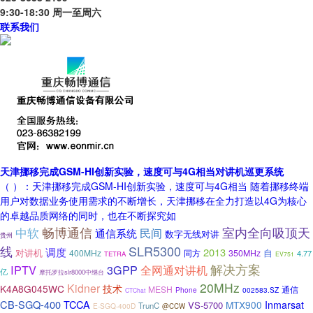
9:30-18:30 周一至周六
联系我们
天津挪移完成GSM-HI创新实验，速度可与4G相当对讲机巡更系统
（ ）：天津挪移完成GSM-HI创新实验，速度可与4G相当 随着挪移终端
用户对数据业务使用需求的不断增长，天津挪移在全力打造以4G为核心
的卓越品质网络的同时，也在不断探究如
畅博通信
中软
室内全向吸顶天
民间
通信系统
数字无线对讲
贵州
SLR5300
线
调度
2013
自
对讲机
400MHz
350MHz
同方
4.77
TETRA
EV751
解决方案
IPTV
3GPP
全网通对讲机
亿
摩托罗拉slr8000中继台
20MHz
Kidner
K4A8G045WC
技术
MESH
通信
Phone
002583.SZ
CTChat
CB-SGQ-400
TCCA
MTX900
Inmarsat
VS-5700
TrunC
E-SGQ-400D
@CCW