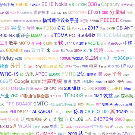
2018
338
Nokia
Capacity
P6600i
VS-5700H
治理系统
GP328
无线对讲
0
分量级
EP821
通信技术
350
功分器
MOTOTRBO
铁路局
CB-HLQ-400
海能
CCW2018
P8600Ex
畅博通信设备手册
宏拓
E8608
达中继台
摩托罗拉slr5300中继台
P8600
实现
无线
2017
CB-ANT-
公安
轻
智慧
PD500
全
中兴
DPMR
Part
系统
4G-LTE
PHICOMM
TDMA
450MHz
400-NX
听证会
POI
M3688
遨游车
能达
通
软
中移
数字
VoLTE
工具
MOTO
5111UV
住宅楼
2019
C1200
MateBook
雪
赴京
清楚
致力于
800MHz
来
EarPods
350M
ZiLTE
CB-ANT-400-W
9000
ICOM
江苏
Relay
SL2M
》
rd980s中
100Gb
摩托罗拉r8200中继台
非法
eLTE
WCDMA
苏州
经
继台
飞
电网
HP780
Tony
项目建设
PTX700
提供
LiTRA
TD950
WiFi
P8608
2亿
防汛
FMRC
平台
WRC-19
第
APEC
BD500
线
董事长
VOIP
342亿
泄露电缆
666号
Google
推进
电力
-
150MHz
slr1000中继台
运营商
KiNet
2016
230MHz
-2015
FD-998
P6600
调研
CloudPTT
8268
Mini
CB-GFQ-400
iMesh
新吉信
760
TC500S
效益
产业
和源通信耦合器
森林防
DMR
VT-3
1.8G
3.0
鼎桥
eMTC
RFS-BDA400
火
Analytics
应用
1624
极蜂
和源通信功率分配器
iPhone
IP67
、
冀
你
TALKABOUT
CB-FLQ-400
Phil
股
DP405
聊
TOANY
3000M
IPv6
半
24372台
物
01L09
2900
泛
火
某
份有限公司
指挥系统
quot
方
LoRa
1号
宽
WLAN
2月
智能
楼宇对讲
NX-32
8000
G882
问
直放站
RFT-BDA400
702
CB-ANT-400-N
从
CytiMESH
2009
Teltronic
海能达rd980s中继台
GP300
Wi-Fi
设备销售
都