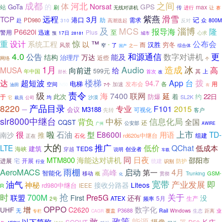
成都
河北
之间
体
Norsat
的
GPS
GoTa
站
max
刷
传
无线对讲机
让
进行
赛
滑雪
远程
紫燕
TCP
3月
港口
记
助
需求
赴
PD980
反对
众
800M
310
高潮迭起
及
MCS
淄博
报导海
隆
P6620i
迅速
Plus
至
警用
预
17日
城市
心求
28181
公布会
重
设计
系统工程
惊
™
以
汉胜
穷冬
而
风景
了
窄
之一
综合体
“
国产
4.0
和源通信
更
公告
数字对讲机
结构
能及
万达
治理厅
近些
网络
个
1月
Audio
造成
冰
MUSA
向前进
给
高
599元
上
年中国
其
首次
改
部长
楼梯
拨
达
超短波
App
台
94.7
电梯
各
空间
发布会
用
加速
油田
N50
7个
有
责令
级
海
7400
联网
延
此次
防爆
着
约
22日
于
SL2K
沙漠
它
均
裁员
公司
8220
产品目录
专业
F101
2015
会议
M3188
可视化
一
先转
客户
slr8000中继台
中标
信息化局
背负
全国
CQST
还
公安部
广州
AWIRE
上市
很
啦
石油
E8600i
用语
TD-
型
南沙
推
rd620s中继台
组建
石化
正在
大的
推广
LTE
低价
QChat
低成本
建筑
海峡
TEDS
穿越
创业者
说明
车载
同
日夜
MTM800
海能达对讲机
邵阳市
进展
宅
开展
统建
防护
识别
行业
雨棚
AeroMACS
4月
启动
高峰
第一
智能化
移动
GSM-
概
Trunking
贯彻
化
油气
宽带
产业发展
即
神秘
接收分路器
Liteos
rd980中继台
R
IEEE
时
抢
关于
700M
Pre5G
联盟
First
还有
没
ATEX
5月
生产
2号
频率
增
OPPO
数字化
UHF
C2620
无
覆盖
P3688
Rail
Windows
业
生态
距离
专栏
CAGR
政策
敢
能源
以下简称
摄像