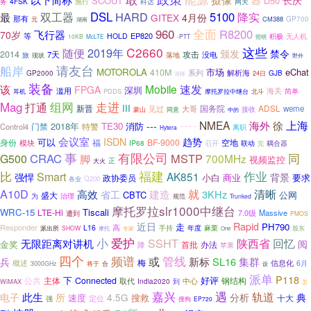
器
长庆
SCOUT
D50
务
4FSK
施行
科达
网关
双工器
DSL
HARD
5100
降实
最
GITEX
4月份
那有
元
GP700
湖南
CM388
960
全面
R8200
飞行器
70岁
EP820
等
HOLD
积极
无人机
10KB
McLTE
-PTT
照明
这些
C2660
随便
2019年
颁发
禁令
2014
攻击
7天
没电
落地
旅
现状
野外
请友台
船岸
MOTOROLA
市场
eChat
410M
系列
解析海
GP2000
GJB
24日
清移
装备
速发
Mobile
该
FPGA
深圳
滥用
海关
简单
PDDS
耳机
摩托罗拉中继台
北斗
组网
Mag
打通
走进
III
新晋
国务院
ADSL
见过
weme
大哥
接收
蒙山
同意
中的
----
NMEA
上海
---
海外
徐
2018年
TE30
消防
门禁
Control4
特警
离职
Hytera
会议室
ISDN
趋势
可以
身份
BF-9000
福
空地
模块
IP68
耦合器
召开
联动
完
事
有限公司
CRAC
MSTP
同
G500
脚
700MHz
视频监控
正
大火
福建
作业
比
Smart
AK851
强悍
背景
商业
要求
政协委员
小白
Q200
各业
A10D
就
清晰
高效
建造
3KHz
省工
CBTC
公网
盛大
为
治理
规范
Trunked
摩托罗拉slr1000中继台
WRC-15
Tiscali
LTE-Hi
Massive
7.0级
遭到
PMOS
近日
Rapid
走
PH790
Responder
L16
高
手持
麻栗
派出所
年度
股东
SHOW
摩托
专家
One
小
爱护
陕西省
SSHT
回忆
无限距离对讲机
阅
金奖
首批
办法
降
苹果
四个
管线
频谱
或
新标
SL16
集群
兵
梅
概述
信息化
6月
合
3000GHz
将于
设
派单
P118
下
好评
Connected
钢结构
公共
主体
中心
取代
WiMAX
India2020
到
怎
嘉兴
遇
轨道
此生
分析
电子
所
4.5G
典
速度
搜救
十大
定位
强
搜狗
EP720