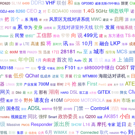
和
DDR3
VHF
联创
SL1M
隙更
Cl
RD620
6499
GP338D
应急
威泰克斯r70中继台
1.4G
钢盔铁甲
CEO
E-BDA400
5GHz
8260
诺
对
1000部
GDJ-400
之
启用
首个
把
风景区无线对讲系统
海格
MWC
源
系
升
质
桥
建设
中
认
大型
累
变身
无线对讲室外天线
软件
发展
华为
传输系统
三
须
PDT
治理局
获
工信部
向
说
499元
民警
云
窄带
TS-8
建
东方通信
纺织厂
推动
比
Division
将
讯
10月
LKP
落
由
拟
融合
高速
谈
黑
成
LTE
新
海事
机
新时代
缺
股份
28181
城市
MCS
至
众
预
17日
800M
警用
迅速
报导海
记
P6620i
淄
及
Plus
年中国
首次
给
上
油田
改
造成
冰
向前进
1月
其
高达
MUSA
599元
Audio
F101
slr8000中继台
CQST
背
M3188
一
专业
2015
可视化
客户
先转
产品目录
低价
QChat
海能达对讲机
宅
车载
低成本
开展
行业
MTM800
广
进展
同
First
AT
抢
器
700M
频率
2号
Liteos
宽带
产业发展
即时
联盟
Pre5G
还有
关于
5月
湖南
C
网关
那有
DSL
GITEX
元
降实
器
D50
最
双工器
5100
HARD
长庆
4月份
些
请友台
野外
410M
市场
禁令
GP2000
MOTOROLA
系列
船岸
解
清移
的
ADSL
Control4
门禁
---
国务院
特警
消防
weme
2018年
Hyte
接收
TE30
小白
同比
AK851
政协委员
Q200
强悍
视频监控
Smart
福建
商
700MHz
各业
级
派出所
近日
摩托
走
Responder
L16
高
专家
Massive
SHOW
PMOS
到
6月
取代
WiMAX
管线
下
Connected
新标
集群
中心
主体
公共
设
信息化
India2020