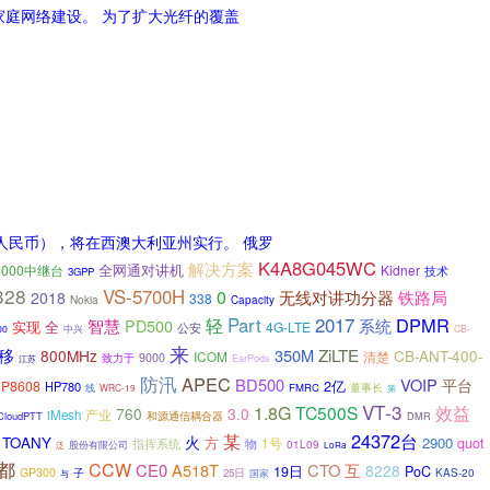
家庭网络建设。 为了扩大光纤的覆盖
人民币），将在西澳大利亚州实行。 俄罗
K4A8G045WC
解决方案
全网通对讲机
8000中继台
Kidner
技术
3GPP
328
VS-5700H
0
铁路局
无线对讲功分器
2018
338
Nokia
Capacity
2017
Part
DPMR
轻
系统
智慧
PD500
实现
全
4G-LTE
公安
中兴
00
CB-
来
移
350M
ZiLTE
800MHz
CB-ANT-400-
ICOM
清楚
9000
致力于
江苏
EarPods
防汛
APEC
BD500
VOIP
平台
2亿
P8608
HP780
FMRC
董事长
线
WRC-19
第
VT-3
1.8G
TC500S
效益
760
3.0
iMesh
产业
CloudPTT
和源通信耦合器
DMR
24372台
某
火
TOANY
方
2900
1号
quot
指挥系统
物
01L09
泛
股份有限公司
LoRa
都
CCW
互
CE0
A518T
CTO
8228
19日
PoC
GP300
KAS-20
子
25日
国家
与