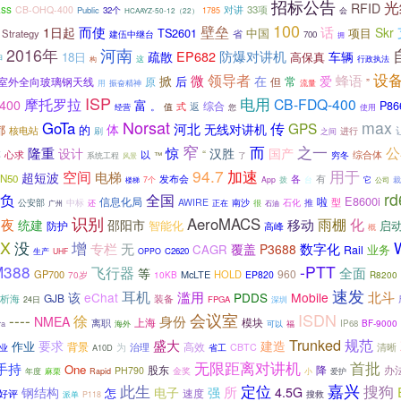
招标公告
光
RFID
ass
33项
CB-OHQ-400
对讲
Public
32个
1785
会
HCAAYZ-50-12（22）
100
而使
壁垒
话
1日起
Skr
TS2601
中国
项目
Strategy
建伍中继台
省
700
拥
2016年
河南
防爆对讲机
EP682
疏散
车辆
18日
高保真
押
这
行政执法
构
领导者
设
蜂语
微
掀
在
爱
后
原
但
常
室外全向玻璃钢天线
”
振奋精神
流量
用
ISP
电用
摩托罗拉
CB-FDQ-400
400
富
P86
综合
。
式
返
值
经营
使用
您
Norsat
max
GoTa
河北
传
GPS
体
无线对讲机
都
的
核电站
刷
之间
进行
窄
而
之一
公
惊
隆重
汉胜
国产
设计
“
心求
博
以
综合体
™
穷冬
系统工程
风景
了
94.7
加速
用于
空间
电梯
超短波
N50
各
有
发布会
它
裁
7个
App
拨
台
公司
楼梯
r
负
全国
E8600i
信息化局
啦
型
中标
AWIRE
石化
公安部
南沙
推
广州
还
正在
很
石油
识别
AeroMACS
移动
雨棚
化
日夜
统建
邵阳市
智能化
防护
启
高峰
概
EX
没
增
专栏
无
数字化
覆盖
P3688
CAGR
业务
Rail
生产
C2620
UHF
OPPO
M388
-PTT
飞行器
等
全面
960
GP700
McLTE
HOLD
70岁
10KB
EP820
R8200
速发
耳机
滥用
北斗
该
eChat
PDDS
Mobile
GJB
析海
装备
FPGA
24日
深圳
ISDN
----
会议室
徐
身份
NMEA
上海
模块
离职
BF-9000
ra
IP68
海外
可以
福
Trunked
盛大
规范
建造
要求
作业
背景
高效
治理
为
省工
CBTC
清晰
业
A10D
无限距离对讲机
首批
手持
One
办
股东
降
PH790
金奖
麻栗
年度
Rapid
小
爱护
嘉兴
搜狗
此生
定位
钢结构
所
电子
强
4.5G
怎
速度
好评
搜救
派单
P118