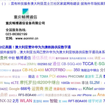
（ ）：震有科技服务澳大利亚昆士兰社区家庭网络建设 据海外市场拓展
2亿美圆！澳大利亚赞许华为为澳铁路供应数字通
据外媒报导，澳大利亚当局已赞许华为为澳大利亚铁路供应数字通讯体系，
通信系统
贵州
畅博通信
中软
民间
调度
数字无线对讲
室内全向吸顶天线
对讲机
40
TCCA
E-SG
通信
CB-SGQ-400
20MHz
CTChat
002583.SZ
Phone
MESH
350
CB-HLQ-400
MOTOTRBO
分
海能达中继台
CCW2018
通信技术
EP821
POI
工具
能达
PHICOMM
遨游车
TDMA
通
450MHz
听证会
ANT-400-NX
M3688
摩托罗拉r8200中继台
SL2M
非法
eLTE
W
100Gb
》
Relay
WCDMA
运营商
KiNet
666号
推进
Google
342亿
泄露电缆
150MHz
slr10
电力
鼎桥
Anal
RFS-BDA400
iPhone
eMTC
和源通信功率分配器
森林防火
IP67
1624
极蜂
NX-32
2月
WLAN
智能
楼宇对讲
RFT-BDA400
直放站
宽
8000
G882