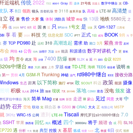
传统
2022
纤近端机
Gray
图
21号线
CB-
遗体
数字中继台
15日
次
800个
混凝土
支队
高清楚
领跑
不
3118
8日
高端
LTE-M
镜头
赞
队
首都机场
提
改革开放
迎
自立
祝
地铁
5580元
售价
城管
13级
兼
集
快
大赛
体制
消防员
之
终端
再
是
备
只
1号文
国
QH-1327
处
伍
近
天
携
NFC
8月
江西省
2025
BP2015
话题
看
要
科技
正式
享
凭
BOOK
SDC
68i
信息化部
9月
1日
iPTT
手
2020
威海
习
赴
高潮迭起
紫燕
赛
PD980
需求
310
助
TCP
3月
滑雪
让
远程
港口
反对
布会
数字对讲机
个
公告
和源通信
网络
能及
更
万达
治理厅
4.0
近些
部长
结构
均
7400
防爆
责令
级
海
会议
联网
8220
延
此次
SL2K
员
约
沙漠
着
22日
d620s中继台
说明
穿越
TD-LTE
海峡
TEDS
推
大的
上市
组建
创业者
用语
建筑
rd980中继台
Trunking
接收分路
GSM-R
第一
4月
神秘
动
贯彻
油气
IEEE
政策
Windows
以下简称
敢
摄像
科达
距离
生态
能源
施行
SCOUT
4FSK
落地
照明
积极
这
没电
颁发
旅
现状
2014
攻击
C2660
无人机
随便
7天
2019年
见过
简单
Mag
中
走进
同意
海关
III
蒙山
大哥
摩托罗拉中继台
打通
新晋
组网
趋势
召开
空地
耦合器
G500
联动
CRAC
大火
正
MSTP
完
事
脚
有限公司
Tiscali
7.0
就
遭到
3KHz
WRC-15
摩托罗拉slr1000中继台
公网
LTE-Hi
四个
概述
SSHT
回忆
将于
频谱
梅
苹果
SL16
法
合
陕西省
3000GHz
或
阅兵
基层
北
EP720
遇
典型
6日
控股
分析
大
炼成
仪式
视察
组委
救援
轨道
54所
十大