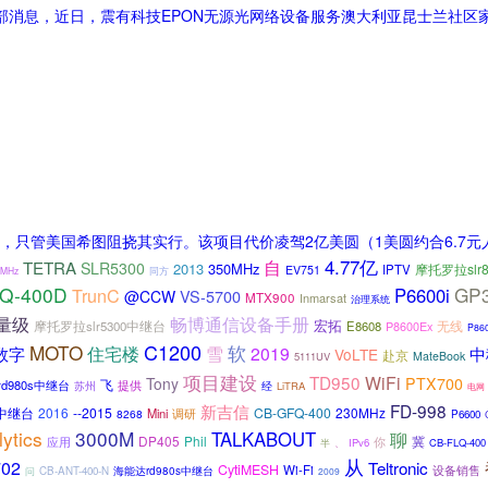
部消息，近日，震有科技EPON无源光网络设备服务澳大利亚昆士兰社区
只管美国希图阻挠其实行。该项目代价凌驾2亿美圆（1美圆约合6.7元
4.77亿
自
TETRA
SLR5300
2013
350MHz
摩托罗拉slr
IPTV
EV751
同方
0MHz
Q-400D
GP
TrunC
P6600i
VS-5700
@CCW
MTX900
Inmarsat
治理系统
量级
畅博通信设备手册
宏拓
无线
摩托罗拉slr5300中继台
E8608
P8600Ex
P86
C1200
MOTO
软
雪
住宅楼
2019
数字
中
VoLTE
赴京
MateBook
5111UV
项目建设
TD950
WiFi
Tony
PTX700
rd980s中继台
飞
提供
苏州
经
LiTRA
电网
FD-998
新吉信
00中继台
2016
--2015
CB-GFQ-400
230MHz
Mini
调研
8268
P6600
ytics
3000M
TALKABOUT
聊
DP405
Phil
冀
应用
你
半
IPv6
CB-FLQ-400
、
从
702
Teltronic
CytiMESH
Wi-Fi
设备销售
CB-ANT-400-N
海能达rd980s中继台
问
2009