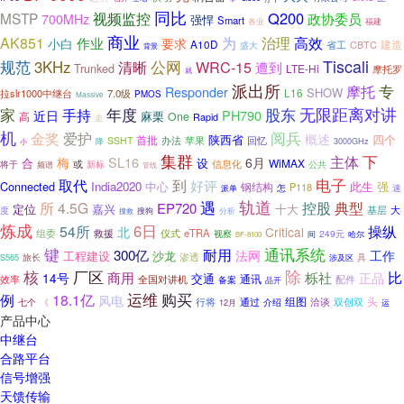
同比
Q200
MSTP
视频监控
政协委员
700MHz
强悍
Smart
各业
福建
商业
AK851
作业
为
治理
高效
小白
要求
A10D
建造
省工
CBTC
盛大
背景
Tiscali
规范
3KHz
清晰
公网
WRC-15
遭到
Trunked
LTE-Hi
摩托罗
就
派出所
专
摩托
Responder
SHOW
L16
拉slr1000中继台
7.0级
PMOS
Massive
年度
股东
无限距离对讲
家
手持
近日
PH790
麻栗
One
高
Rapid
走
机
爱护
阅兵
金奖
概述
陕西省
四个
首批
办法
苹果
回忆
SSHT
降
3000GHz
小
集群
下
主体
SL16
梅
6月
合
设
WiMAX
信息化
或
将于
频谱
新标
公共
管线
电子
到
取代
好评
Connected
India2020
中心
此生
强
钢结构
P118
怎
速
派单
轨道
遇
典型
所
4.5G
控股
EP720
定位
嘉兴
十大
大
基层
度
分析
搜救
搜狗
炼成
6日
操纵
54所
北
Critical
组委
救援
eTRA
仪式
视察
249元
间
哈尔
BF-8100
键
通讯系统
耐用
300亿
法网
工作
工程建设
沙龙
旅长
渗透
S565
涉及区
具
除
核
厂区
比
商用
栎社
14号
正品
交通
通讯
效率
全国对讲机
备案
配件
品开
例
运维
购买
18.1亿
风电
组图
洽谈
头
七个
行将
通过
介绍
双创双
《
12月
运
产品中心
中继台
合路平台
信号增强
天馈传输