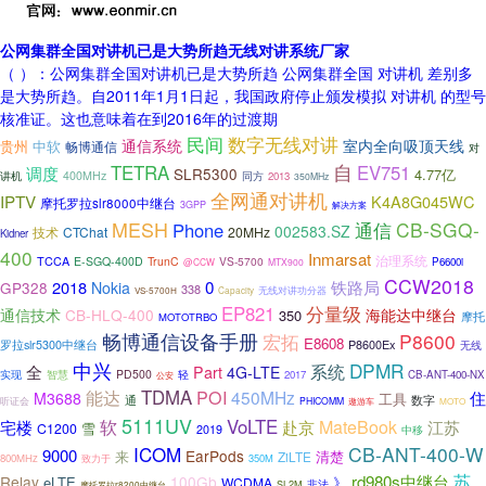
公网集群全国对讲机已是大势所趋无线对讲系统厂家
（ ）：公网集群全国对讲机已是大势所趋 公网集群全国 对讲机 差别多
是大势所趋。自2011年1月1日起，我国政府停止颁发模拟 对讲机 的型号
核准证。这也意味着在到2016年的过渡期
民间
数字无线对讲
通信系统
室内全向吸顶天线
贵州
中软
畅博通信
对
自
TETRA
EV751
调度
SLR5300
4.77亿
讲机
400MHz
同方
2013
350MHz
全网通对讲机
IPTV
K4A8G045WC
摩托罗拉slr8000中继台
3GPP
解决方案
MESH
通信
CB-SGQ-
Phone
002583.SZ
技术
CTChat
20MHz
Kidner
400
Inmarsat
TCCA
治理系统
E-SGQ-400D
TrunC
VS-5700
P6600i
@CCW
MTX900
CCW2018
铁路局
2018
0
GP328
Nokia
338
无线对讲功分器
Capacity
VS-5700H
EP821
分量级
海能达中继台
通信技术
CB-HLQ-400
350
摩托
MOTOTRBO
畅博通信设备手册
宏拓
P8600
E8608
P8600Ex
罗拉slr5300中继台
无线
中兴
DPMR
系统
全
Part
4G-LTE
实现
PD500
智慧
轻
2017
CB-ANT-400-NX
公安
TDMA
POI
能达
450MHz
住
M3688
工具
通
数字
听证会
PHICOMM
遨游车
MOTO
5111UV
VoLTE
宅楼
软
赴京
MateBook
江苏
雪
C1200
2019
中移
ICOM
CB-ANT-400-W
9000
EarPods
清楚
来
ZiLTE
800MHz
350M
致力于
rd980s中继台
苏
Relay
100Gb
eLTE
》
WCDMA
非法
SL2M
摩托罗拉r8200中继台