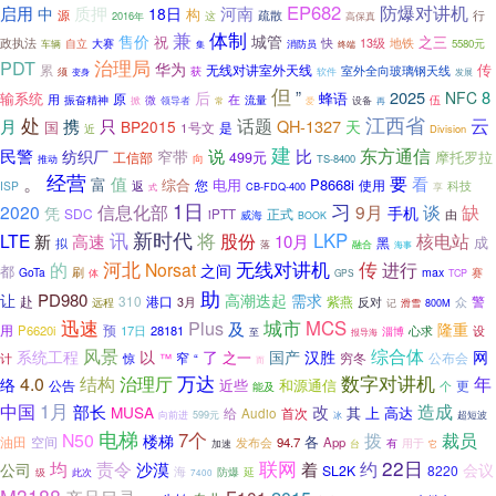
EP682
河南
防爆对讲机
启用
质押
中
18日
构
疏散
行
源
2016年
这
高保真
体制
兼
售价
城管
祝
之三
政执法
快
13级
地铁
大赛
自立
5580元
车辆
消防员
终端
集
PDT
治理局
华为
传
累
无线对讲室外天线
室外全向玻璃钢天线
获
须
变身
软件
发展
但
”
2025
8
后
NFC
输系统
蜂语
原
用
在
振奋精神
微
掀
流量
伍
领导者
设备
再
常
爱
江西省
云
处
话题
月
携
只
QH-1327
BP2015
天
国
是
1号文
近
Division
建
东方通信
比
民警
说
纺织厂
窄带
摩托罗拉
499元
工信部
向
推动
TS-8400
经营
。
要
看
值
富
综合
电用
P8668i
您
使用
科技
ISP
返
CB-FDQ-400
享
式
1日
习
信息化部
谈
2020
9月
缺
凭
手机
SDC
正式
iPTT
由
威海
BOOK
讯
新时代
将
股份
LKP
核电站
LTE
新
高速
10月
成
拟
黑
融合
落
海事
河北
的
无线对讲机
传
进行
Norsat
之间
都
刷
GoTa
max
赛
体
GPS
TCP
助
PD980
让
高潮迭起
需求
赴
310
港口
紫燕
反对
众
警
远程
3月
滑雪
记
800M
城市
迅速
Plus
MCS
及
隆重
预
用
P6620i
17日
28181
心求
设
淄博
至
报导海
风景
综合体
系统工程
了
以
国产
汉胜
网
之一
窄
穷冬
公布会
惊
™
“
计
而
万达
治理厅
数字对讲机
年
4.0
结构
络
近些
和源通信
公告
更
能及
个
中国
1月
造成
部长
改
MUSA
其
上
高达
首次
给
Audio
599元
超短波
向前进
冰
电梯
7个
N50
拨
裁员
楼梯
各
油田
空间
发布会
94.7
App
有
用于
加速
台
它
联网
22日
责令
均
沙漠
约
着
公司
会议
SL2K
8220
海
延
防爆
级
此次
7400