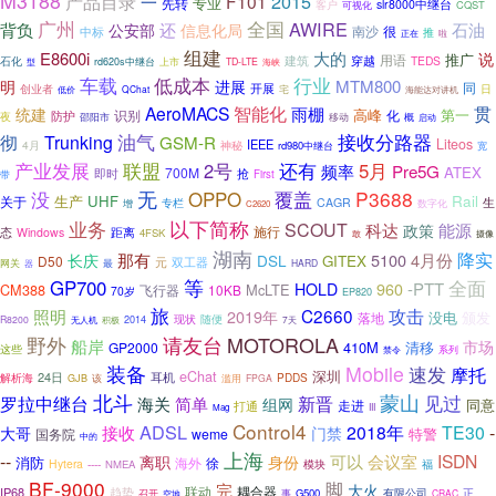
M3188
2015
产品目录
一
F101
专业
先转
slr8000中继台
客户
CQST
可视化
广州
全国
AWIRE
背负
还
石油
公安部
信息化局
南沙
很
中标
推
正在
啦
组建
E8600i
大的
说
推广
穿越
用语
石化
建筑
TEDS
型
rd620s中继台
上市
TD-LTE
海峡
车载
低成本
行业
进展
MTM800
明
同
创业者
开展
日
低价
QChat
宅
海能达对讲机
贯
AeroMACS
智能化
雨棚
统建
高峰
第一
识别
化
防护
夜
邵阳市
移动
概
启动
油气
接收分路器
彻
Trunking
GSM-R
Liteos
IEEE
4月
神秘
rd980中继台
宽
联盟
还有
产业发展
2号
5月
Pre5G
频率
ATEX
700M
即时
抢
First
带
没
无
OPPO
P3688
覆盖
Rail
生产
UHF
关于
专栏
CAGR
生
增
数字化
C2620
以下简称
业务
SCOUT
科达
政策
能源
施行
距离
态
Windows
4FSK
敢
摄像
湖南
降实
那有
5100
4月份
长庆
DSL
GITEX
D50
元
双工器
网关
最
HARD
器
等
GP700
全面
-PTT
HOLD
960
CM388
McLTE
飞行器
10KB
70岁
EP820
旅
攻击
C2660
照明
2019年
没电
颁发
落地
随便
现状
R8200
无人机
积极
2014
7天
野外
MOTOROLA
请友台
船岸
市场
410M
GP2000
清移
这些
禁令
系列
装备
Mobile
速发
摩托
eChat
深圳
24日
解析海
耳机
PDDS
GJB
该
滥用
FPGA
北斗
蒙山
新晋
见过
罗拉中继台
海关
简单
组网
同意
走进
打通
III
Mag
Control4
ADSL
2018年
TE30
-
接收
大哥
门禁
特警
国务院
weme
中的
上海
--
ISDN
离职
可以
会议室
身份
消防
徐
海外
Hytera
----
福
NMEA
模块
BF-9000
脚
完
大火
联动
耦合器
IP68
趋势
有限公司
G500
正
召开
事
CRAC
空地