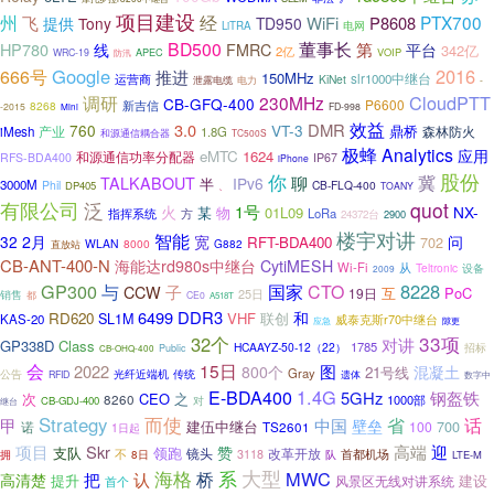
项目建设
州
经
PTX700
飞
WiFi
P8608
提供
Tony
TD950
LiTRA
电网
BD500
董事长
HP780
第
线
FMRC
平台
342亿
2亿
APEC
VOIP
WRC-19
防汛
Google
2016
666号
推进
150MHz
slr1000中继台
运营商
KiNet
泄露电缆
电力
-
CloudPTT
调研
230MHz
CB-GFQ-400
P6600
新吉信
8268
-2015
FD-998
Mini
效益
3.0
DMR
760
VT-3
鼎桥
森林防火
iMesh
产业
1.8G
和源通信耦合器
TC500S
极蜂
Analytics
应用
eMTC
1624
和源通信功率分配器
RFS-BDA400
IP67
iPhone
你
股份
冀
聊
TALKABOUT
IPv6
半
3000M
Phil
CB-FLQ-400
DP405
、
TOANY
有限公司
泛
quot
1号
火
NX-
某
物
01L09
方
LoRa
指挥系统
24372台
2900
楼宇对讲
智能
问
32
2月
宽
RFT-BDA400
702
WLAN
8000
G882
直放站
CB-ANT-400-N
海能达rd980s中继台
CytiMESH
Wi-Fi
从
Teltronic
设备
2009
GP300
国家
8228
与
CTO
CCW
子
互
PoC
19日
25日
销售
都
CE0
A518T
6499
DDR3
和
RD620
VHF
联创
SL1M
KAS-20
威泰克斯r70中继台
应急
隙更
33项
32个
对讲
GP338D
Class
1785
HCAAYZ-50-12（22）
招标
Public
CB-OHQ-400
会
15日
2022
图
800个
混凝土
21号线
Gray
传统
公告
光纤近端机
遗体
RFID
数字中
1.4G
E-BDA400
5GHz
钢盔铁
次
CEO
之
8260
1000部
CB-GDJ-400
对
继台
Strategy
而使
话
省
甲
中国
壁垒
建伍中继台
700
诺
100
TS2601
1日起
迎
项目
Skr
高端
赞
领跑
支队
镜头
改革开放
不
首都机场
3118
拥
8日
队
LTE-M
海格
大型
系
MWC
桥
把
认
高清楚
提升
建设
风景区无线对讲系统
首个