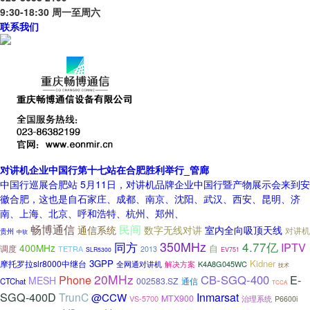
9:30-18:30 周一至周六
联系我们
对讲机企业中国行第十七站在合肥胜利举行_管廊
中国行巡展合肥站 5月11日，对讲机品牌企业中国行暨产物展示会来到安
徽合肥，这也是自石家庄、成都、南京、沈阳、武汉、西安、昆明、济
南、上海、北京、呼和浩特、杭州、郑州、
畅博通信
民间
通信系统
数字无线对讲
室内全向吸顶天线
对讲机
贵州
中软
350MHz
4.77亿
同方
IPTV
400MHz
自
调度
TETRA
2013
SLR5300
EV751
3GPP
Kidner
摩托罗拉slr8000中继台
K4A8G045WC
全网通对讲机
解决方案
技术
20MHz
CB-SGQ-400
E-
Phone
MESH
002583.SZ
CTChat
通信
TCCA
SGQ-400D
Inmarsat
TrunC
@CCW
MTX900
VS-5700
治理系统
P6600i