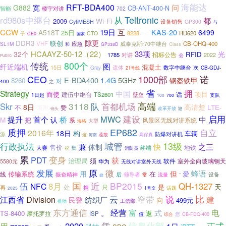
海能达
RFT-BDA400
问
G882
宽
CB-ANT-400-N
智能
楼宇对讲
702
Teltronic
rd980s中继台
从
都
Wi-Fi
2009
设备销售
CytiMESH
GP300
与
CCW
19日
互
KAS-20
A518T
6499
25日
8228
RD620
子
CTO
CE0
国家
PoC
隙更
DDR3
联创
VHF
CB-OHQ-400
SL1M
应急
威泰克斯r70中继台
Class
和
GP338D
HCAAYZ-50-12（22）
33项
32个
光
RFID
1785
对讲
招标公告
2022
会
Public
传统
800个
图
纤近端机
混凝土
15日
数字中继台
遗体
次
CB-GDJ-
Gray
21号线
1000部
诺
CEO
E-BDA400
1.4G
钢盔铁甲
5GHz
8260
对
400
之
省
拥
Strategy
中国
而使
项目
建伍中继台
TS2601
壁垒
话
1日起
支队
700
100
3118
高端
Skr
队
首都机场
8日
高清楚
LTE-
不
赞
领跑
镜头
改革开放
迎
MWC
建设
启用
首个
桥
提升
认
中
M
把
系
风景区无线对讲系统
大型
海格
EP682
质押
自立
2016年
构
18日
车辆
源
防爆对讲机
这
疏散
高保真
河南
城管
13级
行政执法
兼
快
之三
体制
售价
集
终端
地铁
大赛
祝
消防员
累
变身
PDT
获
须
治理局
室外全向玻璃钢天
华为
软件
5580元
无线对讲室外天线
发展
微
原
蜂语
用
但
传输系统
在
爱
线
振奋精神
后
领导者
流量
设备
常
”
掀
伍
国
近
BP2015
8月
QH-1327
NFC
天
处
是
只
再
携
话题
2025
1号文
云
比
Division
窄带
说
建
江西省
民警
纺织厂
向
499元
工信部
推动
东方通信
经营
富
电
。
式
TS-8400
返
摩托罗拉
ISP
值
您
综合
CB-FDQ-400
凭
信息化部