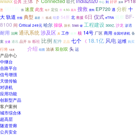
下
India2020
主体
Connected
P118
取代
公共
WiMAX
好评
中心
到
派单
钢结构
搜救
分析
速度
EP720
十
此生
遇
定位
怎
所
4.5G
嘉兴
强
搜狗
电子
BF-
6日
仪式
大
轨道
典型
视察
54所
北
组委
救援
eTRA
大
炼成
控股
基层
8100
工程建设
哈尔
操纵
间
Critical
沙龙
渗透
249元
旅长
300亿
S565
键
涉及区
通讯系统
14号
耐用
核
商用
工作
厂区
备
法网
全国对讲机
效率
具
18.1亿
风电
比例
七个
配件
运维
《
栎社
品开
案
通讯
购买
除
正品
交通
通过
介绍
双创双
头
行将
洽谈
运
组图
12月
产品中心
中继台
合路平台
信号增强
天馈传输
对讲机
应用功能
创新型产品
客户案例
城市综合体
超高层
隧道管廊
公共安全