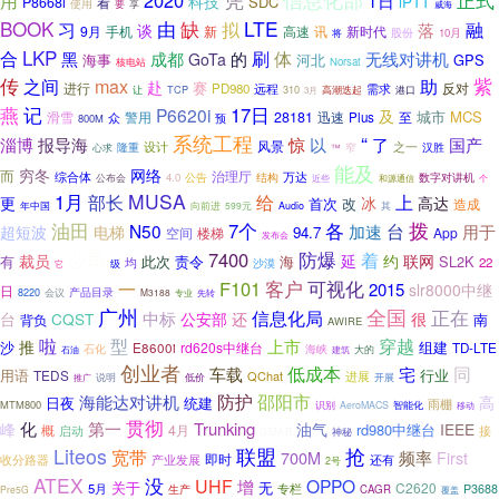
2020
正式
用
1日
科技
SDC
iPTT
P8668i
看
使用
要
享
威海
BOOK
LTE
由
缺
融
习
拟
落
谈
9月
手机
新
高速
讯
新时代
股份
10月
将
LKP
合
黑
刷
体
成都
的
无线对讲机
GoTa
海事
河北
GPS
Norsat
核电站
传
紫
max
之间
助
赴
赛
反对
进行
PD980
远程
需求
TCP
310
让
高潮迭起
港口
3月
燕
记
17日
P6620i
及
城市
MCS
警用
28181
至
滑雪
众
迅速
Plus
800M
预
系统工程
“
淄博
惊
报导海
以
了
国产
风景
设计
之一
隆重
汉胜
心求
窄
™
能及
穷冬
网络
而
治理厅
综合体
万达
公告
4.0
结构
数字对讲机
公布会
近些
个
和源通信
MUSA
1月
上
部长
给
更
冰
高达
首次
改
造成
年中国
其
向前进
599元
Audio
油田
拨
7个
各
N50
台
加速
用于
超短波
电梯
94.7
空间
楼梯
App
发布会
防爆
公司
7400
着
裁员
延
约
联网
有
此次
责令
SL2K
海
22
均
沙漠
它
级
可视化
F101
客户
一
2015
slr8000中继
日
产品目录
8220
会议
M3188
专业
先转
广州
全国
正在
信息化局
中标
台
CQST
公安部
还
很
南
背负
AWIRE
啦
型
上市
穿越
推
沙
组建
rd620s中继台
E8600i
TD-LTE
石化
海峡
大的
建筑
石油
创业者
低成本
宅
同
车载
用语
行业
TEDS
QChat
进展
低价
说明
开展
推广
防护
邵阳市
海能达对讲机
高
日夜
统建
雨棚
MTM800
识别
智能化
AeroMACS
移动
贯彻
第一
化
Trunking
峰
油气
IEEE
rd980中继台
概
4月
启动
接
GSM-R
神秘
联盟
Liteos
抢
宽带
700M
频率
First
即时
收分路器
还有
产业发展
2号
ATEX
没
UHF
OPPO
增
关于
无
C2620
5月
专栏
生产
P3688
CAGR
Pre5G
覆盖