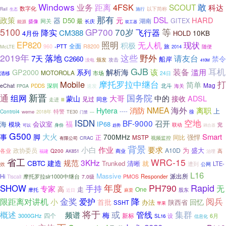
Windows
敢
4FSK
业务
距离
SCOUT
科达
数字化
以下简称
Rail
施行
生态
那有
政策
DSL
元
HARD
器
D50
最
湖南
GITEX
摄像
网关
长庆
能源
双工器
5100
GP700
70岁
等
飞行器
降实
CM388
10KB
4月份
HOLD
EP820
照明
无人机
现状
积极
全面
R8200
旅
960
-PTT
随便
McLTE
2014
2019年
落地
野外
这些
请友台
7天
禁令
C2660
船岸
颁发
攻击
没电
410M
GJB
耳机
解析海
该
装备
滥用
GP2000
系列
MOTOROLA
市场
24日
清移
Mobile
摩托罗拉中继台
打
简单
Mag
深圳
北斗
eChat
PDDS
速发
海关
FPGA
新晋
通
组网
国务院
中的
大哥
ADSL
蒙山
接收
见过
同意
走进
III
NMEA
海外
Hytera
消防
离职
上
特警
----
Control4
徐
weme
2018年
TE30
门禁
---
空地
ISDN
BF-9000
召开
福
海
会议室
IP68
模块
联动
身份
完
可以
趋势
耦合器
G500
脚
大火
Smart
事
700MHz
强悍
正
MSTP
同比
视频监控
CRAC
有限公司
背景
小白
作业
要求
为
盛大
政协委员
A10D
各业
Q200
商业
高
福建
AK851
治理
省工
WRC-15
3KHz
规范
CBTC
建造
Trunked
清晰
就
遭到
LTE-
效
公网
L16
Massive
派出所
Hi
Responder
Tiscali
摩托罗拉slr1000中继台
7.0级
PMOS
Rapid
年度
PH790
SHOW
手持
专家
无
高
走
One
股东
摩托
近日
麻栗
金奖
降
阅兵
限距离对讲机
爱护
小
首批
回忆
办法
陕西省
SSHT
苹果
将于
或
管线
集群
概述
频谱
梅
四个
新标
3000GHz
设
6月
合
SL16
信息化