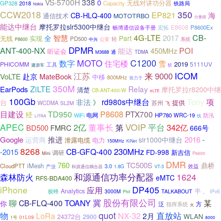
VS-5700H
338
0
无线对讲功分器
GP328
2018
Capacity
铁路局
Nokia
CCW2018
350
EP821
CB-HLQ-400
海
通信技术
MOTOTRBO
分量级
能达中继台
摩托罗拉slr5300中继台
E8608
宏拓
P8600Ex
畅博通信设备手册
4G-LTE
CB-
智慧
2017
全
Part
无线
实现
PD500
公安
轻
系统
中兴
P8600
DPMR
POI
ANT-400-NX
能达
450MHz
听证会
M3688
通
TDMA
MOTO
C1200
数字
住宅楼
雪
2019
PHICOMM
5111UV
工具
遨游车
软
来
ICOM
江苏
9000
VoLTE
赴京
MateBook
中移
800MHz
致力于
350M
ZiLTE
Relay
EarPods
摩托罗拉r8200中继
清楚
CB-ANT-400-W
eLTE
100Gb
Tony
非法
rd980s中继台
项
台
》
苏州
提供
WCDMA
SL2M
飞
P8608
目建设
TD950
PTX700
经
电网
WiFi
HP780
WRC-19
防汛
线
LiTRA
VOIP
APEC
董事长
平台
2亿
342亿
第
BD500
FMRC
666号
推进
Google
2016
-
运营商
slr1000中继台
泄露电缆
电力
150MHz
KiNet
8268
230MHz
CB-GFQ-400
-2015
FD-998
新吉信
调研
Mini
P6600
DMR
TC500S
760
iMesh
鼎桥
CloudPTT
3.0
产业
效益
1.8G
VT-3
和源通信耦合器
森林防火
和源通信功率分配器
1624
eMTC
RFS-BDA400
iPhone
DP405
应用
IP67
Analytics
半
极蜂
3000M
TALKABOUT
IPv6
、
Phil
股份有限公司
冀
聊
CB-FLQ-400
TOANY
某
你
泛
方
指挥系统
火
物
quot
直放站
NX-32
LoRa
2月
WLAN
24372台
2900
01L09
1号
8000