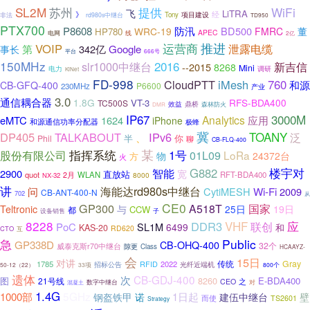
SL2M
苏州
WiFi
提供
飞
LiTRA
》
经
非法
Tony
项目建设
rd980s中继台
TD950
PTX700
防汛
P8608
BD500
WRC-19
FMRC
董
HP780
APEC
电网
线
2亿
推进
VOIP
运营商
泄露电缆
第
342亿
Google
事长
平台
666号
150MHz
2016
slr1000中继台
新吉信
--2015
8268
Mini
电力
调研
KiNet
FD-998
CloudPTT
iMesh
760
和源
CB-GFQ-400
P6600
230MHz
产业
3.0
通信耦合器
1.8G
RFS-BDA400
VT-3
TC500S
鼎桥
效益
森林防火
DMR
IP67
3000M
Analytics
eMTC
1624
应用
iPhone
和源通信功率分配器
极蜂
冀
TOANY
DP405
TALKABOUT
IPv6
泛
、
你
Phil
半
聊
CB-FLQ-400
某
股份有限公司
指挥系统
1号
01L09
LoRa
物
24372台
方
火
楼宇对
智能
G882
2900
宽
直放站
quot
WLAN
RFT-BDA400
2月
8000
NX-32
讲
海能达rd980s中继台
Wi-Fi
问
CytiMESH
2009
CB-ANT-400-N
702
从
CE0
GP300
国家
A518T
Teltronic
与
25日
19日
CCW
都
设备销售
子
8228
DDR3
VHF
联创
应
PoC
SL1M
6499
和
KAS-20
RD620
CTO
互
Public
急
GP338D
CB-OHQ-400
32个
威泰克斯r70中继台
隙更
Class
HCAAYZ-
会
15日
对讲
传统
Gray
1785
RFID
2022
招标公告
光纤近端机
50-12（22）
33项
800个
遗体
次
CB-GDJ-400
图
8260
E-BDA400
21号线
CEO
之
对
混凝土
数字中继台
1.4G
5GHz
1000部
1日起
钢盔铁甲
诺
建伍中继台
壁
而使
TS2601
Strategy