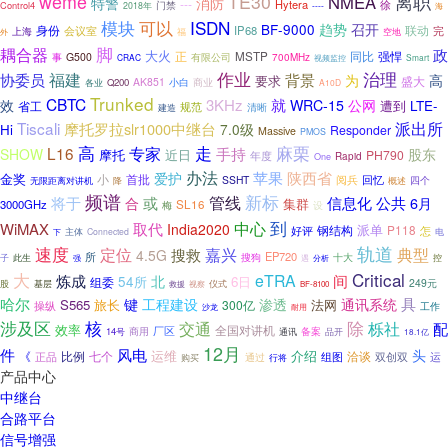
weme
TE30
离职
NMEA
消防
特警
---
Hytera
徐
Control4
门禁
2018年
----
海
模块
可以
ISDN
BF-9000
趋势
召开
身份
会议室
IP68
联动
完
上海
外
福
空地
脚
耦合器
政
大火
正
同比
强悍
MSTP
事
G500
有限公司
700MHz
CRAC
Smart
视频监控
治理
福建
作业
协委员
背景
为
高
要求
盛大
AK851
小白
商业
Q200
各业
A10D
Trunked
CBTC
3KHz
就
效
WRC-15
公网
遭到
LTE-
省工
规范
清晰
建造
派出所
Tiscali
摩托罗拉slr1000中继台
7.0级
Hi
Responder
Massive
PMOS
走
麻栗
高
L16
专家
手持
SHOW
股东
摩托
近日
PH790
年度
Rapid
One
办法
爱护
苹果
陕西省
金奖
首批
小
回忆
SSHT
阅兵
无限距离对讲机
四个
降
概述
频谱
新标
管线
将于
或
信息化
公共
6月
合
集群
3000GHz
SL16
设
梅
到
中心
取代
WiMAX
India2020
派单
钢结构
P118
好评
怎
主体
电
Connected
下
速度
轨道
定位
嘉兴
典型
搜救
4.5G
所
EP720
搜狗
十大
子
此生
分析
控
强
遇
大
Critical
eTRA
间
炼成
北
54所
6日
组委
249元
仪式
股
基层
救援
视察
BF-8100
哈尔
通讯系统
具
键
工程建设
渗透
S565
旅长
法网
300亿
操纵
工作
沙龙
耐用
涉及区
核
除
交通
栎社
配
效率
厂区
全国对讲机
备案
14号
商用
通讯
品开
18.1亿
12月
件
风电
头
运维
介绍
《
比例
正品
七个
洽谈
双创双
运
通过
组图
购买
行将
产品中心
中继台
合路平台
信号增强