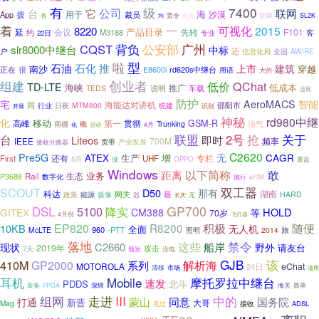
有
7400
公司
级
台
它
联网
海
拨
用于
App
沙漠
裁员
各
责令
防爆
SL2K
均
此次
着
一
可视化
2015
8220
产品目录
会议
先转
F101
延
M3188
客
约
22日
专业
广州
CQST
背负
公安部
slr8000中继台
中标
户
还
信息化局
全国
AWIRE
型
啦
石油
石化
推
上市
建筑
南沙
穿越
很
E8600i
正在
rd620s中继台
用语
大的
组建
创业者
低价
QChat
TD-LTE
海峡
低成本
推广
TEDS
说明
车载
进展
防护
宅
AeroMACS
智能
海能达对讲机
同
行业
MTM800
邵阳市
日夜
统建
识别
开展
神秘
rd980中继
化
移动
高峰
第一
贯彻
GSM-R
油气
概
Trunking
雨棚
4月
化
启动
抢
联盟
2号
关于
台
Liteos
即时
700M
频率
IEEE
宽带
产业发展
接收分路器
C2620
Pre5G
ATEX
无
CAGR
生产
增
还有
First
UHF
专栏
5月
没
OPPO
覆盖
Windows
以下简称
敢
距离
业务
Rail
生态
P3688
数字化
施行
4FSK
双工器
SCOUT
D50
那有
科达
网关
最
湖南
HARD
政策
能源
摄像
器
元
长庆
GP700
DSL
5100
降实
HOLD
GITEX
CM388
等
70岁
4月份
飞行器
EP820
R8200
积极
随便
10KB
无人机
全面
960
-PTT
旅
McLTE
2014
照明
落地
这些
禁令
船岸
现状
C2660
野外
请友台
2019年
攻击
7天
没电
颁发
GJB
410M
该
GP2000
解析海
系列
MOTOROLA
eChat
24日
清移
市场
滥用
Mobile
耳机
摩托罗拉中继台
速发
PDDS
北斗
装备
深圳
FPGA
海关
简单
走进
III
中的
组网
蒙山
同意
国务院
打通
新晋
大哥
Mag
接收
ADSL
见过