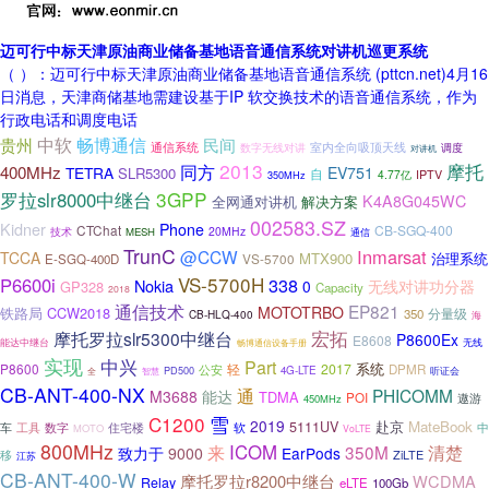
迈可行中标天津原油商业储备基地语音通信系统对讲机巡更系统
（ ）：迈可行中标天津原油商业储备基地语音通信系统 (pttcn.net)4月16
日消息，天津商储基地需建设基于IP 软交换技术的语音通信系统，作为
行政电话和调度电话
中软
畅博通信
民间
贵州
通信系统
室内全向吸顶天线
调度
数字无线对讲
对讲机
2013
摩托
同方
400MHz
TETRA
EV751
SLR5300
自
4.77亿
IPTV
350MHz
3GPP
罗拉slr8000中继台
K4A8G045WC
全网通对讲机
解决方案
002583.SZ
Kidner
Phone
CTChat
CB-SGQ-400
20MHz
技术
MESH
通信
TrunC
Inmarsat
@CCW
TCCA
MTX900
治理系统
VS-5700
E-SGQ-400D
VS-5700H
P6600i
338
Nokia
无线对讲功分器
0
GP328
Capacity
2018
通信技术
EP821
MOTOTRBO
铁路局
CCW2018
分量级
350
CB-HLQ-400
海
宏拓
摩托罗拉slr5300中继台
P8600Ex
E8608
能达中继台
无线
畅博通信设备手册
实现
中兴
Part
P8600
轻
2017
系统
公安
DPMR
PD500
4G-LTE
听证会
全
智慧
CB-ANT-400-NX
通
PHICOMM
M3688
能达
TDMA
POI
遨游
450MHz
雪
C1200
2019
5111UV
赴京
MateBook
工具
数字
住宅楼
软
车
中
MOTO
VoLTE
800MHz
ICOM
来
350M
清楚
9000
EarPods
致力于
移
ZiLTE
江苏
CB-ANT-400-W
摩托罗拉r8200中继台
WCDMA
Relay
eLTE
100Gb