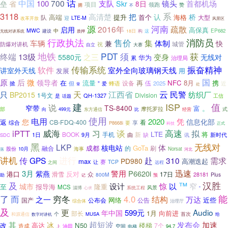
话
中国
700
支队
100
Skr
镜头
首都机场
垒
省
8日
项目
领跑
赞
拥
不
系
3118
高清楚
把
认
桥
高端
提升
首个
海格
队
大型
迎
LTE-M
改革开放
风景区
河南
源
2016年
疏散
启用
高保真
MWC
建设
中
EP682
无线对讲系统
18日
构
这
质押
行政执法
消防员
售价
集
车辆
体制
兼
快
城管
祝
防爆对讲机
自立
大赛
地铁
PDT
须
获
终端
13级
之三
变身
5580元
无线对
华为
累
治理局
传输系统
振奋精神
软件
室外全向玻璃钢天线
讲室外天线
发展
用
国
原
后
微
领导者
在
流量
再
NFC
8月
携
设备
伍
掀
但
2025
”
爱
蜂语
近
常
处
天
江西省
云
民警
只
纺织厂
BP2015
1号文
Division
QH-1327
是
工信
话题
ISP
值
建
推动
说
窄带
TS-8400
。
富
部
摩托罗拉
式
向
499元
东方通信
比
经营
使用
电用
您
2020
凭
信息化部
返
CB-FDQ-400
看
享
综合
P8668i
要
正式
科技
iPTT
威海
谈
高速
习
拟
LTE
将
BOOK
手机
新
1日
9月
由
新时代
缺
讯
SDC
黑
无线对
LKP
体
核电站
成都
GoTa
融合
的
刷
股份
10月
海事
Norsat
河北
落
讲机
进行
传
GPS
赴
310
需求
PD980
max
高潮迭起
赛
TCP
让
之间
远程
迅速
3月
警用
P6620i
紫燕
港口
反对
滑雪
众
17日
28181
800M
Plus
助
记
预
及
™
汉胜
惊
设计
以
窄
城市
至
报导海
隆重
MCS
风景
系统工程
淄博
心求
“
了
而
能
穷冬
4.0
结构
之一
万达
近些
公布会
网络
公告
国产
综合体
治理厅
及
更
Audio
599元
年中国
1月
向前进
部长
首次
个
MUSA
和源通信
数字对讲机
给
超短波
其
发布会
加速
冰
改
高达
N50
楼梯
7个
造成
油田
空间
94.7
上
电梯