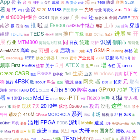
App
海
拨
各
防爆
联网
裁员
级
SL2K
台
有
用于
公司
均
责令
7400
此次
它
沙漠
着
会议
约
客
8220
M3188
先转
延
一
F101
产品目录
专业
可视化
2015
22日
还
slr8000中继台
户
广州
CQST
全国
AWIRE
正在
背负
中标
公安部
信息化局
推
啦
穿越
E8600i
上市
南沙
rd620s中继台
型
很
石油
建筑
用语
大的
石化
开
推广
进展
TEDS
组建
宅
车载
低价
TD-LTE
说明
QChat
低成本
海峡
创业者
展
识别
MTM800
同
行业
统建
邵阳市
日夜
防护
海能达对讲机
智能化
雨棚
启动
GSM-R
高峰
油
概
神秘
AeroMACS
4月
移动
第一
Trunking
化
贯彻
气
Liteos
联盟
即时
IEEE
产业发展
接收分路器
宽带
抢
700M
rd980中继台
2号
5月
ATEX
增
频率
First
Pre5G
关于
无
还有
没
专栏
生产
OPPO
UHF
CAGR
生态
P3688
Windows
C2620
以下简
Rail
业务
距离
数字化
覆盖
4FSK
网关
器
元
能源
那有
称
科达
敢
长庆
施行
摄像
D50
政策
SCOUT
最
GP700
70岁
飞行
4月份
降实
5100
DSL
HARD
湖南
双工器
GITEX
CM388
器
-PTT
积极
McLTE
无人机
R8200
照明
10KB
960
等
HOLD
EP820
全面
这些
2019年
攻击
现状
7天
没电
落地
C2660
随便
旅
禁令
船岸
2014
颁发
系列
市场
请友台
410M
MOTOROLA
野外
24日
解析海
GJB
清移
GP2000
该
滥用
FPGA
深圳
速发
PDDS
Mobile
eChat
耳机
装备
北斗
简
摩托罗拉中继台
海关
大哥
走进
国务院
见过
接收
新晋
ADSL
打通
蒙山
中的
Mag
组网
同意
单
III
TE30
Hytera
海
离职
----
weme
消防
NMEA
2018年
特警
门禁
---
Control4
徐