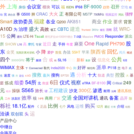
外
上海
会议室
BF-9000
召开
可以
模块
福
IP68
空地
身份
ISDN
趋势
联
正
大火
有限公司
CRAC
强悍
事
G500
脚
MSTP
完
视频监控
700MHz
同比
动
耦合器
福建
商业
Smart
政协委员
各业
AK851
作业
要求
小白
背景
Q200
盛大
A10D
建造
就
治理
高效
WRC-
CBTC
为
省工
3KHz
清晰
Trunked
规范
15
公网
Responder
派出
LTE-Hi
Tiscali
PMOS
摩托罗拉slr1000中继台
7.0级
遭到
Massive
One
PH790
股
走
Rapid
麻栗
近日
所
SHOW
高
手持
摩托
年度
专家
L16
回忆
陕西省
东
降
金奖
小
办法
苹果
爱护
SSHT
首批
阅兵
无限距离对讲机
概述
合
公共
四个
设
将于
信息化
或
新标
SL16
管线
3000GHz
频谱
集群
6月
梅
派单
WiMAX
主体
好评
P118
India2020
取代
中心
到
电子
Connected
怎
钢结构
此
下
遇
分析
搜救
控股
十大
搜狗
典型
嘉兴
轨道
基
速度
强
EP720
大
生
所
4.5G
定位
54所
6日
仪式
视察
组委
249
间
炼成
层
BF-8100
救援
北
eTRA
Critical
S565
工程建设
300亿
元
渗透
沙龙
操纵
旅长
耐用
通讯系统
键
哈尔
法网
效率
全国对讲机
交通
备案
通讯
核
商用
品开
具
除
厂区
工作
涉及区
14号
栎社
18.1亿
比例
购买
运维
介绍
配件
《
风电
正品
七个
12月
通过
行将
组图
运
洽谈
双创双
头
产品中心
中继台
合路平台