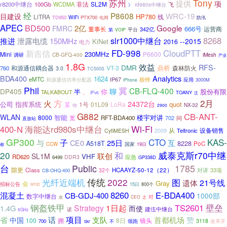
苏州
Tony
提供
项
非法
SL2M
r8200中继台
100Gb
WCDMA
rd980s中继台
飞
》
经
P8608
WRC-19
目建设
HP780
LiTRA
线
WiFi
TD950
PTX700
电网
防汛
APEC
BD500
Google
2亿
FMRC
666号
董事长
运营商
342亿
第
平台
VOIP
slr1000中继台
8268
推进
泄露电缆
150MHz
--2015
KiNet
2016
电力
FD-998
CloudPTT
新吉信
230MHz
Mini
P6600
调研
CB-GFQ-400
iMesh
产业
1.8G
效益
RFS-
DMR
鼎桥
和源通信耦合器
VT-3
森林防火
760
3.0
TC500S
BDA400
Analytics
1624
eMTC
IP67
极蜂
应用
和源通信功率分配器
3000M
iPhone
Phil
冀
CB-FLQ-400
DP405
聊
半
你
股份有限
、
TALKABOUT
TOANY
IPv6
泛
火
方
2月
24372台
公司
指挥系统
quot
1号
01L09
LoRa
某
NX-32
物
2900
G882
CB-ANT-
WLAN
智能
楼宇对讲
8000
RFT-BDA400
702
宽
问
直放站
海能达rd980s中继台
Wi-Fi
400-N
从
设备销售
2009
Teltronic
CytiMESH
GP300
CTO
KAS-
子
与
CE0
25日
互
A518T
8228
PoC
CCW
国家
19日
都
20
和
威泰克斯r70中继
联创
SL1M
VHF
RD620
DDR3
应急
6499
GP338D
台
Public
1785
隙更
Class
HCAAYZ-50-12（22）
对讲
33项
32个
CB-OHQ-400
传统
2022
光纤近端机
图
21号线
遗体
Gray
会
招标公告
15日
800个
RFID
8260
E-BDA400
混凝土
CB-GDJ-400
1000部
数字中继台
对
次
CEO
之
钢盔铁甲
TS2601
壁垒
Strategy
1日起
1.4G
而使
建伍中继台
诺
5GHz
项目
支队
省
中国
话
首都机场
赞
100
8日
镜头
拥
领跑
3118
700
改革开
不
Skr