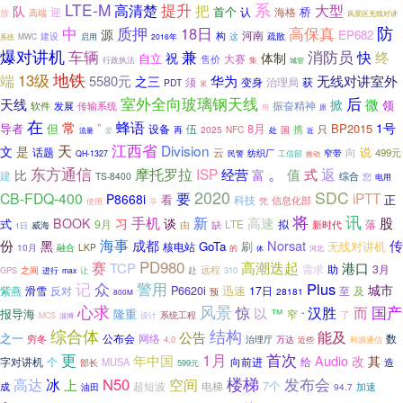
LTE-M
系
高清楚
提升
大型
把
队
首个
认
海格
桥
迎
放
高端
风景区无线对讲
高保真
防
中
质押
18日
源
EP682
河南
构
建设
这
疏散
系统
MWC
启用
2016年
爆对讲机
兼
车辆
消防员
快
终
祝
体制
自立
售价
大赛
行政执法
集
城管
地铁
13级
端
5580元
华为
无线对讲室外
之三
变身
治理局
获
须
PDT
累
后
室外全向玻璃钢天线
天线
微
掀
领
振奋精神
软件
发展
传输系统
用
原
在
蜂语
常
”
1号
导者
但
8月
BP2015
设备
伍
只
再
2025
NFC
携
国
流量
处
爱
近
江西省
天
Division
是
文
说
话题
云
向
499元
窄带
纺织厂
QH-1327
民警
工信部
推动
东方通信
。
摩托罗拉
ISP
式
返
比
经营
富
值
建
TS-8400
综合
您
电用
2020
SDC
CB-FDQ-400
要
iPTT
P8668i
看
正
科技
信息化部
使用
凭
享
将
讯
手机
新
高速
习
股
BOOK
谈
式
9月
拟
落
由
缺
LTE
新时代
威海
1日
海事
份
成都
Norsat
传
黑
GoTa
刷
无线对讲机
核电站
10月
融合
LKP
的
体
河北
PD980
高潮迭起
赛
TCP
港口
需求
助
3月
远程
赴
GPS
之间
进行
310
max
让
记
众
警用
Plus
城市
P6620i
迅速
紫燕
滑雪
反对
17日
至
及
预
28181
800M
心求
风景
国产
惊
汉胜
而
以
™
报导海
隆重
窄
了
系统工程
设计
“
MCS
淄博
综合体
结构
公告
能及
之一
网络
数
穷冬
公布会
万达
4.0
治理厅
近些
和源通信
1月
更
首次
年中国
Audio
改
其
字对讲机
个
向前进
给
MUSA
造
部长
599元
楼梯
发布会
冰
N50
空间
高达
上
7个
超短波
电梯
加速
成
94.7
油田