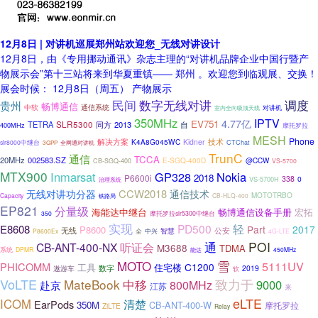
12月8日 | 对讲机巡展郑州站欢迎您_无线对讲设计
12月8日，由《专用挪动通讯》杂志主理的“对讲机品牌企业中国行暨产
物展示会”第十三站将来到华夏重镇—— 郑州 。欢迎您到临观展、交换！
展会时候： 12月8日（周五） 产物展示
民间
数字无线对讲
调度
贵州
畅博通信
中软
通信系统
对讲机
室内全向吸顶天线
350MHz
IPTV
4.77亿
EV751
SLR5300
TETRA
同方
2013
自
400MHz
摩托罗拉
MESH
Phone
解决方案
技术
K4A8G045WC
Kidner
slr8000中继台
全网通对讲机
CTChat
3GPP
TrunC
通信
TCCA
20MHz
002583.SZ
E-SGQ-400D
@CCW
CB-SGQ-400
VS-5700
MTX900
Inmarsat
GP328
Nokia
2018
P6600i
338
0
VS-5700H
治理系统
CCW2018
无线对讲功分器
通信技术
MOTOTRBO
Capacity
CB-HLQ-400
铁路局
EP821
分量级
海能达中继台
畅博通信设备手册
宏拓
350
摩托罗拉slr5300中继台
实现
PD500
轻
E8608
Part
2017
P8600
无线
公安
智慧
P8600Ex
全
中兴
4G-LTE
POI
听证会
通
CB-ANT-400-NX
M3688
TDMA
系统
DPMR
450MHz
能达
雪
MOTO
5111UV
PHICOMM
C1200
工具
住宅楼
数字
2019
遨游车
软
VoLTE
MateBook
中移
致力于
9000
800MHz
赴京
江苏
来
eLTE
ICOM
清楚
EarPods
350M
CB-ANT-400-W
摩托罗拉
ZiLTE
Relay