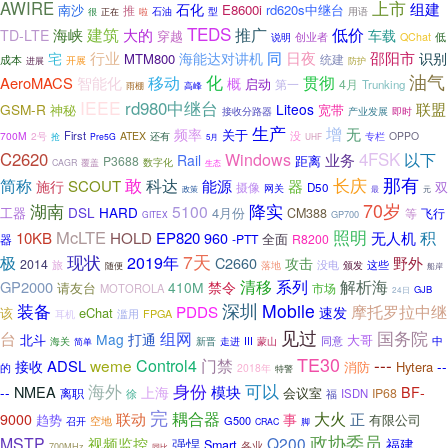
上市
AWIRE
组建
石化
南沙
E8600i
rd620s中继台
推
型
用语
很
正在
啦
石油
TEDS
推广
低价
建筑
海峡
大的
TD-LTE
车载
穿越
低
创业者
QChat
说明
行业
同
海能达对讲机
日夜
邵阳市
宅
识别
MTM800
统建
成本
进展
开展
防护
油气
移动
化
智能化
贯彻
AeroMACS
概
启动
4月
第一
Trunking
雨棚
高峰
IEEE
rd980中继台
联盟
GSM-R
Liteos
神秘
宽带
接收分路器
产业发展
即时
生产
增
无
频率
关于
First
没
700M
2号
ATEX
OPPO
还有
专栏
抢
Pre5G
UHF
5月
4FSK
C2620
Windows
业务
以下
Rail
距离
P3688
数字化
CAGR
覆盖
生态
长庆
那有
敢
简称
科达
器
SCOUT
能源
施行
双
摄像
D50
网关
政策
最
元
降实
70岁
湖南
5100
HARD
工器
DSL
4月份
CM388
等
飞行
GP700
GITEX
照明
McLTE
积
无人机
10KB
HOLD
EP820
960
全面
器
-PTT
R8200
现状
7天
极
2019年
野外
C2660
攻击
2014
旅
没电
这些
落地
颁发
随便
船岸
清移
系列
解析海
GP2000
410M
禁令
请友台
市场
MOTOROLA
GJB
24日
装备
深圳
Mobile
摩托罗拉中继
PDDS
速发
该
eChat
滥用
FPGA
耳机
见过
国务院
台
组网
Mag
打通
北斗
大哥
同意
中
海关
III
蒙山
新晋
走进
简单
TE30
---
weme
Control4
门禁
ADSL
接收
--
消防
Hytera
的
2018年
特警
海外
身份
可以
NMEA
模块
--
上海
BF-
会议室
离职
IP68
徐
福
ISDN
完
耦合器
大火
联动
正
9000
事
趋势
有限公司
空地
G500
召开
CRAC
脚
政协委员
MSTP
视频监控
Q200
强悍
福建
Smart
各业
700MHz
同比