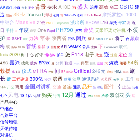
背景
盛大
CBTC
要求
A10D
高效
建
AK851
为
治理
省工
小白
作业
商业
3KHz
造
Trunked
摩托罗拉slr1000
清晰
规范
公网
WRC-15
就
遭到
LTE-Hi
Tiscali
Massive
中继台
派出所
L16
SHOW
近
摩托
专家
7.0级
高
PMOS
Responder
PH790
爱
金奖
年度
小
One
日
无限距离对讲机
手持
股东
麻栗
Rapid
走
护
阅兵
苹果
陕西省
办法
将于
频谱
降
SSHT
回忆
概述
合
首批
3000GHz
四个
管线
梅
下
取代
或
集群
6月
公共
WiMAX
信息化
SL16
主体
新标
设
Connected
强
电子
怎
P118
India2020
定位
所
中心
好评
钢结构
到
派单
此生
速度
嘉兴
54所
炼成
典型
4.5G
搜救
EP720
分析
轨道
搜狗
组委
大
控股
基层
遇
十大
eTRA
间
Critical
救援
旅
仪式
249元
操纵
BF-8100
哈尔
北
6日
视察
S565
长
渗透
300亿
工作
键
通讯系统
工程建设
法网
耐用
沙龙
涉及区
具
效率
核
全国对讲机
《
备案
品开
配件
正品
交通
商用
通讯
厂区
栎社
比例
14号
除
12月
通过
风电
头
购买
双创双
18.1亿
运维
洽谈
行将
七个
运
组图
介绍
产品中心
中继台
合路平台
信号增强
天馈传输
对讲机