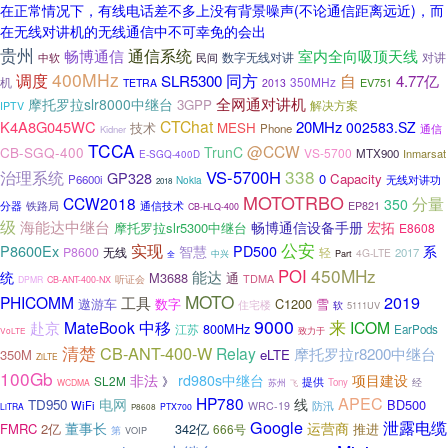
在正常情况下，有线电话差不多上没有背景噪声(不论通信距离远近)，而
在无线对讲机的无线通信中不可幸免的会出
贵州
通信系统
畅博通信
室内全向吸顶天线
对讲
数字无线对讲
中软
民间
400MHz
调度
同方
SLR5300
自
4.77亿
机
350MHz
EV751
TETRA
2013
全网通对讲机
摩托罗拉slr8000中继台
3GPP
解决方案
IPTV
CTChat
K4A8G045WC
20MHz
002583.SZ
技术
MESH
Phone
通信
Kidner
TCCA
@CCW
CB-SGQ-400
TrunC
VS-5700
MTX900
Inmarsat
E-SGQ-400D
338
治理系统
VS-5700H
GP328
0
Capacity
P6600i
Nokia
无线对讲功
2018
MOTOTRBO
CCW2018
分量
350
分器
铁路局
通信技术
EP821
CB-HLQ-400
级
海能达中继台
畅博通信设备手册
宏拓
摩托罗拉slr5300中继台
E8608
公安
实现
P8600Ex
系
智慧
PD500
P8600
无线
轻
2017
4G-LTE
中兴
全
Part
450MHz
POI
统
能达
M3688
通
TDMA
听证会
DPMR
CB-ANT-400-NX
MOTO
2019
PHICOMM
工具
遨游车
数字
C1200
雪
住宅楼
软
5111UV
9000
来
MateBook
中移
ICOM
赴京
800MHz
江苏
EarPods
致力于
VoLTE
清楚
CB-ANT-400-W
Relay
摩托罗拉r8200中继台
350M
eLTE
ZiLTE
100Gb
非法
rd980s中继台
项目建设
SL2M
》
提供
Tony
经
WCDMA
苏州
飞
APEC
HP780
电网
线
TD950
BD500
WiFi
防汛
WRC-19
LiTRA
PTX700
P8608
Google
泄露电缆
董事长
运营商
FMRC
2亿
342亿
推进
666号
平台
第
VOIP