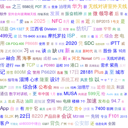
华为
无线对讲室外天线
级
之三
治理局
5580元
累
获
PDT
变身
地铁
须
微
发展
领导者
振奋精神
后
掀
软件
原
室外全向玻璃钢天线
常
传输系统
用
在
2025
”
NFC
近
是
国
伍
8月
爱
处
只
BP2015
但
1号文
携
流量
再
蜂语
设备
纺织厂
话题
江西省
云
窄带
QH-1327
天
Division
向
工信部
说
民警
推动
499元
ISP
电
摩托罗拉
您
综合
式
比
。
建
TS-8400
返
值
经营
东方通信
富
2020
用
凭
SDC
iPTT
P8668i
威
要
CB-FDQ-400
使用
享
科技
看
信息化部
1日
习
缺
新
谈
股份
落
海
由
将
10月
BOOK
新时代
正式
LTE
拟
高速
讯
9月
手机
黑
融合
海事
刷
河北
成都
Norsat
无线对讲机
GPS
核电站
的
LKP
体
GoTa
之间
TCP
传
港口
需求
紫燕
进行
赛
PD980
远程
让
助
max
310
反对
高潮迭起
赴
3月
记
17日
至
众
P6620i
28181
Plus
800M
城市
警用
预
及
滑雪
迅速
淄博
设计
以
心求
隆重
系统工程
惊
风景
“
报导海
之一
MCS
了
™
窄
而
综合体
公布会
近些
能及
治理厅
和源
国产
穷冬
汉胜
网络
结构
4.0
万达
公告
更
MUSA
599元
给
通信
数字对讲机
年中国
1月
冰
向前进
改
部长
Audio
个
首次
加速
94.7
空间
高达
油田
电梯
发布会
超短波
楼梯
造成
上
N50
7个
各
其
App
此次
有
均
7400
台
它
责令
用于
拨
级
联网
沙漠
防爆
延
海
裁员
公司
会议
22日
8220
F101
一
先转
产品目录
SL2K
约
M3188
着
专业
2015
客户
背负
公安部
还
全国
slr8000中继台
广州
中标
信息化局
可视化
CQST