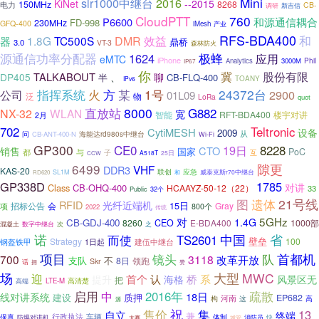
Mini
slr1000中继台
2016
KiNet
--2015
150MHz
8268
电力
CB-
调研
新吉信
CloudPTT
760
P6600
和源通信耦合
FD-998
230MHz
GFQ-400
iMesh
产业
RFS-BDA400
和
1.8G
TC500S
DMR
效益
器
鼎桥
3.0
VT-3
森林防火
极蜂
源通信功率分配器
1624
应用
eMTC
iPhone
Phil
Analytics
3000M
IP67
你
冀
股份有限
TALKABOUT
、
聊
DP405
半
CB-FLQ-400
TOANY
IPv6
1号
24372台
指挥系统
火
方
某
2900
公司
01L09
泛
物
LoRa
quot
8000
G882
直放站
NX-32
WLAN
宽
RFT-BDA400
智能
楼宇对讲
2月
702
Teltronic
CytiMESH
设备
2009
从
问
CB-ANT-400-N
海能达rd980s中继台
Wi-Fi
GP300
CE0
19日
8228
CTO
销售
国家
PoC
与
都
子
互
A518T
25日
CCW
隙更
6499
VHF
DDR3
KAS-20
联创
应急
SL1M
和
威泰克斯r70中继台
RD620
GP338D
1785
对讲
Class
CB-OHQ-400
HCAAYZ-50-12（22）
33
Public
32个
遗体
21号线
图
RFID
光纤近端机
15日
招标公告
会
Gray
项
800个
2022
传统
5GHz
对
1.4G
CB-GDJ-400
8260
CEO
E-BDA400
1000部
数字中继台
混凝土
次
之
省
诺
而使
中国
TS2601
壁垒
Strategy
100
钢盔铁甲
建伍中继台
1日起
项目
首都机
镜头
队
700
3118
改革开放
支队
不
8日
领跑
Skr
话
拥
赞
场
大型
MWC
迎
首个
桥
系
认
海格
提升
风景区无
把
LTE-M
高清楚
高端
启用
2016年
疏散
中
18日
线对讲系统
建设
质押
EP682
构
河南
这
高
源
售价
祝
集
13
自立
终端
兼
保真
行政执法
车辆
体制
消防员
快
防爆对讲机
大赛
城管