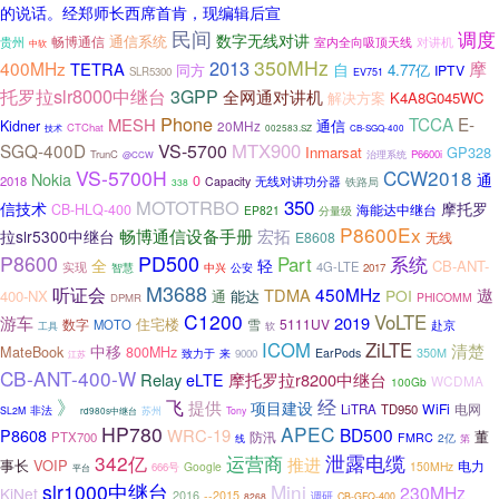
的说话。经郑师长西席首肯，现编辑后宣
民间
调度
数字无线对讲
通信系统
畅博通信
贵州
对讲机
室内全向吸顶天线
中软
350MHz
2013
摩
400MHz
TETRA
自
同方
4.77亿
IPTV
SLR5300
EV751
托罗拉slr8000中继台
3GPP
全网通对讲机
解决方案
K4A8G045WC
Phone
TCCA
E-
MESH
通信
Kidner
20MHz
CTChat
技术
002583.SZ
CB-SGQ-400
MTX900
SGQ-400D
VS-5700
Inmarsat
GP328
TrunC
P6600i
治理系统
@CCW
VS-5700H
CCW2018
Nokia
通
0
2018
Capacity
无线对讲功分器
铁路局
338
350
MOTOTRBO
信技术
摩托罗
CB-HLQ-400
海能达中继台
EP821
分量级
P8600Ex
畅博通信设备手册
宏拓
拉slr5300中继台
E8608
无线
PD500
P8600
Part
系统
全
轻
CB-ANT-
4G-LTE
实现
智慧
中兴
公安
2017
M3688
听证会
450MHz
遨
TDMA
POI
400-NX
能达
通
PHICOMM
DPMR
C1200
VoLTE
游车
2019
住宅楼
数字
雪
5111UV
MOTO
赴京
工具
软
ICOM
ZiLTE
清楚
中移
MateBook
800MHz
350M
致力于
EarPods
来
9000
江苏
CB-ANT-400-W
Relay
摩托罗拉r8200中继台
eLTE
WCDMA
100Gb
经
》
飞
提供
项目建设
WiFi
电网
LiTRA
TD950
非法
SL2M
苏州
Tony
rd980s中继台
HP780
APEC
BD500
P8608
WRC-19
董
防汛
PTX700
FMRC
2亿
线
第
342亿
运营商
泄露电缆
推进
事长
VOIP
电力
Google
150MHz
666号
平台
slr1000中继台
Mini
230MHz
KiNet
2016
--2015
调研
8268
CB-GFQ-400