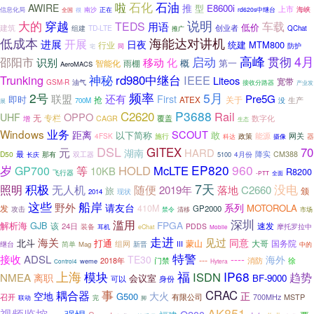
石化
石油
啦
AWIRE
推
型
E8600i
上市
海峡
信息化局
全国
很
南沙
正在
rd620s中继台
说明
大的
穿越
TEDS
用语
车载
低价
建筑
创业者
TD-LTE
组建
QChat
推广
低成本
海能达对讲机
开展
进展
日夜
统建
MTM800
行业
防护
同
宅
启动
高峰
贯彻
4月
邵阳市
识别
移动
化
概
第一
智能化
雨棚
AeroMACS
神秘
Trunking
rd980中继台
IEEE
Liteos
宽带
油气
GSM-R
接收分路器
产业发
2号
频率
5月
联盟
还有
Pre5G
First
即时
抢
关于
ATEX
生产
700M
没
展
C2620
P3688
Rail
OPPO
UHF
无
专栏
覆盖
数字化
增
CAGR
生态
业务
Windows
SCOUT
距离
以下简称
敢
能源
网关
4FSK
施行
政策
器
科达
摄像
DSL
元
GITEX
70
HARD
湖南
最
降实
D50
4月份
CM388
长庆
那有
双工器
5100
EP820
960
岁
等
HOLD
McLTE
GP700
10KB
R8200
飞行器
全面
-PTT
7天
积极
没电
照明
无人机
随便
2019年
落地
C2660
旅
颁
现状
2014
这些
船岸
野外
请友台
系列
MOTOROLA
发
410M
GP2000
攻击
禁令
清移
市场
深圳
滥用
FPGA
GJB
解析海
速发
该
24日
装备
PDDS
摩托罗拉中
耳机
eChat
Mobile
走进
海关
见过
同意
北斗
打通
蒙山
大哥
国务院
组网
简单
新晋
III
继台
Mag
中的
特警
接收
ADSL
----
TE30
海外
---
2018年
消防
徐
门禁
weme
Hytera
Control4
上海
模块
福
IP68
ISDN
趋势
NMEA
离职
会议室
BF-9000
可以
身份
事
CRAC
耦合器
空地
大火
正
G500
700MHz
MSTP
召开
有限公司
联动
完
脚
AK851