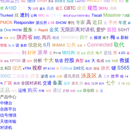
视频监控
强悍
Q200
Smart
要
福建
小白
作业
各业
政协委员
商业
同比
规范
A10D
建造
背景
CBTC
求
为
高效
3KHz
清晰
省工
盛大
治理
Massive
就
遭到
LTE-Hi
Tiscali
Trunked
7.0级
公网
WRC-15
摩托罗拉slr1000中继台
高
近日
专家
手持
PMOS
Responder
年度
派出所
走
L16
SHOW
摩托
麻
无限距离对讲机
首批
金奖
股东
爱护
SSHT
One
小
Rapid
栗
PH790
陕西省
梅
阅兵
四个
3000GHz
新标
频谱
回忆
概述
办法
合
将于
或
降
苹果
Connected
取代
信息化
6月
公共
设
WiMAX
管线
集群
SL16
主体
下
派单
到
好评
钢结构
定位
所
此生
强
电子
4.5G
India2020
中心
怎
P118
嘉
速度
十大
救援
控股
分析
轨道
典型
大
遇
炼成
EP720
54所
兴
基层
组委
搜狗
搜救
S565
视察
仪式
旅长
键
6日
249元
Critical
北
eTRA
哈尔
BF-8100
操纵
间
涉及区
沙龙
300亿
工程建设
通讯系统
具
效率
渗透
工作
核
耐用
法网
14
备案
七个
交通
全国对讲机
厂区
除
通讯
比例
《
商用
品开
18.1亿
号
栎社
配件
正品
购买
通过
运维
双创双
运
介绍
头
风电
行将
12月
洽谈
组图
产品中心
中继台
合路平台
信号增强
天馈传输
对讲机