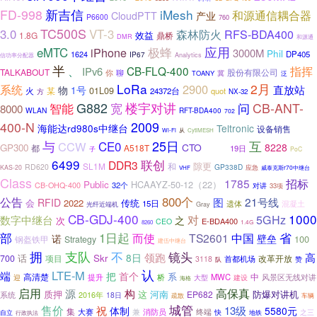
新吉信
FD-998
iMesh
和源通信耦合器
CloudPTT
产业
P6600
760
TC500S
3.0
VT-3
森林防火
RFS-BDA400
效益
1.8G
鼎桥
DMR
和源通
应用
eMTC
极蜂
iPhone
3000M
Phil
1624
DP405
IP67
Analytics
信功率分配器
半
、
CB-FLQ-400
指挥
IPv6
TALKABOUT
股份有限公司
你
聊
冀
TOANY
泛
LoRa
2月
2900
系统
直放站
物
1号
01L09
火
某
24372台
quot
方
NX-32
G882
智能
楼宇对讲
问
CB-ANT-
宽
8000
WLAN
RFT-BDA400
702
2009
400-N
海能达rd980s中继台
Teltronic
设备销售
Wi-Fi
从
CytiMESH
与
25日
互
CCW
CE0
国家
CTO
8228
GP300
都
A518T
19日
子
PoC
6499
联创
DDR3
SL1M
和
隙更
RD620
GP338D
KAS-20
应急
威泰克斯r70中继台
VHF
Class
1785
招标
Public
HCAAYZ-50-12（22）
CB-OHQ-400
32个
对讲
33项
800个
公告
21号线
图
RFID
会
2022
传统
15日
遗体
混凝土
光纤近端机
Gray
CB-GDJ-400
1000
数字中继台
对
5GHz
之
次
E-BDA400
CEO
8260
1.4G
部
省
1日起
而使
TS2601
中国
诺
壁垒
100
钢盔铁甲
Strategy
建伍中继台
拥
支队
不
镜头
高
领跑
Skr
8日
话
700
项目
改革开放
3118
首都机场
赞
队
认
LTE-M
端
首个
把
系
高清楚
中
提升
桥
MWC
迎
大型
建设
风景区无线对讲
海格
高保真
启用
源
构
河南
防爆对讲机
质押
这
EP682
系统
2016年
18日
疏散
车辆
城管
售价
祝
13级
体制
5580元
集
兼
大赛
消防员
终端
快
地铁
之三
自立
行政执法