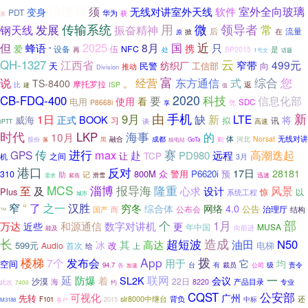
治理局
须
无线对讲室外天线
室外全向玻璃
软件
变身
PDT
华为
获
累
用
发展
传输系统
微
领导者
常
钢天线
振奋精神
后
流量
在
掀
原
近
但
2025
蜂语
8月
国
只
携
爱
设备
伍
NFC
再
BP2015
是
”
处
1号文
话题
云
QH-1327
江西省
499元
窄带
纺织厂
天
民警
工信部
向
推动
Division
富
综合
东方通信
您
说
经营
式
TS-8400
。
摩托罗拉
返
ISP
比
建
值
2020
科技
CB-FDQ-400
要
信息化部
使用
看
电用
SDC
P8668i
享
凭
由
手机
新
9月
缺
1日
新
LTE
威海
BOOK
正式
将
拟
习
讯
谈
高速
iPTT
时代
LKP
海事
10月
的
无线对讲
成都
体
河北
Norsat
融合
股份
黑
核电站
GoTa
刷
落
传
进行
赛
max
高潮迭起
GPS
赴
PD980
远程
让
TCP
之间
机
3月
港口
反对
17日
28181
800M
众
警用
P6620i
预
310
记
助
需求
紫燕
滑雪
迅速
MCS
淄博
报导海
隆重
风景
至
及
设计
心求
Plus
惊
系统工程
以
城市
窄
“
了
之一
汉胜
穷冬
4.0
综合体
网络
公告
治理厅
国产
而
公布会
结构
™
个
1月
部
数字对讲机
万达
和源通信
近些
更
年中国
MUSA
能及
向前进
造成
长
超短波
N50
高达
油田
其
冰
599元
改
电梯
Audio
首次
给
上
拨
App
楼梯
7个
发布会
用于
它
均
空间
裁员
责令
94.7
台
有
公司
级
各
加速
一
延
联网
防爆
SL2K
着
会议
沙漠
22日
产品目录
海
8220
专业
此次
约
7400
公安部
CQST
可视化
广州
先转
背负
还
slr8000中继台
中标
F101
2015
M3188
客户