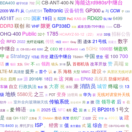
海能达rd980s中继台
问
CB-ANT-400-N
BDA400
702
楼宇对讲
Teltronic
设备销售
GP300
CCW
Wi-Fi
从
2009
CytiMESH
与
都
子
CE0
RD620
A518T
国家
19日
6499
8228
25日
CTO
KAS-20
PoC
SL1M
互
联创
DDR3
隙更
CB-
和
GP338D
VHF
威泰克斯r70中继台
应急
Class
Public
1785
OHQ-400
招标公告
32个
HCAAYZ-50-12（22）
33项
对讲
会
数字
21号线
传统
图
遗体
RFID
2022
光纤近端机
15日
混凝土
Gray
800个
中继台
之
5GHz
钢盔铁
1000部
CEO
对
次
E-BDA400
CB-GDJ-400
8260
1.4G
Strategy
700
中国
甲
省
100
建伍中继台
而使
壁垒
1日起
诺
TS2601
高端
领跑
队
赞
话
不
首都机场
改革开放
拥
Skr
镜头
迎
支队
项目
8日
3118
建设
系
海格
LTE-M
提升
首个
认
大型
MWC
高清楚
中
风景区无线对讲
桥
把
这
源
高保真
2016年
18日
河南
EP682
防爆对讲机
启用
构
系统
质押
疏散
大赛
兼
消防员
城管
终端
自立
行政执法
祝
快
13
车辆
集
体制
售价
地铁
之三
5580元
变身
级
华为
无线对讲室外天线
治理局
PDT
获
须
累
传输系统
微
领导者
后
室外全向玻璃钢天线
掀
在
软件
用
发展
振奋精神
原
常
蜂语
1号文
处
BP2015
伍
只
爱
2025
NFC
再
国
8月
设备
携
流量
但
”
近
建
云
是
QH-1327
推动
纺织厂
499元
说
天
Division
民警
工信部
话题
江西省
窄带
向
ISP
值
综合
经营
返
您
。
式
TS-8400
摩托罗拉
富
比
电
CB-FDQ-400
东方通信