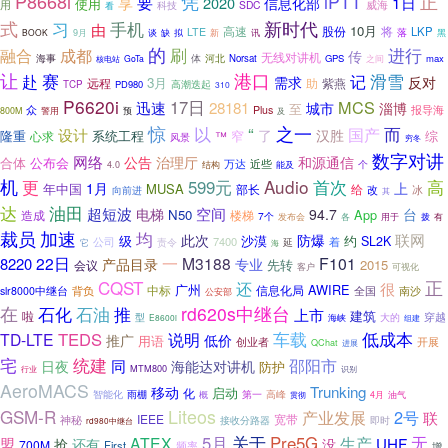
P8668i
凭
正
iPTT
要
1日
享
2020
信息化部
使用
用
SDC
威海
科技
看
式
新时代
习
手机
由
10月
高速
股份
将
LKP
LTE
落
缺
讯
BOOK
9月
谈
拟
新
黑
的
刷
成都
进行
融合
传
无线对讲机
海事
体
河北
Norsat
GPS
max
核电站
GoTa
之间
让
赛
港口
滑雪
赴
记
反对
需求
3月
远程
助
紫燕
TCP
PD980
高潮迭起
310
P6620i
17日
MCS
迅速
28181
城市
淄博
至
众
Plus
报导海
警用
800M
预
及
之一
惊
“
以
而
国产
设计
了
汉胜
隆重
系统工程
窄
综
心求
™
风景
穷冬
数字对讲
网络
公告
治理厅
和源通信
合体
公布会
近些
万达
结构
个
4.0
能及
机
Audio
首次
高
更
599元
1月
上
年中国
MUSA
部长
给
改
冰
向前进
其
达
油田
超短波
空间
电梯
94.7
台
N50
App
造成
楼梯
7个
发布会
各
用于
拨
有
裁员
加速
均
联网
此次
防爆
级
沙漠
约
SL2K
7400
着
公司
责令
它
延
海
22日
一
M3188
F101
8220
产品目录
专业
先转
2015
会议
客户
可视化
CQST
正
还
很
广州
AWIRE
中标
信息化局
南沙
slr8000中继台
背负
全国
公安部
在
石化
石油
推
rd620s中继台
上市
建筑
啦
型
穿越
大的
E8600i
海峡
组建
TEDS
车载
低成本
TD-LTE
说明
推广
低价
用语
创业者
开展
QChat
进展
宅
统建
邵阳市
同
日夜
海能达对讲机
防护
MTM800
行业
识别
AeroMACS
Trunking
移动
启动
化
雨棚
第一
高峰
智能化
概
贯彻
4月
油气
GSM-R
Liteos
产业发展
2号
联
IEEE
宽带
神秘
接收分路器
即时
rd980中继台
关于
无
5月
Pre5G
ATEX
生产
盟
UHF
抢
还有
没
700M
First
频率
增