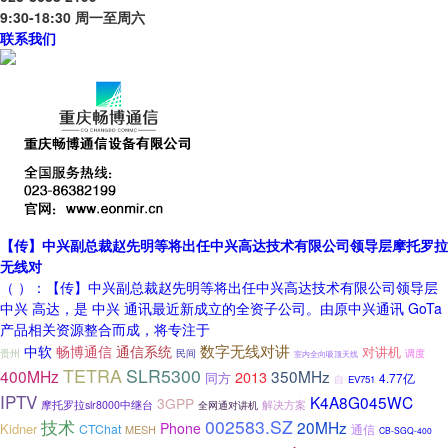
9:30-18:30 周一至周六
联系我们
【传】中兴副总裁赵先明等将出任中兴高达技术有限公司领导层摩托罗拉
无线对
（ ）：【传】中兴副总裁赵先明等将出任中兴高达技术有限公司领导层
中兴 高达，是 中兴 通讯最近新成立的全资子公司。由原中兴通讯 GoTa
产品相关资源整合而成，将专注于
通信系统
数字无线对讲
中软
畅博通信
对讲机
贵州
民间
调度
室内全向吸顶天线
TETRA
SLR5300
400MHz
350MHz
2013
同方
4.77亿
自
EV751
IPTV
K4A8G045WC
3GPP
解决方案
摩托罗拉slr8000中继台
全网通对讲机
002583.SZ
技术
20MHz
Phone
Kidner
CTChat
通信
MESH
CB-SGQ-400