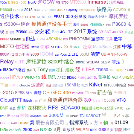
Inmarsat
@CCW
MTX900
治理系统
TrunC
E-SGQ-400D
VS-5700
TCCA
铁路局
P6600i
2018
CCW2018
338
GP328
VS-5700H
Capacity
Nokia
0
无线对讲功分器
通信技术
摩托罗拉
350
分量级
EP821
海能达中继台
CB-HLQ-400
MOTOTRBO
畅博通信设备手册
slr5300中继台
P8600
实
P8600Ex
宏拓
E8608
无线
轻
2017
系统
公安
现
PD500
Part
4G-LTE
CB-ANT-400-NX
全
听证会
智慧
中兴
能达
PHICOMM
遨游车
450MHz
数字
M3688
工具
DPMR
TDMA
POI
通
中移
MOTO
住宅楼
软
赴京
MateBook
雪
江苏
2019
5111UV
C1200
VoLTE
ICOM
清楚
800MHz
ZiLTE
350M
CB-ANT-400-W
9000
EarPods
致力于
来
》
Relay
摩托罗拉r8200中继台
eLTE
非法
SL2M
100Gb
WCDMA
经
Tony
项目建设
LiTRA
rd980s中继台
TD950
飞
提供
电网
P8608
WiFi
苏州
线
HP780
WRC-19
防汛
董事长
342亿
VOIP
第
APEC
BD500
2亿
FMRC
PTX700
KiNet
平台
运营商
150MHz
slr1000中继台
666号
Google
电力
推进
泄露电缆
2016
新吉信
--2015
CB-GFQ-400
8268
P6600
调研
Mini
FD-998
230MHz
和源通信耦合器
3.0
CloudPTT
VT-3
1.8G
产业
TC500S
iMesh
760
RFS-BDA400
鼎桥
森林防火
DMR
和源通信功率分配器
eMTC
效益
1624
半
3000M
极蜂
、
iPhone
聊
TALKABOUT
IPv6
IP67
Analytics
Phil
DP405
应用
你
方
01L09
股份有限公司
指挥系统
物
冀
CB-FLQ-400
火
TOANY
泛
某
1号
2月
NX-32
直放站
WLAN
2900
G882
RFT-
智能
LoRa
24372台
8000
quot
宽