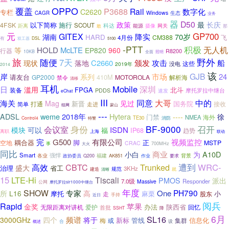
OPPO
覆盖
P3688
Rail
数字化
C2620
专栏
Windows
生态
CAGR
业务
器
D50
最
政策
长庆
以下简称
施行
4FSK
SCOUT
科达
距离
网关
敢
能源
摄像
那
元
GP700
GITEX
降实
70岁
湖南
HARD
CM388
4月份
飞
有
双工器
DSL
5100
-PTT
积极
无人机
HOLD
McLTE
等
EP820
960
行器
R8200
10KB
全面
照明
旅
野外
随便
7天
C2660
颁发
攻击
船
现状
落地
这些
2019年
没电
2014
该
GJB
岸
市场
24
系列
410M
请友台
GP2000
MOTOROLA
解析海
禁令
清移
耳机
Mobile
深圳
日
滥用
FPGA
北斗
装备
PDDS
摩托罗拉中继台
速发
eChat
III
同意
大哥
中的
海关
Mag
见过
国务院
打通
新晋
接收
走进
简单
组网
蒙山
---
weme
2018年
Hytera
徐
ADSL
----
门禁
海外
NMEA
TE30
Control4
消防
特警
BF-9000
身份
召开
会议室
可以
ISDN
模块
福
IP68
趋势
上海
离职
联动
完
G500
有限公司
视频监控
耦合器
脚
正
MSTP
空地
CRAC
事
700MHz
大火
同比
商业
为
A10D
小白
Smart
强悍
背景
各业
福建
AK851
要求
政协委员
Q200
作业
遭到
Trunked
WRC-
高效
CBTC
盛大
治理
省工
3KHz
规范
建造
就
清晰
15
LTE-Hi
Tiscali
PMOS
派出
7.0级
Responder
Massive
公网
摩托罗拉slr1000中继台
年度
SHOW
专家
PH790
One
所
L16
高
摩托
麻栗
小
走
股东
手持
近日
阅兵
Rapid
苹果
金奖
办法
陕西省
回忆
无限距离对讲机
爱护
首批
SSHT
降
6月
SL16
频谱
3000GHz
四个
将于
新标
管线
信息化
梅
或
集群
合
概述
设