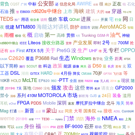
公安部
AWIRE
背负
正在
中标
很
信息化局
石化
CQST
啦
广州
还
南沙
全国
推
rd620s中继台
海峡
穿越
建筑
上市
石油
大的
E8600i
型
组建
TD-LTE
TEDS
同
车载
进展
低价
宅
日
用语
说明
QChat
开展
行业
创业者
推广
低成本
海能达对讲机
AeroMACS
MTM800
防护
统建
夜
识别
邵阳市
智能
概
第一
油气
启动
雨棚
高峰
贯彻
Trunking
神秘
化
GSM-R
化
移动
4月
产业发展
2号
Liteos
接收分路器
700M
即时
抢
rd980中继台
IEEE
宽带
联盟
专栏
关于
生产
OPPO
Pre5G
没
还有
First
无
ATEX
5月
UHF
增
频率
C2620
生态
Windows
P3688
业务
覆盖
Rail
距离
数字化
4FSK
CAGR
政策
以下简称
D50
双
科达
能源
敢
最
摄像
器
施行
长庆
元
SCOUT
网关
那有
DSL
工器
70岁
等
HARD
4月份
湖南
降实
GITEX
CM388
5100
飞行器
GP700
McLTE
-PTT
现状
10KB
HOLD
全面
随
EP820
960
R8200
无人机
2014
照明
积极
旅
攻击
这些
颁发
GP2000
落地
请友台
便
野外
C2660
没电
2019年
7天
船岸
MOTOROLA
市场
禁令
系列
24日
装备
滥用
410M
GJB
解析海
清移
该
深圳
FPGA
Mobile
摩托罗拉中继台
北斗
海关
耳机
PDDS
简单
速发
eChat
蒙山
新晋
接收
Mag
大哥
国务院
同意
III
打通
Control4
组网
走进
见过
ADSL
中的
weme
---
门禁
NMEA
海外
消防
徐
2018年
TE30
上海
----
特警
离职
Hytera
身份
福
BF-9000
召开
空地
完
可以
趋势
联动
模块
ISDN
事
会议室
IP68
耦合器
有限公司
正
视频监控
各业
脚
700MHz
CRAC
G500
大火
同比
MSTP
Smart