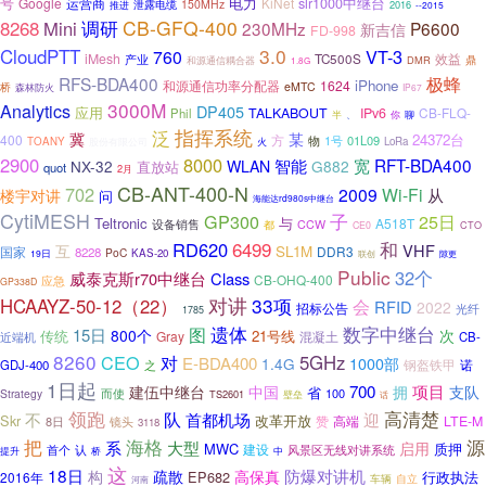
电力
号
Google
运营商
KiNet
slr1000中继台
泄露电缆
150MHz
2016
推进
--2015
8268
调研
CB-GFQ-400
Mini
230MHz
P6600
新吉信
FD-998
CloudPTT
3.0
VT-3
760
iMesh
TC500S
效益
产业
和源通信耦合器
DMR
鼎
1.8G
极蜂
RFS-BDA400
iPhone
和源通信功率分配器
1624
eMTC
桥
森林防火
IP67
3000M
Analytics
DP405
应用
TALKABOUT
IPv6
CB-FLQ-
Phil
、
半
你
聊
指挥系统
泛
冀
某
24372台
400
方
物
1号
01L09
TOANY
LoRa
股份有限公司
火
2900
8000
RFT-BDA400
智能
宽
NX-32
WLAN
G882
直放站
quot
2月
CB-ANT-400-N
702
2009
Wi-Fi
从
楼宇对讲
问
海能达rd980s中继台
CytiMESH
子
GP300
25日
Teltronic
与
A518T
设备销售
CCW
都
CE0
CTO
6499
和
RD620
VHF
互
SL1M
国家
DDR3
8228
PoC
KAS-20
19日
隙更
联创
Public
32个
威泰克斯r70中继台
Class
CB-OHQ-400
应急
GP338D
对讲
33项
HCAAYZ-50-12（22）
会
RFID
2022
招标公告
光纤
1785
遗体
图
数字中继台
15日
800个
次
传统
21号线
Gray
近端机
混凝土
CB-
8260
CEO
对
5GHz
E-BDA400
1.4G
1000部
诺
GDJ-400
之
钢盔铁甲
1日起
700
项目
建伍中继台
中国
拥
支队
省
100
Strategy
而使
TS2601
壁垒
话
领跑
队
高清楚
首都机场
不
迎
Skr
改革开放
赞
LTE-M
8日
高端
镜头
3118
把
海格
源
系
大型
启用
MWC
质押
建设
首个
认
风景区无线对讲系统
桥
中
提升
这
18日
防爆对讲机
构
疏散
高保真
EP682
行政执法
2016年
车辆
自立
河南