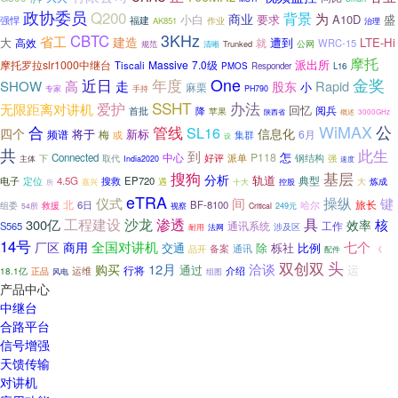
政协委员
Q200
背景
为
商业
小白
要求
A10D
盛
福建
强悍
AK851
作业
治理
3KHz
CBTC
省工
建造
大
遭到
LTE-Hi
就
高效
WRC-15
Trunked
公网
规范
清晰
摩托
派出所
摩托罗拉slr1000中继台
Massive
7.0级
Tiscali
PMOS
Responder
L16
One
金奖
近日
年度
走
SHOW
高
Rapid
股东
小
麻栗
专家
手持
PH790
SSHT
办法
爱护
无限距离对讲机
回忆
阅兵
首批
降
苹果
陕西省
概述
3000GHz
WiMAX
合
公
管线
SL16
四个
信息化
将于
新标
频谱
梅
6月
或
集群
设
共
此生
到
怎
中心
P118
Connected
好评
下
派单
钢结构
强
主体
取代
India2020
速度
搜狗
基层
分析
轨道
典型
电子
定位
4.5G
搜救
EP720
炼成
嘉兴
遇
控股
大
所
十大
eTRA
操纵
仪式
间
键
旅长
北
6日
BF-8100
组委
哈尔
救援
视察
54所
Critical
249元
具
工程建设
沙龙
渗透
300亿
效率
核
通讯系统
S565
工作
涉及区
耐用
法网
14号
全国对讲机
七个
厂区
商用
交通
除
比例
栎社
备案
品开
通讯
配件
《
头
双创双
12月
洽谈
购买
通过
运
行将
介绍
正品
运维
18.1亿
风电
组图
产品中心
中继台
合路平台
信号增强
天馈传输
对讲机