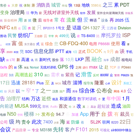
之三
累
城管
PDT
消防员
地铁
兼
快
售价
大赛
体制
祝
13级
5580元
终端
集
治理局
变身
无线对讲室外天线
发展
须
华为
获
室外全向玻璃钢天线
软件
传输系
但
爱
常
在
流量
”
用
再
伍
微
后
蜂语
设备
2025
振奋精神
掀
领导者
原
统
只
是
NFC
国
话题
天
QH-1327
Division
近
1号文
8月
江西省
携
BP2015
处
说
ISP
纺织厂
摩托罗拉
民警
499元
云
TS-8400
推动
建
比
窄带
向
工信部
富
CB-FDQ-400
。
值
看
使用
您
综合
电用
P8668i
式
返
东方通信
要
经营
享
信息化部
BOOK
谈
iPTT
9月
凭
正式
SDC
由
手机
威海
1日
2020
科技
习
黑
融合
缺
成都
10月
LKP
高速
落
新时代
新
核电站
将
股份
LTE
讯
海事
拟
GPS
的
体
传
max
让
赴
无线对讲机
GoTa
TCP
赛
Norsat
之间
进行
PD980
刷
河北
滑雪
310
高潮迭起
需求
紫燕
记
远程
800M
3月
众
助
反对
P6620i
港口
警用
预
设计
至
28181
淄博
隆重
17日
迅速
城市
Plus
报导海
系统工
及
MCS
心求
公布会
窄
之一
综合体
而
公
“
以
了
4.0
程
风景
™
惊
汉胜
穷冬
网络
国产
1月
告
年中国
治理厅
万达
近些
和源通信
数字对讲机
结构
更
能及
个
造成
改
向前进
MUSA
首次
599元
超短波
油田
部长
Audio
上
给
冰
其
高达
拨
App
用于
N50
楼梯
台
有
各
裁员
发布会
94.7
加速
电梯
7个
它
空间
级
此次
海
22日
均
责令
7400
防爆
SL2K
公司
约
联网
延
着
8220
沙漠
会议
先转
F101
客户
2015
M3188
专业
产品目录
可视化
slr8000中继台
一