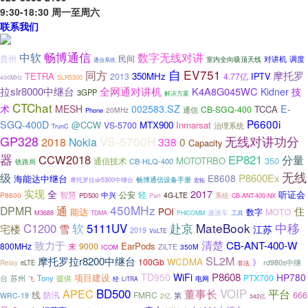
9:30-18:30 周一至周六
联系我们
畅博通信
中软
数字无线对讲
民间
贵州
调度
室内全向吸顶天线
对讲机
通信系统
自
EV751
同方
摩托罗
TETRA
350MHz
2013
4.77亿
IPTV
400MHz
SLR5300
拉slr8000中继台
全网通对讲机
K4A8G045WC
Kidner
技
3GPP
解决方案
CTChat
术
MESH
002583.SZ
E-
TCCA
CB-SGQ-400
通信
20MHz
Phone
P6600i
SGQ-400D
MTX900
Inmarsat
@CCW
VS-5700
治理系统
TrunC
GP328
VS-5700H
无线对讲功分
2018
Nokia
338
0
Capacity
器
CCW2018
EP821
分量
MOTOTRBO
350
通信技术
CB-HLQ-400
铁路局
无线
级
P8600Ex
E8608
海能达中继台
畅博通信设备手册
摩托罗拉slr5300中继台
宏拓
实现
2017
全
听证会
智慧
公安
轻
中兴
P8600
4G-LTE
系统
PD500
Part
CB-ANT-400-NX
450MHz
DPMR
通
住
能达
POI
数字
MOTO
遨游车
M3688
TDMA
PHICOMM
工具
软
MateBook
中移
C1200
5111UV
赴京
宅楼
雪
江苏
2019
VoLTE
致力于
清楚
CB-ANT-400-W
EarPods
800MHz
9000
来
ZiLTE
350M
ICOM
SL2M
摩托罗拉r8200中继台
WCDMA
100Gb
》
Relay
rd980s中继
eLTE
非法
P8608
TD950
WiFi
HP780
项目建设
PTX700
苏州
Tony
提供
台
电网
飞
经
LiTRA
BD500
APEC
VOIP
董事长
平台
线
防汛
FMRC
666
WRC-19
2亿
第
342亿