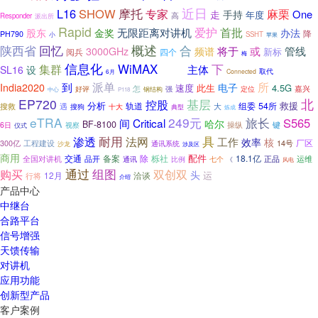
近日
摩托
L16
SHOW
专家
麻栗
One
走
手持
年度
高
Responder
派出所
Rapid
爱护
首批
股东
无限距离对讲机
办法
金奖
降
PH790
SSHT
小
苹果
陕西省
回忆
概述
合
或
将于
管线
3000GHz
频谱
新标
四个
阅兵
梅
信息化
下
集群
WiMAX
公共
主体
SL16
设
取代
Connected
6月
派单
所
到
India2020
电子
速度
4.5G
此生
怎
嘉兴
好评
强
定位
钢结构
中心
P118
EP720
北
控股
基层
分析
救援
轨道
组委
54所
遇
搜救
搜狗
十大
大
典型
炼成
eTRA
249元
旅长
S565
Critical
间
哈尔
BF-8100
操纵
键
6日
视察
仪式
耐用
渗透
法网
具
工作
效率
核
厂区
工程建设
14号
300亿
通讯系统
沙龙
涉及区
商用
配件
交通
备案
除
栎社
18.1亿
全国对讲机
品开
正品
比例
七个
运维
通讯
《
风电
通过
组图
双创双
购买
头
运
12月
洽谈
行将
介绍
产品中心
中继台
合路平台
信号增强
天馈传输
对讲机
应用功能
创新型产品
客户案例