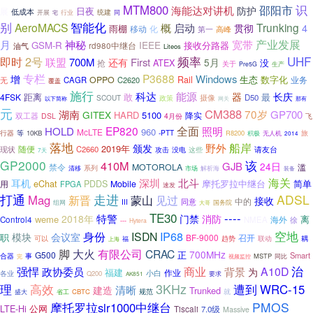
MTM800
识
邵阳市
海能达对讲机
防护
展
日夜
低成本
统建
开展
行业
同
宅
别
智能化
AeroMACS
概
Trunking
启动
4
贯彻
雨棚
化
移动
第一
高峰
产业发展
月
神秘
宽带
IEEE
GSM-R
接收分路器
油气
rd980中继台
Liteos
UHF
2号
频率
即时
联盟
700M
First
还有
5月
ATEX
没
抢
关于
生产
Pre5G
专栏
P3688
Windows
增
生态
数字化
OPPO
Rail
业务
无
CAGR
C2620
覆盖
施行
科达
能源
器
长庆
距离
敢
最
4FSK
摄像
D50
SCOUT
政策
网关
以下简称
那有
元
CM388
70岁
湖南
GP700
GITEX
HARD
5100
降实
双工器
DSL
4月份
飞
全面
EP820
HOLD
照明
960
McLTE
行器
-PTT
等
10KB
R8200
旅
积极
无人机
2014
落地
船岸
野外
颁发
2019年
随便
C2660
现状
没电
这些
请友台
攻击
7天
GP2000
该
410M
GJB
24日
MOTOROLA
滥
禁令
系列
市场
解析海
清移
装备
海关
深圳
北斗
耳机
eChat
摩托罗拉中继台
简单
用
PDDS
Mobile
FPGA
速发
打通
走进
ADSL
Mag
新晋
蒙山
见过
接收
同意
中的
III
组网
国务院
大哥
TE30
----
特警
门禁
2018年
消防
weme
离
海外
Control4
NMEA
徐
---
Hytera
空地
IP68
身份
ISDN
模块
会议室
职
BF-9000
召开
可以
趋势
福
联动
耦
上海
脚
有限公司
大火
CRAC
700MHz
正
G500
Smart
合器
事
MSTP
同比
完
视频监控
治
强悍
商业
政协委员
A10D
背景
为
福建
作业
小白
各业
Q200
要求
AK851
3KHz
理
高效
遭到
WRC-15
清晰
建造
Trunked
CBTC
规范
就
盛大
省工
PMOS
摩托罗拉slr1000中继台
公网
LTE-Hi
Tiscali
7.0级
Massive