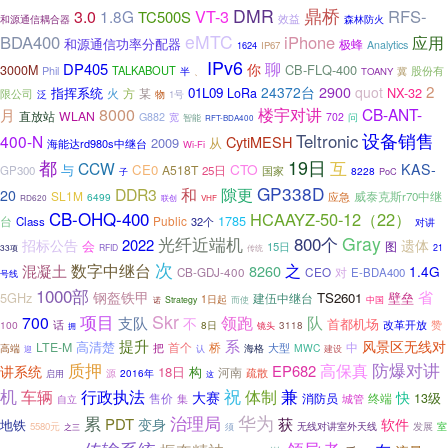
DMR
鼎桥
VT-3
RFS-
3.0
1.8G
TC500S
效益
森林防火
和源通信耦合器
eMTC
BDA400
iPhone
应用
和源通信功率分配器
极蜂
Analytics
1624
IP67
IPv6
聊
DP405
你
CB-FLQ-400
3000M
TALKABOUT
Phil
半
冀
股份有
、
TOANY
2
24372台
2900
quot
指挥系统
01L09
NX-32
火
方
某
LoRa
限公司
物
泛
1号
8000
楼宇对讲
CB-ANT-
月
WLAN
直放站
G882
702
问
宽
智能
RFT-BDA400
设备销售
Teltronic
400-N
CytiMESH
2009
从
海能达rd980s中继台
Wi-Fi
19日
都
互
CCW
CTO
KAS-
与
CE0
A518T
GP300
25日
国家
8228
PoC
子
GP338D
DDR3
和
隙更
20
SL1M
应急
威泰克斯r70中继
6499
联创
RD620
VHF
CB-OHQ-400
HCAAYZ-50-12（22）
1785
Public
台
Class
32个
对讲
光纤近端机
Gray
800个
2022
招标公告
遗体
会
图
15日
33项
RFID
传统
21
次
数字中继台
之
混凝土
8260
1.4G
CEO
对
CB-GDJ-400
E-BDA400
号线
1000部
钢盔铁甲
省
5GHz
TS2601
壁垒
建伍中继台
1日起
Strategy
而使
中国
诺
Skr
项目
700
领跑
队
支队
不
首都机场
100
话
8日
改革开放
赞
镜头
3118
拥
提升
系
风景区无线对
高清楚
LTE-M
首个
桥
中
大型
把
MWC
高端
认
海格
迎
建设
防爆对讲
质押
高保真
EP682
讲系统
18日
构
河南
源
疏散
启用
2016年
这
机
车辆
行政执法
祝
体制
兼
大赛
快
售价
消防员
终端
13级
城管
集
自立
华为
累
治理局
PDT
获
变身
软件
地铁
5580元
无线对讲室外天线
发展
室
须
之三