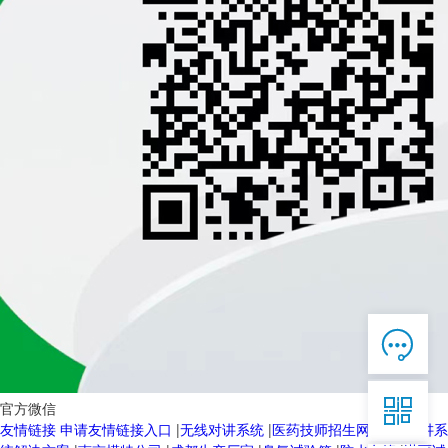

在线客服

7*12 QQ在线，服务咨询

官方微信
友情链接
申请友情链接入口
|
无线对讲系统
|
医药技师招生网
|
无线对讲系
服务热线