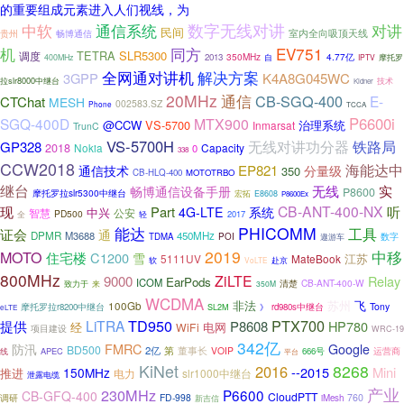
的重要组成元素进入人们视线，为
中软
数字无线对讲
对讲
通信系统
民间
室内全向吸顶天线
贵州
畅博通信
机
同方
EV751
TETRA
SLR5300
调度
350MHz
4.77亿
2013
自
摩托罗
400MHz
IPTV
全网通对讲机
解决方案
3GPP
K4A8G045WC
拉slr8000中继台
技术
Kidner
20MHz
通信
CB-SGQ-400
E-
CTChat
MESH
002583.SZ
Phone
TCCA
P6600i
SGQ-400D
MTX900
@CCW
VS-5700
治理系统
Inmarsat
TrunC
VS-5700H
无线对讲功分器
铁路局
GP328
2018
Nokia
Capacity
0
338
CCW2018
海能达中
EP821
通信技术
分量级
350
CB-HLQ-400
MOTOTRBO
继台
无线
实
畅博通信设备手册
P8600
摩托罗拉slr5300中继台
宏拓
E8608
P8600Ex
CB-ANT-400-NX
现
Part
听
4G-LTE
系统
中兴
智慧
公安
PD500
轻
2017
全
PHICOMM
能达
工具
证会
通
DPMR
M3688
450MHz
数字
TDMA
POI
遨游车
2019
中移
MOTO
住宅楼
C1200
雪
江苏
5111UV
MateBook
软
VoLTE
赴京
800MHz
ZiLTE
9000
Relay
EarPods
ICOM
CB-ANT-400-W
清楚
致力于
来
350M
WCDMA
非法
苏州
飞
100Gb
Tony
摩托罗拉r8200中继台
》
rd980s中继台
SL2M
eLTE
TD950
PTX700
LiTRA
提供
P8608
HP780
经
WiFi
电网
项目建设
WRC-19
342亿
FMRC
防汛
Google
BD500
2亿
第
董事长
VOIP
APEC
666号
运营商
线
平台
KiNet
8268
2016
--2015
Mini
150MHz
推进
电力
slr1000中继台
泄露电缆
产业
230MHz
P6600
CB-GFQ-400
CloudPTT
调研
FD-998
760
新吉信
iMesh