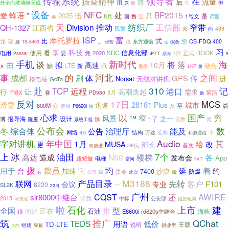
传输系统
领导者
振奋精神
在
流量
后
微
用
外全向玻璃钢天线
常
但
原
掀
设备
NFC
BP2015
爱
蜂语
处
”
伍
2025
只
是
8月
1号文
国
携
近
话题
再
天
纺织厂
Division
推动
工信部
窄带
QH-1327
江西省
民警
云
向
499
ISP
富
摩托罗拉
式
比
元
说
值
东方通信
您
CB-FDQ-400
建
。
综合
TS-8400
经营
返
习
科技
享
信息化部
使用
看
BOOK
电用
要
凭
2020
SDC
正式
威海
1日
P8668i
iPTT
9
手机
新时代
谈
海
将
落
由
高速
拟
10月
缺
LTE
融合
新
讯
LKP
股份
月
黑
的
河北
事
之间
成都
刷
体
GPS
传
进
Norsat
无线对讲机
核电站
GoTa
赴
310
TCP
远程
港口
记
让
行
max
高潮迭起
需求
紫燕
3月
赛
PD980
助
反对
17日
MCS
28181
城市
滑雪
Plus
迅速
至
800M
众
淄
警用
P6620i
及
预
心求
以
国产
穷
窄
风景
™
之一
报导海
设计
了
博
惊
汉胜
隆重
系统工程
“
而
公布会
数
冬
综合体
治理厅
能及
公告
网络
结构
个
万达
近些
4.0
和源通信
字对讲机
Audio
其
年中国
1月
给
改
更
MUSA
部长
首次
向前进
599元
冰
油田
7个
上
楼梯
各
高达
造成
N50
发布会
App
超短波
电梯
空间
94.7
拨
裁员
均
着
用于
延
台
加速
它
约
沙漠
7400
责令
防爆
海
公司
级
此次
有
产品目录
M3188
联网
先转
客户
F101
会议
专业
8220
一
SL2K
22日
广州
AWIRE
CQST
slr8000中继台
还
背负
2015
中标
公安部
可视化
信息化局
啦
石化
上市
建
推
全国
型
正在
石油
南沙
E8600i
rd620s中继台
海峡
很
筑
推广
QChat
TEDS
用语
低价
TD-LTE
车载
进
说明
创业者
组建
穿越
大的