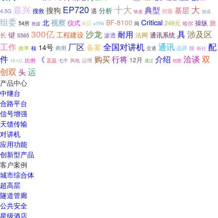
嘉兴
十大
大
EP720
典型
搜狗
基层
分析
搜救
遇
4.5G
控股
炼成
轨道
组委
视察
Critical
北
BF-8100
仪式
操纵
旅
6日
249元
54所
哈尔
间
救援
eTRA
300亿
具
涉及区
沙龙
耐用
键
工程建设
长
通讯系统
法网
渗透
S565
厂区
全国对讲机
通讯
配
工作
14号
备案
效率
商用
品开
核
交通
除
栎社
件
洽谈
双
介绍
购买
行将
《
12月
运维
比例
正品
七个
风电
18.1亿
通过
组图
创双
运
头
产品中心
中继台
合路平台
信号增强
天馈传输
对讲机
应用功能
创新型产品
客户案例
城市综合体
超高层
隧道管廊
公共安全
星级酒店