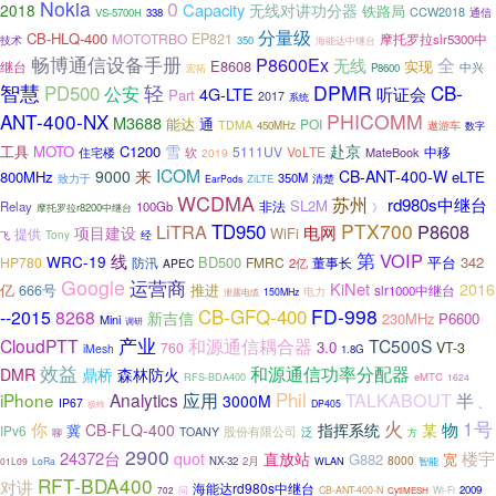
Nokia
0
Capacity
2018
无线对讲功分器
铁路局
CCW2018
VS-5700H
338
通信
分量级
CB-HLQ-400
MOTOTRBO
EP821
摩托罗拉slr5300中
技术
350
海能达中继台
畅博通信设备手册
P8600Ex
全
无线
E8608
实现
继台
中兴
P8600
宏拓
智慧
轻
DPMR
CB-
PD500
公安
听证会
4G-LTE
Part
2017
系统
ANT-400-NX
PHICOMM
M3688
能达
通
POI
TDMA
遨游车
450MHz
数字
江苏
雪
赴京
MOTO
C1200
工具
5111UV
VoLTE
中移
软
MateBook
住宅楼
2019
来
ICOM
9000
CB-ANT-400-W
800MHz
eLTE
350M
致力于
ZiLTE
清楚
EarPods
WCDMA
苏州
rd980s中继台
SL2M
非法
Relay
100Gb
》
摩托罗拉r8200中继台
PTX700
LiTRA
TD950
P8608
电网
项目建设
WiFi
提供
Tony
经
飞
第
VOIP
线
WRC-19
BD500
平台
342
HP780
防汛
FMRC
董事长
2亿
APEC
Google
运营商
KiNet
2016
亿
666号
推进
slr1000中继台
电力
150MHz
泄露电缆
FD-998
CB-GFQ-400
--2015
8268
新吉信
230MHz
P6600
Mini
调研
产业
CloudPTT
和源通信耦合器
TC500S
3.0
760
VT-3
iMesh
1.8G
效益
和源通信功率分配器
DMR
鼎桥
森林防火
eMTC
RFS-BDA400
1624
Phil
TALKABOUT
iPhone
Analytics
应用
半
3000M
IP67
极蜂
DP405
、
1号
火
你
物
CB-FLQ-400
指挥系统
某
冀
IPv6
股份有限公司
TOANY
泛
聊
方
2900
24372台
楼宇
quot
直放站
G882
宽
8000
NX-32
2月
WLAN
01L09
LoRa
智能
RFT-BDA400
对讲
海能达rd980s中继台
2009
问
CB-ANT-400-N
Wi-Fi
702
CytiMESH