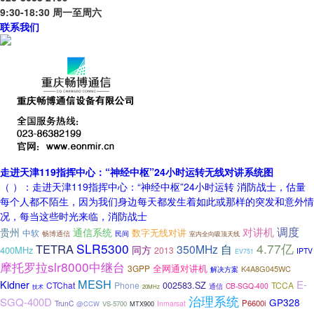
9:30-18:30 周一至周六
联系我们
走进天津119指挥中心：“神经中枢”24小时运转无线对讲系统图
（ ）：走进天津119指挥中心：“神经中枢”24小时运转 消防战士，估量
每个人都不陌生，因为我们身边每天都发生着如此或那样的突发和意外情
况，每当这些时光来临，消防战士
对讲机
调度
贵州
通信系统
数字无线对讲
中软
民间
畅博通信
室内全向吸顶天线
SLR5300
4.77亿
TETRA
350MHz
自
同方
400MHz
2013
IPTV
EV751
摩托罗拉slr8000中继台
全网通对讲机
3GPP
K4A8G045WC
解决方案
MESH
Kidner
E-
CTChat
Phone
002583.SZ
TCCA
CB-SGQ-400
通信
技术
20MHz
治理系统
SGQ-400D
GP328
P6600i
TrunC
Inmarsat
@CCW
VS-5700
MTX900