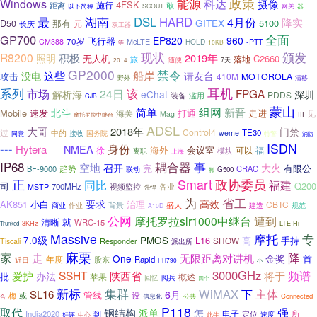
能源
政策
科达
Windows
摄像
4FSK
施行
距离
敢
以下简称
SCOUT
网关
器
最
湖南
DSL
HARD
4月份
降实
GITEX
5100
D50
那有
元
长庆
双工器
GP700
全面
EP820
960
飞行器
70岁
CM388
McLTE
HOLD
-PTT
10KB
等
现状
颁发
R8200
积极
2019年
照明
无人机
C2660
落地
旅
随便
7天
2014
GP2000
禁令
这些
船岸
请友台
没电
攻击
410M
MOTOROLA
野外
清移
系列
耳机
市场
24日
该
FPGA
解析海
eChat
深圳
PDDS
装备
滥用
GJB
蒙山
组网
简单
新晋
Mobile
速发
北斗
打通
走进
海关
见
Mag
III
摩托罗拉中继台
ADSL
大哥
2018年
门禁
过
Control4
TE30
中的
接收
weme
国务院
同意
特警
消防
ISDN
---
身份
Hytera
NMEA
会议室
----
海外
可以
福
徐
模块
离职
上海
IP68
耦合器
事
空地
召开
大火
完
趋势
有限公
BF-9000
CRAC
联动
G500
脚
正
Smart
政协委员
同比
福建
Q200
司
700MHz
视频监控
各业
MSTP
强悍
为
省工
要求
高效
AK851
小白
治理
CBTC
背景
盛大
规范
商业
作业
建造
A10D
公网
遭到
摩托罗拉slr1000中继台
就
清晰
WRC-15
3KHz
LTE-Hi
Trunked
Massive
摩托
专
7.0级
PMOS
高
L16
SHOW
手持
Tiscali
Responder
派出所
麻栗
家
降
走
无限距离对讲机
One
金奖
首
年度
股东
Rapid
近日
PH790
小
3000GHz
SSHT
陕西省
将于
频谱
爱护
办法
批
苹果
概述
回忆
阅兵
四个
集群
新标
WiMAX
主体
下
SL16
6月
管线
梅
或
设
信息化
Connected
合
公共
P118
强
取代
钢结构
派单
怎
所
India2020
电子
定位
到
速度
好评
中心
此生