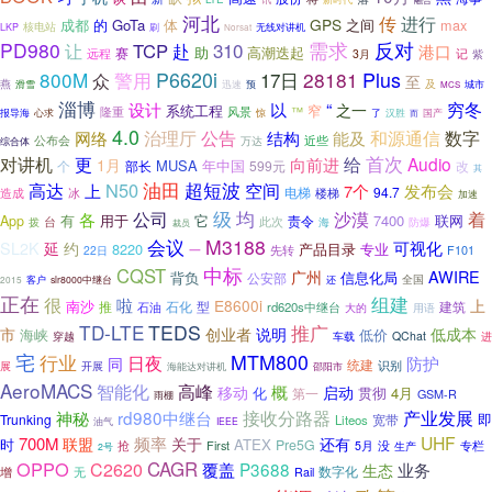
河北
传
进行
GPS
GoTa
体
之间
max
成都
的
核电站
LKP
刷
无线对讲机
Norsat
PD980
310
需求
反对
TCP
让
赴
港口
助
高潮迭起
赛
远程
3月
记
紫
Plus
800M
P6620i
17日
28181
警用
众
至
燕
及
迅速
预
滑雪
城市
MCS
淄博
“
穷冬
以
设计
之一
系统工程
窄
隆重
™
风景
报导海
心求
惊
了
汉胜
而
国产
4.0
数字
治理厅
公告
和源通信
网络
结构
能及
公布会
近些
综合体
万达
对讲机
首次
更
给
Audio
1月
向前进
MUSA
年中国
个
599元
改
部长
其
高达
N50
油田
超短波
空间
上
7个
发布会
电梯
94.7
冰
楼梯
造成
加速
级
均
公司
沙漠
着
各
有
用于
它
7400
联网
App
责令
拨
台
此次
防爆
海
裁员
M3188
会议
延
可视化
SL2K
约
8220
产品目录
专业
一
F101
22日
先转
中标
CQST
AWIRE
广州
背负
信息化局
公安部
全国
客户
还
slr8000中继台
2015
正在
组建
很
啦
E8600i
上
南沙
推
石化
建筑
石油
型
rd620s中继台
大的
用语
TD-LTE
TEDS
推广
市
创业者
说明
低成本
海峡
低价
QChat
穿越
车载
进
宅
行业
MTM800
日夜
防护
同
统建
识别
展
开展
海能达对讲机
邵阳市
AeroMACS
智能化
高峰
概
启动
移动
化
贯彻
4月
第一
GSM-R
雨棚
接收分路器
神秘
rd980中继台
产业发展
即
Trunking
宽带
Liteos
油气
IEEE
UHF
700M
频率
联盟
关于
还有
时
ATEX
Pre5G
抢
First
5月
没
生产
专栏
2号
OPPO
CAGR
C2620
覆盖
P3688
业务
生态
数字化
增
无
Rail