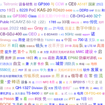
CE0
Teltronic
与
GP300
CCW
设备销售
A518T
国家
都
25日
子
从
19日
KAS-20
8228
PoC
RD620
DDR3
和
6499
联创
CTO
VHF
互
SL1M
GP338D
32个
威泰克斯r70中继台
CB-OHQ-400
Class
应急
隙更
传统
HCAAYZ-50-12（22）
33项
Public
1785
光纤
RFID
招标公告
会
对讲
Gray
2022
数字中继台
21号线
混凝土
15日
图
近端机
次
800个
遗体
诺
CB-GDJ-400
CEO
5GHz
E-BDA400
1.4G
8260
之
1000部
对
钢盔铁甲
而使
建伍中继台
中国
支队
700
话
Strategy
TS2601
拥
100
壁垒
1日起
省
项目
Skr
8日
镜头
改革开放
队
不
高清
领跑
3118
高端
LTE-M
赞
迎
首都机场
启
楚
建设
把
首个
海格
提升
MWC
中
风景区无线对讲系统
大型
桥
认
系
用
构
高保真
质押
源
18日
疏散
EP682
防爆对讲机
这
2016年
河南
车辆
自立
集
城管
消防员
兼
大赛
售价
地铁
行政执法
终端
祝
体制
快
13级
发展
5580元
华为
软件
累
变身
无线对讲室外天线
之三
须
获
室
PDT
治理局
用
领导者
在
流
传输系统
常
但
掀
原
外全向玻璃钢天线
后
振奋精神
微
量
蜂语
爱
设备
8月
BP2015
1号文
2025
是
话
”
NFC
国
只
再
伍
近
处
携
云
QH-1327
推动
题
Division
纺织厂
建
窄带
向
天
说
江西省
民警
499元
工信部
TS-8400
电用
CB-FDQ-400
摩托罗拉
ISP
值
富
式
使
东方通信
经营
综合
您
返
比
。
要
凭
1日
看
P8668i
科技
9月
iPTT
用
享
2020
SDC
信息化部
威海
正式
BOOK
10月
由
习
手机
黑
缺
拟
高速
谈
股份
海事
新
将
落
LTE
讯
新时代
融合