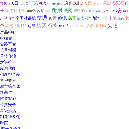
Critical
eTRA
操纵
S565
249元
旅
6日
哈尔
救援
视察
间
仪式
BF-8100
北
耐用
核
法网
长
工程建设
300亿
通讯系统
沙龙
效率
14号
键
渗透
具
涉及区
工作
交通
通讯
栎社
正品
配件
全国对讲机
备案
品开
《
七
厂区
除
商用
比例
购买
行将
洽谈
运
头
个
风电
18.1亿
运维
双创双
通过
12月
介绍
组图
产品中心
中继台
合路平台
信号增强
天馈传输
对讲机
应用功能
创新型产品
客户案例
城市综合体
超高层
隧道管廊
公共安全
星级酒店
制造业及化工
医院
博物馆展馆