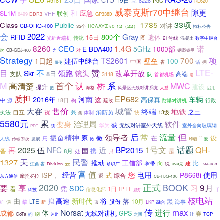
子
CTO
19日
互
PoC
A518T
8228
RD620
威泰克斯r70中继台
隙更
应急
和
SL1M
联创
VHF
6499
DDR3
GP338D
33项
1785
Class
Public
对讲
CB-OHQ-400
HCAAYZ-50-12（22）
32个
招标公告
会
2022
800个
Gray
RFID
15日
遗体
传统
图
21号线
光纤近端机
混凝土
数字中继台
8260
1.4G
CEO
诺
5GHz
1000部
E-BDA400
次
对
CB-GDJ-400
之
钢盔铁甲
Strategy
项
TS2601
700
1日起
建伍中继台
壁垒
100
中国
省
话
拥
而使
LTE-
目
赞
不
镜头
Skr
领跑
改革开放
8日
支队
高端
队
3118
首都机场
迎
首个
M
高清楚
认
桥
系
MWC
建设
提升
启用
海格
风景区无线对讲系统
大型
把
质押
EP682
河南
车辆
2016年
高保真
这
中
18日
构
防爆对讲机
行政
源
疏散
售价
城管
大赛
终端
地铁
祝
消防员
之三
自立
快
执法
兼
13级
体制
集
5580元
累
变身
治理局
软件
获
华为
无线对讲室外天线
室外全向玻璃钢
须
PDT
但
流量
领导者
后
常
振奋精神
原
”
微
在
设
天线
用
蜂语
爱
传输系统
发展
掀
话题
近
1号文
QH-
2025
伍
NFC
BP2015
再
备
国
携
是
8月
只
处
民警
1327
天
推动
工信部
比
向
云
窄带
建
说
江西省
Division
纺织厂
499元
TS-8400
富
值
您
电用
使用
经营
P8668i
ISP
式
。
综合
返
东方通信
摩托罗拉
CB-FDQ-400
2020
正式
BOOK
9月
享
要
习
凭
SDC
看
1日
iPTT
科技
信息化部
手
威海
核电站
由
高速
新时代
将
拟
落
股份
10月
黑
缺
LTE
谈
海事
LKP
融合
机
新
讯
传
进行
max
Norsat
成都
体
无线对讲机
GPS
赛
的
GoTa
刷
之间
TCP
河北
让