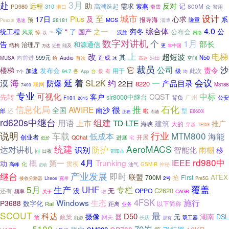
3月
赴
助
反对
远程
需求
记
高潮迭起
紫燕
PD980
310
800M
港口
滑雪
众
警用
设计
至
城市
Plus
17日
及
心求
系
MCS
报导海
隆重
预
28181
淄博
P6620i
迅速
综合体
4.0
窄
“
之一
穷冬
公
了
国产
公布会
统工程
风景
惊
汉胜
而
以
网络
™
数字对讲机
1月
个
部长
告
和源通信
治理厅
结构
能及
近些
更
年中国
万达
上
改
电梯
超短波
造成
其
向前进
N50
599元
给
Audio
空间
MUSA
首次
油田
冰
高达
裁员
沙
公司
它
楼梯
责令
发布会
用于
此次
加速
各
台
拨
级
94.7
有
均
7个
App
海
漠
延
着
约
会议
SL2K
一
防爆
产品目录
22日
8220
联网
M3188
7400
专业
中标
可视化
CQST
先转
客户
slr8000中继台
广州
F101
背负
公安
2015
石化
信息化局
很
推
AWIRE
全国
南沙
啦
型
部
还
E8600i
石油
正在
rd620s中继台
组建
用语
上市
TD-LTE
推广
建筑
海峡
大的
穿越
TEDS
说明
车载
行业
MTM800
低成本
海能
创业者
开展
QChat
进展
宅
低价
统建
AeroMACS
防护
达对讲机
识别
智能化
雨棚
移
同
日夜
邵阳市
rd980中
4月
Trunking
IEEE
概
第一
动
贯彻
高峰
化
油气
神秘
GSM-R
启动
产业发展
继台
即时
联盟
ATEX
700M
抢
First
Liteos
宽带
2号
接收分路器
Pre5G
5月
覆盖
生产
UHF
专栏
无
C2620
没
OPPO
还有
频率
CAGR
关于
增
4FSK
施行
Windows
生态
P3688
数字化
以下简称
Rail
距离
业务
SCOUT
最
科达
D50
摄像
湖南
器
政策
元
DSL
网关
长庆
双工器
敢
那有
能源
5100