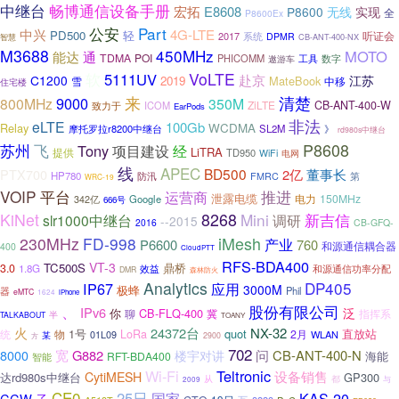
畅博通信设备手册
中继台
宏拓
E8608
P8600
无线
实现
全
P8600Ex
公安
Part
中兴
4G-LTE
PD500
轻
听证会
2017
系统
DPMR
CB-ANT-400-NX
智慧
M3688
450MHz
MOTO
通
能达
TDMA
POI
PHICOMM
工具
数字
遨游车
VoLTE
软
5111UV
赴京
C1200
江苏
2019
MateBook
雪
中移
住宅楼
来
清楚
9000
800MHz
350M
ZiLTE
CB-ANT-400-W
致力于
ICOM
EarPods
非法
eLTE
100Gb
Relay
WCDMA
摩托罗拉r8200中继台
SL2M
》
rd980s中继台
P8608
苏州
飞
Tony
项目建设
经
LiTRA
提供
TD950
WiFi
电网
线
APEC
BD500
PTX700
2亿
董事长
HP780
防汛
FMRC
第
WRC-19
VOIP
平台
推进
运营商
泄露电缆
电力
150MHz
Google
342亿
666号
KiNet
8268
Mini
新吉信
slr1000中继台
调研
--2015
2016
CB-GFQ-
iMesh
230MHz
FD-998
产业
P6600
760
和源通信耦合器
400
CloudPTT
RFS-BDA400
VT-3
TC500S
鼎桥
3.0
1.8G
和源通信功率分配
效益
DMR
森林防火
Analytics
DP405
IP67
应用
3000M
极蜂
器
Phil
eMTC
1624
iPhone
股份有限公司
、
IPv6
泛
CB-FLQ-400
你
聊
冀
指挥系
半
TALKABOUT
TOANY
火
24372台
NX-32
1号
quot
直放站
统
LoRa
2月
物
WLAN
01L09
某
2900
方
702
问
宽
G882
CB-ANT-400-N
8000
楼宇对讲
海能
RFT-BDA400
智能
Wi-Fi
Teltronic
设备销售
CytiMESH
达rd980s中继台
GP300
都
从
与
2009
CE0
25日
国家
KAS-20
CCW