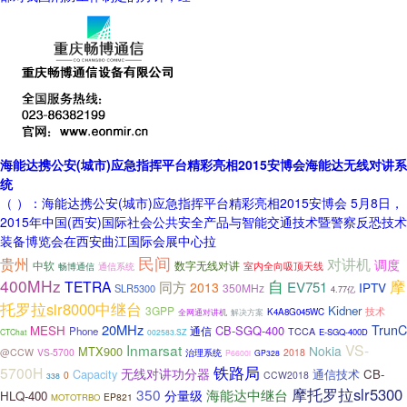
海能达携公安(城市)应急指挥平台精彩亮相2015安博会海能达无线对讲系
统
（ ）：海能达携公安(城市)应急指挥平台精彩亮相2015安博会 5月8日，
2015年中国(西安)国际社会公共安全产品与智能交通技术暨警察反恐技术
装备博览会在西安曲江国际会展中心拉
民间
贵州
对讲机
调度
中软
数字无线对讲
室内全向吸顶天线
通信系统
畅博通信
400MHz
自
摩
TETRA
同方
EV751
2013
IPTV
350MHz
SLR5300
4.77亿
托罗拉slr8000中继台
Kidner
3GPP
技术
K4A8G045WC
全网通对讲机
解决方案
20MHz
TrunC
MESH
CB-SGQ-400
Phone
通信
TCCA
E-SGQ-400D
CTChat
002583.SZ
Inmarsat
VS-
Nokia
MTX900
@CCW
VS-5700
治理系统
2018
P6600i
GP328
铁路局
5700H
无线对讲功分器
Capacity
通信技术
CB-
0
CCW2018
338
摩托罗拉slr5300
350
海能达中继台
分量级
HLQ-400
EP821
MOTOTRBO