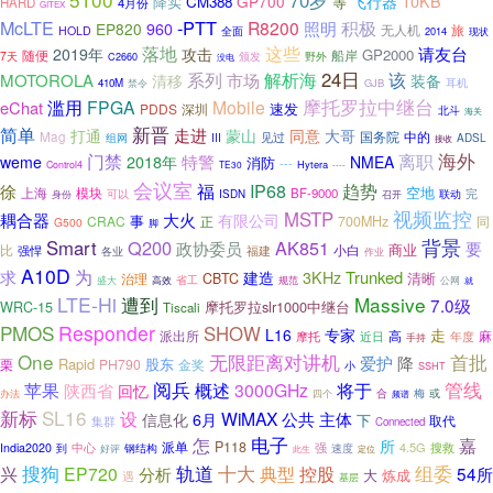
70岁
10KB
GP700
飞行器
降实
CM388
等
HARD
4月份
GITEX
McLTE
-PTT
积极
R8200
照明
EP820
960
旅
无人机
HOLD
全面
2014
现状
落地
这些
请友台
2019年
攻击
GP2000
随便
船岸
7天
颁发
野外
C2660
没电
24日
系列
市场
解析海
该
MOTOROLA
清移
装备
410M
GJB
耳机
禁令
滥用
摩托罗拉中继台
FPGA
Mobile
eChat
速发
PDDS
深圳
北斗
海关
新晋
简单
走进
打通
蒙山
同意
大哥
国务院
中的
Mag
见过
III
ADSL
组网
接收
门禁
海外
离职
2018年
特警
weme
NMEA
消防
---
Hytera
Control4
TE30
----
会议室
福
趋势
IP68
徐
空地
模块
上海
BF-9000
完
可以
联动
ISDN
召开
身份
视频监控
MSTP
耦合器
大火
有限公司
事
CRAC
正
700MHz
同
G500
脚
背景
Smart
Q200
AK851
政协委员
要
商业
比
小白
强悍
福建
各业
作业
A10D
求
为
建造
Trunked
3KHz
清晰
CBTC
治理
省工
高效
规范
盛大
公网
就
LTE-Hi
遭到
Massive
7.0级
摩托罗拉slr1000中继台
WRC-15
Tiscali
PMOS
Responder
SHOW
专家
L16
走
派出所
高
麻
摩托
近日
年度
手持
One
无限距离对讲机
首批
爱护
降
Rapid
栗
PH790
股东
金奖
小
SSHT
阅兵
管线
苹果
陕西省
概述
3000GHz
将于
回忆
或
四个
合
梅
办法
频谱
新标
SL16
设
WiMAX
公共
主体
信息化
6月
下
取代
集群
Connected
怎
电子
嘉
所
派单
P118
4.5G
搜救
India2020
到
中心
钢结构
强
好评
速度
此生
定位
搜狗
轨道
十大
组委
控股
兴
EP720
典型
54所
分析
大
炼成
遇
基层