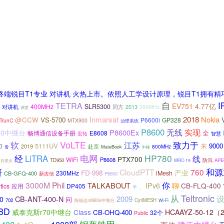
终端锐目T1专业 对讲机 火热上市。依照人工学设计原理，锐目T1拥有
TETRA
自
I
EV751
4.77亿
400MHz
SLR5300
对讲机
2013
同方
350MHz
调度
Inmarsat
2018
Nokia
@CCW
VS-5700
P6600i
GP328
TrunC
MTX900
治理系统
P8600
实现
无线
P8600Ex
00中继台
全
畅博通信设备手册
E8608
宏拓
智慧
软
VoLTE
致力于
江苏
5111UV
9000
0
来
赴京
2019
800MHz
MateBook
雪
中移
经
电网
HP780
LiTRA
线
PTX700
WiFi
P8608
TD950
防汛
APE
项目建设
WRC-19
和源
研
CloudPTT
760
产业
FD-998
230MHz
iMesh
CB-GFQ-400
新吉信
P6600
你
3000M
Phil
TALKABOUT
IPv6
聊
CB-FLQ-400
tics
DP405
应用
半
、
从
Teltronic
CB-ANT-400-N
2009
0
问
702
CytiMESH
海能达rd980s中继台
Wi-Fi
8D
威泰克斯r70中继台
Class
HCAAYZ-50-12（
CB-OHQ-400
32个
Public