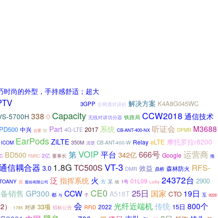
精巧时尚的外型，手持感舒适；超大
PTV
解决方案
K4A8G045WC
摩托罗拉slr8000中继台
3GPP
全网通对讲机
Capacity
CCW2018
338
0
通信技术
VS-5700H
铁路局
无线对讲功分器
听证会
M3688
Part
系统
PD500
2017
中兴
4G-LTE
CB-ANT-400-NX
DPMR
公安
轻
EarPods
ZiLTE
摩托罗拉r8200
eLTE
Relay
350M
ICOM
CB-ANT-400-W
清楚
VOIP
666号
运营商
第
平台
342亿
BD500
Google
2亿
董事长
C
FMRC
推
VT-3
通信耦合器
1.8G
TC500S
RFS-
效益
3.0
森林防火
DMR
鼎桥
24372台
泛
指挥系统
火
2900
01L09
某
TOANY
方
物
1号
冀
股份有限公司
LoRa
CE0
25日
设备销售
GP300
CCW
国家
19日
A518T
CTO
都
互
子
与
8228
会
光纤近端机
传统
800个
22）
33项
15日
2022
对讲
RFID
招标公告
1785