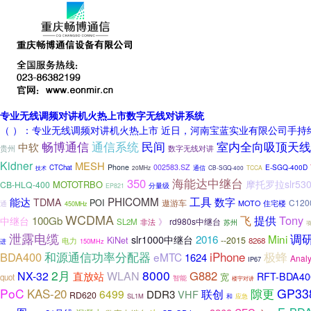
专业无线调频对讲机火热上市数字无线对讲系统
（ ）：专业无线调频对讲机火热上市 近日，河南宝蓝实业有限公司手持
通信系统
畅博通信
民间
室内全向吸顶天线
中软
贵州
数字无线对讲
Kidner
MESH
Phone
002583.SZ
E-SGQ-400D
CTChat
通信
20MHz
CB-SGQ-400
TCCA
技术
海能达中继台
350
摩托罗拉slr53
MOTOTRBO
CB-HLQ-400
分量级
EP821
PHICOMM
工具
能达
数字
TDMA
POI
遨游车
C120
住宅楼
通
MOTO
450MHz
WCDMA
Tony
飞
提供
100Gb
中继台
》
rd980s中继台
SL2M
非法
苏州
泄露电缆
调
2016
Mini
slr1000中继台
KiNet
--2015
电力
8268
150MHz
进
和源通信功率分配器
iPhone
BDA400
极蜂
eMTC
1624
Analy
IP67
2月
8000
G882
NX-32
WLAN
直放站
RFT-BDA40
宽
quot
智能
楼宇对讲
PoC
KAS-20
GP33
隙更
6499
联创
DDR3
VHF
RD620
SL1M
和
应急