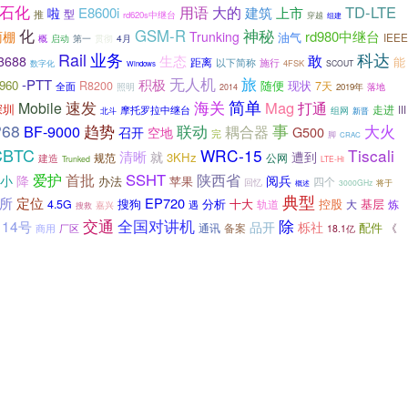
石化
TD-LTE
用语
大的
E8600i
建筑
上市
啦
型
推
rd620s中继台
穿越
组建
化
GSM-R
神秘
rd980中继台
雨棚
Trunking
油气
IEEE
概
第一
贯彻
4月
启动
Rail
业务
科达
生态
敢
3688
能
距离
以下简称
施行
4FSK
数字化
SCOUT
Windows
旅
无人机
积极
-PTT
960
随便
现状
R8200
7天
全面
照明
2019年
落地
2014
速发
海关
简单
Mag
打通
Mobile
深圳
走进
摩托罗拉中继台
III
北斗
组网
新晋
P68
趋势
事
大火
BF-9000
联动
耦合器
G500
召开
空地
完
脚
CRAC
CBTC
WRC-15
Tiscali
清晰
就
遭到
3KHz
规范
公网
建造
Trunked
LTE-Hi
首批
SSHT
陕西省
爱护
小
降
阅兵
苹果
办法
四个
回忆
3000GHz
将于
概述
典型
所
定位
EP720
搜狗
分析
十大
控股
基层
4.5G
轨道
大
遇
炼
嘉兴
搜救
除
交通
全国对讲机
14号
栎社
品开
配件
备案
《
商用
厂区
通讯
18.1亿