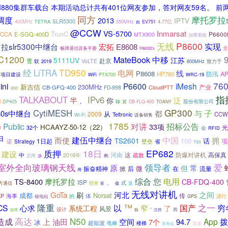
880集群车载台 本期活动总计共有401位网友参加，答对网友59名。 前
同方
摩托罗拉s
调度
2013
IPTV
SLR5300
400MHz
TETRA
350MHz
EV751
4.77亿
自
@CCW
VS-5700
Inmarsat
TrunC
TCCA
E-SGQ-400D
MTX900
P6600
治理系统
P8600
无线
拉slr5300中继台
实现
宏拓
E8608
全
畅博通信设备手册
P8600Ex
C1200
MateBook
中移
5111UV
江苏
赴京
雪
软
VoLTE
致力于
2019
800MHz
经
TD950
LiTRA
电网
线
P8608
防汛
A
HP780
项目建设
PTX700
WRC-19
WiFi
76
ini
P6600
iMesh
新吉信
230MHz
产业
CB-GFQ-400
FD-998
CloudPTT
调研
指
TALKABOUT
IPv6
半
泛
你
、
l
股份有限公司
DP405
聊
冀
CB-FLQ-400
TOANY
GP300
CytiMESH
子
80s中继台
都
与
从
2009
CCW
Teltronic
Wi-Fi
设备销售
1785
招标公告
Public
对讲
33项
HCAAYZ-50-12（22）
0
光
32个
会
RFID
甲
建伍中继台
中国
而使
拥
TS2601
100
话
项
1日起
省
诺
Strategy
壁垒
700
18日
EP682
质押
建设
河南
这
防爆对讲机
高保真
中
2016年
疏散
构
启用
源
室外全向玻璃钢天线
爱
领导者
原
常
但
微
振奋精神
掀
后
在
流量
用
您
综合
电用
TS-8400
摩托罗拉
CB-FDQ-400
。
ISP
经营
式
返
方通信
富
值
无线对讲机
河北
GoTa
刷
之间
成都
Norsat
传
KP
海事
的
体
进行
核电站
GPS
隆重
™
之一
CS
以
国产
穷
心求
窄
系统工程
了
风景
设计
而
淄博
“
汉胜
惊
高达
N50
拨
造成
App
上
油田
空间
94.7
7个
冰
超短波
电梯
楼梯
加速
发布会