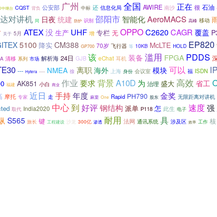
广州
全国
正在
AWIRE
石油
公安部
还
南沙
很
CQST
信息化局
中标
背负
000中继台
达对讲机
邵阳市
智能化
AeroMACS
日夜
统建
移动
识别
高峰
同
防护
OPPO
ATEX
UHF
没
C2620
CAGR
覆盖
生产
专栏
P
有
无
增
5月
关于
EP820
ITEX
5100
CM388
降实
McLTE
70岁
飞行器
10KB
HOLD
GP700
等
该
滥用
PDDS
装备
FPGA
24日
解析海
GJB
eChat
耳机
A
清移
系列
市场
可以
I
TE30
离职
NMEA
海外
模块
---
ISDN
徐
上海
会议室
福
身份
----
Hytera
高效
作业
背景
A10D
要求
为
00
省工
AK851
盛大
治理
小白
福建
商业
近日
手持
年度
金奖
PH790
高
摩托
走
Rapid
无限距离对讲机
专家
麻栗
股东
One
中心
到
好评
速度
钢结构
强
派单
怎
ted
India2020
此生
P118
取代
电子
耐用
具
纵
S565
键
核
法网
通讯系统
沙龙
300亿
涉及区
旅长
工作
工程建设
渗透
效率