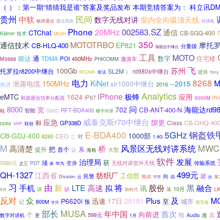
（ ）：第一期“猜猜我是谁”答案及奖品发布 本期竞猜答案为： 科立讯DM
贵州
中软
民间
室内全向吸顶天线
数字无线对讲
畅博通信
通信系统
对讲机
Phone
002583.SZ
20MHz
通信
CTChat
CB-SGQ-400
Kidner
技术
MESH
350
MOTOTRBO
摩托罗
通信技术
EP821
CB-HLQ-400
分量级
海能达中继台
工具
MOTO
能达
通
住宅楼
TDMA
数字
POI
450MHz
遨游车
M3688
PHICOMM
飞
100Gb
苏州
托罗拉r8200中继台
SL2M
rd980s中继台
》
提供
WCDMA
非法
Tony
电力
8268
KiNet
M
150MHz
泄露电缆
--2015
slr1000中继台
推进
2016
Analytics
iPhone
1624
极蜂
eMTC
应用
IP67
和源通信功率分配器
Phi
3000M
问
8000
宽
海能达rd9
702
CB-ANT-400-N
智能
RFT-BDA400
G882
站
楼宇对讲
威泰克斯r70中继台
应急
隙更
和
Class
CB-OHQ-40
GP338D
VHF
联创
DDR3
钢盔铁
E-BDA400
5GHz
CB-GDJ-400
1000部
CEO
之
对
8260
1.4G
M
风景区无线对讲系统
MWC
高清楚
桥
把
提升
首个
系
认
大型
海格
软件
发展
治理局
获
须
5580元
变身
无线对讲室外天线
传输系统
PDT
华为
之三
累
QH-1327
499元
江西省
纺织厂
工信部
建
向
民警
推动
Division
云
窄带
说
东
比
习
由
新
LTE
高速
将
股份
手机
黑
融合
拟
讯
10月
谈
缺
落
L
新时代
9月
反对
众
Plus
及
M
17日
28181
P6620i
迅速
至
城市
记
800M
预
报导海
警用
MUSA
部长
年中国
首次
向前进
个
给
其
数字对讲机
599元
Audio
改
更
1月