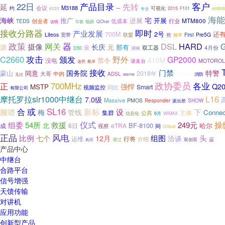
22日
客户
产品目录
先转
延
会议
M3188
约
一
可视化
专业
2015
F101
8220
slr8
海能
海峡
宅
进展
开展
推广
行业
MTM800
创业者
低成本
TEDS
低价
QChat
说明
车载
接收分路器
即时
产业发展
2号
还
700M
Liteos
联盟
Pre5G
宽带
抢
First
频率
政策
器
DSL
HARD
网关
G
摄像
长庆
源
元
那有
双工器
4月份
最
D50
湖南
C2660
攻击
颁发
野外
GP2000
禁令
410M
没电
MOTOROL
请友台
这些
船岸
接收
国务院
门禁
特警
蒙山
同意
2018年
大哥
中的
ADSL
weme
Control4
消防
见过
政协委员
700MHz
各业
正
Q2
强悍
MSTP
Smart
视频监控
同比
有限公司
摩托罗拉slr1000中继台
L16
7.0级
Massive
PMOS
Responder
SHOW
派出所
或
SL16
合
新标
设
下
频谱
管线
梅
Connec
集群
主体
公共
6月
信息化
WiMAX
仪式
操
组委
54所
救援
249元
北
BF-8100
哈尔
6日
eTRA
成
间
视察
Critical
正品
风电
组图
头
比例
七个
12月
洽谈
行将
运维
介绍
运
通过
双创双
购买
产品中心
中继台
合路平台
信号增强
天馈传输
对讲机
应用功能
创新型产品