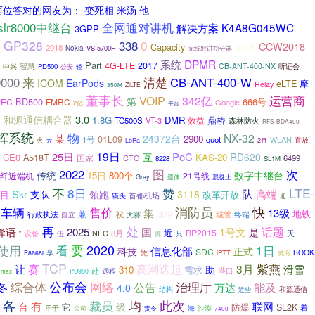
两位答对的网友为： 变死相 米汤 他
lr8000中继台
全网通对讲机
解决方案
K4A8G045WC
3GPP
GP328
0
338
CCW2018
Capacity
i
2018
铁路局
Nokia
VS-5700H
无线对讲功分器
系统
DPMR
Part
4G-LTE
2017
智慧
CB-ANT-400-NX
中兴
PD500
轻
听证会
公安
清楚
9000
来
CB-ANT-400-W
ICOM
EarPods
eLTE
摩
Relay
ZiLTE
350M
董事长
运营商
VOIP
342亿
第
BD500
666号
PEC
FMRC
Google
2亿
平台
0
3.0
和源通信耦合器
1.8G
DMR
鼎桥
效益
TC500S
VT-3
森林防火
RFS-BDA400
挥系统
物
NX-32
某
24372台
2900
01L09
1号
quot
WLAN
火
直放
LoRa
2月
方
19日
25日
互
PoC
RD620
CE0
A518T
KAS-20
国家
CTO
6499
8228
SL1M
2022
图
次
传统
数字中继台
15日
800个
21号线
纤近端机
Gray
遗体
混凝土
8日
赞
LTE-
不
队
Skr
高端
支队
领跑
3118
目
改革开放
首都机场
镜头
迎
消防员
快
车辆
售价
集
13级
地铁
兼
体制
城管
行政执法
自立
祝
终端
大赛
处
再
2025
国
话题
蜂语
1号文
是
近
BP2015
8月
天
设备
NFC
只
”
伍
携
2020
看
要
1日
使用
科技
信息化部
正式
SDC
凭
BOOK
享
iPTT
P8668i
威海
TCP
赛
高潮迭起
紫燕
3月
让
滑雪
助
310
需求
赴
远程
港口
PD980
max
综合体
公布会
网络
治理厅
冬
公告
万达
能及
4.0
结构
和源通信
近些
各
均
此次
有
裁员
台
联网
级
它
防爆
SL2K
用于
着
公司
海
沙漠
责令
7400