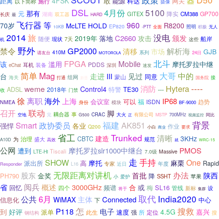
器
4FSK
敢
距离
能源
科达
网关
施行
以下简称
摄像
DSL
5100
4月份
那有
元
降实
GP700
湖南
GITEX
CM388
双工器
长庆
最
HARD
飞行器
等
960
70岁
R8200
McLTE
HOLD
EP820
照明
10KB
-PTT
全面
积极
无人
2014
旅
没电
落地
C2660
颁发
2019年
攻击
船岸
随便
7天
现状
这些
机
野外
GP2000
解析海
禁令
清移
市场
GJB
410M
系列
请友台
24日
MOTOROLA
北斗
FPGA
Mobile
该
滥用
摩托罗拉中继
PDDS
耳机
装备
深圳
eChat
速发
简单
Mag
大哥
中的
走进
见过
台
III
同意
蒙山
组网
海关
接
打通
新晋
国务院
----
消防
Hytera
weme
Control4
ADSL
特警
TE30
---
2018年
收
门禁
离职
徐
海外
上海
IP68
会议室
可以
福
ISDN
趋势
NMEA
模块
身份
BF-9000
联动
召开
脚
耦合器
事
大火
有限公司
完
CRAC
700MHz
空地
G500
MSTP
视频监控
同比
正
福建
背景
Smart
政协委员
AK851
强悍
各业
作业
Q200
小白
要求
商业
省工
Trunked
清晰
建造
3KHz
治理
CBTC
为
盛大
规范
A10D
高效
就
WRC-15
公网
摩托罗拉slr1000中继台
PMOS
遭到
Tiscali
LTE-Hi
7.0级
Massive
走
手持
SHOW
One
摩托
麻栗
派出所
高
Rapid
专家
近日
年度
Responder
L16
无限距离对讲机
办法
陕西
股东
金奖
首批
PH790
降
SSHT
苹果
爱护
小
省
阅兵
概述
3000GHz
合
或
回忆
频谱
梅
SL16
四个
管线
新标
设
将于
集群
取代
India2020
6月
公共
主体
Connected
WiMAX
信息化
中心
下
怎
搜救
P118
好评
电子
到
4.5G
嘉兴
速度
派单
此生
强
所
定位
搜
钢结构