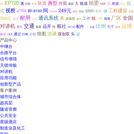
EP720
组委
典型
轨道
控股
仪
炼成
遇
大
北
狗
救援
6日
基层
54所
分析
十大
视察
249元
间
工程建设
式
eTRA
BF-8100
S565
旅长
键
Critical
操纵
沙龙
哈尔
耐用
通讯系统
厂区
全国
具
300亿
核
工作
涉及区
渗透
14号
商用
法网
效率
运维
对讲机
交通
栎社
比例
品开
配件
七个
除
备案
《
通讯
正品
18.1亿
风电
洽谈
组图
运
双创双
头
通过
介绍
购买
行将
12月
产品中心
中继台
合路平台
信号增强
天馈传输
对讲机
应用功能
创新型产品
客户案例
城市综合体
超高层
隧道管廊
公共安全
星级酒店
制造业及化工