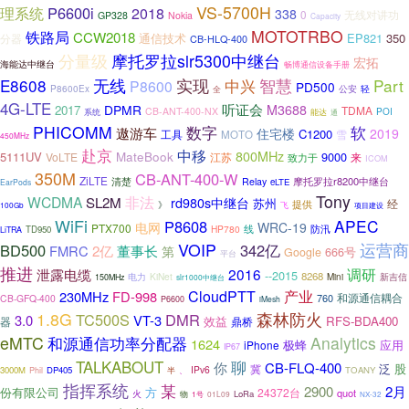
VS-5700H
理系统
P6600i
2018
338
0
无线对讲功
GP328
Nokia
Capacity
MOTOTRBO
铁路局
CCW2018
通信技术
EP821
350
分器
CB-HLQ-400
分量级
摩托罗拉slr5300中继台
宏拓
海能达中继台
畅博通信设备手册
无线
智慧
E8608
实现
中兴
Part
P8600
PD500
P8600Ex
公安
轻
全
4G-LTE
听证会
DPMR
M3688
2017
TDMA
CB-ANT-400-NX
POI
系统
能达
通
PHICOMM
数字
软
遨游车
住宅楼
2019
C1200
工具
MOTO
雪
450MHz
赴京
中移
800MHz
MateBook
5111UV
9000
VoLTE
江苏
来
致力于
ICOM
350M
CB-ANT-400-W
ZiLTE
摩托罗拉r8200中继台
清楚
Relay
eLTE
EarPods
Tony
WCDMA
非法
SL2M
rd980s中继台
苏州
经
提供
》
飞
100Gb
项目建设
WiFi
APEC
P8608
电网
WRC-19
PTX700
线
防汛
HP780
TD950
LiTRA
VOIP
运营商
BD500
342亿
董事长
FMRC
2亿
第
666号
Google
平台
推进
调研
泄露电缆
2016
--2015
8268
电力
KiNet
Mini
新吉信
150MHz
slr1000中继台
CloudPTT
产业
230MHz
FD-998
和源通信耦合
760
CB-GFQ-400
P6600
iMesh
1.8G
森林防火
TC500S
DMR
3.0
VT-3
RFS-BDA400
器
效益
鼎桥
eMTC
和源通信功率分配器
Analytics
1624
极蜂
应用
iPhone
IP67
聊
TALKABOUT
你
CB-FLQ-400
泛
股
冀
IPv6
3000M
DP405
、
TOANY
Phil
半
指挥系统
某
2900
2月
份有限公司
方
24372台
quot
火
物
LoRa
01L09
1号
NX-32