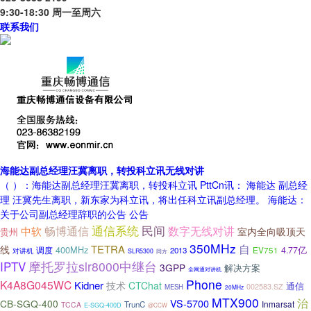
9:30-18:30 周一至周六
联系我们
海能达副总经理汪冀离职，转投科立讯无线对讲
（ ）：海能达副总经理汪冀离职，转投科立讯 PttCn讯： 海能达 副总经
理 汪冀先生离职，新东家为科立讯，将出任科立讯副总经理。 海能达：
关于公司副总经理辞职的公告 公告
民间
通信系统
中软
畅博通信
数字无线对讲
室内全向吸顶天
贵州
350MHz
自
TETRA
线
400MHz
调度
4.77亿
2013
EV751
对讲机
SLR5300
同方
摩托罗拉slr8000中继台
IPTV
3GPP
解决方案
全网通对讲机
Phone
K4A8G045WC
Kidner
技术
CTChat
通信
002583.SZ
MESH
20MHz
MTX900
治
VS-5700
CB-SGQ-400
Inmarsat
TrunC
TCCA
E-SGQ-400D
@CCW