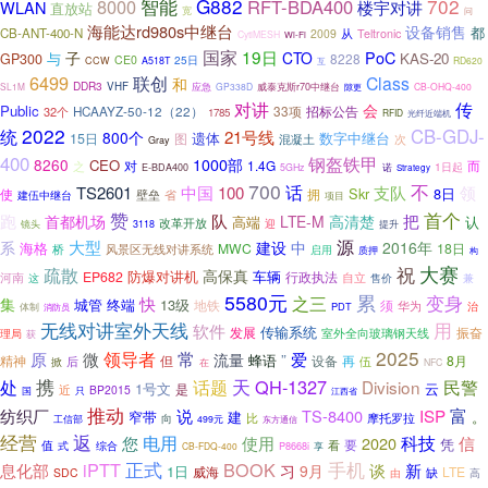
G882
702
8000
智能
RFT-BDA400
WLAN
楼宇对讲
直放站
宽
问
海能达rd980s中继台
设备销售
都
CB-ANT-400-N
从
2009
Teltronic
CytiMESH
Wi-Fi
国家
19日
PoC
子
CTO
与
KAS-20
GP300
8228
CE0
25日
CCW
A518T
RD620
互
6499
联创
Class
和
DDR3
VHF
应急
SL1M
GP338D
威泰克斯r70中继台
CB-OHQ-400
隙更
传
对讲
会
Public
33项
招标公告
32个
HCAAYZ-50-12（22）
1785
RFID
光纤近端机
2022
统
CB-GDJ-
21号线
800个
遗体
数字中继台
15日
图
次
混凝土
Gray
400
钢盔铁甲
8260
1000部
CEO
对
1.4G
而
之
1日起
E-BDA400
5GHz
诺
Strategy
700
不
话
中国
支队
TS2601
100
领
Skr
8日
使
壁垒
拥
省
建伍中继台
项目
赞
首个
跑
队
把
首都机场
LTE-M
高清楚
高端
认
改革开放
迎
镜头
3118
提升
源
大型
系
建设
中
2016年
海格
MWC
18日
桥
风景区无线对讲系统
启用
质押
构
祝
大赛
疏散
高保真
防爆对讲机
车辆
EP682
行政执法
河南
自立
兼
这
售价
5580元
累
变身
之三
快
集
城管
13级
终端
地铁
须
华为
PDT
治
体制
消防员
无线对讲室外天线
用
软件
传输系统
发展
振奋
室外全向玻璃钢天线
理局
获
2025
原
领导者
常
爱
微
流量
”
蜂语
精神
但
再
8月
后
设备
伍
掀
在
NFC
携
天
处
QH-1327
话题
Division
民警
1号文
云
是
近
BP2015
国
只
江西省
推动
富
纺织厂
说
TS-8400
ISP
窄带
建
。
比
向
摩托罗拉
工信部
499元
东方通信
经营
返
您
电用
科技
信
使用
2020
凭
要
看
值
式
综合
P8668i
CB-FDQ-400
享
iPTT
正式
BOOK
手机
息化部
谈
新
习
9月
1日
威海
LTE
缺
SDC
由
高