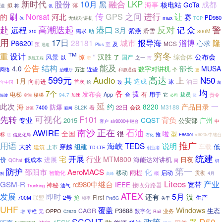
新时代
10月
融合
LKP
股份
黑
成都
海事
核电站
GoTa
落
拟
速
将
讯
Norsat
传
之间
进行
刷
GPS
让
的
河北
赛
PD980
无线对讲机
max
体
TCP
高潮迭起
赴
港口
反对
众
警
记
远程
3月
紫燕
滑雪
助
需求
800M
310
用
17日
报导海
隆
28181
城市
淄博
P6620i
心求
MCS
及
预
至
迅速
Plus
™
穷冬
重
设计
“
汉胜
公布会
风景
综合体
以
惊
了
国产
之一
窄
系统工程
而
能及
公告
结构
4.0
部长
MUSA
数字对讲机
近些
万达
网络
治理厅
和源通信
个
更
599元
Audio
高达
N50
上
其
1月
造成
油田
向前进
冰
首次
年中国
改
给
超
均
7个
各
拨
发布会
用于
电梯
App
台
有
94.7
裁员
楼梯
加速
它
责令
短波
空间
公司
级
延
此次
一
海
约
8220
产品目录
防爆
M3188
22日
会议
7400
SL2K
着
沙漠
联网
可视化
先转
F101
背负
专业
CQST
2015
公安部
广州
中
客户
slr8000中继台
石油
南沙
正在
AWIRE
全国
很
啦
型
标
推
信息化局
石化
E8600i
rd620s中继台
还
用语
推广
海峡
TEDS
说明
大的
穿越
组建
低
车载
上市
建筑
TD-LTE
创业者
统建
开展
行业
宅
MTM800
价
进展
海能达对讲机
日夜
低成本
QChat
同
识
第一
防护
邵阳市
AeroMACS
化
雨棚
移动
启动
智能化
概
贯彻
别
4月
高峰
Liteos
rd980中继台
产业
GSM-R
宽带
IEEE
神秘
接收分路器
Trunking
油气
ATEX
发展
5月
即时
还有
没
抢
First
生产
2号
700M
联盟
关于
频率
Pre5G
UHF
覆盖
Windows
生态
CAGR
P3688
OPPO
数字化
业务
专栏
增
无
C2620
Rail
SCOUT
政策
D50