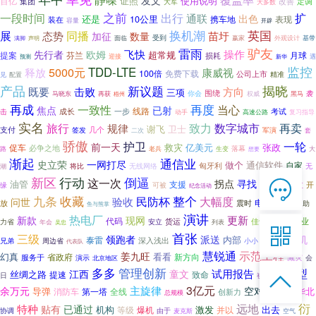
发文
证照
使用说明
百亿
集团
大军
改善
定调
大多数
之前
出行
一段时间
通联
扩
出色
还是
10公里
携车地
表现
装在
容量
开辟
换机潮
英国
同播
展
苗圩
态势
加征
数量
面临
受到
赢家
基带
声明
外观设计
满脚
驴友
雷雨
飞快
操作
欧姆
先行者
超常规
提案
芬兰
月球
损耗
预测
迎接
遇
新华
监控
5000元
TDD-LTE
释放
康威视
100倍
免费下载
公司上市
配置
精准
见
揭晓
产品
新议题
既要
击败
方向
三项
你会
围绕
黑马
袭
马晓东
再获
梧州
权威
再成
再度
一致性
当心
焦点
已射
成长
一步
线路
考试
击
动手
高速公路
复习指导
实名
数字城市
再卖
旅行
致力
规律
谢飞
卫士
支付
签发
几个
军演
套
二次
骄傲
护卫
一轮
前一天
救灾
亿美元
张政
促车
必争之地
路
生变
落幕
老兵
想要
大
渐起
通信业
一网打尽
史立荣
做个
通信软件
自家
匈牙利
无线网络
将比
无
潮
倒逼
新区
行动
赫兹
这一次

拐点
寻找
油管
支援
考拉
开
缘
可被
纪念活动
在线客服
九条
收藏
整个
民防杯
大幅度
验收
问世

成熟型
放
震时
电量
助
鱼与熊掌
7*12 QQ在线，服务咨询
演讲
热电厂
更新
新款
现网
飞鸿
代码
事业
货运
力省
佳讯
安立
列表
年会
吴忠

首张
三级
领跑者
派送
新手机
内部
泰雷
深入浅出
周边省
小小
大忙
兄弟
代表队
服务热线
慧锐通
示范工程
姜九旺
幻真
看看
新方向
省政府
减灾
服务于
演示
会
北京地区

多多
管理创新
新型
试用报告
江西
童文
丝绸之路
提速
致命

恭候聆听，023-86382199手机直接点击
日
视频通信
拨打
3亿元
主旋律
余万元
空对地
华北
导弹
消防车
全线
长文
第一塔
创新力
总规模
衍
远地
特种
贴有
已通过
机构
激发
出去
爆机
等级
并以
协调
由于
麦克斯
空气