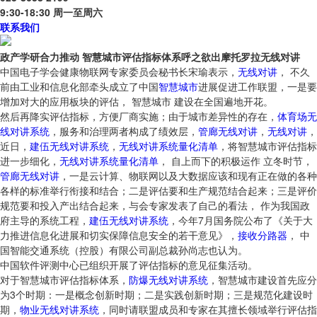
9:30-18:30 周一至周六
联系我们
政产学研合力推动 智慧城市评估指标体系呼之欲出摩托罗拉无线对讲
中国电子学会健康物联网专家委员会秘书长宋瑜表示，
无线对讲
， 不久
前由工业和信息化部牵头成立了中国
智慧
城市
进展促进工作联盟，一是要
增加对大的应用板块的评估， 智慧城市 建设在全国遍地开花。
然后再降实评估指标，方便厂商实施；由于城市差异性的存在，
体育场无
线对讲系统
，服务和治理两者构成了绩效层，
管廊无线对讲
，
无线对讲
，
近日，
建伍无线对讲系统
，
无线对讲系统量化清单
，将智慧城市评估指标
进一步细化，
无线对讲系统量化清单
， 自上而下的积极运作 立冬时节，
管廊无线对讲
，一是云计算、物联网以及大数据应该和现有正在做的各种
各样的标准举行衔接和结合；二是评估要和生产规范结合起来；三是评价
规范要和投入产出结合起来，与会专家发表了自己的看法， 作为我国政
府主导的系统工程，
建伍无线对讲系统
，今年7月国务院公布了《关于大
力推进信息化进展和切实保障信息安全的若干意见》，
接收分路器
， 中
国智能交通系统（控股）有限公司副总裁孙尚志也认为。
中国软件评测中心已组织开展了评估指标的意见征集活动。
对于智慧城市评估指标体系，
防爆无线对讲系统
，智慧城市建设首先应分
为3个时期：一是概念创新时期；二是实践创新时期；三是规范化建设时
期，
物业无线对讲系统
，同时请联盟成员和专家在其擅长领域举行评估指