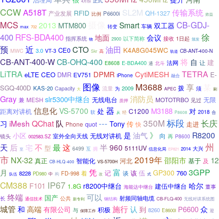
正式
4月份
CCW
A518T
SL2M
传输系统
RFID
QH-1327
产业发展
P6600i
比例
效益
摄像
MCS
CB-GDJ-
2013
Smart
MTM800
双工器
车辆
转变
max
702
400
RFS-BDA400
徐
会议
地面
指挥系统
1日起
以下简称
接收
2900
颁发
物
预
近
CTO
油田
K4A8G045WC
CE0
3.0
MWC
VT-3
CB-ANT-400-N
Skr
高
轨道
CB-ANT-400-W
CB-OHQ-400
将
自
建
让
E-BDA400
法网
E8608
北斗
通
LiTRA
CytiMESH
TETRA
DPMR
eLTE
CEO
DMR
E-
EV751
iPhone
融合
图像
M3688
享
某
SGQ-400D
拨
KAS-20
2009
Capacity
流量
须
为
APEC
大
刷
Gray
消防员
slr5300中继台
无线电台
无限
MOTOTRBO
兼
MESH
见过
质押
信息化
器
VS-5700
M3188
处
C1200
对
距离对讲机
2018
软
经
合
从
P8608
350M
标段
长庆
---
iMesh
QChat
队
习
Tony
传
走进
Phone
quot
快
》
R8200
小区
是
油气
向
室外全向天线
无线对讲机
再
镜头
P8600
002583.SZ
州
不
天
后
宅
最
这
半
960
型
5111UV
6499
大兴
互
拥
2014
至
信息化局
EP821
市
2019年
NX-32
12
邵阳市
真正
河北
基于
智能化
及
VS-5700H
CB-HLQ-400
3GPP
月
凭
富
GP300
记
伍
760
着
谈
该
8228
FD-998
PD980
中
队伍
构
改
式
IP67
CM388
F101
哈尔
r8200中继台
1.8G
建伍中继台
董事
海能达中继台
终端
可以
国产
射频同轴电缆
长
公共
通信技术
CB-FLQ-400
无线对讲系统图
钢结构
新专利
城管
施行
和
高端
认
P6600
众
有限公司
到
积极
与
8260
E8600i
迎
保障工作