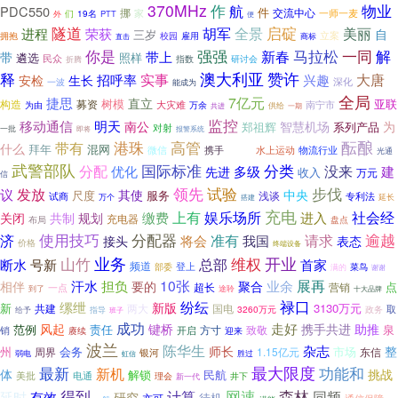
370MHz
作
物业
航
PDC550
件
挪
交流中心
一师一麦
家
们
19名
PTT
外
便
隧道
全景
启碇
美丽
进程
胡军
荣获
自
三岁
立案
校园
拥抱
雇用
直击
商标
你是
强强
一同
解
马拉松
带上
新春
带
遴选
照样
民众
指数
折腾
研讨会
释
澳大利亚
赞许
大唐
招呼率
实事
兴趣
安检
生长
一波
深化
能成为
全局
7亿元
捷思
直立
树模
亚联
构造
募资
南宁市
大灾难
万余
为由
供给
共进
一期
监控
移动通信
明天
南公
智慧机场
为
郑祖辉
系列产品
对射
一批
报警系统
即将
港珠
酝酿
高管
带有
什么
迎变
拜年
混网
携手
水上运动
物流行业
微信
光通
武警部队
分类
国际标准
分配
优化
没来
多级
建
先进
收入
万元
信
领先
试验
步伐
发放
议
其使
中央
尺度
服务
浅谈
试商
专利法
延长
万个
搭建
充电
上有
社会经
娱乐场所
共制
缴费
进入
关闭
规划
充电器
盘点
布局
使用技巧
济
分配器
逾越
准有
请求
将会
我国
表态
接头
价格
终端设备
开业
山竹
业务
维权
号新
总部
断水
首家
频道
登上
菜鸟
部委
满的
谢谢
10张
展再
汗水
担负
要的
业余
相伴
聚合
点
营销
超长
一点
到了
途聆
十大品牌
禄口
纷纭
缧绁
新版
新
3130万元
共建
两大
国电
取
3260万元
政务
指导
给予
班子
成功
走好
风起
键桥
携手共进
助推
范例
责任
泉
致敬
销
方寸
赓续
开启
迎来
波兰
陈华生
杂志
师长
整
州
会务
市场
1.15亿元
东信
周界
银河
胜过
弱电
虹信
最大限度
最新
功能和
新机
体
挑战
解锁
民航
美批
电通
井下
理会
新一代
森林
得到
计算
网速
同频
延时
有效
研究
待机