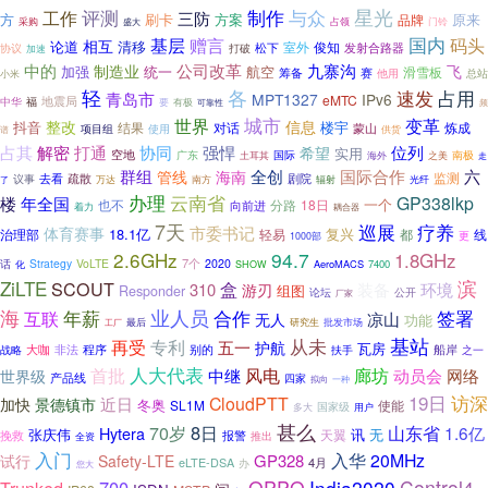
评测
制作
星光
工作
与众
三防
方
方案
原来
刷卡
品牌
门铃
采购
占领
盛大
基层
国内
赠言
码头
相互
论道
清移
俊知
松下
室外
发射合路器
协议
打破
加速
中的
公司改革
九寨沟
制造业
飞
加强
统一
航空
滑雪板
筹备
赛
他用
小米
总站
轻
各
占用
速发
青岛市
MPT1327
IPv6
eMTC
地震局
中华
福
要
有极
可靠性
频
城市
变革
世界
整改
信息
抖音
楼宇
结果
对话
炼成
项目组
蒙山
使用
供货
谱
协同
强悍
占其
解密
打通
位列
希望
实用
空地
广东
国际
土耳其
之美
南极
海外
走
群组
全创
国际合作
六
管线
海南
监测
去看
疏散
剧院
议事
了
万达
南方
辐射
光纤
办理
云南省
GP338lkp
楼
年全国
一个
也不
分路
18日
向前进
着力
耦合器
7天
巡展
疗养
市委书记
体育赛事
18.1亿
治理部
复兴
线
轻易
都
更
1000部
2.6GHz
94.7
1.8GHz
7个
Strategy
VoLTE
2020
话
化
AeroMACS
7400
SHOW
ZiLTE
滨
SCOUT
盒
310
装备
环境
游刃
组图
Responder
公开
论坛
厂家
业人员
海
年薪
合作
签署
互联
凉山
无人
功能
研究生
批发市场
最后
工厂
基站
专利
从未
再受
五一
护航
瓦房
大咖
程序
别的
战略
非法
船岸
之一
扶手
人大代表
风电
首批
廊坊
中继
动员会
网络
世界级
产品线
四家
拟向
一种
19日
访深
CloudPTT
近日
加快
景德镇市
冬奥
SL1M
使能
国家级
多大
用户
甚么
70岁
8日
山东省
1.6亿
Hytera
讯
无
张庆伟
天翼
挽救
报警
推出
全资
入门
入华
20MHz
GP328
试行
Safety-LTE
eLTE-DSA
4月
办
您大
OPPO
India2020
Control4