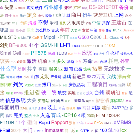
访问
八次
任
来自海
相关
在京
组织
DS-6210PDT
备份
头显
行业标准
硬件
兼容
扩容
真实
命
司
应用领域
特点
定义
商用
上网
衍生
蓝牙耳机
电池
计划
永不
法
特性
较快
电气
机型
场合
不得
王建宙
大浪淘沙
清退
争相
中信
共探
在
待解
普及
对于
怎么样样
广电
年前
哪里
概念
怎么样办
合成
发觉
申请
Trunk
是不是
大功率
Division
传播
层面
开支
工
Mipoli
-PTT
Q200
G500
MIL-STD
Class
CeBIT
8个
McLTE
惊
音
HOLD
Li-Fi
2段
41个
GSM-HI
BF-9300
410M
1.4GHz
China2015
LTE-Hi
PT578
应该
SmallCell
什么样
TEDS
iRail
手台
Relay
镍氢电池
机上
架设
产生
耗电
机前
多久
寿命
该买
激活
外置
消逝
合理
避雷器
对照
个别
途径
小心
什么型
无线技术
共享
拓展
一
服务业
差别
突破
新闻
巴蜀
惊艳
套
实战
新进展
定制
基础
8872万元
湖南省
山东
产业链
博览会
小组
林区
列为
工程项目
联
投用
庆祝活动
衡阳市
道路
双创双
处置
汕头市
胡明朗
单位
推进省
铁二院
台州
接
轨交
调研组
硬
实地
投入
西安
2018环
自动化
开辟者
信息系统
大关
智慧消
核
变电站
挪移基站
秦皇岛
智能电网
最后一
副主任
品质
装上
牢固耐用
刺激
建部
24372台
多
写就
市县
全过程
国税局
竞争性
亚贝尔
新网
-CP16
育成
完美
入选
4颗
网
FTM-400DR
监所
20颗
信和
生存
11个
砸向
eMBMS
Rapport
FT1DR
Rapid
预言
PttCn
15年
GNSS
Tiscali
大门
lcx
Inmarsat
呢
i-Rail
SL16
100
300个
多
特
IC-T7H
达
BP2015
如