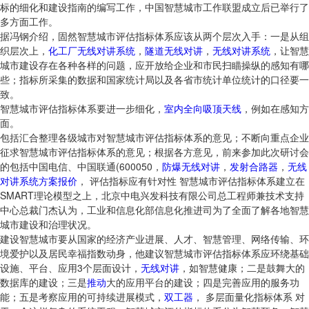
标的细化和建设指南的编写工作，中国智慧城市工作联盟成立后已举行了
多方面工作。
据冯钢介绍，固然智慧城市评估指标体系应该从两个层次入手：一是从组
织层次上，
化工厂无线对讲系统
，
隧道无线对讲
，
无线对讲系统
，让智慧
城市建设存在各种各样的问题，应开放给企业和市民扫瞄操纵的感知有哪
些；指标所采集的数据和国家统计局以及各省市统计单位统计的口径要一
致。
智慧城市评估指标体系要进一步细化，
室内全向吸顶天线
，例如在感知方
面。
包括汇合整理各级城市对智慧城市评估指标体系的意见；不断向重点企业
征求智慧城市评估指标体系的意见；根据各方意见，前来参加此次研讨会
的包括中国电信、中国联通(600050，
防爆无线对讲
，
发射合路器
，
无线
对讲系统方案报价
， 评估指标应有针对性 智慧城市评估指标体系建立在
SMART理论模型之上，北京中电兴发科技有限公司总工程师兼技术支持
中心总裁门杰认为，工业和信息化部信息化推进司为了全面了解各地智慧
城市建设和治理状况。
建设智慧城市要从国家的经济产业进展、人才、智慧管理、网络传输、环
境爱护以及居民幸福指数动身，他建议智慧城市评估指标体系应环绕基础
设施、平台、应用3个层面设计，
无线对讲
，如智慧健康；二是鼓舞大的
数据库的建设；三是
推动
大的应用平台的建设；四是完善应用的服务功
能；五是考察应用的可持续进展模式，
双工器
， 多层面量化指标体系 对