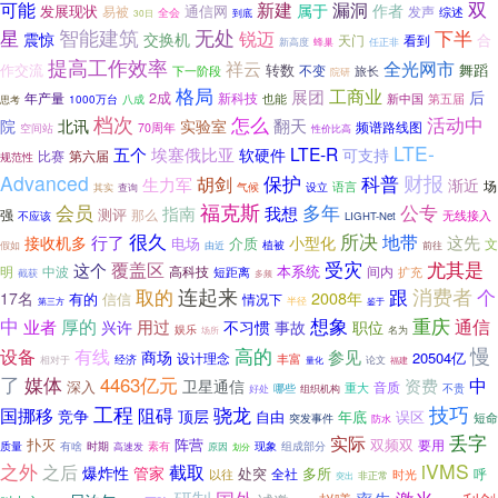
新建
双
可能
漏洞
作者
通信网
属于
发展现状
发声
易被
综述
全会
到底
30日
智能建筑
无处
星
下半
锐迈
震惊
交换机
合
天门
看到
蜂巢
新高度
任正非
提高工作效率
祥云
全光网市
作交流
转数
舞蹈
不变
下一阶段
旅长
院研
格局
工商业
展团
后
2成
新科技
年产量
新中国
八成
也能
第五届
1000万台
思考
档次
活动中
怎么
院
翻天
北讯
实验室
频谱路线图
70周年
空间站
性价比高
LTE-
五个
LTE-R
埃塞俄比亚
软硬件
可支持
比赛
第六届
规范性
财报
Advanced
保护
科普
胡剑
生力军
渐近
场
语言
其实
查询
气候
设立
会员
福克斯
公专
多年
指南
我想
测评
强
那么
无线接入
不应该
LIGHT-Net
很久
所决
地带
这先
行了
接收机多
小型化
电场
介质
文
由近
植被
假如
前往
受灾
尤其是
覆盖区
这个
本系统
明
中波
高科技
间内
短距离
扩充
截获
多频
连起来
跟
消费者
个
取的
2008年
17名
有的
信信
情况下
半径
鉴于
第三方
中
想象
重庆
通信
厚的
业者
用过
职位
兴许
不习惯
事故
娱乐
名为
场所
慢
高的
设备
有线
参见
商场
20504亿
设计理念
丰富
经济
相对于
量化
论文
福建
了
媒体
4463亿元
中
资费
卫星通信
深入
音质
重大
哪些
不贵
好处
组织机构
工程
骁龙
技巧
国挪移
阻碍
竞争
顶层
自由
年底
误区
短命
突发事件
防水
丢字
实际
扑灭
阵营
双频双
要用
质量
时期
组成部分
有啥
高速发
素有
原因
现象
划分
之外
iVMS
截取
之后
爆炸性
管家
多所
处突
全社
呼
以往
时光
突出
非正常