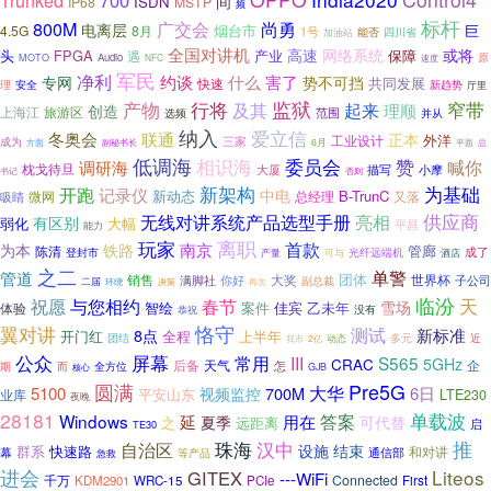
Trunked
700
间
ISDN
IP68
MSTP
频
标杆
800M
广交会
尚勇
电离层
烟台市
巨
4.5G
8月
1号
能否
四川省
加油站
全国对讲机
或将
高速
网络系统
头
FPGA
产业
保障
遇
原
Audio
MOTO
NFC
速度
军民
净利
约谈
什么
害了
专网
势不可挡
共同发展
快速
理
安全
新趋势
厅里
产物
监狱
行将
及其
窄带
起来
理顺
创造
上海江
旅游区
范围
选频
并从
纳入
爱立信
冬奥会
联通
正本
外洋
工业设计
三家
成为
方面
6月
平面
总
副秘书长
低调海
相识海
委员会
赞
喊你
调研海
枕戈待旦
描写
小摩
大厦
书记
否则
开跑
新架构
为基础
记录仪
中电
新动态
B-TrunC
总经理
又落
微网
吸睛
供应商
亮相
无线对讲系统产品选型手册
有区别
弱化
大幅
平昌
能力
离职
玩家
首款
南京
为本
铁路
管廊
陈清
成了
登封市
光纤远端机
产量
可与
酒店
之二
单警
管道
大奖
团体
销售
你好
世界杯
满脚社
副总裁
子公司
二届
环绕
决策
再次
临汾
天
与您相约
春节
祝愿
雪场
智绘
案件
佳宾
乙未年
体验
恭祝
没有
翼对讲
恪守
测试
8点
新标准
开门红
全程
上半年
近
团结
多元
我市
2亿
动态
公众
屏幕
常用
III
S565
CRAC
5GHz
后备
天气
怎
企
期
全方位
而
核心
GJB
圆满
Pre5G
大华
5100
700M
6日
视频监控
平安山东
LTE230
业库
夜晚
28181
单载波
Windows
延
用在
答案
可代替
夏季
之
远距离
启
TE30
汉中
推
珠海
自治区
设施
结束
快速路
群系
幕
和对讲
通信部
急救
等产品
进会
Liteos
GITEX
---WiFi
千万
Connected
First
KDM2901
WRC-15
PCIe