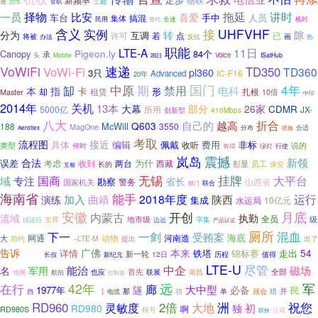
新频率
三超
通
思维
官职
拖延
讲时
一员
择物
比安
喜爱
车台
手中
人员
集体
搞混
民用
全速
替代
机时
含义
实例
接
UHFVHF
分为
转
隙
互调
许可
已
若
点
将被
反抗
画
办法
热
职能
LTE-A
11日
Canopy
Pigeon.ly
84个
承
头
Voice
Mobile
ISatHub
26日
速递
VoWiFi
VoWi-Fi
TD350
TD360
pl360
3只
IC-F16
Advanced
20年
中原
国门
4年
期
禁用
缷
电科
指
本
卡
形
租赁
扎根
Master
却
10倍
中印
2014年
关机
13本
大幕
部分
26家
CDMR
5000亿
JX-
所用
创新型
410Mbps
八大
折合
自己的
越高
Q603
McWill
188
3550
MagOne
分布
合适
Aeroflex
措施
考取
流程图
接近
具体
佩戴
费用
非标
编辑
收听
说的
类型
何时
有得
绿灯
行使
岚岛
震撼
新领
合法
误差
为什
两台
西藏
考虑
收到
员工
长的
彰显
保安
互相
无锡
挂牌
国商
大平台
专注
域
省长
勘察
警务
山西省
国家机关
部门
联合
海南省
能手
2018年度
运行
演练
加入
曲靖
陕西
集成
水运局
10亿元
安徽
开创
月底
内蒙古
流域
执勤
全员
地市级
级
支撑
字集
试运行
边远
产品认证
厕所
混血
下一
一剑
受贿案
海底
网通
动物
河南造
大
--LTE-M
简约
提出
出了
告诉
广佛
本来
54
多条
铁塔
锦标赛
走出
详情
新一轮
12日
历程
值得
长假
新纪元
LTE-U
中企
尽管
磁场
能治
名
军用
首先
全部
也应
联展
南昌
地网
航拍
控制器
军
在行
42年
远
廊
大中型
隧
必备
1977年
民
那
单
就会
猎
并
功
挡
【
电缆
洲
祝您
RD960
灵敏度
2倍
大地
初
RD980
独
啊
RD980S
根号
珍藏
联袂