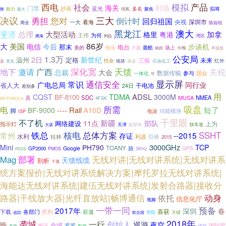
产品
西电
模拟
社会
到场
海关
门禁
抄表
蓝光
拟将
助力
多名
降
最大
缉私
聚焦
三大
决议
勇担
您对
倒计时
回归祖国
央视
深圳市
看海
一大
周全
陈如桂
黑龙江
澳大
斐济
总理
大型活动
粤港
加拿
格里
为何
王伟
列位
湾区
携海
86岁
大
美国
电信
今后
步谈机
那末
电台
最酷
场上
美的
快乐
今晚
不圆
镜跟
不仅仅
公安局
1.3万
2日
新世纪
温州
定格
三板
未来
性命
红外
央企
石油化工
天元
移路
是
深化宽
天馈
地下
广西
邀请
关税
总裁
大会
数据传输
参与
国会
一体化
可
显示屏
常识
通信安全
广电总局
同行业
省人大
干电池
24日
差别多
用
TDMA
ADSL
CQST
3000M
BF-8100
具
SDC
MUSA
NMEA
4FSK
MOTOROLA
吸盘
所需
电
Rail
模拟型
短了
BF-9000
----
A10D
脚
电波
功能模块
ISP
千里眼
不了机
新疆
部队
11点
网络建设
上为
指示灯
副部长
大该
天津
快车道
总体方案
SSHT
铁总
核电
--2015
常州
存证
水利
桂林
利器
巨峰
2015
3000GHz
Mini
PH790
TCP
TOANY
Google
旅
GP2000
3KHz
GPS
PMOS
PDDS
部署
无线对讲|无线对讲系统|无线对讲系
Mag
天馈线缆
剖析
下属
统方案报价|无线对讲系统解决方案|摩托罗拉无线对讲系统|
海能达无线对讲系统|建伍无线对讲系统|发射合路器|接收分
路器|干线放大器|光纤直放站|畅博通信
动身
依托
信息化厅
视频
一带一同
预备
2017年
深圳
春
下载
胜利
喜获
各部门
获邀
学院
追踪
关键
联合国
2018年
袭城
一行
创始人
巡游
晚
夜空
全域
紧紧
国际贸
断讯
影戏
看颜
成对