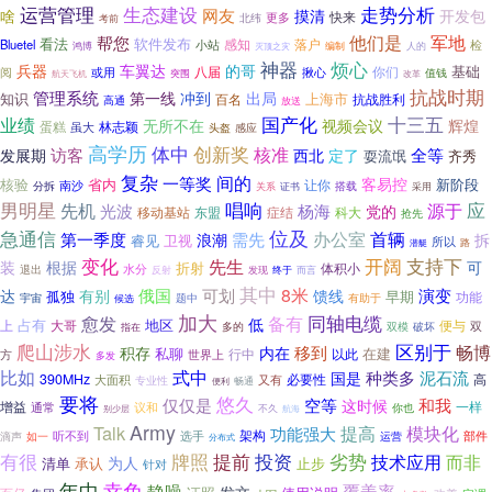
运营管理
生态建设
走势分析
啥
网友
摸清
开发包
快来
北纬
更多
考前
军地
帮您
他们是
看法
软件发布
落户
Bluetel
感知
检
小站
人的
鸿博
编制
灭顶之灾
烦心
神器
的哥
兵器
车翼达
基础
八届
你们
阅
揪心
或用
值钱
航天飞机
突围
改革
抗战时期
管理系统
第一线
冲到
出局
知识
上海市
百名
抗战胜利
高通
放送
国产化
十三五
业绩
无所不在
视频会议
辉煌
蛋糕
林志颖
虽大
头盔
感应
高学历
体中
创新奖
核准
访客
全等
发展期
西北
定了
耍流氓
齐秀
复杂
间的
一等奖
客易控
核验
省内
新阶段
让你
分拆
南沙
搭载
证书
关系
采用
应
男明星
唱响
先机
源于
光波
杨海
党的
移动基站
症结
东盟
科大
抢先
急通信
位及
办公室
首辆
第一季度
需先
浪潮
拆
睿见
卫视
所以
潜艇
路
变化
开阔
支持下
先生
装
根据
可
折射
体积小
水分
退出
反射
发现
终于
而言
其中
8米
演变
俄国
可划
达
有别
馈线
孤独
早期
功能
宇宙
候选
题中
有助于
加大
备有
同轴电缆
愈发
低
占有
上
大哥
地区
便与
双
多的
双模
破坏
指在
爬山涉水
区别于
畅博
移到
积存
内在
私聊
在建
行中
以此
方
世界上
多发
比如
式中
种类多
泥石流
国是
390MHz
大面积
又有
必要性
高
专业性
畅通
便利
要将
悠久
仅仅是
空等
和我
这时候
增益
通常
议和
一样
不久
你也
别少层
航海
Army
Talk
提高
模块化
功能强大
架构
听不到
选手
滴声
部件
如一
运营
分布式
有很
牌照
提前
劣势
投资
技术应用
而非
为人
清单
止步
承认
针对
年中
幸免
静噪
覆盖率