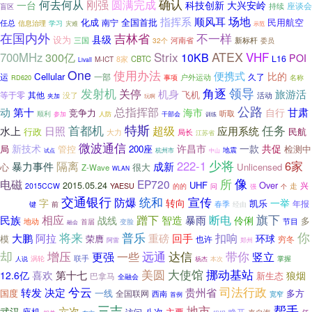
何去何从
确认
刚强
圆满完成
一台
科技创新
大兴安岭
座谈会
盲区
持续
场地
指挥系
顺风耳
化成
全国首批
民用航空
南宁
任总
学习
信息治理
灾难
示范
在国内外
不一样
吉林省
县级
设为
河南省
新标杆
三国
32个
委员
ATEX
Strix
VHF
700MHz
300亿
10KB
POI
L16
CBTC
M-ICT
8家
Livall
One
使用办法
便携式
比的
Cellular
运
一部
久了
事项
户外运动
RD620
名称
发射机
领导
角逐
关停
旅游活
机身
飞机
等于零
其他
没了
活动
夹加
玩啊
公路
总指挥部
动
第十
甘肃
海市
自行
竞争力
听取
顺利
人防
参加
干部会
训练
特斯
首都机
任务
超级
水上
日照
应用系统
行政
民航
大力
局长
江苏省
微波通信
新技术
许昌市
一款
共促
管控
200座
检测中
局
杭州市
地震
试点
中山
少将
222-1
6家
暴力事件
隔离
成新
心
很大
Unlicensed
Z-Wave
WLAN
像
所
电磁
EP720
UHF
Over
2015.05.24
兴
2015CCW
YAESU
的的
走
问
强
个
交通银行
统和
宣传
防爆
249元
字
转向
一举
凯乐
年报
春季
键
前
经由
蹭下
旗下
相应
断电
民族
智造
暴雨
战线
伶俐
多
地动
节目
首届
变脸
融会
你
将来
普乐
扣响
大鹏
阿拉
重磅
回手
环球
模
荣膺
也许
穷冬
阿雷
郑州
却
远通
达信
增压
一些
带你
更强
竖立
联手
掌握
人说
涡轮
本次
杨杰
挪动基站
美圆
大使馆
喜欢
第十七
12.6亿
狼烟
新生态
巴拿马
全融会
兮云
司法行政
转发
决定
贵州省
国度
一线
多方
全国联网
西南
宽窄
首例
三吉
地市
帮手
六次
武汉
座机
主要
睁开