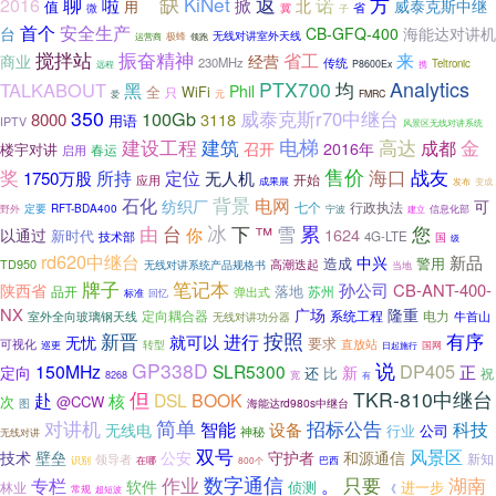
聊
缺
KiNet
返
诺
方
2016
啦
掀
北
威泰克斯中继
值
用
看
冀
省
微
子
首个
安全生产
海能达对讲机
台
CB-GFQ-400
无线对讲室外天线
运营商
极蜂
领跑
搅拌站
振奋精神
来
省工
商业
经营
230MHz
传统
Teltronic
P8600Ex
携
远程
Analytics
PTX700
均
TALKABOUT
黑
Phil
全
WiFi
只
爱
元
FMRC
350
100Gb
威泰克斯r70中继台
8000
3118
用语
IPTV
风景区无线对讲系统
建设工程
电梯
建筑
高达
成都
金
召开
2016年
楼宇对讲
春运
启用
售价
战友
奖
海口
所持
定位
无人机
1750万股
开始
应用
成果展
发布
变成
石化
背景
电网
纺织厂
可
七个
行政执法
野外
定要
RFT-BDA400
宁波
信息化部
建立
由
冰
下
雪
累
台
™
您
你
1624
以通过
新时代
4G-LTE
技术部
国
级
rd620中继台
新品
中兴
造成
警用
TD950
高潮迭起
无线对讲系统产品规格书
当地
牌子
笔记本
孙公司
CB-ANT-400-
陕西省
落地
品开
苏州
弹出式
回忆
标准
NX
广场
隆重
定向耦合器
系统工程
电力
牛首山
室外全向玻璃钢天线
无线对讲功分器
按照
有序
新晋
进行
就可以
无忧
要求
可视化
直放站
转型
巡更
国网
日起施行
说
GP338D
DP405
150MHz
SLR5300
正
定向
新
还
比
祝
8268
宽
有
但
TKR-810中继台
赴
DSL
BOOK
核
次
@CCW
海能达rd980s中继台
图
简单
招标公告
对讲机
智能
科技
设备
无线电
行业
公司
神秘
无线对讲
双号
风景区
技术
壁垒
公安
守护者
和源通信
新知
领导者
识别
在哪
巴西
800个
作业
数字通信
只要
湖南
专栏
。
软件
侦测
林业
进一步
《
常规
超短波