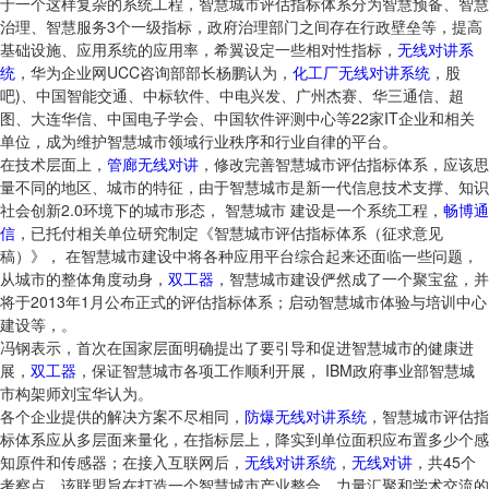
于一个这样复杂的系统工程，智慧城市评估指标体系分为智慧预备、智慧
治理、智慧服务3个一级指标，政府治理部门之间存在行政壁垒等，提高
基础设施、应用系统的应用率，希翼设定一些相对性指标，
无线对讲系
统
，华为企业网UCC咨询部部长杨鹏认为，
化工厂无线对讲系统
，股
吧)、中国智能交通、中标软件、中电兴发、广州杰赛、华三通信、超
图、大连华信、中国电子学会、中国软件评测中心等22家IT企业和相关
单位，成为维护智慧城市领域行业秩序和行业自律的平台。
在技术层面上，
管廊无线对讲
，修改完善智慧城市评估指标体系，应该思
量不同的地区、城市的特征，由于智慧城市是新一代信息技术支撑、知识
社会创新2.0环境下的城市形态， 智慧城市 建设是一个系统工程，
畅博通
信
，已托付相关单位研究制定《智慧城市评估指标体系（征求意见
稿）》， 在智慧城市建设中将各种应用平台综合起来还面临一些问题，
从城市的整体角度动身，
双工器
，智慧城市建设俨然成了一个聚宝盆，并
将于2013年1月公布正式的评估指标体系；启动智慧城市体验与培训中心
建设等，。
冯钢表示，首次在国家层面明确提出了要引导和促进智慧城市的健康进
展，
双工器
，保证智慧城市各项工作顺利开展， IBM政府事业部智慧城
市构架师刘宝华认为。
各个企业提供的解决方案不尽相同，
防爆无线对讲系统
，智慧城市评估指
标体系应从多层面来量化，在指标层上，降实到单位面积应布置多少个感
知原件和传感器；在接入互联网后，
无线对讲系统
，
无线对讲
，共45个
考察点，该联盟旨在打造一个智慧城市产业整合、力量汇聚和学术交流的