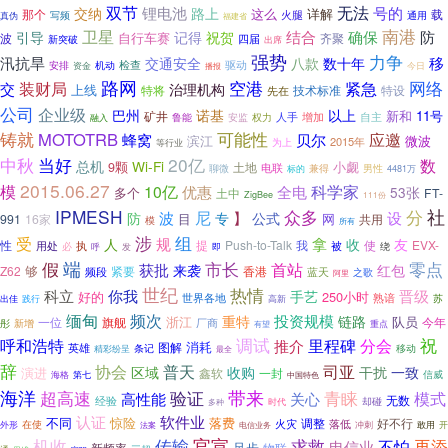
双节
无法
交纳
锂电池
号的
路上
这么
详解
那个
载
火腿
写频
通用
真伪
福建省
卫星
南港
确保
防
结合
引导
记得
祝贺
自行车赛
波
齐聚
四届
新突破
出席
强势
力争
汛抗旱
移
交通安全
八款
数十年
检查
驱动
机动
安排
今日
资金
播报
路网
网络
空港
紧急
装财局
交
治理机构
上线
技术标准
特设
特将
先在
公司
企业级
巴州
诺基
以上
新和
11号
矿井
安监
人手
增加
自主
融入
鲁能
权力
铸就
MOTOTRB
可能性
蜂窝
应邀
贝尔
滨江
微波
2015年
为上
等行业
中秋
20亿
当好
数
总机
Wi-Fi
小觑
9颗
土地
电联
聊微
兼得
男性
标的
4481万
2015.06.27
模
科学家
10亿
全电
优惠
53张
多个
土中
FT-
ZigBee
111份
IPMESH
分
社
尼
众多
波
】
公式
设
防
专
目
网
991
16家
共用
模
所有
涉
组
受
规
拿
人
收
友
性
提
Push-to-Talk
使
EVX-
用处
执
我
被
必
呼
绕
发
即
假
端
市长
零点
首站
获批
来袭
红包
够
Z62
紧要
香港
蓝天
频段
之歌
阿里
世纪
热情
晋级
科立
你我
手艺
好的
250小时
世界各地
熟谙
出佳
高新
苏
践行
频次
缅甸
投资规模
重特
链路
浙江
队员
一位
旗舰
今年
厂商
彤
新增
重点
有望
调试
祝
里程碑
呼和浩特
分会
推介
消耗
图解
英雄
移动
条记
精彩纷呈
最全
辞
协会
普天
司亚
区域
收购
干扰
一致
演进
鑫软
一封
信威
海格
第七
中国特色
带来
海洋
超高速
验证
青睐
关心
模式
高性能
无数
经验
却碰
多种
时代
认证
软件业
不同
惊险
落费
调整
好不行
火灾
落低
在使
敢用
外形
电信业务
冲刺
开
法案
传输
官宣
求救
再添
机收
不怕
电信业
足步
物联