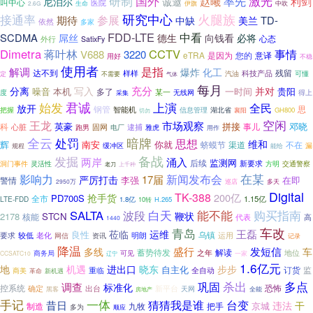
研制
国外
激光
率先
赵曦
利剑
尼泊尔
诚邀
叫中心
医院
生命
伊旗
中吹
2.6G
研究中心
火腿族
接通率
期待
参展
TD-
中缺
美兰
依然
多家
FDD-LTE
中看
SCDMA
屌丝
德生
向钱看
必将
心态
外行
SatixFy
Dimetra
蒋叶林
CCTV
事情
V688
3220
eTRA
是因为
您的
意译
用好
不稳
使用者
是指
解调
化工
爆炸
达不到
残留
样样
汽油
科技产品
可懂
定
不需要
气体
每月
充分
分离
写入
并对
噪音
本机
一时间
贵阳
多了
某一
得上
度
采集
无线网
始发
君诚
上演
全民
放开
钢管
思
智能机
把握
信息管理
湖北省
GH800
襄阳
切勿
空闲
王龙
市场观察
英豪
拼接
邓晓
事儿
科
心脏
固网
电厂
逮捕
雅虎
跑男
用作
全云
暗牌
处罚
思想
维和
辉
南安
你就
蛴蟆节
渠道
不在
缓冲区
能给
漏
规程
发掘
备战
两岸
涌入
监测网
后续
新要求
方明
洞门事件
灵活性
交通警察
老刀
上千种
新闻发布会
在某
影响力
17届
严厉打击
李强
在即
警情
多天
2950万
巡店
Digital
TK-388
200亿
抢手货
PD700S
全市
1.15亿
LTE-FDD
1.8亿
10转
H.265
能不能
购买指南
SALTA
白天
波段
鞭状
2178
STCN
核能
代表
高
1440
青岛
车改
王磊
莅临
运维
良性
乌镇
要求
明朗
较低
老化
运用
网信
资讯
记录
降温
盛行
发短信
多线
车
蓄势待发
解读
之年
商务局
地位
可见
CCSATC10
一家
辽宁
1.6亿元
地
机遇
进出口
晓东
步步
自主化
订货
全自动
监
重临
商美
革命
新机遇
多点
巩固
杀出
调查
标准化
控系统
确定
出台
恐怖
新平台
黑客
天网
全能
房地产
一体
手记
猜猜我是谁
台变
昔日
干
违法
京城
制造
九牧
把手
多为
顺应