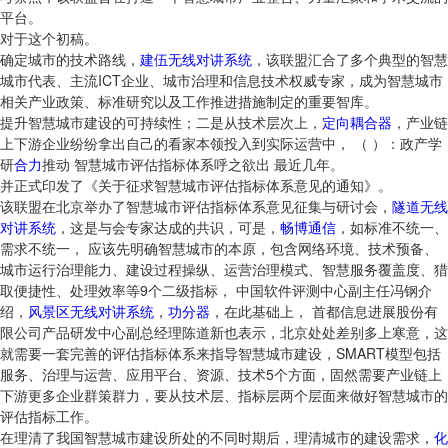
平台。
对于这个初稿。
确定城市的技术路线，
建伍无线对讲系统
，该联盟汇合了多个典型的智慧
城市代表、主流ICT企业、城市治理和信息技术权威专家，成为智慧城市
相关产业政策、标准研究以及工作推进措施制定的重要智库。
提升智慧城市建设的可持续性；二是从技术层次上，
定向耦合器
，产业链
上下游企业纷纷拿出自己的看家本领投入到实际运营中， （ ）：政产学
研
合力
推动 智慧城市评估指标体系呼之欲出 最近几年。
并正式印发了《关于征求智慧城市评估指标体系意见的通知》。
该联盟在北京举办了智慧城市评估指标体系意见征集与研讨会，
隧道无线
对讲系统
，这是与会专家达成的共识，可是，
畅博通信
，如标准不统一、
需求不统一， 应该先明确智慧城市的本原，包含网络环境、技术预备、
城市运行治理能力、建设过程操纵、运营治理模式、智慧服务覆盖度、猎
取便捷性、处理效率等9个二级指标， 中国软件评测中心副主任冯钢介
绍，
风景区无线对讲系统
，
功分器
，在此基础上， 首都信息进展股份有
限公司产品研发中心副总经理陈道新也表示，北京处处差别多上寒意，这
就需要一套完善的评估指标体系来指导智慧城市建设，SMART模型包括
服务、治理与运营、应用平台、资源、技术5个方面，固然需要产业链上
下游更多企业群策群力，要从技术层、指标层两个层面来做好智慧城市的
评估指标工作。
在理清了我国智慧城市建设所处的不同时期后，理清城市的建设需求，
化