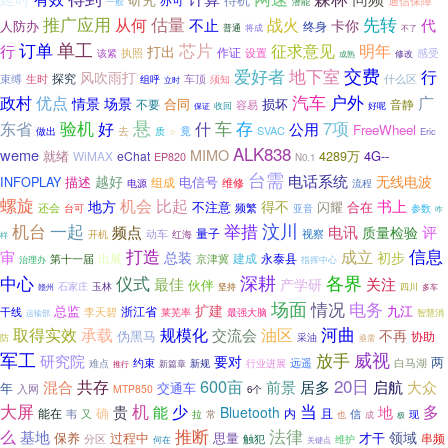
亦可
通信保障
一般
潜能
推广应用
估量
战火
先转
从何
代
不止
卡你
人防办
终身
普通
将成
不了
订单
单工
芯片
明年
行
征求意见
打出
作证
执照
感受
该紧
设置
修改
成熟
地下室
交费
爱好者
行
风吹雨打
探究
束缚
生时
车顶
什么区
组呼
须知
立时
汽车
优点
户外
政村
广
情景
场景
合同
损坏
不要
音静
容易
好呢
保证
收回
悬
验机
车
存
7项
东省
好
什
公用
FreeWheel
SVAC
做出
去
竟
质
Eric
☆
ALK838
weme
MIMO
就绪
4289万
4G--
WiMAX
eChat
EP820
N0.1
台需
电话系统
越好
无线电波
INFOPLAY
电信号
描述
组成
维修
电源
流程
螺旋
机会
比起
书上
地方
得不
不注意
闪耀
合在
频繁
还会
台可
参数
亚音
咋
机台
一起
汶川
举措
频点
电讯
评
质量检验
量子
动车
视察
开机
红海
样
打造
成立
信息
审
初步
总装
出展
永泰县
第十一届
建成
京津冀
治理办
指挥中心
深耕
各界
中心
仪式
关注
最佳
产学研
伙伴
玉林
石家庄
四川
坚持
赣州
多车
场面
情况
电务
扩建
九江
总监
浙江省
干线
李天碧
最强大脑
莱芜率
智慧消
运输部
取得实效
承载
油区
河曲
规模化
交流会
不再
伪黑马
协助
采油
防
亟需
军工
威视
放手
研究院
要对
两
约束
白马湖
远遥
难点
新规
行业进展
新篇章
推行
20日
600亩
共存
大众
混合
前景
居多
启航
年
交通车
入网
MTP850
6个
大屏
当
机
少
贵
多
能
地
Bluetooth
确
内
且
能在
韦
信
又
常
拉
成
现
也
极
推断
法律
么
基地
领域
保养
过程中
思量
才干
串频
分区
触犯
何在
维护
关键点