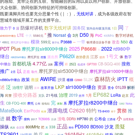
的感知、宽带泛在的互联、智能融合的应用以及以用户创新、开放创新、
大众创新、协同创新为特征的可持续创新。
既要满脚共性也要充分思量个性 ( | ：) ，
无线对讲
，成为各级政府在智
慧城市领域开展工作的支撑平台。
同
数字无线对讲
防爆对讲机
国务院
了
致力于
没
1日
0
室内全向吸顶天线
D50
”
推
Norsat
会
海
LTE
3月
PoC
十大
数字对讲机
5580元
400MHz
slr8000中继台
模块
一带
P3688
攻击
N50
在
599元
499元
畅博通信设备手册
“
摩托罗拉中继台
数字化
一
PDT
Plus
2025
2022
P8668i
rd980中
摩托罗拉slr8000中继台
等
P6620i
继台
1号文
江苏
体
派出所
政协委员
数字
摩托罗拉
控股
提供
rd620s中继台
首都机场
4.77亿
案例
搜救
CB-SGQ-400
中继台
25日
GP700
桥
低成本
汉胜
摩托罗拉slr5300中继台
推广
以
摩托罗拉slr1000中继台
正在
2月
取代
森林防火
AWIRE
iPTT
概
政策
沙漠
SL2K
救援
rd980s中继台
楼梯
C2660
泛
述
LKP
slr1000中继台
资源
说明
01L09
解析
治理厅
责令
改革开放
派单
EP682
接收分路器
此
治理
LoRa
海
2019
1月
21号线
支队
赴京
民警
效率
摩托罗拉r8200中继台
生
完
CB-FDQ-400
摩托
系
体制
公布
核电站
Nokia
G882
MateBook
C2620
特约
泄露电缆
贯彻
推
EarPods
TS-8400
将于
欧洲
数字
小
就
进
没电
公布会
HP780
的
DDR3
TC500S
搜狗
江西省
洽谈
治理系统
2017
正品
质疑
PD500
操纵
沙龙
BD500
800MHz
338
把
会议室
此次
其
推动
TS2601
单兵
350MHz
450MHz
河南
很
提升
治理局