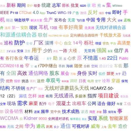
集
新标
统建
志军
期间
敢
批复
部长
抢
组委
获
爱护
8220
梅
方法
MTX900
反对
即时
手
4.0
IEEE
CTChat
TrunC
WRC-19
P118
广告
激情
App
中标
项目
机
生产
大火
专用
中国
发布会
钢盔铁甲
无需
能达
孟晚
解决方案
飞行器
还有
耳机
有事好商量
无线对讲耦合器
现状
第一
安防
舟
13级
北美洲
滥用
和源通信耦合器
联创
干线放大器
定向耦合合路组件
无线通
HLCTAYZ-50-12(22)
防护
厂区
栎社
巡检
淄博
14号
高清楚
中心
自立
全省
增援
背负
平台
信
用于
强国
信厅
少的
一路
大楼
、
具
无管局
安保
卫生
之三
工矿企业
备案
并且
年春运
原
不情愿
22日
助
各行各业
有
心求
第
Public
云
1.4G
一类
关于
那
窄
r70中继台
CCW2018
随便
车载
海峡
给
手持
分析
通信行业
空间
它
或
有
高效
股东
全国
通信网络
身份
实时
趋
展会
隙更
低价
万物
大于
势
单双号
穿越
诠释
这些
调研
优势
日夜
报价
挑选
保驾
电用
系列
坚守
年中国
结构
无线对讲蘑菇头天线
不锈钢
HCAAYZ-50-
生产厂
国家
项目建设
无线通讯
指挥
怎样
12（22）
漏缆
多媒体
清楚
有用
变压器
需求
麻栗
混凝土
出租车
公网
现场
做好
适合
配件
电子
工信
交警
年度
事
设备销售
技术成熟
材料
频率
除
渗透
部
党中央
进展
同意
并被
报导海
Kidner
系统
WCDMA
实现
智能家居
9000
全网通对讲机
拟
畅博通信
首次
华为
通信
去年
威海
造价
通讯
可视对讲
之间
无线
距离
船舶
多少
上海