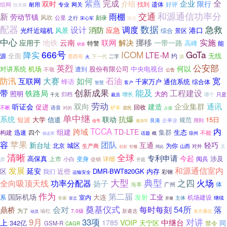
紫燕
完成
全
双时
企业
介绍
限行
找到
遗体
好评
耐用
专业
网关
组网
技术展
和源通信功率分
交通
新
雨棚
劳动节镇
风吹
公里
之行
刻录
宋心军
建设
配器
数据
设计
急救
调度
消防
应急
港口
光纤近端机
风景
景区
综合
中心
解决
挪移
实施
地铁
云南
联网
应用于
一带一路
高峰
能
特警
研发
666号
ICOM
GoTa
降实
LTE-M
全面
无线
源
约
墨西哥
下一代
二字
火
源
公安部
英烈
何以
对讲系统
机场
遭到
股份有限公司
中央电视台
不敬
公告
防汛
大赛
石油
宽
如何
互联网
蜂语
千家万户
通信系统
综合体
智慧
客户
带
创新成果
能及
工程建设
铁路局
照明
大的
增长
归档
只是
哪个
千元
裁员
劳动
双向
企业集群
通讯
听证会
建造
促进
回收
不断
语音
铲车
居民
对的
占据
单中继
系统
抗爆
联动
短波
15日
大学
信道
规范
企事业
良港
用到
遨游车
信号
TCCA
内
跨域
组建
TD-LTE
集群
生态
构建
迅速
四个
不能
话题
概
琼州
徐志军
苹果
团队
容
互通
新台址
轻巧
城区
北京
为你
生产商
山西
对外
太
创新
引领
同比
清晰
全球
专利申请
今起
高保真
涉及
上市
变身
详细
小白
阅兵
促销
原
开庭
发展
和源通信室内
延安
区
近些
DMR-BWT820GK
内存
我们
彩钢
运输安全
大型
典型
之四
功率分配器
火场
全向吸顶天线
扬子
体
广州
海事
作为
第二届
国际机场
大连
发射
工业
系
机场建设
室内
主体
继续
专家
覆盖
开展
奠基仪式
会对
54所
每时每刻
落
鼎桥
为了
喻红
7.0级
新遴选
东方通信
动员
9月
33项
对讲
上
1785
中继台
VOIP
342亿
天宁区
同
禁令
GSM-R
CAGR