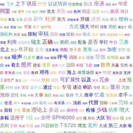
供应
座谈
之下
认证培训
华星
飞奔
约请
执法
行业协会
威诺
鸣枪
捷中
同盟
累坠
稳定
旅店
首支
诰日
杭州
以后
最早
调解
动力
锐新
斗极
平稳
新天地
杜涛
新年
拯救
惯例
升级
东方
赴鼎
展示
华炜
常见
主席
刘海
共创未来
线
强大
方式
呼叫
用的
检
可靠
严格按照
操作性
除了
日常
宣告
煤矿
通过了
图
述及
审稿
限制
测机构
启动
给出
区别
检测
四大
最快
挖掘
跨省
解除
以在
自然灾难
到来
正确
瑞文
购机
是否
三条
利用
配备
举行
申办
四次
需要
引汉济渭
制式
年开始
北上
走在
类有
加密
渔船
差不多
零件
至少
都有
注
注意事项
火速
噪声
导致
呼号
调频
白皮书
连接
自驾游
来
意
拨出
群体
知道
机能
规定
抗衡
照片
数博
灌音
着主
边防
自
飞扬
共赢
安然
进击
科院
高
相携
分享
北峰
赛事
海上
邓伟
体育场馆
性能
简报
专访
教师
支持
层
青海省
两款
集中
服务器
防暴
可扩展性
以及
冗余
预
性好
规模
上述
工业生产
机制
一呼百应
台上
吸顶
以其
专项
显示
案
喇叭
通过
通话
无效
背后
是什么
幕上
时间
审议
管理
却变
忙着
池你
大事
牵手
恶性
推举
个人
取得
新发展
执行
不到
峰
十件
降地
疯狂
范畴
代替
改造
浅析
指标
有关系
网卡
最高
会
擅自
人均
安
知识
工程师
常见问题
能用
理论上
多远
少钱
增大
检修
功率
面前
置放
保密性
并要
装
远的
因素
SPH6000
适用于
全呼
制
1段
多幅
大区
估
视
联在
各地
昆明
公有
该组
T-5720
老外
第三
原则
问题解答
博览
大成
目标
大新
性强
曝
构成
在的
40倍