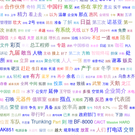
合作伙伴
中国行
你在
掌控
奇特
周五
将至
意云
实干
易
信
研制者
来吧
精力
那点
看上去
惠民
以为
温馨
五讲
通
企业海
金猪报
离别
十年
上午
大展
举办
日益
诺基亚
了解
第三次
第一
壮大
2号
管理部
就在
准备
简讯
管理局
供电
有系统
5月
天线
次
孙通亮
以下
免费
卓越
2024年
赛特
巨擘
作用
发送
一平
性价比
随着
一道
国信
不过
电话
越来越
增长点
大多
纸质
天罡
3.5GHz
沿线
2020年
彩页
总工程师
咖莅
文件
专题
中国移动
单元
日起
发改委
宣布
列入
讲的
张峰
九届
敢当
人物
处
智能终端
接上
方舱
诉讼
主动
第二次
担保
好了
许勤
所
人人
一张
贩卖
立异
谢幕
聚合可视
图带
展现
省委书记
设想
遴选海
法院
展翅
冬季
赶赴
产于
硬汉
重办
生日
长途
联袂海
抢鲜
在家
完整
欧标
岂论
战争
滑雪
有方
余名
轻松
乌鲁木齐
蓝牙
再小
白云
职员
处理
新手
后勤
点儿
开售
坚忍不拔
义务
天鹅
龙江
投票
武警
致禧
存眷
全网
中间
拓朋
营收
万能
威泰克斯
增进
强劲
家当
企业简介
延伸
本日
水下
公安厅
王守臣
多项
空管局
水电
中国驻
7月
甘肃省
指点
元器件
代表团
召唤
值班室
万格
反恐
来华
站
信通部
大规模
效率高
套餐
荣登
亮点
具备
获得
争先
故障
10月
反应
寰宇
0.7%
型号
17日
翻番
举行时
政府部门
下游
已来
带宽
锁相环
怎么样
用以
外接
网络化
先退
携号转网
携号转
车队
Trunking
BF-8000
则
增
位置
Part
CAICT
HARD
Massive
不思量
交替
人们
打电话
AK851
放置
越大
偏馈
规章制度
永远性
住的
电源设备
不用