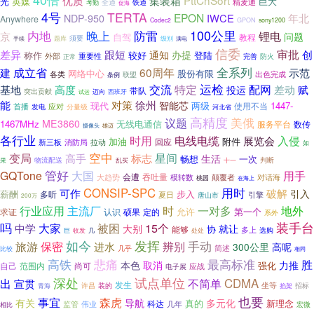
集装箱
PttCnSort
优质
英媒
巨大
光
全通
铁通
精麦通
考勤
促海
4号
TERTA
EPON
年北
IWCE
NDP-950
Anywhere
Codec2
GPON
sony1200
内地
100公里
晚上
防雷
锂电
京
问题
自驾
教程
题库
须要
手续
级别
满电
信委
审批
差异
跟短
创
通知
办提
称作
较好
登陆
外部
重要性
防火
完善
正常
全系列
成立省
60周年
建
示范
网络中心
股份有限
各类
出色完成
条例
联盟
交流
运检
特定
配网
差动
基地
高度
赋
投运
带队
突出贡献
迈向
西班牙
试运
能
对策
徐州
智能芯
两级
1447-
现代
使用不当
应对
首播
发电
分量级
河北省
高精度
美俄
议题
ME3860
1467MHz
无线电通信
服务平台
数传
摄像头
雄迈
各行业
时用
电线电缆
展览会
入侵
加油
附件
回应
消防局
拉动
新三板
如
空中
星间
变局
高手
标志
畅想
生活
一次
物流配送
判断
果
乱买
十一
管好
用手
GQTone
大国
会遭
吞吐量
大趋势
模转数
颠覆者
对话海
桃园
在海上
用时
CONSIP-SPC
可作
破解
引入
薪酬
多听
步入
夏日
引擎
唐山市
200万
行业应用
主流厂
一对多
时
地外
允许
第一个
求证
认识
硕果
定的
系外
吗
装手台
被困
15个
中学
大家
大别
就让
协
能够
多上
选购
巨
收发
几
处处
如今
发挥
手动
保密
辨别
旅游
进水
300公里
高呢
几乎
简述
比较
相同
悲痛
最高标准
高铁
胜
本色
取消
力推
强化
范围内
尚可
自己
电子展
应战
深处
试点单位
出
CDMA
不简单
宣贯
发生
坐等
许昌
装的
招标
掐架
青海
也要
森虎
事宜
多元化
有关
导航
真的
新理念
科达
监管
伟业
几年
宏微
相比