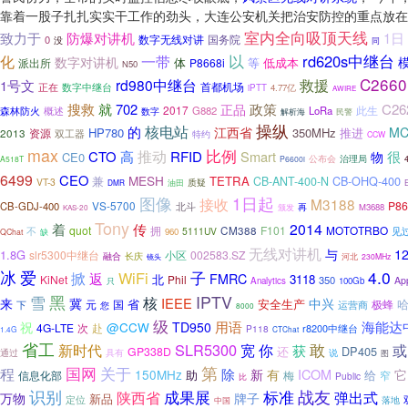
靠着一股子扎扎实实干工作的劲头，大连公安机关把治安防控的重点放在
室内全向吸顶天线
致力于
防爆对讲机
1日
数字无线对讲
国务院
0
没
同
化
以
rd620s中继台
一带
数字对讲机
体
等
低成本
派出所
P8668i
N50
C2660
救援
rd980中继台
1号文
首都机场
数字中继台
正在
iPTT
4.77亿
AWIRE
搜救
就
702
政策
C26
正品
2017
G882
LoRa
此生
森林防火
概述
数字
解析海
民警
操纵
核电站
的
江西省
MC
HP780
350MHz
推进
2013
资源
双工器
特约
CCW
max
比例
推动
CTO
高
RFID
Smart
很
物
CE0
公布会
治理局
A518T
P6600i
6499
CEO
MESH
兼
TETRA
CB-OHQ-400
CB-ANT-400-N
VT-3
质疑
DMR
油田
图像
1日起
接收
M3188
VS-5700
P86
CB-GDJ-400
北斗
再
M3688
颁发
KAS-20
Tony
着
2014
传
quot
拥
CM388
F101
MOTOTRBO
不
见
5111UV
960
QChat
缺
无线对讲机
与
1
1.8G
slr5300中继台
002583.SZ
小区
融合
长庆
河北
230MHz
镜头
冰
爱
4.0
WiFi
子
掀
返
FMRC
北
3118
KiNet
Phil
350
Ap
Analytics
100Gb
只
雪
黑
IPTV
核
IEEE
来
冀
中兴
省
安全生产
元
国
极蜂
下
运营商
您
8000
级
海能达
用语
祝
@CCW
TD950
4G-LTE
次
赴
r8200中继台
P118
1.4G
CTChat
省工
敢
SLR5300
你
新时代
宽
或
获
还
DP405
GP338D
通过
说
具有
图
关于
第
国网
程
除
新
ICOM
它
150MHz
有
助
给
信息化部
梅
窄
Public
比
识别
标准
战友
成果展
陕西省
弹出式
万物
牌子
新品
定位
落地
中国