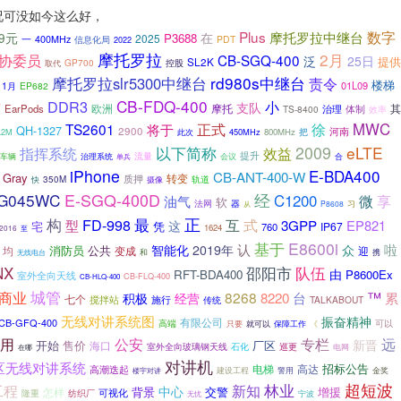
况可没如今这么好，
数字
Plus
摩托罗拉中继台
99元
在
P3688
2025
一
400MHz
PDT
信息化局
2022
摩托罗拉
2月
协委员
CB-SGQ-400
泛
25日
提供
SL2K
GP700
控股
取代
rd980s中继台
摩托罗拉slr5300中继台
责令
楼梯
01L09
1月
EP682
CB-FDQ-400
DDR3
小
京
支队
欧洲
其
EarPods
摩托
治理
TS-8400
体制
效率
MWC
TS2601
正式
徐
将于
QH-1327
2900
河南
L2M
此次
450MHz
800MHz
把
2009
eLTE
指挥系统
以下简称
效益
流量
提升
车辆
治理系统
单兵
会议
合
iPhone
E-BDA400
CB-ANT-400-W
Gray
转变
质押
350M
摄像
轨道
快
E-SGQ-400D
G045WC
经
C1200
享
微
油气
软
法网
器
习
P8608
从
构
正
FD-998
最
式
互
3GPP
型
EP821
这
宅
凭
IP67
760
1624
2016
至
基于
E8600i
认
啦
智能化
2019年
众
消防员
公共
均
变成
迎
携
和
无线电台
NX
邵阳市
队伍
由
RFT-BDA400
P8600Ex
室外全向天线
CB-FLQ-400
CB-HLQ-400
城管
™
商业
8268
积极
8220
台
累
经营
七个
搅拌站
施行
TALKABOUT
传统
无线对讲系统图
振奋精神
有限公司
CB-GFQ-400
可以
高端
只要
就可以
保障工作
《
公安
专栏
用
远
新晋
开始
售价
厂区
海口
室外全向玻璃钢天线
石化
巡更
电网
在哪
对讲机
区无线对讲系统
招标公告
电梯
高达
高潮迭起
建设工程
警用
金奖
楼宇对讲
超短波
工程
林业
新知
中心
背景
增援
怎样
交警
可视化
隆重
纺织厂
无忧
宁波