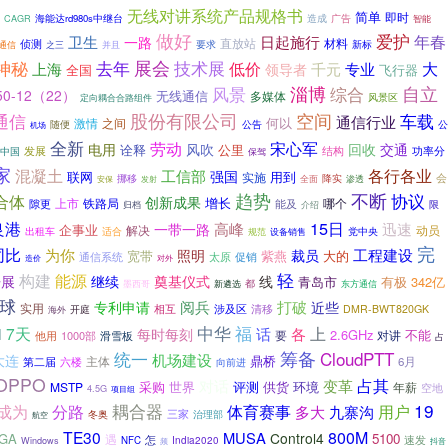
无线对讲系统产品规格书
简单
即时
海能达rd980s中继台
造成
广告
智能
CAGR
做好
爱护
卫生
年春
日起施行
一路
直放站
侦测
材料
新标
并且
要求
通信
之三
展会
技术展
神秘
去年
低价
大
上海
千元
专业
领导者
全国
飞行器
风景
淄博
综合
自立
50-12（22）
无线通信
多媒体
定向耦合合路组件
风景区
股份有限公司
通信
空间
车载
通信行业
何以
激情
之间
随便
公告
公
机场
全新
劳动
宋心军
电用
风吹
回收
交通
诠释
公里
结构
发展
功率分
中国
保驾
家
各行各业
混凝土
工信部
强国
联网
用到
实施
会
挪移
全面
降实
安保
渗透
发射
趋势
不断
协议
合体
创新成果
增长
上市
铁路局
隙更
能及
哪个
限
介绍
归档
15日
良港
高峰
迅速
一带一路
企事业
动员
解决
适合
党中央
出租车
规范
设备销售
完
同比
工程建设
为你
照明
裁员
紫燕
大的
宽带
通信系统
促销
太原
造价
对外
构建
轻
能源
线
开展
继续
奠基仪式
青岛市
有极
342亿
都
东方通信
墨西哥
新遴选
球
阅兵
打破
专利申请
近些
实用
涉及区
清移
开庭
相互
DMR-BWT820GK
海外
中华
福
7天
上
话
各
M
每时每刻
2.6GHz
不能
要
对讲
他用
1000部
滑雪板
占
统一
筹备
CloudPTT
机场建设
大连
鼎桥
第二届
六楼
主体
6月
向前进
OPPO
占其
对话
变革
采购
世界
评测
供货
MSTP
环境
年薪
空地
4.5G
项目组
19
耦合器
体育赛事
成为
分路
九寨沟
用户
多大
三家
治理部
冬奥
航空
TE30
800M
MUSA
Control4
GA
5100
遇
速发
怎
NFC
India2020
Windows
频
抖音