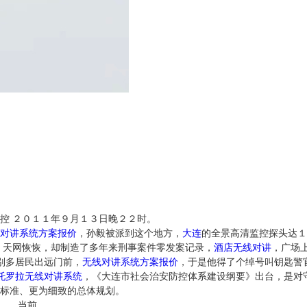
控 ２０１１年９月１３日晚２２时。
对讲系统方案报价
，孙毅被派到这个地方，
大连
的全景高清监控探头达１
 天网恢恢，却制造了多年来刑事案件零发案记录，
酒店无线对讲
，广场
别多居民出远门前，
无线对讲系统方案报价
，于是他得了个绰号叫钥匙警
托罗拉无线对讲系统
，《大连市社会治安防控体系建设纲要》出台，是对
标准、更为细致的总体规划。
， ， 当前。