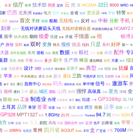
信厅
云
22日
技术部
抢
9000
同意
原
WCDMA
备案
有序
定向
WRC-19
、
巴西
特警
北美洲
变压器
国家
全省
电力
防护
平台
指挥
牛首山
14号
数字
和源通信
首次
中标
手机
落
无线电
分析
反对
手持
船舶
9月
海峡
项目
华为
无线对讲
刻录
无线对讲蘑菇头天线
无线对讲耦合器
HCAAYZ-
和源通信耦合器
生产厂
组委
不情愿
概
畅博
展
频率
期间
统建
并被
技术成熟
话题
无线对讲系统
批复
只是
双时
好评
变身
报价
挑选
户
身份
实时
系列
网关
第一
找到
年
耐用
配件
数据
栎社
专
大器
麻栗
有用
巡检
云南
光纤近端机
调度
大型
应急
大学
生产商
集群
刷卡
综
蜂语
不敬
多少
系统
方案
通信网络
智慧
内容
新台址
制作
典型
抗爆
设计
应用于
无线通讯
消防
现场
占据
企业集群
火场
项目建设
国内
信道
三防
改
苹果
盛大
通信
中央电视台
防汛
石油
通讯
可视对讲
禁令
距离
互联网
引领
码头
遨游车
信号
急救中心
造
单中继
港口
扬子
景区
国际机场
研发
覆盖
通讯系统
强悍
山西
全
城区
星光
台
高保真
琼州
蒙山
工作
团队
协同
详细
遭到
小白
制造业
GP338lkp
工业
联动
办理
组建
SL1
为
室内
公司改革
一个
为了
喻红
签署
议事
品牌
土耳其
赠言
南极
众
希望
延安
疏散
论道
基层
再受
小米
今起
GP328
MPT1327
94.7
1.8GHz
间
ISDN
ZiLTE
IP68
8月
Trunked
Responder
南方
窄带
及其
剧院
风电
云南省
监测
也不
全创
四家
国际合作
行将
中的
加快
光纤
四川省
盒
常州
700M
而
20MHz
SCOUT
1号
FP
广交会
电离层
310
Audio
4月