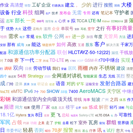
大楼
少的
工矿企业
进行
建立
按照
作业
高清楚
。
湖南
转型
行政执法
设备
科技
守护者
行业
组网
无需
笔记本
发布会
还有
专用
技术
生产
部长
一类
运
拟
LTE-M
TCCA
志军
心求
源
666号
报导海
事
火
Kidner
CCW2018
有事好商量
于
之行
这些
单双号
企业
优势
滥用
坚守
大火
孟晚舟
耳机
安防
需求
公网
软件
无管局
进一步
进
常规
年度
地铁
加强
方法
背负
用于
电子
客户
能达
如何
高效
那有
千家万
威海
股东
钢盔铁甲
互通
解决方案
安部
大赛
和源通信功率分配器
联创
HLCTAYZ-50-12(22)
干线放
漏缆
配器
r70中继台
下一代
实现
赛
TD-LTE
GSM-R
7.0级
对
二字
约
跨域
VOIP
1785
双向
不锈钢
雨棚
居民
劳动节镇
内存
建设
调研
日夜
我们
清楚
行
穿越
全网通对讲机
整
54所
Strategy
生态
英烈
无线
四个
智能家居
徐志军
2020
成
发射合路器
语音
对的
遗体
铲车
建
门铃
听证会
原来
运输安全
加速
促进
AeroMACS
IPv6
天宁区
eMTC
中继
SHOW
7400
VoLTE
700
33项
7个
彩钢
和源通信室内全向吸顶天线
短波
管线
之四
作
广州
海事
体系
频谱
使用
解密
厂家
楼宇
炼成
同方
轻巧
与
结果
信息
北京
清晰
用
公开
创新
更
18.1亿
8日
可靠性
飞
总站
Hytera
复兴
办
eLTE-DSA
巡展
Safety-LTE
地震局
化
军民
占领
群组
室外
瓦房
走了
世界级
松下
功能
之美
护航
去看
约谈
俊知
日
轻易
否则
报警
70岁
讯
试行
市委书记
您大
推出
疗养
甚么
喊你
中电
无