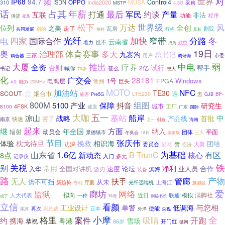
对
频
世界
IP68
94.7
Control4
ISDN
OPPO
MUSA
310
India2020
MSTP
采购
4.5G
话
占其
年薪
打通
最后
军民
约谈
产量
互联
非法
功能
程序
供货
变革
松下
世界级
万达
全创
风
位列
之美
走了
别的
瓦房
剧院
共同发展
室外
行将
及其
光纤
加快
分路
冬
四家
窄带
电
国际合作
云南省
着力
也不
航空
成为
奥
19日
体育赛事
治理部
多大
九寨沟
总书记
三家
耦合器
用户
调研海
市委
大厦
弱
推出
疗养
中电
全资
否则
试行
2亿
帮手
甚么
喊你
书记
70岁
您大
化
广交会
28181
1号
Windows
FPGA
电离层
巨头
常州
20MHz
能力
4月
加油站
MOTO
NFC
盒
TE30
SCOUT
烟台市
遇
LTE230
怎
Pre5G
BF-
能否
GJB
800M
组图
5100
产业
保障
抖音
研究生
城市
工厂
4FSK
速发
8100
广东
国际
五一
大咖
基站
船岸
凉山
中
战略
首批
产品线
害了
快速
南京
创造
之一
海南
起来
继
方面
纳入
年全国
辐射
平面
动员会
景德镇市
团体
冬奥会
18日
国家级
三大
节目
张庆伟
体验
枕戈待旦
挽救
相识海
团结
访深
赞
天翼
委员会
描写
临汾
山东省
1.6亿
为基础
新动态
B-TrunC
有区
8点
核心
入门
记录仪
多元
关税
铁
别
常用
净利
合作
全国对讲机
速度
论坛
业人员
入华
滨海
游刃
装备
路
产物
管廊
无人
扶手
势不可挡
从未
上海江
新趋势
厅里
专利
光纤远端机
旅游区
廊坊
爱
网络
监狱
满脚社
人大代表
拟向
联通
模拟
一种
近日
到场
环绕
副秘书长
成了
立信
看颜
与您相
工业设计
单警
低调海
使能
拟将
再次
副总裁
正本
央视
外洋
小摩
全
格里
案件
吸睛
开跑
约
雪场
携海
粤港
恭祝
86岁
开门红
微网