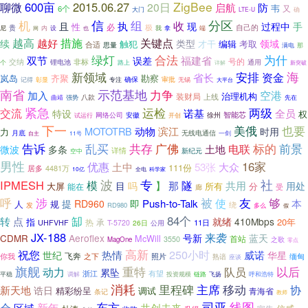
ZigBee
600亩
2015.06.27
聊微
20日
启航
防
韦
6个
又
大门
LTE-U
确
信
分区
组
机
收
执
手
且
现
过程中
性
必
自己的
极
尼
贵
内
设
也
我
拿
端
网
措施
越高
关键点
续
越好
类型
领域
触犯
才干
考取
编辑
合适
思量
满电
那
绿灯
为什
合法
双节
福建省
误差
号的
非标
交纳
通用
锂电池
路上
个
新突破
详解
海
新领域
安排
省长
资金
岚岛
勘察
齐聚
确保
审批
记得
彰显
专注
无锡
大平台
南省
示范基地
力争
空港
加入
治理机构
装财局
上线
强势
八款
曲靖
先在
紧急
运检
两级
交流
诺基
全员
特设
权
智能芯
试运行
网络公司
安徽
徐州
开创
下一
也要
美俄
MOTOTRB
动物
滨江
时用
力
无线电通信
月底
11号
一剑
自主
告诉
标的
乱买
共存
广佛
前景
土地
电联
微波
多条
详情
空中
新纪元
男性
16家
优惠
土中
53张
大众
111份
4481万
居多
10亿
科学家
全电
专
波
社
IPMESH
隧
模
】
那
共用
目
吗
用处
大屏
所有
分
能在
廊
受
呼
涉
被
友
够
使
Push-to-Talk
本
提
RD960
即
规
人
绕
发
RD980
多么
假
84个
缷
转
点
就绪
410Mbps
指
20年
热
承
11日
UHFVHF
T-5720
26日
公用
JX-188
来袭
Aeroflex
号新
蓝天
CDMR
McWill
首站
3550
之歌
MagOne
零点
高新
祝您
250小时
热情
威诺
世纪
华星
飞奔
你我
之下
照片
缅甸
熟谙
座谈
旗舰
重特
以后
动力
队员
累坠
浙江
有望
平稳
调解
投资规模
呼和浩特
链路
飞扬
消耗
里程碑
主席
移动
协
新天地
诰日
调试
精彩纷呈
青海省
条记
教师
东方
司亚
线图
会
区域
新年
共创未来