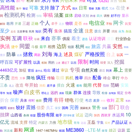
杜涛
宣告
信威
收购
升级
鑫软
高性能
方式
可靠
在使
支持
除了
日常
模式
不
集中
验证
强大
青睐
无数
冗余
检测机构
审稿
法案
检测
媒体
启动
显示
区别
好不行
同
四大
调整
惊险
跨省
个人
电信业
网卡
三超
物联
是否
敢用
正确
开通
牵手
比安
不怕
解除
足步
求救
类有
全速
至少
集体
搞混
注意
拨出
并要
办法
民用
知识
调频
分为
走在
注意事项
实例
联袂
赛事
互调
来自
着主
认证培训
供应
灌音
行业协会
进击
珍藏
同盟
执法
边防
旅店
安然
杭州
共赢
相携
捷中
最早
斗极
锐新
稳定
华炜
刘海
拯救
严格按照
煤矿
防暴
海上
述及
台上
一
以其
两款
重庆
赴鼎
限制
时间
挖掘
呼百应
可扩展性
以及
用的
以在
却变
深入
机制
通过了
上述
专项
幕上
自然灾难
4463亿元
审议
需要
加征
通过
给出
背后
通话
到来
是什么
不贵
疯狂
配备
降地
取得
购机
推举
传输
举行
恶性
峰会
申办
四次
大事
火速
年开始
代替
范畴
改造
能用
安装
三条
擅自
渔船
指标
北上
差不多
都有
噪声
白皮书
群体
连接
导致
远的
现象
规定
分布
知道
检修
零件
理论上
自驾游
原因
有得
费用
保密
锂电
折合
行使
正常
收到
具体
考虑
何时
差异
收听
外部
长的
部门
完善
较好
震撼
警务
联合
信委
员工
国商
相同
保安
国家机关
创建
重要性
10
挂牌
股份有限
迈向
水运局
山西省
试运
西班牙
能手
条例
联盟
陕西
2018年度
地市级
亿元
产品认证
支撑
特定
王磊
流域
力推
内蒙古
字集
青海
边远
应对
执
网通
ME3860
新和
--LTE-M
监
雄迈
议题
1447-1467MHz
铸就
河北省
坐等
勤