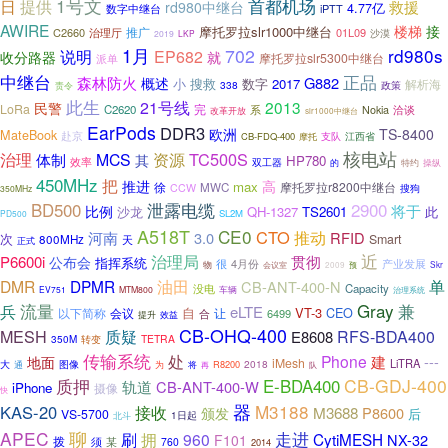
1号文
首都机场
日
提供
救援
rd980中继台
4.77亿
iPTT
数字中继台
AWIRE
楼梯
接
摩托罗拉slr1000中继台
C2660
治理厅
推广
01L09
沙漠
2019
LKP
1月
702
rd980s
说明
EP682
收分路器
就
摩托罗拉slr5300中继台
派单
中继台
正品
森林防火
G882
概述
小
搜救
数字
2017
解析海
338
政策
责令
此生
21号线
2013
民警
LoRa
C2620
完
系
Nokia
洽谈
改革开放
slr1000中继台
EarPods
DDR3
欧洲
TS-8400
MateBook
赴京
支队
CB-FDQ-400
江西省
摩托
核电站
治理
TC500S
MCS
资源
体制
其
HP780
效率
双工器
的
特约
操纵
450MHz
把
推进
高
max
摩托罗拉r8200中继台
徐
MWC
CCW
搜狗
350MHz
泄露电缆
2900
BD500
将于
比例
沙龙
QH-1327
TS2601
此
SL2M
PD500
A518T
CE0
CTO
推动
河南
3.0
RFID
次
Smart
800MHz
天
正式
近
治理局
P6600i
贯彻
公布会
指挥系统
很
4月份
产业发展
物
会议室
Skr
2009
预
单
DMR
DPMR
油田
CB-ANT-400-N
Capacity
没电
EV751
MTM800
车辆
治理系统
流量
Gray
兵
兼
eLTE
自
VT-3
CEO
以下简称
让
会议
合
6499
提升
效益
CB-OHQ-400
MESH
质疑
RFS-BDA400
E8608
TETRA
350M
转变
传输系统
处
Phone
建
---
地面
iMesh
LiTRA
大
2018
通
图像
为
将
R8200
再
队
CB-GDJ-400
质押
E-BDA400
轨道
CB-ANT-400-W
iPhone
摄像
快
器
M3188
KAS-20
接收
M3688
P8600
颁发
后
VS-5700
1日起
北斗
聊
APEC
走进
刷
拥
960
CytiMESH
NX-32
F101
拨
须
某
760
2014