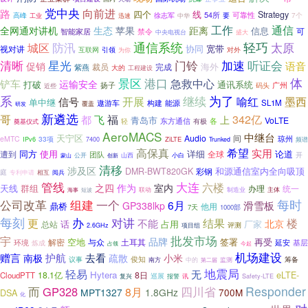
党中央
路
向前进
四个
线
Strategy
可靠性
徐志军
54所
7个
高峰
工业
迅速
中华
要
工作
通信
距离
全网通对讲机
生态
苹果
信息
智能家居
禁令
可
中央电视台
盛大
通信系统
防汛
轻巧
太原
城区
协同
宽带
视对讲
引领
互联网
为你
对外
星光
门铃
加速
清晰
听证会
语音
促销
海外
紫燕
裁员
完成
大的
工程建设
景区
港口
体
急救中心
铲车
运输安全
打破
通讯系统
广州
扬子
码头
近些
系
为了
继续
开展
喻红
墨西
信号
单中继
遨游车
能源
SL1M
构建
覆盖
研发
新遴选
福
342亿
哥
都
飞
上
青岛市
VoLTE
东方通信
有极
各
轻
奠基仪式
AeroMACS
中继台
天宁区
Audio
间
eMTC
33项
琼州
IPv6
ZiLTE
7400
Trunked
频谱
高保真
希望
实用
同方
使用
详细
论道
遭到
全球
团队
开
公开
山西
小白
蒙山
创新
清移
涉及区
和源通信室内全向吸顶
DMR-BWT820GK
彩钢
庭
专利申请
相互
阅兵
管线
大连
六楼
之四
作为
室内
天线
群组
统一
办理
联动
海事
制造业
主体
短波
公司改革
组建
一个
每时
6月
滑雪板
GP338lkp
鼎桥
他用
7天
1000部
每刻
办
对讲
楼
更
结果
不能
北京
话
占用
厂家
总站
评测
2.6GHz
项目组
批发市场
宇
品牌
空地
签署
再受
解密
与众
环境
土耳其
炼成
延安
基层
今起
占领
机场建设
赠言
护航
去看
南极
疏散
小米
议事
俊知
筹备
南方
中的
第二届
监测
地震局
轻易
无
Hytera
18.1亿
8日
eLTE-
CloudPTT
复兴
巡展
报警
Safety-LTE
讯
而
四川省
Responder
GP328
8月
MPT1327
1.8GHz
700M
DSA
化