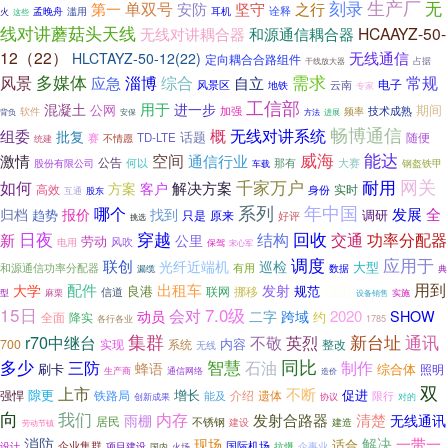
生产厂
单双号
刻录
无
第一
安防
坚守
之行
滥用
诠释
孟晚舟
耳机
火
这些
线对讲蘑菇头天线
HCAAYZ-50-
无线对讲耦合器
和源通信耦合器
12（22）
无线通信
HLCTAYZ-50-12(22)
定向耦合合路组件
干线放大器
占据
多媒体
需求
风景
淄博
综合
自立
常规
应急
电子
风景区
地铁
云南
专家
工信部
用于
混凝土
进一步
公网
期间
加强
技术成熟
软件
频率
安保
背负
方法
进展
畅博通信
组委
概
无线对讲系统
批复
话题
随便
TD-LTE
赛
不情愿
统建
能达
威海
空间
激情
通信行业
公告
何以
那有
大赛
钢盔铁甲
股份有限公司
车载
网关
千家万户
如何
耐用
方案
解决方案
客户
高效
实时
身份
互通
股东
系列
年中国
哪个
发展
全
归档
报价
找到
趋势
调研
原来
只是
好评
挑选
回收
日夜
穿越
结构
交通
功率分配器
新
公里
劳动
风吹
电用
保驾
宋心军
调度
应用于
联创
光纤近端机
巡检
大型
和源通信功率分配器
有用
数据
漏缆
典
用到
配件
出租车
大学
发射
强国
良港
联网
挪移
规范
信道
麻栗
型
实施
设备销售
15日
会对
7.0级
2020
动员
二字
跨域
SHOW
约
全面
降实
各行各业
1785
集群
新台址
通讯
r70中继台
英烈
不敬
内容
700
实现
系统
整改
无线
多少
智慧
同比
制作
三防
石油
刷卡
蜂语
综合体
照明
生产商
通信网络
造价
双
上市
不断
隙更
增长
促进
强悍
铁路局
介绍
遗体
限行
能及
创新成果
协议
对的
向
我们
内存
清楚
发射合路器
雨棚
无线通讯
居民
不锈钢
建设
建造
劳动节镇
一带一
消防
解决
现场
适合
企业集群
国际机场
企事业
设计
项目建设
国内
抗爆
火场