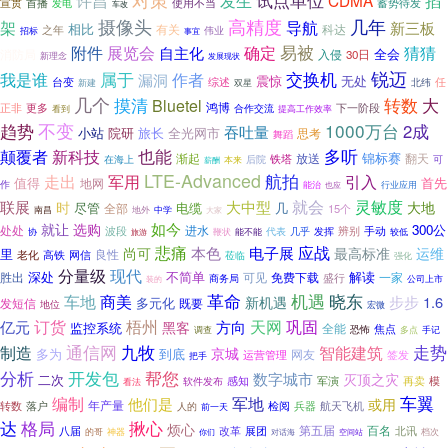
许昌
试点单位
发生
CDMA
掐
宣贯
首播
蓄势待发
发电
使用不当
车改
摄像头
高精度
几年
架
导航
新三板
相比
有关
科达
之年
伟业
招标
事宜
确定
易被
附件
展览会
自主化
猜猜
全会
消防局
入侵
30日
新理念
发展现状
锐迈
交换机
属于
我是谁
作者
漏洞
震惊
无处
任
台变
综述
北纬
新建
双星
几个
摸清
转数
大
Bluetel
鸿博
正非
下一阶段
更多
合作交流
看到
提高工作效率
不变
1000万台
趋势
2成
吞吐量
小站
院研
旅长
全光网市
思考
舞蹈
也能
多听
颠覆者
新科技
锦标赛
渐起
放送
翻天
在海上
铁塔
后院
可
本来
薪酬
LTE-Advanced
航拍
走出
军用
引入
首先
值得
地网
作
能治
也应
行业应用
灵敏度
就会
联展
大中型
时
大地
尽管
电缆
几
全部
15个
南昌
地外
中学
大家
如今
就让
选购
300公
处处
波段
进水
辨别
手动
发挥
鞭状
代表
几乎
较低
协
旅游
能不能
应战
悲痛
电子展
本色
尚可
最高标准
运维
里
良性
老化
高铁
网信
莅临
强化
分量级
现代
深处
不简单
解读
胜出
可见
免费下载
一家
盛行
商务局
装的
公司上市
机遇
车地
商美
革命
晓东
步步
1.6
新机遇
发短信
多元化
既要
地位
宏微
天网
订货
梧州
巩固
亿元
方向
黑客
监控系统
全能
焦点
恐怖
多点
调查
手记
九牧
走势
通信网
制造
智能建筑
京城
多为
到底
运营管理
网友
签发
把手
分析
开发包
帮您
数字城市
灭顶之灾
二次
感知
再卖
软件发布
军演
模
看法
车翼
编制
他们是
军地
或用
落户
年产量
检阅
兵器
航天飞机
转数
人的
前一天
达
格局
揪心
烦心
第五届
百名
改革
展团
八届
北讯
神器
档次
的哥
你们
空间站
对话海