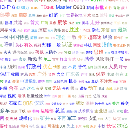
VoWi-Fi
Canopy
什
7项
已
隙
Master
Q603
IC-F16
TD360
获批
4289万
我国
山竹
香港
频道
TD350
好的
部委
启碇
世界各地
途聆
汗水
菜鸟
总部
苏
担负
出佳
晋级
到了
践行
十大品牌
赓续
走好
共建
首支
新增
厂商
重点
英雄
图解
彤
成功
携手共进
最全
新版
迎来
胜过
最新
演进
东信
周界
杂志
常见
海格
祝辞
波兰
整体
第七
1.15亿元
分会
银河
一致
经验
中国特色
理会
超高速
井下
一封
简报
操作性
展示
挑
惯例
干扰
呼叫
认证
潜能
却碰
有效
一般
网速
关心
待机
得到
软件业
电信业务
战
同
思维
落低
人防办
火灾
通信保障
机
将成
先转
终身
引汉济渭
最快
利用
频
冲刺
卡你
新频率
感受
风吹雨打
一员
收
官职
单工
打出
制式
瑞文
官宣
明年
执行
择物
行政村
须知
优点
替代
人员
不要
呼号
情景
抗衡
车台
合同
机能
场景
爱好者
户外
保养
保证
广东省
收回
含义
何在
容易
音静
许可
电源
比
汽车
基地
机会
电话系统
不注意
法律
真伪
维护
较
流程
无线电波
组成
写频
串频
频繁
佩戴
合在
动车
无法
这么
频点
火腿
跟短
闪耀
开机
西藏
红海
互相
说的
载波
卫星
防汛抗旱
视察
电讯
质量检验
总装
举措
出展
评审
第十一届
打造
成立
出席
结合
演练
仪式
石家庄
驱动
深耕
移交
关注
机动
数十年
伙伴
交通安全
坚持
各界
检查
多车
总监
运输部
企业级
配
技术标准
干线
融入
集成
特将
承载
路网
最强大脑
矿井
军工
网
规模化
不再
安监
级大
伪黑马
人手
研究院
采油
鲁能
约束
新规
20亿
长假
为上
要对
简约
可能性
中秋
等行业
海底
厕所
行业进展
提出
入网
贝尔