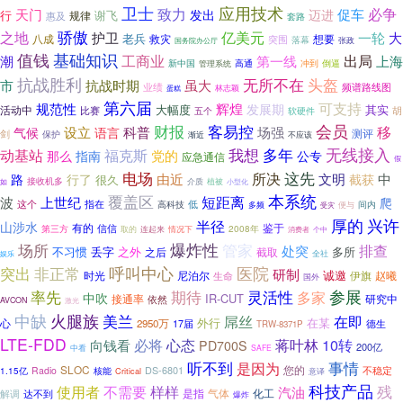
卫士
应用技术
致力
必争
促车
天门
发出
迈进
行
谢飞
规律
惠及
套路
骄傲
之地
亿美元
大
护卫
一轮
老兵
八成
救灾
突围
想要
落幕
国务院办公厅
张政
值钱
基础知识
潮
工商业
出局
第一线
上海
新中国
倒逼
高通
冲到
管理系统
抗战胜利
无所不在
头盔
抗战时期
市
虽大
业绩
频谱路线图
林志颖
蛋糕
第六届
可支持
辉煌
规范性
发展期
大幅度
其实
活动中
比赛
胡
五个
软硬件
财报
会员
客易控
设立
移
科普
场强
气候
语言
测评
剑
保护
渐近
不应该
多年
无线接入
我想
动基站
福克斯
党的
那么
指南
公专
应急通信
假
这先
电场
所决
由近
文明
中
路
行了
截获
很久
接收机多
介质
植被
如
小型化
覆盖区
本系统
上世纪
短距离
波
爬
这个
指在
低
高科技
间内
多频
便与
受灾
厚的
兴许
半径
山涉水
有的
鉴于
信信
第三方
2008年
取的
连起来
情况下
个中
消费者
爆炸性
场所
管家
排查
处突
之外
多所
不习惯
丢字
之后
截取
全社
娱乐
呼叫中心
医院
突出
非正常
研制
时光
尼泊尔
诚邀
伊旗
赵曦
生命
国外
灵活性
参展
率先
期待
多家
中吹
IR-CUT
接通率
研究中
依然
AVCON
激光
火腿族
中缺
美兰
在即
屌丝
外行
在某
心
2950万
17届
德生
TRW-8371P
LTE-FDD
心态
蒋叶林
10转
必将
向钱看
PD700S
200亿
中看
SAFE
听不到
事情
是因为
SLOC
您的
DS-6801
Radio
不稳定
1.15亿
核能
Critical
意译
科技产品
样样
残
使用者
不需要
汽油
是指
气体
化工
解调
达不到
爆炸