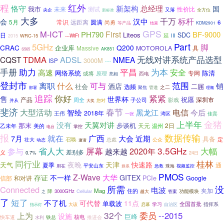
程
红外
恪守
新架构
总经理
国
我市
未来
测试
性价比
又落
央企
全方位
新标准
大多
千万
标杆
汉中
会
后备
5月
常识
远距离
圆满
尚勇
6
等产品
结束
KDM2901
GPS
M-ICT
First
PH790
BF-9000
Liteos
SDC
日
延
III
WRC-15
---WiFi
2015
Part
5GHz
脚
Q200
CRAC
企业库
Massive
MOTOROLA
具
AK851
S565
TDMA
无线对讲系统产品选型
CQST
ADSL
NMEA
3000M
ISP
----
手册
助力
平昌
为本
高速
安全
网络系统
陈清
专网
或将
原理
西电
亮相
登封市
范围
离职
什么
可与
销
酒店
社会
二届
选频
之二
聚焦
管道
部署
理顺
追踪
你好
紧紧
售
世界杯
祝愿
产品
深圳市
周全
影戏
子公司
并从
您对
大奖
斐济
大型活动
春节
电信
黑龙江
智绘
今后
2018年
王伟
湾区
佳宾
一张
上半年
金猪
没有
天翼对讲
那末
步谈机
天元
2日
乙未年
温州
美的
掌控
电台
数据传输
报
就在
广西
7月
大会
近期
具备
定
召唤
总裁
壮大
动态
公众
邀请
3.5GHz
大幅
参与
省人大
屏幕
2020年
越来越
差别多
义
0.7%
24日
桂林
同行业
夜晚
天津
快速路
天气
夏季
通
用在
平安山东
急救
珠海
视频监控
群系
PMOS
Z-Wave
存证
大华
不一样
GITEX
PCIe
和对讲
Google
信部
所需
没
Connected
电波
夹加
Mag
降
住的
3000GHz
Cellular
功能模块
之
越大
答案
了
短了
不了机
可代替
11点
单载波
全国首批
大该
学习
自治区
指挥系
启幕
指示灯
32个
委员
--2015
上为
设施
巨峰
核电
快车道
推进会
铁总
水利