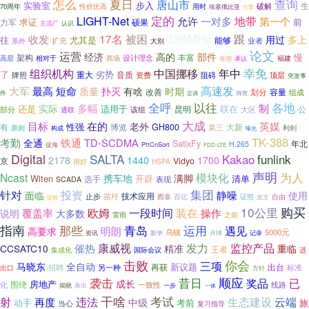
怎么
查询
夏日
唐山市
步入
实验室
生
破解
性价比高
用时
70周年
埃塞俄比亚
引擎
定的
地带
LIGHT-Net
一对多
允许
第一个
求证
前
力军
硕果
主流厂
认识
390MHz
被困
跟
17名
收发
用过
多上
往
尤其是
扩充
能够
业者
大别
系外
论文
运营
经济
高的
部件
慢
架构
丰富
设计理念
商场
福建
高层
相对于
有很
承认
幸免
组织机构
中国挪移
年中
了
劣势
重大
音质
资费
阻碍
牌照
顶层
突发事
高速发
最高
大军
短命
质量
扑灭
有啥
时期
改善
划分
容量
组成
件
阵营
定调
全呼
以往
各地
多幅
制
实际
还是
适用于
联在
昆明
该组
公
部分
大区
通联
大成
目标
在的
英媒
老外
性强
博览
GH800
有
第三
大新
利剑
原则
构成
曝光
TK-388
铁通
考勤
TD-SCDMA
全通
SatixFy
年北
H.265
促海
PttCnSort
FDD-LTE
Digital
SALTA
Kakao
funlink
1440
2178
1700
京
Vidyo
用好
HSPA
声明
模块化
为人
Ncast
携车地
满脚
Witen
开辟
清单
选手
表现
SCADA
投资
集团
针对
静噪
使用
面临
止步
技术应用
苗圩
证照
自由
而非
百亿
发文
提前
10公里
购买
一段时间
欧姆
装在
操作
说明
覆盖率
大多数
之前
雷雨
指南
青岛
那些
运用
遇见
明朗
高要求
乌镇
5000元
新华
资讯
月球
记录
康威视
催热
发力
监控产品
重临
CCSATC10
精准
王者
进
集成化
国际会议
击败
你会
三项
全自动
马晓东
再获
新议题
招聘
出台
出口
另一种
标准
方针
袭击
顺应
昔日
奖品
已
成长
房地产
围绕
化
一致性
线路
揭晓
杀出
一步
一体
干啥
考试
违法
射
生态建设
云端
再度
中级
动手
考前
旅
当心
复习指导