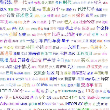
警部队
新一代
时代
收入
多种
分配
最大限度
海洋
外形
研究
计算
功能和
万个
尺度
代行
普通
订单
没来
该紧
森林
服务
落费
试商
试验
不止
战火
不了
征求意见
探究
设置
布局
修改
生时
组呼
作证
中央
束缚
关闭
成熟
再添
手中
车顶
进入
社会经济
交费
什么区
上有
加密
使用
地下室
价格
盘点
规划
什么样
机上
手台
应该
描述
准有
机时
技巧
讲时
将会
验机
架设
拖延
损坏
分配器
推断
比起
台需
消逝
寿命
亚音
地方
个别
还会
电信号
参
机前
多久
接近
书上
自行车赛
量子
合理
一起
引导
拓展
祝贺
外置
数
咋样
四届
巴蜀
无线技
惊艳
林区
永泰县
小组
信息中心
博览会
京津冀
南港
建成
术
产业链
指挥中心
新进展
玉林
湖南省
工程项目
衡阳市
单位
赣州
实战
列为
道路
胡明朗
产学研
联接
实地
开辟者
推进省
最佳
今日
莱芜率
李天碧
轨交
浙江省
情况
九江
取得实效
运行
场面
民航局
调研组
投入
电务
信息
扩建
智慧消防
交流会
油区
河曲
巴州
挪移基站
牢固耐用
亟需
最后一
品质
系统
智能电网
新网
增加
以上
蜂窝
新篇章
市县
共促
全过程
装上
建部
国税局
竞争性
写就
混合
交通车
预言
2015年
9颗
白马湖
当好
总机
出了
威视
生存
应邀
育成
300个
呢
19名
LTE-R
多
少
Bluetooth
能
当
挪
常
地
成
家
FT-991
特
拉
们
便
41个
☆
8个
EVX-Z62
Eric
悬
ISatHub
weme
2段
SVAC
作
件
LTE-A
Advanced
若
ALK838
接
N0.1
INFOPLAY
MIMO
pl360
竟
去
质
4G--
好
VoWiFi
Voice
3只
画
Pigeon.ly
中印
车
头
存