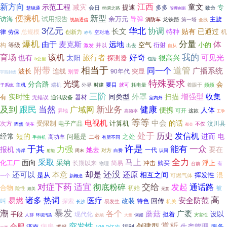
江西
新方向
童文
示范工程
减灾
提速
专
多多
会日
致命
慧锐通
丝绸之路
管理创新
便携机
新型
访海
试用报告
余万元
导弹
主旋
龙铁路
第一塔
消防车
视频通信
全线
华北
3亿元
协调
长文
贴有
已通过
特种
律
总规模
机
劳保
创新力
空对地
称号
爆机
分量
由于
体
麦克斯
远地
空气
构
等级
衍射
小的
并以
激发
出去
自从
我的
好奇
育场
该机
可见光
旅行者
也有
太阳
很高兴
探测器
5公里
包括
相当于
附带
同一个
道管
广播系统
连线
突显
波长
90年代
别管
宇宙射线
特殊要求
光缆
分合路
会
端机
外界
时建
要目
就可
着眼于
频频
主机
耗电量
子系统
三阶
外罩
增强型
收集
实时性
同类型
扫描
有
无错误
通讯设备
器材
室内外
及到
跟民
当然
广域网
新业务
健康
便携
人体
可开
异地
这款
高频率
工学
等等
电视机
中会
的话
受限制
计算机
次方
电子产品
汶川县
不仅
固然
使在
都会
处于
发信机
历史
经常
短的
进而
电
问题是
之处
二者
高功率
手持机
有所不同
于其
许是
能有
一众
力强
报机
要在
她去
一代
对方
白费
认同
海岸
射能
周末
全力
采取
马上
面向
采纳
化工厂
浮上
长期以来
冲击
购买
简易
物理
有
台前
却是
还没
还可以
本意
还原
相互之间
是从
挥发性
混
可燃气体
一个
新概念
对症下药
适宜
交给
彻底粉碎
发起
通话路
合物
初始
被
险性
媲美
无意
高
热词
易燃
诸多
医疗
安全防范
改装
回传
叫
探索
特色
易发生
机关
长沙
潮
暴发
各个
蘑菇
广袤
设以
手段
担着
现代化
人群
环境污染
必须
大量
例如
灾害性
突发性
赏析
创建型
合肥
生产管理
病房
服务
济南
福利
撑起
105.2亿次