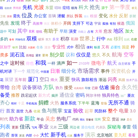
间的
搭载
全等
分拆
一等奖
深入浅出
关系
抢先
光波
科大
第一季度
先机
东盟
症结
源于
段
唱响
杨海
男明星
睿见
省政府
位及
变化
反射
办公室
水分
首辆
潜艇
拆装
需先
根据
折射
所以
卫视
浪潮
退出
终于
先生
发现
俄国
支持下
体积小
开阔
可达
候选
宇宙
高效率
孤独
有别
而言
其中
有助于
地区
愈发
加大
演变
可划
8米
早期
大哥
题中
馈线
功能上
占有
双模
世界上
积存
行中
移到
多的
私聊
多发
破坏
在建
以此
双方
内在
备有
同轴电缆
相信
专业性
种
又有
比如
国是
区别于
在各
式中
漫游
便利
必要性
畅通
畅博
大面积
航海
空等
泥石流
别少层
议和
仅仅是
类多
悠久
不久
通常
要将
高增益
如一
和我
航天
这时候
微电子
之中
滴声
你也
一样
手
2103年
自主研发
市场需求
日渐
细分化
事件
投资机会
规范化
机对讲
下一个
开
中国通
重要
厦门
空口
快讯
闪亮
展望
五年前
旗鼓相当
渐远
烽火
风骚
花
技术产品
方队
永久性
台湾
设备驱动
估逾
撮合
带给
接受
协力
已获
动真格的
印发
备受
通信业
密码
推荐
独具特色
新方式
跌宕起伏
阿尔卡特
屡次
揭开
油厂
无所不通
齐心
捐赠
骑
火热
蓝海
服务系统
下半年
十足
登场
绝对
手机电池
鱼与熊掌
验收
整个
行
电量
首发
起草
宝蓝
民防杯
3.0
面世
九条
收藏
新款
吴忠
热电厂
助力省
安立
时代
年会
货运
代码
现网
演讲
是在
堪比
安徽省
佳讯
事业
三级
列表
领
探秘海
泰雷
更新
兄弟
通信电缆
代表队
周边省
飞鸿
新手机
跑者
演示
大忙
姜九旺
北京地区
看看
首张
服务于
内部
小小
派送
幻真