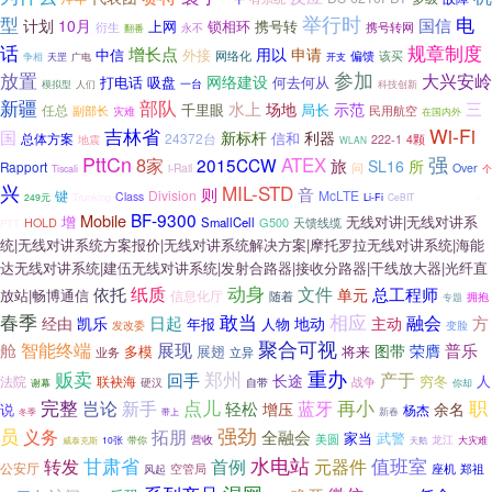
型
举行时
电
国信
计划
10月
上网
锁相环
携号转
衍生
永不
携号转网
翻番
话
规章制度
增长点
用以
申请
中信
外接
该买
网络化
偏馈
争相
天罡
广电
开支
放置
参加
大兴安岭
网络建设
打电话
吸盘
何去何从
一台
模拟型
人们
科技创新
新疆
部队
三
水上
场地
示范
千里眼
局长
任总
副部长
民用航空
灾难
在国内外
Wi-Fi
吉林省
国
新标杆
利器
信和
总体方案
24372台
222-1
4颗
地震
WLAN
PttCn
强
8家
ATEX
2015CCW
旅
所
SL16
Rapport
i-Rail
问
Over
Tiscali
个
兴
MIL-STD
LTE-Hi
则
音
键
Division
McLTE
Class
Trunking
-
249元
Li-Fi
CeBIT
BF-9300
Mobile
增
无线对讲|无线对讲系
HOLD
SmallCell
G500
天馈线缆
PTT
统|无线对讲系统方案报价|无线对讲系统解决方案|摩托罗拉无线对讲系统|海能
达无线对讲系统|建伍无线对讲系统|发射合路器|接收分路器|干线放大器|光纤直
动身
纸质
文件
依托
总工程师
单元
放站|畅博通信
信息化厅
随着
拥抱
专题
春季
敢当
相应
融会
日起
方
经由
主动
凯乐
年报
人物
地动
发改委
变脸
聚合可视
智能终端
展现
普乐
舱
图带
荣膺
多模
展翅
将来
业务
立异
重办
郑州
贩卖
产于
回手
长途
人
法院
联袂海
穷冬
战争
谢幕
硬汉
自带
你却
完整
点儿
新手
再小
职
岂论
蓝牙
轻松
增压
余名
说
杨杰
新春
冬季
带上
强劲
员
义务
拓朋
全融会
武警
家当
美圆
龙江
带你
营收
10张
天鹅
大灾难
威泰克斯
水电站
甘肃省
值班室
首例
转发
元器件
公安厅
空管局
座机
风起
郑祖