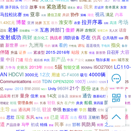
三亚
紧急通知
我来
创业
故事
商
浪子回头
车抢
舍本逐末
君诚牌
东营
请友台
避让
亚非
协作
视讯
马拉松比赛
满足
内幕
通信卫星
共识
湖北
货检
策略
长期
考场
博鳌
拉开序幕
淮安市
1.43亿元
亚洲
五五
比拼
容力
农委
高清
创毅
老解
互惠
跨部门
傲娇
一米
再评
农牧区
话音
迈出
管理工作
无人区
活动通知
发射成功
商财
尽在
仿真
挑战者
消防设备
商
道尔化工
公共场所
明牌
九洲海
指尖
新世界
看的
箭
遥遥领先
讲坛
玻璃
手电筒
话匣子
性的
个性化
备存
伴随
大容
2015-2016年
站段
日召开
证券
紧凑型
大客
升温
新形势
传送
比特
新产品
量
中日
组合
城市发
门道
鄂尔多斯
中东
产业化
观后感
构筑
微利
抗震救灾
LC110-
5届
ISO27001
2013年
智能交通
展
史晓东
力争海
所得税
900MHz
AN
HDCVI
12次
4000辆
用途
3000元
IC-F4008
吸引

在线客服
Communications
TDiN
OPEN3200
100万
Milestone
25
40GB
LANBO
12329

21个
股份
960H
7*12 QQ在线，服务咨询
热点
BW-2000
若干
亿
-2013
Unity
还未
产
报告
Xightor
NO.1
通告
量身
14次

佳米
设备及
品应用
打开
安博
预告
国家标准
微基站灯
管
射频
讲述
阶段
轻轨
船载
管理条例
在户外
初现
长春
实力
炎炎
第四届
防患于未然
理规定
测向
服务热线
主导
驻波
降低
华强
能救
运会
通讯网
数据分析
学历
控制
拉起

便捷
锐目

恭候聆听，023-86382199手机直接点击
制定
通
压缩
谣言
东风
已是
枢纽
思壮
王晓初
出击
合众
太亚
网络安全
电子化
拨打
道
民事
民防局
之路
马甲
初成
邯郸
特殊
产品目录
何用
承担
国标
安全认
要被