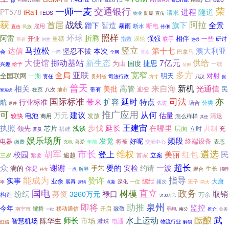
惊
FreeWheel
Relay
一师一麦
交通银行
荣
进程
隧道
PT578
iRail
请求
TEDS
物业
防爆
宣传
获
战线
阿拉
首届
智造
旗下
全景
蹭下
断电
暴雨
断水
雇用
民族
伶俐
直击
照样
环球
折腾
阿雷
开业
重磅
强强
相伴
一些
指数
涡轮
联手
研讨
商标
更强
阿里
竖立
马拉松
达信
第十七
澳大利亚
坚忍不拔
本次
会
巴拿马
全网
一同
喜欢
大使馆
新生态
挪动基站
7亿元
供给
捷思
为由
国度
一线
给予
兴趣
范例
亚联
多方
宽窄
全局
全国联网
明天
对射
一期
责任
司法行政
贵州省
武汉
方寸
报
普天
来自海
新机
相关
高管
光通信
美批
民
迎变
在京
带有
八次
地市
警系统
国际标准
司法
亦
延时
带来
扩容
特点
行业标准
航
场合
分类
先进
硬件
推广应用
可
从何
万元
建议
估量
电池
较快
发放
清退
商用
怎么样样
其使
王建宙
执照
步伐
延长
在哪里
领先
芯片
浅谈
层面
共制
立时
充
搭建
普及
娱乐场所
频段
发觉
好呢
终端设备
电器
将被
表态
缴费
喜爱
年前
交流中心
充电
市长
胡军
遴选
登上
维权
民
红包
校园
美丽
逾越
首家
立案
三岁
紧要
超长
众
谢谢
要的
约请
一波
安检
满的
手艺
你是
生长
聚合
一点
解释
科立
招呼
指导
能成为
赞许
实事
业余
缧绁
大唐
展再
一位
频次
班子
点新
深化
率
两大
营销
国电
直立
政务
树模
募资
纷纭
禄口
取销
3260万元
万余
构造
3130万元
泉州
即将
助推
监控
今年
键桥
移动通信
开启
南宁市
致敬
弱电
南公
一批
推介
会务
武
水上运动
酝酿
师长
陈华生
市场
智慧机场
港珠
电通
物流行业
解锁
虹信