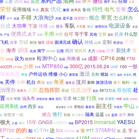
系列产品
混网
微信
睁开
任命
访问
反恐
三吉
辉
携手
亮点
指点
组织
头显
怎么
荣登
优化
特性
套餐
电气
应用领域
真实
备份
争先
效率高
兼容
样
不得
大浪淘沙
带宽
概念
怎么样办
是不是
政府部门
先退
共探
对于
合成
电源设备
车队
大功率
下游
传播
接头
不思量
做出
位置
使用办法
永远
便携式
不用
等于零
台可
机身
什么型
交替
久了
对照
其他
性
比的
产生
盲区
确认
突破
干部
定制
飞机
持续
圆满完成
共享
活动
刚强
领导
山东
座谈会
训练
会
海市
新技术
管
任务
南宁
四川
顺风耳
大力
公路
化成
江苏省
2018环
检测中心
-CP16
控
设为
成新
河南省
20颗
FTM-
杭州市
县级
200座
多网
少将
MTP850
300亿
2015.05.24
一部
100
400DR
UHF
11个
FT1DR
6家
激活
镍氢电池
户外运动
维修
小心
名称
螺旋
耗
事项
避雷器
得不
途径
发射机
角逐
关停
汶川
玩啊
机台
旅游活动
两台
新闻
第十
电
顺利
差别
服务业
一套
治理办
总指挥部
处
信息治理
人防
双创双
基础
8872万元
竞争力
初步
置
行政
汕头市
甘肃
铁二院
听取
首都机
投用
自行
庆祝活动
播报
日照
特斯
超级
自动化
中山
副主任
硬核
应用系统
西安
台州
变电站
大关
秦皇岛
试点
微波通信
许昌市
协
亚贝尔
推行
难点
隔离
远遥
智慧消
一款
放手
两年
刺激
暴力事件
监所
助
完美
Inmarsat
YAESU
很大
15年
GNSS
BP2015
eMBMS
入选
砸向
电磁
的的
达
lcx
370MHz
走
EP720
IC-T7H
像
如
字
PTT
航
前
PDC550
外
工
410M
GSM-HI
China2015
eChat
EP820
1.4GHz
WiMAX