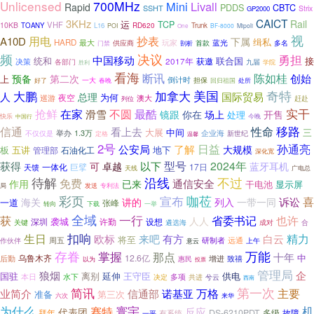
Unlicensed
700MHz
Mini
Livall
Rapid
PDDS
CBTC
SSHT
Strix
GP2000
CAICT
3KHz
Rail
运
TCP
VHF
10KB
TOANY
L16
RD620
Trunk
POI
BF-8000
Mipoli
One
视
抄表
用电
A10D
下属
缉私
HARD
最大
玩家
供应商
蓝光
首款
多名
门禁
剖析
决议
频
勇担
中国移动
统和
接
2017年
获邀
联合国
决策
九届
各部门
学院
胜利
看海
陈如桂
断讯
创始
预备
第二次
上
一大
倒计时
好了
担保
回归祖国
处所
春晚
大鹏
加拿大
美国
奇特
人
总理
国际贸易
为何
夜空
巡游
澳大
赶赴
列位
抢鲜
实干
在家
不圆
最酷
滑雪
你在
镜跟
场上
开售
处理
快乐
中国行
今晚
移路
信通
性命
看上去
大展
中间
三
1.3万
举办
企业海
新世纪
不仅仅是
定格
温馨
2号
日益
孙通亮
公安局
了解
大规模
板
五讲
地下
石油化工
管理部
深化宽
型号
2024年
获得
以下
可
卓越
蓝牙耳机
一体化
17日
天馈
巨擘
广电总
天线
待解
沿线
不过
免费
通信安全
作用
已来
干电池
显示屏
局
发送
专利法
彩页
宣布
咖莅
诉讼
喜
讲的
海关
列入
一带一同
一道
张峰
转向
下载
一举
全域
一行
获
省委书记
也许
人人
袭城
深圳
许勤
设想
关键
遴选海
成对
合
扣响
生日
白云
精力
欧标
来吧
有方
将至
周五
研制者
远通
上午
作伙伴
意云
存眷
掌握
万能
那点
十年
中
乌鲁木齐
12.6亿
增进
后勤
致禧
以为
惠民
投票
管理局
狼烟
企
国驻
离别
延伸
王守臣
供电
水下
本日
多项
共进
兮云
决定
西南
简讯
第一次
主要
万格
业简介
信通部
诺基亚
准备
第三次
来华
六次
为什么
机
寰宇
赛特
反应
代表团
拜年
DS-6210PDT
多级
故障
一平
有系统