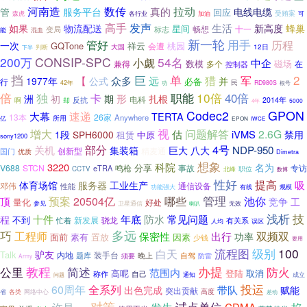
拉动
河南造
数传
真的
管
服务平台
电线电缆
回应
受贿案
森虎
各行业
加油
可
发声
高手
生活
如果
物流配送
新高度
蜂巢
星间
畅想
十一
变局
标志
能
混血
新一轮
用手
历程
管好
一次
GQTone
祥云
桃园
会遭
判断
大国
12日
下半
200万
CONSIP-SPC
54名
小觑
中企
数模
磁场
兼得
多个
在
控制器
挡
巨
单
2
猎
【
军
公式
众多
远
1977年
并
必备
行
民
42年
功
RD980S
根号
倍
职能
10倍
独
卡
40倍
期
形
洲
初
扎根
反抗
电科
2014年
啊
却
5000
4年
Codec2
GPON
大幕
速递
TERTA
13本
26家
Anywhere
所用
亿
EPON
IWCE
视
增大
估
问题解答
2.6G
iVMS
SPH6000
禁用
1段
租赁
中原
sony1200
关机
部分
4号
NDP-950
集装箱
巨大
八大
创新型
精麦通
国门
优质
Dimetra
想象
3220
科院
名为
V688
STCN
鸣枪
分享
事故
专访
eTRA
CCTV
北峰
职位
数博
性好
提高
吸
体育场馆
服务器
工业生产
邓伟
性能
通信设备
有线
规模
功能强大
预案
哪些
管理
20504亿
池你
顶
竞争
工
量化
好处
卫星通信
参见
无效
喇叭
浅析
技
防水
十件
年底
常见问题
程
不到
新发展
骁龙
忙着
有关系
人均
误区
巧
多远
工程师
保密性
双频双
出行
功率
面前
素有
置放
因素
少钱
要用
级别
100
白天
流程图
驴友
Talk
内地
装手台
晚上
题库
自驾
须要
防雷
Army
教程
办提
公里
简述
防火
范围内
高呢
登陆
取消
称作
自己
通知
问题
成立
全系列
投运
60周年
带队
出色完成
赋能
突出贡献
网络中心
高度
省
各类
差动
对策