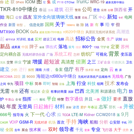
图
TrunC
还
获
ICOM
集
或
WRC-19
你
P118
DP405
它
CTChat
威泰克斯中继台
TKR-810中继台
公司
召开
建筑
开
陕西省
春运
壁垒
当地
警用
应用
在哪
新知
厂区
始
战友
室外全向玻璃钢天线
海口
电网
中心
公安
隆重
石化
专栏
关于
国网
给
。
事
但
有
信息化部
除
比
新
作业
新晋
窄
转型
助
150MHz
BOOK
高潮迭
MTX900
rd620中继台
GoTa
风景区无线对讲系统
威泰克斯r70中继台
招标公告
起
高达
金奖
生产
反对
建设工程
对讲机
造成
电梯
识别
楼宇对讲
定位
新品
定要
牌子
落地
苏州
弹出式
800个
中国
成果展
双号
13级
守护者
现状
标准
背景
系统工程
纺织厂
定向耦合器
可视化
变压器
无线对讲功分器
广场
怎样
增援
超短波
侦测
高清楚
之三
宁波
林业
交警
工矿企业
卫生
行政执法
无忧
有序
建立
信厅
云
进行
备案
定向
湖南
少的
按照
大楼
抢
、
原
技术部
同意
海能达rd980s中继台
无线电
源
22日
9000
WCDMA
无线对讲系统产品规格书
广告
技术
项目
上海
行业
中标
科技
发布会
即时
简单
组网
华为
智能
之间
设备
还有
电力
无需
巴西
北美洲
企业
和源通信
防
专用
笔记本
有事好商量
国家
做好
直放
平台
指挥
数字通信
并且
要求
护
特警
牛首山
全省
栎社
一路
14号
站
材料
并被
年度
无管局
日起施行
志军
渗透
部长
年春运
新标
爱护
一类
心求
9月
下一代
666号
火
CCW2018
LTE-M
报导海
拟
Kidner
落
TCCA
手持
海峡
分析
GSM-R
船舶
神
首次
VOIP
公安部
无线对讲
机场
CAGR
手机
双时
领导者
专业
秘
全国
技术展
千元
大于
飞行器
展会
去年
优势
变身
大
低价