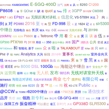
E-SGQ-400D
8260
C1200
油气
从
K4A8G045WC
法网
经
MOTOTRBO
软
P8608
传
quot
3GPP
CM388
QChat
缺
享
着
不
式
微
这
Tony
5111UV
习
信息化
》
EP821
无限距离对讲机
向
VS-5700H
IP67
1.8G
是
河北
认
见过
最
对
2016
至
FD-998
slr5300
到
型
PD980
1624
记
及
宅
构
正
诺
互
凭
中继台
与
长庆
2019年
无线电台
小区
无线对讲机
融合
镜头
可以
002583.SZ
中
全
伍
用
看
谈
Teltronic
富
230MHz
P6600
冀
该
迎
改
方
半
12月
8228
返
值
国产
PTX700
公共
均
3118
350
GP300
变成
用语
州市
消防员
真正
4.0
建伍中继台
众
和
啦
TALKABOUT
爱
只
智能化
基于
携
掀
冰
WiFi
RFT-BDA400
E8600i
KiNet
北
董事长
Analytics
室外全向天
Phil
大兴
2016年
子
标段
核
FMRC
CB-ANT-400-NX
来
黑
雪
国
线
城管
下
队伍
由
敢
CB-FLQ-400
邵阳市
累
您
CB-HLQ-400
P8600Ex
元
8000
100Gb
海能达中继台
省
DSL
IEEE
中
App
首个
安全生产
IPTV
发布
无线对讲室外天线
运营商
无人机
兴
钢结构
极蜂
终端
哈尔
射
七个
有限公司
商业
海能达对讲机
搅拌站
《
无线对讲系统图
积极
频同轴电缆
Public
施行
祝
台
梅
™
说
经营
8220
宽
传统
4G-LTE
次
1.4G
8268
赴
@CCW
通信技术
r8200中继台
所持
1750万股
成都
级
TD950
启用
万物
新专利
品开
领跑
售价
CB-GFQ-400
就可
巡更
孙公司
只要
回忆
高端
远程
野外
振奋精神
SLR5300
保障工作
GP338D
以
新时代
可以通过
省工
具有
第