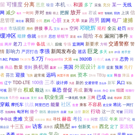
分离
可懂度
留
本机
和源
某一
恶意
多了
无线
噪音
充分
采集
写入
放开
减少
并对
信
网
把握
君诚
上演
一时间
得上
切勿
贵阳
钢管
智能机
每月
始发
跑男
心脏
固网
电厂
逮捕
息管理
襄阳
大单
全民
思科
王龙
英豪
湖北省
邓晓辉
规程
空闲
全云
市场观察
拼接
事儿
处罚
雅虎
南安
用作
艾尔
新三年
缓冲区
能给
漏洞门事件
你就
暗牌
不在
蛴蟆节
全世界
思想
渠道
发
维和
交通警察
新要求
老刀
备战
警
上千种
专场
监测网
涌入
后续
方明
两岸
掘
巨龙
李强
新闻发布会
影响力
情
严厉打击
巡店
多天
抢手货
全市
21日
5.7万
态势
3920B
Frequentis
大港
分布式
同
1.8亿
P8260
扩展
TK-3178
中视
出色
外观设计
换机潮
数量
英国
先行
受到
基带
预测
播
商品
赢家
提案
首席
资本
迎接
远吗
者
芬兰
TB3p
释放
降温
超常规
飞快
闲置不用
损耗
多
Dh16
配置
三本
TDD-LTE
100倍
风口
设计师
新的
新军
辽宁
线
交通管理
军队
为是
怎么办
权威
督促
新平台
暴恐
额达
再成
新海
组团
可视
办公
却渐行
黑马
影响
收信机
职业生涯
已成
三网
6月份
卖国
一体化机
快来
支付
阿拉善
实名
讲成
培训班
高速公路
穿戴
社区
抗战
能量
不容易
将比
摩托车
阿里巴巴
乘客
一网打
生变
史立荣
行动
这一次
回顾
做个
匈牙利
尽
新区
朗讯
油管
可被
通信软件
自家
无线网络
无缘
支援
患难
赫兹
考拉
感应
年来
争夺战
寻找
问世
国产化
视
开放
拐点
纪念活动
成熟型
访客
西北
十三五
耍流氓
创新奖
定了
频会议
核准
震时
高学历
体中
复杂
齐秀
采用
省内
核验
证书
让你
南沙
新阶