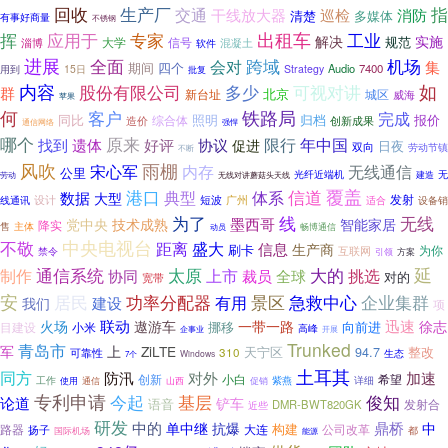
回收
生产厂
交通
指
干线放大器
巡检
消防
清楚
多媒体
有事好商量
不锈钢
出租车
挥
应用于
专家
工业
解决
实施
规范
大学
信号
淄博
混凝土
软件
进展
机场
全面
跨域
会对
集
期间
四个
Audio
7400
15日
Strategy
用到
批复
内容
可视对讲
如
股份有限公司
多少
群
北京
新台址
城区
威海
苹果
何
客户
铁路局
完成
照明
归档
报价
同比
综合体
创新成果
造价
通信网络
强悍
原来
哪个
好评
限行
年中国
找到
遗体
协议
促进
日夜
双向
劳动节镇
不断
雨棚
风吹
宋心军
内存
无线通信
公里
光纤近端机
无
建造
劳动
无线对讲蘑菇头天线
港口
覆盖
信道
典型
体系
数据
大型
发射
线通讯
设计
短波
广州
适合
设备销
为了
线
无线
墨西哥
党中央
技术成熟
智能家居
降实
主体
售
畅博通信
动员
不敬
中央电视台
盛大
距离
信息
生产商
刷卡
为你
禁令
互联网
引领
方案
延
太原
制作
通信系统
上市
大的
协同
挑选
裁员
全球
对的
宽带
安
居民
景区
急救中心
企业集群
功率分配器
有用
建设
我们
项
联动
一带一路
迅速
徐志
火场
遨游车
挪移
向前进
目建设
小米
高峰
企事业
开展
Trunked
青岛市
军
上
ZiLTE
天宁区
94.7
整改
可靠性
310
生态
Windows
7个
土耳其
同方
防汛
对外
加速
创新
小白
希望
紫燕
工作
使用
通信
详细
山西
促销
专利申请
今起
基层
俊知
论道
铲车
语音
DMR-BWT820GK
发射合
近些
研发
鼎桥
中的
单中继
抗爆
中
构建
公司改革
路器
大连
扬子
国际机场
都
能源