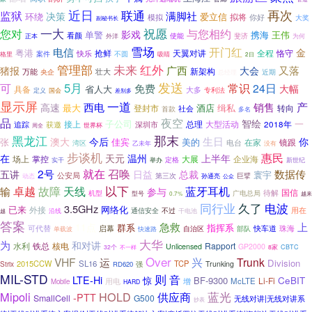
近日
再次
监狱
联通
满脚社
决策
环绕
爱立信
拟将
模拟
你好
大奖
副秘书长
一大
您对
祝愿
与您相约
影戏
单警
携海
王伟
看颜
正本
使能
斐济
为何
外洋
雪场
开门红
电信
金
粤港
抢鲜
快乐
天翼对讲
全程
恪守
案件
不圆
格里
吸睛
2日
管理部
未来
红外
广西
又落
猪报
大会
新架构
壮大
万能
央企
总经理
近期
发送
可
5月
常识
24日
免费
大幅
省人大
具备
大多
专利法
国会
定义
差别多
显示屏
一道
销售
产
西电
高速
最大
酒店
缉私
登封市
转向
社会
首款
多名
品
夜空
智绘
子公司
一
接上
总理
大型活动
2018年
获邀
追踪
深圳市
周全
世界杯
那末
黑龙江
生日
澳大
今后
你
张
佳宾
美的
在家
镜跟
电台
湾区
乙未年
没有
步谈机
惠民
在
天元
温州
上半年
掌控
大展
企业海
场上
实干
定格
举办
新世纪
2号
就在
召唤
五讲
数据传
日益
总裁
寰宇
公安局
巨擘
第三次
孙通亮
动态
公众
卓越
以下
蓝牙耳机
故障
天线
输
参与
待解
国信
机型
广电总局
型号
0.7%
越来
同行业
久了
电波
3.5GHz
已来
网络化
外接
不过
用在
通信安全
干电池
沿线
越
答案
急救
上
11点
群系
指挥系
启幕
快车道
珠海
可代替
自治区
单载波
部队
快速路
大华
为
和对讲
水利
核电
Rapport
铁总
Unlicensed
GP2000
32个
8家
CBTC
不一样
Over
VHF
运
兴
Trunk
Division
2015CCW
SL16
TCP
Strix
强
Trunking
RD620
MIL-STD
则
音
LTE-Hi
BF-9300
CeBIT
惊
Li-Fi
增
McLTE
用电
Mobile
HARD
Mipoli
蓝光
HOLD
供应商
-PTT
SmallCell
G500
无线对讲|无线对讲系
抄表