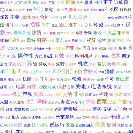
解除
不了
降
思维
订单
四大
利用
火灾
冲刺
普通
电信业务
战火
最快
落低
生时
地
什么区
探究
行政村
一员
择物
三条
规划
须知
该紧
设置
关闭
车台
组呼
打出
合同
搞混
进入
盘点
不要
社会经济
场景
拖
手中
加密
替代
使用技巧
价格
损坏
祝
珍藏
准有
延
讲时
汽车
验机
之歌
到了
容易
保证
含义
号新
你我
菜鸟
您
热情
座谈
十大品牌
世界各地
晋级
途聆
新增
供应
担负
照片
世纪
250小时
链路
胜
祝辞
调解
重点
缅甸
重特
波兰
协会
教师
条记
调试
杭州
队员
累坠
过
验
司亚
理会
集中
整体
高性能
1.15亿元
一封
中国特色
惯例
杜涛
共创未来
述及
超高速
有效
可靠
操作性
法案
证
挑战
检测机构
网速
方式
模式
惊险
检测
机收
跨省
区别
先转
官职
新频率
将成
启动
深入
执行
终身
引汉济渭
传输
单工
风吹雨打
渔船
制式
爱好者
不怕
足步
优点
明年
求救
民用
举行
差不多
检修
许可
自己的
机能
呼号
音静
情景
分为
连接
办法
注意
抗衡
人员
群体
户外
电话系统
比较
电源
何在
关键点
保密
类型
组成
越高
思量
才干
越好
非标
串频
佩戴
交纳
机会
福建省
考虑
这么
那个
闪耀
无线电波
不注意
合法
收到
详解
载波
西藏
举措
频点
记
火腿
卫星
互相
外部
跟短
无法
通用
开机
警务
大平台
新领域
得
无锡
齐聚
彰显
质量检验
出席
第十一届
资
专注
确保
干线
示范基地
加入
移交
力争
治理
金
交通安全
仪式
曲靖
驱动
深耕
坚持
装财局
承载
试运行
配网
运输部
技术标准
安徽
机构
空港
规模化
融入
企业级
采
发电
一剑
开创
简约
权力
提出
行业进展
约束
下一
11号
油