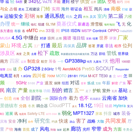
轻
342亿
供货
团队
华
楼宇
空地
遭到
福
54所
要
VoLTE
不能
轻巧
清晰
公开
南极
相互
门铃
与众
实用
海外
阅兵
占领
听证会
工程建设
星光
清移
打破
议
彩钢
通讯系统
第二届
运输安全
室内
之四
六楼
海事
码头
及其
事
作为
办理
奠基仪式
化
继续
飞
统一
滑雪板
新遴选
无
SL1M
组建
喻红
每时每刻
eMTC
33项
IP68
间
ISDN
OPPO
MSTP
Control4
东方通信
有极
各
IPv6
India2020
中继台
厂家
4.5G
世界
频谱
项目组
MUSA
评测
琼州
对讲
占用
结果
采购
环境
占其
最后
品牌
蒙山
打通
位列
非法
高保真
签署
开庭
程序
工厂
涉及区
松下
疏散
管线
之美
万达
世界级
群组
再受
去看
和源通信室内全向吸顶天线
四家
他用
GP338lkp
南方
制造业
筹备
7天
航空
一个
6月
九寨沟
1000部
监测
GP328
SCOUT
办
Pre5G
1号
2.6GHz
AeroMACS
话
报警
Responder
总站
四川省
III
电离层
怎
8月
M-ICT
TE30
MOTO
28181
700M
盒
1.8GHz
FPGA
遇
NFC
对话
频
军
5GHz
速发
年薪
4FSK
产业
炼成
保障
组图
解密
广东
5100
变革
互联
南京
产量
别的
赠言
五一
基站
民
室外
护航
功能
批发市场
走了
瓦房
之
剧院
云南省
全创
着力
也不
加快
国际合作
创造
一种
行将
机场建设
一
CloudPTT
18.1亿
19日
景德镇市
Hytera
分路
耦合器
冬奥
轻易
复兴
多大
弱化
MPT1327
装备
抖音
巡展
讯
Safety-LTE
城市
屏幕
8日
而
地震局
eLTE-DSA
共同发展
研究生
净利
害了
快速
战略
厅
安全
滨海
大咖
约谈
凉山
合作
廊坊
窄带
成为
风电
里
方面
产物
成了
光纤
海南
首批
起来
冬奥会
到场
辐射