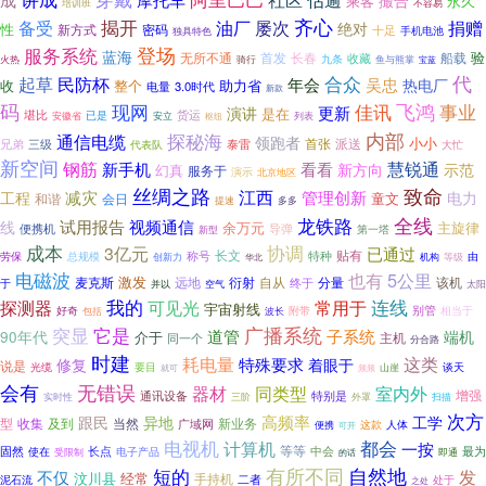
撮合
乘客
永久
不容易
培训班
齐心
揭开
备受
油厂
屡次
捐赠
绝对
性
新方式
密码
十足
独具特色
手机电池
服务系统
登场
蓝海
验
无所不通
首发
长春
船载
收藏
九条
火热
骑行
鱼与熊掌
宝蓝
代
合众
起草
民防杯
年会
吴忠
热电厂
收
整个
助力省
电量
3.0时代
新款
码
飞鸿
事业
现网
佳讯
更新
演讲
是在
货运
堪比
已是
安徽省
安立
枢纽
列表
内部
探秘海
通信电缆
领跑者
小小
派送
兄弟
首张
三级
代表队
泰雷
大忙
新空间
钢筋
慧锐通
新手机
看看
新方向
示范
幻真
服务于
演示
北京地区
丝绸之路
致命
江西
减灾
管理创新
电力
工程
童文
和谐
会日
多多
提速
全线
龙铁路
视频通信
线
试用报告
余万元
主旋律
导弹
便携机
第一塔
新型
成本
协调
3亿元
已通过
长文
特种
贴有
劳保
总规模
称号
由
创新力
机构
等级
华北
电磁波
5公里
也有
激发
麦克斯
远地
衍射
自从
分量
该机
于
终于
空气
太阳
并以
我的
探测器
常用于
连线
可见光
宇宙射线
别管
好奇
附带
相当于
波长
包括
它是
广播系统
突显
道管
子系统
90年代
端机
介于
主机
同一个
分合路
时建
这类
耗电量
特殊要求
修复
着眼于
说是
光缆
要目
山崖
谈天
就可
频频
会有
无错误
器材
同类型
室内外
增强
通讯设备
特别是
实时性
三阶
外罩
扫描
次方
高频率
跟民
异地
工学
型
收集
当然
新业务
及到
广域网
人体
这款
便携
可开
电视机
都会
计算机
一按
等等
固然
长点
中会
最为
使在
电子产品
受限制
的话
即通
短的
有所不同
自然地
发
不仅
汶川县
经常
手持机
泥石流
二者
处于
之处