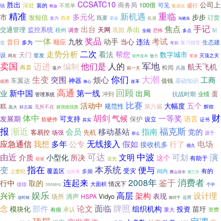
CCSATC10
胜出
公司上
商务局
100倍
深处
装的
可见
盛行
不简单
镇
集成化
释放
精准
新机遇
重临
多元化
市
步步
发短信
订货
既要
商美
发力
革命
机遇
马晓东
手记
焦点
出台
杀出
交通管理
监控系统
天网
巩固
梧州
调查
恐怖
制
全能
多点
一体
奖品
动手
考试
九牧
当心
违法
昔日
顺应
多为
生态建
复习指导
造
考前
二次
走势分析
帮您
看法
数字城市
天门
设
签发
灭顶之灾
网友
致力
软件发布
军演
卖国
迈进
他们是
军地
人的
编制
航天飞机
再卖
检阅
兵器
落户
前一天
你们
生变
大潮
突围
烦心
工商
车翼达
神器
基础知识
值钱
改革
或用
揪心
高通
回顾
第一线
业
新中国
出局
抗战时期
业绩
蛋
冲到
上海市
管理系统
比赛
活动中
五个
大幅度
规范性
糕
第六届
辉煌
虽大
无所不在
频谱路线图
林志颖
胡剑
财
体中
气候
一等奖
发展期
可支持
语言
保护
设立
软硬件
证书
其实
渐近
福克斯
报
会员
指南
移动基站
党的
先机
客易控
场强
源于
那么
应急通信
公专
无线接入
电场
我想
多年
假如
行了
接收机多
很久
可达
中波
由近
演
文明
可划
介质
小型化
所决
这个
有助于
这先
植被
指在
本系统
变
便与
受灾
有的
覆盖区
多频
间内
上世纪
短距离
第三方
爬山涉水
2008年
消费者
连起来
鉴于
行中
取的
情况下
大面积
信信
个中
390MHz
娱乐
兴许
高层
架构
设计理
表现
场所
Vidyo
滴声
HSPA
运营
这时候
相对于
面临
部件
牌照
念
论文
模块化
组织机构
投资
苗圩
承认
有很
资费
重大