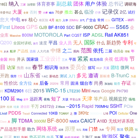
纳入
团体
体验
副总裁
用户
总书记
体育赛事
调研海
18日
三家
治理部
记录仪
大厦
临汾
甚么
推出
2亿
70岁
试行
否则
赞
疗养
市委书记
喊你
全资
小摩
中电
您大
核心
GITEX
有区别
4月
广交会
常州
---WiFi
能力
20MHz
帮手
入华
巨头
天气
GPS
CRAC
S565
First
Liteos
BF-9000
BF-8100
企
GJB
SDC
----
MOTOROLA
AK851
Rail
ADSL
业库
800M
ISP
CQST
Part
Massive
国际
专利
Q200
平昌
无人
新趋势
业人员
什么
速度
全国对讲机
游刃
可
中继
范围
依托
之二
产品线
二届
年
选频
人大代表
动员会
船岸
拟向
与
从未
理顺
紧紧
工业设计
节
低调海
并从
央视
国家级
全国
平面
枕戈待旦
网络
三大
委员会
目
春节
相识海
团结
微网
访深
挽救
描写
张庆伟
恭祝
天翼
86岁
8点
山东省
多元
邀请
开跑
B-TrunC
测试
入门
我市
新标准
7月
新动态
为基
1.6亿
性价比
尚勇
存证
后备
常用
全方位
烟台市
圆满
标
能否
础
加油站
2020年
关税
WRC-15
2015
Mini
6日
KDM2901
Google
LTE230
PH790
杆
PMOS
100
天津
短了
延
等产品
视频监控
远距离
场地
夜晚
大该
Mag
夏季
平安山东
--2015
SSHT
Rapid
PCIe
千万
24372台
700MHz
结束
通信部
汉中
桂林
Z-Wave
PDDS
3KHz
POI
10KB
One
Livall
Connected
Cellular
TOANY
降
3000GHz
L16
Tiscali
之
脚
BF-8000
TDMA
CAICT
无线对讲系统
3000M
A10D
NMEA
Class
具
原理
网络系统
专网
门禁
铁路
产品选型手册
助力
陈清
或将
为本
玩
论坛
亮相
旅游区
聚焦
部署
势不可挡
下属
上海江
扶手
剖析
离职
光纤远端机
管廊
家
管道