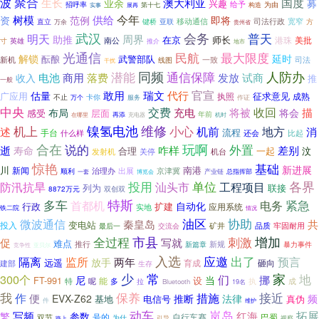
聚合
波
国度
生长
澳大利亚
业余
募
兴趣
给予
招呼率
第十七
为由
实事
展再
构造
今年
树模
范例
供给
资
即将
司法行政
宽窄
键桥
移动通信
直立
亚联
方
万余
贵州省
武汉
会务
明天
普天
助推
周界
在京
师长
港珠
美批
南公
寸
英雄
推介
地市
光通信
民航
最大限度
解锁
延时
武警部队
酝酿
司法
新机
线图
一致
干扰
同频
潜能
通信保障
人防办
电池
商用
落费
发放
试商
收入
推
一般
官宣
敢用
瑞文
代行
估量
广应用
征求意见
执照
成熟
卡你
不止
万个
服务
作证
中央
交费
充电
收回
将被
描
布局
将会
感受
层面
年前
再添
充电器
在哪里
机时
镍氢电池
机上
维修
小心
地方
机前
述
消
流程
手台
什么样
还会
比起
合在
说的
玩啊
外置
逝
咋样
差别
寿命
合理
一起
汶
发射机
关停
机台
惊艳
基础
新进展
川
南港
新闻
治理办
出展
京津冀
顺利
总指挥部
产业链
一套
博览会
投用
各界
单位
防汛抗旱
汕头市
工程项目
列为
联接
8872万元
双创双
特斯
多车
首都机
紧急
电务
自动化
行政
扩建
应用系统
实地
铁二院
情况
油区
协助
微波通信
秦皇岛
共
变电站
投入
矿井
最后一
交流会
品质
牢固耐用
增加
市县
刺激
全过程
写就
促
难点
推行
新规
新篇章
暴力事件
竞争性
亚贝尔
入选
应邀
出了
隔离
监所
预言
两年
放手
远遥
育成
砸向
建部
生存
少
常
家
300个
地
们
挪
当
尼
FT-991
设
能
特
呢
多
执
成
拉
Bluetooth
19名
我
保养
接近
作
便
措施
法律
频
EVX-Z62
推断
基地
电信号
真伪
件
维护
动车
岚岛
拓展
繁
写频
红海
参数
号的
自行车赛
双节
巴蜀
为什
引导
视察
路上