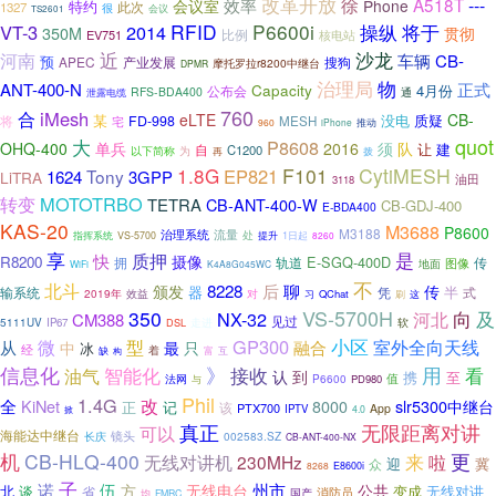
改革开放
徐
A518T
---
会议室
效率
Phone
特约
此次
1327
很
会议
TS2601
RFID
P6600i
操纵
VT-3
2014
将于
350M
贯彻
比例
EV751
核电站
近
沙龙
河南
车辆
CB-
预
APEC
产业发展
搜狗
摩托罗拉r8200中继台
DPMR
治理局
物
ANT-400-N
正式
Capacity
4月份
公布会
RFS-BDA400
泄露电缆
通
760
iMesh
合
eLTE
CB-
某
没电
FD-998
质疑
将
MESH
宅
960
iPhone
推动
quot
大
P8608
OHQ-400
单兵
2016
须
队
让
建
自
C1200
以下简称
为
再
拨
1.8G
F101
CytiMESH
EP821
Tony
1624
3GPP
LiTRA
油田
3118
MOTOTRBO
转变
TETRA
CB-ANT-400-W
CB-GDJ-400
E-BDA400
KAS-20
M3688
P8600
M3188
治理系统
流量
处
1日起
指挥系统
VS-5700
提升
8260
享
是
质押
快
摄像
R8200
E-SGQ-400D
拥
轨道
传
图像
地面
WiFi
K4A8G045WC
不
北斗
8228
后
聊
传
颁发
器
输系统
凭
半
式
2019年
效益
对
QChat
这
习
刷
VS-5700H
350
向
NX-32
及
河北
CM388
见过
5111UV
IP67
DSL
走进
软
微
GP300
小区
型
室外全向天线
从
融合
中
最
只
冰
经
着
缺
富
互
构
信息化
》
接收
用
油气
智能化
看
认
到
携
至
值
法网
与
P6600
PD980
Phil
1.4G
改
全
KiNet
slr5300中继台
8000
正
记
该
PTX700
App
IPTV
掀
4.0
真正
无限距离对讲
可以
海能达中继台
镜头
002583.SZ
长庆
CB-ANT-400-NX
机
CB-HLQ-400
来
更
啦
无线对讲机
230MHz
迎
众
冀
8268
E8600i
子
伍
诺
州市
无线电台
公共
谈
方
变成
无线对讲
北
省
消防员
均
国产
FMRC