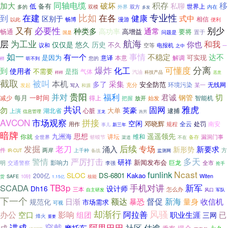
同轴电缆
积存
移
加大
破坏
私聊
低
备有
世界上
双模
外界
双方
内在
多的
多发
在建
比如
专业性
在各
到
健康
式中
区别于
相信
畅博
漫游
便利
以此
又有
必要性
别少
种类多
通常
高功率
畅通
高增益
要将
置于
问题是
国是
为工业
航海
层
和我
悠久
你也
仅仅是
历史
不久
议和
电报机
空等
一
之中
如一
事情
不稳定
有一个
达不
是因为
可实现
意译
本意
解调
您的
样
听不到
分离
爆炸
可懂度
化工
到
使用者
不需要
是指
气体
汽油
科技产品
样样
恶意
截取
被叫
本机
采集
多了
安全防范
环境污染
无线网
充分
某一
发起
写入
和源
贵阳
并对
福利
切
君诚
钢管
每月
一时间
减少
得上
智能机
把握
放开
始发
共识
雅虎
勿
固网
英豪
大单
湖北省
心脏
上演
逮捕
信息管理
王龙
跑男
AVCON
市场观察
拼接
空闲
邓晓辉
南安
用作
规程
全云
处罚
事儿
新三年
暗牌
思想
遥遥领先
你就
九洲海
讲坛
维和
漏洞门事
全世界
蛴蟆节
渠道
备存
不在
后续
老刀
发掘
专场
涌入
新要求
新形势
件
两岸
上千种
方
IR-CUT
备战
监测网
警情
多天
严厉打击
研祥
新闻发布会
影响力
巨龙
明
交通警察
全市
李强
抢手
Ncast
funlink
SLOC
DS-6801
Kakao
200亿
Witen
货
10转
核能
SAFE
1.15亿
TB3p
新军
SCADA
手机对讲
Dh16
设计师
怎么办
三本
军队
自主研发
风口
下一个
新海
额达
督促
日渐
暴恐
量身
收信机
规范化
市场需求
可视
却渐行
风骚
阿拉善
办公
影响
空口
组团
职业生涯
已
三网
烽火
重要
讲成
阿里巴巴
穿戴
估逾
社区
成
摩托车