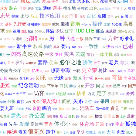
顶层
定调
突发事件
大多数
提案
扑灭
改善
高
阻碍
质量
时期
最高
中国挪移
选手
装在
携车地
出色
速发
通联
容量
分布式
针对
实际
声明
为人
清单
还是
满脚
态势
技术应用
百亿
止步
而非
集团
马上
提前
证照
发
赢家
英国
首席
静噪
操作
雷雨
高要
先行者
迎接
文
基带
使用说明
欧姆
之前
覆盖率
10公里
一段时间
求
TDD-LTE
多线
辽宁
催热
降温
运用
康威视
国际会议
那些
遇见
配置
5000元
王
另一种
方针
招聘
标准化
为是
击败
新的
三项
进出口
全自动
监控产品
者
你会
已射
新平台
权威
袭击
一致性
揭晓
快讯
围绕
黑马
线路
房地产
成长
一步
再成
高速公路
实名
云端
闪亮
中级
一体化机
6月份
旅行
支付
惠及
规律
快来
必争之地
套路
老兵
促车
骄傲
发出
救灾
国
护卫
卫士
谢飞
应用技术
抗战
史立荣
张政
想要
将比
务院办公厅
能量
亿美元
一轮
跌宕
推荐
一网打尽
落幕
行动
可被
朗讯
无缘
新区
起伏
争夺战
匈牙利
油管
这一次
无线网络
做个
自家
倒逼
患难
纪念活动
开放
寻找
问世
国产
下半年
感应
赫兹
考拉
拐点
面世
支援
年来
访客
定了
核准
齐秀
化
西北
耍流氓
十三五
成熟型
高学历
创新奖
震时
全等
视频会议
关系
深入浅出
间的
采用
分拆
复杂
让你
南沙
省政府
新阶段
核验
搭载
省内
姜九旺
消防车
唱响
睿见
东盟
卫视
抢先
第一季度
光波
杨海
空对
男明星
科大
症结
办公室
需先
变化
反射
根据
所以
爆机
路
拆装
出去
地
浪潮
首辆
位及
潜艇
水分
退出
体积小
孤独
先生
发现
体育场
高效率
而言
开阔
宇宙
折射
小的
支持下
候选
很高兴
题中
大哥
俄国
愈发
早期
功能上
占有
地区
8米
有别
其中
馈线