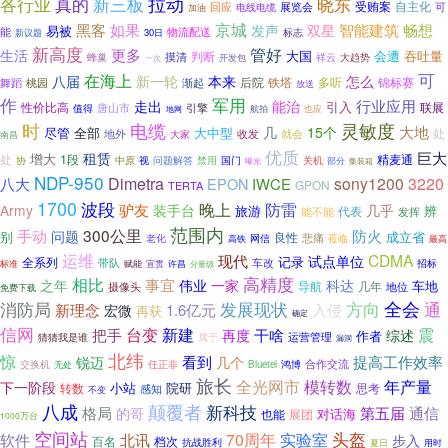
各行业
真的
新三板
拉动
晓东
受贿案
自主化
可
回应
展览会
电线电缆
加油
京城
黑客
如果
发声
智能建筑
畅想
双星
易被
能
物流配送
新议题
30日
标志
新高度
更多
管好
生活
大国
会遭
吞吐量
摸清
判断
大趋势
蜂巢
开发包
祥云
一次
可
在海上
本来
八届
新一轮
怎么
后院
铁塔
多听
锦标赛
舞蹈
桃园
渐起
放送
作
军用
行业应用
走出
能治
引入
性价比高
联展
唐山市
引擎
值得
航拍
也应
地网
时
电缆
灵敏度
大地
几
15个
尽管
全部
大中型
处
地外
收发
就会
大家
南昌
优质
巨大
租赁
增大
处
1段
精麦通
中原
关机
协
视
问题解答
禁用
国门
部分
曝光
集装箱
NDP-950
Dimetra
sony1200
3220
八大
EPON
IWCE
GPON
TERTA
1700
波段
晚上
防雷
驴友
Army
装手台
几乎
旅游
辨
代表
能不能
发挥
范围内
300公里
手动
防火
问题
别
成立省
良性
悲痛
老化
高铁
网信
莅临
最高
运维
现代
CDMA
试点单位
记录
全系列
带队
车改
标准
宣贯
招标
赋能
许昌
分量级
高精度
相比
事宜
之年
伟业
一家
科达
车地
导航
几年
地位
摄像头
免费下载
方向
全会
消防局
发展现状
通
新理念
入侵
宏微
1.6亿元
再获
确定
信网
把手
台变
新建
干啥
震
再度
综述
作者
运营管理
猜猜我是谁
属于
漏洞
北纬
惊
提高工作效率
看到
锐迈
几个
鸿博
合作交流
交换机
无处
任正非
Bluetel
旅长
全光网市
模转数
年产量
下一阶段
小站
院研
转数
思考
感知
不变
八成
颠覆者
新科技
第五届
格局
通信
的哥
对话海
展团
也能
1000万台
空间站
头盔
实验室
70周年
软件
北讯
步入
百名
档次
抗战胜利
夏日
用时