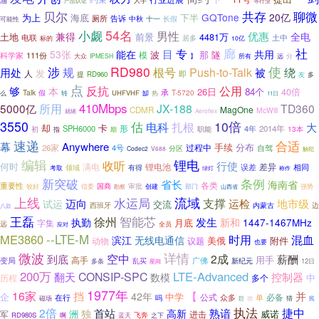
人手
等行业
产品认证
聊微
贝尔
共存
GQTone
20亿
为上
海底
下半
告诉
厕所
中秋
十一
长假
可能性
54名
小觑
男性
优惠
全电
兼得
土地
前景
4481万
电联
居多
土中
标的
10亿
社
专
廊
目
53张
能在
共用
波
那
隧
111份
模
科学家
】
远
大众
IPMESH
所有
分
RD980
使
涉
规
根号
绕
Push-to-Talk
被
用处
发
人
即
提
RD960
友
多
点
反抗
公用
够
本
26日
84个
40倍
Talk
假
承
T-5720
UHFVHF
热
么
转
缷
11日
410Mbps
5000亿
所用
JX-188
TD360
MagOne
CDMR
McWill
就绪
Aeroflex
3550
10倍
估
电科
扎根
大
却
卡
形
SPH6000
4年
2014年
13本
初
职能
指
期
速递
合适
幕
Anywhere
手续
分布
过程中
26家
4号
自驾
分区
Codec2
V688
触犯
编辑
锂电
收听
行使
何时
锂电池
差异
满电
误差
相同
领域
有得
考取
绿灯
称作
新突破
条例
省长
海南省
各类
重要性
国商
较好
审批
部门
强势
信委
勘察
创建
山西省
上线
水运局
流域
支撑
迈向
运检
地市级
试运
交流
内蒙古
边
西班牙
八款
智能芯
王磊
徐州
执勤
发生
新和
1447-1467MHz
月底
字集
远
应对
全员
ME3860
--LTE-M
混血
时用
滨江
无线电通信
美俄
动物
附件
议题
也要
详情
微波
空中
2成
薪酬
到底
用手
高手
变局
广佛
乱买
新纪元
12日
多条
星间
200万
LTE-Advanced
CONSIP-SPC
翻天
控制器
数模
中
历程
多个
1977年
16家
挡
【
并
42年
企
中学
公式
必备
在行
众多
单
吗
磁场
巨
功
猎
民
执法
2倍
捷中
首站
高新
熟谙
独
洲
威诺
军
进击
RD980S
蓝天
飞奔
啊
之下