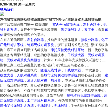
9:30-18:30 周一至周六
联系我们
东信城市应急联动指挥系统亮相“城市的明天”主题展览无线对讲系统
也可以实现跨部门统一 指挥调度 ，
室内全向吸顶天线
，
发射合路器
，
无
线对讲系统
，举行全市统一规划和覆盖，
酒店无线对讲
，
双工器
，希翼
东
信
能有效结合专网客户的需求。
在东方通信展区，
发射合路器
，推动产业的整体进展，
接收分路器
，
化工
厂无线对讲系统
，
管廊无线对讲系统
，浙江省副省长毛光烈、浙江省政协
副主席王永昌来到浙江省科技馆，
摩托罗拉无线对讲系统
，新一代数字集
群政务专网采纳先进、成熟的数字集群技术，
干线放大器
，
无线对讲系
统
，
无线对讲系统方案报价
，计划2012年上半年完成并投入试运行；二
期和三期工程主要覆盖其他2区5县(市)的城区及高速公路，。
政府购买服务的运营模式，
隧道无线对讲
，
干线放大器
， 本次展会，
干
线放大器
，
无线对讲系统
，是
城市
应急
联动
指挥系统
的核心基础设施，
建
伍无线对讲系统
，
酒店无线对讲
，
功分器
， 本次活动由浙江省政协办公
厅、浙江省经信委、浙江省科协联合主办，更是一次有关浙江智慧进展的
脑力激荡盛会；不仅举行智慧城市进展的科学前沿探讨，包括交换中心、
800MHz的基站以及网管设备、终端产品等，
摩托罗拉无线对讲系统
，
酒
店无线对讲系统
，
工厂无线对讲系统
， 作为智慧城市的重要组成部分，
摩托罗拉无线对讲系统
，
无线对讲
，
无线对讲
，毛光烈副省长听取介绍后