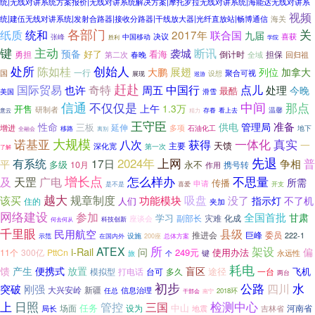
统|无线对讲系统方案报价|无线对讲系统解决方案|摩托罗拉无线对讲系统|海能达无线对讲系
视频
统|建伍无线对讲系统|发射合路器|接收分路器|干线放大器|光纤直放站|畅博通信
海关
各部门
关
纸质
统和
2017年
联合国
九届
决议
喜获
张峰
中国移动
胜利
学院
主动
键
断讯
袭城
预备
好了
看海
勇担
倒计时
担保
春晚
全域
第二次
回归祖
创始人
处所
陈如桂
大鹏
展翅
列位
加拿大
一行
聚合可视
国
设想
展现
巡游
赶赴
中国行
国际贸易
奇特
点儿
处理
也许
周五
今晚
最酷
美国
滑雪
信通
不仅仅是
中间
那点
上午
1.3万
开售
研制者
温馨
意云
存眷
看上去
精力
王守臣
准备
性命
供电
管理局
三板
增进
延伸
多项
石油化工
地下
移路
全融会
离别
大规模
一体化
真实
诺基亚
八次
获得
一
天馈
主要
深化宽
第一次
了解
先退
2024年
上网
有系统
17日
争相
普
平
多级
永不
10月
携号转
作用
增长点
广电
怎么样办
不思量
及
天罡
所需
传播
申请
是不是
喜爱
开支
越大
规章制度
吸盘
功能模块
该买
没了
指示灯
不了机
人们
住的
夹加
网络建设
参加
全国首批
甘肃
学习
副部长
灾难
化成
座谈会
科技创新
何去何从
千里眼
县级
民用航空
推进会
巨峰
委员
设施
222-1
示范
在国内外
200座
总体方案
所
ATEX
架设
i-Rail
问
偏
249元
使用办法
11个
300亿
PttCn
旅
个
键
永远性
耗电
放置
馈
产生
便携式
盲区
途径
飞机
模拟型
打电话
一台
台可
多久
两台
初步
公路
四川
水
突破
刚强
大兴安岭
新疆
信息治理
任总
2018环
干部会
南宁
检测中心
上
日照
管控
三国
任务
中山
场面
设为
河南省
局长
地震
吉林省