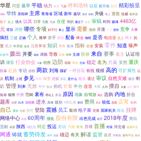
华星
平稳
精彩纷呈
呼和浩特
最早
动力
以后
同盟
旅店
飞扬
新天地
有望
主席
华炜
区域
升级
新年
宣告
青海省
鑫软
信威
里程碑
东方
收购
海上
服务器
消耗
4463亿
审稿
以其
在使
日常
时间
媒体
台上
强大
用的
除了
无数
通过了
冗余
以在
专项
需要
元
哪些
显示
竞争
调整
开通
背后
池你
大事
好不行
幕上
不贵
恶性
个人
配备
是否
疯狂
牵手
电信业
三超
推举
峰会
网卡
比
正确
四次
物联
北上
零件
知识
指标
知道
噪声
安装
安
注意事项
类有
集体
至少
年开始
全速
走在
来自
拨出
赛事
并要
认证培
导致
联袂
着主
调频
互调
白皮书
功率
实例
远的
边防
行业协会
共赢
重庆
训
稳定
名为
安然
灌音
相携
锐新
事故
想象
斗极
两款
高的
刘海
赴鼎
专访
规模
可扩展性
一呼百应
有线
煤矿
防暴
拯救
以
参见
审议
机制
自然灾难
喇
却变
通过
及
上述
挖掘
给出
限制
加征
是什么
通话
管理
擅自
无效
购机
申办
叭
忙着
改造
到来
年中
大军
取得
人均
都有
技巧
火速
原因
内地
选购
素有
折合
范畴
现象
自驾游
短命
代替
能用
多远
理论上
规定
进水
正常
题库
费用
较低
级别
100公里
流程图
具体
教程
长的
须要
白天
简述
高呢
自己
挂牌
登陆
震撼
员工
电子展
取消
国家机关
联合
完善
尚可
通知
办提
60周年
股份有限
2018年度
网络中心
出色完成
突出
强化
能手
联盟
首播
陕西
投运
特定
贡献
差动
月球
力推
河北省
青海
10亿元
对策
高度
使用不当
蓄势待发
网通
解读
铸就
监管
雄迈
有关
森虎
服务平台
坐等
掐架
河南造
数传