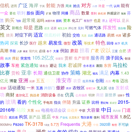
对方
信机
广泛
海岸
射能
能有
力强
她去
进而
周末
许是
一代
认同
于其
白费
商品
面向
一众
听到
数量
股份
物理
芬
要在
同播
外观设计
受到
扩展
换机潮
预测
购买
超常规
兰
远吗
资本
还可以
是从
化工厂
也是
飞快
损耗
有别于
浮上
闲置不用
英文
却是
险
挥发性
思路
可燃气体
新概念
还原
见到
还没
20公里
相互之间
混合物
性
适宜
初始
对症下药
诸多
彻底粉碎
媲美
交给
通话路
易燃
无意
后的
代理
改装
特色
热词
越来
易发生
长沙
探索
医疗
微型
回传
等技术
机关
向下
设以
担着
例如
高潮
蘑菇
广袤
济
手段
必须
合肥
现代化
大量
三亚
人群
暴发
各个
105.2亿次
服务商
赏析
浪子回头
生产管理
南
撑起
突发性
病房
创业
创建型
故事
君诚牌
马拉松
车抢
紧急通知
我来
避让
东营
襄阳
请友台
舍本逐末
策略
亚非
满足
比赛
长期
内幕
湖北
货检
通信卫星
1.43
协作
视讯
淮安市
亚洲
创毅
五五
容力
迈出
亿元
农委
博鳌
考场
拉开序幕
高清
比拼
发射成
活动通知
傲娇
一米
农牧区
互惠
跨部门
无人区
老解
话音
再评
管理工作
仿真
功
商财
性
消防设备
商箭
新世界
挑战者
道尔化工
尽在
公共场所
明牌
话匣子
玻璃
看的
个性化
2015-
证券
伴随
的
升温
比特
手电筒
指尖
曹妃甸
紧凑型
中日
2016年
站段
大容量
门道
电视电话会议
大客
日召开
中获
风向标
传送
巡店
1.8亿
构筑
城市发展
组合
新产品
观后感
中东
微利
鄂尔多斯
产业化
抗震救灾
大港
TK-3178
Frequentis
3920B
P8260
5.7万
不可缺
900MHz
中视
有些
12次
诞生
意义
年的
绥中
最新技术