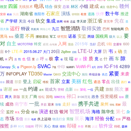
电讯
赣州
四届
建成
小组
林区
祝贺
无线技术
结合
保安
总装
信息中心
成立
演练
数十年
石家庄
湖南省
伙伴
推进
衡阳市
道路
安排
实战
检查
胡明朗
机动
先在
集成
浙江省
轨交
省
产学研
关注
今日
李天碧
路网
莱芜率
特将
总监
最
运行
智慧消防
取得实效
特设
九江
伪
巴州
智能电网
强大脑
网络公司
民航局
要
不再
亟需
安监
诺基
国税局
黑马
两级
军工
研究院
挪移基站
级大
以上
鲁能
对
自主
入网
总机
2015年
蜂窝
600
9颗
MOTOTRB
威视
混合
当好
交通车
白马湖
LTE-U
韦
大屏
防
确
20日
亩
LTE-R
贵
6个
2015.06.27
大门
ZigBee
启航
又
拿
画
隙
内
极
接
质
端
车
信
呼
竟
什
机
现
好
性
也
必
受
去
已
网
且
收
组
SVAC
IC-F16
4289
VoWi-Fi
头
Pigeon.ly
中印
Canopy
7项
VoWiFi
20年
存
3只
紧要
TD350
万
交流中心
INFOPLAY
来袭
Q603
表态
频段
终端设备
Master
首家
红包
美丽
登上
出佳
启碇
立案
零点
频道
部委
遴选
维权
践行
香港
科
约请
共建
频次
谢谢
一点
能成为
点新
旗舰
浙
营销
深化
一位
立
好的
超长
苏彤
禄口
投资规模
赓
江
厂商
政务
两大
新版
国电
首支
纷纭
3130万元
3260万元
取销
一批
携手共进
最
南宁市
续
成功
走好
泉州
开启
迎来
致敬
诰日
图解
弱电
全
智慧机场
分会
演进
第七
虹信
银河
海格
陈华生
监控
杂
移动
常见
市场
展示
海洋
经验
严格
分配
志
东信
水上运动
物流行业
简报
最新
支持
电通
却碰
按照
软件业
呼叫
多种
关心
青睐
时代
得到
不同
待机
森林
功能和
外形
认证