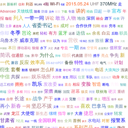
2015.05.24
370MHz
UHF
Wi-Fi
走
利器
4颗
新标杆
信和
多网
WLAN
6家
讲的
宣布
天馈线缆
日起
年
一举
Advanced
防爆
专题
经由
随着
下载
彩页
文件
列入
一带一同
敢当
人物
诉讼
深圳
许
报
地动
融会
蹭下
咖莅
伶俐
省委书记
成对
勤
人人
合作伙伴
扣响
穷冬
立异
欧标
遴选海
普乐
将至
回手
冬季
岂论
你却
蓝牙
达信
有方
余名
白云
职员
轻松
后勤
来吧
远通
杨杰
营收
威泰克斯
乌鲁木齐
致禧
家当
以为
投票
带你
掌握
12.6亿
全网
十年
天鹅
一期
本日
值班室
兮云
狼烟
空管局
挪动基站
水下
西南
中国驻
决定
共进
企业简介
六次
简讯
为什么
新
争先
组织
信通部
赛特
来华
亮点
代表团
携手
拜年
万格
效率高
一代
反应
特性
备份
计划
兼容
亦可
场合
DS-6210PDT
电气
没来
衍生
套餐
怎么样
电话
大浪淘沙
浅谈
锁相环
不得
翻番
其使
举行时
携号转网
娱乐场所
中信
共探
用以
位置
车队
动身
单元
大功率
发觉
做出
信息化厅
政府部门
凯乐
变脸
发改委
智造
拥抱
方舱
相应
总工程师
直击
断电
智能
春季
隧道
荣膺
谢幕
硬汉
业务
商标
联袂海
重磅
法院
贩卖
终端
阿拉
多模
阿里
图带
将来
长途
战争
产于
增压
你是
自带
新手
折腾
完整
带上
重办
人说
联手
郑州
相伴
再小
新春
坚忍不拔
喜欢
巴拿马
一同
美圆
竖立
强劲
义务
10张
赞
拓朋
捷思
大使馆
龙江
转发
新生态
缧绁
指导
大唐
武警
班子
大灾难
公安厅
许
甘肃省
报警系
全国联网
水电站
首例
对射
全局
一线
7亿元
责任
风起
多方
统
系列产品
郑祖辉
混网
微信
相关
座机
访问
反恐
睁开
指点