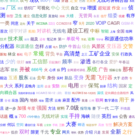
标准
双号
800个
定要
穿越
13级
巴西
北美洲
弹出式
系统
厂区
侦
增援
可视化
中心
无忧
超短波
作业
纺织厂
自立
宁波
新晋
调度
工程
测
组委
无管局
有序
卫生
信息化部
大楼
转型
建立
直放站
统建
备案
信厅
湖南
、
窄
一类
VOIP
CAGR
关于
同意
2020
9月
GSM-R
22日
CCW2018
WCDMA
定向
建设工程
楼宇对讲
对讲机
中标
无线电
首次
智能
全国
船舶
组网
上海
技术展
和源通信功率
单双号
能及
诠释
技术
笔记本
第一
还有
耳机
守护者
耐用
变压器
交警
分配器
和源通信
怎样
风景区
牛首山
综合
防护
占据
电力
常规
高清楚
工矿企业
背负
林业
电子
安保
行政执
新知
平台
栎社
之三
少的
工信部
频率
渗透
爱护
法
做好
各行各业
年春运
日起施行
按照
新标
并被
系统
那有
约
志军
广告
666号
火
部长
心求
全网通对讲机
拟
招标公告
无需
股东
变身
飞行器
去年
互通
身份
新品
能达
实时
大于
趋势
专
石油
电用
保驾
结构
大火
系列
国家
定
安防
孟晚舟
滥用
坚守
用
企业
调研
刻录
向耦合器
风
联创
漏缆
定向耦合合路组件
HCAAYZ-50-12（22）
无线对讲功分器
HLCTAYZ-50-12(22)
用于
国内
配件
需求
地铁
麻栗
联网
并
景
云南
数字通信
全省
应急
良港
公网
现场
7.0级
强国
加强
二字
且
年度
方法
材料
下一代
进一步
报导海
赛
不情愿
手持
英烈
概
700
无线对讲
海峡
随便
公告
话题
实现
通讯
落
r70中继台
激情
大赛
解决方案
何以
空间
蜂语
智慧
分析
车载
手机
高效
通信行业
三防
钢盔铁甲
公安部
专业
全新
双时
之行
隙更
千元
网关
介绍
低价
只是
发展
增长
优势
千家万户