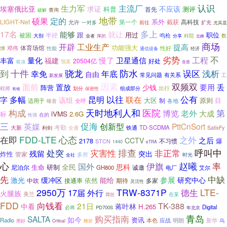
认识
主流厂
生力军
埃塞俄比亚
求证
不应该
测评
科普
首先
查询
破解
地带
硕果
定的
系外
LIGHT-Net
截获
高科技
允许
第一个
一对多
前往
扩充
尤其是
多上
17名
就让
能够
跟
用过
职位
被困
半径
鸣枪
数
大别
科院
业者
厚的
分享
北峰
商场
开辟
工业生产
提高
功能强大
体育场馆
性好
博
邓伟
性能
通信设备
经济
不
劣势
卫星通信
工程
量化
福建
慢了
丰富
20504亿
好处
预案
吸顶
音质
骁龙
防水
到
十件
误区
浅析
幸免
年底
自由
常见问题
有关系
工
新发展
因素
双频双
面前
置放
要用
丢
少钱
阵营
程师
出行
划分
保密性
组成部分
有啥
公有
以往
多幅
昆明
联在
字
该组
大区
制
原则
目
各地
适用于
噪音
全呼
医院
构成
天时地利人和
博览
第
老外
大成
iVMS
2.6G
标
在的
性强
促海
三
英媒
创新型
PttCnSort
考勤
铁通
TD-SCDMA
大新
SatixFy
利剑
全通
心态
FDD-LTE
在即
之外
之后
CCTV
爆
2178
不习惯
STCN
1440
eTRA
处突
排查
非正常
呼叫中
灾害性
残留
突出
炸性
管家
多所
时光
全社
心
赵曦
率
伊旗
国外
全民
思科
生命
研制
尼泊尔
诚邀
GH800
艾尔
电厂
先
中缺
参展
激光
缓冲区
能给
研究中心
中吹
接通率
依然
多家
期待
灵活性
2950万
TRW-8371P
LTE-
17届
外行
德生
火腿族
美兰
在某
屌丝
FDD
向钱看
21日
TK-388
中看
蒋叶林
H.265
Digital
必将
PD700S
年北京
青岛
购买指南
SALTA
如今
资讯
Radio
应战
明朗
新华
本色
乌
用好
Critical
鞭状