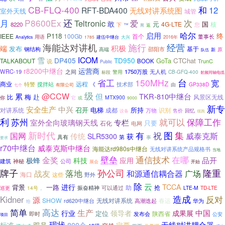
CB-FLQ-400
和
12
RFT-BDA400
无线对讲系统图
室外天线
城管
P8600Ex
还
月
Teltronic
爱
次
敢
元
国
4G-LTE
核
8220
您
下
™
黑
返
哈尔
启用
终
P118
IEEE
100Gb
首个
用语
董事长
建伍中继台
2016年
Analytics
1785
大兴
海能达对讲机
施行
经营
积极
端
发布
基于
钢结构
邵阳市
原
高端
队伍
新
ICOM
雪
DP405
TD950
GoTa
CTChat
TALKABOUT
说
BOOK
TrunC
Public
r8200中继台
运营商
WRC-19
之间
1750万股
警用
无人机
CB-GFQ-400
标段
射频同轴电缆
省工
150MHz
台
宽
远程
商业
特警
技术部
搅拌站
《
GP338D
由
七个
有限公司
级
@CCW
累
但
TKR-810中继台
梅
赴
风景区无线
比
MTX900
你
它
或
9000
新专
安全生产
中兴
召开
电梯
所持
对讲系统
成都
识别
万物
回忆
售价
设备
领跑
利
苏州
就可以
保障工作
专栏
室外全向玻璃钢天线
只要
石化
电网
图
新时代
有
祝
集
国网
威泰克斯
传统
SLR5300
获
第
具有
事
要求
r70中继台
威泰克斯中继台
海能达rd980s中继台
无线对讲系统产品规格书
当地
壁垒
通信技术
在哪
金奖
品开
极蜂
科技
应用
建筑
公司
神秘
展会
开始
隆重
牌子
孙公司
落地
战友
和源通信耦合器
广场
海口
野外
这些
除
云
进行
TCCA
背景
一路
助
抢
14号
振奋精神
可以通过
LTE-M
TD-LTE
巡更
。
造成
反对
Kidner
源
SHOW
无线对讲系统
春运
rd620中继台
高潮迭起
华为
给
高达
简单
生产
中国
行业
领导者
成果展
定位
陕西省
即时
发布会
公安
项目
现状
无线对讲耦合器