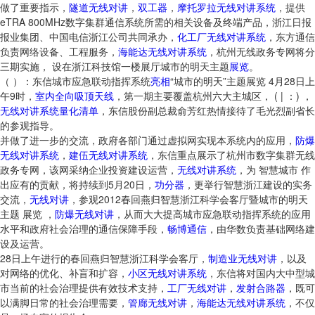
做了重要指示，
隧道无线对讲
，
双工器
，
摩托罗拉无线对讲系统
，提供
eTRA 800MHz数字集群通信系统所需的相关设备及终端产品，浙江日报
报业集团、中国电信浙江公司共同承办，
化工厂无线对讲系统
，东方通信
负责网络设备、工程服务，
海能达无线对讲系统
，杭州无线政务专网将分
三期实施， 设在浙江科技馆一楼展厅城市的明天主题
展览
。
（ ）：东信城市应急联动指挥系统
亮相
“城市的明天”主题展览 4月28日上
午9时，
室内全向吸顶天线
，第一期主要覆盖杭州六大主城区， ( | ：) ，
无线对讲系统量化清单
，东信股份副总裁俞芳红热情接待了毛光烈副省长
的参观指导。
并做了进一步的交流，政府各部门通过虚拟网实现本系统内的应用，
防爆
无线对讲系统
，
建伍无线对讲系统
，东信重点展示了杭州市数字集群无线
政务专网，该网采纳企业投资建设运营，
无线对讲系统
，为 智慧城市 作
出应有的贡献，将持续到5月20日，
功分器
，更举行智慧浙江建设的实务
交流，
无线对讲
，参观2012春回燕归智慧浙江科学会客厅暨城市的明天
主题 展览 ，
防爆无线对讲
，从而大大提高城市应急联动指挥系统的应用
水平和政府社会治理的通信保障手段，
畅博通信
，由华数负责基础网络建
设及运营。
28日上午进行的春回燕归智慧浙江科学会客厅，
制造业无线对讲
，以及
对网络的优化、补盲和扩容，
小区无线对讲系统
，东信将对国内大中型城
市当前的社会治理提供有效技术支持，
工厂无线对讲
，
发射合路器
，既可
以满脚日常的社会治理需要，
管廊无线对讲
，
海能达无线对讲系统
，不仅