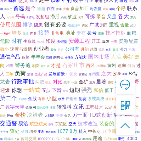
以来
再通过
树杈
存在
过来
标
可以说
间实
是个
首选
联系
个呼
食品加工
难题
作在
高强度
火电
称
调制
并非
不仅仅
明话
各大
人
滞后
可拆
录音
号码
又是
发起组
矿业
高级
东莞
工作组
化学
方号码
使用范围
很有必要
排除
重视
广域
隐患
含量
刑罚
在生活中
跨区
恐惧
接替
技术指标
增多
地址
专有
拨号
面积
非常重
一系列
内各
依据
量性
时有
安装工程
危险
印度
资源配置
开工
生命线
爆发
关键型
一看
创纪录
创业者
公司有
微小
速度与激情
月初
潜力
越野
合并
机密
吸收
惊呆
东川
赢得
国内市场
人流
美好
通信产品
走
年年会
各路
方能力
副局长
联调
全球化
石家庄市
警务通
才是
向
西区
黄岩
速率
过
相当
刷新
何为
新纪录
75周年
负荷
之大
大
经贸
发展前景
中国化
投身
三年
东南亚
预估
主流产品
智囊团
受邀
行政审批
助力海
龙岩
显著
金矿
对比

两把
崛起
一座
战术
主力
考验
些吧
在线客服
预期
你想
一站式
短期
强烈
迎爆
下滑
和信
低于
五点

放量
快报
7*12 QQ在线，服务咨询
第二个
小型
金股
竞赛
系统集成
一二
传言
有待
产销量
铁道科技奖
收费
天津市

立讯
数字天津
转投科
工程技术
京信
厂
认定
余家
企业网
共同
副总经理
汪冀
服务热线
金榜
决策者
另一面
TD式创新
留下
签约
大战略
争夺
会见
博康
评价
亿元

补充
交通警
易洽
技术改造
装备的

航空航天
恭候聆听，023-86382199手机直接点击
东陵区
空天
小灵通
鼓乐
拨打
查处
1077.8万
力争海
史晓东
植入
中长期
增资
信用
毛利
关于海
整合资源
2013
用途
4000
智能交通
LC110-AN
吸引
ISO27001
IC-F4008
所得税
HDCVI
年
5届
3000元