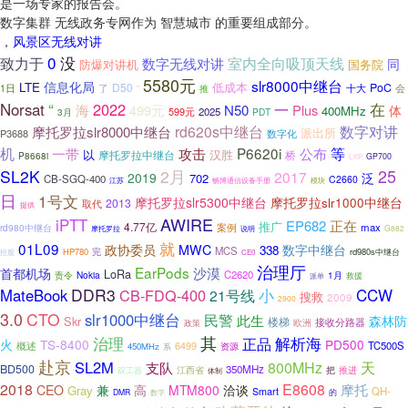
是一场专家的报告会。
数字集群 无线政务专网作为 智慧城市 的重要组成部分。
，
风景区无线对讲
0
没
室内全向吸顶天线
致力于
数字无线对讲
同
防爆对讲机
国务院
5580元
slr8000中继台
信息化局
LTE
低成本
D50
PoC
了
会
1日
十大
推
”
“
Norsat
2022
一
在
海
499元
N50
Plus
体
400MHz
599元
2025
3月
PDT
rd620s中继台
数字对讲
摩托罗拉slr8000中继台
派出所
P3688
数字化
等
机
P6620i
一带
攻击
公布
以
汉胜
摩托罗拉中继台
桥
P8668i
GP700
LKP
25
SL2K
2月
2017
2019
泛
702
CB-SGQ-400
C2660
江苏
畅博通信设备手册
模块
日
1号文
摩托罗拉slr5300中继台
摩托罗拉slr1000中继台
2013
取代
提供
AWIRE
iPTT
正在
EP682
推广
4.77亿
案例
max
rd980中继台
摩托罗拉
说明
G882
就
01L09
政协委员
MWC
数字中继台
338
MCS
完
HP780
rd980s中继台
控股
CE0
治理厅
EarPods
沙漠
首都机场
LoRa
C2620
责令
Nokia
1月
派单
救援
DDR3
CCW
MateBook
CB-FDQ-400
小
21号线
搜救
2009
2900
3.0
CTO
slr1000中继台
民警
此生
森林防
Skr
楼梯
接收分路器
欧洲
政策
其
治理
解析海
正品
火
TS-8400
PD500
概述
TC500S
6499
450MHz
资源
系
赴京
SL2M
天
800MHz
支队
BD500
350MHz
推进
双工器
江西省
把
体制
2018
E8608
摩托
CEO
兼
高
MTM800
洽谈
Gray
Smart
QH-
DMR
的
数字