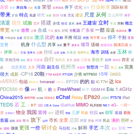
三吉
元器件
带有
荣登
行业标准
高管
井下
国际标准
优化
来自海
头显
硬件
迎变
任命
应用领域
从何
带来
尺度
特点
研究
建议
怎么样样
先进
较快
扩容
万元
计算
对于
分类
立时
清退
领先
搭建
试验
王建宙
概念
步伐
修改
共制
延长
芯片
束缚
车顶
带宽
一部
合成
应该
缴费
广东省
分配器
事
接头
好呢
地下室
上有
下游
电源设备
激活
比的
得不
螺旋
个别
不用
项
名称
等于零
避雷器
亚音
对照
户外运动
台需
其他
书上
什么型
机身
领导
交替
共享
活动
量子
圆满完成
旅游活动
服务业
第
角逐
玉林
持续
海市
评审
训练
听
永泰县
确认
人防
指挥中心
处置
十
打造
竞争力
山东
定制
自行
取
新技术
西安
庆祝活动
江苏省
台州
试
开辟者
顺风耳
大力
超级
最佳
调研组
播报
一款
杭州市
河曲
完美
副主任
信息系统
智慧消
点
大关
装上
许昌市
硬核
新网
20颗
很大
-CP16
15年
少将
成新
GNSS
MTP850
FT1DR
FTM-400DR
达
eMBMS
lcx
的的
电磁
EP720
如
Inmarsat
IC-T7H
YAESU
BP2015
像
航
1.4GHz
PDC550
FreeWheel
Eric
外
前
41个
GSM-HI
字
PTT
悬
eChat
EP820
China2015
Relay
weme
iRail
PT578
pl360
WiMAX
410M
若
工
TEDS
MIMO
ISatHub
4G--
一师一
8个
2段
ALK838
N0.1
☆
LTE-A
Voice
我国
进程
物业
宣传
三岁
校园
胡军
麦
逾越
获批
民族
请求
交通银行
荣获
雇用
旗下
市长
总部
全景
首届
满的
照样
民众
断水
环球
阿雷
山竹
开业
战线
暴雨
指
研讨会
本次
更强
手艺
一些
解释
一
马拉松
安检
强强
涡轮
汗水
要的
数