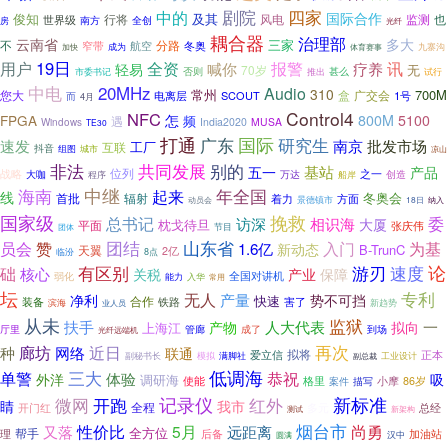
剧院
四家
中的
国际合作
俊知
及其
风电
监测
行将
也
世界级
南方
全创
房
光纤
耦合器
治理部
多大
云南省
三家
分路
不
冬奥
窄带
航空
加快
成为
九寨沟
体育赛事
19日
用户
全资
喊你
报警
疗养
讯
轻易
无
70岁
否则
甚么
市委书记
推出
试行
中电
20MHz
Audio
310
常州
700M
您大
盒
广交会
电离层
SCOUT
1号
而
4月
Control4
NFC
FPGA
怎
800M
5100
遇
频
India2020
MUSA
Windows
TE30
打通
国际
研究生
广东
速发
南京
批发市场
互联
工厂
抖音
组图
城市
凉山
非法
共同发展
别的
基站
五一
产品
位列
战略
大咖
万达
之一
创造
程序
船岸
海南
中继
年全国
起来
线
冬奥会
首批
辐射
着力
方面
景德镇市
18日
纳入
动员会
国家级
挽救
总书记
委
访深
相识海
大厦
枕戈待旦
平面
张庆伟
团体
节目
山东省
赞
团结
入门
为基
员会
1.6亿
新动态
B-TrunC
天翼
2亿
临汾
8点
游刃
论
础
有区别
速度
核心
关税
产业
保障
全国对讲机
弱化
能力
入华
常用
坛
专利
无人
产量
净利
势不可挡
快速
装备
合作
害了
铁路
滨海
业人员
新趋势
从未
监狱
扶手
人大代表
一
产物
拟向
上海江
厅里
管廊
成了
到场
光纤远端机
再次
廊坊
近日
种
网络
联通
拟将
正本
爱立信
副秘书长
满脚社
工业设计
模拟
副总裁
三大
低调海
单警
恭祝
体验
外洋
吸
调研海
使能
小摩
格里
案件
86岁
描写
记录仪
微网
开跑
新标准
红外
睛
我市
开门红
全程
多元
总经
测试
新架构
烟台市
性价比
5月
尚勇
又落
远距离
全方位
帮手
加油站
理
后备
圆满
汉中