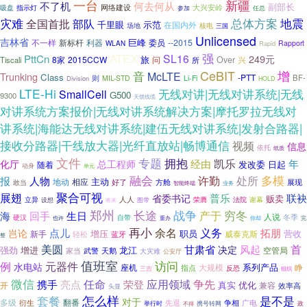
一台
新疆
不了机
何去何从
副部长
吸盘
指示灯
网络建设
大兴安岭
参加
任总
灾难
地震
部队
总体方案
全国首批
千里眼
示范
在国内外
场地
核电
三国
Unlicensed
吉林省
巨峰
不一样
新标杆
利器
委员
--2015
Rapport
WLAN
Rapid
ATEX
强
SL16
PttCn
249元
旅
8家
2015CCW
问
Over
兴
Tiscali
所
CeBIT
增
音
McLTE
Trunking
Class
-PTT
则
BF-
MIL-STD
Li-Fi
Division
HOLD
LTE-Hi
无线对讲|无线对讲系统|无线
SmallCell
G500
9300
天馈线缆
对讲系统方案报价|无线对讲系统解决方案|摩托罗拉无线对
讲系统|海能达无线对讲系统|建伍无线对讲系统|发射合路器|
接收分路器|干线放大器|光纤直放站|畅博通信
视频
信息
依托
纸质
文件
专题
拥抱
凯乐
经由
年
化厅
总工程师
发改委
日起
随着
动身
单元
融会
处所
多模
许勤
报
人物
主动
地动
相应
方舱
展现
好了
敢当
智能终端
业务
聚合可视
展翅
普乐
联袂
省委书记
贩卖
人人
立异
谢幕
荣膺
法院
设想
将来
图带
郑州
长途
战争
穷冬
生日
产于
海
回手
人说
冬季
硬汉
自带
重办
也许
你却
完
再小
余名
义务
点儿
拓朋
岂论
增压
营收
新手
职员
威泰克斯
蓝牙
轻松
整
美圆
首
甘肃省
风起
决定
强劲
增进
龙江
空管局
家当
武警
天鹅
大灾难
公安厅
值班室
访问
例
元器件
水电站
系列产品
座机
睁
指点
大规模
反恐
三吉
组织
微信
应用领域
亮点
任命
争先
携手
荣登
优化
开
真实
兼容
效率高
头显
怎么样
是不是
套餐
对于
多级
翻番
衍生
争相
先退
广电
举行时
不得
携号转网
政