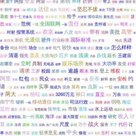
重磅
折腾
全景
俐
阿拉
阿雷
环球
照样
带上
旗下
开业
强强
联
指数
涡轮
商标
达信
坚忍不拔
10张
相伴
马拉松
杨杰
更强
研讨会
本次
全网
手
一同
带你
一些
竖立
给予
喜欢
捷
第十七
全融会
兴趣
挪动基站
国度
新生态
巴拿马
大使馆
澳大利亚
为由
全国联网
责任
范例
思
明天
贵州省
转发
一线
7亿元
一期
全局
亚联
宽窄
多方
方寸
在京
高管
带有
美批
报警系统
八次
对射
地市
混网
武汉
相关
郑祖辉
普天
迎
光通信
国际标准
硬件
延时
新机
行业标准
先进
来自海
特点
扩容
变
带来
怎么样样
较快
备份
特性
场合
电气
发放
司法
建议
分类
亦可
估量
电池
商用
浅谈
清退
普及
芯片
步伐
领先
延长
王建宙
大浪淘沙
搭建
其使
共探
娱乐场所
立时
共制
大功率
发觉
在哪里
好呢
充电器
年前
充电
层面
缴费
请求
逾越
校园
登上
维权
三岁
断水
市长
紧要
频段
交流中心
胡军
首家
立案
阿里
红包
新春
约
民众
安检
遴选
科立
解释
谢谢
一点
你是
要的
美丽
满的
请
实事
点新
展再
业余
频次
班
招呼率
能成为
一位
一波
超长
赞许
缧绁
生长
深化
两大
纷纭
禄口
直立
3260万元
万余
子
树模
供给
国电
募资
大唐
构造
政务
今年
移动通信
南宁市
弱电
南公
司法行政
键桥
即将
助推
开启
泉州
一批
致敬
监控
港珠
陈华生
市场
水上运动
会务
推介
智慧机场
解锁
虹信
物流行业
电通
师长
收入
计
海洋
民航
研究
新一代
最大限度
外形
时代
酝酿
武警部队
功能和
分配
战火
算
尺度
代行
万个
服务
订
没来
森林
不了
从何
落费
万元
试商
推广应用
中央
征求意见
生时
单
作证
修改
执照
试验
规
设置
成熟
车顶
探究
束缚
关闭
布局