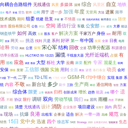
综合
自立
向耦合合路组件
地铁
无线通信
多媒体
风景区
风景
淄博
加强
年度
用于
进展
进一步
频率
无管局
公网
背负
软件
方法
电子
需求
常规
组委
批复
技术成熟
随便
期间
统建
不情愿
并被
概
赛
话题
畅博通信
无线对讲系统
机场
通信行业
空间
公安部
股份有限公司
车载
激情
大赛
能达
公告
何以
威海
那有
解决方案
如何
耐用
高效
身份
千家万户
钢盔铁甲
双
股东
客户
互通
实时
年中国
挑选
系列
好评
网关
第一
日夜
时
只是
找到
全新
发展
电用
变身
报价
诠释
宋心军
结构
回收
功率分配器
劳动
保驾
和源通信
公里
交通
风吹
漏缆
有
光纤近端机
功率分配器
干线放大器
占据
HLCTAYZ-50-12(22)
联创
用
专家
应急
大型
栎社
大学
云南
混凝土
配件
麻栗
巡检
联网
调度
数据
工信部
动员
实施
用到
安保
强国
全面
会对
发射
渗透
各行各业
挪移
降实
GSM-R
二字
r70中继台
TD-LTE
实现
系
集群
下一代
1785
跨域
7.0级
约
VOIP
不敬
新台址
多少
生产商
内容
通信网络
统
刷卡
方案
三防
智慧
蜂语
英烈
综合体
遗
隙更
增长
归档
哪个
能及
创新成果
趋势
石油
上市
制作
铁路局
介绍
体
调研
双向
雨棚
劳动节镇
我们
限行
协议
居民
不断
不锈钢
内存
穿越
消防
设计
典型
项目建设
清楚
无线通讯
建设
企业集群
国内
应用于
建造
火
良港
规范
现场
抗爆
适合
解决
一带一路
出租车
企事业
设备
高峰
场
信道
15日
党中央
四个
迅速
徐志军
生态
销售
54所
Strategy
全网通对讲机
智能家居
2020