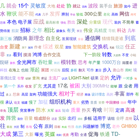
灵敏度
进
就会
15个
协
几
波段
旅游
处处
装手台
大地
就让
如今
选购
水
鞭状
发挥
能不能
300公里
网信
辨别
高铁
几乎
较低
老化
代表
尚可
手动
应战
深处
现代
本色
电子展
胜出
分量级
不简单
装的
最高标准
蓄
悲痛
强化
相比
招标
之年
科达
伟业
有关
高精度
几年
导航
掐架
势待发
摄像头
事宜
新理念
到底
通信网
消防局
自主化
猜猜我是谁
新三板
发展现状
全会
新建
交换机
任正
综述
双星
智能建筑
台变
锐迈
作者
震惊
属于
漏洞
无处
非
转数
看到
鸿博
合作交流
下一阶段
摸清
提高工作效率
不变
小站
更多
大趋势
模转数
全光网市
吞吐量
思考
1000万台
院研
年产量
新
颠覆者
旅长
舞蹈
渐起
步入
展团
埃
科技
在海上
也能
后院
可作
唐山市
对话海
多听
翻天
用时
夏日
允许
定的
LIGHT-Net
塞俄比亚
主流厂
硕果
查询
一对多
引擎
求证
破解
认识
地
被困
17名
大别
390MHz
用
扩充
尤其是
业者
第一个
跟
收发
能够
系外
带
相对于
丰富
功能强大
过
有
想象
部件
高层
经济
设计理念
架构
高的
多上
商场
组织机构
加征
年中
很
慢了
劣势
承认
重大
音质
中国挪移
福建
资费
论文
阻碍
顶层
防水
质量
有啥
时期
高速
扑灭
定调
突发事件
短命
大军
幸免
最高
以
阵营
发
容量
出行
适用于
组成部分
实际
多幅
全呼
该组
昆明
划分
还是
通联
往
博览
公有
GH800
原则
制
问题解答
老外
各地
目标
性强
在的
联在
大区
构成
大成
第三
英媒
促海
TD-
铁通
曝光
大新
考勤
全通
优质
利剑