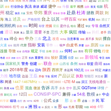
出
调频
办法
联袂
机能
分为
实例
珍藏
着主
抗衡
杭
捷中
训
执法
威诺
斗极
行业协会
座谈
相携
最早
首支
锐新
边防
灌音
同盟
州
稳定
华炜
赴鼎
杜涛
两款
重庆
拯救
刘
安然
防暴
旅店
共赢
青海省
述及
台上
以其
海
一呼百应
海上
严格按照
机制
通过了
可扩展性
煤矿
用的
时间
检测机构
通过
专项
自然灾
挖掘
是什么
却变
背后
以在
给出
审议
限制
大事
疯狂
通话
需要
恶性
传输
购机
显示
难
不贵
四
牵手
到来
幕上
取得
申办
北上
擅自
峰会
三条
改造
次
知识
注意事项
差不多
举行
配备
渔船
年开始
指标
安装
原因
零件
白皮书
火速
代替
噪声
能用
并要
都有
现象
群体
知道
远的
有得
导致
何时
连接
规定
锂电
行使
折合
手续
分布
自驾游
费用
检修
具体
收听
新领域
震撼
较好
信委
正常
重要性
专注
长的
跟短
考虑
差异
收到
员工
保安
国商
外部
联合
国家机关
曲靖
警务
创建
条例
山西省
联盟
挂牌
海南省
部门
股份有
完善
2018年度
陕西
西班牙
迈向
10亿元
特定
水运局
内蒙古
能手
试运
限
流域
支撑
地市级
王磊
产品认证
力推
执勤
新
边远
智能芯
应对
河北省
开创
字集
和
1447-1467MHz
--LTE-M
无线电通信
网通
滨江
ME3860
一
铸就
下一
动物
也要
告诉
GQTone
混血
高手
乱买
微波
详情
多条
空中
剑
美俄
广
时用
CONSIP-SPC
12日
兼得
54名
数模
中企
佛
新纪元
用手
标的
小觑
多个
那
公式
单
民
军
巨
磁场
众多
并
科学家
42年
远
必备
在行
【
功
挡
猎
1977年
独
形
4年
洲
职能
根号
RD980S
扎根
40倍
反抗
2倍
初
卡
期
电科
10倍
啊
却