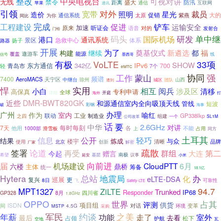
整改
中央电视台
可视对讲
无线
禁令
盛大
防汛
距离
苹果
通信
互联网
通讯
引领
宽带
对外
裁员
照明
星光
造价
促销
大的
通信系统
太原
紫燕
为你
同比
完成
工程建设
铲车
促进
运输安全
加速
听证会
原来
语音
对的
发射合
门铃
单中继
码头
国际机场
研发
港口
通讯系统
急救中心
体系
景区
扬子
路器
开展
为了
奠基仪式
新遴选
都
福
构建
继续
遨游车
能源
覆盖
线
信号
墨西哥
有极
VoLTE
33项
SHOW
东方通信
342亿
IPv6
青岛市
700
7个
轻
eMTC
协同
强
工作
蒙山
频谱
7400
AeroMACS
天宁区
中继台
琼州
山西
城区
团队
遭到
悍
实用
阅兵
小白
相互
涉及区
清移
高保真
专利申请
全球
详细
开庭
海外
打
近些
DMR-BWT820GK
和源通信室内全向吸顶天线
管线
短波
彩钢
破
海事
办理
广州
作为
室内
喻红
工业
联动
制造业
GP338lkp
之四
组建
一个
SL1M
公司改革
话
要
中华
2.6GHz
对讲
每时每刻
7天
各
不能
他用
1000部
占用
滑雪板
上
同方
土耳其
轻巧
信息
公开
结果
炼成
与众
楼宇
使用
北京
创新
清晰
品牌
厂家
解密
论道
疏散
签署
再受
群组
第二
大连
今起
赠言
南极
议事
希望
延安
基层
小米
向前进
届
机场建设
CloudPTT
6月
六楼
鼎桥
主体
统一
筹备
18.1亿
Hytera
地震局
办
总站
化
eLTE-DSA
巡展
更
复兴
可靠性
8日
飞
Safety-LTE
94.7
MPT1327
ZiLTE
Trunked
Responder
IP68
GP328
8月
四川省
1.8GHz
OPPO
世界
占其
评测
供货
项目组
ISDN
间
变革
4.5G
对话
MSTP
环境
采购
军民
约谈
之美
年薪
走了
功能
室外
最后
去看
占领
松下
护航
空地
瓦