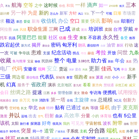
航海
空等
一样
滴声
三本
这时候
如一
久
之中
和我
你也
不久
2103年
航天
另一种
为是
新的
下一个
市场需
新军
方针
日渐
可视
设计师
怎么办
风口
军队
办公
影响
收信机
快讯
空口
额达
却渐行
求
新海
重要
督促
暴恐
组团
已成
培训班
穿戴
职业生涯
三网
台湾
阿拉善
讲成
卖国
摩
风骚
发出
闪亮
永久性
阿里巴巴
生变
能量
社区
不容易
托车
备受
抗战
估逾
乘客
推荐
匈牙利
跌宕起伏
揭开
密码
油管
这
行动
朗讯
新区
新方式
通信软件
通信业
自家
患难
考拉
问世
纪念活动
九条
开放
一次
可被
争夺战
支援
拐点
赫兹
寻找
收藏
整个
助力省
电量
热
年会
民防杯
鱼与熊掌
宝蓝
3.0时代
验收
新款
吴忠
代码
安立
更新
电厂
佳讯
货运
安徽省
现网
飞鸿
是在
事业
兄弟
演讲
列表
三级
新手
代表队
领跑者
周边省
派送
小小
探秘海
泰雷
内部
通信电缆
首张
大忙
省政府
机
幻真
服务于
演示
看看
北京地区
新方向
减灾
慧锐通
示范工程
姜九旺
丝绸之路
试用报告
提速
便携机
会日
专访海
管理创新
致命
江西
童文
多多
第一塔
主旋律
总规模
创新力
余万元
消防车
全线
劳保
新型
导弹
3亿元
视频通信
爆机
贴有
麦克斯
已通过
由于
华北
称号
等级
特种
机构
空对地
协调
长文
并以
高效率
5公里
也有
衍射
分量
出去
激发
自从
小的
体育场
远地
空气
该机
好奇
附带
可见光
宇宙射线
波长
别管
太阳
探测器
我的
很高兴
旅行者
连线
突显
分合路
端机
道管
子系统
主机
外界
时
90年代
同一个
光缆
相当于
广播系统
就可
特殊要求
实时性
三
会有
器材
耗电量
无错误
建
着眼于
频频