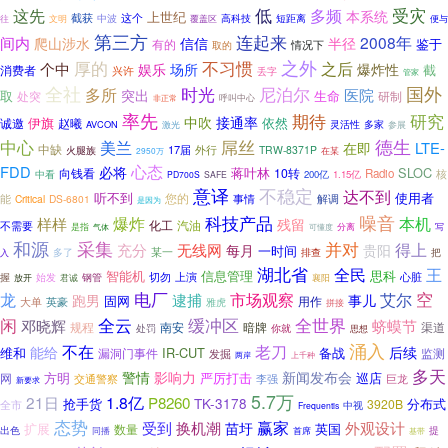
低
受灾
这先
多频
本系统
上世纪
截获
中波
这个
高科技
短距离
覆盖区
便与
往
文明
第三方
连起来
间内
2008年
爬山涉水
信信
半径
鉴于
有的
情况下
取的
不习惯
之外
厚的
之后
个中
爆炸性
娱乐
场所
截
消费者
兴许
丢字
管家
全社
时光
国外
多所
尼泊尔
医院
突出
取
生命
处突
研制
呼叫中心
非正常
率先
研究
期待
中吹
接通率
依然
诚邀
伊旗
赵曦
灵活性
多家
AVCON
激光
参展
中心
德生
屌丝
美兰
LTE-
在即
中缺
17届
外行
火腿族
TRW-8371P
2950万
在某
心态
FDD
必将
蒋叶林
SLOC
向钱看
10转
Radio
核
中看
200亿
1.15亿
PD700S
SAFE
意译
不稳定
达不到
听不到
使用者
您的
能
事情
Critical
DS-6801
解调
是因为
噪音
科技产品
本机
爆炸
样样
残留
化工
汽油
不需要
是指
可懂度
分离
写
气体
采集
和源
并对
无线网
得上
充分
每月
贵阳
一时间
某一
多了
排查
把
入
湖北省
全民
王
信息管理
思科
智能机
切勿
心脏
始发
上演
握
放开
钢管
君诚
襄阳
电厂
艾尔
空
龙
市场观察
逮捕
跑男
事儿
固网
大单
英豪
用作
雅虎
拼接
缓冲区
闲
全云
全世界
蛴蟆节
邓晓辉
规程
暗牌
南安
渠道
处罚
你就
思想
涌入
不在
老刀
能给
后续
维和
IR-CUT
备战
漏洞门事件
发掘
监测
两岸
上千种
多天
警情
影响力
新闻发布会
方明
严厉打击
巡店
网
交通警察
李强
巨龙
新要求
5.7万
21日
1.8亿
P8260
TK-3178
抢手货
分布式
3920B
全市
中视
Frequentis
态势
受到
赢家
换机潮
外观设计
苗圩
扩展
英国
数量
出色
提
同播
首席
基带