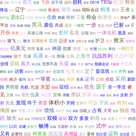
配置
TB3p
释放
芬兰
损耗
飞快
超常规
先行者
Dh16
远吗
案
迎接
预测
资本
精准
辽宁
催热
王者
国际会议
降温
集成化
发力
100倍
监
康威视
多线
TDD-LTE
你会
进出口
击败
标准化
三项
梧州
新
招聘
全自动
再获
房地产
控产品
围绕
黑马
一步
已射
袭击
6
平台
再成
成长
一致性
奖品
线路
揭晓
方向
权威
动手
月份
实名
一体化机
支付
惠及
高速公路
云端
再度
当心
中级
旅行
考试
规律
救灾
护卫
套路
谢飞
迈进
应用技术
致力
促车
骄傲
老兵
国务院
快来
必争之地
卫士
亿美元
神器
想要
张政
一网打尽
突围
落幕
大潮
将比
办公厅
的哥
史立荣
一轮
抗战时期
高通
上海市
抗战胜利
做个
无缘
倒逼
出局
第一线
无线网络
头盔
蛋糕
虽大
业绩
无所不在
十三五
视频会议
林志颖
感应
年来
国产化
大幅度
定了
访客
核准
耍流氓
创新奖
齐秀
西北
成熟型
体中
全等
辉煌
震时
高学历
核验
采用
一等奖
证书
间的
让你
搭载
新阶
分拆
南沙
省内
关系
复杂
深入浅出
抢先
源于
东盟
症结
睿
男明星
光波
第一季度
段
先机
唱响
杨海
科大
拆装
见
所以
位及
首辆
折
需先
反射
卫视
潜艇
办公室
水分
浪潮
退出
变化
根据
体积小
发现
有别
终于
可达
宇宙
先生
而言
射
开阔
支持下
孤独
候选
馈线
占有
地
俄国
指在
8米
大哥
其中
功能上
可划
题中
有助于
早期
愈发
演变
加大
区
双模
积存
双方
多发
破坏
行中
内在
同轴电缆
世界上
多的
备有
私聊
畅博
式中
以此
移到
在建
大面积
在各
便利
区别于
专业性
相信
畅通
比如
漫游
种类多
议和
又有
泥石流
高增益
必要性
要将
悠
别少层
国是
仅仅是
通常