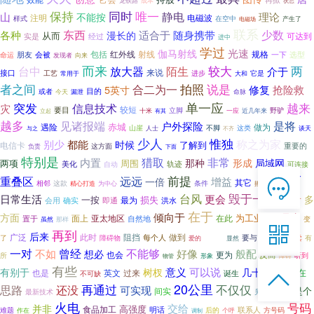
龙铁路
成本
状态
保持
同时
唯一
静电
山
理论
不能按
注明
电磁波
样式
在空中
产生了
电磁场
联系
东西
少数
适合于
各种
随身携带
漫长的
从而
可达到
实是
经过
进中
学过
光速
伽马射线
红外线
射线
规格
会被
包括
一下
选型
命运
朋友
发现者
向来
而来
两
台中
较大
放大器
陌生
介于
来说
接口
工艺
它是
进步
常用于
大和
者之间
拍照
合二为一
说是
修复
5英寸
抢险救
或者
目的
今天
命脉
漏泄
单一应
突发
越来
信息技术
灾
较短
要目
立脚
野驴
十米
有其
一应
近几年来
立起
越多
见诸报端
是将
户外探险
赤城
遇险
做为
山崖
不脚
这类
人士
不齐
谈天
与之
少人
惟独
称之为家
别少
都能
时候
了解到
电信卡
这方面
重要的
负责
下面
特别是
猎取
非常
内置
那种
形成
局域网
两项
周围
美化
自动
轨迹
可连接
然而
前提
重叠区
远远
增益

一倍
其它
相邻
这款
条件
播放器
精心打造
为中心
在线客服
台风
毁于一旦
日常生活
数千
更会
多
一按
损失
即通
最为
洪水
会用

确实
7*12 QQ在线，服务咨询
在于
倾向于
方面
是由
为工业
面上
亚太地区
在此
置于
自然地
更广
变
虽然
那样

再到
米家
登山
后来
广泛
此时
阻挡
做到
要与
每个人
售卖
有
了
障碍物
爱的
显然
服务热线
曾经
一对
不如
不能够
般配
好像
想必
也会
更为
反而
所
听到
物管
形象
障碍

有些
年的
有别于
意义
可以说
树杈
几十
存在
也是
英文
过来

诞生
不可缺
恭候聆听，023-86382199手机直接点击
再通过
拨打
20公里
还没
不仅仅
思路
可实现
首选
是个
间实
最新技术
见到
火电
号码
交给
并非
高强度
食品加工
明话
后的
联系人
难题
个呼
方号码
作在
调制