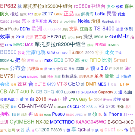
EP682
rd980s中继台
摩托罗拉slr5300中继台
森林
就
责令
楼梯
正品
民警
防火
2017
LoRa
概述
解析海
此生
搜救
数字
G882
702
政策
完
Nokia
洽谈
改革开放
系
C2620
小
338
21号线
赴京
slr1000中继台
MateBook
TS-8400
欧洲
EarPods
支队
体制
江西省
DDR3
治理
CB-FDQ-400
摩托
效率
450MHz
操纵
HP780
的
2013
资源
双工器
推
350MHz
其
特约
核电站
摩托罗拉r8200中继台
MWC
进
PD500
MCS
CCW
搜狗
TC500S
BD500
泄露电缆
此次
TS2601
将于
沙龙
2900
SL2M
QH-1327
正式
把
CE0
比例
Smart
CTO
高
RFID
徐
max
800MHz
推动
河南
A518T
公布会
3.0
预
Skr
治理局
2009
天
会议室
产业发展
贯彻
近
很
4月份
P6600i
物
EV751
单兵
流量
指挥系统
以下简称
治理系统
油田
DPMR
MTM800
没电
车辆
CEO
会议
效益
合
VT-3
eLTE
DMR
6499
兼
MESH
TETRA
质疑
提升
CB-ANT-400-N
地面
CB-OHQ-400
Capacity
E8608
RFS-BDA400
通
大
建
2018
自
快
处
Gray
质押
传输系统
摄像
将
iMesh
LiTRA
350M
为
让
iPhone
CB-ANT-400-W
转变
VS-5700
北斗
图像
CB-GDJ-400
KAS-20
轨道
E-BDA400
接收
---
须
再
Phone
P8600
某
队
1日起
聊
颁发
M3188
刷
R8200
APEC
拨
M3688
CytiMESH
NX-32
K4A8G045WC
MOTOTRBO
走进
E-SGQ-400D
quot
拥
从
享
C1200
QChat
传
P8608
法网
器
着
微
缺
油气
软
Tony
经
不
习