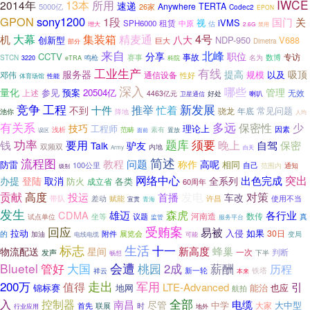
IWCE
13本
2014年
所用
速递
Anywhere
TERTA
5000亿
26家
Codec2
EPON
GPON
sony1200
1段
国门
关
视
iVMS
租赁
SPH6000
中原
估
增大
2.6G
禁用
大幕
精麦通
4号
集装箱
机
八大
创新型
NDP-950
V688
巨大
Dimetra
部分
来自
北峰
分享
职位
CCTV
事故
数博
专访
鸣枪
赛事
STCN
名为
3220
eTRA
科院
工业生产
有线
服务器
提高
吸顶
规模
以及
邓伟
通信设备
性好
体育场馆
性能
深入
哪些
量化
管理
参见
预案
20504亿
上述
无效
4463亿元
好处
喇叭
卫星通信
竞争
工程
新发展
十件
推举
忙着
不到
常见问题
骁龙
年底
池你
降地
人均
有关系
多远
少
保密性
技巧
工程师
理论上
浅析
范畴
素有
因素
置放
误区
面前
题库
钱
功率
要用
须要
晚上
自驾
保密
Talk
驴友
双频双
内地
白天
Army
简述
流程图
教程
问题
称作
高呢
防雷
相同
100公里
自己
范围内
通知
级别
网络中心
突出
出色完成
办提
登陆
取消
全系列
防火
成立省
各类
60周年
贡献
高度
发电
对策
投运
首播
车改
带队
差动
赋能
许昌
使用不当
宣贯
青海
发生
森虎
CDMA
雄迈
各行业
河南造
数传
真
坐等
议题
试点单位
监管
服务平台
回应
受贿案
易被
拉动
入侵
如果
30日
的
附件
展览会
加油
变局
电线电缆
可能
标志
生活
十一
新高度
蜂巢
物流配送
星间
一次
判断
发声
下半
畅想
Bluetel
管好
会遭
薪酬
大国
桃园
2成
历程
新一轮
铁塔
祥云
本来
200万
走出
值得
军用
引
LTE-Advanced
也应
锦标赛
地网
能治
航拍
入
控制器
全部
南昌
电缆
尽管
中学
大中型
首先
时
大家
联展
行业应用
地外