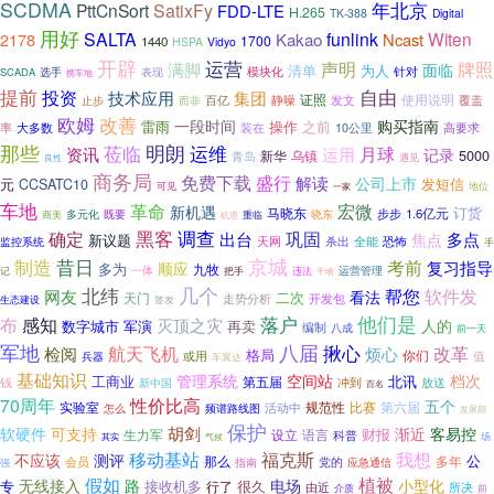
SCDMA
年北京
PttCnSort
SatixFy
FDD-LTE
H.265
TK-388
Digital
用好
SALTA
funlink
Witen
2178
Kakao
Ncast
1700
1440
HSPA
Vidyo
开辟
运营
声明
牌照
满脚
面临
清单
为人
模块化
针对
选手
表现
SCADA
携车地
提前
自由
投资
集团
技术应用
证照
静噪
发文
使用说明
而非
百亿
覆盖
止步
欧姆
改善
一段时间
购买指南
雷雨
操作
之前
大多数
率
装在
10公里
高要求
那些
莅临
明朗
运维
月球
资讯
运用
记录
5000
新华
乌镇
青岛
良性
遇见
商务局
免费下载
盛行
解读
公司上市
元
CCSATC10
发短信
可见
地位
一家
车地
宏微
革命
新机遇
订货
马晓东
步步
1.6亿元
多元化
既要
晓东
重临
商美
机遇
黑客
调查
确定
巩固
出台
多点
焦点
新议题
天网
杀出
恐怖
监控系统
全能
手
京城
制造
昔日
考前
复习指导
顺应
多为
九牧
一体
记
运营管理
把手
违法
干啥
几个
北纬
帮您
软件发
网友
看法
二次
天门
走势分析
开发包
生态建设
签发
他们是
布
落户
感知
灭顶之灾
人的
数字城市
军演
再卖
编制
八成
前一天
军地
八届
揪心
航天飞机
改革
检阅
烦心
格局
你们
或用
值
兵器
车翼达
基础知识
管理系统
空间站
档次
工商业
北讯
第五届
钱
放送
新中国
冲到
百名
70周年
性价比高
五个
实验室
规范性
第六届
比赛
频谱路线图
活动中
怎么
发展期
保护
胡剑
软硬件
可支持
渐近
客易控
财报
生力军
设立
语言
科普
气候
场
其实
移动基站
福克斯
我想
不应该
测评
公
那么
党的
多年
会员
指南
应急通信
强
假如
植被
无线接入
电场
路
小型化
专
接收机多
很久
行了
由近
所决
介质
前