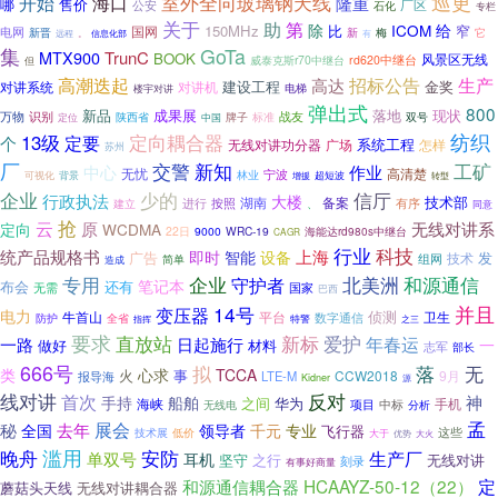
巡更
室外全向玻璃钢天线
开始
海口
隆重
哪
售价
厂区
公安
石化
专栏
关于
助
第
除
ICOM
给
150MHz
比
窄
国网
电网
梅
新晋
新
它
远程
。
信息化部
有
集
GoTa
MTX900
TrunC
BOOK
风景区无线
威泰克斯r70中继台
rd620中继台
但
高潮迭起
高达
招标公告
生产
建设工程
金奖
对讲机
对讲系统
电梯
楼宇对讲
弹出式
800
成果展
落地
现状
新品
识别
战友
万物
陕西省
牌子
标准
双号
定位
中国
纺织
13级
定要
定向耦合器
个
系统工程
无线对讲功分器
广场
怎样
苏州
厂
交警
新知
工矿
作业
中心
无忧
宁波
高清楚
林业
超短波
可视化
背景
增援
转型
企业
少的
信厅
行政执法
大楼
技术部
湖南
备案
有序
进行
按照
、
建立
同意
抢
云
原
无线对讲系
定向
WCDMA
22日
9000
WRC-19
海能达rd980s中继台
CAGR
行业
科技
统产品规格书
上海
即时
智能
设备
广告
发
技术
组网
简单
造成
企业
和源通信
专用
守护者
北美洲
笔记本
布会
还有
无需
国家
巴西
并且
14号
变压器
电力
侦测
卫生
牛首山
平台
数字通信
防护
全省
特警
之三
指挥
要求
直放站
新标
爱护
年春运
一路
日起施行
一
做好
材料
志军
部长
666号
拟
落
无
类
心求
TCCA
火
事
CCW2018
9月
报导海
LTE-M
Kidner
源
线对讲
首次
反对
神
手持
船舶
之间
海峡
华为
手机
项目
无线电
中标
分析
孟
去年
展会
秘
千元
全国
领导者
专业
飞行器
这些
技术展
低价
大于
优势
大火
滥用
晚舟
安防
单双号
生产厂
耳机
坚守
之行
无线对讲
刻录
有事好商量
定
HCAAYZ-50-12（22）
和源通信耦合器
蘑菇头天线
无线对讲耦合器