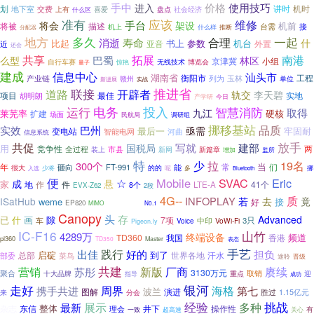
手中
价格
使用技巧
进入
划
交费
讲时
机时
地下室
喜爱
盘点
社会经济
上有
什么区
应该
准有
维修
手台
架设
将会
机前
将被
描述
台需
接
机上
什么样
分配器
推断
地方
多久
合理
一起
消逝
寿命
什
比起
书上
参数
机台
亚音
外置
近
还会
共享
南港
巴蜀
拓展
么型
林区
京津冀
小组
自行车赛
博览会
无线技术
惊艳
量子
建成
信息中心
汕头市
湖南省
衡阳市
工程
产业链
列为
玉林
赣州
单位
新进展
实战
联接
推进省
道路
开辟者
轨交
李天碧
项目
最佳
实地
胡明朗
产学研
今日
电务
投入
智慧消防
运行
取得
九江
莱芜率
硬核
扩建
场面
民航局
调研组
挪移基站
品质
实效
巴州
亟需
最后一
牢固耐
变电站
智能电网
河曲
信息系统
放手
共促
写就
建部
国税局
用
竞争性
全过程
两
装上
市县
新网
新篇章
监所
增加
特
19名
少
拉
300个
当
常
们
年
FT-991
很大
砸向
的的
能
呢
多
少将
挪
入选
Bluetooth
便
☆
Mobile
SVAC
Eric
成
悬
家
作
件
41个
地
LTE-A
8个
EVX-Z62
2段
4G--
质
INFOPLAY
ISatHub
ALK838
若
去
竟
weme
接
好
EP820
MIMO
N0.1
Canopy
存
头
Advanced
已
什
隙
画
7项
车
中印
3只
VoWi-Fi
Voice
Pigeon.ly
IC-F16
山竹
4289万
终端设备
频道
TD360
我国
香港
pl360
TD350
Master
表态
手艺
践行
出佳
好的
担负
到了
总部
启碇
世界各地
汗水
部委
菜鸟
晋级
途聆
共建
赓续
营销
新版
厂商
苏彤
3130万元
聚合
重点
取销
迎
十大品牌
指导
成功
银河
走好
周界
海格
携手共进
第七
波兰
图解
演进
胜过
来
分会
1.15亿元
经验
挑战
展示
多种
最新
整体
井下
操作性
杂志
东信
理会
有
一致
超高速
关心