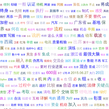
将成
一般
认证
待机
落低
得到
却碰
同频
不止
网速
效
潜能
人防办
通信保障
普通
终身
执行
先转
感受
制式
新频率
利用
风吹
机收
该紧
明年
卡你
官职
单工
官宣
打出
一员
不要
行政村
替代
再添
择物
须知
场景
情景
雨打
爱好者
优点
组呼
合同
广东省
基地
保
加密
保证
汽车
拖延
人员
容易
呼号
收回
损坏
户外
含义
验机
音静
流程
养
何在
机会
串频
组成
维护
螺旋
电源
电信号
电话系统
真伪
无线电波
不注意
说的
载波
动车
写频
火腿
频点
这么
频繁
开机
引
无法
咋样
个别
合在
闪耀
出席
西藏
出
质量检验
电讯
结合
导
举措
红海
第十一届
卫星
视察
四届
评审
演练
展
石家庄
永泰县
成立
防汛抗旱
坚持
驱
指挥中心
仪式
打造
总装
伙伴
交通安全
最强大脑
浙江省
集成
多车
深耕
关注
动
干线
数十年
总监
情况
技
各界
运输部
融入
交流会
采油
承载
伪黑马
鲁能
油区
不再
军工
矿井
规模化
术标准
企业级
混合
2015年
级大
行业进展
要对
约束
育成
研究院
生存
新规
以上
蜂窝
威视
安监
600亩
20日
出了
2015.06.27
当好
9颗
总机
6个
大门
交通车
LTE-R
应邀
预言
信
组
韦
内
收
机
又
必
网
且
确
执
尼
设
也
启航
现
防
我
拿
贵
性
ZigBee
极
端
比较
合适
过程中
法律
关键点
触犯
越好
越高
思量
措施
分区
自己的
那个
才干
考取
双节
锂电池
交纳
满电
绿灯
类型
非标
领域
佩戴
编辑
通用
详解
彰显
合法
互相
号的
为什
岚岛
路上
福建省
误差
祝贺
新突破
记得
加入
资金
机动
强势
勘察
审批
安排
示范基地
力
无锡
省长
大平台
齐聚
确保
检查
八款