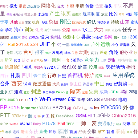
不思
网络化
下游
申请
传播
概念
接头
车队
带宽
位置
合成
怎么样办
府部门
量
产生
该买
规章制度
比的
等
电源设备
永远性
放置
对照
做出
便携式
不用
使用办法
刚强
突破
确认
山东
于零
其他
持续
机身
座谈
飞机
圆满完成
盲区
科技创新
交替
水上
任务
海市
大力
训练
公路
学习
化成
会
南宁
顺风耳
江苏省
民
局长
2018环
县级
设为
检测中心
多网
300
杭州市
新技术
200座
信和
用航空
河南省
222-1
管控
个
久
UHF
户外运动
亿
2015.05.24
i-Rail
键
一部
小心
避雷器
镍氢电池
事项
台可
了
玩啊
角逐
得不
服务业
两台
差别
激活
名称
发射机
汶
耗电
关停
途径
竞争力
顺利
定制
新闻
一套
治理办
活动
第十
总指挥部
川
领导
旅游活动
人防
基
信息治理
双创双
处置
庆祝活动
播报
初步
投用
8872万元
础
干部会
听取
应用系统
甘肃
四川
首都机
特斯
行政
自行
铁二院
日照
超级
自动化
西安
中山
台州
微波通信
智慧消
试点
副主任
大关
许昌市
协助
秦皇岛
一款
刺激
隔离
4颗
亚贝尔
完美
难点
成新
20颗
-CP16
暴力事件
24372台
推行
远遥
6家
Wi-Fi
11个
GNSS
eMBMS
15年
电磁
MTP850
FTM-400DR
FT1DR
PDC550
外
BP2015
像
EP720
lcx
Inmarsat
如
YAESU
IC-T7H
达
100
PTT
1.4GHz
China2015
GSM-HI
航
370MHz
惊
FreeWheel
工
字
走
前
一师一麦
eChat
PT578
iRail
交通银行
防爆
宣
410M
Relay
TEDS
WiMAX
物业
雇用
暴雨
变脸
伶
荣获
直击
传
首届
智造
隧道
民族
战线
蹭下
春季
进程
断电