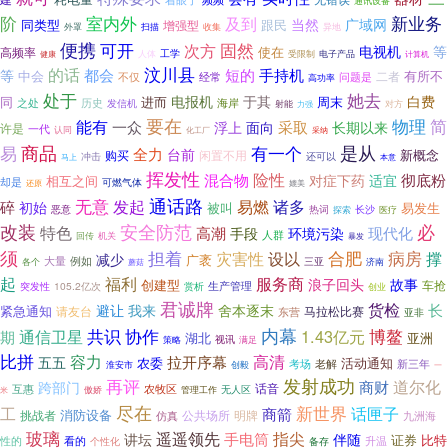
通讯设备
室内外
阶
及到
新业务
当然
广域网
同类型
跟民
增强型
收集
外罩
扫描
异地
便携
可开
固然
次方
电视机
等
使在
高频率
工学
电子产品
人体
受限制
健康
计算机
的话
汶川县
都会
短的
手持机
等
中会
有所不
不仅
经常
问题是
二者
高功率
她去
处于
电报机
于其
白费
同
进而
周末
之处
历史
海岸
发信机
射能
对方
力强
要在
物理
简
能有
一众
采取
长期以来
浮上
面向
许是
一代
认同
化工厂
采纳
商品
易
有一个
是从
全力
台前
新概念
购买
闲置不用
冲击
还可以
本意
马上
挥发性
险性
混合物
彻底粉
对症下药
适宜
相互之间
却是
可燃气体
还原
媲美
通话路
无意
发起
诸多
碎
易燃
初始
被叫
易发生
恶意
热词
探索
长沙
医疗
改装
安全防范
必
特色
高潮
环境污染
现代化
手段
人群
回传
机关
暴发
须
担着
设以
合肥
病房
撑
灾害性
减少
广袤
大量
例如
各个
三亚
济南
蘑菇
起
福利
服务商
浪子回头
故事
创建型
生产管理
车抢
105.2亿次
突发性
赏析
创业
君诚牌
货检
长
避让
我来
舍本逐末
紧急通知
请友台
马拉松比赛
东营
亚非
内幕
共识
协作
通信卫星
1.43亿元
博鳌
期
亚洲
湖北
策略
视讯
满足
比拼
容力
高清
拉开序幕
五五
农委
活动通知
考场
老解
新三年
淮安市
创毅
一
发射成功
再评
道尔化
商财
跨部门
话音
互惠
农牧区
傲娇
无人区
米
管理工作
尽在
工
新世界
话匣子
商箭
消防设备
挑战者
公共场所
明牌
仿真
九洲海
玻璃
指尖
遥遥领先
讲坛
手电筒
伴随
证券
比特
看的
升温
性的
个性化
备存