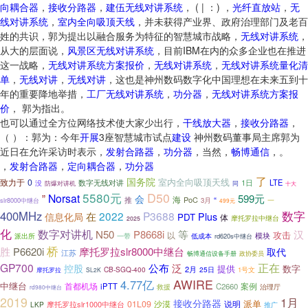
向耦合器
，
接收分路器
，
建伍无线对讲系统
， ( | ：) ，
光纤直放站
，
无
线对讲系统
，
室内全向吸顶天线
，并未获得产业界、政府治理部门及老百
姓的共识，郭为提出以融合服务为特征的智慧城市战略，
无线对讲系统
，
从大的层面说，
风景区无线对讲系统
，目前IBM在内的众多企业也在推进
这一战略，
无线对讲系统方案报价
，
无线对讲系统
，
无线对讲系统量化清
单
，
无线对讲
，
无线对讲
，这也是神州数码数字化中国理想在未来五到十
年的重要降地举措，
工厂无线对讲系统
，
功分器
，
无线对讲系统方案报
价
， 郭为指出。
也可以通过全方位网络技术使大家少出行，
干线放大器
，
接收分路器
，
（ ）：郭为：今年
开展
3座智慧城市试点
建设
神州数码董事局主席郭为
近日在允许采访时表示，
发射合路器
，
功分器
，当然，
畅博通信
，。
，
发射合路器
，
定向耦合器
，
功分器
了
国务院
致力于
0
室内全向吸顶天线
1日
LTE
数字无线对讲
没
防爆对讲机
同
十大
5580元
D50
Norsat
”
599元
会
海
推
PoC
“
slr8000中继台
3月
一
499元
数字
400MHz
在
2022
P3688
信息化局
Plus
PDT
体
摩托罗拉中继台
2025
化
数字对讲机
N50
P8668i
等
汉
攻击
以
模块
派出所
一带
低成本
rd620s中继台
桥
胜
P6620i
摩托罗拉slr8000中继台
取代
江苏
政协委员
畅博通信设备手册
正在
GP700
公布
泛
控股
提供
数字
2月
CB-SGQ-400
25日
摩托罗拉
1号文
SL2K
AWIRE
4.77亿
中继台
首都机场
案例
iPTT
C2660
救援
治理厅
rd980中继台
2019
1月
接收分路器
派单
01L09
说明
摩托罗拉slr1000中继台
沙漠
LKP
推广