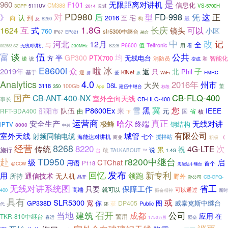
是
960
无限距离对讲机
F101
信息化
CM388
3GPP
5111UV
VS-5700H
2014
见过
对
PD980
FD-998
》
后
凭
这
正
型
认
2016
向
到
至
宅
最
构
及
8260
1.8G
互
长庆
可以
1624
式
镜头
小区
760
slr5300中继台
IP67
EP821
融合
改
中
记
河北
12月
全
与
Teltronic
P6600
值
看
8228
用
无线对讲机
230MHz
002583.SZ
富
谈
伍
公共
均
半
GP300
PTX700
无线电台
方
智能化
消防员
诺
该
和
变成
冰
E8600i
啦
众
2019年
子
返
北
只
Phil
基于
迎
KiNet
WiFi
FMRC
爱
携
掀
Analytics
4.0
2016年
州市
大兴
3118
100Gb
DSL
董
350
建伍中继台
App
标段
国产
CB-FLQ-400
CB-ANT-400-NX
室外全向天线
事长
CB-HLQ-400
冀
您
P8600Ex
雪
黑
队伍
来
元
IEEE
邵阳市
RFT-BDA400
由
省
国
核
下
运营商
哈尔
真正
安全生产
极蜂
无线对讲
终端
钢结构
IPTV
8000
中兴
有限公司
室外天线
城管
射频同轴电缆
七个
海能达对讲机
搅拌站
商业
积极
《
8268
经营
8220
次
传统
4G-LTE
祝
累
说
施行
敢
台
TALKABOUT
1.4G
™
赴
TD950
r8200中继台
级
CTChat
启
用语
P118
首个
@CCW
海能达中继台
回忆
发布
新专利
用
领跑
通信技术
所持
无人机
野外
品开
孙公司
CB-GFQ-
无线对讲系统图
省工
只要
保障工作
就可以
可以通过
高端
400
振奋精神
新时
具有
或
SLR5300
宽
图
威泰克斯中继台
GP338D
你
DP405
获
Public
还
代
当地
召开
建筑
公司
成都
应用
在
TKR-810中继台
警用
壁垒
春运
1750万股