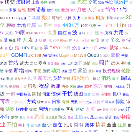
移交
装财局
先在
试运行
交流
上线
特设
路网
争
特将
治理机构
空港
紧急
网
11号
诺基
简约
月底
运检
人手
全员
配网
安徽
徐州
自主
络公司
两级
权力
20
提出
厕所
白马湖
可能性
为上
中秋
MOTOTRB
入网
海底
等行业
贝尔
长假
共存
亿
4481万
电联
111份
土地
聊微
男性
居多
全电
53
10亿
优惠
土中
前景
波
共用
16家
大众
大屏
能在
隧
所有
张
分
IPMESH
】
模
专
廊
LTE-U
目
吗
人
发
多么
假
使
呼
受
用处
RD960
绕
友
够
涉
规
提
即
被
Push-to-Talk
社
RD980
点
承
就绪
指
公用
T-5720
26日
本
11日
UHFVHF
缷
84个
热
VoWiFi
转
410Mbps
CDMR
Q603
获批
20年
3550
JX-188
Aeroflex
McWill
MagOne
号新
首站
照片
蓝天
零点
250小时
之下
热情
之歌
熟
来袭
飞奔
高新
你我
祝您
世纪
新增
动力
累坠
投资规模
链路
浙江
华星
平稳
旗舰
谙
缅甸
重特
有望
调解
精彩纷呈
调试
新天地
消耗
以后
英雄
条记
诰日
最全
队员
呼和浩特
飞扬
祝辞
移动
东方
升
教师
常见
协会
鑫软
收购
里程碑
主席
共创未来
区域
新年
干扰
级
简报
线图
一封
惯例
集中
司亚
信威
中国特色
高性能
宣告
验证
可靠
方式
惊险
审
日常
青睐
支持
无数
在使
不同
强大
呼叫
除了
模式
冗余
检测
启动
好
火灾
稿
法案
区别
软件业
跨省
媒体
电信业务
调整
冲刺
四大
最快
不行
电信
思维
正确
瑞文
足步
解除
是否
开通
敢用
引汉济渭
求救
三超
个人
物联
不怕
业
走在
类有
搞混
全速
至少
集体
民用
注意
车台
网卡
拨
比安
进击
许可
互调
供应
认证培