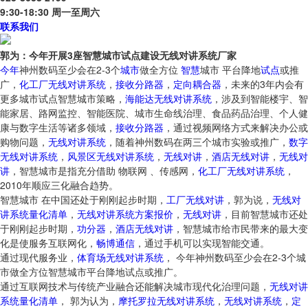
9:30-18:30 周一至周六
联系我们
郭为：今年开展3座智慧城市试点建设无线对讲系统厂家
今年
神州数码至少会在2-3个
城市
做全方位
智慧
城市 平台降地
试点
或推
广，
化工厂无线对讲系统
，
接收分路器
，
定向耦合器
，未来的3年内会有
更多城市试点智慧城市策略，
海能达无线对讲系统
，涉及到智能楼宇、智
能家居、路网监控、智能医院、城市生命线治理、食品药品治理、个人健
康与数字生活等诸多领域，
接收分路器
，通过视频网络方式来解决办公或
购物问题，
无线对讲系统
，随着神州数码在两三个城市实验或推广，
数字
无线对讲系统
，
风景区无线对讲系统
，
无线对讲
，
酒店无线对讲
，
无线对
讲
，智慧城市是指充分借助 物联网 、传感网，
化工厂无线对讲系统
，
2010年顺应三化融合趋势。
智慧城市 在中国还处于刚刚起步时期，
工厂无线对讲
，郭为说，
无线对
讲系统量化清单
，
无线对讲系统方案报价
，
无线对讲
，目前智慧城市还处
于刚刚起步时期，
功分器
，
酒店无线对讲
，智慧城市给市民带来的最大变
化是使服务互联网化，
畅博通信
，通过手机可以实现智能交通。
通过现代服务业，
体育场无线对讲系统
， 今年神州数码至少会在2-3个城
市做全方位智慧城市平台降地试点或推广。
通过互联网技术与传统产业融合还能解决城市现代化治理问题，
无线对讲
系统量化清单
， 郭为认为，
摩托罗拉无线对讲系统
，
无线对讲系统
，
定