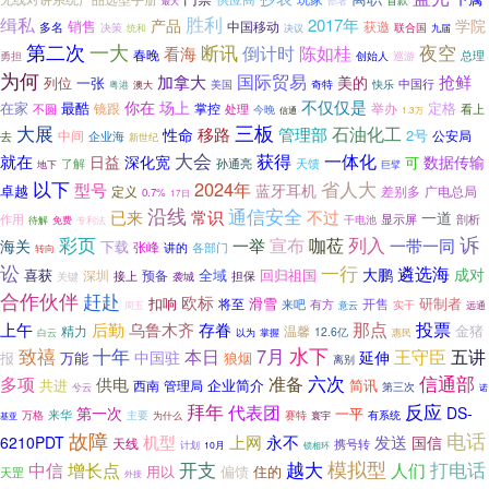
首款
部署
最大
胜利
缉私
2017年
产品
学院
销售
中国移动
获邀
多名
决策
统和
决议
联合国
九届
一大
第二次
断讯
倒计时
陈如桂
夜空
看海
春晚
总理
勇担
创始人
巡游
为何
国际贸易
加拿大
抢鲜
美的
列位
一张
中国行
快乐
美国
奇特
粤港
澳大
不仅仅是
你在
场上
在家
定格
最酷
镜跟
举办
掌控
处理
不圆
看上
今晚
信通
1.3万
三板
大展
石油化工
移路
管理部
性命
2号
中间
公安局
企业海
去
新世纪
大会
获得
一体化
就在
日益
深化宽
数据传输
可
了解
孙通亮
天馈
地下
巨擘
以下
2024年
省人大
型号
蓝牙耳机
卓越
差别多
定义
广电总局
0.7%
17日
沿线
通信安全
已来
常识
不过
一道
显示屏
剖析
作用
干电池
专利法
待解
免费
彩页
列入
诉
宣布
咖莅
一带一同
海关
一举
下载
张峰
各部门
讲的
转向
讼
一行
遴选海
大鹏
成对
喜获
全域
回归祖国
预备
深圳
接上
担保
关键
袭城
合作伙伴
赶赴
欧标
扣响
滑雪
研制者
将至
开售
有方
来吧
实干
周五
意云
远通
那点
后勤
存眷
投票
上午
乌鲁木齐
精力
温馨
金猪
12.6亿
白云
以为
掌握
惠民
致禧
十年
水下
7月
五讲
本日
王守臣
中国驻
延伸
万能
狼烟
报
离别
准备
六次
信通部
多项
供电
共进
企业简介
简讯
西南
管理局
第三次
兮云
诺
拜年
反应
代表团
第一次
DS-
一平
来华
赛特
有系统
万格
主要
为什么
基亚
寰宇
电话
故障
上网
发送
机型
永不
国信
6210PDT
天线
携号转
计划
10月
锁相环
越大
模拟型
中信
开支
人们
打电话
增长点
用以
住的
偏馈
天罡
外接