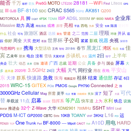
能否
28181
千万
---WiFi
MOTO
Liteos
Pre5G
LTE230
First
巨头
标杆
GPS
BF-8100
CRAC
S565
AK851
III
Q200
延
SDC
GJB
5GHz
企业库
具
脚
ADSL
ISP
3000M
MOTOROLA
4FSK
TDMA
BF-9000
NMEA
CQST
亮相
Massive
高速
助力
安全
或将
西电
登封市
原理
陈清
平昌
网络系统
为本
专网
理顺
旅游区
社会
之二
二届
并从
酒店
选频
管道
什么
范围
追
可与
环绕
聚焦
子公司
世界杯
祝愿
央视
周全
大奖
影戏
你好
紧紧
您对
踪
深圳市
看颜
佳
携海
黑龙江
春节
湾区
大型活动
与您相约
斐济
2018年
王伟
电信
智绘
今后
宾
步谈机
上半年
2日
电台
没有
雪场
温州
乙未年
那末
天翼对讲
天元
恪守
壮大
屏幕
近期
具备
广西
公众
参与
邀请
总裁
国会
央企
动态
大
召唤
未来
3.5GHz
大幅
平安山
天气
同行业
2020年
24日
夜晚
多
用在
越来越
东
快速路
急救
桂林
结束
通信部
群系
存证
天津
珠海
6日
视频监控
WRC-15
GITEX
Connected
2015
PMOS
PH790
之
PCIe
降
Google
Cellular
短了
可代
3000GHz
夏季
所需
没了
Mag
夹加
答案
功能模块
电波
大该
替
启幕
11点
等产品
水利
铁总
单载波
指挥系
快车道
上为
设施
自治区
32个
SSHT
Z-Wave
大华
KDM2901
Mini
推进会
700MHz
Livall
和对讲
L16
M-ICT
运
PDDS
TOANY
GP2000
3KHz
10KB
CBTC
Strix
VHF
POI
A10D
用电
One
HARD
BF-8000
Trunk
----
Mipoli
RD620
CAICT
Part
TCP
Rail
蓝光
抄表
离职
门禁
下属
无线对讲系统产品选型手册
供应商
玩家