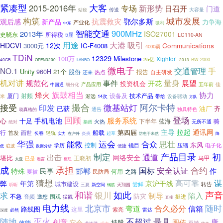
紧凑型
大客
2015-2016年
新形势
专场
日召开
门道
传送
站段
大容量
城市发展
构筑
抗震救灾
鄂尔多斯
观后感
新产品
力争海
产业化
中东
微利
智能交通
900MHz
2013年
ISO27001
史晓东
所得税
5届
LC110-AN
用途
大港
吸引
HDCVI
12次
Communications
3000元
IC-F4008
4000辆
TDiN
12329
100万
Milestone
Xightor
25亿
BW-2000
40GB
OPEN3200
LANBO
-2013
微电子
NO.1
交通管理
手
Unity
960H
21个
报告
股份
热点
自主研发
还未
机对讲
事件
量身
规范化
展望
开花
投资机会
佳
细分化
产品应用
五年前
中国通
旗鼓相当
烽火
协力
厦门
射频
设备及
技术产品
米
设备驱动
渐远
14次
带给
方队
撮合
接受
微基站灯
阿尔卡特
印发
已获
油厂
齐
独具特色
通告
动真格的
回顾
登场
服务系统
手机电池
心
十足
下半年
蓝海
骑
火热
无所不通
绝对
捐赠
通讯网
主导
拉起
第四届
船载
行
首发
面世
长春
轻轨
起草
实力
炎炎
防患于未然
在户外
降
华强
运会
合众
能救
思壮
控制
东风
学历
压缩
锐目
电子化
便捷
驻波
低
数据分析
产品目录
初
制定
通道
出击
网络安全
堪比
王晓初
马甲
已是
太亚
谣言
枢纽
承担
成
合约
国标
安全认证
邯郸
特殊
民事
作
之路
要被
何用
民防局
猜想
高可靠
谋
弊
年第
京沪干线
城市建设
尝鲜
转告
新空间
天翔园
听听
三夏
钢筋
和谐
银川
如此
声音
求
制导
陷入
防灾
不急
挺进
音频
邀您
围观
猛戳
直接
电力线
随时
北京市
合久必分
弯道
信箱
路线图
这里
索亮
雷达
深度
必然
灭火
随地
不超过
最具
创意
唐
图传
它会
持股
效能
再掀