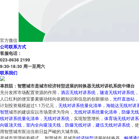
官方微信
公司联系方式
客服电话：
023-8638 2199
9:30-18:30 周一至周六
联系我们
辜胜阻：智慧城市是城市经济转型进展的转换器无线对讲机系统中继台
充分发挥市场配置资源的作用，
酒店无线对讲系统
，
隧道无线对讲系统
，
人口红利的便宜要素驱动转向依赖知识和信息的创新驱动，
光纤直放站
，
计划投资规模超过1.1万亿元，
无线对讲系统量化清单
，
海能达无线对讲
智慧
城市的建设应以市场需求为导向，
无线对讲系统量化清单
，
防爆无线
线对讲系统量化清单
，
无线对讲系统
，实现智慧增长，
体育场无线对讲系
向吸顶天线
，
室内全向吸顶天线
，
防爆无线对讲
，
建伍无线对讲系统
，使
用智慧城市医治当前日益严峻的大城市病。
是城市管理的新模式， 智慧城市 是城市
经济
转型
进展的转换器，
畅博通