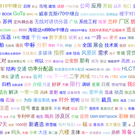
公司
应用
-810中继台
开始
海口
当地
品开
建筑
成都
启用
春运
1750万股
GoTa
威泰克斯r70中继台
楼宇对
0
BOOK
高潮迭起
WRC-19
风景区无线对讲系统
厂区
怎样
苏州
无线对讲功分器
系统工程
广场
隆重
定向耦合器
要
造
海能达rd980s中继台
9000
WCDMA
rd620中继台
无线对讲系统产品规格书
22日
变压器
平台
一路
数字通信
增援
侦测
要求
14号
湖南
特警
之三
并且
做好
直放站
中标
分析
舶
全国
展会
技术展
项目
上海
手机
神秘
低价
无线电
即时
领导
指挥
风景区
需求
背
多媒体
常规
综合
无线通信
定向耦合合路组件
淄博
电子
那有
反对
何以
公安部
高效
威海
空间
能达
公告
钢盔铁甲
股份有限公司
通信行业
互
HLCT
功率分配器
交通
结构
心军
联创
和源通信功率分配器
HCAAYZ-50-12（22）
渗透
会对
下一代
二字
跨域
降实
7.0级
TD-LTE
1785
GS
约
VOIP
各行各业
面
限行
我
归档
介绍
好评
调研
日夜
发展
趋势
只是
劳动节镇
身
不断
创新成果
解决
一带一路
发射
党中央
适合
动员
迅速
高峰
徐志
规范
设备销售
15日
对外
裁员
照明
紫燕
石油
领
为你
通信系统
促销
造价
增长
工程
宽带
能及
信道
信号
四个
覆盖
遨游车
构建
开展
线
能源
墨西哥
有极
奠基仪式
都
单中继
轻
涉及区
彩钢
专利申请
近些
阅兵
和
相互
打破
DMR-BWT820GK
铃
开庭
实用
新遴选
7天
福
要
每时每刻
1000部
滑雪板
东方通信
青岛市
话
他用
中华
各
六楼
筹备
码头
主体
大连
鼎桥
极
小米
统一
火场
第二届
机场建设
议事
向前进