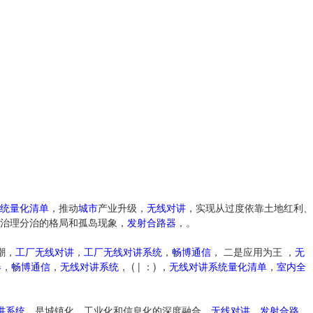
统量化清单
，推动
城市
产业升级，
无线对讲
，实现从过度依靠土地红利、
治理分治的格局和孤岛现象，
发射合路器
，。
。
潮，
工厂无线对讲
，
工厂无线对讲系统
，
畅博通信
， 二是应用为王 ，
无
器
，
畅博通信
，
无线对讲系统
， ( | ：) ，
无线对讲系统量化清单
，
室内全
讲系统
，是城镇化、工业化和信息化的深度融合，
无线对讲
，
发射合路