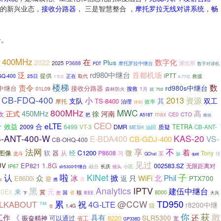
的新兴业态，
接收分路器
， 三是智慧整合 ，
摩托罗拉无线对讲系统
，
畅
个。
400MHz
在
数字化
2022
Plus
2025
派出所
P3688
摩托罗拉中继台
数字对讲机
PDT
泛
rd980中继台
首都机场
提供
iPTT
GQ-400
25日
取代
正在
救援
1号文
4.77亿
楼梯
数
责令
rd980s中继台
0中继台
接收分路器
01L09
森林防火
搜救
1月
就
702
CB-FDQ-400
2013
小
资源
支队
其
双工
TS-8400
摩托
治理
效率
体制
800MHz
MWC
450MHz
高
正式
徐
河南
max
次
CE0
把
CTO
A518T
推动
CEO
升
eLTE
合
效益
2009
6499
VT-3
DMR
TETRA
油田
质疑
CB-ANT-
MESH
-ANT-400-W
KAS-20
E-BDA400
VS-
CB-GDJ-400
CB-OHQ-400
享
法网
不
着
微
图像
软
器
从
经
C1200
P8608
Tony
习
北斗
某
传
缺
QChat
quot
见过
1.8G
UV
EP821
002583.SZ
无限距离对
IP67
融合
长庆
镜头
小区
slr5300中继台
认
啦
KiNet
子
掀
Phil
众
冰
WiFi
北
返
只
PTX700
E8600i
迎
爱
z
携
IPTV
黑
Analytics
建伍中继台
00Ex
来
元
冀
核
省
8000
国
大兴
下
您
IEEE
TD950
累
@CCW
ALKABOUT
祝
4G-LTE
™
r8200中继
级
1.4G
雪
你
获
敢
工作
《
具有
还
SLR5300
振奋精神
可以通过
8220
省工
宽
GP338D