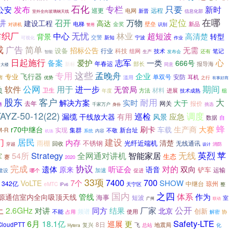
石化
只要
专栏
新时
发布
公安
巡更
远程
电网
新晋
信息化部
室外全向玻璃钢天线
在哪
讲
召开
万物
定位
建设工程
高达
壁垒
电梯
金奖
新品
对讲机
识别
警用
纺织厂
中心
无忧
林业
超短波
高清楚
转型
背景
交警
宁波
可视化
新知
作业
成
简单
广告
无需
招标公告
设备
行业
科技
组网
技术
笔记
还有
生产
发布会
智能
日起施行
志军
心
备案
爱护
一类
666号
年春运
部长
报导海
新标
大楼
同意
专用
这些
孟晚舟
企业
飞行器
专业
安防
单双号
耳机
者
滥用
之行
优势
有事好商
公网
负
进一步
期间
软件
用于
无管局
卫生
材料
进展
年度
方法
组
技术成熟
股东
客户
大
耐用
解决方案
实时
大于
去年
网关
报价
通
千家万户
挑选
身份
AYZ-50-12(22)
调度
巡检
漏缆
有用
应急
干线放大器
风景
数据
自
蜂
大赛
刷卡
车载
生产商
r70中继台
M-R
实现
集群
新台址
不敬
内容
机场
系统
居民
们
建设
内存
清楚
雨棚
不锈钢
光纤近端机
回收
无线通讯
穿越
设计
消防
无线
苹
Strategy
英烈
54所
全网通对讲机
智能家居
军
生态
赛
2020
完成
协议
对的
遗体
听证会
双向
原来
语音
铲车
运输
加速
建设
哪个
促进
33项
7400
700
VoLTE
7个
SHOW
342亿
中继台
琼州
eMTC
整
天宁区
IPv6
国内
之四
体系
管线
作为
源通信室内全向吸顶天线
海事
短波
室
广州
联动
上
公开
2.6GHz
同方
厂家
对讲
结果
北京
创新
频谱
使用
不能
占用
解密
协
Safety-LTE
6月
18.1亿
巡展
更
8日
CloudPTT
飞
复兴
地震局
总站
化
Hytera