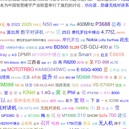
名为中国智慧楼宇产业联盟举行了激烈的讨论，
功分器
，
防爆无线对讲系
N50
P3688
400MHz
公布
2025
一
体
9元
2022
海
599元
在
Plus
PDT
完
4.77亿
派出所
数字对讲机
25日
摩托罗拉中继台
HP780
字化
AWIRE
此生
摩托罗拉
Nokia
摩托罗拉slr1000中继台
LoRa
EarPods
lr5300中继台
rd980中继台
控股
台
CB-GDJ-400
BD500
TS-
SL2M
的
rd980s中继台
首都机场
正品
RFID
Smart
E8608
DPMR
slr1000中继台
Gray
赴京
4.0
洽谈
沙龙
数字
高
某
江西省
R8200
FD-998
00
自
再
eLTE
2016
拨
摩托
RFS-BDA400
操纵
将于
是
MOTOTRBO
K4A8G045WC
E-SGQ-400D
公布会
核电
没电
TETRA
提升
M3688
缺
治理局
流量
经
P8600
4月份
聊
至
微
M3188
8228
VS-5700
着
CM388
VS-5700H
地面
转变
CB-HLQ-400
指挥系统
NX-32
颁发
治理系统
到
冀
KiNet
省
Phil
1.4G
北
迎
新
众
值
8000
谈
PTX700
返
均
爱
IPTV
记
可以
敢
宽
室外全向天线
下
基于
ICOM
原
比
真正
城管
™
累
信息化
4G-LTE
智能化
离对讲机
由
台
雪
无线对讲机
150MHz
CB-GFQ-400
获
积极
助
云
14号
310
700
建伍
或
梅
但
MTX900
GP338D
第
图
SHOW
GoTa
WCDMA
除
你
召开
无人机
电梯
展会
双
运营商
1750万股
r8200中继台
牌子
反对
在哪
警用