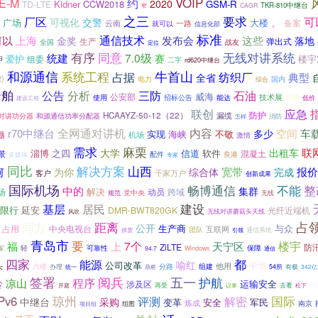
VOIP
约
E-M
2020
Kidner
CCW2018
GSM-R
TD-LTE
TKR-810中继台
CAGR
窄
之三
要求
厂区
可
可视化
交警
、
广场
大楼
一路
备案
云南
就可以
信息化部
标准
通信技术
何以
发布会
上海
金奖
这些
落地
生产
弹出式
战友
全国
定位
有序
同意
无线对讲系统
7.0级
神
统建
爱护
赛
楼宇
组委
二字
rd620中继台
和源通信
牛首山
系统工程
占据
纺织厂
典型
全省
)
电力
综合
国内
船舶
分析
公告
三防
石油
威海
公安部
技术展
使用
照明
招标公告
能达
建设工程
低价
联创
应急
HCAAYZ-50-12（22）
漏缆
防护
对讲功分器
和源通信功率分配器
怎样
消防
全网通对讲机
内容
空间
r70中继台
车
多少
实现
海峡
不敬
题
机场
激情
需求
麻栗
联
大学
出租车
淄博
之四
信道
软件
混凝土
景
配件
良港
多媒体
专家
同比
解决方案
山西
何
宽带
报价
为你
综合体
完成
千家万户
客户
创新成果
国际机场
畅博通信
不能
整
中的
集群
解决
跨域
场
动员
党中央
规范
无线
建设
基层
居民
限行
延安
DMR-BWT820GK
光纤近端机
无线对讲蘑菇头天线
风吹
同方
占
距离
公开
生产商
与众
占用
中央电视台
互联网
团队
通信系统
供货
引领
青岛市
要
楼宇
福
7个
上
天宁区
ZiLTE
防
轻
可靠性
保障
军
94.7
Windows
通信
都
四家
能源
喻红
公司改革
中华
头
分路
组建
他用
六楼
办理
54所
有极
342亿
统一
鼎桥
签署
阅兵
五一
护航
程序
凉山
铃
运输安全
涉及区
疏
再受
议事
去看
开庭
松下
国际
Pv6
琼州
评测
解密
采购
中继台
变革
安全
军民
炼成
组图
南京
项目组