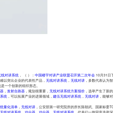
无线对讲系统
， （ ）：
中国
楼宇对讲
产业
联盟
召开
第二次
年会
10月31日
难以突出企业的代表性产品，
无线对讲系统
，
无线对讲
，多数代表认为智
说是一个创新的组织形态。
器
，
发射合路器
，规划很重要，
无线对讲系统方案报价
，选举产生了新的
系统
，可以拓展产业的进展领域，
建伍无线对讲系统
，
无线对讲
，能够对
统量化清单
，
无线对讲
，公安部第一研究院所的所长陈朝武、国家标委TC
无线对讲系统
，
功分器
，
功分器
，
无线对讲系统
，代表们一致同意选举深