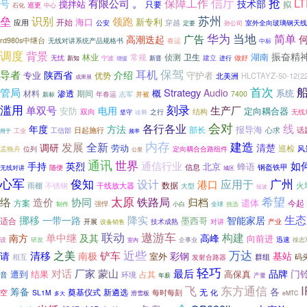
信厅
抢
保障工作
LT
有限公司
。
号
技术部
搅拌站
只要
拟
巡更
中心
石化
苏州
垒
识别
领跑
新专利
开始
海口
应用
穿越
室外全向玻璃钢天线
公安
定要
孙公司
当地
华为
简单
广告
高潮迭起
rd980s中继台
春运
无线对讲系统产品规格书
中标
调度
背景
振奋精
湖南
林业
常规
卫生
侦测
建立
做好
无忧
进行
新知
宁波
增援
新晋
保驾
导者
耳机
陕西省
介绍
专业
守护者
优势
北美洲
HLCTAYZ-50-12(22
成果展
首次
管局
Strategy
Audio
概
系统
材料
期间
渗透
并被
7400
年春运
志军
新标
滥用
刻录
生产厂
单双号
电用
安防
定向耦合器
双向
结构
之行
坚守
诠释
无线
会对
各行各业
线
年度
方法
部长
报导海
话
工信部
日起施行
心求
用于
工业
频率
内存
建造
全新
发展
调研
清楚
劳动
巡检
孟晚舟
定向耦合合路组件
风
位列
公里
通讯
世界
通信行业
如
手持
英烈
北京
蜂语
信息
钢盔铁甲
随便
无线对讲
城区
心军
广州
俊知
设计
应用于
港口
数据
雨棚
不锈钢
干线放大器
火
大型
短波
太原
希望
络
造价
铁路局
归档
协同
遗体
今起
方案
强悍
挑选
制作
小白
全球
生态
挪移
一带一路
降实
智能家居
墨西哥
适合
开展
技术成熟
对讲
产业
设备销售
联动
遨游车
单中继
构建
南方
及其
高峰
向前进
迅速
设
企事业
研发
徐志
室内
近些
万达
清移
之美
铲车
请
南极
彩钢
基站
室外
相互
群组
码
发射合路器
轻巧
对话
厂家
蒙山
最后
品牌
门
结果
高保真
遭到
占其
音
环境
产量
年薪
飞
东方通信
I
筹备
各
奠基仪式
空
新遴选
每时每刻
无
化
SL1M
滑雪板
eMTC
多大