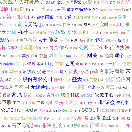
风景区无线对讲系统
神秘
设备
壁
所持
建筑
科技
极蜂
公司
安全生产
即时
一类
落
以通过
15日
威泰克斯r70中继台
新时代
海能达
威泰克斯中继台
定向
关于
第一
现状
国家
交通
隆重
野外
回收
巴西
无线对讲耦合器
企业
和源通信耦合器
造成
领
无线电
实时
对讲
行业
双时
组网
技术
项目
互通
耐用
对讲机
高达
智能
去年
栎社
安保
转型
地铁
少的
无
自立
超短波
平台
直放站
发射
并且
电子
按照
加强
大于
能及
大的
还有
新品
飞行器
系列
无需
专用
大火
加速
不断
笔记本
变身
行政执法
信号
工矿企业
指挥
变压器
公网
背负
现场
风景区
体系
高清楚
对外
网关
哪个
载
趋势
智慧
高效
股东
只是
上市
千元
手机
大赛
身份
隙更
那有
增长
进展
网
用到
不情愿
强国
主体
下一代
全面
实施
进一步
为了
数字通信
批复
四个
宋
原来
劳动节镇
有事好商量
促进
日夜
协议
年中国
对的
找到
好评
改
盛大
股份有限公司
通信网
创新
禁令
新台址
可视对讲
苹果
刷卡
工作
有用
无线通讯
无线通信
企业集群
覆盖
小米
作为
扬子
景区
抗爆
大连
领
紫燕
急救中心
裁员
我们
打破
促销
工程建设
实用
海事
项目建
功率分配器
语音
听证会
土耳其
互联
清晰
星光
专利申
广东
汛
工厂
空地
打通
详细
海外
论道
Trunked
SCOUT
VoLTE
Responder
抖
间
IP68
频谱
MSTP
Control4
ISDN
33项
制造业
第二届
也不
和源通信室内全向吸顶天线
航
监测
散
管线
之一
通讯系统
产物
继续
别的
害了
功能
行将
非法
世界级
一种
大咖
批发市场
创造
全创
剧院
瓦房
之二