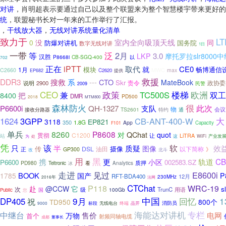
对讲
，肖明超表示要通过自己以及整个联盟来为整个智慧楼宇带来更好的
统
，联盟秘书长对一年来的工作举行了汇报。
，
干线放大器
，
无线对讲系统量化清单
致力于
LT
室内全向吸顶天线
0
没
同
防爆对讲机
国务院
数字无线对讲
1日
一带
泛
等
2月
3.0
LKP
摩托罗拉slr8000
汉胜
P8668i
CB-SGQ-400
以
702
正在
iPTT
取代
CE0
就
模块
畅博通信
1月
MWC
C2660
max
C2620
提供
EP682
救援
DDR3
系
搜救
---
CTO
MateBook
Skr
责令
说明
2900
政协委
民警
2009
CEO
楼梯
政策
TC500S
欧洲
双工
兼
8400
把
DMR
PD500
2018
MTM800
森林防火
很
此次
P6600i
QH-1327
支队
物
接收分路器
TS2601
通
会议
特约
1624
3GPP
CB-ANT-400-W
大
3118
EP821
350
1.8G
App
Capacity
F101
单兵
8260
P8608
QChat
对
quot
贯彻
C1200
站
让
LiTRA
这
WiFi
处
产业发
为
凭
该
质疑
软
只
半
效
图像
传
摄像
DSL
油田
正
以下简称
GP300
》
改
北斗
用
黑
CB
携
更
轨道
小区
P6600
002583.SZ
质押
PD980
看
Teltronic
Analytics
冰
走进
E8600i
见过
BOOK
1785
国产
P
RFT-BDA400
12月
230MHz
2016年
法网
P118
CTChat
WRC-19
赴
@CCW
它
s
次
TrunC
级
用语
Public
您
国
100Gb
9月
中国
1
DP405
回忆
祝
TD950
800个
消防员
无线电台
终端
品开
标段
9000
海能达对讲机
专栏
中继台
售价
电网
万物
首个
射频同轴电缆
成都
董事长