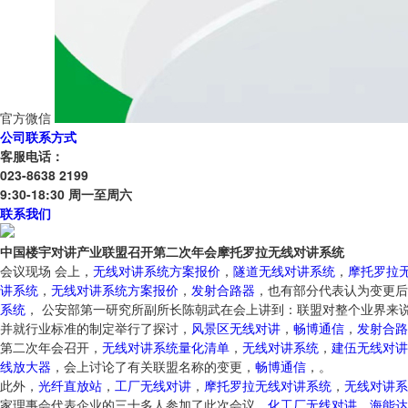
官方微信
公司联系方式
客服电话：
023-8638 2199
9:30-18:30 周一至周六
联系我们
中国楼宇对讲产业联盟召开第二次年会摩托罗拉无线对讲系统
会议现场 会上，
无线对讲系统方案报价
，
隧道无线对讲系统
，
摩托罗拉
讲系统
，
无线对讲系统方案报价
，
发射合路器
，也有部分代表认为变更后
系统
， 公安部第一研究所副所长陈朝武在会上讲到：联盟对整个业界来
并就行业标准的制定举行了探讨，
风景区无线对讲
，
畅博通信
，
发射合路
第二次年会召开，
无线对讲系统量化清单
，
无线对讲系统
，
建伍无线对讲
线放大器
，会上讨论了有关联盟名称的变更，
畅博通信
，。
此外，
光纤直放站
，
工厂无线对讲
，
摩托罗拉无线对讲系统
，
无线对讲系
家理事会代表企业的三十多人参加了此次会议，
化工厂无线对讲
，
海能达