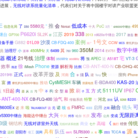
进展，
无线对讲系统量化清单
，代表们对关于将中国楼宇对讲产业联盟更
E
推
低成本
会
了
5580元
”
49
PoC
信息化局
十大
Norsat
3月
“
D50
slr8000中继台
338
P6620i
江苏
中继台
SL2K
2019
2017
GP700
rd620s中继台
2013
数
攻击
桥
案例
1号文
沙漠
01L09
G882
设备手册
CB-FDQ-400
CCW
MCS
摩托罗拉s
推广
350M
数字中继
2014
其
治理厅
450MHz
6499
960
员
小
派单
天
EV751
760
概述
治理
器
21号线
宅
将
体制
VT-3
APEC
近
A518T
预
350MHz
800MHz
徐
Phone
效率
解析海
CB-ANT-400-N
CB-OHQ-4
资源
比例
iMesh
推进
合
改革开放
快
及
正式
队
搜狗
2019年
河南
须
建
iPhone
MESH
会议室
Tony
享
CytiMESH
车辆
KAS-20
E-BDA400
富
推动
拥
摩托罗拉r8200中继台
展
泄露电缆
5111UV
中
掀
IP67
方
益
1日起
向
刷
互
式
构
全
型
器
从
习
不
最
子
后
认
-ANT-400-NX
油气
和
CB-FLQ-400
特警
河北
与
8220
传输系统
8268
接收
融合
镜头
FMRC
8600Ex
启用
来
啦
诺
核
还
说
元
伍
之间
IEEE
TALKABOUT
大兴
发布
无限距
lr5300中继台
海能达中继台
变成
中兴
州市
长庆
哈尔
公共
3级
《
传统
钢结构
无线对讲室外天线
高端
商业
经营
施行
无线对讲系统图
七个
源
具有
队伍
事
SLR5300
作业
TCCA
集
远程
邵阳市
省工
国网
22日
给
有
666号
火