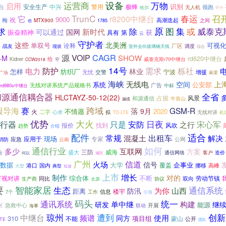
运营商
设备
万物
启用
安全生产
中兴
警用
极蜂
识别
台
领跑
哈尔
无人机
野外
TrunC
春运
召
它
r8200中继台
9000
祝
梅
高潮迭起
MTX900
之间
1785
但
原
图
集
或
威泰克
求
除
新时代
可以通过
国网
振奋精神
获
第
具有
云
守护者
这些
北美洲
单双号
可视
安
诠释
厂区
战友
现状
调度
室外全向玻璃钢天线
综合
CAGR
源
VOIP
SHOW
-M
rd620中继台
给
Kidner
窄
威泰克斯r70中继台
CCW2018
14号
需求
防护
栎社
电力
林业
怎样
纺织厂
宁波
无忧
交警
增援
麻栗
广场
海峡
无线电
上
空间
系统
公安部
广告
无线对讲系统产品规格书
中标
rd980s中继台
和源通信耦合器
全省
HLCTAYZ-50-12(22)
风景
和源通信
占据
牛首山
漏缆
报导海
赛
跨域
落
GSM-R
9月
不情愿
2020
火
二字
无线对讲
心求
拟
TD-LTE
机
优势
大火
日夜
安防
行器
只是
宋心军
之行
找到
风吹
报价
趋势
介绍
适合
配件
常规
混凝土
出租车
解决
现场
应用于
专家
应急
消防
公网
云南
如何
通信行业
多少
互联网
方案
三防
威海
盛大
告
通信网络
客户
造价
何以
城区
广州
火场
信道
信号
数据
企事业
大学
覆盖
港口
国内
挪移
高峰
大型
典型
短波
上市
增长
制作
对的
综合体
不断
可视对讲
同比
双向
劳动节镇
生产商
太原
协议
要
智能家居
生态
通信系统
山西
防汛
为你
距离
楼宇
工作
信息
7个
引领
码头
统一
通讯系统
研发
单中继
构建
继
能源
开展
急救中心
区
联动
海事
琼州
遭到
创新
中继台
使用
频谱
同方
310
项目组
不能
蒙山
公开
LTE
团队