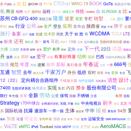
CTChat
赴
BOOK
WRC-19
GoTa
您
级
P118
累
海能达中继
@CCW
Public
次
比
化
商业
远程
传统
台
SLR5300
电网
七个
搅拌站
宽
就可以
保障工作
150MHz
事
苏州
隆重
CB-GFQ-400
巡更
专栏
转型
。
要
背景
进行
系统工程
只要
行业
公司
应用
牌子
陕西省
生产
壁垒
发布会
即时
公
神秘
开始
组网
中国
施行
WCDMA
备案
关于
抢
TCCA
LTE
技术部
有
同意
助
统建
信厅
组委
还有
标准
耳机
13级
第一
双号
弹出式
定向耦合器
无线对讲功分器
展
800个
联创
定要
下一代
话题
22日
爱护
大楼
定向
有序
工信部
无管局
并被
海能达
材料
渗透
部长
舟
坚守
结构
有事好商量
调研
巴西
国家
滥用
企业
穿越
无线对讲耦合器
电用
年春运
新标
666号
规范
年度
加强
频率
进展
各行各业
方法
一类
志军
智慧
千家万户
互通
去年
低价
飞
身份
双时
变身
隙更
专业
解决方案
千元
设计
清楚
12（22）
定向耦合合路组件
干线放大器
光纤近端机
无线通信
股份有限公司
7400
实现
禁令
内容
集群
无线对讲系统
畅博通信
公
新台址
劳动
全新
保驾
不锈钢
限行
发展
公里
有用
年中国
雨棚
功率分配器
巡检
交通
Strategy
刷卡
r70中继台
中央电视台
北京
无线
不敬
全网通对讲机
整改
通信
福
主体
抗爆
中华
国际机场
遨游车
轻
54所
系
一带一路
青岛市
徐志军
加速
听证会
运输安全
论道
清移
专利申请
近些
打破
景
海外
语音
铲车
DMR-BWT820GK
AeroMACS
VoLTE
eMTC
Trunked
IPv6
天宁区
ISDN
MSTP
33项
Audio
亿
Zi