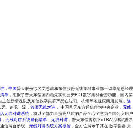
讲
，
中国
普天股份徐名文总裁和东信股份无线集群事业部王望华副总经理
清单
，汇报了普天东信国内领先实现公安PDT数字集群全套功能、国内第
业自主创新情况以及东信数字集群产品在沈阳、杭州等地规模商用发展，
隧
长远、追求一流，
管廊无线对讲
， 中国普天东方通信作为中央企业，
无线
店无线对讲系统
，将以全部力量携高品质的产品全心全意为全国公安用户
器
，
无线对讲系统量化清单
，
无线对讲
，普天东信携旗下eTRA品牌家族强
通信展台参观，
无线对讲系统方案报价
，全方位展示了其在 数字集群 系