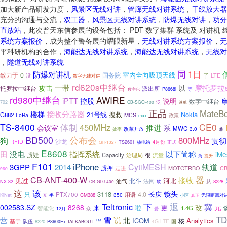
加大新产品研发力度，
风景区无线对讲
，
管廊无线对讲系统
，
干线放大器
充分的沟通与交流，
双工器
，
风景区无线对讲系统
，
防爆无线对讲
，
功分
直放站
，此次普天东信参展的设备包括： PDT 数字集群 系统及 对讲机
系统方案报价
，成为整个警备展的耀眼新星，
无线对讲系统方案报价
，
无
平科研机构的合作，
海能达无线对讲系统
，
海能达无线对讲系统
，
无线对
，
隧道无线对讲系统
同
1日
防爆对讲机
室内全向吸顶天线
致力于
0
国务院
了
LTE
没
数字无线对讲
rd620s中继台
一带
摩托罗拉s
攻击
以
托罗拉中继台
派出所
等
数字化
P8668i
rd980中继台
AWIRE
iPTT
控股
说明
摩
数字中继台
702
CB-SGQ-400
泛
派单
正品
MateB
接收分路器
楼梯
21号线
搜救
Nokia
G882
MCS
LoRa
政策
max
TS-8400
CE0
体制
450MHz
推进
系
会议室
MWC
3.0
效率
改革开放
兼
BD500
公布会
狗
800MHz
贯彻
沙龙
RFID
TS2601
4月份
核电站
正式
QH-1327
E8608
没电
指挥系统
田
以下简称
iMe
质疑
Capacity
治理局
很
流量
为
提升
F101
iPhone
轨道
CytiMESH
3GPP
2014
质押
CB
走进
MOTOTRBO
960
器
CB-ANT-400-W
接收
见过
河北
北斗
油气
法网
从
8228
NX-32
CB-GDJ-400
软
该
这
镜头
3118
长庆
4.0
只
PTX700
350
用语
KiNet
半
CM388
小区
无限距离对
互
真正
下
返
Teltronic
冀
更
元
002583.SZ
8268
改
来
啦
1.4G
智能化
众
爱
12月
TD
雪
营
说
北
ICOM
Analytics
™
基于
核
4G-LTE
队伍
8220
国
P8600Ex
TALKABOUT