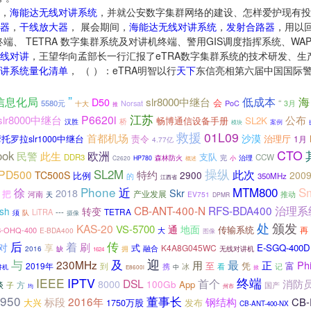
，
海能达无线对讲系统
，并就公安数字集群网络的建设、怎样爱护现有投
器
，
干线放大器
， 展会期间，
海能达无线对讲系统
，
发射合路器
，用以
 终端、 TETRA 数字集群系统及对讲机终端、警用GIS调度指挥系统、W
线对讲
，王望华向孟部长一行汇报了eTRA数字集群系统的技术研发、生
讲系统量化清单
， （ ）：eTRA明智以行
天下
东信亮相第六届中国国际警
”
信息化局
slr8000中继台
低成本
海
D50
“
会
5580元
Norsat
PoC
3月
十大
推
江苏
P6620i
lr8000中继台
公布
畅博通信设备手册
SL2K
桥
汉胜
案例
模块
救援
01L09
首都机场
沙漠
责令
治理厅
托罗拉slr1000中继台
1月
4.77亿
CTO
ook
此生
欧洲
民警
支队
DDR3
CCW
森林防火
完
治理
C2620
HP780
小
概述
操纵
SL2M
此次
PD500
特约
TC500S
2900
200
比例
350MHz
的
江西省
Phone
MTM800
S
近
徐
2018
Skr
把
河南
产业发展
推动
EV751
天
DPMR
CB-ANT-400-N
RFS-BDA400
治理系
sh
转变
TETRA
LiTRA
---
须
队
摄像
处
颁发
KAS-20
VS-5700
通
地面
传输系统
再
-OHQ-400
大
E-BDA400
图像
后
传
着
刷
对
享
式
E-SGQ-400D
K4A8G045WC
融合
2016
缺
拥
无线对讲机
1624
及
迎
与
230MHz
用
最
正
Phi
至
凭
富
2019年
到
看
记
携
冰
讲机
中
E8600i
掀
终端
IEEE
IPTV
首个
DSL
消防
8000
100Gb
App
谈
方
子
国产
均
州市
950
董事长
2016年
标段
钢结构
CB-
大兴
1750万股
发布
CB-ANT-400-NX