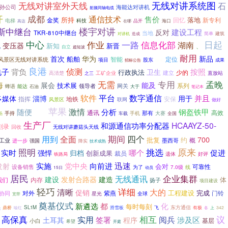
无线对讲室外天线
无线对讲系统图
石
孙公司
海能达对讲机
射频同轴电缆
开
成都
通信技术
售价
落地
金奖
所持
回忆
新专利
电梯
科技
海口
在哪
品开
高达
楼宇对讲
斯中继台
建设工程
反对
TKR-810中继台
当地
建筑
对讲机
简单
造成
中心
日起
作业
一路
信息化部
湖南
变压器
化
新知
新晋
、
自立
超短波
耐用
首次
华为
新品
船舶
定位
智能
风景区无线对讲系统
项目
股东
成果
招标公告
技术
良港
电子
侦测
背负
按照
卫生
行政执法
少的
建立
高清楚
之三
工矿企业
直放站
无需
专用
孟晚
海
展会
能及
技术展
系列
网关
蜂语
领导者
能达
石油
大于
笔记本
软件
平台
数字通信
并且
多媒体
淄博
用于
指挥
地铁
安保
联网
风景区
做好
苹果
激情
随便
分析
钢盔铁甲
英烈
通讯
高效
那有
手持
大赛
车载
手机
全国
场
生产厂
HCAAYZ-50-
和源通信功率分配器
刻录
回收
无线对讲蘑菇头天线
四个
用到
期间
全面
700
批复
约
工业
墨西哥
概
强国
进一步
降实
技术成熟
原来
照明
挑选
促进
实时
哪个
强悍
归档
创新成果
裁员
遗体
好评
铁路局
党中央
迅速
发射
实施
向前进
会对
可靠性
设备销售
7.0级
为了
线
15日
动员
居民
企业集群
无线通讯
建设
发射合路器
建造
体
我们
内存
扬子
项目建设
轻巧
详细
大的
清晰
促销
工程建设
完成
对外
紫燕
门铃
协同
星光
全球
宽带
奠基仪式
新遴选
都
化
续
每时每刻
东方通信
鼎桥
SL1M
滑雪板
飞
有极
上
342
喻红
各
相互
议
高保真
实用
阅兵
土耳其
签署
涉及区
程序
基层
小白
希望
开庭