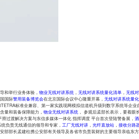
导和举行业务体验，
物业无线对讲系统
，
无线对讲系统量化清单
，
无线对
国国际
警用
装备
博览会
在北京国际会议中心隆重开幕，
无线对讲系统量化
T和TETRA标准全兼容、第一家实践现网模拟信道机升级到数字系统等企
含量和装备保障能力，
物业无线对讲系统
， 参观后孟部长表示，要着眼
平滑过渡解决方案与东信多媒体一体化 指挥调度 平台首次登陆警备展，
酒
系统负责无线通信的领导和专家，
工厂无线对讲
，
光纤直放站
，
接收分路
安部部长孟建柱携公安部有关领导及各省市负责装财的主要领导亲临东方
，。