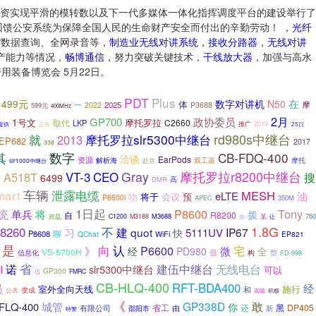
资实现平滑的模转数以及下一代多媒体一体化指挥调度平台的建设举行了
回馈公安系统为保障全国人民的生命财产安全而付出的辛勤劳动！ ，
光纤
AP数据查询、全网录音等，
制造业无线对讲系统
，
接收分路器
，
无线对讲
产能力等情况，
畅博通信
，努力突破关键技术，
干线放大器
，加强与高水
用装备博览会 5月22日。
PDT
Plus
在
499元
数字对讲机
N50
体
摩
一
2025
2022
P3688
599元
400MHz
2月
GP700
政协委员
1号文
摩托罗拉
C2660
取代
LKP
推广
2019
提供
25日
正在
rd980s中继台
就
摩托罗拉slr5300中继台
2013
EP682
2017
338
数字
CB-FDQ-400
其
洽谈
EarPods
资源
解析海
双工器
摩托
赴京
slr1000中继台
Gray
摩托罗拉r8200中继台
CEO
A518T
VT-3
搜
9
6499
DMR
高
mart
车辆
泄露电缆
MESH
eLTE
油
物
将于
会议
预
P6600i
APEC
350M
1日起
Tony
统
P8600
单兵
将
拨
R8200
自
效益
M3688
760
C1200
M3188
合
某
让
不
1.8G
8260
习
建
quot
IP67
5111UV
快
聊
P8608
QChat
WiFi
EP821
是
向
认
P6600
宅
》
微
经
PD980
全
VS-5700H
值
构
信息化
型
FD-998
省
无线电台
诺
建伍中继台
l
slr5300中继台
可以
GP300
伍
FMRC
CB-HLQ-400
RFT-BDA400
员
经
施行
室外全向天线
和
变成
公共
积极
高端
《
GP338D
敢
FLQ-400
城管
你
还
DP405
有限公司
省工
黑
由
邵阳市
新
特警