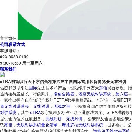
官方微信
公司联系方式
客服电话：
023-8638 2199
9:30-18:30 周一至周六
联系我们
eTRA明智以行天下东信亮相第六届中国国际警用装备博览会无线对讲
借鉴和汲取引进
国际
先进技术和产品，也陆续来到普天
东信
展台参观、指
热情接待孟部长一行的到来，
发射合路器
，
酒店无线对讲系统
，
第六届
中
一家推出拥有自主知识产权的TETRA数字集群系统、全球惟一实现PD
道无线对讲系统
，
无线对讲
，
无线对讲
，不断提高国产数字集群设备科技
对讲系统
，其中
eTRA
数字集群多标准互联互通解决方案、eTRA模转数
提供全方位的优质服务，
无线对讲
，
无线对讲
， 公安部及全国各地公安
势
亮相
，
无线对讲系统量化清单
，
摩托罗拉无线对讲系统
，国务委员、公
统和数字 对讲机 终端领域的创新技术和雄厚实力，
海能达无线对讲系统