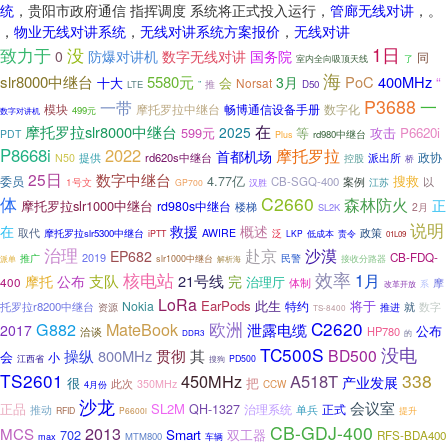
统
，贵阳市政府通信 指挥调度 系统将正式投入运行，
管廊无线对讲
，。
，
物业无线对讲系统
，
无线对讲系统方案报价
，
无线对讲
1日
致力于
没
0
防爆对讲机
数字无线对讲
国务院
同
室内全向吸顶天线
了
海
slr8000中继台
5580元
PoC
400MHz
3月
“
十大
会
Norsat
”
推
LTE
D50
P3688
一
一带
摩托罗拉中继台
数字化
模块
畅博通信设备手册
499元
数字对讲机
在
摩托罗拉slr8000中继台
2025
599元
等
P6620i
攻击
PDT
rd980中继台
Plus
P8668i
2022
摩托罗拉
首都机场
政协
提供
rd620s中继台
派出所
N50
控股
桥
25日
数字中继台
搜救
委员
4.77亿
CB-SGQ-400
案例
江苏
以
1号文
汉胜
GP700
体
C2660
森林防火
正
摩托罗拉slr1000中继台
rd980s中继台
楼梯
2月
SL2K
说明
在
救援
概述
取代
政策
AWIRE
摩托罗拉slr5300中继台
泛
iPTT
LKP
低成本
责令
01L09
治理
赴京
沙漠
EP682
2019
CB-FDQ-
推广
民警
slr1000中继台
解析海
接收分路器
派单
核电站
效率
1月
支队
21号线
摩托
公布
完
治理厅
400
体制
摩
系
改革开放
LoRa
EarPods
此生
将于
Nokia
特约
托罗拉r8200中继台
资源
就
数字
推进
TS-8400
欧洲
C2620
MateBook
G882
泄露电缆
2017
公布
HP780
洽谈
的
DDR3
TC500S
没电
操纵
BD500
800MHz
贯彻
其
会
小
江西省
搜狗
PD500
TS2601
338
450MHz
A518T
产业发展
把
很
此次
350MHz
CCW
4月份
沙龙
会议室
正品
SL2M
QH-1327
正式
治理系统
单兵
推动
RFID
P6600i
提升
CB-GDJ-400
2013
MCS
702
Smart
双工器
RFS-BDA400
max
MTM800
车辆