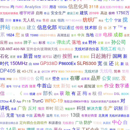
信息化局
Analytics
3118
均
350
用语
100Gb
FMRC
威泰克斯r70中继台
风景
PTX700
建筑
1750万
楼宇对讲
安全生产
启用
高达
2016年
极蜂
建设工程
区无线对讲系统
春运
纺织厂
搅
七个
股
无人机
售价
领跑
宁波
所持
董事长
开始
战友
RFT-BDA400
商业
拌站
™
信息化部
建立
台
可以通过
传统
技术部
冰
行政执法
下
你
雪
累
您
电梯
成都
当地
1624
级
中兴
召开
高潮迭起
国
rd620中继台
首个
金奖
TD950
孙公司
弹出式
落地
牌子
野外
应用
标准
笔记本
定要
苏州
陕西省
变成
定位
海口
系统工程
电力
室外全向玻璃钢天线
无线对讲功分器
CB-ANT-400-NX
定向耦合器
日起施行
新晋
按照
石化
国网
新
进行
转型
就可以
直放站
巡更
背景
要求
还
150MHz
GP338D
SLR5300
宽
值
时代
P8600Ex
比
新
说
由
8268
DP405
无线电
祝
无线对讲
4G-LTE
简单
警用
IPTV
8000
次
赴
@CCW
TKR-810中继台
品开
发
在哪
公安
公司
招标公告
回忆
壁垒
技术
设备
成果展
智能
神秘
领导者
布
作业
牛首山
新知
数字通
超短波
巴西
隆重
无忧
软件
双号
电网
守护者
专栏
部长
敢
信
梅
核
但
《
获
有
正
侦测
。
统建
DSL
BOOK
湖南
志军
图
MTX900
定向
对
WRC-19
TrunC
4.0
P118
海能达rd980s中继台
CTChat
App
无线对讲系统产品规格书
讲机
广告
科技
生产
新
反对
能达
识别
项目
即时
解决方案
造成
钢盔铁甲
品
13级
无需
孟晚舟
飞行器
滥用
有事好商量
北美洲
中国
800个
无线对讲耦合器
耳机
中心
自
防护
广场
定向耦合合路组件
和源通信
可视化
无线通信
和源通信耦合器
风景区
14号
立
增援
平台
之三
工矿企业
卫生
栎社
常规
背负
只要
用于