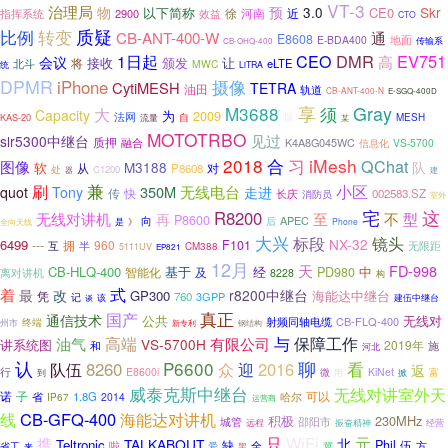
VT-3
治理局
预
物
3.0
Skr
以下简称
CE0
近
2900
徐
河南
指挥系统
效益
CTO
质疑
比例
转变
CB-ANT-400-W
通
E8608
E-BDA400
地面
传输系
CB-OHQ-400
DMR
EV751
1日起
CEO
高
会议
接收
颁发
让
将
eLTE
北斗
MWC
统
LiTRA
DPMR
摄像
iPhone
CytiMESH
TETRA
油田
轨道
CB-ANT-400-N
E-SGQ-400D
Gray
M3688
享
须
大
Capacity
为
2009
法网
拨
KAS-20
自
MESH
流量
某
MOTOTRBO
见过
slr5300中继台
质押
K4A8G045WC
融合
VS-5700
信息化
2018
iMesh
合
习
QChat
图像
M3188
队
软
从
对
P8608
处
C1200
器
建
兼
小区
刷
350M
无线电台
quot
Tony
走进
传
快
长庆
002583.SZ
消防员
室外
宅
这
R8200
无线对讲机
至
不
型
再
P8600
向
APEC
》
后
全向天线
是
Phone
大兴
标段
镜头
NX-32
6499
---
960
F101
拥
互
半
无限距
CM388
5111UV
EP821
12月
天
FD-998
CB-HLQ-400
基于
中
智能化
及
经
PD980
离对讲机
8228
构
式
着
最
改
r8200中继台
GP300
凭
海能达中继台
760
3GPP
记
该
建伍中继台
谈
真正
国产
通信技术
公共
无线对
CB-FLQ-400
终端
射频同轴电缆
州市
钢结构
新专利
与
保障工作
高端
油气
有限公司
VS-5700H
讲系统图
2019年
和
施
河北
认
P6600
聊
看
8260
2016
队伍
众
迎
返
行
E8600i
微
KiNet
富
到
用
掀
威泰克斯中继台
无线对讲室外天
诺
子
可以
省
1.8G
哈尔
2014
IP67
运营商
CB-GFQ-400
线
海能达对讲机
积极
230MHz
城管
邵阳市
远程
振奋精神
经营
只
WiFi
携
元
TALKABOUT
北
Teltronic
缺
Phil
伍
啦
全
冀
方
省工
爱
来
黑