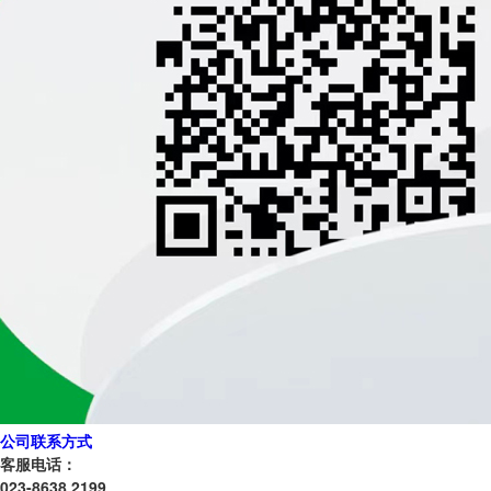
公司联系方式
客服电话：
023-8638 2199