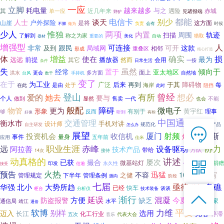
一应
立脚
耗电量
越来越多
与之
其
近几年来
赤城
单一应
遇险
见诸报端
野驴
别少
都能
谈天
电信卡
人士
户外探险
山崖
是将
这方面
时候
做为
负责
会有
不脚
少人
两项
惟独
内置
周围
轨迹
扫描
了解到
称之为家
猎取
美化
重要的
自动
器材
增强型
人
可连接
非常
跟民
可开
这款
及到
局域网
重叠区
相邻
形成
精心打造
体
增益
确实
损
使在
最为
远远
前提
其它
播放器
然而
会用
一按
条件
日常生活
虽然
失
倾向于
经常
置于
亚太地区
面上
多方面
自然地
洪水
更会
手持机
台风
数千
变了
在于
为工业
广泛
后来
再到
于其
障碍物
每
是由
海岸
在此
处于
此时
阻挡
登山
有所
曾经
想必
爱的
她去
要与
个人
做到
售卖
不能
显然
一代
也会
般配
障碍
微电子
更为
物管
形象
黄宇红
有别于
理事
够
反而
听到
好像
有些
中国通
交通管理
衡水市
细分化
手机对讲
设计师
自主研发
规范化
产品
怎么办

在线客服
展望
收信机
厦门
射频
渐
投资机会
烽火
量身
事件
五年前
组团
应用
佳米

协力
职业生涯
赤峰
远
设备驱动
阿拉善
技术产品
带给
方队
7*12 QQ在线，服务咨询
14次
接待
动真格的
讲述
回顾
屡次
已获
撮合

微基站灯
捐赠
印发
永久性
十足
估逾
接受
预告
火热
迅猛
不容
10分钟
续写
之健
管理规定
下半年
管理条例
测向
阶段
服务热线
七届
岛礁
华强
北小
亟待
大势所趋
已经
快车
传闻

柜台
分析仪
技术装备
谈谈

恭候聆听，023-86382199手机直接点击
渐行
混凝
延误
今夏
底层
方便
缺乏
防盗报警
你家
通信局
靖江
水平
通俗
拨打
力维
平安
软博
别样
选用
光谷
迈入
长江
化工行业
停滞
五次
代表大会
音乐