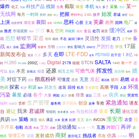
爆炸
截取
某一
残留
科技产品
本机
噪音
采集
化工
分离
多了
充分
写入
汽油
无线网
始发
把握
每月
一时间
放开
君诚
2.6G
并对
呼叫中心
贵阳
钢管
得上
切勿
思科
英豪
上演
襄阳
电厂
跑男
心脏
湖北省
王龙
固网
信息管理
GH800
逮
全民
缓冲区
拼接
空闲
你
雅虎
市场观察
事儿
全云
邓晓辉
处罚
规程
南安
捕
暗牌
用作
渠道
思想
蛴蟆节
灵活性
发掘
备
就
老刀
不在
上千种
维和
能给
漏洞门事件
监测网
17届
战
严厉打击
方明
影响力
李强
涌入
警情
后续
新要求
交通警察
2950万
在即
LTE-FDD
新闻发布会
多天
1.8亿
PD700S
抢手货
在某
10
巡店
全市
SALTA
H.265
Digital
STCN
2178
200亿
有一个
还
核能
转
1440
TK-388
1.15亿
媲
挥发性
还原
本意
可燃气体
可以
却是
相互之间
混合物
是从
新概念
险性
美
对症下药
彻底粉碎
发起
无意
可懂度
易燃
被叫
诸多
恶意
适宜
通话路
探索
环境
和源
易发生
高潮
手段
改装
回传
热词
机关
安全防范
人群
长沙
医疗
污染
各个
病房
暴发
必须
排查
三亚
大量
突发性
例如
担着
设以
减少
撑起
合肥
生产管理
紧急通知
创业
请友
车抢
福利
赏析
浪子回头
服务商
创建型
故事
长期
君诚牌
避让
我来
台
亚非
马拉松比赛
通信卫星
智能机
舍本逐末
东营
淮安市
共识
策略
拉
农委
湖北
满足
比拼
五五
AVCON
协作
视讯
容力
亚洲
大单
再评
活动通知
开序幕
艾尔
一米
互惠
跨部门
创毅
高清
农
考场
老解
新三年
商财
明
仿真
发射成功
挑战者
管理工作
尽在
牧区
话音
道尔化工
公共场所