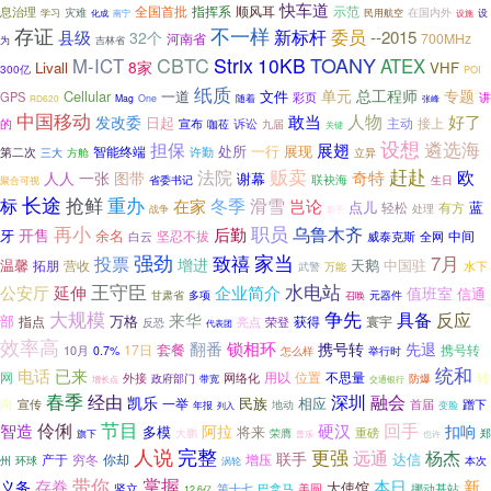
快车道
指挥系
顺风耳
示范
息治理
全国首批
灾难
在国内外
学习
民用航空
设施
设
化成
南宁
存证
不一样
新标杆
县级
委员
--2015
32个
河南省
700MHz
吉林省
为
TOANY
CBTC
Strix
10KB
M-ICT
ATEX
8家
Livall
VHF
300亿
POI
纸质
单元
总工程师
专题
Cellular
一道
文件
GPS
彩页
讲
Mag
One
随着
RD620
张峰
中国移动
人物
好了
敢当
发改委
日起
主动
接上
的
宣布
诉讼
咖莅
九届
关键
设想
遴选海
担保
展翅
处所
展现
智能终端
一行
许勤
第二次
方舱
立异
三大
贩卖
赶赴
欧
法院
奇特
人人
一张
图带
谢幕
联袂海
生日
省委书记
聚合可视
长途
抢鲜
重办
标
在家
冬季
滑雪
岂论
点儿
蓝
轻松
有方
处理
战争
新手
职员
再小
乌鲁木齐
后勤
开售
牙
余名
坚忍不拔
中间
白云
威泰克斯
全网
强劲
家当
致禧
7月
投票
增进
温馨
天鹅
中国驻
拓朋
营收
水下
武警
万能
王守臣
水电站
延伸
公安厅
企业简介
值班室
信通
甘肃省
多项
元器件
召唤
大规模
争先
来华
具备
反应
部
万格
指点
获得
寰宇
亮点
荣登
反恐
代表团
效率高
翻番
锁相环
携号转
先退
套餐
17日
携号转
10月
0.7%
怎么样
举行时
统和
已来
电话
网
用以
位置
不思量
外接
网络化
转
防爆
政府部门
增长点
带宽
交通银行
春季
经由
深圳
融会
凯乐
民族
相应
一举
向
宣传
首届
蹭下
地动
变脸
年报
列入
节目
伶俐
回手
智造
硬汉
阿拉
扣响
多模
将来
荣膺
重磅
郑
大鹏
旗下
普乐
也许
人说
完整
更强
杨杰
远通
联手
达信
产于
穷冬
增压
你却
州
环球
本次
涡轮
带你
掌握
存眷
本日
新
义务
大使馆
竖立
第十七
挪动基站
巴拿马
美圆
12.6亿