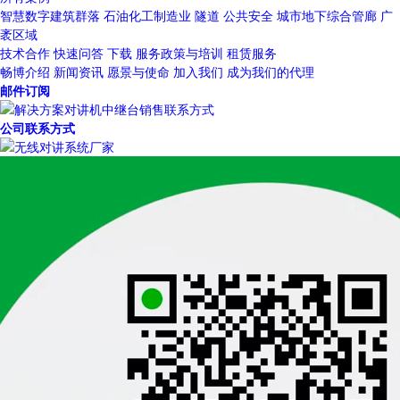
智慧数字建筑群落
石油化工制造业
隧道
公共安全
城市地下综合管廊
广
袤区域
技术合作
快速问答
下载
服务政策与培训
租赁服务
畅博介绍
新闻资讯
愿景与使命
加入我们
成为我们的代理
邮件订阅
公司联系方式