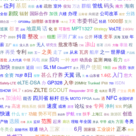
位列
基层
码头
管线
群组
海南
室外
疏散
俊知
万达
南方
南极
去看
外
剧院
辐射
国际合作
办理
公司改革
分路
加强
六楼
全创
向前进
云南省
航空
市委书记
1000部
7天
治理部
体育赛事
轻易
复兴
一个
耦合器
GP338lkp
18.1亿
地震局
话
都
MPT1327
VoLTE
巡展
更
化
要
可靠性
Strategy
2.6GHz
总站
整改
抖音
评测
7个
变革
组图
厂家
环境
年
公开
滨海
游刃
互联
2020
装备
凉山
批发市场
薪
无人
非法
程
研究生
签署
战略
工厂
最后
业人员
大咖
合作
门铃
专利
之美
之一
世界级
再受
走了
瓦房
船岸
从未
序
五一
别的
产品线
议事
拟向
着力
监测
一种
风电
动员会
光纤
网络
首批
人大代表
中继
四家
也不
加快
用户
使能
SL1M
挽救
近日
19日
景德镇市
18日
CloudPTT
张庆
多大
访深
8日
甚么
疗养
天翼
入门
讯
全资
1.6亿
您大
70岁
伟
山东省
报警
无
线
eLTE-DSA
入华
GP328
办
ISDN
20MHz
Trunked
IP68
Safety-LTE
700
ZiLTE
SCOUT
8月
94.7
310
盒
尚勇
SHOW
Responder
1.8GHz
广交会
电离层
加油站
四川省
NFC
标杆
能否
巨头
遇
FPGA
全国对讲
MOTO
1号
Audio
速度
论坛
专网
净利
高速
约谈
保障
或将
机
网络系统
安全
军民
原理
产业
快速
势不可挡
创造
什么
功能
护航
扶手
旅游区
上海江
害了
厅里
基站
新趋势
范围
选频
冬奥
起来
产物
年全国
方面
理顺
监狱
廊坊
成为
窄带
及其
并从
行将
三家
6月
正本
冬奥会
纳入
工业设计
联通
爱立信
国家级
副秘书长
外洋