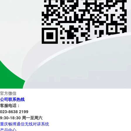
官方微信
公司联系热线
客服电话：
023-8638 2199
9:30-18:30 周一至周六
重庆畅博通信无线对讲系统
产品中心