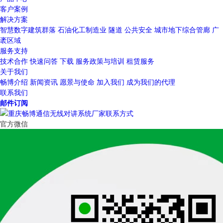
客户案例
解决方案
智慧数字建筑群落
石油化工制造业
隧道
公共安全
城市地下综合管廊
广
袤区域
服务支持
技术合作
快速问答
下载
服务政策与培训
租赁服务
关于我们
畅博介绍
新闻资讯
愿景与使命
加入我们
成为我们的代理
联系我们
邮件订阅
官方微信