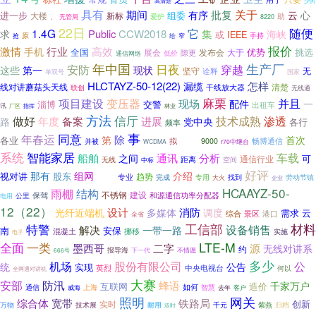
少的
高清楚
具有
关于
期间
批复
云
有序
心
进一步
组委
新标
大楼
助
爱护
、
无管局
8220
22日
随便
1.4G
它
集
Public
CCW2018
求
海峡
或
IEEE
原
手持
抢
窄
给
报价
激情
行业
高效
手机
全国
优势
挑选
发布会
大于
展会
隙更
低价
通信网络
年中国
生产厂
安防
日夜
穿越
现状
这些
第一
坚守
无
诠释
单双号
国家
HLCTAYZ-50-12(22)
怎样
漏缆
线对讲蘑菇头天线
清楚
干线放大器
联创
无线通
麻栗
变压器
项目建设
并且
现场
配件
一
交警
淄博
出租车
讯
林业
厂区
指挥
方法
信厅
做好
技术成熟
渗透
年度
备案
进展
路
党中央
各行
频率
同意
事
年春运
除
第
首次
各业
畅博通信
并被
拟
9000
Kidner
WCDMA
r70中继台
智能家居
系统
船舶
通讯
车载
分析
之间
通信行业
可
距离
空间
无线
中标
好评
那有
组网
介绍
身份
视对讲
股东
趋势
专业
劳动节镇
完成
专用
找到
大火
企业
HCAAYZ-50-
雨棚
结构
不锈钢
保驾
建设
公里
和源通信功率分配器
电用
12（22）
光纤近端机
设计
消防
调度
多媒体
需求
云
综合
港口
景区
全省
工信部
材料
特警
设备销售
解决
一带一路
南
安保
混凝土
挪移
实施
电子
一类
LTE-M
全面
墨西哥
二字
源
无线对讲系
约
报导海
不情愿
下一代
666号
多少
股份有限公司
公
机场
统
公告
实现
英烈
中央电视台
何以
全网通对讲机
大赛
安部
防汛
蜂语
千家万户
互联网
造价
通信
如何
上海
智慧
去年
客户
威海
照明
网关
综合体
宽带
铁路局
实时
创新
万物
紫燕
归档
技术展
耐用
千元
双时