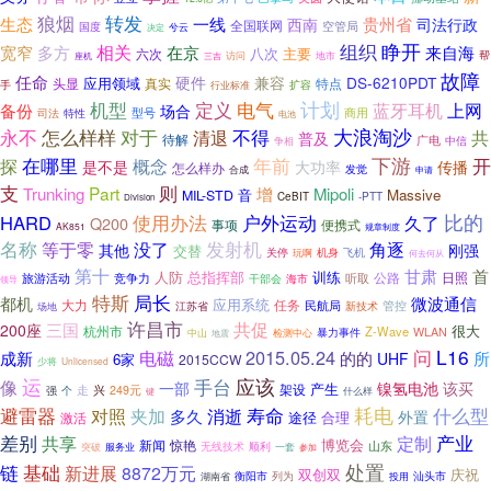
狼烟
转发
生态
一线
贵州省
西南
司法行政
全国联网
空管局
国度
兮云
决定
睁开
相关
组织
宽窄
多方
在京
来自海
八次
主要
六次
帮
三吉
访问
地市
座机
故障
任命
硬件
兼容
DS-6210PDT
应用领域
头显
特点
真实
手
行业标准
扩容
计划
机型
定义
电气
上网
备份
蓝牙耳机
场合
型号
商用
特性
司法
电池
怎么样样
对于
不得
大浪淘沙
永不
清退
共
普及
待解
广电
中信
争相
年前
下游
在哪里
概念
开
探
是不是
大功率
传播
怎么样办
发觉
合成
申请
支
则
Part
Trunking
增
Mipoli
Massive
MIL-STD
音
-PTT
CeBIT
Division
比的
HARD
使用办法
户外运动
久了
Q200
事项
便携式
AK851
规章制度
名称
没了
发射机
等于零
角逐
其他
刚强
交替
关停
机身
飞机
玩啊
何去何从
第十
首
甘肃
人防
总指挥部
训练
日照
旅游活动
听取
公路
竞争力
干部会
海市
领导
特斯
局长
都机
微波通信
应用系统
大力
任务
江苏省
民航局
新技术
管控
场地
许昌市
三国
共促
200座
杭州市
很大
Z-Wave
暴力事件
WLAN
中山
地震
检测中心
L16
2015.05.24
问
电磁
所
成新
的的
UHF
6家
2015CCW
少将
Unlicensed
运
应该
像
手台
镍氢电池
一部
该买
产生
架设
走
兴
249元
强
个
什么样
键
避雷器
耗电
什么型
寿命
对照
夹加
消逝
多久
外置
途径
合理
激活
差别
共享
产业
定制
新闻
博览会
惊艳
山东
无线技术
突破
顺利
一套
服务业
参加
处置
基础
链
新进展
8872万元
双创双
庆祝
汕头市
衡阳市
列为
投用
湖南省