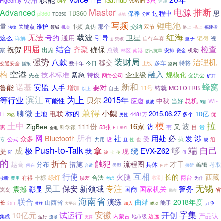
公用
ISatHub
3只
Pigeon.ly
11日
VoWiFi
84个
速递
电源
Master
推断
Advanced
TD360
过程中
思
pl360
保养
TD350
分区
基地
写频
锂电池
量
维护
那个
交纳
串频
真伪
关键点
双节
机会
路上
书上
法律
领域
福建省
红海
无法
载波
卫星
号的
通用
引导
这么
记得
详解
自行车赛
视
量子
新突破
四届
检查
结合
齐聚
确保
祝贺
出席
总装
察
机动
南港
资金
林区
防汛抗旱
安排
强势
装财局
八款
治理机
移交
多车
特将
交通安全
数十年
今日
上线
播报
路网
空港
构
融入
规模化
技术标准
紧急
企业级
特设
先在
网络公司
交流会
矿井
蜂窝
诺基
新和
安监
人手
鲁能
要对
增加
11号
铸就
MOTOTRB
自主
以上
滨江
为上
2015年
等行业
贝尔
中秋
总机
可能性
应邀
当好
Wi-
微波
9颗
兼得
聊微
标的
小觑
电联
土地
2015.06.27
10亿
Fi
多个
优
4481万
男性
20亿
模
拉
土中
111份
16家
波
ZigBee
防
又
目
惠
科学家
53张
韦
贵
FT-991
全电
网
所有
Bluetooth
社
用处
必
涉
发
众多
受
执
专
公式
共用
设
也
组
且
性
规
Push-to-Talk
够
端
自己
成
极
拿
绕
EVX-Z62
提
现
我
即
被
收
假
使
的
触犯
折合
措施
流程图
才干
越高
分布
具体
编辑
考取
何在
类型
接近
合适
何时
互相
行使
火腿
长的
西藏
非标
绿灯
两台
有得
合法
收到
误差
费用
收听
考虑
为什
专注
无锡
新领域
员工
保安
警务
震撼
彰显
国家机关
国商
岚岛
省
勘察
海南省
联合
演练
曲靖
2018年度
山西省
长
能手
加入
力争
挂牌
部门
大平台
驱动
字集
安徽
试运行
开创
10亿元
产品认
内蒙古
边远
集成
运行
地市级
流域
支撑