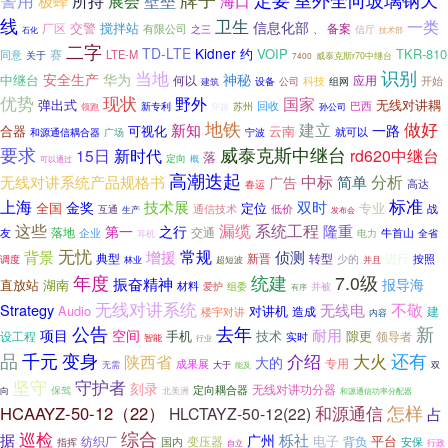
所持
展会
壁垒
极蜂
海口
线
卫生
一类
信息化部
交警
搅拌站
厂区
有限公司
备案
之三
、
信厅
技术部
石化
二字
TD-LTE
Kidner
约
VOIP
TKR-810
赛
LTE-M
同意
关于
7400
威泰克斯r70中继台
识别
当地
安全生产
华为
神秘
中继台
何以
应用
科技
开始
设备
公司
组网
建筑
优势
现状
野外
国家
弹出式
无线对讲耦
回收
新专利
巴西
苏州
领跑
穿越
孙公司
地铁
做好
建立
新知
一路
合器
可视化
云南
和源通信耦合器
就可以
广场
宁波
要求
威泰克斯中继台
新时代
15日
rd620中继台
落
定向
概
可以通过
高潮迭起
中标
分析
无线对讲系统产品规格书
简单
广告
高达
春运
上海
标准
技术展
双时
金奖
全国
定位
专业
战
互通
通信技术
低价
生产
发布会
这些
漏缆
系统工程
隆重
第一
之行
交通
友
落地
企业
电力
牛首山
全省
耳机
无忧
常规
背景
增援
侦测
典型
新晋
转型
进行
少的
调度
按照
林业
并且
超短波
年度
统建
7.0级
振奋精神
报导海
直放站
湖南
材料
爱护
组委
并被
有序
无线对讲系统
不敬
Strategy
无线电
Audio
对讲机
造成
建
楼宇对讲
内容
公告
去年
新
耐用
空间
项目
手机
技术
隙更
设工程
领导者
实时
智能
行业
变身
品
千元
大火
还有
介绍
陕西省
大的
专用
成果展
无需
双
大于
能及
守护者
坚守
刻录
无线对讲功分器
定向耦合器
向
保驾
北美洲
和源通信功率分配器
怎样
和源通信
HCAAYZ-50-12（22）
HLCTAYZ-50-12(22)
占
综合
巡检
据
栎社
广州
电子
平台
纺织厂
变压器
背负
国内
指挥
安保
行政
自立