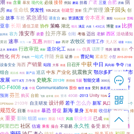
潮
病
接替
广袤
合肥
含量
必须
暴发
现代化
担着
三亚
例如
蘑菇
济南
手段
生命线
浪子回头
房
突发性
生产管理
创
创建型
105.2亿次
撑起
赏析
紧急通知
舍本逐末
业
故事
车抢
请友台
资源配置
货检
襄阳
避让
马拉松比赛
比拼
长期
亚非
策略
通信卫星
协作
湖北
博鳌
满足
视讯
1.43亿元
内幕
亚洲
拉开序幕
淮安市
迈出
老解
西区
容力
创毅
活动通知
考场
农委
副局长
速率
互惠
农牧区
管理工作
无人区
黄岩
跨部门
再评
话音
何为
中国化
一米
傲娇
行政审批
道尔化工
个
仿真
话匣子
玻璃
看的
性的
商财
之大
发射成功
挑战者
尽在
性化
何方
伴随
曹妃甸
一站式
升温
紧凑型
证券
小型
手电筒
比特
2015-2016年
中获
产销量
中日
海西
日召开
争夺
设备安全
站段
风向标
大客
门道
传送
城市
产业化
抗震救灾
鄂尔多斯
组合
巡店
中东
微利
新产品
观后感
构筑

发展
史晓东
5.7万
智能交通
在线客服
2013年
5届
力争海
用途
所得税
1077.8万
3000元

IC-F4008
外观设计
Communications
股份
受到
换机潮
中视
物理
大港
数量
7*12 QQ在线，服务咨询
芬兰
21个
Unity
预测
购买
台前
40GB
-2013
资本
超常规
损耗
TDiN
飞快

设计师
怎么办
若干
2103年
自主研发
新军
军队
风口
下一个
OPEN3200
服务热线
规范化
暴恐
新海
督促
量身
收信机
办公
日渐
五年前
烽
市场需求
空口


重要
恭候聆听，023-86382199手机直接点击
影响
组团
职业生涯
接受
已成
火
14次
渐远
风骚
却渐行
穿戴
摩托车
拨打
社区
永久性
备受
阿里巴巴
估逾
揭开
通
不容易
新方式
撮合
乘客
密码
油厂
齐心
服务系统
初现
信业
绝对
蓝
十足