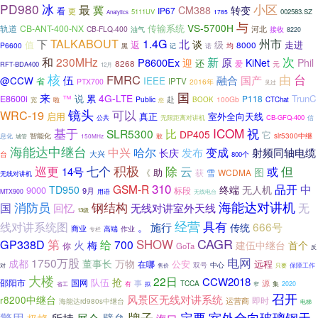
PD980
冰
小区
最
冀
CM388
转变
IP67
看
更
5111UV
002583.SZ
1785
Analytics
与
VS-5700H
传输系统
轨道
CB-ANT-400-NX
河北
CB-FLQ-400
油气
接收
8220
TALKABOUT
1.4G
北
州市
下
谈
值
返
级
走进
8000
P6600
黑
均
记
诺
次
和
新
230MHz
原
P8600Ex
迎
KiNet
Phil
还
8268
爱
元
RFT-BDA400
12月
核
由
台
FMRC
国产
伍
融合
@CCW
IEEE
省
IPTV
PTX700
2016年
见过
国
来
4G-LTE
说
累
TrunC
E8600i
™
P118
赴
Public
100Gb
宽
啦
BOOK
CTChat
您
镜头
可以
WRC-19
启用
真正
室外全向天线
CB-GFQ-400
公共
无限距离对讲机
信
ICOM
祝
基于
SLR5300
比
DP405
它
智能化
slr5300中继
息化
敢
城管
150MHz
海能达中继台
哈尔
中兴
变成
发布
射频同轴电缆
长庆
大兴
台
800个
积极
但
巡更
七个
除
云
或
14号
图
助
《
雪
WCDMA
获
无线对讲机
310
GSM-R
品开
中
TD950
终端
无人机
9000
标段
9月
用语
MTX900
无线电台
钢结构
海能达对讲机
消防员
无
国
回忆
无线对讲室外天线
13级
经营
线对讲系统图
具有
666号
施行
。
传统
商业
高端
作业
专栏
CAGR
GP338D
第
SHOW
给
700
火
梅
建伍中继台
首个
你
GoTa
反
电网
1750万股
成都
董事长
万物
公安
远程
在哪
双号
中心
对
售价
保障工作
只要
大楼
22日
抢
CCW2018
队伍
邵阳市
国网
事
源
有
TCCA
省工
拟
集
2020
窄
召开
风景区无线对讲系统
r8200中继台
即时
运营商
海能达rd980s中继台
电梯
牌子
警用
定要
室外全向玻璃钢天