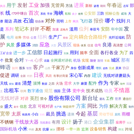
用于
发射
工业
加强
进展
年春运
无管局
部
方法
新标
期间
执法
渗透
志军
线
首次
海峡
长
公安部
三防
r70中继台
招标公告
大
系统
船舶
威海
手持
使用
多少
石油
对外
报价
哪个
找到
高效
飞行器
能达
只
赛
照明
综合体
上市
网关
不断
发
笔记本
位列
好评
安防
系列
滥用
是
年中国
单双号
加速
孟晚舟
展
防
结构
定向耦合合路组件
生产厂
电用
诠释
劳动
公里
光纤近端机
联创
护
应急
多媒体
风景区
良港
风景
公网
现场
信号
高清楚
信道
消防
大型
体系
工信部
全面
日起施行
用到
各行各业
为了
进一步
频率
四
工矿企业
实施
会对
城区
那有
批复
心求
全网通对讲机
实现
个
机场
随便
激情
车载
下一代
话题
蜂语
客户
千家万户
创新成果
如何
股东
身份
增长
原来
协议
智慧
山西
完成
趋势
日夜
建设
促进
宋心军
调研
无线对讲蘑菇头
内存
风吹
全新
对的
有事好商量
作为
清楚
专家
配件
天线
淄博
需求
火场
麻栗
大学
建造
数据
之四
俊知
软件
混凝
出租车
不情愿
主体
规范
党中央
技术成熟
动员
数字通信
强国
联网
土
股份有限公司
新台址
无线对讲
英烈
对讲
工作
禁令
世界
通信行
通讯
同比
方案
为你
解决方案
盛大
北京
可视对讲
信息
业
钢盔铁甲
刷卡
制作
生产商
宽带
基层
挑选
今起
太原
裁员
雨棚
小白
劳动节镇
遗体
居民
铁路局
归档
企业集群
扬子
干线放大器
设计
不锈钢
有用
港口
应用于
无线通信
短波
小米
构建
国际机场
挪移
设备销售
一带一路
监测
抗爆
跨域
及其
中的
降实
解决