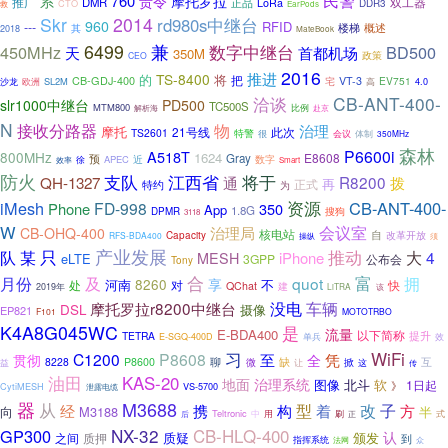
民警
760
系
责令
摩托罗拉
推广
双工器
DMR
正品
LoRa
CTO
DDR3
救
EarPods
Skr
2014
rd980s中继台
960
RFID
---
楼梯
其
概述
2018
MateBook
兼
6499
数字中继台
450MHz
BD500
天
首都机场
350M
政策
CEO
2016
推进
TS-8400
的
将
把
CB-GDJ-400
VT-3
EV751
SL2M
宅
高
沙龙
欧洲
4.0
CB-ANT-400-
洽谈
slr1000中继台
PD500
TC500S
MTM800
比例
解析海
赴京
N
接收分路器
物
治理
摩托
21号线
此次
TS2601
特警
会议
很
体制
350MHz
森林
P6600i
A518T
800MHz
1624
E8608
预
Gray
近
徐
APEC
数字
效率
Smart
防火
支队
江西省
将于
QH-1327
通
R8200
拨
再
正式
特约
为
资源
iMesh
CB-ANT-400-
FD-998
Phone
350
App
1.8G
搜狗
DPMR
3118
W
会议室
治理局
CB-OHQ-400
核电站
自
Capacity
改革开放
RFS-BDA400
操纵
须
只
产业发展
推动
队
某
大
4
MESH
iPhone
eLTE
3GPP
公布会
Tony
富
合
拥
月份
及
quot
8260
享
河南
不
处
对
快
QChat
建
2019年
LiTRA
该
没电
车辆
摩托罗拉r8200中继台
DSL
摄像
EP821
F101
MOTOTRBO
K4A8G045WC
是
流量
E-BDA400
以下简称
提升
TETRA
效
E-SGQ-400D
单兵
WiFi
习
C1200
P8608
凭
贯彻
至
全
缺
8228
P8600
聊
微
互
益
让
掀
这
传
油田
KAS-20
地面
治理系统
北斗
软
图像
1日起
》
CytiMESH
VS-5700
泄露电缆
M3688
器
从
改
型
子
经
携
构
着
方
向
M3188
半
Teltronic
用
刷
中
式
后
正
NX-32
CB-HLQ-400
GP300
认
质疑
颁发
之间
质押
到
指挥系统
法网
众