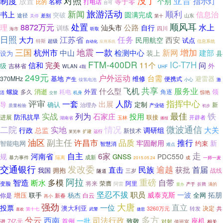
制度
对照
没了
亚音
放置
指示灯
等于零
个别
名称
打电话
比的
台可
旅游活动
新闻
顺利
书上
信息治
圆满完成
突破
途径
差别
第十
山东
关停
处置
顺风耳
8872万元
水上
理
公路
汕头市
自行
训练
四川
听取
海市
日照
任务
江苏省
大力
西安
民用航空
试点
特斯
超级
自动化
信息系统
应用系统
地震
增加
三国
一款
杭州市
检测中心
新网
中山
建部
装上
县
设为
FTM-400DR
IC-T7H
11个
信和
完美
问
级
外
吉林省
WLAN
UHF
4颗
249元
户外运动
台需
基地
维修
避雷器
370MHz
便携式
产生
镍氢电池
小心
激
共享
飞机
服务业
什么型
消逝
外置
领
螺旋
多久
耗电
角逐
惊艳
活
机身
交替
评审
人防
指挥中心
一套
出展
导
确认
定制
新
治理办
产业链
质量检验
初步
最佳
铁
实战
列为
投用
石家庄
防汛抗旱
进展
联接
开辟者
湖南省
玉林
播报
微波通信
情况
二院
实地
总监
大关
行政
调研组
新技术
运行
莱芜率
扩建
油区
副主任
许昌市
品质
推行
牢固耐用
新
智能电网
约束
智慧消
难点
走
河南省
自主
6家
规
PDC550
GNSS
成新
暴力事件
隔离
2015.05.24
成
一师一麦
发改委
交通银行
逾越
民族
首届
直击
获批
我国
拥抱
战线
隧道
三岁
阿拉
重磅
自带
智造
断水
多模
将来
荣膺
阿里
变脸
阿雷
产于
满的
重办
折腾
坚忍不拔
职员
威泰克斯
一波
拓朋
增压
联手
杨杰
全网
白云
你是
新春
再小
大唐
强劲
直立
一位
投票
澳大利亚
决定
转发
共
3260万元
武警
第十七
捷思
喜欢
兮云
多方
西南
司法行政
一批
座机
致敬
7亿元
首例
进
对射
相关
值班室