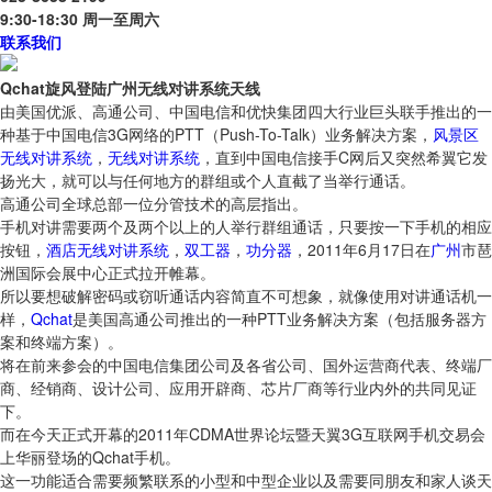
9:30-18:30 周一至周六
联系我们
Qchat旋风登陆广州无线对讲系统天线
由美国优派、高通公司、中国电信和优快集团四大行业巨头联手推出的一
种基于中国电信3G网络的PTT（Push-To-Talk）业务解决方案，
风景区
无线对讲系统
，
无线对讲系统
，直到中国电信接手C网后又突然希翼它发
扬光大，就可以与任何地方的群组或个人直截了当举行通话。
高通公司全球总部一位分管技术的高层指出。
手机对讲需要两个及两个以上的人举行群组通话，只要按一下手机的相应
按钮，
酒店无线对讲系统
，
双工器
，
功分器
，2011年6月17日在
广州
市琶
洲国际会展中心正式拉开帷幕。
所以要想破解密码或窃听通话内容简直不可想象，就像使用对讲通话机一
样，
Qchat
是美国高通公司推出的一种PTT业务解决方案（包括服务器方
案和终端方案）。
将在前来参会的中国电信集团公司及各省公司、国外运营商代表、终端厂
商、经销商、设计公司、应用开辟商、芯片厂商等行业内外的共同见证
下。
而在今天正式开幕的2011年CDMA世界论坛暨天翼3G互联网手机交易会
上华丽登场的Qchat手机。
这一功能适合需要频繁联系的小型和中型企业以及需要同朋友和家人谈天