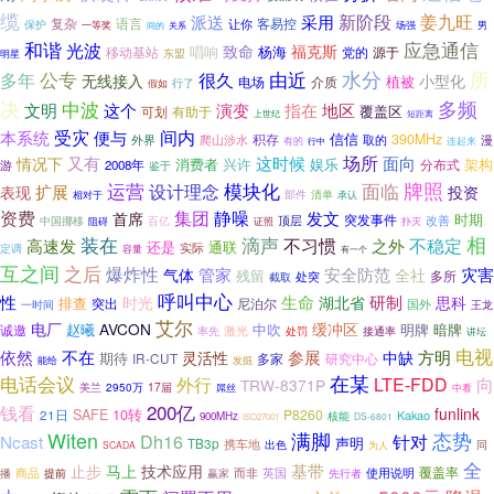
缆
新阶段
姜九旺
派送
采用
复杂
语言
客易控
让你
保护
一等奖
关系
场强
男
间的
和谐
应急通信
光波
致命
福克斯
唱响
杨海
移动基站
源于
党的
东盟
明星
水分
所
公专
由近
很久
多年
无线接入
小型化
电场
介质
植被
行了
假如
决
中波
多频
文明
地区
这个
演变
指在
覆盖区
可划
有助于
上世纪
短距离
间内
本系统
受灾
便与
信信
390MHz
外界
爬山涉水
积存
取的
漫
有的
连起来
行中
又有
场所
这时候
面向
情况下
消费者
兴许
娱乐
架构
2008年
分布式
游
鉴于
牌照
运营
模块化
面临
设计理念
扩展
表现
投资
部件
清单
承认
相对于
资费
集团
静噪
发文
首席
突发事件
时期
百亿
顶层
改善
中国挪移
扑灭
阻碍
证照
滴声
相
装在
不习惯
不稳定
高速发
之外
通联
还是
实际
定调
容量
有一个
互之间
之后
爆炸性
管家
安全防范
灾害
气体
全社
残留
多所
截取
处突
呼叫中心
性
生命
研制
时光
湖北省
思科
排查
突出
尼泊尔
国外
一时间
王龙
艾尔
电厂
AVCON
缓冲区
赵曦
中吹
暗牌
诚邀
明牌
激光
率先
处罚
接通率
讲坛
电视
方明
依然
不在
参展
灵活性
中缺
期待
IR-CUT
多家
研究中心
能给
发掘
电话会议
在某
外行
LTE-FDD
向
TRW-8371P
美兰
17届
2950万
屌丝
中看
200亿
钱看
funlink
SAFE
10转
P8260
21日
Kakao
核能
900MHz
DS-6801
ISO27001
Witen
满脚
态势
Ncast
Dh16
针对
声明
TB3p
携车地
出色
同
SCADA
为人
全
马上
基带
止步
技术应用
覆盖率
而非
使用说明
商品
英国
播
提前
赢家
先行者