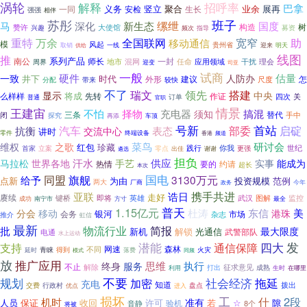
涡轮
解释
招呼率
巴拿
义务
竖立
聚合
业余
展再
一同
安检
生长
强强
相伴
苏彤
班子
缧绁
国度
马
深化
新生态
构造
树
赞许
兴趣
大使馆
募资
频次
指导
重特
万余
全国联网
宽窄
助
移动通信
模
风起
一线
贵州省
明天
取销
迎来
供给
线图
推
系列产品
南公
一封
师长
地市
任命
应用领域
混网
干扰
理会
周界
迎变
司亚
一般
试商
硬件
估量
一致
人防办
井下
时代
外形
建议
尺度
怎
带来
较快
分配
不了
瑞文
领先
搭建
显示
中央
将成
先转
作证
么样样
关
订单
四次
普通
官职
情景
王建宙
充电器
不怕
择物
搞混
须知
三条
替代
闭
手中
探究
再添
车顶
号新
首站
汽车
启碇
表态
部委
抗衡
交流中心
讲时
零件
终端设备
香港
频道
研讨会
菜鸟
维权
之歌
红包
珍藏
践行
世纪
你我
首家
立案
零点
更强
出佳
谢谢
遴选
担负
马拉松
汗水
供应
世界各地
手艺
实事
能成为
热情
要的
约请
超长
本次
国电
旗舰
同盟
3130万元
给予
点新
为由
投资规模
范例
两大
厂商
今年
政务
携手共进
亚联
诰日
走好
赓续
键桥
即将
英雄
武汉
图解
监控
最全
成功
南宁市
方寸
1.15亿元
普天
杜涛
东信
移动
美
分会
港珠
会务
银河
市场
杂志
推介
虹信
最新
物流行业
简报
批
最大限度
新机
解锁
光通信
武警部队
电通
水上运动
四大
发
潜能
支持
通信保障
网速
森林
不同
延时
青睐
得到
落费
火灾
模式
同频
放
推广应用
服务
思维
执行
终身
不止
征求意见
解除
成熟
利用
打出
在哪里
生时
规划
不要
社会经济
加密
拖延
充电
知道
拨出
盘点
交费
行政村
优点
进入
损坏
工
2段
什
机时
准有
人员
保证
收回
许可
若
☆
隙
音静
验机
8个
将被