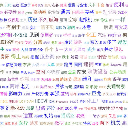
便利
中会
便携
式中
到
以此
在建
区别于
在各
健康
相信
专业性
跟民
畅博
畅
比如
通常
别少层
高功率
要将
必要性
高增益
问题是
国是
置于
为工业
通
种类多
航海
一样
历史
不久
空等
电报机
仅仅是
进而
议和
你也
悠久
之中
和我
事情
有别于
如一
解调
听不到
本意
可实现
您的
是因为
也是
要在
意译
化工
不仅仅
见到
汽油
彻
使用者
达不到
样样
爆炸
科技产品
不需要
是指
多了
易发
底粉碎
分离
被叫
发起
写入
交给
恶意
和源
无意
可懂度
后的
本机
生
各个
减少
设以
并对
某一
大量
无线网
充分
人群
环境污染
每月
采集
得上
钢管
贵阳
服务商
把握
始发
君诚
智能机
福利
我来
切勿
放开
君诚牌
逮捕
用
跑男
固网
信息管理
东营
大单
共识
英豪
五五
心脏
雅虎
市场观察
上演
消防设备
作
南安
空闲
邓晓辉
公共场所
全云
拼接
事儿
高清
规程
新三年
维和
你就
备存
蛴蟆节
渠道
新世界
指尖
九洲海
商箭
全世界
思想
漏洞
遥遥领先
两岸
老刀
后续
交通警察
新形势
备战
监测网
专场
门事件
涌入
上千种
新要求
李强
巨龙
影响力
签约
严厉打击
警情
研祥
抢手货
多天
新闻发布会
全市
大容量
化工厂
HDCVI
1.8亿
赞比亚
LC110-AN
12次
听到
3920B
明显
Frequentis
浮上
还可以
是从
思路
新概念
英文
却是
还没
20公里
挥发性
混合物
还原
可燃气体
险
并非
适宜
初始
通话路
易燃
又是
各
诸多
媲美
代理
热词
性
明话
对症下药
高强度
探索
医疗
机关
越来
向下
高
微型
大
特色
很有必要
等技术
回传
东莞
改装
长沙