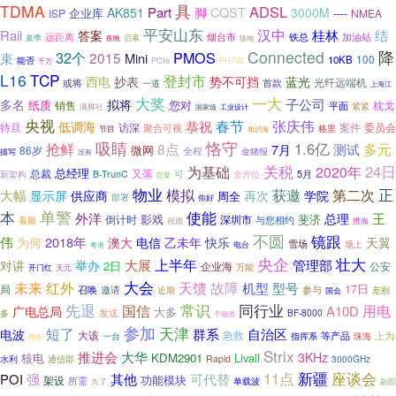
TDMA
具
ADSL
Part
CQST
AK851
脚
3000M
企业库
ISP
----
NMEA
平安山东
汉中
Rail
桂林
结
答案
铁总
加油站
远距离
烟台市
启幕
夏季
夜晚
场地
降
Connected
32个
2015
PMOS
束
Mini
100
10KB
能否
PCIe
PH790
千万
L16
TCP
登封市
抄表
西电
势不可挡
蓝光
光纤远端机
首款
或将
一道
上海江
大奖
一大
子公司
多名
拟将
纸质
您对
枕戈
销售
平面
紧紧
满脚社
工业设计
国家级
央视
春节
张庆伟
恭祝
低调海
待旦
访深
案件
委员会
聚合可视
节目
格里
相识海
吸睛
恪守
抢鲜
1.6亿
多元
8点
7月
测试
微网
86岁
全程
金猪报
描写
没有
关税
24日
为基础
2020年
总经理
总裁
又落
可
5月
B-TrunC
新架构
全方位
巨擘
物业
正
模拟
获邀
第二次
大幅
显示屏
供应商
再次
学院
周全
部署
你好
本
单警
使能
外洋
王
总理
影戏
斐济
倒计时
深圳市
与您相约
看颜
携海
祝愿
不圆
镜跟
伟
2018年
快乐
为何
澳大
电信
乙未年
天翼
雪场
场上
粤港
电台
央企
壮大
上半年
举办
大展
管理部
对讲
2日
企业海
公安
万能
开门红
天元
大会
天馈
未来
红外
故障
机型
型号
17日
局
邀请
参与
召唤
差别
近期
国会
常识
同行业
先退
国信
用电
A10D
广电总局
大多
多
发送
BF-8000
干电池
参加
天津
短了
群系
电波
自治区
大该
急救
等产品
上为
珠海
一台
指挥系
用在
Strix
推进会
大华
3KHz
核电
KDM2901
Livall
Rapid
3000GHz
水利
通信部
新疆
座谈会
11点
强
POI
其他
可代替
功能模块
架设
所需
单载波
久了
副部