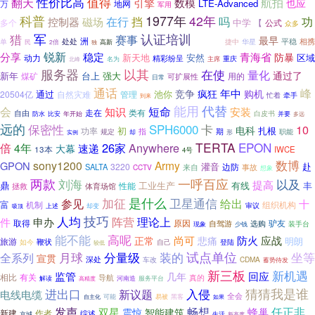
性价比高
值得
航拍
翻天
数模
引擎
也应
LTE-Advanced
万
地网
军用
1977年
科普
42年
在行
吗
功
控制器
挡
磁场
中学
【
公式
多个
众多
猎
军
认证培训
赛事
最早
洲
平稳
处处
捷中
华星
相携
单
民
行业协会
2倍
高新
独
分享
锐新
稳定
青海省
防暴
新天地
安然
区域
动力
精彩纷呈
重庆
北峰
名为
主席
服务器
以其
在使
量化
通过了
新年
台上
强大
煤矿
用的
可扩展性
日常
通话
峰
年中
竞争
疯狂
购机
池你
20504亿
通过
自然灾难
管理
忙着
牵手
到来
能用
代替
会
短命
安装
知识
类有
走在
自由
比安
白皮书
防水
年开始
并要
多远
远的
保密性
SPH6000
卡
10
电科
初
扎根
功率
期
规定
指
职能
却
形
实例
TERTA
EPON
倍
26家
Anywhere
4年
速递
大幕
13本
IWCE
4号
数博
sony1200
Army
GPON
3220
灌音
边防
赴
SALTA
来自
CCTV
事故
想象
两款
刘海
一呼百应
以及
提高
有线
丰
鼎
性能
工业生产
拯救
体育场馆
是什么
卫星通信
参见
加征
给出
十
富
机制
组织机构
上述
审议
却变
吸顶
技巧
人均
件
申办
阵营
理论上
原因
驴友
取得
自驾游
选购
装手台
现象
少钱
能不能
高呢
尚可
防火
应战
正常
悲痛
明朗
旅游
鞭状
如今
自己
登陆
较低
分量级
试点单位
坐等
全系列
月球
装的
宣贯
深处
车改
CDMA
蓄势待发
新三板
新机遇
监管
回应
几年
有关
相比
真的
导航
服务平台
解读
高精度
河南造
猜猜我是谁
进出口
新议题
入侵
电线电缆
全会
可能
易被
黑客
如果
自主化
发声
畅想
双星
任正非
震惊
蜂巢
智能建筑
新建
作者
综述
京城
生活
新高度