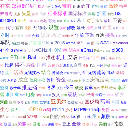
在京
郑祖辉
高管
带有
访问
睁开
携手
赛特
组织
指点
微信
为什么
反恐
头显
行业标准
扩容
国际标准
来自海
兼容
DS-
民航
亮点
酝酿
挑战
不得
幕上
对于
6210PDT
司法
敢用
万元
电池
卡你
翻番
分类
从何
万个
收入
携号
设置
布局
代行
修改
延长
官宣
大浪淘沙
执照
感受
束缚
步伐
层面
转网
一员
娱乐场所
立时
年前
接头
下游
办法
合成
缴费
使用技巧
概念
带宽
好呢
含义
车队
China2015
4G--
广东省
前
SVAC
将会
weme
FreeWheel
字
悬
分配器
410M
WiMAX
1.4GHz
pl360
41个
eChat
GSM-HI
Eric
Relay
EP820
PT578
iRail
应该
机上
描述
组成
什么样
串
触犯
还会
ALK838
TEDS
机会
得不
闪耀
寿命
比起
合理
记
频
合在
发射机
开机
机台
一起
路上
咋样
号的
量子
结合
活动
南港
基础
得
无线技术
小组
无锡
汶川
博览会
建成
京津冀
打造
成立
资金
庆祝活动
信息中心
赣州
单位
永泰县
各类
机动
曲靖
工程项目
衡阳市
推进省
今日
各界
李天
坚持
多车
轨交
数十年
干线
特将
关注
集成
产学研
矿井
碧
电务
硬核
浙江省
投入
巴州
最后一
台州
先在
紧急
民航局
变电站
秦皇岛
亚贝尔
写就
国税局
河曲
刺激
亟需
共促
竞争性
不再
全过程
协助
远遥
市县
-CP16
生存
15年
MTP850
男性
很大
20颗
FT1DR
少将
入选
eMBMS
电磁
的的
我
频段
如
lcx
达
像
Inmarsat
YAESU
BP2015
EP720
地
请求
宣传
PTT
航
进
指数
全景
紧要
登上
美丽
校园
暴雨
开业
总部
山竹
来袭
市长
程
雇用
照样
胡军