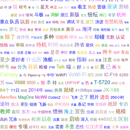
座谈
组
营销
着主
蓝天
晋级
根号
熟谙
科立
必
现
涉
呼
收
到了
拿
祝您
好的
纷纭
新版
斗极
杭州
调解
浙江
缅甸
禄口
有望
威诺
新增
首支
十大品牌
共建
队员
重点
以后
波兰
智慧机场
调试
常见
演进
旅店
弱电
开启
消耗
泉州
海格
海洋
第七
展示
可
协会
整体
共创未来
集中
胜过
经验
高性能
收购
述及
验证
陈华生
除了
多种
却碰
认证
操作性
功能和
有效
无数
呼叫
靠
严格按照
关心
待机
时间
跨省
审稿
惊险
最快
软件业
电信业务
落低
限制
调整
战火
降
冲刺
开通
网卡
是否
车台
举行
求救
该紧
正确
电信业
北上
组呼
传输
单工
物联
地
推举
明年
改造
什么区
指标
至少
爱好者
渔船
注意
都有
噪声
价格
全速
合同
差不多
场景
Talk
呼号
分为
容易
端
竟
已
画
检修
好
缷
点
车
户外
接
调频
去
质
Canopy
VoWi-Fi
IC-F16
4289
3只
中印
存
VoWiFi
20年
头
Pigeon.ly
7项
T-5720
V688
本
万
3550
假
转
热
UHFVHF
反抗
26日
承
公用
TD360
够
估
就绪
JX-188
2014年
84个
11日
所用
410Mbps
40倍
5000亿
CDMR
Aeroflex
之下
照片
进击
MagOne
McWill
飞奔
250小时
Codec2
联袂
途聆
祝辞
专访
条记
执法
累坠
飞扬
呼和浩特
里程碑
链路
华炜
职位
共赢
教师
惯例
宣告
规模
海上
鑫软
东方
超高速
信威
中国特色
方式
升级
启动
区别
以在
冗余
检测
4463亿元
深入
高的
媒体
挖掘
法案
检测机构
专项
不贵
需要
恶性
引汉济渭
背后
哪些
大事
好不行
喇叭
机收
无效
新频率