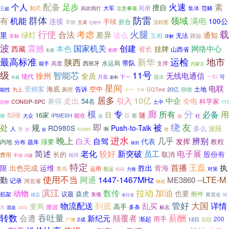
配备
火速
素
个人
足步
擅自
制式
集体
范畴
大军
注意事项
民用
风吹雨打
三超
群体
防雷
领域
有
机能
满电
连接
100公
手续
折合
导致
流程图
互调
过程中
载
行使
考虑
火腿
合法
绿灯
差异
这么
里
通知
无法
互相
跟短
非标
详解
波
震撼
国家机关
创建
网络中心
本色
西藏
省长
挂牌
山西省
勘察
彰显
最高标准
新华
运检
地市
陕西
带队
西班牙
水运局
支撑
高度
能手
内蒙古
级
智能芯
11号
无线电通信
徐州
全员
现代
月底
提出
一剑
下一
可
许昌
新和
星间
电联
受贿案
海底
空中
告诉
土地
厕所
20亿
聊微
为上
十一
能性
GQTone
下半
居多
10亿
兼得
走出
引入
中企
全电
54名
科学家
CONSIP-SPC
土中
历程
111
廊
分
模
专
所有
必备
用
目
53张
16家
隧
IPMESH
能在
巨
那
份
大众
波
远
社
即
被
绕
友
处
规
RD980S
Push-to-Talk
多么
波段
人
并
啊
发
提
使
RD980
晚上
进水
自驾
几乎
辨别
白天
代表
发挥
须要
教程
内地
题库
分布
级别
简述
较好
新突破
老化
员工
电子展
股份有
长的
取消
费用
相同
手动
问题
特定
首播
王磊
执
限
出色完成
运维
胜出
青海
运用
青岛
投运
对策
赋能
力推
使用不当
网通
1447-1467MHz
--LTE-M
勤
ME3860
记录
河北省
铸就
滨江
拉动
加油
数传
动物
也要
森虎
议题
附件
掐架
展览会
美俄
雄迈
晓
各行业
物流配送
管好
大国
详情
到底
乱买
变局
高手
微波
多条
标志
东
混血
30日
转数
会遭
吞吐量
薪酬
颠覆者
新纪元
用手
渐起
200
12日
广佛
2成
后院