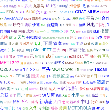
理顺
景德镇
年全国
飞
多大
18.1亿
九寨沟
1000部
滑雪板
各
冬奥
耦合器
GP328
eMTC
市
SL1M
5100
CRAC
MUSA
ISDN
India2020
怎
MSTP
OPPO
800M
III
频
IPv6
合作
平昌
AeroMACS
NFC
亮相
四川省
原理
盒
净利
700M
GPS
助力
1号
1.8GHz
风电
新趋势
到场
研究生
快速
铁路
拟
离职
厅里
监狱
走了
成了
什么
玩家
报警
成为
GP338lkp
向
网络
6月
环绕
巡展
7天
范围
一个
复兴
全资
方面
否则
天气
总站
话
为本
速度
专网
全国对讲机
办
论坛
无线对讲系统产品选型手册
门禁
最大
专利
下属
管廊
中继
陈清
共同发展
起来
业人员
动员会
辐射
选频
旅游区
市委书记
并从
CloudPTT
三大
Hytera
决策
18日
19日
轻易
冬奥会
70
有区别
试行
而
讯
甚么
疗养
地震局
弱化
8日
eLTE-DSA
岁
Safety-LTE
团结
MPT1327
4FSK
5GHz
S565
GJB
Massive
屏幕
SDC
能力
20MHz
BF-9000
Q200
巨头
MOTO
Tiscali
WRC-15
8月
广交会
电离层
标杆
FPGA
28181
视频监控
圆满
TE30
遇
24372台
6日
LTE230
Google
First
尚勇
常州
存证
酒店
Liteos
GITEX
高速
社会
Mag
剖析
产
延
扶手
---WiFi
Cellular
M-ICT
之
网络系统
治理部
副
近日
纳入
三家
海关
联通
体育赛事
爱立信
品线
副秘书长
聚焦
总裁
调研海
用户
小摩
临汾
团体
体验
开
挽救
天翼
总书记
赞
推出
大厦
喊你
2亿
新动态
中电
公众
入门
我市
您大
核
跑
山东省
新标准
帮手
记录仪
入华
常用
MOTOROLA
专利法
后备
性价比
心
4月
BF-8100
免费