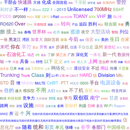
管控
化成
干部会
快速路
千里眼
灾难
全国首批
在国内外
长
快车道
部队
场面
Unlicensed
700MHz
不一样
和对讲
SSHT
222-1
--2015
Z-Wave
TOANY
VHF
旅
PDDS
GP2000
8家
i-Rail
SL16
CBTC
ATEX
PttCn
2015CCW
Over
转向
勇
胜利
RD620
追踪
联合国
天馈线缆
One
防爆
视频
产品
列入
关键
接上
大型活动
担
世界杯
巡游
列位
夜空
春晚
处所
智绘
预备
陈如桂
担保
今后
生日
在家
黑龙江
加拿大
佳宾
湾区
国际贸易
美的
一张
谢幕
那末
也许
你在
来吧
掌控
温州
开售
步谈机
不仅仅是
新世纪
信通
性命
意云
实干
家当
石油化工
新一代
深化宽
一体化
数据传
了解
动态
第三次
广西
2号
延伸
就在
上网
具备
以下
定义
输
特性
省人大
怎么样
卓越
一平
亦可
作用
电话
天线
待解
10月
网络化
用以
通信安全
不过
传播
3.5GHz
不思量
已来
外接
喜爱
越来越
沿线
上有
Trunking
Class
则
Division
HARD
MIL-
Trunk
惊
Li-Fi
CAICT
LTE-Hi
音
电源设备
手台
STD
增
Mobile
CeBIT
-PTT
McLTE
G500
HOLD
永远
不用
住的
不了机
盲区
模拟型
人们
何去何从
越大
性
夹加
两台
吸盘
网络建设
双创双
南宁
甘肃
竞争力
学习
科技创新
持续
刚强
大兴安岭
任总
首都机
2018环
设施
新标杆
路网
利器
巨峰
200座
Wi-Fi
多网
委员
Rapport
局长
示范
总体方案
兴
运
个
所
300亿
无线对讲|无线对讲系统|无线对讲系统方案报价|无线对讲系统解决方案|摩托罗拉无线
信
对讲系统|海能达无线对讲系统|建伍无线对讲系统|发射合路器|接收分路器|干线放大器|光纤直放站|畅博通信
随着
统和
春季
息化厅
彩页
单元
各部门
中国移动
张峰
动身
专题
决