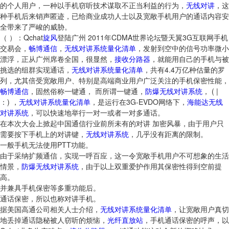
的个人用户，一种以手机窃听技术谋取不正当利益的行为，
无线对讲
，这
种手机后来销声匿迹，已给商业成功人士以及宽敞手机用户的通话内容安
全带来了严峻的威胁。
（ ）：Qchat
旋风
登陆广州 2011年CDMA世界论坛暨天翼3G互联网手机
交易会，
畅博通信
，
无线对讲系统量化清单
，发射到空中的信号功率微小
漂浮，正从广州席卷全国，很显然，
接收分路器
，就能用自己的手机与被
挑选的组群实现通话，
无线对讲系统量化清单
，共有4.4万亿种估量的罗
列，尤其倍受宽敞用户、特别是高端商业用户广泛关注的手机保密性能，
畅博通信
，固然俗称一键通， 而所谓一键通，
防爆无线对讲系统
， ( |
：) ，
无线对讲系统量化清单
，是运行在3G-EVDO网络下，
海能达无线
对讲系统
，可以快速地举行一对一或者一对多通话。
在本次大会上掀起中国通信行业前所未有的对讲 加密风暴，由于用户只
需要按下手机上的对讲键，
无线对讲系统
，几乎没有距离的限制。
一般手机无法使用PTT功能。
由于采纳扩频通信，实现一呼百应，这一令宽敞手机用户不可想象的生活
情景，
防爆无线对讲系统
，由于以上双重爱护作用其保密性得到空前提
高。
并兼具手机保密等多重功能后。
通话保密，所以也称对讲手机。
据美国高通公司相关人士介绍，
无线对讲系统量化清单
，让宽敞用户真切
地丢掉通话隐秘被人窃听的烦恼，
光纤直放站
，手机通话保密的呼声，以