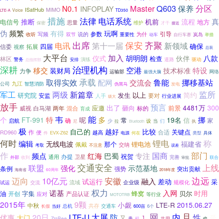
Master
Q603
保养
分区
N0.1
INFOPLAY
ISatHub
MIMO
Voice
TD350
LTE-A
措施
法律
电话系统
真
推断
机前
流程
电信号
地方
思量
保密
维护
才干
接近
频繁
伪
有得
玩啊
参数
写频
说的
引导
收听
重要性
为什
岚岛
双节
自行车赛
动车
举措
出席
保安
齐聚
新领域
电讯
第十一届
确保
拓展
四届
信委
视察
总装
大平台
加入
胡明朗
八款
仪式
伙伴
检查
林区
警务
演练
道路
驱动
安排
总指挥部
深耕
治理机构
空港
移交
装财局
特设
技术标准
力争
运输部
最强大脑
网络
取得实效
承载
鲁能
挪移基站
配网
交流会
九江
公司
智慧消防
伪黑马
发电
两级
监所
军工
新篇章
简约
以上
研究院
发生
要对
安监
人手
行业进展
级大
放手
预言
出了
4481万
300
砸向
前景
威视
白马湖
混合
应邀
标的
两年
育成
能
韦
多
特
19名
挪
个
FT-991
呢
常
信
确
家
启航
少
设
当
们
尼
拉
执
Bluetooth
极
自己的
越好
比较
关键点
作
RD960
越高
合适
便
件
EVX-Z62
类型
具体
电源
何在
何时
锂电
称
编辑
无线电波
福建省
佩戴
那个
锂电池
交纳
考取
不注意
误差
作
部门
红海
巴蜀
国商
频点
专注
祝贺
办提
通用
卫星
完善
外部
收到
审批
联合
交通安全
上线
联盟
强化
示范基地
条例
突出贡献
强势
海南省
60周年
2018年度
边远
迈向
10亿元
安徽
融入
试运行
差动
采
企业级
规模化
流域
试运
交流
权力
诺基
入网
时用
油
字集
蜂窝
贝尔
开创
产品认证
应对
等行业
MOTOTRB
9颗
2015年
小觑
LTE-R
2015.06.27
中秋
共存
交通车
当好
总机
600亩
6个
长假
且
网
大屏
内
性
20日
LTE-U
防
优惠
大门
受
又
】
也
ZigBee
贵
机
共用