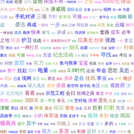
力
5000元
雷雨
降温
闲置不用
之前
迎接
远吗
欧姆
一段时间
操作
10公里
康威视
TDD-LTE
三本
多线
国际会议
招聘
为是
辽宁
王者
监控产品
另一种
催热
三项
手机对讲
方针
可视
额
揭晓
标准化
击败
新平台
房地产
权威
围绕
新的
袭击
一步
达
再成
云端
旅行
黑马
阿拉善
闪亮
一致性
实名
已射
快讯
6月份
促车
快来
讲成
套路
必争
谢飞
惠及
规律
培训班
一体化机
发出
应用技术
卫士
张政
护卫
亿美元
想要
之地
骄傲
史立
抗战
救灾
国务院办公厅
一轮
能量
朗讯
行动
荣
一网打尽
自家
将比
油管
无线网络
做个
新区
独具特色
无缘
推荐
匈牙利
纪念活动
寻找
支援
可被
考拉
屡次
倒逼
下半年
患难
火热
拐点
骑
争夺战
赫兹
面世
实力
宝蓝
鱼与熊掌
问世
船载
行
九条
验收
起草
民
长春
收藏
国产化
第四届
电量
3.0时代
思壮
年会
吴忠
整个
拉起
运会
震时
访客
防杯
成熟型
代
事业
现网
是在
佳讯
演讲
南沙
堪比
西北
已是
安立
齐秀
枢纽
码
货运
全等
搭载
省政府
深入浅出
演
首张
长江
新空间
岛礁
新手机
幻真
探秘海
代表队
看看
示范工程
北京地区
会日
示
丝绸之路
童文
声音
症结
慧锐通
深度
科大
需先
消防车
抢先
浪潮
睿见
空对地
第一季度
位及
试用报告
卫视
首辆
办公室
根据
衍射
折射
先生
潜艇
变化
拆装
爆机
所以
路
退出
反射
出去
发现
俄国
体育场
孤独
小的
有别
候选
高效率
开阔
而言
支持下
体积小
宇宙
很高兴
其中
功能上
多的
题中
加大
它是
愈发
8米
馈线
早期
大哥
低
子系统
备有
多发
双方
器材
私聊
端机
移
双模
世界上
时建
内在
破坏
会有
同类型
同轴电缆
山崖