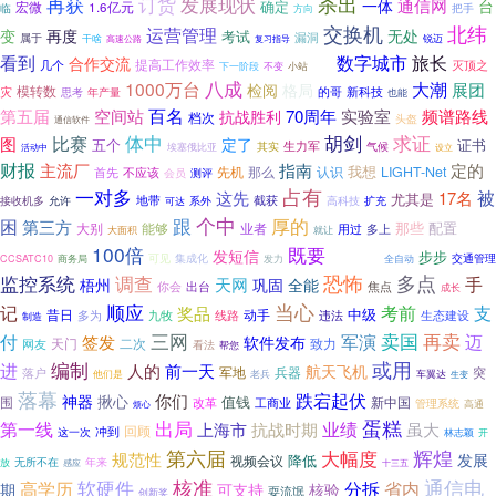
再获
订货
杀出
发展现状
通信网
一体
台
确定
宏微
1.6亿元
临
把手
方向
交换机
北纬
运营管理
再度
无处
变
考试
漏洞
属于
干啥
锐迈
高速公路
复习指导
数字城市
旅长
看到
合作交流
提高工作效率
几个
灭顶之
下一阶段
小站
感知
不变
八成
1000万台
大潮
展团
检阅
格局
灾
模转数
的哥
新科技
思考
年产量
也能
百名
频谱路线
第五届
空间站
70周年
实验室
抗战胜利
档次
头盔
通信软件
体中
求证
胡剑
图
比赛
定了
五个
证书
生力军
其实
气候
埃塞俄比亚
活动中
设立
财报
定的
主流厂
指南
我想
先机
那么
认识
LIGHT-Net
首先
不应该
测评
会员
一对多
占有
被
这先
17名
尤其是
截获
接收机多
允许
地带
系外
高科技
扩充
可达
跟
个中
厚的
困
第三方
那些
配置
大别
能够
业者
多上
用过
大面积
就让
100倍
既要
马晓东
发短信
步步
可见
集成化
交通管理
CCSATC10
商务局
发力
全自动
调查
恐怖
多点
监控系统
手
天网
梧州
巩固
全能
出台
焦点
你会
成长
顺应
当心
考前
支
记
奖品
中级
动手
昔日
多为
九牧
线路
违法
生态建设
制造
再卖
付
三网
军演
卖国
迈
签发
软件发布
天门
网友
二次
致力
看法
帮您
编制
或用
进
人的
前一天
航天飞机
军地
兵器
落户
突
他们是
老兵
车翼达
生变
落幕
跌宕起伏
你们
神器
揪心
值钱
新中国
围
工商业
改革
管理系统
烦心
高通
蛋糕
出局
第一线
上海市
业绩
虽大
抗战时期
回顾
冲到
这一次
林志颖
开
辉煌
第六届
大幅度
规范性
发展
降低
视频会议
年来
无所不在
放
感应
十三五
核准
通信电
高学历
软硬件
分拆
省内
期
可支持
核验
耍流氓
创新奖