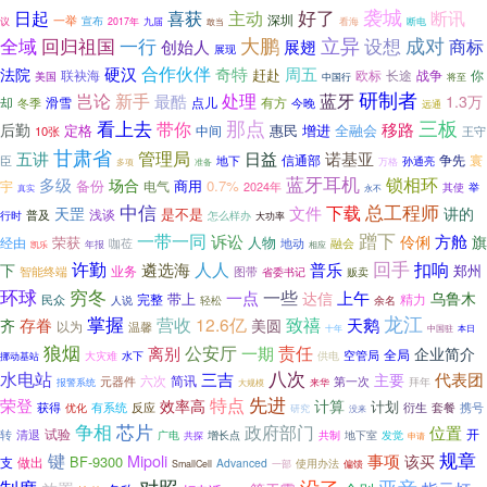
袭城
日起
喜获
好了
主动
断讯
深圳
一举
宣布
议
2017年
九届
看海
断电
敢当
全域
大鹏
立异
设想
成对
回归祖国
一行
商标
展翅
创始人
展现
合作伙伴
硬汉
奇特
周五
法院
赶赴
联袂海
欧标
长途
战争
你
美国
中国行
将至
研制者
处理
岂论
新手
蓝牙
最酷
1.3万
滑雪
点儿
有方
却
今晚
冬季
远通
那点
三板
看上去
带你
移路
后勤
惠民
增进
全融会
定格
中间
10张
王守
甘肃省
管理局
日益
五讲
诺基亚
争先
寰
信通部
臣
地下
孙通亮
多项
万格
准备
蓝牙耳机
锁相环
多级
场合
备份
商用
0.7%
宇
电气
2024年
其使
举
永不
真实
中信
总工程师
文件
下载
天罡
讲的
是不是
浅谈
普及
怎么样办
行时
大功率
蹭下
一带一同
诉讼
方舱
旗
伶俐
荣获
经由
人物
咖莅
地动
融会
年报
凯乐
相应
回手
许勤
人人
扣响
下
遴选海
普乐
郑州
智能终端
业务
图带
省委书记
贩卖
穷冬
环球
一点
一些
上午
达信
乌鲁木
带上
完整
精力
民众
人说
轻松
余名
龙江
掌握
营收
12.6亿
致禧
存眷
天鹅
齐
美圆
以为
温馨
十年
中国驻
本日
狼烟
公安厅
一期
责任
离别
企业简介
全局
供电
空管局
挪动基站
大灾难
水下
水电站
八次
三吉
代表团
主要
六次
简讯
元器件
第一次
报警系统
拜年
来华
大规模
先进
特点
荣登
效率高
计算
计划
获得
有系统
反应
衍生
套餐
携号
优化
研究
没来
芯片
争相
政府部门
位置
转
清退
试验
开
广电
增长点
共制
共探
地下室
发觉
申请
规章
键
Mipoli
事项
该买
BF-9300
做出
支
Advanced
使用办法
偏馈
SmallCell
一部