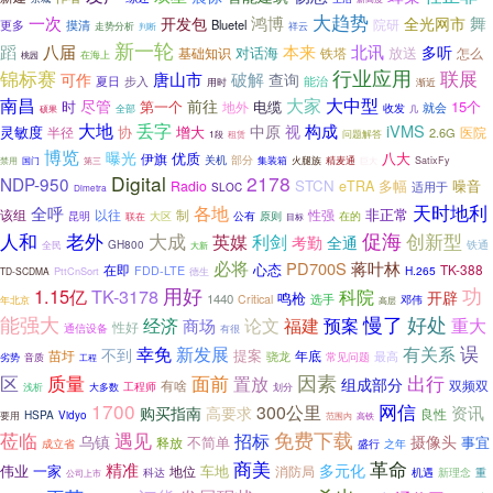
大趋势
一次
鸿博
舞
开发包
全光网市
院研
更多
摸清
Bluetel
祥云
走势分析
判断
新一轮
八届
蹈
本来
北讯
多听
对话海
放送
基础知识
铁塔
怎么
在海上
桃园
行业应用
联展
锦标赛
唐山市
破解
可作
查询
夏日
步入
能治
用时
渐近
南昌
大家
大中型
尽管
前往
时
第一个
15个
电缆
地外
就会
全部
收发
硕果
几
大地
丢字
构成
iVMS
中原
视
灵敏度
协
增大
医院
半径
2.6G
问题解答
1段
租赁
博览
曝光
优质
八大
伊旗
部分
关机
火腿族
禁用
集装箱
精麦通
巨大
SatixFy
国门
第三
Digital
2178
NDP-950
STCN
多幅
噪音
Radio
eTRA
适用于
SLOC
Dimetra
天时地利
各地
全呼
非正常
该组
以往
性强
制
大区
公有
昆明
原则
在的
联在
目标
促海
人和
大成
老外
英媒
创新型
利剑
考勤
全通
GH800
铁通
全民
大新
必将
蒋叶林
PD700S
心态
在即
TK-388
FDD-LTE
H.265
PttCnSort
TD-SCDMA
德生
用好
功
1.15亿
TK-3178
科院
开辟
鸣枪
1440
选手
Critical
邓伟
年北京
高层
能强大
好处
慢了
福建
预案
经济
论文
重大
商场
性好
通信设备
有很
误
幸免
新发展
有关系
不到
提案
苗圩
年底
骁龙
常见问题
最高
劣势
音质
工程
因素
区
质量
面前
置放
出行
组成部分
有啥
双频双
工程师
浅析
大多数
划分
1700
网信
300公里
高要求
资讯
购买指南
良性
HSPA
要用
Vidyo
范围内
高铁
莅临
遇见
免费下载
招标
摄像头
乌镇
不简单
事宜
释放
成立省
盛行
之年
商美
革命
精准
多元化
伟业
一家
车地
消防局
地位
科达
机遇
新理念
重
公司上市