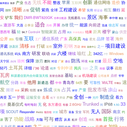
创新
无线
不能
苹果
通信网络
造价
整改
协
产业
生态
互联网
畅博通信
集群
清晰
促销
工程建设
同
紫燕
相互
延
全球
希望
限行
强悍
占领
实用
听证会
景区
海事
我们
安
铲车
DMR-BWT820GK
无线通讯
单中继
功率分配器
管线
覆盖
室
适合
统一
遨游车
能源
向前进
开展
大连
徐志军
办理
企事业
组建
高峰
迅速
内
福
楼宇
智能家居
占用
距离
轻
供货
墨西哥
Control4
结果
蒙山
94.7
同方
中央电视台
互联
签署
通信系统
高保真
品牌
公开
海外
引领
广东
与众
星光
团队
工厂
室外
项目建设
清移
彩钢
打破
开庭
之一
万达
涉及区
近些
语音
群组
急救中心
六楼
上
研发
喻红
南方
联动
继续
342亿
Windows
通讯系统
码头
四家
7个
空地
最后
保障
防汛
琼州
游刃
天宁区
遭到
环境
对话
打通
厂家
通信
年薪
ZiLTE
土耳其
论道
之美
详细
专利申请
轻巧
阅兵
议事
疏散
门铃
别的
程序
南极
瓦房
基站
机场建设
鼎桥
和源通信室内全向吸顶天线
发射合路器
公司改革
窄带
第二届
要
速
航空
都
他用
分路
青岛市
VoLTE
新遴选
可靠性
筹备
中华
54所
中继台
发
炼成
占其
批发市场
凉山
频谱
采购
产量
组图
滨海
解密
抖音
变革
非法
全创
制造业
五一
护航
着力
运输安全
去看
再受
光纤
世界级
产物
一种
松下
Trunked
33
IP68
奠基仪式
化
无
东方通信
2.6GHz
也不
每时每刻
有极
间
4.5G
国际
项
无人
城市
南京
SCOUT
军民
Responder
约
装备
安全
评测
项目组
Pre5G
战略
可与
首批
行将
功能
创造
害了
赠言
大咖
从未
谈
海南
缉私
船岸
加快
之二
人大代表
廊坊
云南省
管道
依托
剧院
二届
国际合作