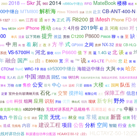
Skr
其
2014
2018
MateBook
楼梯
---
960
rd980s中继台
RFID
4
2900
概述
解析海
CB-ANT-400-N
MTM800
1000中继台
赴京
TC500S
比例
PD500
洽谈
iMesh
再
R8200
拨
FD-9
Phone
通
江西省
正式
为
-1327
支队
特约
将于
2019年
推动
对
iPhone
4月份
河南
大
及
处
8260
公布会
展
Tony
MESH
3GPP
提升
P8600
00
缺
C1200
效益
聊
至
以下简称
贯彻
P8608
单兵
流量
微
是
习
中
刷
方
半
式
用
着
之间
NX-32
改
GP300
质疑
CB-HLQ-
子
质押
构
型
onic
正
谈
河北
北
VS-5700H
P6600
值
1.4G
下
返
接收
记
系统
与
黑
8220
诺
级
融合
国产
说
由
来
6年
™
Public
赴
E8600i
宽
您
4G-LTE
啦
国
台
核
见过
累
大兴
哈尔
slr5300中继台
海能达中继台
CTChat
WRC-19
中兴
TrunC
用语
中国
回忆
消防员
钢结构
终端
品开
无人机
13级
海能达对讲机
无线对讲系统
无线对讲室外天线
公安
大楼
队伍
抢
中心
售价
国网
万物
只要
双号
远程
在哪
邵阳市
董事长
电网
省工
保障工作
石化
搅拌站
交警
信息
室外全向玻璃钢天线
定要
有限公司
厂区
之三
新专利
野外
应用
识别
科技
组网
优势
现状
公司
穿越
开始
领跑
设备
弹出式
中标
rd620中继台
无线对讲系统产品规格书
高潮迭起
泰克斯中继台
春运
广告
无忧
常规
新晋
转
背景
牛首山
电力
林业
超短波
侦测
全省
增援
调度
典型
建设工程
项目
空间
公告
分析
内容
行业
智能
去年
造成
无线电
不敬
机
HLCTAYZ-50-12(22
无线对讲功分器
和源通信功率分配器
HCAAYZ-50-12（22）