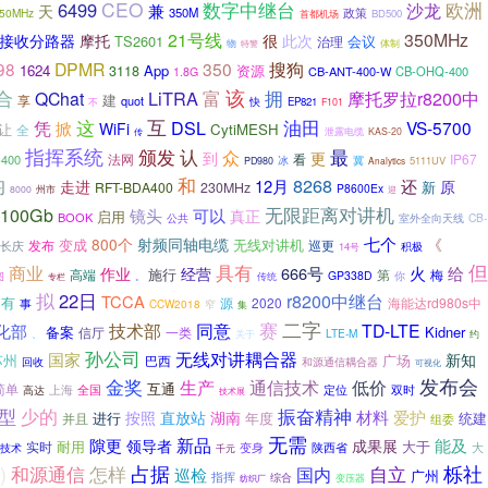
CEO
数字中继台
6499
欧洲
沙龙
天
兼
350M
50MHz
政策
BD500
首都机场
21号线
350MHz
接收分路器
摩托
很
此次
TS2601
会议
治理
物
体制
特警
98
DPMR
350
搜狗
1624
App
资源
3118
CB-ANT-400-W
CB-OHQ-400
1.8G
该
富
合
LiTRA
拥
QChat
摩托罗拉r8200中
享
建
quot
快
EP821
不
F101
这
互
油田
凭
DSL
VS-5700
掀
WiFi
让
CytiMESH
全
泄露电缆
KAS-20
传
指挥系统
颁发
认
最
众
更
到
法网
看
IP67
400
冰
冀
5111UV
PD980
Analytics
均
和
8268
还
12月
原
走进
新
RFT-BDA400
230MHz
P8600Ex
州市
8000
迎
无限距离对讲机
100Gb
镜头
可以
真正
启用
BOOK
室外全向天线
CB-
公共
七个
《
800个
射频同轴电缆
变成
无线对讲机
发布
巡更
长庆
14号
积极
但
商业
具有
666号
火
给
作业
施行
经营
第
高端
梅
GP338D
传统
你
图
专栏
。
拟
22日
r8200中继台
TCCA
有
源
2020
海能达rd980s中
事
CCW2018
窄
集
二字
赛
技术部
同意
TD-LTE
化部
备案
Kidner
信厅
一类
LTE-M
、
关于
约
孙公司
无线对讲耦合器
国家
广场
新知
苏州
巴西
回收
和源通信耦合器
可视化
金奖
发布会
生产
通信技术
低价
简单
互通
上海
定位
高达
全国
双时
技术展
型
振奋精神
少的
材料
爱护
按照
直放站
湖南
进行
统建
并且
年度
组委
无需
新品
隙更
能及
领导者
成果展
大于
实时
耐用
变身
陕西省
大
技术
千元
)
栎社
占据
自立
和源通信
怎样
国内
巡检
广州
指挥
综合
纺织厂
变压器