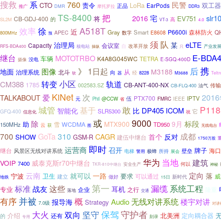
搜救
系
760
民警
CTO
责令
LoRa
双工器
EarPods
正品
推广
DMR
摩托罗拉
DDR3
TS-8400
推进
把
宅
slr
2016
将
EV751
CB-GDJ-400
的
高
SL2M
VT-3
4.0
A518T
效率
徐
近
P6600i
Gray
Smart
森林防火
QH
APEC
数字
E8608
800MHz
预
须
队
eLTE
治理局
某
Capacity
会议室
核电站
自
改革开放
RFS-BDA400
操纵
产业发
只
E-BDA4
继台
MOTOTRBO
车辆
K4A8G045WC
TETRA
没电
摄像
E-SGQ-400D
携
1日起
后
》
图像
地面
M3188
从
治理系统
北斗
向
经
器
8228
软
M3688
Teltr
小区
轨道
转变
CM388
1785
CB-ANT-400-NX
002583.SZ
油气
传输
CB-FLQ-400
KiNet
次
201
爱
TALKABOUT
PTX700
伍
IPTV
@CCW
元
Phil
FMRC
IEEE
省
P118
城管
基于
敢
DP405
ICOM
智能化
比
SLR5300
它
GFQ-400
信息化
祝
或
9000
除
标段
9月
助
MTX900
WCDMA
150MHz
雪
TD950
云
获
图
无线电台
成都
700
GoTa
310
CAGR
首个
反对
SHOW
GSM-R
建伍中继台
1750万股
即时
运营商
召开
牌子
继台
海口
风景区无线对讲系统
壁垒
电梯
所持
警用
极蜂
展会
华为
当地
建筑
VOIP
威泰克斯r70中继台
7400
何以
TKR-810中继台
安全生产
神秘
云南
定向
就可以
一路
落
宁波
卫生
要求
可以通过
威
建立
地铁
做好
新时代
15日
第一
漏缆
标准
这些
系统工程
战友
耳机
专业
企业
之行
隆重
落地
交通
有序
并被
概
Audio
无线对讲系统
楼宇对讲
报导海
Strategy
7.0级
对讲
坚守
保驾
守护者
大火
双向
介绍
北美洲
定向耦合器
还有
的
刻录
专用