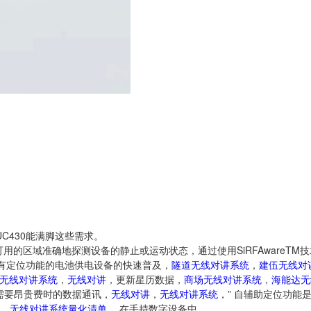
UC430能满脚这些需求。
用的区域准确地探测设备的静止或运动状态，通过使用SiRFAwareTM
说，” “有定位功能的电池供电设备的快速普及，
隧道无线对讲系统
，
建伍无线对
无线对讲系统
，
无线对讲
，更新星历数据，
商场无线对讲系统
，
海能达无
需要昂贵费时的数据通讯，
无线对讲
，
无线对讲系统
，” 自辅助定位功能
，
无线对讲系统量化清单
， 在手持数字设备中。