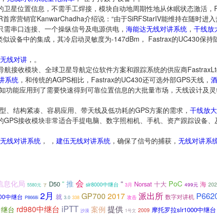
的卫星位置信息，不需手工焊接，模块自动地周期性地从休眠状态激活，Fastr
销官KanwarChadha介绍说：“由于SiRFStarIV能维持在随时进
430只需串口连接、一个操纵信号及电源供电，
海能达无线对讲系统
，
干线放
似设备中的集成，其冷启动灵敏度为-147dBm， Fastrax的UC430
无线对讲
，。
航接收模块、全球卫星导航定位软件方案和跟踪系统的供应商FastraxLt
讲系统
，和传统的AGPS相比，Fastrax的UC430还可选外部GPS天线，
知功能应用到了需要快速得到可靠位置信息的大批量市场，天线设计及灵
型、结构紧凑、容易应用、带天线及低功耗的GPS方案的需求，
干线放大
的GPS接收模块非常适合手提电脑、数字照相机、手机、资产跟踪设备、
无线对讲系统
， ，
建伍无线对讲系统
，确保了信号的捕获，
无线对讲系
会
推
“
信息化局
PoC
”
D50
Norsat
十大
海
slr8000中继台
499元
202
5580元
3月
了
2月
派出所
P6620
GP700
2017
就
000中继台
数字对讲机
攻击
P8668i
3.0
338
iPTT
rd980中继台
提供
案例
中继台
摩托罗拉slr1000中继台
2009
1号文
沙漠